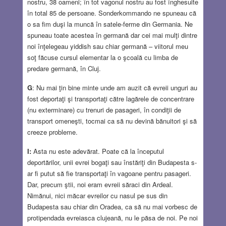
nostru, 38 oameni; în tot vagonul nostru au fost înghesuite
în total 85 de persoane. Sonderkommando ne spuneau că
o sa fim duşi la muncă în satele-ferme din Germania. Ne
spuneau toate acestea în germană dar cei mai mulţi dintre
noi înţelegeau yiddish sau chiar germană – viitorul meu
soţ făcuse cursul elementar la o şcoală cu limba de
predare germană, în Cluj.
G
: Nu mai ţin bine minte unde am auzit că evreii unguri au
fost deportaţi şi transportaţi către lagărele de concentrare
(nu exterminare) cu trenuri de pasageri, în condiţii de
transport omeneşti, tocmai ca să nu devină bănuitori şi să
creeze probleme.
I:
Asta nu este adevărat. Poate că la începutul
deportărilor, unii evrei bogaţi sau înstăriţi din Budapesta s-
ar fi putut să fie transportaţi în vagoane pentru pasageri.
Dar, precum ştii, noi eram evreii săraci din Ardeal.
Nimănui, nici măcar evreilor cu nasul pe sus din
Budapesta sau chiar din Oradea, ca să nu mai vorbesc de
protipendada evreiasca clujeană, nu le păsa de noi. Pe noi