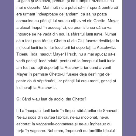
Ungaria şi Moldova, precum şi că sfârşitul războiului nu
mai e departe. Mai mult nu a putut să–mi spună pentru că
era urmărit îndeaproape de jandarmi ca să nu poată
comunica cu părinţii lui sau cu alţi evrei din Ghetto. Mayer
a plecat înapoi în aceeaşi zi, cu promisiunea că se va
întoarce se ne vadă din nou la sfârsitul lunii iunie. Numai
că a fost prea târziu; Ghetto-ul din Cluj fusese desfiinţat la
mijlocul lunii iunie, iar locuitorii lui deportaţi la Auschwitz.
Tiberiu Hida, născut Mayer Hirsch, nu a mai apucat să-si
vadă parinţii încă odată, pentru că la începutul lunii iunie
am fost cu toţii deportaţi la Auschwitz iar cand a venit
Mayer în permisie Ghetto-ul fusese deja desfiinţat de
peste două săptămâni, iar părinţii lui erau morti, gazaţi şi
incineraţi la Auschwitz.
G:
Când v-au luat de acolo, din Ghetto?
I
: La începutul lunii iunie în timpul sărbătorilor de Shavuot.
Ne-au scos din curtea fabricii, ne-au încolonat, ne-au
escortat la vagoanele-containere şi ne-au înghesuit cu
forţa în vagoane. Noi eram, împreună cu familiile tribului