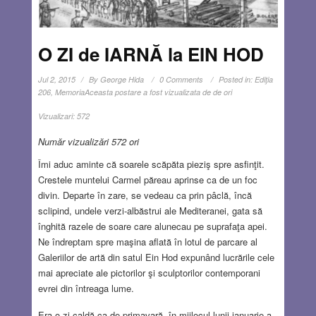
O ZI de IARNĂ la EIN HOD
Jul 2, 2015
By
George Hida
0 Comments
Posted in:
Ediţia
206
,
Memoria
Aceasta postare a fost vizualizata de de ori
Vizualizari:
572
Număr vizualizări 572 ori
Îmi aduc aminte că soarele scăpăta pieziş spre asfinţit.
Crestele muntelui Carmel păreau aprinse ca de un foc
divin. Departe în zare, se vedeau ca prin pâclă, încă
sclipind, undele verzi-albăstrui ale Mediteranei, gata să
înghită razele de soare care alunecau pe suprafaţa apei.
Ne îndreptam spre maşina aflată în lotul de parcare al
Galeriilor de artă din satul Ein Hod expunând lucrările cele
mai apreciate ale pictorilor şi sculptorilor contemporani
evrei din întreaga lume.
Era o zi caldă ca de primavară, în mijlocul lunii ianuarie a