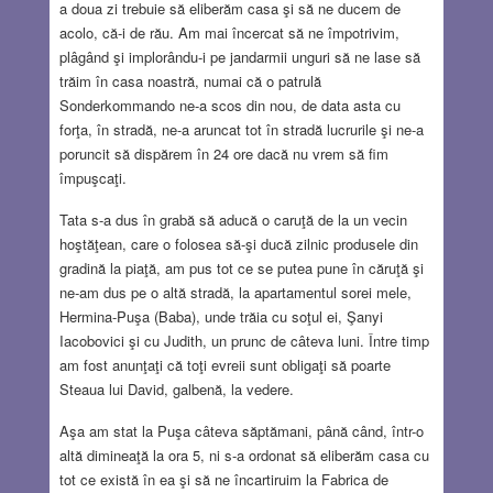
a doua zi trebuie să eliberăm casa şi să ne ducem de
acolo, că-i de rău. Am mai încercat să ne împotrivim,
plâgând şi implorându-i pe jandarmii unguri să ne lase să
trăim în casa noastră, numai că o patrulă
Sonderkommando ne-a scos din nou, de data asta cu
forţa, în stradă, ne-a aruncat tot în stradă lucrurile şi ne-a
poruncit să dispărem în 24 ore dacă nu vrem să fim
împuşcaţi.
Tata s-a dus în grabă să aducă o caruţă de la un vecin
hoştăţean, care o folosea să-şi ducă zilnic produsele din
gradină la piaţă, am pus tot ce se putea pune în căruţă şi
ne-am dus pe o altă stradă, la apartamentul sorei mele,
Hermina-Puşa (Baba), unde trăia cu soţul ei, Şanyi
Iacobovici şi cu Judith, un prunc de câteva luni. Între timp
am fost anunţaţi că toţi evreii sunt obligaţi să poarte
Steaua lui David, galbenă, la vedere.
Aşa am stat la Puşa câteva săptămani, până când, într-o
altă dimineaţă la ora 5, ni s-a ordonat să eliberăm casa cu
tot ce există în ea şi să ne încartiruim la Fabrica de