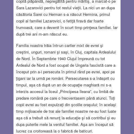
copilă plăpândă, nepregătită pentru măritiş, a marcat-o pe
Sara Lazarovici pentru tot restul vieţii. La nici un an dupa
căsătoria Sarei cu Herman s-a născut Hermina, primul
copil al familiei Lazarovici, o fetiţă firavă dar foarte
frumoasă, care a devenit în scurt timp prinţesa familiei. Iar
după trei ani m-am născut eu.
Familia noastra trăia într-un cartier mixt de evrei şi
creştini, unguri, romani şi saşi, în Cluj, capitala Ardealului
de Nord. În Septembrie 1940 Clujul împreună cu tot
Ardealul de Nord a fost ocupat de Ungaria fascistă care a
început prin a-i persecuta în primul rând pe evrei, apoi pe
ţigani iar la urmă pe români. Persecutarea s-a înăsprit cu
timpul, aşa că după un an de ocupaţie maghiară mi s-a
interzis accesul la liceul „Principesa Ileana”, cu limbă de
predare română pe care o frecventasem până atunci. Toţi
copii evrei au fost expulzaţi din şcolile oraşului; în acelaşi
timp mijloacele de trai ale familiei noastre ne-au fost luate
aşa că a trebuit să renunţ la educaţie şi să contribui şi eu
dupa puterile mele la venitul familiei. Aşa am început să
lucrez ca croitoreasă la o fabrică de baticuri.