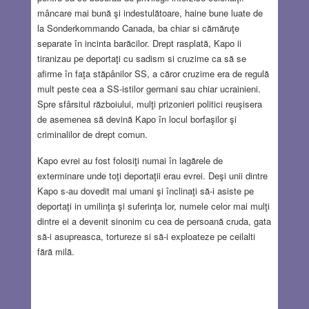
mâncare mai bună şi indestulătoare, haine bune luate de
la Sonderkommando Canada, ba chiar si cămăruţe
separate în incinta barăcilor. Drept rasplată, Kapo ii
tiranizau pe deportaţi cu sadism si cruzime ca să se
afirme în faţa stăpânilor SS, a căror cruzime era de regulă
mult peste cea a SS-istilor germani sau chiar ucrainieni.
Spre sfârsitul războiului, mulţi prizonieri politici reuşisera
de asemenea să devină Kapo în locul borfaşilor şi
criminalilor de drept comun.
Kapo evrei au fost folosiţi numai în lagărele de
exterminare unde toţi deportaţii erau evrei. Deşi unii dintre
Kapo s-au dovedit mai umani şi înclinaţi să-i asiste pe
deportaţi in umilinţa şi suferinţa lor, numele celor mai mulţi
dintre ei a devenit sinonim cu cea de persoană cruda, gata
să-i asupreasca, tortureze si să-i exploateze pe ceilalti
fără milă.