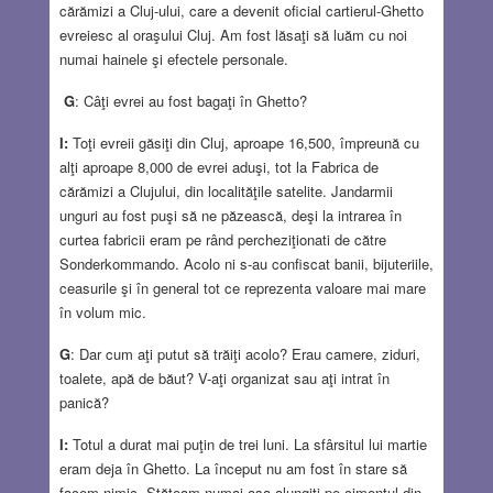
cărămizi a Cluj-ului, care a devenit oficial cartierul-Ghetto
evreiesc al oraşului Cluj. Am fost lăsaţi să luăm cu noi
numai hainele şi efectele personale.
G
: Câţi evrei au fost bagaţi în Ghetto?
I:
Toţi evreii găsiţi din Cluj, aproape 16,500, împreună cu
alţi aproape 8,000 de evrei aduşi, tot la Fabrica de
cărămizi a Clujului, din localităţile satelite. Jandarmii
unguri au fost puşi să ne păzească, deşi la intrarea în
curtea fabricii eram pe rând percheziţionati de către
Sonderkommando. Acolo ni s-au confiscat banii, bijuteriile,
ceasurile şi în general tot ce reprezenta valoare mai mare
în volum mic.
G
: Dar cum aţi putut să trăiţi acolo? Erau camere, ziduri,
toalete, apă de băut? V-aţi organizat sau aţi intrat în
panică?
I:
Totul a durat mai puţin de trei luni. La sfârsitul lui martie
eram deja în Ghetto. La început nu am fost în stare să
facem nimic. Stăteam numai aşa alungiţi pe cimentul din