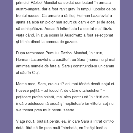
primului Război Mondial ca soldat combatant în armata
austro-ungară, dar a fost rănit grav în timpul luptelor de pe
frontul rusesc. Ca urmare a rănilor, Herman Lazarovici a
ajuns să aibă un picior mai scurt cu cam 4 cm şi de acea
să schiopăteze. Această infirmitate l-a costat mai târziu
viaţa când, în ziua sosirii la Auschwitz a fost selecţionat
şi trimis direct la camera de gazare.
După terminarea Primului Razboi Mondial, în 1918,
Herman Lazarovici s-a casătorit cu Sara (mama nu-şi mai
amintea numele de fată al Sarei) construindu-şi un cămin
al său în Cluj.
Mama mea, Sara, era cu 17 ani mai tânără decât soţul ei.
Fusese peţită – „shidduch”, de către o „shadchen” –
peţitoare profesionistă, mai ales pentru că în 1918 era
încă o adolescentă crudă şi neştiutoare iar viitorul soţ nu
s-a tocmit prea mult pentru zestre.
Viaţa nouă, brutală pentru ea, în care Sara a intrat dintr-o
dată, fără să fie prea mult întrebată, ea însăşi încă o