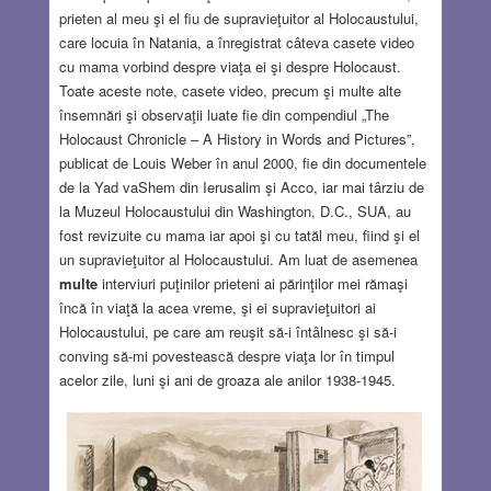
prieten al meu şi el fiu de supravieţuitor al Holocaustului,
care locuia în Natania, a înregistrat câteva casete video
cu mama vorbind despre viaţa ei şi despre Holocaust.
Toate aceste note, casete video, precum şi multe alte
însemnări şi observaţii luate fie din compendiul „The
Holocaust Chronicle – A History in Words and Pictures”,
publicat de Louis Weber în anul 2000, fie din documentele
de la Yad vaShem din Ierusalim şi Acco, iar mai târziu de
la Muzeul Holocaustului din Washington, D.C., SUA, au
fost revizuite cu mama iar apoi şi cu tatăl meu, fiind şi el
un supravieţuitor al Holocaustului. Am luat de asemenea
multe
interviuri puţinilor prieteni ai părinţilor mei rămaşi
încă în viaţă la acea vreme, şi ei supravieţuitori ai
Holocaustului, pe care am reuşit să-i întâlnesc şi să-i
conving să-mi povestească despre viaţa lor în timpul
acelor zile, luni şi ani de groaza ale anilor 1938-1945.