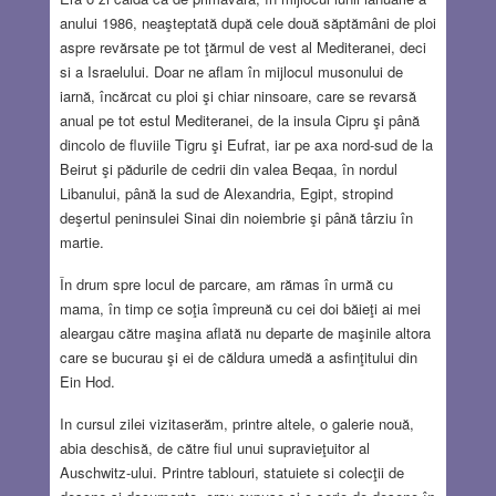
anului 1986, neaşteptată după cele două săptămâni de ploi
aspre revărsate pe tot ţărmul de vest al Mediteranei, deci
si a Israelului. Doar ne aflam în mijlocul musonului de
iarnă, încărcat cu ploi şi chiar ninsoare, care se revarsă
anual pe tot estul Mediteranei, de la insula Cipru şi până
dincolo de fluviile Tigru şi Eufrat, iar pe axa nord-sud de la
Beirut şi pădurile de cedrii din valea Beqaa, în nordul
Libanului, până la sud de Alexandria, Egipt, stropind
deşertul peninsulei Sinai din noiembrie şi până târziu în
martie.
În drum spre locul de parcare, am rămas în urmă cu
mama, în timp ce soţia împreună cu cei doi băieţi ai mei
aleargau către maşina aflată nu departe de maşinile altora
care se bucurau şi ei de căldura umedă a asfinţitului din
Ein Hod.
In cursul zilei vizitaserăm, printre altele, o galerie nouă,
abia deschisă, de către fiul unui supravieţuitor al
Auschwitz-ului. Printre tablouri, statuiete si colecţii de