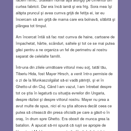
curtea fabricii. Dar era încă iarnă şi era frig. Sora mea îşi
alăpta pruncul şi avea cumva grijă de fetiţa ei, iar eu
încercam să am grijă de mama care era bolnavă, slăbită şi
plângea tot timpul.
Am încercat întâi să fac rost cumva de haine, cartoane de
împachetat, hârtie, scânduri, saltele şi tot ce se mai putea
găsi pentru a ne organiza un fel de perimetru al nostru
separat de celelalte familii.
Într-una din zilele următoare viitorul meu soţ, tatăl tău,
Tiberiu Hida, fost Mayer Hirsch, a venit într-o permisie de
o zi de la Munkaszolgálat să-si vadă părinţii, şi ei în
Ghetto-ul din Cluj. Când l-am vazut, l-am întrebat despre
tot ce ştia în legatură cu situaţia evreilor din Ungaria,
despre război şi despre viitorul nostru. Mayer nu prea a
avut multe de spus, nici el nu ştia altceva decât ceea ce
putea să citească din presa oficială pe care a găsit-o în
oraş, în drum spre Ghetto. Era obosit de munca grea la
batalion. A apucat să-mi spună că ruşii se apropie de