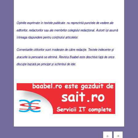
Opiniile exprimate în textele publicate nu reprezintă punctele de vedere ale
editorilor, redactorilor sau ale membrilor colegiului redacţional. Autorii îşi asumă
întreaga răspundere pentru conţinutul articolelor.
Comentariile cititorilor sunt moderate de către redacţie. Textele indecente şi
atacurile la persoană se elimină. Revista Baabel este deschisă faţă de orice
discuţie bazată pe principii şi schimbul de idei.