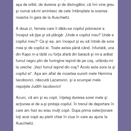
aşa de oribil, de dureros şi de distrugător, că îmi vine greu
şi numai să-mi amintesc de cele întâmplate la sosirea
noastra în gara de la Auschwitz.
A doua zi, femeia care îi dădu-se copilul polonezei a
început să ţipe şi să plângă: „Unde e copilul meu? Unde e
copilul meu?” Ca şi ea, am început şi eu să întreb de sora
mea şi de copilul ei. Toate astea până când, înfuriată, una
din Kapo m-a târât cu forţa afară din baracă şi mi-a arătat
fumul negru plin de funingine ieşind de pe coş, urlându-mi
la ureche: „Vezi fumul ieşind din coş? Acolo este sora ta şi
copilul ei”. Aşa am aflat de moartea surorii mele Hermina
Iacobovici, născută Lazarovici, şi a scumpei mele
nepoţele Judith Iacobovici!
Acum, că am şi eu copii, înţeleg durerea sorei mele şi
acţiunea ei de a-şi proteja copilul. În trenul de deportare în
care am fost eu erau mulţi copii. Dupa prima selecţionare
toţi acei copii au pierit chiar în ziua în care au ajuns la
Auschwitz.