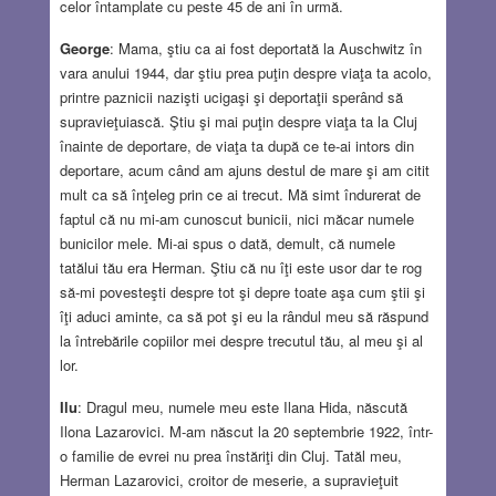
celor întamplate cu peste 45 de ani în urmă.
George
: Mama, ştiu ca ai fost deportată la Auschwitz în
vara anului 1944, dar ştiu prea puţin despre viaţa ta acolo,
printre paznicii nazişti ucigaşi şi deportaţii sperând să
supravieţuiască. Ştiu şi mai puţin despre viaţa ta la Cluj
înainte de deportare, de viaţa ta după ce te-ai intors din
deportare, acum când am ajuns destul de mare şi am citit
mult ca să înţeleg prin ce ai trecut. Mă simt îndurerat de
faptul că nu mi-am cunoscut bunicii, nici măcar numele
bunicilor mele. Mi-ai spus o dată, demult, că numele
tatălui tău era Herman. Ştiu că nu îţi este usor dar te rog
să-mi povesteşti despre tot şi depre toate aşa cum ştii şi
îţi aduci aminte, ca să pot şi eu la rândul meu să răspund
la întrebările copiilor mei despre trecutul tău, al meu şi al
lor.
Ilu
: Dragul meu, numele meu este Ilana Hida, născută
Ilona Lazarovici. M-am născut la 20 septembrie 1922, într-
o familie de evrei nu prea înstăriţi din Cluj. Tatăl meu,
Herman Lazarovici, croitor de meserie, a supravieţuit