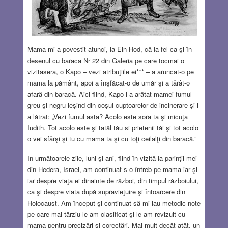
Mama mi-a povestit atunci, la Ein Hod, că la fel ca şi în
desenul cu baraca Nr 22 din Galeria pe care tocmai o
vizitasera, o Kapo – vezi atribuţiile ei*** – a aruncat-o pe
mama la pământ, apoi a înşfăcat-o de umăr şi a târât-o
afară din baracă. Aici fiind, Kapo i-a arătat mamei fumul
greu şi negru ieşind din coşul cuptoarelor de incinerare şi i-
a lătrat: „Vezi fumul asta? Acolo este sora ta şi micuţa
Iudith. Tot acolo este şi tatăl tău si prietenii tăi şi tot acolo
o vei sfârşi şi tu cu mama ta şi cu toţi ceilalţi din baracă.”
In următoarele zile, luni şi ani, fiind în vizită la parinţii mei
din Hedera, Israel, am continuat s-o întreb pe mama iar şi
iar despre viaţa ei dinainte de război, din timpul războiului,
ca şi despre viata după supravieţuire şi întoarcere din
Holocaust. Am început şi continuat să-mi iau metodic note
pe care mai târziu le-am clasificat şi le-am revizuit cu
mama pentru precizări şi corectări. Mai mult decât atât, un