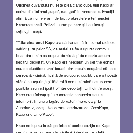
Originea cuvântului nu este prea clară; dupa unii Kapo ar
deriva din italianul „capo”, sau „şef” in romaneste. Erudiţii
afirmă că numele ar fi de fapt o abreviere a termenului
Ka
meradschaft-
Po
lizei, nume pe care şi l-au însuşit
deţinuţii însăşi.
***Sarcina unui Kapo
era să transmită în tocmai ordinele
şefilor şi trupelor SS, ca astfel să fie asigurat controlul
total, dar mai ales dreptul de viaţă şi de moarte asupra
fiecărui deportat. Un Kapo era neapărat un şef the echipă
sau conducătorul unei baraci, dar trebuia neapărat să fie o
persoană voinică, lipsită de scrupule, docilă, care să poată
stârpii cu uşurinţă şi fără milă cea mai mică nesupunere
posibilă sau închipuită printre deportaţi. Unii dintre aceşti
Kapo erau folosiţi şi în bucătăriile cantinelor sau la
infermerii. In unele lagăre de exterminare, ca şi la
Auschwitz, aceşti Kapo erau ierarhizati ca „OberKapo,
Kapo und UnterKapo”.
Kapo se luptau la sânge între ei pentru poziţia de Kapo,
pentru că se bucurau de privilegii interzise celorlalţi: