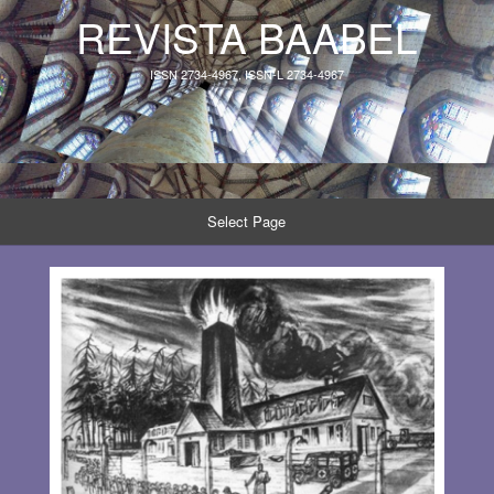
REVISTA BAABEL
ISSN 2734-4967, ISSN-L 2734-4967
Select Page