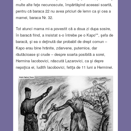
multe alte feţe necunoscute, împărtăşind aceeasi soartă,
pentru că baraca 22 nu avea priciuri de lemn ca şi cea a
mamei, baraca Nr. 32.
Tot atunci mama mi-a povestit că a doua zi dupa sosire,
în baracă fiind, a insistat s-o întrebe pe o Kapo**, şefa de
baracă, şi ea o deţinută dar probabil de drept comun –
Kapo erau bine hrănite, zdarvene, puternice, dar
răutăcioase şi crude – despre soarta posibilă a sorei,
Hermina Iacobovici, născută Lazarovici, ca şi depre
nepoţica ei, Iudith Iacobovici, fetiţa de 11 luni a Herminei.