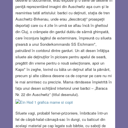
desene si documente, erau expuse şi o serie de desene în
peniţă reprezentând imagini din Auschwitz aşa cum şi le
reamintea tatăl artistului: barăci cu deţinuti, staţia de tren
Auschwitz-Birkenau, unde erau „descărcaţi” proaspeţii
deportaţi care cu 4 zile în urmă se aflau încă în ghettoul
din Cluj, o crâmpeie din gardul dublu de sârmă ghimpată,
care înconjura lagărul de exterminare, împreună cu silueta
ştearsă a unui Sonderkommando SS Eichmann*,
patrulând în coridorul dintre garduri. Un alt desen înfăţişa
siluete ale deţinuţilor în picioare pentru apelul de seară,
pregătit din vreme pentru o nouă selecţionare, apoi un
Kapo* în zeghe, lovind cu bâta un deţinut aflat la pământ,
precum şi alte câteva desene ca de coşmar pe care nu mi
le mai amintesc cu precizie. Mama rămăsese împietrită în
faţa unui desen schiţând interiorul unei barăci – „Baraca
Nr. 22 din Auschwitz” (titlul desenului).
Siluete vagi, probabil femei-prizoniere, îmbrăcate într-un
fel de cârpă-halat-cămaşă-sac în dungi, cu baticuri din
acelaşi material pe cap legate sub bărbie, cu saboţi de