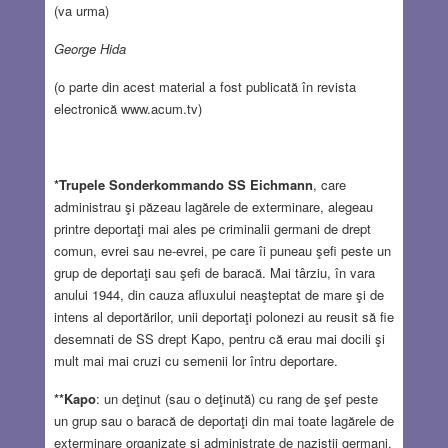
(va urma)
George Hida
(o parte din acest material a fost publicată în revista
electronică www.acum.tv)
*Trupele Sonderkommando SS Eichmann
, care
administrau şi păzeau lagărele de exterminare, alegeau
printre deportaţi mai ales pe criminalii germani de drept
comun, evrei sau ne-evrei, pe care îi puneau şefi peste un
grup de deportaţi sau şefi de baracă. Mai târziu, în vara
anului 1944, din cauza afluxului neaşteptat de mare şi de
intens al deportărilor, unii deportaţi polonezi au reusit să fie
desemnati de SS drept Kapo, pentru că erau mai docili şi
mult mai mai cruzi cu semenii lor întru deportare.
**Kapo
: un deţinut (sau o deţinută) cu rang de şef peste
un grup sau o baracă de deportaţi din mai toate lagărele de
exterminare organizate şi administrate de naziştii germani.