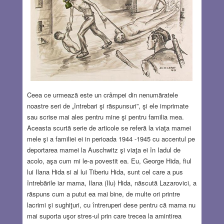
Ceea ce urmează este un crâmpei din nenumăratele
noastre seri de „întrebari şi răspunsuri”, şi ele imprimate
sau scrise mai ales pentru mine şi pentru familia mea.
Aceasta scurtă serie de articole se referă la viaţa mamei
mele şi a familiei ei in perioada 1944 -1945 cu accentul pe
deportarea mamei la Auschwitz şi viaţa ei în Iadul de
acolo, aşa cum mi le-a povestit ea. Eu, George Hida, fiul
lui Ilana Hida si al lui Tiberiu Hida, sunt cel care a pus
întrebările iar mama, Ilana (Ilu) Hida, născută Lazarovici, a
răspuns cum a putut ea mai bine, de multe ori printre
lacrimi şi sughiţuri, cu întreruperi dese pentru că mama nu
mai suporta uşor stres-ul prin care trecea la amintirea