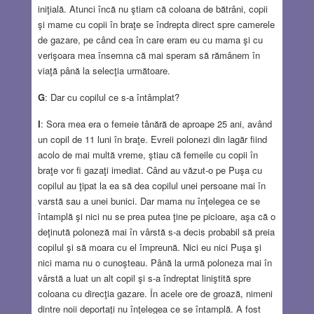
iniţială. Atunci încă nu ştiam că coloana de bătrâni, copii
şi mame cu copii în braţe se îndrepta direct spre camerele
de gazare, pe când cea în care eram eu cu mama şi cu
verişoara mea însemna că mai speram să rămânem în
viaţă până la selecţia următoare.
G
: Dar cu copilul ce s-a întâmplat?
I
: Sora mea era o femeie tânără de aproape 25 ani, având
un copil de 11 luni în braţe. Evreii polonezi din lagăr fiind
acolo de mai multă vreme, ştiau că femeile cu copii în
braţe vor fi gazaţi imediat. Când au văzut-o pe Puşa cu
copilul au ţipat la ea să dea copilul unei persoane mai în
varstă sau a unei bunici. Dar mama nu înţelegea ce se
întamplă şi nici nu se prea putea ţine pe picioare, aşa că o
deţinută poloneză mai în vârstă s-a decis probabil să preia
copilul şi să moara cu el împreună. Nici eu nici Puşa şi
nici mama nu o cunoşteau. Până la urmă poloneza mai în
vârstă a luat un alt copil şi s-a îndreptat liniştită spre
coloana cu direcţia gazare. În acele ore de groază, nimeni
dintre noii deportaţi nu înţelegea ce se întamplă. A fost