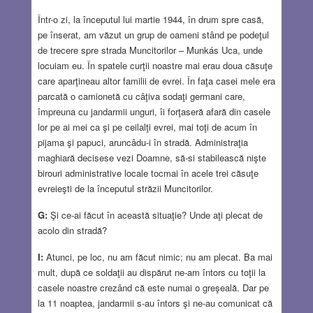
Într-o zi, la începutul lui martie 1944, în drum spre casă,
pe înserat, am văzut un grup de oameni stând pe podeţul
de trecere spre strada Muncitorilor – Munkás Uca, unde
locuiam eu. În spatele curţii noastre mai erau doua căsuţe
care aparţineau altor familii de evrei. În faţa casei mele era
parcată o camionetă cu câţiva sodaţi germani care,
împreuna cu jandarmii unguri, îi forţaseră afară din casele
lor pe ai mei ca şi pe ceilalţi evrei, mai toţi de acum în
pijama şi papuci, aruncâdu-i în stradă. Administraţia
maghiară decisese vezi Doamne, să-si stabilească nişte
birouri administrative locale tocmai în acele trei căsuţe
evreieşti de la începutul străzii Muncitorilor.
G:
Şi ce-ai făcut în această situaţie? Unde aţi plecat de
acolo din stradă?
I:
Atunci, pe loc, nu am făcut nimic; nu am plecat. Ba mai
mult, după ce soldaţii au dispărut ne-am întors cu toţii la
casele noastre crezând că este numai o greşeală. Dar pe
la 11 noaptea, jandarmii s-au întors şi ne-au comunicat că