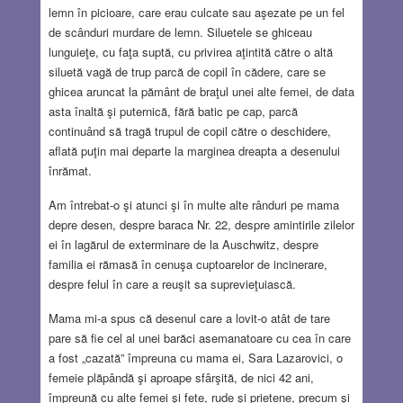
lemn în picioare, care erau culcate sau aşezate pe un fel
de scânduri murdare de lemn. Siluetele se ghiceau
lunguieţe, cu faţa suptă, cu privirea aţintită către o altă
siluetă vagă de trup parcă de copil în cădere, care se
ghicea aruncat la pământ de braţul unei alte femei, de data
asta înaltă şi puternică, fără batic pe cap, parcă
continuând să tragă trupul de copil către o deschidere,
aflată puţin mai departe la marginea dreapta a desenului
înrămat.
Am întrebat-o şi atunci şi în multe alte rânduri pe mama
depre desen, despre baraca Nr. 22, despre amintirile zilelor
ei în lagărul de exterminare de la Auschwitz, despre
familia ei rămasă în cenuşa cuptoarelor de incinerare,
despre felul în care a reuşit sa suprevieţuiască.
Mama mi-a spus că desenul care a lovit-o atât de tare
pare să fie cel al unei barăci asemanatoare cu cea în care
a fost „cazată” împreuna cu mama ei, Sara Lazarovici, o
femeie plăpândă şi aproape sfârşită, de nici 42 ani,
împreună cu alte femei şi fete, rude şi prietene, precum şi