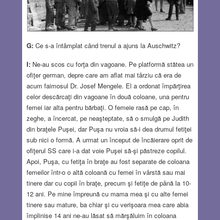
G:
Ce s-a întâmplat când trenul a ajuns la Auschwitz?
I:
Ne-au scos cu forţa din vagoane. Pe platformă stătea un
ofiţer german, depre care am aflat mai târziu că era de
acum faimosul Dr. Josef Mengele. El a ordonat împărţirea
celor descărcaţi din vagoane în două coloane, una pentru
femei iar alta pentru bărbaţi. O femeie rasă pe cap, în
zeghe, a încercat, pe neaşteptate, să o smulgă pe Judith
din braţele Puşei, dar Puşa nu vroia să-i dea drumul fetiţei
sub nici o formă. A urmat un început de încăierare oprit de
ofiţerul SS care i-a dat voie Puşei să-şi păstreze copilul.
Apoi, Puşa, cu fetiţa în braţe au fost separate de coloana
femeilor într-o o altă coloană cu femei în vârstă sau mai
tinere dar cu copii în braţe, precum şi fetiţe de până la 10-
12 ani. Pe mine împreună cu mama mea şi cu alte femei
tinere sau mature, ba chiar şi cu verişoara mea care abia
împlinise 14 ani ne-au lăsat să mărşăluim în coloana