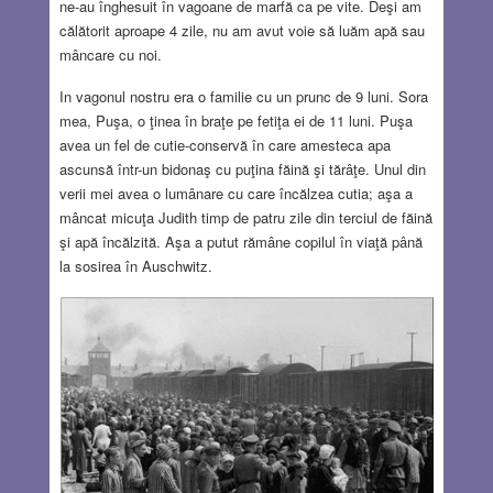
ne-au înghesuit în vagoane de marfă ca pe vite. Deşi am
călătorit aproape 4 zile, nu am avut voie să luăm apă sau
mâncare cu noi.
In vagonul nostru era o familie cu un prunc de 9 luni. Sora
mea, Puşa, o ţinea în braţe pe fetiţa ei de 11 luni. Puşa
avea un fel de cutie-conservă în care amesteca apa
ascunsă într-un bidonaş cu puţina făină şi tărâţe. Unul din
verii mei avea o lumânare cu care încălzea cutia; aşa a
mâncat micuţa Judith timp de patru zile din terciul de făină
şi apă încălzită. Aşa a putut rămâne copilul în viaţă până
la sosirea în Auschwitz.