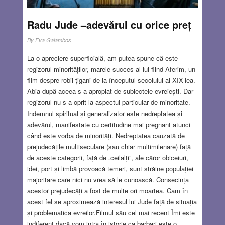
Radu Jude –adevărul cu orice preț
By
Eva Galambos
La o apreciere superficială, am putea spune că este
regizorul minorităților, marele succes al lui fiind Aferim, un
film despre robii țigani de la începutul secolului al XIX-lea.
Abia după aceea s-a apropiat de subiectele evreiești. Dar
regizorul nu s-a oprit la aspectul particular de minoritate.
Îndemnul spiritual și generalizator este nedreptatea și
adevărul, manifestate cu certitudine mai pregnant atunci
când este vorba de minorități. Nedreptatea cauzată de
prejudecățile multiseculare (sau chiar multimilenare) față
de aceste categorii, față de „ceilalți”, ale căror obiceiuri,
idei, port și limbă provoacă temeri, sunt străine populației
majoritare care nici nu vrea să le cunoască. Consecința
acestor prejudecăți a fost de multe ori moartea. Cam în
acest fel se aproximează interesul lui Jude față de situația
și problematica evreilor.Filmul său cel mai recent Îmi este
indiferent dacă vom intra în istorie ca barbari este o