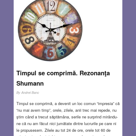
necesita un efort deosebit întrucât pagini întregi erau
înnegrite, prin bunăvoinţa cenzurii, fiind considerate ostile
regimului de atunci, din România. Totuşi, uneori – ca prin
miracol – mai găseam fragmente care scăpaseră ochiului
ager al cenzorului
Read more…
OCT 25, 2018
1 COMMENT
Timpul se comprimă. Rezonanţa
Shumann
By
Andrei Banc
Timpul se comprimă, a devenit un loc comun “impresia” că
“nu mai avem timp”, orele, zilele, anii trec mai repede, nu
ştim când a trecut săptămâna, serile ne surprind mirându-
ne că nu am făcut nici jumătate dintre lucrurile pe care ni
le propusesem. Zilele au tot 24 de ore, orele tot 60 de