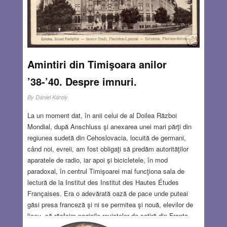
OCT 25, 2018
2 COMMENTS
Amintiri din Timişoara anilor
’38-’40. Despre imnuri.
By
Dániel Károly
La un moment dat, în anii celui de al Doilea Război
Mondial, după Anschluss şi anexarea unei mari părţi din
regiunea sudetă din Cehoslovacia, locuită de germani,
când noi, evreii, am fost obligaţi să predăm autorităţilor
aparatele de radio, iar apoi şi bicicletele, în mod
paradoxal, în centrul Timişoarei mai funcţiona sala de
lectură de la Institut des Institut des Hautes Études
Françaises. Era o adevărată oază de pace unde puteai
găsi presa franceză şi ni se permitea şi nouă, elevilor de
liceu, să răsfoim paginile revistelor de satiră din Franţa,
mai ales vestita Marianne. De altfel, acest lucru nu