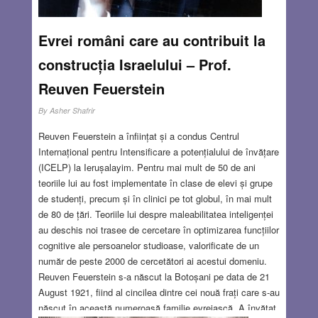
Evrei români care au contribuit la
construcția Israelului – Prof.
Reuven Feuerstein
By
Asher Shafrir
Reuven Feuerstein a înființat și a condus Centrul
Internațional pentru Intensificare a potențialului de învățare
(ICELP) la Ierușalayim. Pentru mai mult de 50 de ani
teoriile lui au fost implementate în clase de elevi și grupe
de studenți, precum și în clinici pe tot globul, în mai mult
de 80 de țări. Teoriile lui despre maleabilitatea inteligenței
au deschis noi trasee de cercetare în optimizarea funcțiilor
cognitive ale persoanelor studioase, valorificate de un
număr de peste 2000 de cercetători ai acestui domeniu.
Reuven Feuerstein s-a născut la Botoșani pe data de 21
August 1921, fiind al cincilea dintre cei nouă frați care s-au
născut în această numeroasă familie evreiască. A învățat