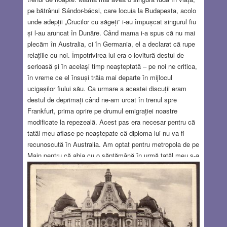
pe bătrânul Sándor-bácsi, care locuia la Budapesta, acolo
unde adepții „Crucilor cu săgeți” i-au împușcat singurul fiu
și l-au aruncat în Dunăre. Când mama i-a spus că nu mai
plecăm în Australia, ci în Germania, el a declarat că rupe
relațiile cu noi. Împotrivirea lui era o lovitură destul de
serioasă și în același timp neașteptată – pe noi ne critica,
în vreme ce el însuși trăia mai departe în mijlocul
ucigașilor fiului său. Ca urmare a acestei discuții eram
destul de deprimați când ne-am urcat în trenul spre
Frankfurt, prima oprire pe drumul emigrației noastre
modificate la repezeală. Acest pas era necesar pentru că
tatăl meu aflase pe neaștepate că diploma lui nu va fi
recunoscută în Australia. Am optat pentru metropola de pe
Main pentru că abia cu o săptămână în urmă tatăl meu s-a
întâlnit acolo cu un fost coleg de școală, ca să se
sfătuiască cu el asupra unei posibile emigrări în Germania.
Informațiile fiind atrăgătoare, el ne-a telegrafiat să venim
imediat cu tot calabalâcul: șase valize, câțiva saci uriași
și două lăzi de tablouri pe care intenționam să le vindem,
dar nu am reușit niciodată.
Read more…