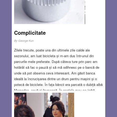
Complicitate
By
George Kun
Zilele trecute, poate una din ultimele zile calde ale
sezonului, am luat bicicleta și m-am dus într-unul din
parcurile mele preferate. După câteva ture prin parc am
hotărât să fac o pauză și să mă odihnesc pe o bancă de
unde să pot observa ceva interesant. Am găsit banca
ideală la încrucișarea dintre un drum pentru mașini și o
potecă de biciclete. În fața băncii era parcată o dubiță albă
Mercedes, nouă și frumoasă. În spatele meu pe iarbă
stătea o familie mare de pakistanezi, un bărbat mai în
vârstă cu turban, o femeie mult mai tânără cu hijab, o fată
de vreo 11 ani și trei băieți de vreo 10, 8 și 5 ani. Stăteau
cu toții în cerc și patriarhul citea încet dar emfatic din