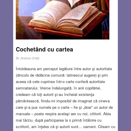
Cochetând cu cartea
By
Andrea Ghiţă
Întotdeauna am perceput legătura între autor şi autoritate
(dincolo de rădăcina comună: latinescul augere) şi prin
aceea că cele cuprinse într-o carte conferă autoritate
semnatarului. Vreme îndelungată, în anii copilăriei,
credeam că toţi autorii şi-au încheiat existenţa
pământească, fiindu-mi imposibil de imaginat că cineva
care şi-a pus numele pe o carte – fie şi „doar” un autor de
manuale – poate respira acelaşi aer cu noi, cititorii. Abia
mai târziu, după participarea la o primă întâlnire cu
scriitorii, am înţeles că şi autorii sunt… oameni. Citeam cu