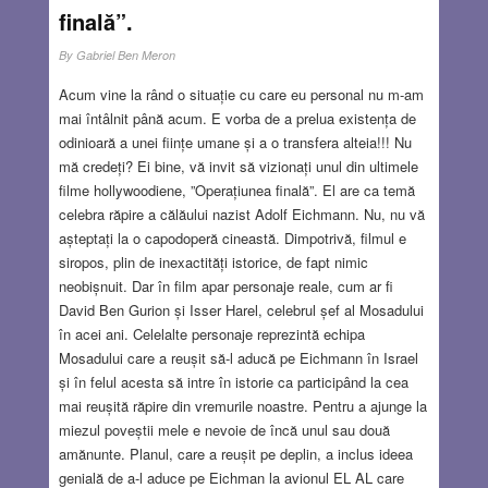
finală”.
By
Gabriel Ben Meron
Acum vine la rând o situație cu care eu personal nu m-am
mai întâlnit până acum. E vorba de a prelua existența de
odinioară a unei ființe umane și a o transfera alteia!!! Nu
mă credeți? Ei bine, vă invit să vizionați unul din ultimele
filme hollywoodiene, ”Operațiunea finală”. El are ca temă
celebra răpire a călăului nazist Adolf Eichmann. Nu, nu vă
așteptați la o capodoperă cineastă. Dimpotrivă, filmul e
siropos, plin de inexactități istorice, de fapt nimic
neobișnuit. Dar în film apar personaje reale, cum ar fi
David Ben Gurion și Isser Harel, celebrul șef al Mosadului
în acei ani. Celelalte personaje reprezintă echipa
Mosadului care a reușit să-l aducă pe Eichmann în Israel
și în felul acesta să intre în istorie ca participând la cea
mai reușită răpire din vremurile noastre. Pentru a ajunge la
miezul poveștii mele e nevoie de încă unul sau două
amănunte. Planul, care a reușit pe deplin, a inclus ideea
genială de a-l aduce pe Eichman la avionul EL AL care