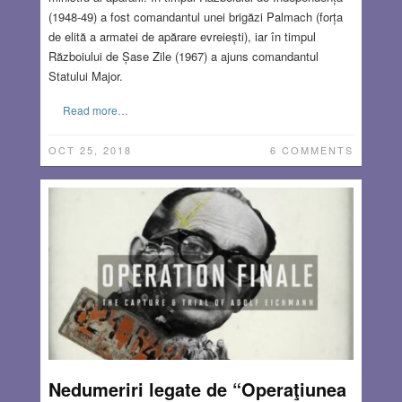
(1948-49) a fost comandantul unei brigăzi Palmach (forța
de elită a armatei de apărare evreiești), iar în timpul
Războiului de Șase Zile (1967) a ajuns comandantul
Statului Major.
Read more…
OCT 25, 2018
6 COMMENTS
Nedumeriri legate de “Operaţiunea