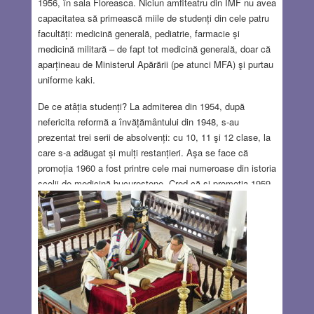
1956, în sala Floreasca. Niciun amfiteatru din IMF nu avea
capacitatea să primească miile de studenți din cele patru
facultăți: medicină generală, pediatrie, farmacie şi
medicină militară – de fapt tot medicină generală, doar că
aparțineau de Ministerul Apărării (pe atunci MFA) şi purtau
uniforme kaki.
De ce atâția studenți? La admiterea din 1954, după
nefericita reformă a învățământului din 1948, s-au
prezentat trei serii de absolvenți: cu 10, 11 şi 12 clase, la
care s-a adăugat și mulți restanțieri. Aşa se face că
promoția 1960 a fost printre cele mai numeroase din istoria
școlii de medicină bucureştene. Cred că şi promoţia 1959
a fost cam la fel, adică șase sute de studenți în două
serii, conform capacitații celui mai mare amfiteatru din
facultate, adică 300 de locuri. Așteptam înfriguraţi să
vedem cine va conduce adunarea; „trei furi”, toți
cunoscuți.
Read more…
OCT 25, 2018
4 COMMENTS