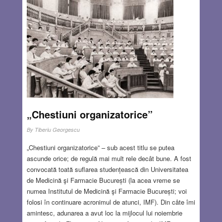
o vreme în yeșiva (școală evreiască religioasă) în
Chișinău. În anii 1939-1941, când au apărut legile rasiste
contra evreilor în România, s-a mutat la seminarul
evreiesc din București, unde a dobândit calitatea de
licențiat ca educator. Între anii 1940-1944 a fost directorul
școlii pentru copiii cu dificultăți de învățare.
Read more…
OCT 25, 2018
3 COMMENTS
„Chestiuni organizatorice”
By
Tiberiu Georgescu
„Chestiuni organizatorice” – sub acest titlu se putea
ascunde orice; de regulă mai mult rele decât bune. A fost
convocată toată suflarea studențească din Universitatea
de Medicină şi Farmacie București (la acea vreme se
numea Institutul de Medicină şi Farmacie București; voi
folosi în continuare acronimul de atunci, IMF). Din câte îmi
amintesc, adunarea a avut loc la mijlocul lui noiembrie