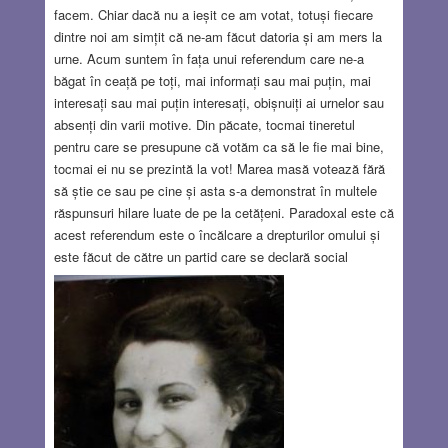
facem. Chiar dacă nu a ieșit ce am votat, totuși fiecare
dintre noi am simțit că ne-am făcut datoria și am mers la
urne. Acum suntem în fața unui referendum care ne-a
băgat în ceață pe toți, mai informați sau mai puțin, mai
interesați sau mai puțin interesați, obișnuiți ai urnelor sau
absenți din varii motive. Din păcate, tocmai tineretul
pentru care se presupune că votăm ca să le fie mai bine,
tocmai ei nu se prezintă la vot! Marea masă votează fără
să știe ce sau pe cine și asta s-a demonstrat în multele
răspunsuri hilare luate de pe la cetățeni. Paradoxal este că
acest referendum este o încălcare a drepturilor omului și
este făcut de către un partid care se declară social
democrat! Să nu o lungim! Să trecem la o simplă analiză
logică! Celor mulți care au afișat pretutindeni că
boicotează referendumul și nu se vor prezenta la vot, le
spun că se amăgesc crezând că asta va invalida
referendumul.
Read more…
OCT 4, 2018
2 COMMENTS