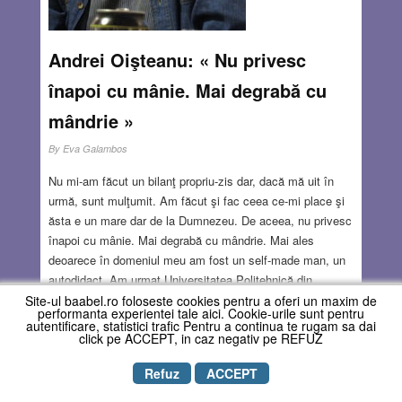
OCT 4, 2018
16 COMMENTS
Andrei Oişteanu: « Nu privesc
înapoi cu mânie. Mai degrabă cu
mândrie »
By
Eva Galambos
Nu mi-am făcut un bilanţ propriu-zis dar, dacă mă uit în
urmă, sunt mulţumit. Am făcut şi fac ceea ce-mi place şi
ăsta e un mare dar de la Dumnezeu. De aceea, nu privesc
înapoi cu mânie. Mai degrabă cu mândrie. Mai ales
deoarece în domeniul meu am fost un self-made man, un
autodidact. Am urmat Universitatea Politehnică din
Bucureşti, Facultatea de Energetică. Dar nu Politehnica
Site-ul baabel.ro foloseste cookies pentru a oferi un maxim de
performanta experientei tale aici. Cookie-urile sunt pentru
m-a determinat să fug către un alt domeniu, ci epoca în
autentificare, statistici trafic Pentru a continua te rugam sa dai
click pe ACCEPT, in caz negativ pe REFUZ
care am trăit. Era sfârşitul anilor ’60, începutul anilor ’70,
în plină Mişcare hippy, în plină epocă flower power. Aveau
Refuz
ACCEPT
loc mari schimbări în lumea largă. Anul 1968, când eu
aveam 20 de ani, fiind predispus să fiu maleabil, să fiu