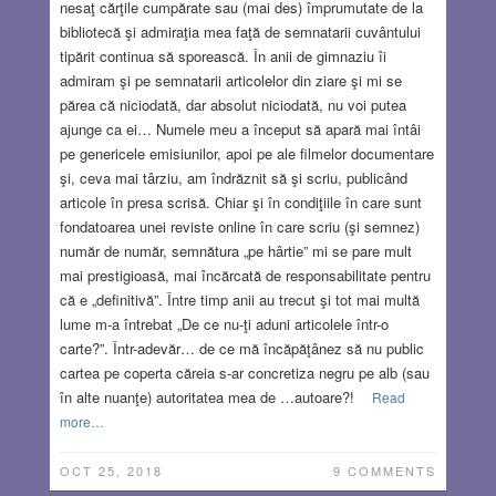
nesaţ cărţile cumpărate sau (mai des) împrumutate de la
bibliotecă şi admiraţia mea faţă de semnatarii cuvântului
tipărit continua să sporească. În anii de gimnaziu îi
admiram şi pe semnatarii articolelor din ziare şi mi se
părea că niciodată, dar absolut niciodată, nu voi putea
ajunge ca ei… Numele meu a început să apară mai întâi
pe genericele emisiunilor, apoi pe ale filmelor documentare
şi, ceva mai târziu, am îndrăznit să şi scriu, publicând
articole în presa scrisă. Chiar şi în condiţiile în care sunt
fondatoarea unei reviste online în care scriu (şi semnez)
număr de număr, semnătura „pe hârtie” mi se pare mult
mai prestigioasă, mai încărcată de responsabilitate pentru
că e „definitivă”. Între timp anii au trecut şi tot mai multă
lume m-a întrebat „De ce nu-ţi aduni articolele într-o
carte?”. Într-adevăr… de ce mă încăpăţânez să nu public
cartea pe coperta căreia s-ar concretiza negru pe alb (sau
în alte nuanţe) autoritatea mea de …autoare?!
Read
more…
OCT 25, 2018
9 COMMENTS