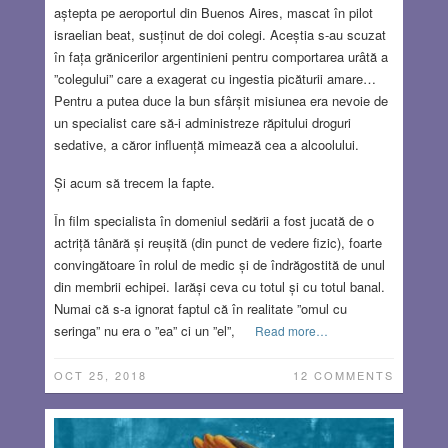
aștepta pe aeroportul din Buenos Aires, mascat în pilot
israelian beat, susținut de doi colegi. Aceștia s-au scuzat
în fața grănicerilor argentinieni pentru comportarea urâtă a
”colegului” care a exagerat cu ingestia picăturii amare…
Pentru a putea duce la bun sfârșit misiunea era nevoie de
un specialist care să-i administreze răpitului droguri
sedative, a căror influență mimează cea a alcoolului.
Și acum să trecem la fapte.
În film specialista în domeniul sedării a fost jucată de o
actriță tânără și reușită (din punct de vedere fizic), foarte
convingătoare în rolul de medic și de îndrăgostită de unul
din membrii echipei. Iarăși ceva cu totul și cu totul banal.
Numai că s-a ignorat faptul că în realitate ”omul cu
seringa” nu era o ”ea” ci un ”el”,
Read more…
OCT 25, 2018
12 COMMENTS