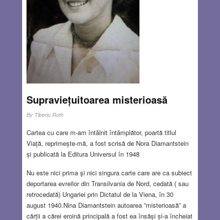
Supraviețuitoarea misterioasă
By
Tiberiu Roth
Cartea cu care m-am întâlnit întâmplător, poartă titlul
Viață, reprimește-mă, a fost scrisă de Nora Diamantstein
și publicată la Editura Universul în 1948
Nu este nici prima şi nici singura carte care are ca subiect
deportarea evreilor din Transilvania de Nord, cedată ( sau
retrocedată) Ungariei prin Dictatul de la Viena, în 30
august 1940.Nina Diamantstein autoarea ”misterioasă” a
cărții a cărei eroină principală a fost ea însăși și-a încheiat