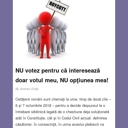
Chloé, Rochas, Marni, Fendi, Jacquemus, Alberta Ferretti,
Derek Lam, Max Mara şi multi alţii), pentru ca acum
colecțiile din magazine să ni-l propună în nenumărate
juxtapuneri, texturi, materiale, alăturări de culori,
reinterpretări în cheie retro sau modernă.
Read more…
OCT 25, 2018
0 COMMENTS
NU votez pentru că interesează
doar votul meu, NU opţiunea mea!
By
Andrea Ghiţă
Cetăţenii români sunt chemaţi la urne, timp de două zile –
6 şi 7 octombrie 2018 – pentru a decide răspunsul la o
întrebare sibilinică legată de o chestiune deja soluţionată
atât în Constituţie, cât şi în Codul Civil actual: definirea
căsătoriei. În consecinţă, în urma acestui plebiscit va