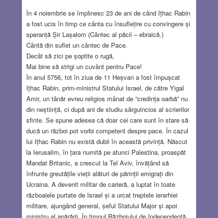
În 4 noiembrie se împlinesc 23 de ani de când Ițhac Rabin
a fost ucis în timp ce cânta cu însuflețire cu convingere și
speranță Șir Lașalom (Cântec al păcii – ebraică.)
Cântă din suflet un cântec de Pace.
Decât să zici pe șoptite o rugă,
Mai bine să strigi un cuvânt pentru Pace!
În anul 5756, tot în ziua de 11 Heșvan a fost împușcat
Ițhac Rabin, prim-ministrul Statului Israel, de către Yigal
Amir, un tânăr evreu religios mânat de ”credința oarbă” nu
din neștiință, ci după ani de studiu sârguincios al scrierilor
sfinte. Se spune adesea că doar cei care sunt în stare să
ducă un război pot vorbi competent despre pace. În cazul
lui Ițhac Rabin nu există dubii în această privință. Născut
la Ierusalim, în țara numită pe atunci Palestina, proaspăt
Mandat Britanic, a crescut la Tel Aviv, învățând să
înfrunte greutățile vieții alături de părinții emigrați din
Ucraina. A devenit militar de carieră, a luptat în toate
războaiele purtate de Israel și a urcat treptele ierarhiei
militare, ajungând general, șeful Statului Major și apoi
ministru al apărării. În timpul Războiului de Independență