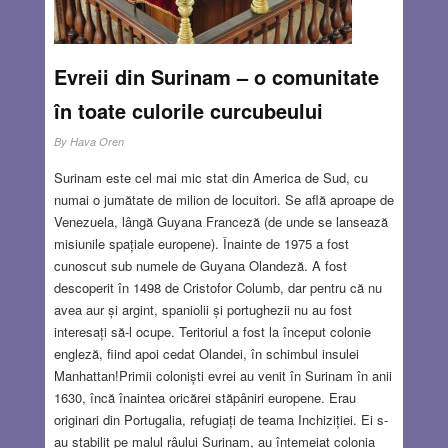
Evreii din Surinam – o comunitate
în toate culorile curcubeului
By
Hava Oren
Surinam este cel mai mic stat din America de Sud, cu
numai o jumătate de milion de locuitori. Se află aproape de
Venezuela, lângă Guyana Franceză (de unde se lansează
misiunile spațiale europene). Înainte de 1975 a fost
cunoscut sub numele de Guyana Olandeză. A fost
descoperit în 1498 de Cristofor Columb, dar pentru că nu
avea aur și argint, spaniolii și portughezii nu au fost
interesați să-l ocupe. Teritoriul a fost la început colonie
engleză, fiind apoi cedat Olandei, în schimbul insulei
Manhattan!Primii coloniști evrei au venit în Surinam în anii
1630, încă înaintea oricărei stăpâniri europene. Erau
originari din Portugalia, refugiați de teama Inchiziției. Ei s-
au stabilit pe malul râului Surinam, au întemeiat colonia