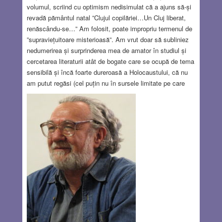
volumul, scriind cu optimism nedisimulat că a ajuns să-și
revadă pământul natal ”Clujul copilăriei…Un Cluj liberat,
renăscându-se…” Am folosit, poate impropriu termenul de
”supraviețuitoare misterioasă”. Am vrut doar să subliniez
nedumerirea și surprinderea mea de amator în studiul și
cercetarea literaturii atât de bogate care se ocupă de tema
sensibilă și încă foarte dureroasă a Holocaustului, că nu
am putut regăsi (cel puțin nu în sursele limitate pe care
am reușit să le accesez) nici titlul cărții ”Viață reprimește-
mă” și nici numele autoarei Nora Diamantstein, în afară de
o vagă mențiune a numelui ei într-o listă anodină a
”tinerilor prozatori” dintr-o publicație din 1968. Cu atât mai
mult mi se pare nefiresc anonimatul în care a s-a păstrat
această carte cu cât scrierile în limba română despre
deportarea evreilor din Transilvania de Nord erau rare chiar
”rarissime” în acei ani care au urmat imediat după război
(explicabil prin faptul că marea majoritate a evreilor din
Ardeal care au supraviețuit deportării erau de cultură
maghiară și cei puțini care scriau despre ororile trăite
scriau în limba maghiară)
Read more…