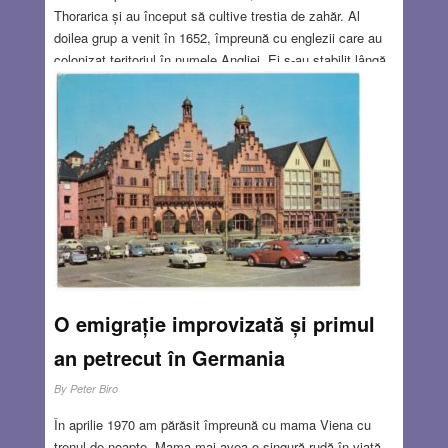
Thorarica și au început să cultive trestia de zahăr. Al
doilea grup a venit în 1652, împreună cu englezii care au
colonizat teritoriul în numele Angliei. Ei s-au stabilit lângă
pârâul Cassipora. Al treilea grup de vreo două sute de
evrei au venit în 1664 din Cayenne (în actuala Guyana
Franceză). Și ei s-au așezat pe pârâul Cassipora.
Drepturile civile și religioase pe care le-au primit de la
administrația britanică au fost menținute și de cea
olandeză.
Read more…
OCT 25, 2018
5 COMMENTS
O emigrație improvizată și primul
an petrecut în Germania
By
Peter Biro
În aprilie 1970 am părăsit împreună cu mama Viena cu
trenul de noapte. Mama mai avea o singură rudă în viață,