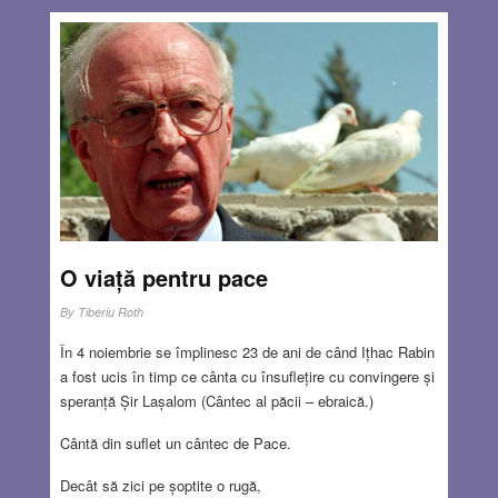
O viață pentru pace
By
Tiberiu Roth
În 4 noiembrie se împlinesc 23 de ani de când Ițhac Rabin
a fost ucis în timp ce cânta cu însuflețire cu convingere și
speranță Șir Lașalom (Cântec al păcii – ebraică.)
Cântă din suflet un cântec de Pace.
Decât să zici pe șoptite o rugă,