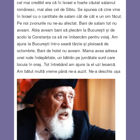
cel mai credibil era că în Israel e foarte căutat salamul
românesc, mai ales cel de Sibiu. Se spunea că cine vine
în Israel cu o cantitate de salam cât de cât e un om făcut.
Pe noi zvonurile nu ne-au afectat. Bani de salam tot nu
aveam. Abia aveam bani să plecăm la București și de
acolo la Constanța ca să ne îmbarcăm pentru voiaj. Am
ajuns la București într-o seară târzie și ploioasă de
octombrie. Bani de hotel nu aveam. Mama avea adresa
unei rude îndepărtate, un bătrân pe jumătate surd care
locuia în oraș. Tot întrebând am ajuns la el uzi leoarcă.
Am bătut multă vreme până ne-a auzit. Ne-a deschis ușa
speriat. Mama i-a explicat cine suntem și că suntem în
drum spre Țara Sfântă. Pe bătrân nu l-a lăsat inima să ne
lase pe stradă. S-a înduplecat și ne-a oferit ospitalitate.
Am lăsat boccelele într-un colt, ne-am culcat pe jos și,
răpuși de oboseală, am dormit până dimineața. A doua zi
ne-am dus la consulatul israelian să ne interesăm de
plecare.
Read more…
OCT 25, 2018
6 COMMENTS