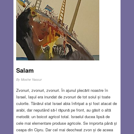
Salam
By
Moshe Yassur
Zvonuri, zvonuri, zvonuri. În ajunul plecării noastre în
Israel, Iașul era inundat de zvonuri de tot soiul și toate
culorile. Tânărul stat Israel abia înfiripat a și fost atacat de
arabi, dar neputând să-l răpună pe front, au găsit o altă
metodă: un boicot agricol total. Israelul ducea lipsă de
cele mai elementare produse agricole. Se improrta până și
ceapa din Cipru. Dar cel mai deocheat zvon și de aceea