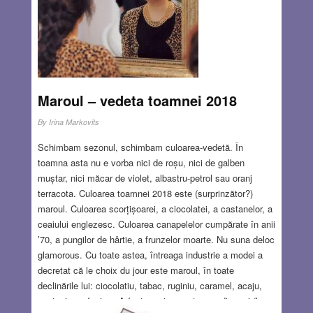
Coran. Toată familia părea să-l asculte, doar cel mic se
foia plictisit. Eram curios cât timp patriarhul va fi în stare
să le mențină atenția fără admonestări sau violență
verbală sau fizică. Cel mic era tot mai nervos. Era clar că
nu avea răbdare să asculte poveștile sau versurile pe care
oricum nu le înțelegea.
Read more…
Maroul – vedeta toamnei 2018
OCT 25, 2018
3 COMMENTS
By
Irina Markovits
Schimbam sezonul, schimbam culoarea-vedetă. În
toamna asta nu e vorba nici de roșu, nici de galben
muștar, nici măcar de violet, albastru-petrol sau oranj
terracota. Culoarea toamnei 2018 este (surprinzător?)
maroul. Culoarea scorțișoarei, a ciocolatei, a castanelor, a
ceaiului englezesc. Culoarea canapelelor cumpărate în anii
’70, a pungilor de hârtie, a frunzelor moarte. Nu suna deloc
glamorous. Cu toate astea, întreaga industrie a modei a
decretat că le choix du jour este maroul, în toate
declinările lui: ciocolatiu, tabac, ruginiu, caramel, acaju,
castaniu, cafeniu… A fost omniprezent pe podiumuri (la