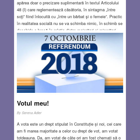
apărea doar o precizare suplimentară în textul Articolului
48 (I) care reglementează căsătoria, în sintagma „între
soţi” fiind înlocuită cu „între un bărbat şi o femeie”. Practic
în realitatea socială nu se va schimba nimic, în schimb se
deschide o breşă în relaţia dintre majoritari şi minoritari.
Odată cu victoria acestui referendum, se deschide calea
pentru ca majoritarii să decidă, prin vot, adoptarea unei
legi antiminoritare, prin simplul fapt că sunt majoritari,
adică mult mai mulţi. De data aceasta calul de bătaie îl
constituie cuplurile de acelaşi sex (aflate într-o minoritate
infimă)
Read more…
OCT 4, 2018
23 COMMENTS
Votul meu!
By
Serena Adler
A vota este un drept stipulat în Constituție și noi, cei care
am fi marea majoritate a celor cu drept de vot, am votat
totdeauna. Da, am votat de câte ori am fost chemați să o