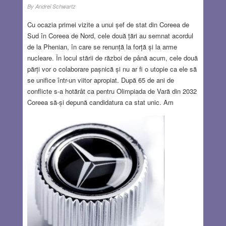
By
Andrei Schwartz
Cu ocazia primei vizite a unui șef de stat din Coreea de
Sud în Coreea de Nord, cele două țări au semnat acordul
de la Phenian, în care se renunță la forță și la arme
nucleare. În locul stării de război de până acum, cele două
părți vor o colaborare pașnică și nu ar fi o utopie ca ele să
se unifice într-un viitor apropiat. După 65 de ani de
conflicte s-a hotărât ca pentru Olimpiada de Vară din 2032
Coreea să-și depună candidatura ca stat unic. Am
senzația de „déjà vu”: 1978, Acordul de pace de la Camp
David dintre Egipt și Israel; 1989, căderea Zidului
Berlinului, care a pus capăt cel puțin pentru o vreme
conflictului dintre cele două mari puteri și cele două pacturi
militare; septembrie 2018, semnarea acordului de pace
dintre Etiopia și Eritreea. Pesimiștii dintre cititori vor da din
mâini dezaprobator și mă vor numi optimist feroce.
Recunosc că nu vor greși.
Read more…
OCT 25, 2018
1 COMMENT