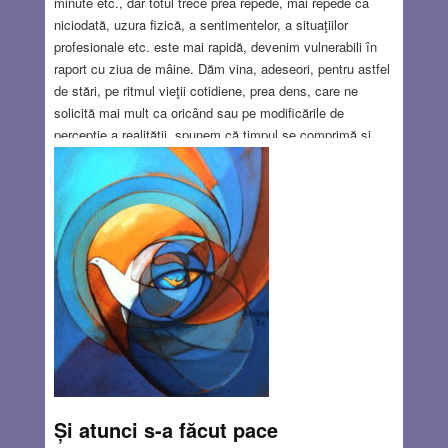
minute etc., dar totul trece prea repede, mai repede ca
niciodată, uzura fizică, a sentimentelor, a situaţiilor
profesionale etc. este mai rapidă, devenim vulnerabili în
raport cu ziua de mâine. Dăm vina, adeseori, pentru astfel
de stări, pe ritmul vieţii cotidiene, prea dens, care ne
solicită mai mult ca oricând sau pe modificările de
percepţie a realităţii, spunem că timpul se comprimă şi
credem că este vorba de un mod de evaluare subiectiv,
într-o epocă în care mijloacele de comunicaţie fac ca
procesul acţiune vs. reacţiune să fie aproape instantaneu.
Cui nu i s-a întâmplat să evoce o întâmplare ca şi cum a
avut loc ieri şi să constate că au trecut săptămâni sau
poate chiar luni de atunci.
Read more…
OCT 25, 2018
5 COMMENTS
Și atunci s-a făcut pace