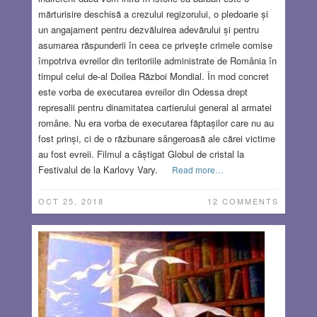
mărturisire deschisă a crezului regizorului, o pledoarie și
un angajament pentru dezvăluirea adevărului și pentru
asumarea răspunderii în ceea ce privește crimele comise
împotriva evreilor din teritoriile administrate de România în
timpul celui de-al Doilea Război Mondial. În mod concret
este vorba de executarea evreilor din Odessa drept
represalii pentru dinamitatea cartierului general al armatei
române. Nu era vorba de executarea făptașilor care nu au
fost prinși, ci de o răzbunare sângeroasă ale cărei victime
au fost evreii. Filmul a câștigat Globul de cristal la
Festivalul de la Karlovy Vary.
Read more…
OCT 25, 2018
12 COMMENTS