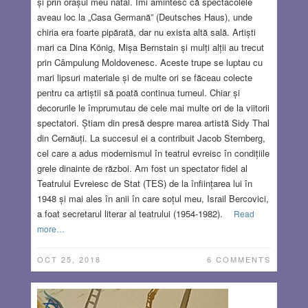
și prin orașul meu natal. Îmi amintesc că spectacolele
aveau loc la „Casa Germană” (Deutsches Haus), unde
chiria era foarte pipărată, dar nu exista altă sală. Artiști
mari ca Dina König, Mișa Bernstain și mulți alții au trecut
prin Câmpulung Moldovenesc. Aceste trupe se luptau cu
mari lipsuri materiale și de multe ori se făceau colecte
pentru ca artiștii să poată continua turneul. Chiar și
decorurile le împrumutau de cele mai multe ori de la viitorii
spectatori. Știam din presă despre marea artistă Sidy Thal
din Cernăuți. La succesul ei a contribuit Jacob Sternberg,
cel care a adus modernismul în teatrul evreisc în condițiile
grele dinainte de război. Am fost un spectator fidel al
Teatrului Evreiesc de Stat (TES) de la înființarea lui în
1948 și mai ales în anii în care soțul meu, Israil Bercovici,
a foat secretarul literar al teatrului (1954-1982).
Read
more…
OCT 25, 2018
6 COMMENTS