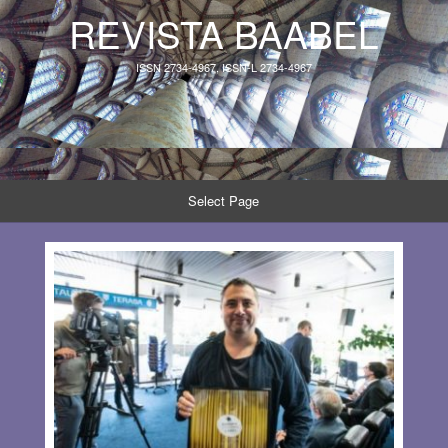
REVISTA BAABEL
ISSN 2734-4967, ISSN-L 2734-4967
Select Page