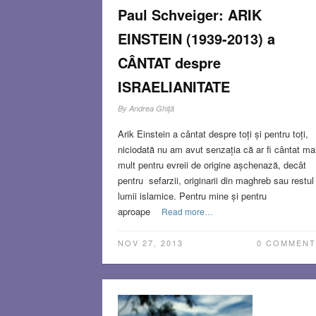
Paul Schveiger: ARIK
EINSTEIN (1939-2013) a
CÂNTAT despre
ISRAELIANITATE
By
Andrea Ghiţă
Arik Einstein a cântat despre toți și pentru toți,
niciodată nu am avut senzația că ar fi cântat ma
mult pentru evreii de origine așchenază, decât
pentru sefarzii, originarii din maghreb sau restul
lumii islamice. Pentru mine și pentru
aproape
Read more…
NOV 27, 2013
0 COMMENT