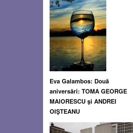
Eva Galambos: Două
aniversări: TOMA GEORGE
MAIORESCU şi ANDREI
OIŞTEANU
By
Andrea Ghiţă
Doi dintre intelectualii creatori din România au