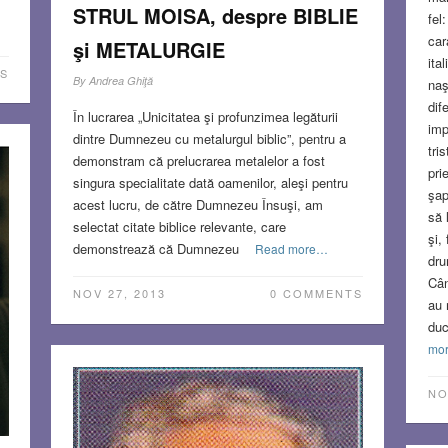
STRUL MOISA, despre BIBLIE
fel
car
şi METALURGIE
ita
S
By
Andrea Ghiţă
naş
dif
În lucrarea „Unicitatea şi profunzimea legăturii
imp
dintre Dumnezeu cu metalurgul biblic”, pentru a
tri
demonstram că prelucrarea metalelor a fost
pri
singura specialitate dată oamenilor, aleşi pentru
şap
acest lucru, de către Dumnezeu Însuşi, am
să 
selectat citate biblice relevante, care
şi,
demonstrează că Dumnezeu
Read more…
dru
Cân
NOV 27, 2013
0 COMMENTS
au 
duc
mo
NO