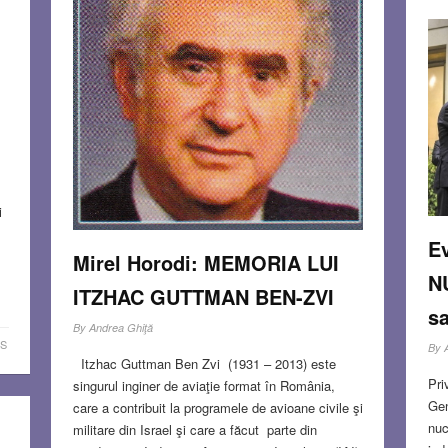
i
E
Mirel Horodi: MEMORIA LUI
N
ITZHAC GUTTMAN BEN-ZVI
s
By
Andrea Ghiţă
S
By
Itzhac Guttman Ben Zvi (1931 – 2013) este
Pri
singurul inginer de aviaţie format în România,
Gen
care a contribuit la programele de avioane civile şi
nuc
militare din Israel şi care a făcut parte din