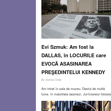
împlinit sau împlinesc ceea ce numim „vârstă
rotundă”: primul 85 de ani, cel de-al doilea -65.
Credem că merită să-i evocăm şi le dedicăm
câteva cuvinte de mulţumire pentru ceea ce au
făcut
Read more…
NOV 26, 2013
0 COMMENT
Evi Szmuk: Am fost la
DALLAS, în LOCURILE care
EVOCĂ ASASINAREA
PREŞEDINTELUI KENNEDY
By
Andrea Ghiţă
Am intrat în sala de muzeu. Destul de multă
lume, în majoritate japonezi. Jur-împrejur fotograf
despre familia Kennedy, aspecte din viața, carie
și desigur înmormântarea defunctului preşedinte
Într-un colț, exact de unde se trăsese cu arma, 