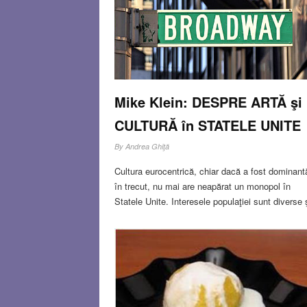
cabină cu pereți
Read more…
NOV 26, 2013
0 COMMENT
Mike Klein: DESPRE ARTĂ şi
CULTURĂ în STATELE UNITE
By
Andrea Ghiţă
Cultura eurocentrică, chiar dacă a fost dominant
în trecut, nu mai are neapărat un monopol în
Statele Unite. Interesele populaţiei sunt diverse 
la fel cultura este diversificată. Dar a spune ca
americanii sunt “inculţi” este o aberaţie. Interese
oamenilor
Read more…
NOV 26, 2013
0 COMMENT