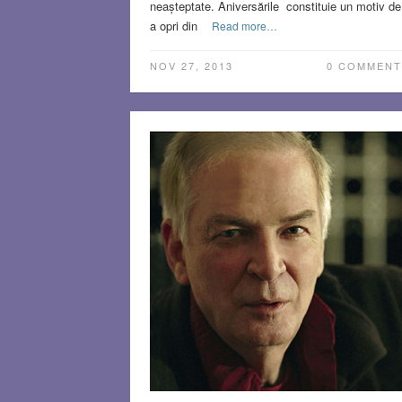
neașteptate. Aniversările constituie un motiv de
a opri din
Read more…
NOV 27, 2013
0 COMMENT