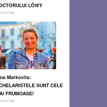
OCTORULUI LŐWY
Andrea Ghiţă
împlinirea vârstei de 88 de ani, doctorul Carol
y – al cărui nume emblematic a definit vocaţia
pediatru pentru mai multe generaţii ale Clujului
i-a lansat noul volum întitulat: „Egy szál
ipán” (Un fir de lalea), ca
Read more…
V 26, 2013
0 COMMENTS
ina Markovits:
CHELARISTELE SUNT CELE
AI FRUMOASE!
Andrea Ghiţă