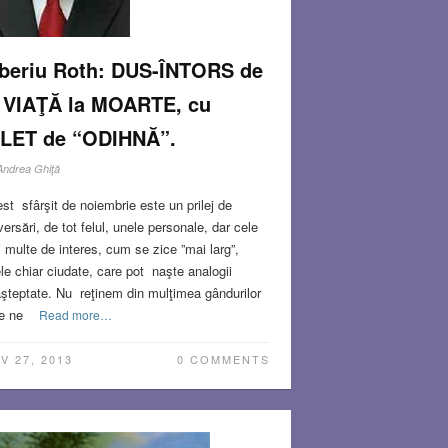
iberiu Roth: DUS-ÎNTORS de
a VIAŢĂ la MOARTE, cu
ILET de “ODIHNĂ”.
Andrea Ghiţă
st sfârşit de noiembrie este un prilej de
versări, de tot felul, unele personale, dar cele
 multe de interes, cum se zice ”mai larg”,
le chiar ciudate, care pot naşte analogii
şteptate. Nu reţinem din mulţimea gândurilor
e ne
Read more…
V 27, 2013
0 COMMENTS