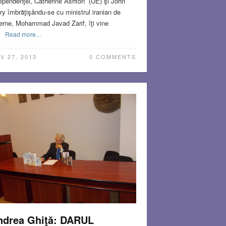
ependenţei, Catherine Ashton (UE) şi John
ry îmbrăţişându-se cu ministrul iranian de
erne, Mohammad Javad Zarif, îţi vine
Read more…
V 27, 2013
0 COMMENTS
ndrea Ghiţă: DARUL