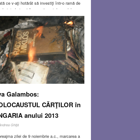
tă ce v-aţi hotărât să investiţi într-o ramă de
elari, trebuie să încercaţi zeci de modele.
ă s-ar ţine cont doar de fizionomie (ovalul
ei), ar fi simplu. Dar mai este vorba de forma şi
gimea nasului, volumul coafurii,
oarea
Read more…
V 26, 2013
0 COMMENTS
va Galambos:
OLOCAUSTUL CĂRŢILOR în
NGARIA anului 2013
Andrea Ghiţă
preajma zilei de 9 noiembrie a.c., marcarea a