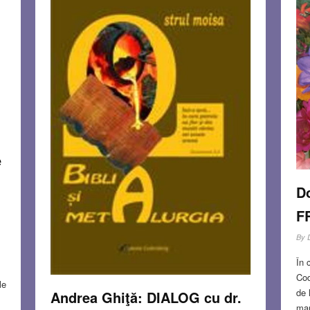
e
D
F
By
În 
Cod
le
de 
Andrea Ghiţă: DIALOG cu dr.
mar