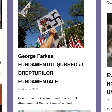
Oda
întors trei. Puţin înaintea marii zile, întreaga
och
familie de la părinţi la bunici, până la verii de
Dac
gradul III, a fost cuprinsă
S
Read more…
fet
lun
NOV 26, 2013
0 COMMENTS
cul
NO
George Farkas:
ă
FUNDAMENTUL ŞUBRED al
DREPTURILOR
şi
E
FUNDAMENTALE
H
le
By
Andrea Ghiţă
U
Concluziile unui recent chestionar al FRA
By
S
(Fundamental Rights Agency) vizând
În 
antisemitismul, ca problemă a existenţei