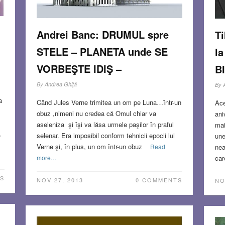
Andrei Banc: DRUMUL spre
T
STELE – PLANETA unde SE
l
VORBEŞTE IDIŞ –
B
By
Andrea Ghiţă
By
a
Când Jules Verne trimitea un om pe Luna…într-un
Ace
obuz ,nimeni nu credea că Omul chiar va
ani
aseleniza şi îşi va lăsa urmele paşilor în praful
mai
,
selenar. Era imposibil conform tehnicii epocii lui
une
Verne şi, în plus, un om într-un obuz
nea
Read
car
more…
S
NOV 27, 2013
0 COMMENTS
NO