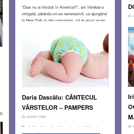
D
“Doar nu ai tricotat în America?!”, am întrebat-o
intrigată, părându-mi-se neverosimil, ca ajungând
By
la New York în plin comunism, să te apuci acolo
La 
să tricotezi! “E o lână de calitate, moale şi
Löw
frumoasă… Oricum aveam nevoie de un jerseu!”
de 
îmi răspunse Mama în modul cel mai firesc
S
– ş
posibil.
Read more…
tul
NOV 26, 2013
2 COMMENTS
NO
Ir
Daria Dascălu: CÂNTECUL
O
VÂRSTELOR – PAMPERS
ii
M
By
Andrea Ghiţă
ra
By
.
S-a întâmplat un fericit eveniment: doi tineri s-au
o
dus într-o zi la maternitate şi după un timp s-au