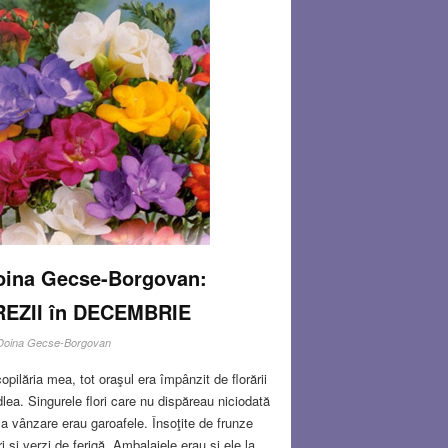
oina Gecse-Borgovan:
REZII în DECEMBRIE
Doina Gecse-Borgovan
copilăria mea, tot oraşul era împânzit de florării
lea. Singurele flori care nu dispăreau niciodată
la vânzare erau garoafele. Însoţite de frunze
i şi verzi de ferigă. Ambalajele erau şi ele la