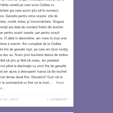
: hârtie cerată pe care scria Codlea cu
actere (pe care acum ştiu să le numesc)
lice. Garoafe pentru orice ocazie: zile de
tere, nuntă, botez şi înmormântare. Singura
erenţă era dată de numărul firelor din buchet:
ar pentru ocazii vesele, par pentru ocazii
ste. O dată în decembrie, am mers la ziua unei
etene a mamei. Am cumpărat de la Codlea
te fire de garoafe roşii, pe care am ţinut morţiş
le duc eu. N-am ţinut buchetul destul de strâns
 fără să ştiu şi fără să vreau, am presărat
mul până la destinaţie cu cinci fire de garoafă.
d am ajuns a descoperit mama că din buchet
mai rămas două flori. Dezastru!! Cum să te
i la onomastică cu flori ca la mort…
Read
re…
V 27, 2013
1 COMMENT