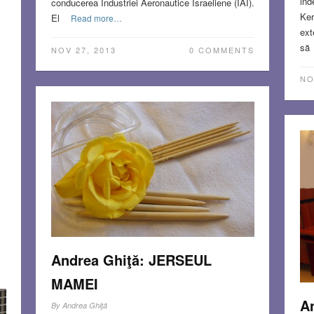
ind
conducerea Industriei Aeronautice Israeliene (IAI).
Ker
El
Read more…
ext
să
NOV 27, 2013
0 COMMENTS
NO
Andrea Ghiţă: JERSEUL
MAMEI
A
By
Andrea Ghiţă