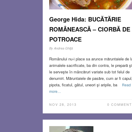
George Hida: BUCĂTĂRIE
ROMÂNEASCĂ – CIORBĂ DE
POTROACE
By
Andrea Ghiţă
Românului nu-i place sa arunce măruntaiele de l
animalele sacrificate, ba din contra, le prepară şi
le serveşte în mâncăruri variate sub tot felul de
denumiri. Măruntaiele de pasăre, cum ar fi capul
pipota, ficatul, gâtul, uneori şi aripile, ba
Read
more…
NOV 28, 2013
0 COMMENT