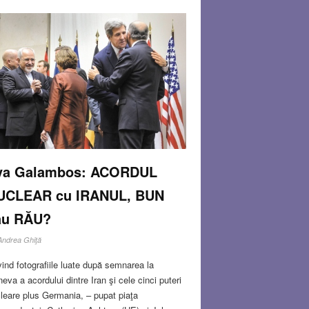
va Galambos: ACORDUL
UCLEAR cu IRANUL, BUN
au RĂU?
Andrea Ghiţă
vind fotografiile luate după semnarea la
eva a acordului dintre Iran şi cele cinci puteri
leare plus Germania, – pupat piaţa