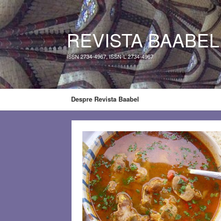
REVISTA BAABEL
ISSN 2734-4967, ISSN-L 2734-4967
Despre Revista Baabel