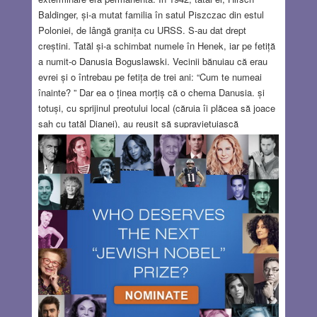
Baldinger, și-a mutat familia în satul Piszczac din estul
Poloniei, de lângă granița cu URSS. S-au dat drept
creștini. Tatăl și-a schimbat numele în Henek, iar pe fetiță
a numit-o Danusia Boguslawski. Vecinii bănuiau că erau
evrei și o întrebau pe fetița de trei ani: “Cum te numeai
înainte? ” Dar ea o ținea morțiș că o chema Danusia. și
totuși, cu sprijinul preotului local (căruia îi plăcea să joace
șah cu tatăl Dianei), au reușit să supraviețuiască
războiului. Diane și-a publicat majoritatea cărților în anii
2000, când trecuse de 60 de ani. Cartea Mosaic descrie
cinci generații ale familiei Baldinger, începând din Cracovia
în 1890. Cartea The Voyage of Their Life: The Story of the
SS Derna and its Passengers descrie drumul lor cu
vaporul spre Australia, în 1948, care a durat trei luni.
Cartea Nocturne, distinsă cu multe premii, povestește
despre revolta ghetoului din Varșovia și rezistența
poloneză. Dar a publicat și multe alte cărți. Cartea The
Collaborator (Colaboratorul) a apărut în 2019. Este un
roman de mare succes, care îmbină date istorice reale
despre cazul Rudolf / Rezső / Israel Kasztner, cu