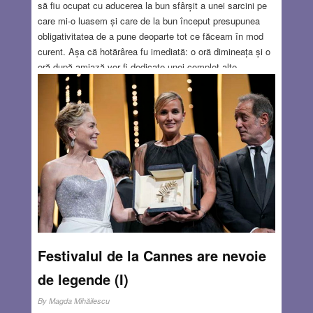
să fiu ocupat cu aducerea la bun sfârșit a unei sarcini pe
care mi-o luasem și care de la bun început presupunea
obligativitatea de a pune deoparte tot ce făceam în mod
curent. Așa că hotărârea fu imediată: o oră dimineața și o
oră după amiază vor fi dedicate unei complet alte
activități, s-o numim intelectuală, dar alta decât cea care
trebuia să-mi ocupe tot timpul liber în următoarele zile și
săptămâni. Bineînțeles prima idee care mi-a răsărit în
minte a fost reîntoarcerea la învățarea limbii
spaniole.
Read more…
JUL 29, 2021
17 COMMENTS
Festivalul de la Cannes are nevoie
de legende (I)
By
Magda Mihăilescu