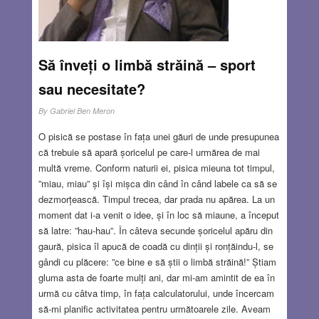
sancționării criminalilor de război naziști și ajutorării
copiilor victimelor Holocaustului. Serge Klarsfeld este un
supraviețuitor al Holocaustului. Născut la București,
familia a reușit să emigreze în Franța înainte de izbucnirea
Să înveți o limbă străină – sport
celui de-al doilea război mondial.
Read more…
sau necesitate?
JUL 29, 2021
7 COMMENTS
By
Gabriel Ben Meron
O pisică se postase în fața unei găuri de unde presupunea
că trebuie să apară șoricelul pe care-l urmărea de mai
multă vreme. Conform naturii ei, pisica mieuna tot timpul,
”miau, miau” și își mișca din când în când labele ca să se
dezmorțească. Timpul trecea, dar prada nu apărea. La un
moment dat i-a venit o idee, și în loc să miaune, a început
să latre: ”hau-hau”. În câteva secunde șoricelul apăru din
gaură, pisica îl apucă de coadă cu dinții și ronțăindu-l, se
gândi cu plăcere: ”ce bine e să știi o limbă străină!” Știam
gluma asta de foarte mulți ani, dar mi-am amintit de ea în
urmă cu câtva timp, în fața calculatorului, unde încercam
să-mi planific activitatea pentru următoarele zile. Aveam