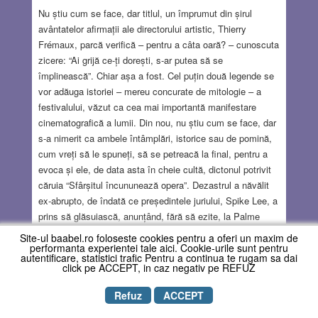
Nu știu cum se face, dar titlul, un împrumut din șirul
avântatelor afirmații ale directorului artistic, Thierry
Frémaux, parcă verifică – pentru a câta oară? – cunoscuta
zicere: “Ai grijă ce-ți dorești, s-ar putea să se
împlinească”. Chiar așa a fost. Cel puțin două legende se
vor adăuga istoriei – mereu concurate de mitologie – a
festivalului, văzut ca cea mai importantă manifestare
cinematografică a lumii. Din nou, nu știu cum se face, dar
s-a nimerit ca ambele întâmplări, istorice sau de pomină,
cum vreți să le spuneți, să se petreacă la final, pentru a
evoca și ele, de data asta în cheie cultă, dictonul potrivit
căruia “Sfârșitul încununează opera”. Dezastrul a năvălit
ex-abrupto, de îndată ce președintele juriului, Spike Lee, a
prins să glăsuiască, anunțând, fără să ezite, la Palme
d’or… de la bun început. Până să izbutească biata gazdă,
Site-ul baabel.ro foloseste cookies pentru a oferi un maxim de
maestra de ceremonii, Doria Tillier – pentru prima oară în
performanta experientei tale aici. Cookie-urile sunt pentru
autentificare, statistici trafic Pentru a continua te rugam sa dai
acest difcil rol – să-l întrerupă, lumea bună, invitată la
click pe ACCEPT, in caz negativ pe REFUZ
ceremonia de închidere din sala Lumière, și lumea
jurnaliștilor care urmăreau din altă sală transmiterea
Refuz
ACCEPT
spectacolului, au prins cine este marele câștigător. Primii,