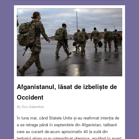
Afganistanul, lăsat de izbeliște de
Occident
By
Eva Galambos
În luna mai, când Statele Unite și-au reafirmat intenția de
a se retrage până în septembrie din Afganistan, talibanii
care au cucerit de-acum aproximativ 40 la sută din
teritoriul afgan și-au intensificat ofensiva, anulând în acest