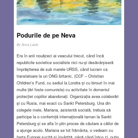
more…
JUL 29, 2021
3 COMMENTS
Podurile de pe Neva
By
Anca Laslo
Era în anii nouăzeci ai veacului trecut, când încă
republicile sovietice socialiste nici nu-și desăvârșiseră
împrăștierea de sub marele URSS, când lucram ca
translatoare la un ONG britanic, (CCF – Christian
Children’s Fund, cu sediul la Londra și cu birouri în mai
multe țări foste comuniste) cu activitate în domeniul
protecției copiilor abandonați. Organizația avea colaborări
și cu Rusia, mai exact cu Sankt Petersburg. Una din
colegele mele, Mariana, asistentă socială, trebuia să
participe la o conferință internațională taman la Sankt
Petersburg și se afla în plin proces de căutare a căilor de
a ajunge acolo. Mariana se tot frământa, o vedeam cu
harta Europei sucită și învârtită, până când într-o zi, puțin