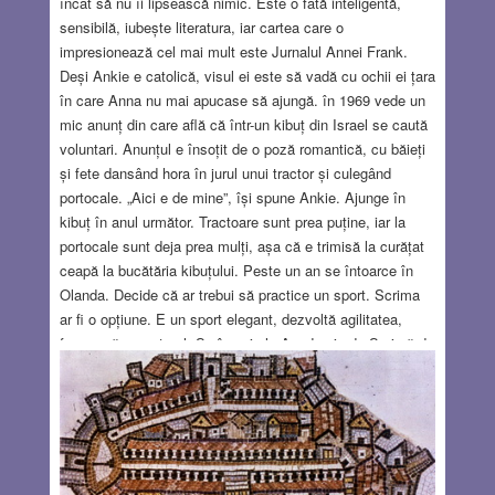
încât să nu îi lipsească nimic. Este o fată inteligentă,
sensibilă, iubește literatura, iar cartea care o
impresionează cel mai mult este Jurnalul Annei Frank.
Deși Ankie e catolică, visul ei este să vadă cu ochii ei țara
în care Anna nu mai apucase să ajungă. în 1969 vede un
mic anunț din care află că într-un kibuț din Israel se caută
voluntari. Anunțul e însoțit de o poză romantică, cu băieți
și fete dansând hora în jurul unui tractor și culegând
portocale. „Aici e de mine”, își spune Ankie. Ajunge în
kibuț în anul următor. Tractoare sunt prea puține, iar la
portocale sunt deja prea mulți, așa că e trimisă la curățat
ceapă la bucătăria kibuțului. Peste un an se întoarce în
Olanda. Decide că ar trebui să practice un sport. Scrima
ar fi o opțiune. E un sport elegant, dezvoltă agilitatea,
formează caracterul. Se înscrie la Academia de Scrimă de
la Haga. Antrenor îi e un băiat cu ochelari, care vorbește
olandeza cu accent străin. „Probabil un balcanic”,
gândește ea. Antrenamentele sunt grele, tânărul antrenor,
deși politicos, o cam chinuie. La unul din antrenamente,
Ankie are o răbufnire: Maspik (destul!), spune ea în
ebraică!
Read more…