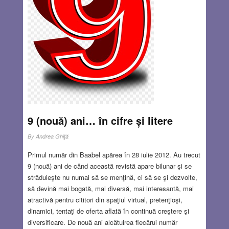
9 (nouă) ani… în cifre și litere
By
Andrea Ghiţă
Primul număr din Baabel apărea în 28 iulie 2012. Au trecut
9 (nouă) ani de când această revistă apare bilunar şi se
străduieşte nu numai să se menţină, ci să se şi dezvolte,
să devină mai bogată, mai diversă, mai interesantă, mai
atractivă pentru cititori din spaţiul virtual, pretenţioşi,
dinamici, tentaţi de oferta aflată în continuă creştere şi
diversificare. De nouă ani alcătuirea fiecărui număr