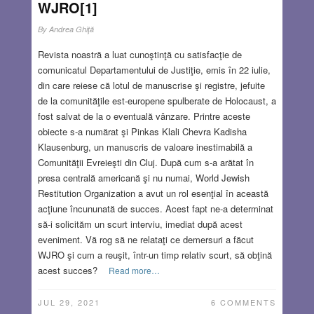
WJRO[1]
By
Andrea Ghiţă
Revista noastră a luat cunoştinţă cu satisfacţie de
comunicatul Departamentului de Justiţie, emis în 22 iulie,
din care reiese că lotul de manuscrise şi registre, jefuite
de la comunităţile est-europene spulberate de Holocaust, a
fost salvat de la o eventuală vânzare. Printre aceste
obiecte s-a numărat şi Pinkas Klali Chevra Kadisha
Klausenburg, un manuscris de valoare inestimabilă a
Comunităţii Evreieşti din Cluj. După cum s-a arătat în
presa centrală americană şi nu numai, World Jewish
Restitution Organization a avut un rol esenţial în această
acţiune încununată de succes. Acest fapt ne-a determinat
să-i solicităm un scurt interviu, imediat după acest
eveniment. Vă rog să ne relataţi ce demersuri a făcut
WJRO şi cum a reuşit, într-un timp relativ scurt, să obţină
acest succes?
Read more…
JUL 29, 2021
6 COMMENTS