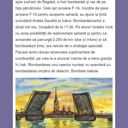
spre sud-est de Bagdad, a fost bombardat și ras de pe
fața pământului. Cele opt avioane F-16, însoțite de șase
avioane F-15 pentru acoperire aeriană, au ajuns la țintă
survolând Arabia Saudită și Irakul. Bombardamentul a
durat trei ore, începând de la 17.30. Pe atunci Israelul încă
nu avea posibilități de realimentare aeriană și pentru ca
avioanele să parcurgă 2.200 de km (dus și întors) și să
bombardeze ținta, era nevoie de o strategie specială.
Fiecare avion ducea rezervoare suplimentare de
combustibil, pe care le-a aruncat înainte de a trece granița
în Irak. Bombardarea unui reactor nuclear nu seamănă cu
bombardarea oricărui alt obiectiv. Bombele trebuie
aruncate de la o înălțime foarte mică, iar avionul trebuie să
atace în picaj, într-un unghi de 35 de grade. Numai așa
bombele pot penetra cupola de beton. Fiecare avion a
lansat o bombă de o tonă și peste cinci secunde încă una.
Acțiunea s-a derulat exact după plan: din cele 16 bombe,
numai două au ratat. După trei ore reactorul încetase să
existe. Victimele s-au limitat la zece soldați și un consilier
francez. Nu s-a produs nicio contaminare radioactivă,
pentru că reactorul încă nu intrase în funcțiune.
Read