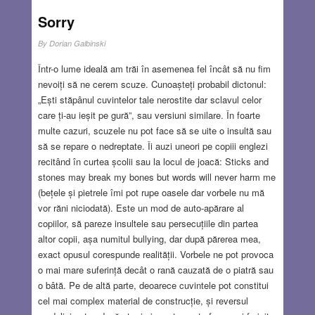
Sorry
By
Dorian Galbinski
Într-o lume ideală am trăi în asemenea fel încât să nu fim
nevoiți să ne cerem scuze. Cunoașteți probabil dictonul:
„Ești stăpânul cuvintelor tale nerostite dar sclavul celor
care ți-au ieșit pe gură”, sau versiuni similare. În foarte
multe cazuri, scuzele nu pot face să se uite o insultă sau
să se repare o nedreptate. Îi auzi uneori pe copiii englezi
recitând în curtea școlii sau la locul de joacă: Sticks and
stones may break my bones but words will never harm me
(bețele și pietrele îmi pot rupe oasele dar vorbele nu mă
vor răni niciodată). Este un mod de auto-apărare al
copiilor, să pareze insultele sau persecuțiile din partea
altor copii, așa numitul bullying, dar după părerea mea,
exact opusul corespunde realității. Vorbele ne pot provoca
o mai mare suferință decât o rană cauzată de o piatră sau
o bâtă. Pe de altă parte, deoarece cuvintele pot constitui
cel mai complex material de construcție, și reversul