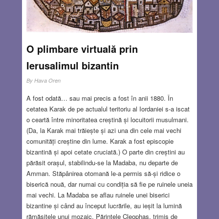
JUL 29, 2021
7 COMMENTS
O plimbare virtuală prin
Ierusalimul bizantin
By
Hava Oren
A fost odată… sau mai precis a fost în anii 1880. În
cetatea Karak de pe actualul teritoriu al Iordaniei s-a iscat
o ceartă între minoritatea creștină și locuitorii musulmani.
(Da, la Karak mai trăiește și azi una din cele mai vechi
comunități creștine din lume. Karak a fost episcopie
bizantină și apoi cetate cruciată.) O parte din creștini au
părăsit orașul, stabilindu-se la Madaba, nu departe de
Amman. Stăpânirea otomană le-a permis să-și ridice o
biserică nouă, dar numai cu condiția să fie pe ruinele uneia
mai vechi. La Madaba se aflau ruinele unei biserici
bizantine și când au început lucrările, au ieșit la lumină
rămășițele unui mozaic. Părintele Cleophas, trimis de