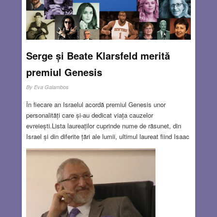
elemente imaginare.
Read more…
JUL 29, 2021
20 COMMENTS
Serge și Beate Klarsfeld merită
premiul Genesis
By
Eva Galambos
În fiecare an Israelul acordă premiul Genesis unor
personalități care și-au dedicat viața cauzelor
evreiești.Lista laureaților cuprinde nume de răsunet, din
Israel și din diferite țări ale lumii, ultimul laureat fiind Isaac
Herzog, actualul președinte al Statului Israel. El a primit
distincția în calitatea lui de președinte al Agenției
Evreiești. Propunerile pentru acest premiu pot fi făcute
indiferent de țară, de instituții, comunități evreiești sau
persoane particulare. Printre cei care credem că ar merita
acest premiu ar putea figura și soții Serge și Beate
Klarsfeld care și-au dedicat întreaga viață descoperirii și