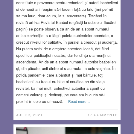
constituie o provocare pentru redactorii şi autorii baabelieni
și de nouă ani reuşim să-i facem faţă cu brio (îmi permit
să mă laud, doar acum, la zi aniversară). Trecând în
revistă arhiva Revistei Baabel (o găsiţi la subsolul fiecărei
pagini) se poate observa că an de an a sporit numărul
articolelor/ediţie, s-a lărgit paleta subiectelor abordate, a
crescut nivelul lor calitativ. În paralel a crescut şi audienţa.
Nu putem vorbi de o creştere spectaculoasă, dat fiind
specificul publicaţiei noastre, dar tendinţa s-a menţinut
ascendentă. An de an a sporit numărul autorilor baabelieni
şi, din păcate, unii dintre ei s-au mutat la cele veşnice. În
pofida pandemiei care a bântuit și mai bântuie, toţi
baabelienii au trecut cu bine al nouălea an din viaţa
revistei, ba mai mult, colectivul autorilor a sporit cu
oameni valoroşi şi dedicaţi, pe care am bucuria să-i
prezint în cele ce urmează.
Read more…
JUL 29, 2021
17 COMMENTS