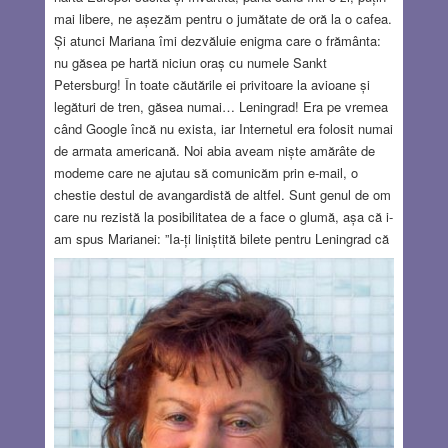
mai libere, ne așezăm pentru o jumătate de oră la o cafea.
Și atunci Mariana îmi dezvăluie enigma care o frământa:
nu găsea pe hartă niciun oraș cu numele Sankt
Petersburg! În toate căutările ei privitoare la avioane și
legături de tren, găsea numai… Leningrad! Era pe vremea
când Google încă nu exista, iar Internetul era folosit numai
de armata americană. Noi abia aveam niște amărâte de
modeme care ne ajutau să comunicăm prin e-mail, o
chestie destul de avangardistă de altfel. Sunt genul de om
care nu rezistă la posibilitatea de a face o glumă, așa că i-
am spus Marianei: ”Ia-ți liniștită bilete pentru Leningrad că
ajungi la Sankt Petersburg!”Douăzeci de ani mai târziu
ajung și eu la Leningrad, într-o lună iulie cu nopți
luminoase până spre trei dimineața. Aș vrea să vă pot
face să simțiți senzația nopților albe, când crezi că
amurgul nu vrea să te părăsească, dar simt că anumite
trăiri nu pot fi împărtășite cu adevărat, ci trebuie verificate
la fața locului. E uluitor cum te învăluie calmul nopții
albe.
Read more…