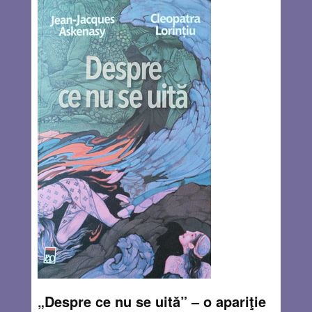
nou născut și întreaga familie. Mă obseda problema ce să
fac ca să-mi cunosc nepotul – pe cât posibil înainte ca el
să ajungă la școală. În pofida tuturor obstacolelor
birocratice, căutam un mijloc de a intra în Israel cât mai
curând posibil.
Read more…
JUL 29, 2021
12 COMMENTS
„Despre ce nu se uită” – o apariţie