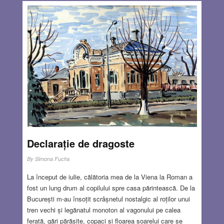
Declarație de dragoste
By
Simona Fuchs
La început de iulie, călătoria mea de la Viena la Roman a
fost un lung drum al copilului spre casa părintească. De la
București m-au însoțit scrâșnetul nostalgic al roților unui
tren vechi și legănatul monoton al vagonului pe calea
ferată, gări părăsite, copaci și floarea soarelui care se