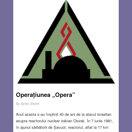
sportul și excursiile, nepoții, diminețile în care se va trezi
cu razele soarelui în ochi, toate acestea îi făceau plăcere,
dar numai la sfârșitul unei zile de muncă obositoare, în
vacanțe și la sfârșiturile de săptămână. O dată pensionat,
nu mai ești util societății, se gândea Mihai. La serbarea
organizată în cinstea pensionării, a auzit numai cuvinte
frumoase din partea colegilor. Parcă ar asista la propria
înmormântare, i-a venit în minte, auzindu-l pe directorul
adjunct cu care nu avuse cele mai bune relații și care îl
lăuda cu zel. La sfârșitul ceremoniei a primit un
geamantan mare, bej, împreună cu urările de bine și de
călătorie plăcută..
Read more…
JUL 29, 2021
4 COMMENTS
Operațiunea „Opera”
By
Asher Shafrir
Anul acesta s-au împlinit 40 de ani de la atacul israelian
asupra reactorului nuclear irakian Osirak. În 7 iunie 1981,
în ajunul sărbătorii de Șavuot, reactorul, aflat la 17 km