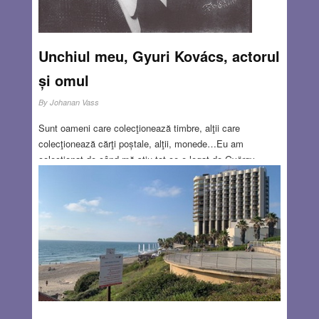
Unchiul meu, Gyuri Kovács, actorul
și omul
By
Johanan Vass
Sunt oameni care colecţionează timbre, alţii care
colecţionează cărţi poștale, alţii, monede…Eu am
colecţionat de când mă știu tot ce e legat de György
Kovács. De ce? Pentru că această personalitate m-a
fascinat dintotdeauna: prin fizicul lui, prin umorul lui
sarcastic, prin vocea lui inimitabilă, prin interpretarea
rolurilor sale în “stil Kovács” care era totuși deosebit de la
rol la rol. Nu a fost spectacol cu Kovács Gyuri, pe care să
nu-l fi văzut; uneori mergeam la același spectacol de
câteva ori. Nu a fost film pe care să nu-l fi văzut, iar când
acum aproape 40 de ani am emigrat de la Cluj la Ierusalim
și a trebuit să aleg între lucrurile pe care să le iau cu mine
, am ales arhiva Kovács Gyӧrgy și am lăsat alte lucruri