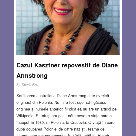
JUL 29, 2021
16 COMMENTS
Cazul Kasztner repovestit de Diane
Armstrong
By
Tiberiu Ezri
Scriitoarea australiană Diane Armstrong este evreică
originară din Polonia. Nu mi-a fost ușor să-i găsesc
originea și numele anterior, fiindcă ea nu are un articol pe
Wikipedia. Și totuși am găsit câte ceva, o viață care a
început în 1939, în Polonia, la Cracovia. O viață în care
după ocuparea Poloniei de către naziști, teama de
exterminare era permanentă. În 1942, tatăl ei, Hirsch