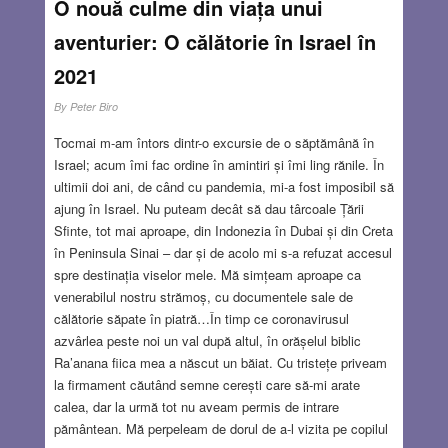
O nouă culme din viața unui
dragi, în urmă. Gyuri bácsi sau Gyuri, s-a născut la Cluj,
aventurier: O călătorie în Israel în
în Zodia Peștilor, în februarie 1910 – o zodie de iubitori de
artă și oameni foarte sensibili. Tatăl lui, Dezső, a fost
2021
fratele bunicii mele – Hermina.
Read more…
By
Peter Biro
JUL 29, 2021
10 COMMENTS
Tocmai m-am întors dintr-o excursie de o săptămână în
Israel; acum îmi fac ordine în amintiri și îmi ling rănile. În
ultimii doi ani, de când cu pandemia, mi-a fost imposibil să
ajung în Israel. Nu puteam decât să dau târcoale Țării
Sfinte, tot mai aproape, din Indonezia în Dubai și din Creta
în Peninsula Sinai – dar și de acolo mi s-a refuzat accesul
spre destinația viselor mele. Mă simțeam aproape ca
venerabilul nostru strămoș, cu documentele sale de
călătorie săpate în piatră…În timp ce coronavirusul
azvârlea peste noi un val după altul, în orășelul biblic
Ra’anana fiica mea a născut un băiat. Cu tristețe priveam
la firmament căutând semne cerești care să-mi arate
calea, dar la urmă tot nu aveam permis de intrare
pământean. Mă perpeleam de dorul de a-l vizita pe copilul