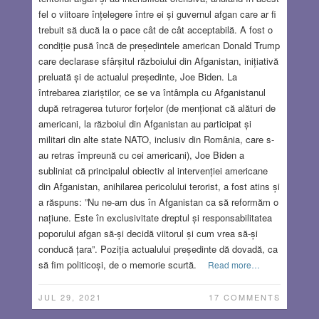
fel o viitoare înțelegere între ei și guvernul afgan care ar fi
trebuit să ducă la o pace cât de cât acceptabilă. A fost o
condiție pusă încă de președintele american Donald Trump
care declarase sfârșitul războiului din Afganistan, inițiativă
preluată și de actualul președinte, Joe Biden. La
întrebarea ziariștilor, ce se va întâmpla cu Afganistanul
după retragerea tuturor forțelor (de menționat că alături de
americani, la războiul din Afganistan au participat și
militari din alte state NATO, inclusiv din România, care s-
au retras împreună cu cei americani), Joe Biden a
subliniat că principalul obiectiv al intervenției americane
din Afganistan, anihilarea pericolului terorist, a fost atins și
a răspuns: ”Nu ne-am dus în Afganistan ca să reformăm o
națiune. Este în exclusivitate dreptul și responsabilitatea
poporului afgan să-și decidă viitorul și cum vrea să-și
conducă țara”. Poziția actualului președinte dă dovadă, ca
să fim politicoși, de o memorie scurtă.
Read more…
JUL 29, 2021
17 COMMENTS