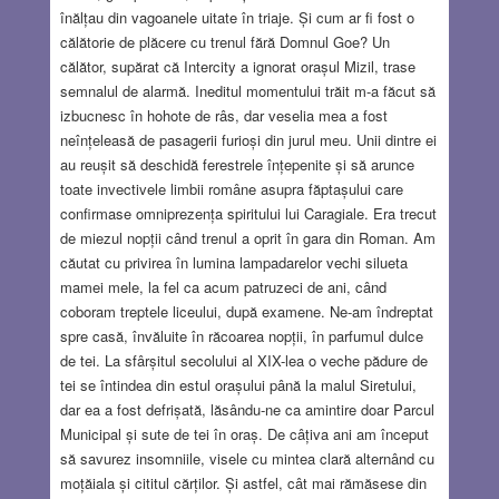
înălțau din vagoanele uitate în triaje. Și cum ar fi fost o
călătorie de plăcere cu trenul fără Domnul Goe? Un
călător, supărat că Intercity a ignorat orașul Mizil, trase
semnalul de alarmă. Ineditul momentului trăit m-a făcut să
izbucnesc în hohote de râs, dar veselia mea a fost
neînțeleasă de pasagerii furioși din jurul meu. Unii dintre ei
au reușit să deschidă ferestrele înțepenite și să arunce
toate invectivele limbii române asupra făptașului care
confirmase omniprezența spiritului lui Caragiale. Era trecut
de miezul nopții când trenul a oprit în gara din Roman. Am
căutat cu privirea în lumina lampadarelor vechi silueta
mamei mele, la fel ca acum patruzeci de ani, când
coboram treptele liceului, după examene. Ne-am îndreptat
spre casă, învăluite în răcoarea nopții, în parfumul dulce
de tei. La sfârșitul secolului al XIX-lea o veche pădure de
tei se întindea din estul orașului până la malul Siretului,
dar ea a fost defrișată, lăsându-ne ca amintire doar Parcul
Municipal și sute de tei în oraș. De câțiva ani am început
să savurez insomniile, visele cu mintea clară alternând cu
moțăiala și cititul cărților. Și astfel, cât mai rămăsese din