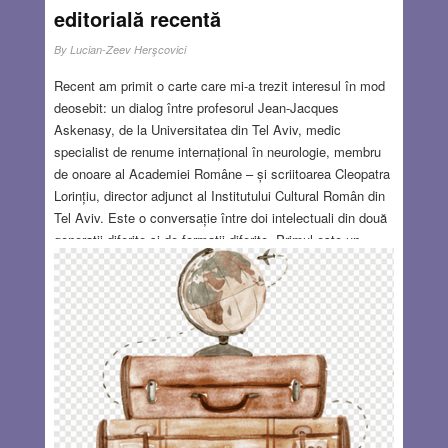
editorială recentă
By
Lucian-Zeev Herşcovici
Recent am primit o carte care mi-a trezit interesul în mod
deosebit: un dialog între profesorul Jean-Jacques
Askenasy, de la Universitatea din Tel Aviv, medic
specialist de renume internațional în neurologie, membru
de onoare al Academiei Române – și scriitoarea Cleopatra
Lorințiu, director adjunct al Institutului Cultural Român din
Tel Aviv. Este o conversație între doi intelectuali din două
generații diferite și de formații diferite. Primul este un
profesor israelian originar din România, născut în anul
1929, care a trecut prin perioada Holocaustului ca elev și
prin perioada dictaturii comuniste ca student și tânăr
medic neurolog, om care a luptat mulți ani pentru a primi
aprobarea de plecare și a ajuns în Israel la intervenția
fostului premier Golda Meir în 1972, după 12 de ani de
așteptare. Vizavi de el se află o intelectuală română
născută în anul 1957, care a crescut în condițiile regimului
de dictatură comunistă și nu a cunoscut regimul de