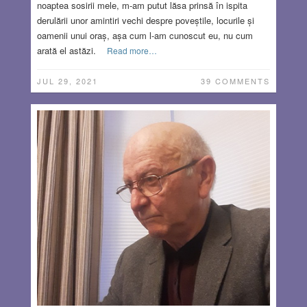
noaptea sosirii mele, m-am putut lăsa prinsă în ispita
derulării unor amintiri vechi despre poveștile, locurile și
oamenii unui oraș, așa cum l-am cunoscut eu, nu cum
arată el astăzi.
Read more…
JUL 29, 2021
39 COMMENTS