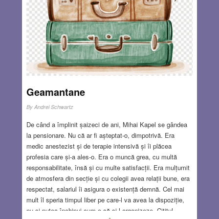
dictatură legionară și antonesciană în mod direct, cu
numai din lecturi, iar după revoluția din decembrie 1989 a
funcționat în diplomația culturală românească și a fost
căsătorită cu un intelectual evreu din Franța.
Read
more…
JUL 29, 2021
4 COMMENTS
Geamantane
By
Andrei Schwartz
De când a împlinit șaizeci de ani, Mihai Kapel se gândea
la pensionare. Nu că ar fi așteptat-o, dimpotrivă. Era
medic anestezist și de terapie intensivă și îi plăcea
profesia care și-a ales-o. Era o muncă grea, cu multă
responsabilitate, însă și cu multe satisfacții. Era mulțumit
de atmosfera din secție și cu colegii avea relații bune, era
respectat, salariul îi asigura o existență demnă. Cel mai
mult îl speria timpul liber pe care-l va avea la dispoziție,
nu-și putea închipui cum o să și-l organizeze. Cititul,