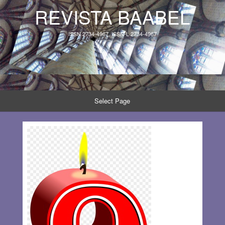
REVISTA BAABEL
ISSN 2734-4967, ISSN-L 2734-4967
Select Page