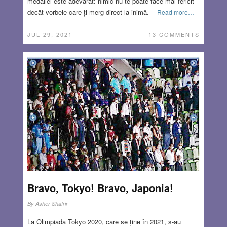
medaliei este adevărat: nimic nu te poate face mai fericit
decât vorbele care-ți merg direct la inimă.
Read more…
JUL 29, 2021
13 COMMENTS
Bravo, Tokyo! Bravo, Japonia!
By
Asher Shafrir
La Olimpiada Tokyo 2020, care se ține în 2021, s-au