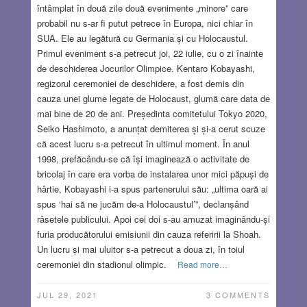
întâmplat în două zile două evenimente „minore” care
probabil nu s-ar fi putut petrece în Europa, nici chiar în
SUA. Ele au legătură cu Germania și cu Holocaustul.
Primul eveniment s-a petrecut joi, 22 iulie, cu o zi înainte
de deschiderea Jocurilor Olimpice. Kentaro Kobayashi,
regizorul ceremoniei de deschidere, a fost demis din
cauza unei glume legate de Holocaust, glumă care data de
mai bine de 20 de ani. Președinta comitetului Tokyo 2020,
Seiko Hashimoto, a anunțat demiterea și și-a cerut scuze
că acest lucru s-a petrecut în ultimul moment. În anul
1998, prefăcându-se că își imaginează o activitate de
bricolaj în care era vorba de instalarea unor mici păpuși de
hârtie, Kobayashi i-a spus partenerului său: „ultima oară ai
spus ‘hai să ne jucăm de-a Holocaustul’”, declanșând
râsetele publicului. Apoi cei doi s-au amuzat imaginându-și
furia producătorului emisiunii din cauza referirii la Shoah.
Un lucru și mai uluitor s-a petrecut a doua zi, în toiul
ceremoniei din stadionul olimpic.
Read more…
JUL 29, 2021
3 COMMENTS