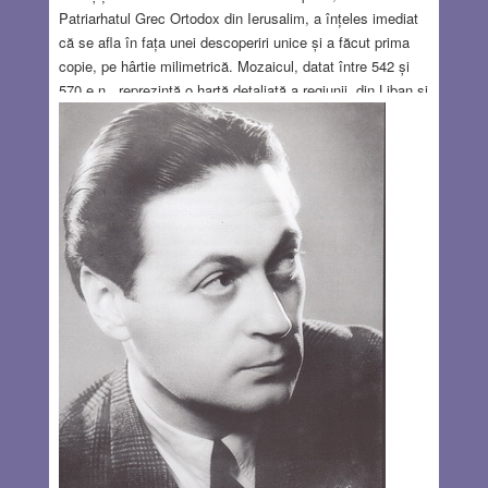
Patriarhatul Grec Ortodox din Ierusalim, a înțeles imediat
că se afla în fața unei descoperiri unice și a făcut prima
copie, pe hârtie milimetrică. Mozaicul, datat între 542 și
570 e.n., reprezintă o hartă detaliată a regiunii, din Liban și
până la delta Nilului. La origine măsura cca. 21 X 7 m, dar
s-au păstrat numai fragmente.Așa cum se cuvine, în
centru se află harta cetății Ierusalimului (cca. 50 X 80 cm).
Cel puțin din ce se știe până acum, aceasta este cea mai
veche reprezentare grafică a Ierusalimului.
Read more…
JUL 29, 2021
11 COMMENTS