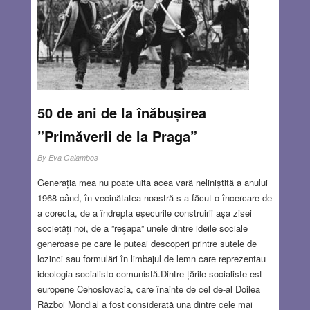
50 de ani de la înăbușirea
”Primăverii de la Praga”
By
Eva Galambos
Generația mea nu poate uita acea vară neliniștită a anului
1968 când, în vecinătatea noastră s-a făcut o încercare de
a corecta, de a îndrepta eșecurile construirii așa zisei
societăți noi, de a ”reșapa” unele dintre ideile sociale
generoase pe care le puteai descoperi printre sutele de
lozinci sau formulări în limbajul de lemn care reprezentau
ideologia socialisto-comunistă.Dintre țările socialiste est-
europene Cehoslovacia, care înainte de cel de-al Doilea
Război Mondial a fost considerată una dintre cele mai