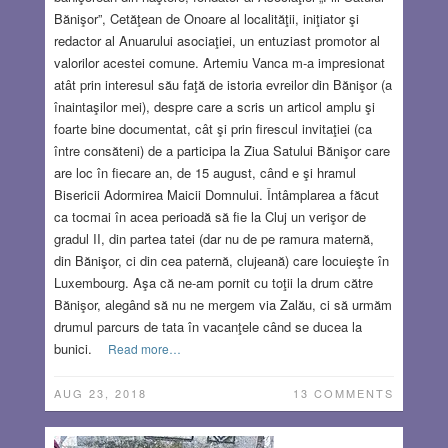
Bănişor”, Cetăţean de Onoare al localităţii, iniţiator şi
redactor al Anuarului asociaţiei, un entuziast promotor al
valorilor acestei comune. Artemiu Vanca m-a impresionat
atât prin interesul său faţă de istoria evreilor din Bănişor (a
înaintaşilor mei), despre care a scris un articol amplu şi
foarte bine documentat, cât şi prin firescul invitaţiei (ca
între consăteni) de a participa la Ziua Satului Bănişor care
are loc în fiecare an, de 15 august, când e şi hramul
Bisericii Adormirea Maicii Domnului. Întâmplarea a făcut
ca tocmai în acea perioadă să fie la Cluj un verişor de
gradul II, din partea tatei (dar nu de pe ramura maternă,
din Bănişor, ci din cea paternă, clujeană) care locuieşte în
Luxembourg. Aşa că ne-am pornit cu toţii la drum către
Bănişor, alegând să nu ne mergem via Zalău, ci să urmăm
drumul parcurs de tata în vacanţele când se ducea la
bunici.
Read more…
AUG 23, 2018
13 COMMENTS