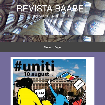
REVISTA BAABEL
ISSN 2734-4967, ISSN-L 2734-4967
Select Page