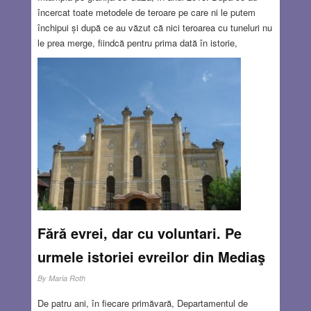
încercat toate metodele de teroare pe care ni le putem
închipui și după ce au văzut că nici teroarea cu tuneluri nu
le prea merge, fiindcă pentru prima dată în istorie,
israelienii au construit un mecanism (încă secret) care
descoperă tuneluri, s-au gândit să încerce prin aer. Fiind
inventivi, au ajuns la cea mai surprinzătoare armă: zmeul.
Acest joc de copii, care pare atât de inocent, se poate
transforma într-o armă de distrugere de proprietate și chiar
o armă care să omoare.
Read more…
AUG 23, 2018
2 COMMENTS
Fără evrei, dar cu voluntari. Pe
urmele istoriei evreilor din Mediaş
By
Maria Roth
De patru ani, în fiecare primăvară, Departamentul de