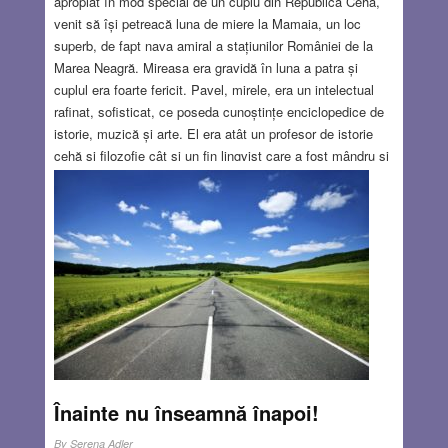
apropiat în mod special de un cuplu din Republica Cehă,
venit să își petreacă luna de miere la Mamaia, un loc
superb, de fapt nava amiral a stațiunilor României de la
Marea Neagră. Mireasa era gravidă în luna a patra și
cuplul era foarte fericit. Pavel, mirele, era un intelectual
rafinat, sofisticat, ce poseda cunoștințe enciclopedice de
istorie, muzică și arte. El era atât un profesor de istorie
cehă și filozofie cât și un fin lingvist care a fost mândru și
bucuros să cizeleze și să îmbogățească ceha mea în
timpul conversațiilor noastre. Am petrecut multe seri
plăcute, cu destul vin ca să ne relaxăm, dar să rămânem
totuși coerenți. S-a creat o prietenie solidă, bazată pe
aceste interese comune, și după terminarea vacanței lor
am rămas în contact timp de zece ani, corespondând
des.
Read more…
AUG 23, 2018
10 COMMENTS
Înainte nu înseamnă înapoi!
By
Serena Adler