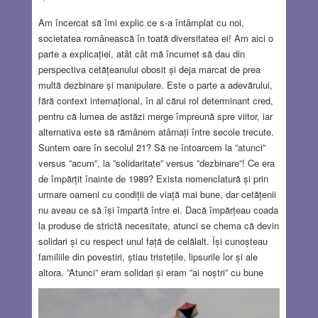
Am încercat să îmi explic ce s-a întâmplat cu noi,
societatea românească în toată diversitatea ei! Am aici o
parte a explicației, atât cât mă încumet să dau din
perspectiva cetățeanului obosit și deja marcat de prea
multă dezbinare și manipulare. Este o parte a adevărului,
fără context internațional, în al cărui rol determinant cred,
pentru că lumea de astăzi merge împreună spre viitor, iar
alternativa este să rămânem atârnați între secole trecute.
Suntem oare în secolul 21? Să ne întoarcem la ”atunci”
versus ”acum”, la ”solidaritate” versus ”dezbinare”! Ce era
de împărțit înainte de 1989? Exista nomenclatură și prin
urmare oameni cu condiții de viață mai bune, dar cetățenii
nu aveau ce să își împartă între ei. Dacă împărțeau coada
la produse de strictă necesitate, atunci se chema că devin
solidari și cu respect unul față de celălalt. Își cunoșteau
familiile din povestiri, știau tristețile, lipsurile lor și ale
altora. ”Atunci” eram solidari și eram ”ai noștri” cu bune
sau mai puțin bune! ”Acum” însă, polarizarea societății a
ajuns la dezbinare, pentru ca tocmai să intre în conflict, pe