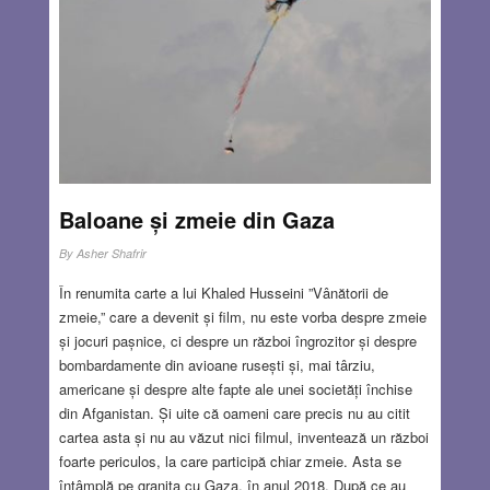
care în niciun caz nu l-aș numi conflict de idei sau de
doctrine! Cu alte cuvinte, ”ai noștri” de atunci devine ”ai
noștri” și ”ai lor” aflați în dispută, al cărei fel nu îl voi
comenta aici.
Read more…
AUG 23, 2018
8 COMMENTS
Baloane și zmeie din Gaza
By
Asher Shafrir
În renumita carte a lui Khaled Husseini ”Vânătorii de
zmeie,” care a devenit și film, nu este vorba despre zmeie
și jocuri pașnice, ci despre un război îngrozitor și despre
bombardamente din avioane rusești și, mai târziu,
americane și despre alte fapte ale unei societăți închise
din Afganistan. Și uite că oameni care precis nu au citit
cartea asta și nu au văzut nici filmul, inventează un război
foarte periculos, la care participă chiar zmeie. Asta se
întâmplă pe granița cu Gaza, în anul 2018. După ce au