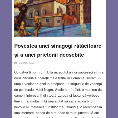
Povestea unei sinagogi rătăcitoare
și a unei prietenii deosebite
By
George Kun
Cu câtva timp în urmă, la începutul anilor șaptezeci și în a
doua decadă a tinereții mele trăite în România, lucram în
timpul verilor ca ghid internațional în stațiunile de vacanță
de pe litoralul Mării Negre. Acolo am întâlnit o mulțime de
oameni interesanți din toată Europa și faptul că vorbesc
fluent mai multe limbi m-a ajutat să satisfac cu brio
nevoile și interesele turiștilor mei, având și o recompensă
suplimentară, aceea de a-mi face și mulți prieteni.M-am