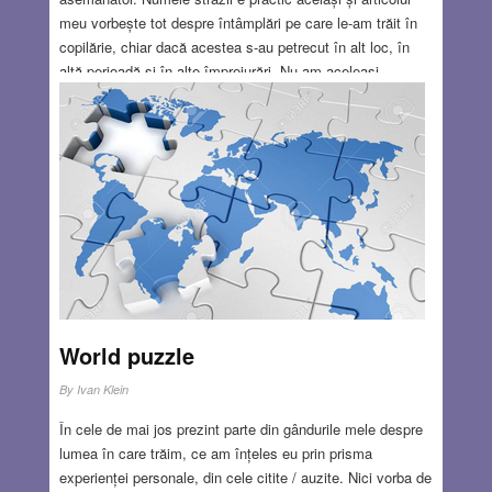
meu vorbește tot despre întâmplări pe care le-am trăit în
copilărie, chiar dacă acestea s-au petrecut în alt loc, în
altă perioadă și în alte împrejurări. Nu am aceleași
pretenții literare, dar strada Pavel a existat cu adevărat, la
fel și copiii de care mă leagă amintiri, unele vesele, altele
mai puțin. Trebuie să fi fost prin 1965 când am părăsit în
sfârșit locuința din fabrica Cotex, Oradea și ne-am mutat
în primul nostru apartament normal, în strada Pavel (pe
atunci Severinului) Nr. 29.
Read more…
AUG 23, 2018
11 COMMENTS
World puzzle
By
Ivan Klein
În cele de mai jos prezint parte din gândurile mele despre
lumea în care trăim, ce am înțeles eu prin prisma
experienței personale, din cele citite / auzite. Nici vorba de