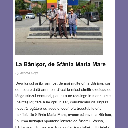
La Bănişor, de Sfânta Maria Mare
By
Andrea Ghiţă
De-a lungul anilor am fost de mai multe ori la Bănişor, dar
de fiecare dată am mers direct la micul cimitir evreiesc de
lângă islazul comunal, pentru a ne reculege la mormintele
înaintaşilor, fără a ne opri în sat, considerând că singura
noastră legătură cu aceste locuri era trecutul, istoria
familiei. De Sfânta Maria Mare, aveam să revin la Bănişor,
în urma invitaţiei spontane lansate de Artemiu Vanca,
bănişorean din naştere, fondator al Asociaţiei „Fiii Satului