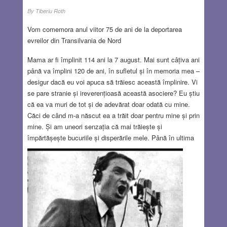
By
Tiberiu Roth
Vom comemora anul viitor 75 de ani de la deportarea
evreilor din Transilvania de Nord
Mama ar fi împlinit 114 ani la 7 august. Mai sunt câțiva ani
până va împlini 120 de ani, în sufletul și în memoria mea –
desigur dacă eu voi apuca să trăiesc această împlinire. Vi
se pare stranie și ireverențioasă această asociere? Eu știu
că ea va muri de tot și de adevărat doar odată cu mine.
Căci de când m-a născut ea a trăit doar pentru mine și prin
mine. Și am uneori senzația că mai trăiește și
împărtășește bucuriile și disperările mele. Până în ultima
clipă a vieții ei binecuvântate a fost cu mine. A murit în
brațele mele, chinuită, căci la vârsta de 83 de ani a dat
peste ea un cancer nemilos și necruțător. A îndurat cu
seninătatea ei născută în liniștea satului unde a copilărit,
barbaria unui tratament atunci încă și mai neputincios.
Acum se odihnește în liniștita Casă a Vieții (Beth HaHaim)
a evreilor din Brașov, așteptându-și fiul. Să nu fie în acest
cimitir singura din familia ei cândva numeroasă, ale cărei