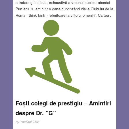
o tratare științifică , exhaustivă a vreunui subiect abordat
Prin anii 70 am citit o carte cuprinzând ideile Clubului de la
Roma ( think tank ) referitoare la viitorul omenirii. Cartea ,
intitulată „Limitele creșterii” , avea un motto sumbru
Pământul are cancer, iar acest cancer este omul , iar
conținutul prezenta previziuni pesimiste pentru următorii
100 de ani. Prognozele sumbre, însoțite de cifre, se
refereau la creșterea nelimitată a populației mondiale vs.
resursele limitate ale globului .
Read more…
AUG 23, 2018
1 COMMENT
Foști colegi de prestigiu – Amintiri
despre Dr. ”G”
By
Theodor Toivi