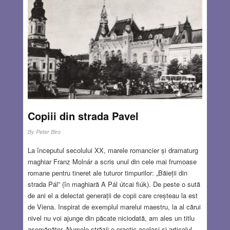
fundație vieneză, alături de fundațiile Casa de lângă
sinagogă și Hosman Durabil au mobilizat liceenii să
salveze „lucrurile rămase în biserică, inclusiv bunurile cele
mai de preţ – sutele de cărţi uitate de timp”.
Read
more…
AUG 23, 2018
2 COMMENTS
Copiii din strada Pavel
By
Peter Biro
La începutul secolului XX, marele romancier și dramaturg
maghiar Franz Molnár a scris unul din cele mai frumoase
romane pentru tineret ale tuturor timpurilor: „Băieții din
strada Pál” (în maghiară A Pál útcai fiúk). De peste o sută
de ani el a delectat generații de copii care creșteau la est
de Viena. Inspirat de exemplul marelui maestru, la al cărui
nivel nu voi ajunge din păcate niciodată, am ales un titlu
asemănător. Numele străzii e practic același și articolul