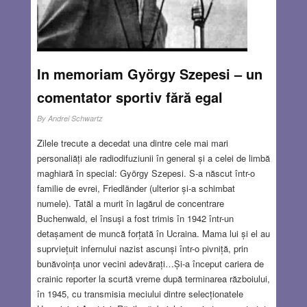
morminte sunt risipite în lume sau… nu sunt
deloc.
Read more…
AUG 9, 2018
10 COMMENTS
In memoriam György Szepesi – un
comentator sportiv fără egal
By
Andrei Schwartz
Zilele trecute a decedat una dintre cele mai mari
personaliăți ale radiodifuziunii în general și a celei de limbă
maghiară în special: György Szepesi. S-a născut într-o
familie de evrei, Friedländer (ulterior și-a schimbat
numele). Tatăl a murit în lagărul de concentrare
Buchenwald, el însuși a fost trimis în 1942 într-un
detașament de muncă forțată în Ucraina. Mama lui și el au
suprviețuit infernului nazist ascunși într-o pivniță, prin
bunăvoința unor vecini adevărați…Și-a început cariera de
crainic reporter la scurtă vreme după terminarea războiului,
în 1945, cu transmisia meciului dintre selecționatele