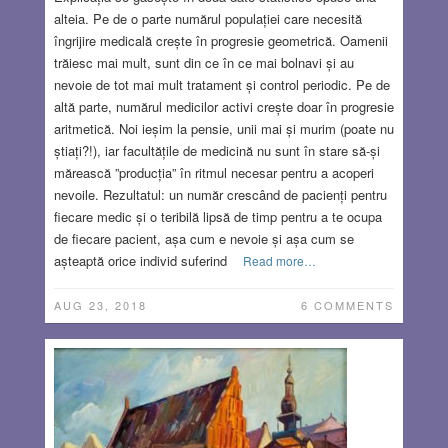
alteia. Pe de o parte numărul populației care necesită
îngrijire medicală crește în progresie geometrică. Oamenii
trăiesc mai mult, sunt din ce în ce mai bolnavi și au
nevoie de tot mai mult tratament și control periodic. Pe de
altă parte, numărul medicilor activi crește doar în progresie
aritmetică. Noi ieșim la pensie, unii mai și murim (poate nu
știați?!), iar facultățile de medicină nu sunt în stare să-și
mărească ”producția” în ritmul necesar pentru a acoperi
nevoile. Rezultatul: un număr crescând de pacienți pentru
fiecare medic și o teribilă lipsă de timp pentru a te ocupa
de fiecare pacient, așa cum e nevoie și așa cum se
așteaptă orice individ suferind
Read more…
AUG 23, 2018
6 COMMENTS