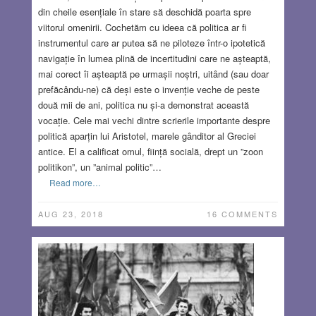
din cheile esențiale în stare să deschidă poarta spre
viitorul omenirii. Cochetăm cu ideea că politica ar fi
instrumentul care ar putea să ne piloteze într-o ipotetică
navigație în lumea plină de incertitudini care ne așteaptă,
mai corect îi așteaptă pe urmașii noștri, uitând (sau doar
prefăcându-ne) că deși este o invenție veche de peste
două mii de ani, politica nu și-a demonstrat această
vocație. Cele mai vechi dintre scrierile importante despre
politică aparțin lui Aristotel, marele gânditor al Greciei
antice. El a calificat omul, ființă socială, drept un ”zoon
politikon”, un ”animal politic”…
Read more…
AUG 23, 2018
16 COMMENTS