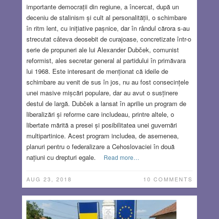
importante democrații din regiune, a încercat, după un
deceniu de stalinism și cult al personalității, o schimbare
în ritm lent, cu inițiative pașnice, dar în rândul cărora s-au
strecutat câteva deosebit de curajoase, concretizate într-o
serie de propuneri ale lui Alexander Dubček, comunist
reformist, ales secretar general al partidului în primăvara
lui 1968. Este interesant de menționat că ideile de
schimbare au venit de sus în jos, nu au fost consecințele
unei masive mișcări populare, dar au avut o susținere
destul de largă. Dubček a lansat în aprilie un program de
liberalizări și reforme care includeau, printre altele, o
libertate mărită a presei și posibilitatea unei guvernări
multipartinice. Acest program includea, de asemenea,
planuri pentru o federalizare a Cehoslovaciei în două
națiuni cu drepturi egale.
Read more…
AUG 23, 2018
10 COMMENTS