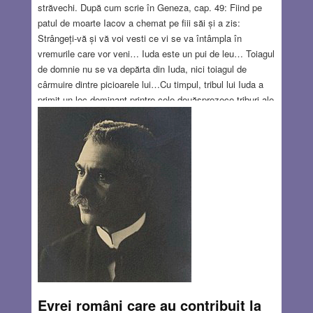
străvechi. După cum scrie în Geneza, cap. 49: Fiind pe
patul de moarte Iacov a chemat pe fiii săi și a zis:
Strângeți-vă și vă voi vesti ce vi se va întâmpla în
vremurile care vor veni… Iuda este un pui de leu… Toiagul
de domnie nu se va depărta din Iuda, nici toiagul de
cârmuire dintre picioarele lui…Cu timpul, tribul lui Iuda a
primit un loc dominant printre cele douăsprezece triburi ale
lui Israel, regii David și Solomon au aparținut tribului lui
Iuda, regele David a stabilit capitala regatului unit la
Ierusalim. De atunci Ierusalimul a rămas pentru totdeauna
capitala noastră, chiar dacă timp de multe secole acest
lucru nu era o realitate fizică ci se afla numai în inimile
evreilor răspândiți prin lume. Iar leul a rămas un simbol al
Ierusalimului chiar și atunci!
Read more…
AUG 9, 2018
2 COMMENTS
Evrei români care au contribuit la