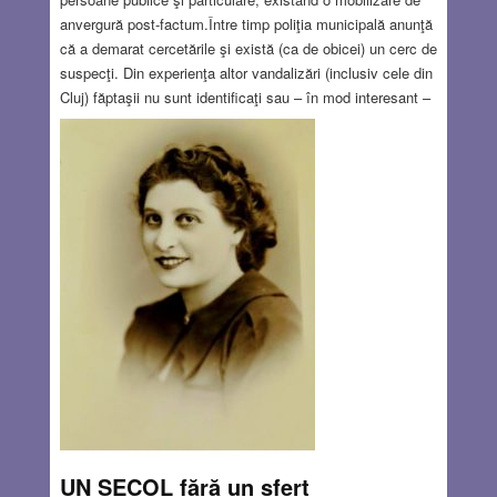
anvergură post-factum.Între timp poliţia municipală anunţă
că a demarat cercetările şi există (ca de obicei) un cerc de
suspecţi. Din experienţa altor vandalizări (inclusiv cele din
Cluj) făptaşii nu sunt identificaţi sau – în mod interesant –
îndeobşte se dovedesc a fi „nişte adolescenţi rebeli” care
oricum nu pot fi condamnaţi. Descoperirea lor este şi mai
dificilă dacă obiectivul vandalizat nu este înzestrat cu un
sistem de supraveghere. Din lipsă de fonduri,
evident.
Read more…
AUG 9, 2018
6 COMMENTS
UN SECOL fără un sfert