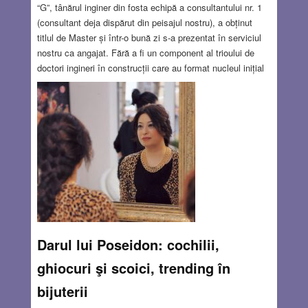
“G”, tânărul inginer din fosta echipă a consultantului nr. 1
(consultant deja dispărut din peisajul nostru), a obținut
titlul de Master și într-o bună zi s-a prezentat în serviciul
nostru ca angajat. Fără a fi un component al trioului de
doctori ingineri în construcții care au format nucleul inițial
al departamentului, l-am considerat în categoria “oameni
de știință” din motive care vor fi relatate mai departe…
Discut cu el și îmi mărturisește că va lucra la noi numai
câteva săptămâni, urmând să fie trimis de întreprindere la
Stanford University din California, pentru obținerea titlului
de doctor. “Pentru a fi trimis la studii trebue să lucrez un
timp la voi, așa este regula”, afirmă viitorul PhD.
Read
more…
AUG 23, 2018
1 COMMENT
Darul lui Poseidon: cochilii,
ghiocuri şi scoici, trending în
bijuterii