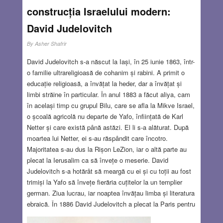
construcția Israelului modern:
David Judelovitch
By
Asher Shafrir
David Judelovitch s-a născut la Iași, în 25 iunie 1863, într-
o familie ultrareligioasă de cohanim și rabini. A primit o
educație religioasă, a învățat la heder, dar a învățat și
limbi străine în particular. În anul 1883 a făcut aliya, cam
în același timp cu grupul Bilu, care se afla la Mikve Israel,
o școală agricolă nu departe de Yafo, înființată de Karl
Netter și care există până astăzi. El li s-a alăturat. După
moartea lui Netter, ei s-au răspândit care încotro.
Majoritatea s-au dus la Rișon LeZion, iar o altă parte au
plecat la Ierusalim ca să învețe o meserie. David
Judelovitch s-a hotărât să meargă cu ei și cu toții au fost
trimiși la Yafo să învețe fierăria cuțitelor la un templier
german. Ziua lucrau, iar noaptea învățau limba și literatura
ebraică. În 1886 David Judelovitch a plecat la Paris pentru
a lucra în noua sa meserie și în același timp a fost