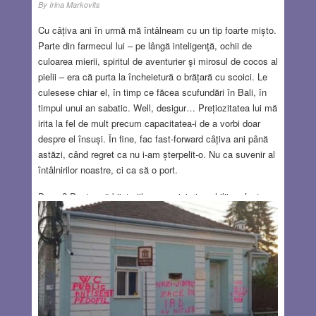
By
Irina Markovits
Cu câțiva ani în urmă mă întâlneam cu un tip foarte mișto.
Parte din farmecul lui – pe lângă inteligenţă, ochii de
culoarea mierii, spiritul de aventurier şi mirosul de cocos al
pielii – era că purta la încheietură o brățară cu scoici. Le
culesese chiar el, în timp ce făcea scufundări în Bali, în
timpul unui an sabatic. Well, desigur… Prețiozitatea lui mă
irita la fel de mult precum capacitatea-i de a vorbi doar
despre el însuși. În fine, fac fast-forward câțiva ani până
astăzi, când regret ca nu i-am șterpelit-o. Nu ca suvenir al
întâlnirilor noastre, ci ca să o port.
De ce? Pentru că bijuteriile cu scoici şi cochilii au fost
unul din trendurile frumoase ale verii 2018 şi se anunță a fi
unul din cele mari pentru toamna acestui an. Şi când spun
„mari”, imaginați-vă că nu îi veți putea rezista, iar cutiile
voastre cu accesorii vor arăta precum cuferele
piraților.
Read more…
AUG 23, 2018
1 COMMENT