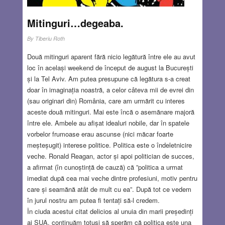
Mitinguri…degeaba.
By
Tiberiu Roth
Două mitinguri aparent fără nicio legătură între ele au avut
loc în același weekend de început de august la București
și la Tel Aviv. Am putea presupune că legătura s-a creat
doar în imaginația noastră, a celor câteva mii de evrei din
(sau originari din) România, care am urmărit cu interes
aceste două mitinguri. Mai este încă o asemănare majoră
între ele. Ambele au afișat idealuri nobile, dar în spatele
vorbelor frumoase erau ascunse (nici măcar foarte
meșteșugit) interese politice. Politica este o îndeletnicire
veche. Ronald Reagan, actor și apoi politician de succes,
a afirmat (în cunoștință de cauză) că ”politica a urmat
imediat după cea mai veche dintre profesiuni, motiv pentru
care și seamănă atât de mult cu ea”. După tot ce vedem
în jurul nostru am putea fi tentați să-l credem.
În ciuda acestui citat delicios al unuia din marii președinți
ai SUA, continuăm totuși să sperăm că politica este una