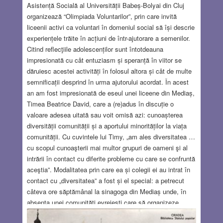
Asistență Socială al Universității Babeș-Bolyai din Cluj
organizează “Olimpiada Voluntarilor”, prin care invită
liceenii activi ca voluntari în domeniul social să își descrie
experiențele trăite în acțiuni de într-ajutorare a semenilor.
Citind reflecţiile adolescenților sunt întotdeauna
impresionată cu cât entuziasm și speranță în viitor se
dăruiesc acestei activități în folosul altora și cât de multe
semnificații desprind în urma ajutorului acordat. În acest
an am fost impresionată de eseul unei liceene din Mediaș,
Timea Beatrice David, care a (re)adus în discuție o
valoare adesea uitată sau voit omisă azi: cunoașterea
diversității comunității și a aportului minorităților la viața
comunității. Cu cuvintele lui Timy, „am ales diversitatea …
cu scopul cunoaşterii mai multor grupuri de oameni şi al
intrării în contact cu diferite probleme cu care se confruntă
aceştia”. Modalitatea prin care ea și colegii ei au intrat în
contact cu „diversitatea” a fost și el special: a petrecut
câteva ore săptămânal la sinagoga din Mediaș unde, în
absența unei comunități evreiești care să organizeze
activități de menținere ale propriilor tradiții culturale, o