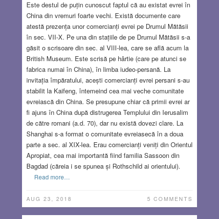
Este destul de puțin cunoscut faptul că au existat evrei în
China din vremuri foarte vechi. Există documente care
atestă prezența unor comercianți evrei pe Drumul Mătăsii
în sec. VII-X. Pe una din stațiile de pe Drumul Mătăsii s-a
găsit o scrisoare din sec. al VIII-lea, care se află acum la
British Museum. Este scrisă pe hârtie (care pe atunci se
fabrica numai în China), în limba iudeo-persană. La
invitația împăratului, acești comercianți evrei persani s-au
stabilit la Kaifeng, întemeind cea mai veche comunitate
evreiască din China. Se presupune chiar că primii evrei ar
fi ajuns în China după distrugerea Templului din Ierusalim
de către romani (a.d. 70), dar nu există dovezi clare. La
Shanghai s-a format o comunitate evreiasecă în a doua
parte a sec. al XIX-lea. Erau comercianți veniți din Orientul
Apropiat, cea mai importantă fiind familia Sassoon din
Bagdad (căreia i se spunea și Rothschild ai orientului).
Read more…
AUG 23, 2018
5 COMMENTS