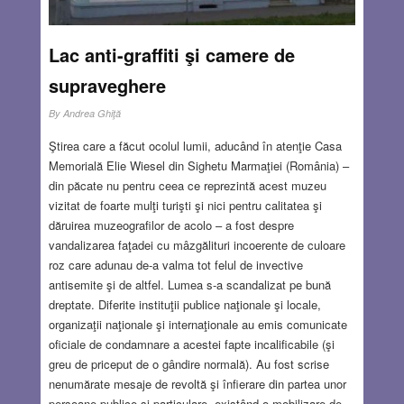
Lac anti-graffiti şi camere de
supraveghere
By
Andrea Ghiţă
Ştirea care a făcut ocolul lumii, aducând în atenţie Casa
Memorială Elie Wiesel din Sighetu Marmaţiei (România) –
din păcate nu pentru ceea ce reprezintă acest muzeu
vizitat de foarte mulţi turişti şi nici pentru calitatea şi
dăruirea muzeografilor de acolo – a fost despre
vandalizarea faţadei cu mâzgălituri incoerente de culoare
roz care adunau de-a valma tot felul de invective
antisemite şi de altfel. Lumea s-a scandalizat pe bună
dreptate. Diferite instituţii publice naţionale şi locale,
organizaţii naţionale şi internaţionale au emis comunicate
oficiale de condamnare a acestei fapte incalificabile (şi
greu de priceput de o gândire normală). Au fost scrise
nenumărate mesaje de revoltă şi înfierare din partea unor
persoane publice şi particulare, existând o mobilizare de