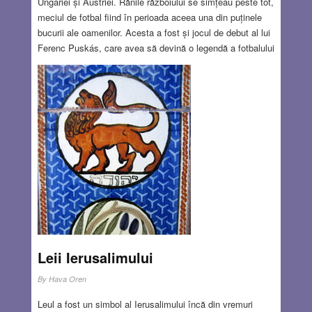
Ungariei și Austriei. Rănile războiului se simțeau peste tot,
meciul de fotbal fiind în perioada aceea una din puținele
bucurii ale oamenilor. Acesta a fost și jocul de debut al lui
Ferenc Puskás, care avea să devină o legendă a fotbalului
anilor cinzeci. În 1953 a transmis de pe stadionul
Wembley din Londra istoricul meci de fotbal dintre Anglia
și Ungaria, care s-a terminat cu o mare surpriză: Ungaria a
învins cu 6-3. A fost prima dată când echipa de fotbal a
Angliei a pierdut pe teren propriu. Cred că nu sunt singurul
care i-a ascultat în copilărie și în tinerețe transmisiile
sportive unice în felul lor.
Read more…
AUG 9, 2018
4 COMMENTS
Leii Ierusalimului
By
Hava Oren
Leul a fost un simbol al Ierusalimului încă din vremuri