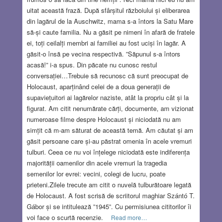
uitat această frază. După sfârșitul războiului și eliberarea
din lagărul de la Auschwitz, mama s-a întors la Satu Mare
să-și caute familia. Nu a găsit pe nimeni în afară de fratele
ei, toți ceilalți membri ai familiei au fost uciși în lagăr. A
găsit-o însă pe vecina respectivă. ”Săpunul s-a întors
acasă!” i-a spus. Din păcate nu cunosc restul
conversației…Trebuie să recunosc că sunt preocupat de
Holocaust, aparținând celei de a doua generații de
supaviețuitori ai lagărelor naziste, atât la propriu cât și la
figurat. Am citit nenumărate cărți, documente, am vizionat
numeroase filme despre Holocaust și niciodată nu am
simțit că m-am săturat de această temă. Am căutat și am
găsit persoane care și-au păstrat omenia în acele vremuri
tulburi. Ceea ce nu voi înțelege niciodată este indiferența
majorității oamenilor din acele vremuri la tragedia
semenilor lor evrei: vecini, colegi de lucru, poate
prieteni.Zilele trecute am citit o nuvelă tulburătoare legată
de Holocaust. A fost scrisă de scriitorul maghiar Szántó T.
Gábor și se intitulează ”1945”. Cu permisiunea cititorilor îi
voi face o scurtă recenzie.
Read more…