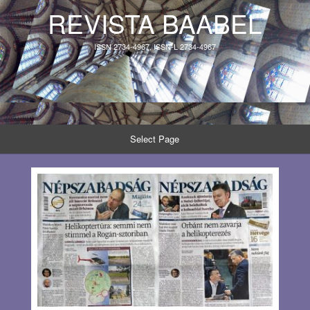
REVISTA BAABEL
ISSN 2734-4967, ISSN-L 2734-4967
Select Page