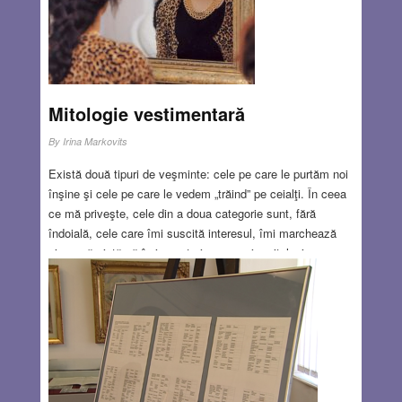
OCT 20, 2016
0 COMMENTS
Mitologie vestimentară
By
Irina Markovits
Există două tipuri de veşminte: cele pe care le purtăm noi
înşine şi cele pe care le vedem „trăind” pe ceialţi. În ceea
ce mă priveşte, cele din a doua categorie sunt, fără
îndoială, cele care îmi suscită interesul, îmi marchează
ziua, mă ajută să îmi construiesc propria mitologie
stilistică. Acelaşi lucru se întâmplă şi în cazul vostru, deşi
poate nu le daţi aceeaşi importanţă sau nu le observați la
fel. Însă multe dintre hainele purtate de ceilalţi v-au definit
gusturile, v-au hrănit imaginarul, v-au ajutat să cartografiaţi
propria estetică…
Read more…
OCT 20, 2016
0 COMMENTS