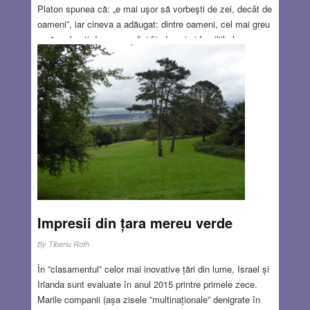
Platon spunea că: „e mai uşor să vorbeşti de zei, decât de
oameni”, iar cineva a adăugat: dintre oameni, cel mai greu
e să vorbeşti despre medici fiindca ei şi familiile lor au
prea multe orgolii pe care e greu să le eviţi sau să le
previi. Pe medicii despre care voi vorbi, i-am admirat şi aş
spune că i-am iubit. Aceşti medici evrei împreună cu
medicii români, maghiari şi germani au facut din Clujul
medical ceea ce a fost de-alungul deceniilor şi este şi
azi.
Read more…
OCT 6, 2016
7 COMMENTS
Impresii din țara mereu verde
By
Tiberiu Roth
În ”clasamentul” celor mai inovative țări din lume, Israel și
Irlanda sunt evaluate în anul 2015 printre primele zece.
Marile companii (așa zisele ”multinaționale” denigrate în