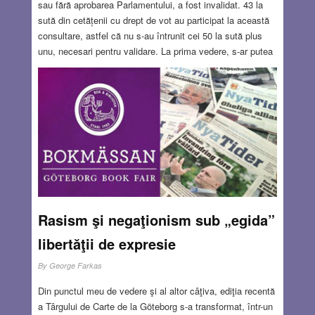
sau fără aprobarea Parlamentului, a fost invalidat. 43 la
sută din cetățenii cu drept de vot au participat la această
consultare, astfel că nu s-au întrunit cei 50 la sută plus
unu, necesari pentru validare. La prima vedere, s-ar putea
afirma că este un succes al partidelor de stânga, liberale,
al societății civile care au cerut alegătorilor să rămână
acasă, să nu dea curs intensei și foarte constisitoarei
campanii de propagandă a partidului de guvernământ
Fidesz – popular-creștini, să nu acorde din nou credibilitate
premierului Viktor Orbán
Read more…
OCT 6, 2016
1 COMMENT
Rasism şi negaţionism sub „egida”
libertăţii de expresie
By
George Farkas
Din punctul meu de vedere şi al altor câţiva, ediţia recentă
a Târgului de Carte de la Göteborg s-a transformat, într-un