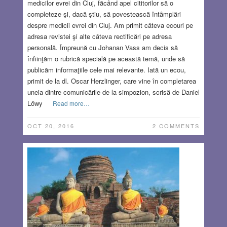
medicilor evrei din Cluj, făcând apel cititorilor să o
completeze şi, dacă ştiu, să povestească întâmplări
despre medicii evrei din Cluj. Am primit câteva ecouri pe
adresa revistei şi alte câteva rectificări pe adresa
personală. Împreună cu Johanan Vass am decis să
înfiinţăm o rubrică specială pe această temă, unde să
publicăm informaţiile cele mai relevante. Iată un ecou,
primit de la dl. Oscar Herzlinger, care vine în completarea
uneia dintre comunicările de la simpozion, scrisă de Daniel
Lőwy
Read more…
OCT 20, 2016
2 COMMENTS