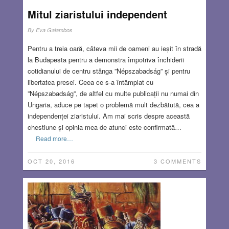
Mitul ziaristului independent
By
Eva Galambos
Pentru a treia oară, câteva mii de oameni au ieșit în stradă
la Budapesta pentru a demonstra împotriva închiderii
cotidianului de centru stânga ”Népszabadság” și pentru
libertatea presei. Ceea ce s-a întâmplat cu
”Népszabadság”, de altfel cu multe publicații nu numai din
Ungaria, aduce pe tapet o problemă mult dezbătută, cea a
independenței ziaristului. Am mai scris despre această
chestiune și opinia mea de atunci este confirmată…
Read more…
OCT 20, 2016
3 COMMENTS