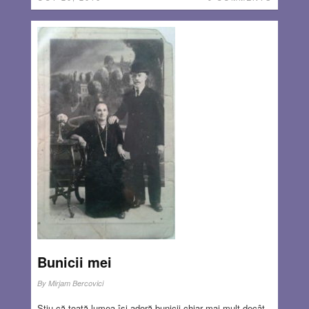
Bunicii mei
By
Mirjam Bercovici
Știu că toată lumea își adoră bunicii chiar mai mult decât