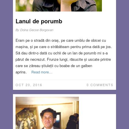
Lanul de porumb
By
Doina Gecse-Borgovan
Eram pe o stradă din oraș, pe care umblu de obicei cu
mașina, și pe care o străbăteam pentru prima dată pe jos.
Să dau dintr-o dată cu ochii de un lan de porumb mi s-a
părut de necrezut. Frunze lungi, răsucite și uscate printre
care se zăreau știuleții cu boabe de un galben
aprins.
Read more…
OCT 20, 2016
0 COMMENTS