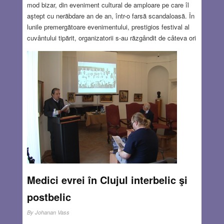
mod bizar, din eveniment cultural de amploare pe care îl
aştept cu nerăbdare an de an, într-o farsă scandaloasă. În
lunile premergătoare evenimentului, prestigios festival al
cuvântului tipărit, organizatorii s-au răzgândit de câteva ori
în privinţa prezenţei la Târg a publicaţiei Nya Tider
(Timpuri Noi), una dintre cele mai acerbe purtătoare de
cuvânt ale organizaţiilor rasiste şi neonaziste din Suedia,
opuse în cel mai categoric mod principiilor respectării
drepturilor omului şi corectitudinii politice.
Read more…
OCT 6, 2016
3 COMMENTS
Medici evrei în Clujul interbelic şi
postbelic
By
Johanan Vass