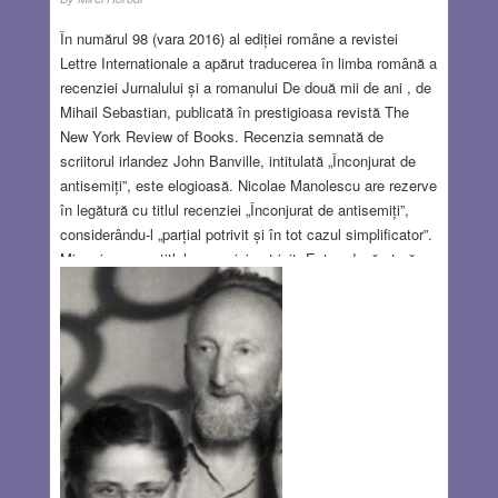
În numărul 98 (vara 2016) al ediției române a revistei
Lettre Internationale a apărut traducerea în limba română a
recenziei Jurnalului și a romanului De două mii de ani , de
Mihail Sebastian, publicată în prestigioasa revistă The
New York Review of Books. Recenzia semnată de
scriitorul irlandez John Banville, intitulată „Înconjurat de
antisemiți”, este elogioasă. Nicolae Manolescu are rezerve
în legătură cu titlul recenziei „Înconjurat de antisemiți”,
considerându-l „parțial potrivit și în tot cazul simplificator”.
Mie mi se pare titlul recenziei potrivit. Este adevărat că nu
toți cei din anturajul lui Sebastian erau antisemiți, dar în
România acelor ani atmosfera era preponderent
antisemită. Violențele contra studenților evrei din
universități erau o realitate tragică a epocii, cum apare
foarte pregnant în romanul De două mii de ani…
Read
more…
OCT 6, 2016
0 COMMENTS