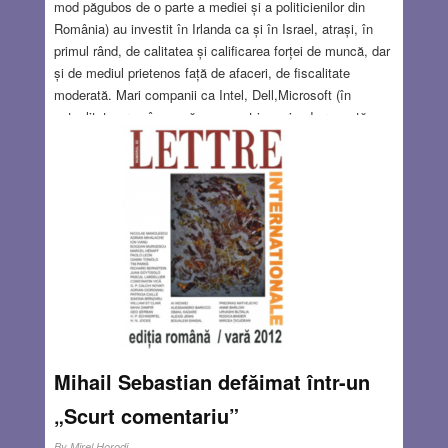
mod păgubos de o parte a mediei și a politicienilor din
România) au investit în Irlanda ca și în Israel, atrași, în
primul rând, de calitatea și calificarea forței de muncă, dar
și de mediul prietenos față de afaceri, de fiscalitate
moderată. Mari companii ca Intel, Dell,Microsoft (în
actualitatea românească cunoscut in perioada recentă,
mai ales prin scandaluri, corupție și trafic de influență:) și
altele au investit în filiale importante în ambele țări
(desigur și în multe altele) atât în fabricarea de
componente sau asamblare cât și în cercetare –
dezvoltare. De ce totuși cele două țări nu pot fi
considerate prietene?
Read more…
OCT 6, 2016
2 COMMENTS
Mihail Sebastian defăimat într-un
„Scurt comentariu”
By
Mirel Horodi