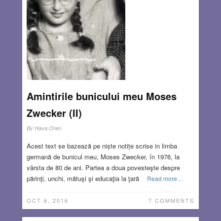
Amintirile bunicului meu Moses
Zwecker (II)
By
Hava Oren
Acest text se bazează pe niște notițe scrise in limba
germană de bunicul meu, Moses Zwecker, în 1976, la
vârsta de 80 de ani. Partea a doua povesteşte despre
părinţi, unchi, mătuşi şi educaţia la ţară
Read more…
OCT 6, 2016
7 COMMENTS