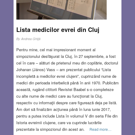
Lista medicilor evrei din Cluj
By
Andrea Ghiţă
Pentru mine, cel mai impresionant moment al
simpozionului desfăşurat la Cluj, în 27 septembrie, a fost
cel în care – alături de prietenul meu din copilărie, doctorul
Johanan (János) Vass – am prezentat publicului “Lista
incompletă a medicilor evrei clujeni”, cuprinzând nume de
medici din perioada interbelică până în anii 1970. Publicăm
această, rugând cititorii Revistei Baabel s-o completeze
cu alte nume de medici care au funcţionat la Cluj,
respectiv cu informaţii despre care figurează deja pe listă.
Am dori să finalizăm acţiunea până în luna iunie 2017,
pentru a putea include Lista în volumul V din seria File din
Istoria evreimii clujene, care va cuprinde lucrările
prezentate la simpozionul din acest an.
Read more…