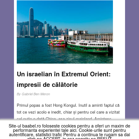
Un israelian în Extremul Orient:
impresii de călătorie
By
Gabriel Ben Meron
Primul popas a fost Hong Kongul. Inutil a aminti faptul că
tot ce vezi acolo e inedit, chiar și pentru cel care a vizitat
cel puțin o dată China, așa zisul mainland. Amintesc
învecinarea geografică a Hong Kongului cu cea mai
Site-ul baabel.ro foloseste cookies pentru a oferi un maxim de
performanta experientei tale aici. Cookie-urile sunt pentru
populată țară a globului, pentru că totul acolo e influențat
autentificare, statistici trafic Pentru a continua te rugam sa dai
1
2
»
Last
click pe ACCEPT, in caz negativ pe REFUZ