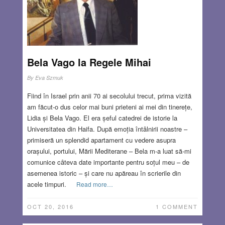
Bela Vago la Regele Mihai
By
Eva Szmuk
Fiind în Israel prin anii 70 ai secolului trecut, prima vizită
am făcut-o dus celor mai buni prieteni ai mei din tinerețe,
Lidia și Bela Vago. El era șeful catedrei de istorie la
Universitatea din Haifa. După emoția întâlnirii noastre –
primiseră un splendid apartament cu vedere asupra
orașului, portului, Mării Mediterane – Bela m-a luat să-mi
comunice câteva date importante pentru soțul meu – de
asemenea istoric – și care nu apăreau în scrierile din
acele timpuri.
Read more…
OCT 20, 2016
1 COMMENT