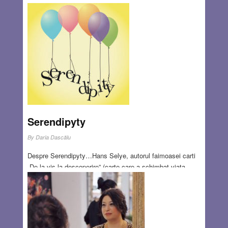
Serendipyty
By
Daria Dascălu
Despre Serendipyty…Hans Selye, autorul faimoasei carti
„De la vis la descoperire” (carte care a schimbat viața
multor studenți la medicină), îi spunea ,,vedere periferică”.
Horace Walpole (unul dintre primii promotori ai romanului
„noir” ) a inventat în această privință, cuvântul
„serendipitate”, plecând de la un basm ceylonez, cu titlul
„Cei trei prinți din Serendip”
Read more…