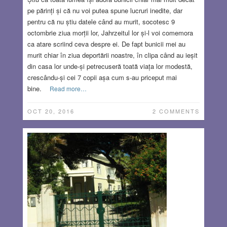
pe părinți și că nu voi putea spune lucruri inedite, dar
pentru că nu știu datele când au murit, socotesc 9
octombrie ziua morții lor, Jahrzeitul lor și-l voi comemora
ca atare scriind ceva despre ei. De fapt bunicii mei au
murit chiar în ziua deportării noastre, în clipa când au ieșit
din casa lor unde-și petrecuseră toată viața lor modestă,
crescându-și cei 7 copii așa cum s-au priceput mai
bine.
Read more…
OCT 20, 2016
2 COMMENTS