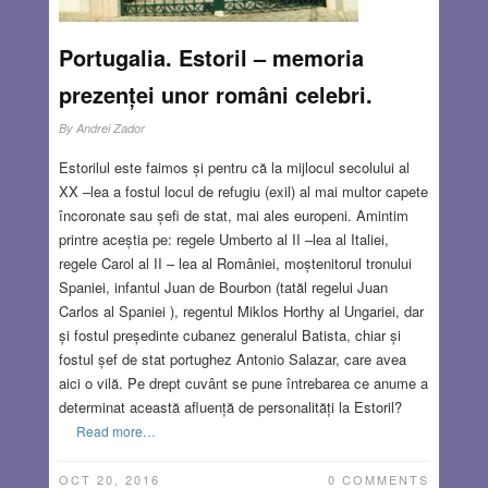
Portugalia. Estoril – memoria
prezenței unor români celebri.
By
Andrei Zador
Estorilul este faimos și pentru că la mijlocul secolului al
XX –lea a fostul locul de refugiu (exil) al mai multor capete
încoronate sau șefi de stat, mai ales europeni. Amintim
printre aceștia pe: regele Umberto al II –lea al Italiei,
regele Carol al II – lea al României, moștenitorul tronului
Spaniei, infantul Juan de Bourbon (tatăl regelui Juan
Carlos al Spaniei ), regentul Miklos Horthy al Ungariei, dar
și fostul președinte cubanez generalul Batista, chiar și
fostul șef de stat portughez Antonio Salazar, care avea
aici o vilă. Pe drept cuvânt se pune întrebarea ce anume a
determinat această afluență de personalități la Estoril?
Read more…
OCT 20, 2016
0 COMMENTS