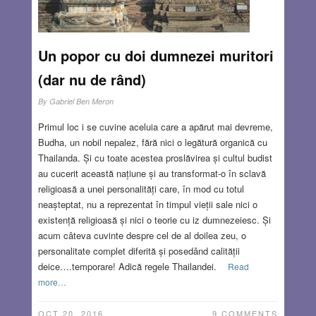
Un popor cu doi dumnezei muritori
(dar nu de rând)
By
Gabriel Ben Meron
Primul loc i se cuvine aceluia care a apărut mai devreme,
Budha, un nobil nepalez, fără nici o legătură organică cu
Thailanda. Și cu toate acestea proslăvirea și cultul budist
au cucerit această națiune și au transformat-o în sclavă
religioasă a unei personalități care, în mod cu totul
neașteptat, nu a reprezentat în timpul vieții sale nici o
existență religioasă și nici o teorie cu iz dumnezeiesc. Și
acum câteva cuvinte despre cel de al doilea zeu, o
personalitate complet diferită și posedând calității
deice….temporare! Adică regele Thailandei.
Read
more…
OCT 20, 2016
9 COMMENTS