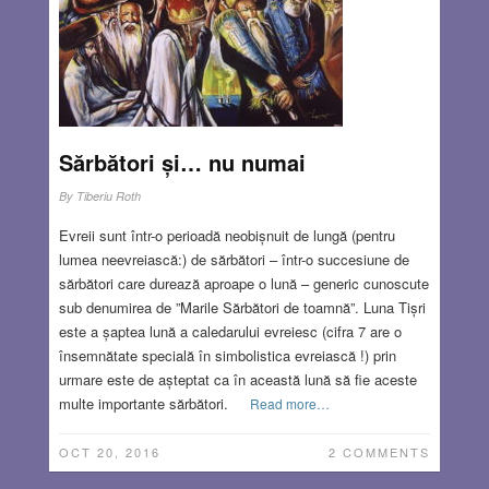
Sărbători și… nu numai
By
Tiberiu Roth
Evreii sunt într-o perioadă neobișnuit de lungă (pentru
lumea neevreiască:) de sărbători – într-o succesiune de
sărbători care durează aproape o lună – generic cunoscute
sub denumirea de ”Marile Sărbători de toamnă”. Luna Tișri
este a șaptea lună a caledarului evreiesc (cifra 7 are o
însemnătate specială în simbolistica evreiască !) prin
urmare este de așteptat ca în această lună să fie aceste
multe importante sărbători.
Read more…
OCT 20, 2016
2 COMMENTS