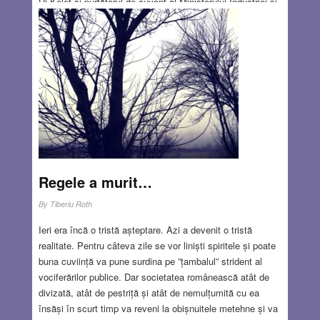
Uj Kelet și purtătorul de cuvânt al Ministerului Industriei și
Comerțului din partea Partidului Mapai, se întorcea acasă,
la locuința sa de pe Bulevardul Emanuel HaRomy din Tel-
Aviv. Cineva din întuneric îl întreabă: Israel Kasztner?
Kasztner răspunde: Da. Se aud câteva împușcături: primul
glonț este ratat, dar celelalte două sunt țintite. Kasztner se
îndreaptă cu pași grăbiți spre treptele casei. Ulterior s-a
susținut că cineva ar fi tras încâ un glonț dintr-un alt unghi.
După 11 zile de la atentat, Israel Ksztner a murit într-un
spital tel-avivian, în urma rănilor suferite.
Read more…
DEC 7, 2017
12 COMMENTS
Regele a murit…
By
Tiberiu Roth
Ieri era încă o tristă așteptare. Azi a devenit o tristă
realitate. Pentru câteva zile se vor liniști spiritele și poate
buna cuviință va pune surdina pe ”țambalul” strident al
vociferărilor publice. Dar societatea românească atât de
divizată, atât de pestriță și atât de nemulțumită cu ea
însăși în scurt timp va reveni la obișnuitele metehne și va