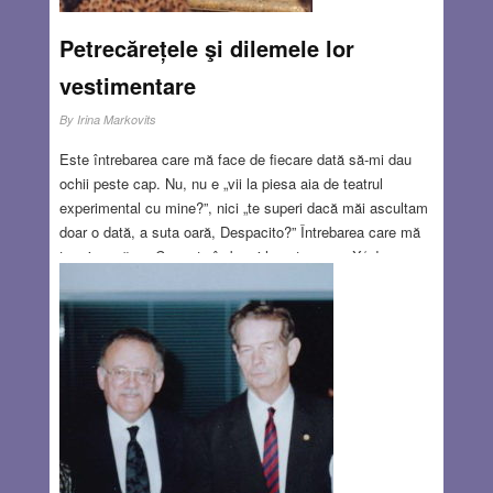
Petrecărețele şi dilemele lor
vestimentare
By
Irina Markovits
Este întrebarea care mă face de fiecare dată să-mi dau
ochii peste cap. Nu, nu e „vii la piesa aia de teatrul
experimental cu mine?”, nici „te superi dacă măi ascultam
doar o dată, a suta oară, Despacito?” Întrebarea care mă
terorizează e: „Cu ce te îmbraci la petrecerea X/ de
Crăciun/ de Revelion?” Aaargh, nu stiu, mă voi gândi în
seara respectiva! Refuz să îmi bat capul cu chestia asta,
mai ales în perioada asta a anului, în care toate femeile se
înfășoară în catifea, se pudrează cu glitter, explodează de
paiete şi strălucesc de cristale.
Read more…
DEC 21, 2017
0 COMMENTS