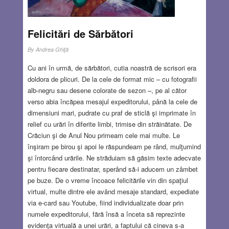
Felicitări de Sărbători
By
Andrea Ghiţă
Cu ani în urmă, de sărbători, cutia noastră de scrisori era
doldora de plicuri. De la cele de format mic – cu fotografii
alb-negru sau desene colorate de sezon –, pe al cător
verso abia încăpea mesajul expeditorului, până la cele de
dimensiuni mari, pudrate cu praf de sticlă şi imprimate în
relief cu urări în diferite limbi, trimise din străinătate. De
Crăciun şi de Anul Nou primeam cele mai multe. Le
înşiram pe birou şi apoi le răspundeam pe rând, mulţumind
şi întorcând urările. Ne străduiam să găsim texte adecvate
pentru fiecare destinatar, sperând să-i aducem un zâmbet
pe buze. De o vreme încoace felicitările vin din spaţiul
virtual, multe dintre ele având mesaje standard, expediate
via e-card sau Youtube, fiind individualizate doar prin
numele expeditorului, fără însă a înceta să reprezinte
evidenţa virtuală a unei urări, a faptului că cineva s-a