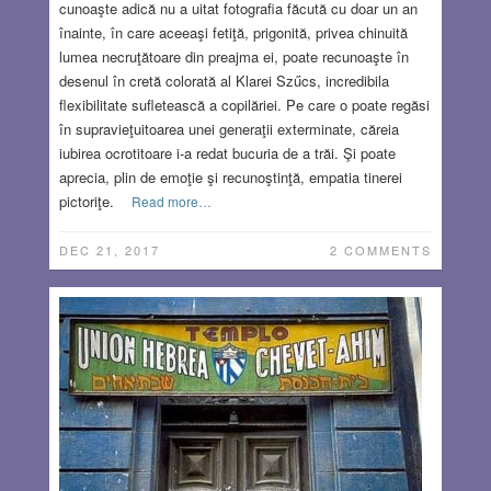
cunoaşte adică nu a uitat fotografia făcută cu doar un an
înainte, în care aceeaşi fetiţă, prigonită, privea chinuită
lumea necruţătoare din preajma ei, poate recunoaşte în
desenul în cretă colorată al Klarei Szűcs, incredibila
flexibilitate sufletească a copilăriei. Pe care o poate regăsi
în supravieţuitoarea unei generaţii exterminate, căreia
iubirea ocrotitoare i-a redat bucuria de a trăi. Şi poate
aprecia, plin de emoţie şi recunoştinţă, empatia tinerei
pictoriţe.
Read more…
DEC 21, 2017
2 COMMENTS