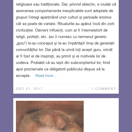
religioase sau tradiționale. Dar, privind obiectiv, e ciudat că
asemenea comportamente inexplicabile sunt adoptate de
grupuri întregi aparținând unor culturi și perioade istorice
cât se poate de variate. Ritualurile au apărut încă din zorii
civilizației. Oameni influenți, cum ar fi întemeietorii de
religii, profeții, etc. (eu îi numesc cu termenul generic
„guru”) le-au conceput și le-au împărtășit timp de generații
comunităților lor. Dar până la urmă toți acești guru, oricât
ar fi fost ei de inspirați, au primit și ei motivele lor de
undeva. Probabil că au ieșit din subconștientul lor, fiind
apoi proclamate ca obligatorii publicului dispus să le
accepte.
Read more…
DEC 21, 2017
1 COMMENT