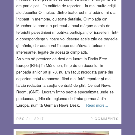
am participat – în calitate de reporter – la mai multe ediţii
ale Jocurilor Olimpice. Dintre toate, cel mai adânc mi s-a
întipărit în memorie, cu toate detaliile, Olimpiada din
Munchen la care s-a petrecut atacul mârșav comis de
teroriștii palestinieni împotriva participanților israelieni. Într-
o corespondenţă viitoare voi descrie acele zile de tragedie
şi mânie, dar acum voi începe cu câteva istorioare
interesante, legate de această olimpiadă.
Aş vrea să precizez că deşi am lucrat la Radio Free
Europe (RFE) în München, timp de un deceniu, în
perioada anilor 60 şi 70, nu am făcut niciodată parte din
departamentul romanesc, fiind mai întâi reporter şi mai
târziu redactor la secţia centrală de ştiri, Central News
Room, (CNR). Lucram într-o secţie specializată unde se
produceau știrile din regiunea de limba germană din
Europa, numită German News Desk.
Read more…
DEC 21, 2017
2 COMMENTS