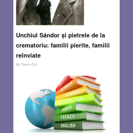
Unchiul Sándor și pietrele de la
crematoriu: familii pierite, familii
reînviate
By
Tiberiu Ezri
Aceasta este povestea a patru familii din Transilvania,
Ezri și Ablakos (familia mea) și Grünfeld și Feldman
(familia soției mele din partea tatei), originare din Marghita
și Oradea, două orașe vecine din Transilvania. Istoria
familiilor noastre continuă în sumbra perioadă a
Holocaustului, apoi în Timișoara post-belică, unde ni s-au
alăturat și familiile soției mele din partea mamei, Gömöri –
Vásárhelyi și povestea continuă actualmente în
Israel.Este o poveste atât de frecvent întâlnită la evrei în