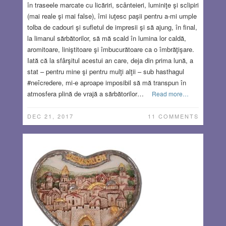
în traseele marcate cu licăriri, scânteieri, luminiţe şi sclipiri
(mai reale şi mai false), îmi iuţesc paşii pentru a-mi umple
tolba de cadouri şi sufletul de impresii şi să ajung, în final,
la limanul sărbătorilor, să mă scald în lumina lor caldă,
aromitoare, liniştitoare şi îmbucurătoare ca o îmbrăţişare.
Iată că la sfârşitul acestui an care, deja din prima lună, a
stat – pentru mine şi pentru mulţi alţii – sub hasthagul
#neîcredere, mi-e aproape imposibil să mă transpun în
atmosfera plină de vrajă a sărbătorilor…
Read more…
DEC 21, 2017
11 COMMENTS