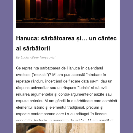
home for a drink??” După ce mi-am revenit, am răspuns:
“Of course, Your Majesty, please come!!”
Read more…
DEC 12, 2017
11 COMMENTS
Hanuca: sărbătoarea și… un cântec
al sărbătorii
By
Lucian-Zeev Herşcovici
Ce reprezintă sărbătoarea de Hanuca în calendarul
evreiesc (”mozaic”)? Mi-am pus această întrebare în
repetate rânduri, încercând de fiecare dată să-mi dau un
răspuns universitar sau un răspuns ”iudaic” și să evit
reluarea argumentelor și contra-argumentelor auzite sau
expuse anterior. M-am gândit la o sărbătoare care combină
elementul istoric și elementul tradițional, precum și
aspecte contemporane care i s-au adăugat în fiecare
generație, inclusiv în generația de astăzi. M-am gândit și
la aspectul liturgic, la rugăciunea specială de Hanuca, la