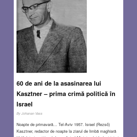
drepturile istorice asupra acestui oraș. Ca om politic,
Donald Trump a recurs la argumente de bun simț.
Read
more…
DEC 7, 2017
3 COMMENTS
60 de ani de la asasinarea lui
Kasztner – prima crimă politică în
Israel
By
Johanan Vass
Noapte de primavară… Tel-Aviv 1957. Israel (Rezső)
Kasztner, redactor de noapte la ziarul de limbă maghiară