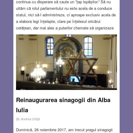
continua cu disperare să caute un ”țap ispășitor.” Să nu
uităm că rolul parlamentului nu este acela de a conduce
statul, nici să-l administreze, ci aproape exclusiv acela de
a elabora legi înțelepte, clare pe înțelesul oricărui
cetățean, dar mai ales a puterilor chemate să organizeze
și să supravegheze aplicarea lor. Nu numai că ignorăm
calitățile morale, intelectuale, de comunicare, pe care un
parlamentar trebuie să le aibă, dar de multe ori au fost
propuși deputați sau senatori (de către partide sau
organizații ale minorităților:), după criterii exclusive de
interes de ”gașcă”.
Read more…
DEC 7, 2017
7 COMMENTS
Reinaugurarea sinagogii din Alba
Iulia
By
Andrea Ghiţă
Duminică, 26 noiembrie 2017, am trecut pragul sinagogii