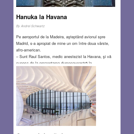
Hanuka la Havana
By
Andrei Schwartz
Pe aeroportul de la Madeira, aşteptând avionul spre
Madrid, s-a apropiat de mine un om între doua vârste,
afro-american.
– Sunt Raul Santos, medic anestezist la Havana, şi vă
cunosc de la prezentarea dumneavoastră la
simpozion.Ştiu că veniti din “Ţara Sfântă” . Iertaţi-mi
îndrăzneala, dar n-am vorbit niciodată cu un israelian,
putem vorbi? Desigur, i-am răspuns, cu plăcere, nici eu n-
am avut ocazia să vorbesc cu un cubanez, mai ales cu un
anestezist.
Read more…
DEC 21, 2017
0 COMMENTS