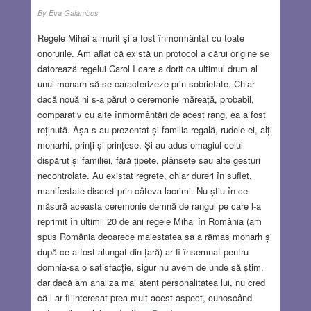
By
Eva Galambos
Regele Mihai a murit și a fost înmormântat cu toate
onorurile. Am aflat că există un protocol a cărui origine se
datorează regelui Carol I care a dorit ca ultimul drum al
unui monarh să se caracterizeze prin sobrietate. Chiar
dacă nouă ni s-a părut o ceremonie măreață, probabil,
comparativ cu alte înmormântări de acest rang, ea a fost
reținută. Așa s-au prezentat și familia regală, rudele ei, alți
monarhi, prinți și prințese. Și-au adus omagiul celui
dispărut și familiei, fără țipete, plânsete sau alte gesturi
necontrolate. Au existat regrete, chiar dureri în suflet,
manifestate discret prin câteva lacrimi. Nu știu în ce
măsură aceasta ceremonie demnă de rangul pe care l-a
reprimit în ultimii 20 de ani regele Mihai în România (am
spus România deoarece maiestatea sa a rămas monarh și
după ce a fost alungat din țară) ar fi însemnat pentru
domnia-sa o satisfacție, sigur nu avem de unde să știm,
dar dacă am analiza mai atent personalitatea lui, nu cred
că l-ar fi interesat prea mult acest aspect, cunoscând