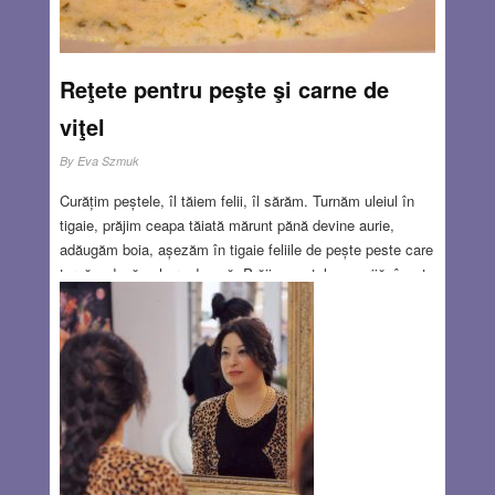
Reţete pentru peşte şi carne de
viţel
By
Eva Szmuk
Curățim peștele, îl tăiem felii, îl sărăm. Turnăm uleiul în
tigaie, prăjim ceapa tăiată mărunt pănă devine aurie,
adăugăm boia, așezăm în tigaie feliile de pește peste care
turnăm două pahare de apă. Prăjim peștele cu grijă, încet,
sub capac. Dizolvăm o lingură de făină în 200 g
smăntănă, vărsăm amestecul peste pește și coacem
mâncarea în cuptorul încins, fără capac, timp de zece
minute. Apoi scoatem peștele din cuptor, turnăm deasupra
zeama cu smântână. Servim peștele cu găluște de vreun
fel și cu o salată.
Read more…
DEC 21, 2017
0 COMMENTS