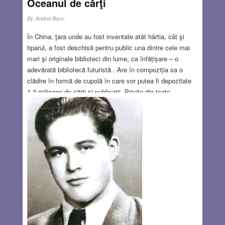
Oceanul de cărţi
By
Andrei Banc
În China, ţara unde au fost inventate atât hârtia, cât şi
tiparul, a fost deschisă pentru public una dintre cele mai
mari şi originale biblioteci din lume, ca înfățișare – o
adevărată bibliotecă futuristă . Are în compoziția sa o
clădire în formă de cupolă în care vor putea fi depozitate
1,2 milioane de cărţi şi publicaţii. Privite din toate
unghiurile, contururile sălilor seamănă cu un ochi.
Impresionantul lăcaș de cultură nu a fost construit în
capitală, la Beijing, ci la Tianjin, un oraş de provincie care
are un potenţial de zeci de milioane de cititori.
Read
more…
DEC 21, 2017
1 COMMENT