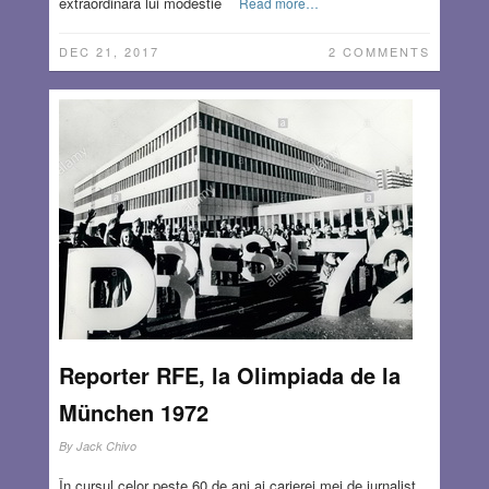
extraordinara lui modestie
Read more…
DEC 21, 2017
2 COMMENTS
Reporter RFE, la Olimpiada de la
München 1972
By
Jack Chivo
În cursul celor peste 60 de ani ai carierei mei de jurnalist,