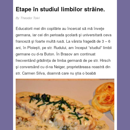
general și la evreii transilvăneni în particular, povestea
evreilor care au trecut prin Holocaust și au
Etape în studiul limbilor străine.
supraviețuit.
Read more…
By
Theodor Toivi
DEC 21, 2017
2 COMMENTS
Educatorii mei din copilărie au încercat să mă înveţe
germana, iar cei din perioada şcolară şi universitară ceva
franceză şi foarte multă rusă. La vârsta fragedă de 3 – 6
ani, în Ploiești, pe str. Rudului, am început ”studiul” limbii
germane cu d-ra Buton. În Brasov am continuat
frecventând grădinița de limba germană de pe str. Hirsch
şi conversând cu d-na Neiger, proprietăreasa noastră din
str. Carmen Silva, doamnă care nu știa o boabă
românește. Părinţii discutau uneori în idiş, atunci când
erau interesați să nu înţeleg conversaţia, situaţie care a
dus în mod contradictoriu la înţelegerea parţială a limbii lui
Şalom Alehem în care se prezentau spectacolele de la
TES.
Read more…
DEC 21, 2017
0 COMMENTS