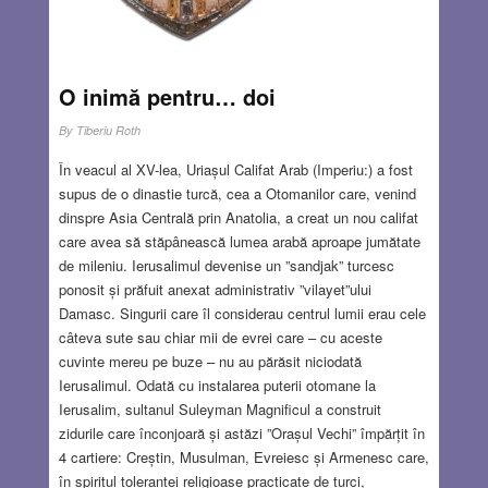
O inimă pentru… doi
By
Tiberiu Roth
În veacul al XV-lea, Uriașul Califat Arab (Imperiu:) a fost
supus de o dinastie turcă, cea a Otomanilor care, venind
dinspre Asia Centrală prin Anatolia, a creat un nou califat
care avea să stăpânească lumea arabă aproape jumătate
de mileniu. Ierusalimul devenise un ”sandjak” turcesc
ponosit și prăfuit anexat administrativ ”vilayet”ului
Damasc. Singurii care îl considerau centrul lumii erau cele
câteva sute sau chiar mii de evrei care – cu aceste
cuvinte mereu pe buze – nu au părăsit niciodată
Ierusalimul. Odată cu instalarea puterii otomane la
Ierusalim, sultanul Suleyman Magnificul a construit
zidurile care înconjoară și astăzi ”Orașul Vechi” împărțit în
4 cartiere: Creștin, Musulman, Evreiesc și Armenesc care,
în spiritul toleranței religioase practicate de turci,