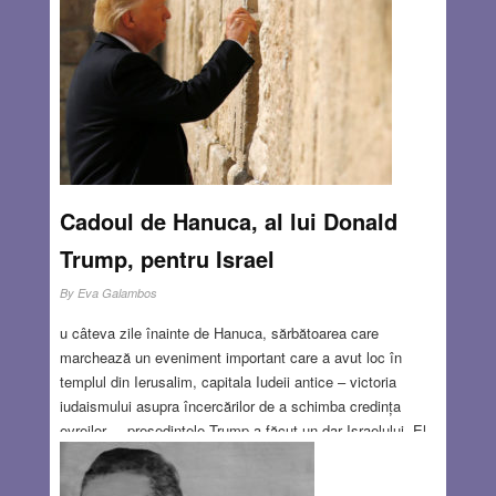
tradiția aprinderii lumânărelelor, la un cântec de Hanuca
păstrat dealungul generațiilor, la ideea luminii in iudaism
comparativ cu aceeasi idee în alte culturi și religii.
Read
more…
DEC 12, 2017
2 COMMENTS
Cadoul de Hanuca, al lui Donald
Trump, pentru Israel
By
Eva Galambos
u câteva zile înainte de Hanuca, sărbătoarea care
marchează un eveniment important care a avut loc în
templul din Ierusalim, capitala Iudeii antice – victoria
iudaismului asupra încercărilor de a schimba credința
evreilor –, președintele Trump a făcut un dar Israelului. El
a recunoscut oficial că Ierusalimul este capitala acestei
țări, confirmând argumentele statului evreu cu privire la