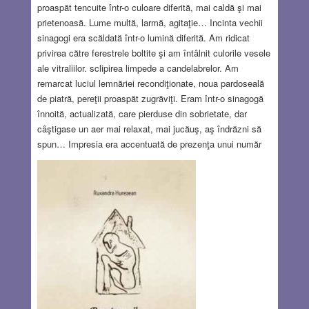
proaspăt tencuite într-o culoare diferită, mai caldă şi mai
prietenoasă. Lume multă, larmă, agitaţie… Incinta vechii
sinagogi era scăldată într-o lumină diferită. Am ridicat
privirea către ferestrele boltite şi am întâlnit culorile vesele
ale vitraliilor. sclipirea limpede a candelabrelor. Am
remarcat luciul lemnăriei recondiţionate, noua pardoseală
de piatră, pereţii proaspăt zugrăviţi. Eram într-o sinagogă
înnoită, actualizată, care pierduse din sobrietate, dar
câştigase un aer mai relaxat, mai jucăuş, aş îndrăzni să
spun… Impresia era accentuată de prezenţa unui număr
mare de tineri, de sunetele stridente ale instrumentelor
muzicale şi de vocile oamenilor care se străduiau să le
depăşească, pentru a se înţelege. Lumea era bine
dispusă, dornică să schimbe impresii despre acest
eveniment sărbătoresc.
Read more…
DEC 7, 2017
4 COMMENTS