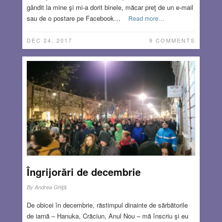
gândit la mine şi mi-a dorit binele, măcar preţ de un e-mail
sau de o postare pe Facebook…
Read more…
DEC 24, 2017
9 COMMENTS
Îngrijorări de decembrie
By
Andrea Ghiţă
De obicei în decembrie, răstimpul dinainte de sărbătorile
de iarnă – Hanuka, Crăciun, Anul Nou – mă înscriu şi eu