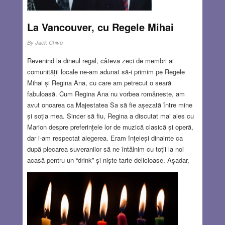
La Vancouver, cu Regele Mihai
By
Jack Chivo
Revenind la dineul regal, câteva zeci de membri ai
comunității locale ne-am adunat să-i primim pe Regele
Mihai și Regina Ana, cu care am petrecut o seară
fabuloasă. Cum Regina Ana nu vorbea româneste, am
avut onoarea ca Majestatea Sa să fie așezată între mine
și soția mea. Sincer să fiu, Regina a discutat mai ales cu
Marion despre preferințele lor de muzică clasică și operă,
dar i-am respectat alegerea. Eram înțeleși dinainte ca
după plecarea suveranilor să ne întâlnim cu toții la noi
acasă pentru un “drink” și niște tarte delicioase. Așadar,
când seara se apropria de sfârșit, l-am rugat pe Dan, în
românește, să le reamintească celor de față că îi
așteptăm. De mult n-am fost atât de uluit, rămăsesem de-
a dreptul “bouche bée” când Regina Ana mi s-a adresat cu
un surâs: “What about us?? Could we also come to your