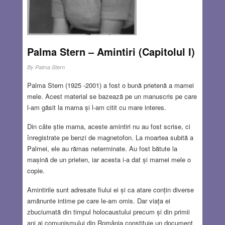
Palma Stern – Amintiri (Capitolul I)
By
Palma Stern
Palma Stern (1925 -2001) a fost o bună prietenă a mamei
mele. Acest material se bazează pe un manuscris pe care
l-am găsit la mama și l-am citit cu mare interes.
Din câte știe mama, aceste amintiri nu au fost scrise, ci
înregistrate pe benzi de magnetofon. La moartea subită a
Palmei, ele au rămas neterminate. Au fost bătute la
mașină de un prieten, iar acesta i-a dat și mamei mele o
copie.
Amintirile sunt adresate fiului ei și ca atare conțin diverse
amănunte intime pe care le-am omis. Dar viața ei
zbuciumată din timpul holocaustului precum și din primii
ani ai comunismului din România constituie un document