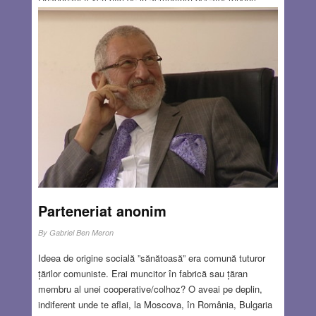
legatara fotografiei originale.
Cei doi copii din fotografie sunt frate şi soră: Rifca şi Iţu
Geller, verişorii primari ai mamei mele Sara Székely,
născută Tabák. Erau copiii lui tanti Frida, mătuşa mamei
dinspre tată, croitoreasă de meserie.
Read more…
MAR 1, 2018
1 COMMENT
Parteneriat anonim
By
Gabriel Ben Meron
Ideea de origine socială ”sănătoasă” era comună tuturor
țărilor comuniste. Erai muncitor în fabrică sau țăran
membru al unei cooperative/colhoz? O aveai pe deplin,
indiferent unde te aflai, la Moscova, în România, Bulgaria