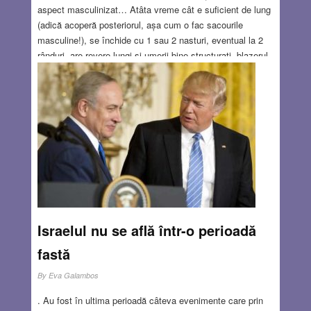
aspect masculinizat… Atâta vreme cât e suficient de lung
(adică acoperă posteriorul, așa cum o fac sacourile
masculine!), se închide cu 1 sau 2 nasturi, eventual la 2
rânduri, are revere lungi şi umerii bine structurați, blazerul
respectiv e în trend. În ceea ce mă privește, am avut
dintotdeauna blazere în garderobă. O lungă perioadă am
renunțat la ele, dar de curând am reînceput să le port, asta
de când mi-am dat seama că sunt un soi de passe-partout
stilistic.
Read more…
MAR 22, 2018
0 COMMENTS
Israelul nu se află într-o perioadă
fastă
By
Eva Galambos
. Au fost în ultima perioadă câteva evenimente care prin