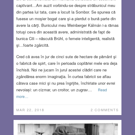
captivant…Am auzit vorbindu-se despre străbunicul meu
din partea lui tata, care a locuit la Sombor. Se spunea că
fusese un moşier bogat care şi-a pierdut o bună parte din
avere la cărţi. Bunicului meu Weinberger Kálmán i-a rămas
totuşi ceva din această avere, administrată de fapt de
bunica Cili – născută Brühl, o femeie inteligentă, realistă
şi…foarte zgârcită.
Cred că avea în jur de cinci sute de hectare de pământ şi
o fabrică de spirt, care în perioada copilăriei mele era deja
închisă. Noi ne jucam în jurul acestei clădiri care ne
zgândărea enorm imaginaţia. În curtea fabricii se aflau
câteva case mici şi nu prea îngrijite, închiriate unor evrei
nevoiași: un cizmar, un croitor, un zugrav…
Read
more…
MAR 22, 2018
2 COMMENTS