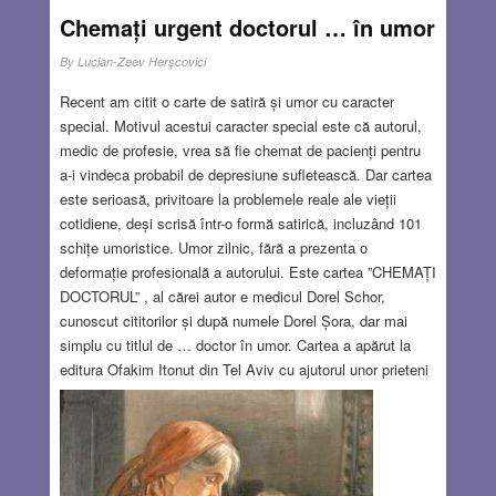
Chemați urgent doctorul … în umor
By
Lucian-Zeev Herşcovici
Recent am citit o carte de satiră și umor cu caracter
special. Motivul acestui caracter special este că autorul,
medic de profesie, vrea să fie chemat de pacienți pentru
a-i vindeca probabil de depresiune sufletească. Dar cartea
este serioasă, privitoare la problemele reale ale vieții
cotidiene, deși scrisă într-o formă satirică, incluzând 101
schițe umoristice. Umor zilnic, fără a prezenta o
deformație profesională a autorului. Este cartea ”CHEMAȚI
DOCTORUL” , al cărei autor e medicul Dorel Schor,
cunoscut cititorilor și după numele Dorel Șora, dar mai
simplu cu titlul de … doctor în umor. Cartea a apărut la
editura Ofakim Itonut din Tel Aviv cu ajutorul unor prieteni
foarte serioși și zâmbitori ai autorului, precum consilierul
editorial devenit și tehnoredactor George Roca din
îndepărtata (sau, poate chiar apropiata) Australie, un bun
prieten al scriitorilor israelieni de limba română, precum și
a caricaturiștilor Costel Pătrăscan, Constantin Ciosu,