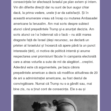
consecințele lor afectează Israelul pe plan extern și intern.
Vin din diferite direcții dar nu sunt de bun augur chiar
dacă, la prima vedere, unele ți-ar da satisfacții. Și în
această enumerare vreau să încep cu mutarea Ambasadei
americane la Ierusalim. Am mai scris despre subiect
atunci când președintele Trump şi-a anunțat decizia. Am
scris atunci ce l-a îndemnat să o facă – nu atât marea
dragoste față de Israel (deși recunosc, se declară un
prieten al Israelului și încearcă să apere până la un punct
interesele țării), ci motive de politică internă și anume
respectarea unei promisiuni făcute în campania electorală
care a atras voturile a sute de mii de alegători…creștini.
Adevărul este că argumentele, pe baza cărora
președintele american a decis să modifice atitudinea de 20
de ani a administrației americane, au fost destul de
convingătoare. Numai că Trump nu s-a gândit sau, mai
bine zis, nu a ținut cont de consecințe. Ele s-au și
concretizat, pe de-o parte prin condamnarea Statelor Unite
la ONU, pe de-altă parte, prin protestele palestinienilor.
Lucrurile s-au mai liniștit după aceea, deoarece
perspectiva era pe termen lung. Am revenit la subiect