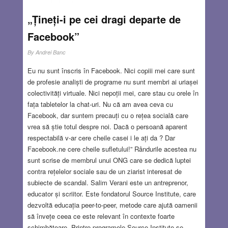
„Țineți-i pe cei dragi departe de
Facebook”
By
Andrei Banc
Eu nu sunt înscris în Facebook. Nici copiii mei care sunt
de profesie analiști de programe nu sunt membri ai uriașei
colectivități virtuale. Nici nepoții mei, care stau cu orele în
fața tabletelor la chat-uri. Nu că am avea ceva cu
Facebook, dar suntem precauți cu o rețea socială care
vrea să știe totul despre noi. Dacă o persoană aparent
respectabilă v-ar cere cheile casei i le ați da ? Dar
Facebook.ne cere cheile sufletului!” Rândurile acestea nu
sunt scrise de membrul unui ONG care se dedică luptei
contra rețelelor sociale sau de un ziarist interesat de
subiecte de scandal. Salim Verani este un antreprenor,
educator și scriitor. Este fondatorul Source Institute, care
dezvoltă educația peer-to-peer, metode care ajută oamenii
să învețe ceea ce este relevant în contexte foarte
schimbătoare. Printre programele Source Institute se