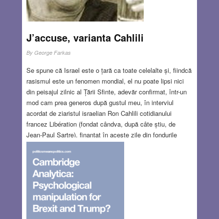
J’accuse, varianta Cahlili
By
George Farkas
Se spune că Israel este o țară ca toate celelalte și, fiindcă
rasismul este un fenomen mondial, el nu poate lipsi nici
din peisajul zilnic al Țării Sfinte, adevăr confirmat, într-un
mod cam prea generos după gustul meu, în interviul
acordat de ziaristul israelian Ron Cahlili cotidianului
francez Libération (fondat cândva, după câte știu, de
Jean-Paul Sartre), finanțat în aceste zile din fondurile
familiei Rothschild. Tot Cahlili este și realizatorul unui
documentar întitulat „HaTsarfokaim”, combinație urât
sunătoare între cuvintele ebraice „tsarfati”=francez și
,,marokaim”=marocani, aluzie la faptul că o mare parte
dintre imigranții sosiți din Franța își au rădăcinile în țările
Maghrebului. Serialul a fost transmis de canalul TV
israelian Kan 11, în trei episoade.
Read more…