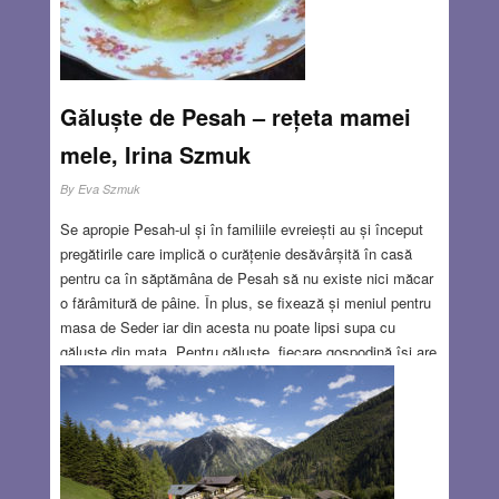
MAR 22, 2018
4 COMMENTS
Găluște de Pesah – rețeta mamei
mele, Irina Szmuk
By
Eva Szmuk
Se apropie Pesah-ul și în familiile evreiești au și început
pregătirile care implică o curățenie desăvârșită în casă
pentru ca în săptămâna de Pesah să nu existe nici măcar
o fărâmitură de pâine. În plus, se fixează și meniul pentru
masa de Seder iar din acesta nu poate lipsi supa cu
găluște din mața. Pentru găluște, fiecare gospodină își are
propria rețetă, cu un mic secret, pentru ca ele să iasă mari
și pufoase. La noi acasă la Gheorgheni, mama mea avea
și ea o rețetă iar găluștele ei au fost întotdeauna apreciate
de musafiri. Dar ea nu a vrut să o țină secret și a
împărtășit-o cititorilor cărții ei de bucate „1235 de rețete
pentru oameni sănătoși și bolnavi”
Read more…