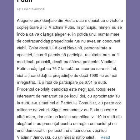
By
Eva Galambos
Alegerile prezidențiale din Rusia s-au încheiat cu o victorie
copleșitoare a lui Vladimir Putin. În principiu, nimeni nu se
îndoia că va câștiga alegerile, în pofida unui număr mare
de contracandidați președintele rus nu avea un concurent
viabil. Chiar dacă lui Alexei Navalnîi, personalitate a
opoziției, i s-ar fi permis să participe, rezultatul nu s-ar fi
modificat, probabil, decât cu câteva procente. Vladimir
Putin a câștigat cu 76.7 la sută, un scor pe care nici el,
nici alți candidați la președinție de după 1990 nu au mai
înregistrat, la o rată de participare de 67,4 la sută.
Procentul celorlalți candidați este neglijabil, totuși este
interesant de remarcat că pe locul doi, cu aproximativ 10
la sută, s-a situat cel al Partidului Comunist, cu peste opt
milioane de voturi. Sigur, comparativ cu Putin nu este o
cifră mare, dar este un indiciu semnificativ –10 la sută din
alegători s-au pronunțat pentru un regim comunist și nu
unul democratic, pe locul trei situându-se veșnicul
Vladimir Jirinovski, cu un mesaj naționalist.
Read