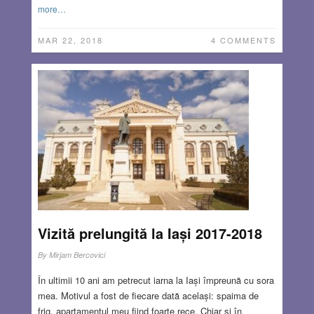
more…
MAR 22, 2018
4 COMMENTS
Vizită prelungită la Iași 2017-2018
By
Mirjam Bercovici
În ultimii 10 ani am petrecut iarna la Iași împreună cu sora
mea. Motivul a fost de fiecare dată același: spaima de
frig, apartamentul meu fiind foarte rece. Chiar și în