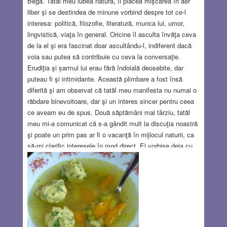
Bega. Tatăl meu iubea natura, îi plăcea mişcarea în aer
liber şi se destindea de minune vorbind despre tot ce-l
interesa: politică, filozofie, literatură, munca lui, umor,
lingvistică, viaţa în general. Oricine îl asculta învăţa ceva
de la el şi era fascinat doar ascultându-l, indiferent dacă
voia sau putea să contribuie cu ceva la conversaţie.
Erudiţia şi șarmul lui erau fără îndoială deosebite, dar
puteau fi şi intimidante. Această plimbare a fost însă
diferită şi am observat că tatăl meu manifesta nu numai o
răbdare binevoitoare, dar şi un interes sincer pentru ceea
ce aveam eu de spus. Două săptămâni mai târziu, tatăl
meu mi-a comunicat că s-a gândit mult la discuţia noastră
şi poate un prim pas ar fi o vacanţă în mijlocul naturii, ca
să-mi clarific interesele în mod direct. El vorbise deja cu
un bun prieten, un profesor de ştiinţe naturale deja
pensionat, care avea pasiunea drumeţiei, a muntelui şi a
pescuitului. Acest domn, Mihai Neagu, petrecea în fiecare
vară vreo zece zile în Cheile Nerei, la pescuit de păstrăvi
şi se caza într-o casă ţărănească, pe un vârf de
deal.
Read more…