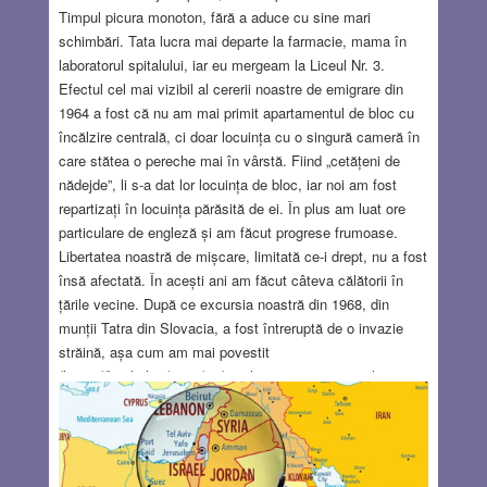
Timpul picura monoton, fără a aduce cu sine mari
schimbări. Tata lucra mai departe la farmacie, mama în
laboratorul spitalului, iar eu mergeam la Liceul Nr. 3.
Efectul cel mai vizibil al cererii noastre de emigrare din
1964 a fost că nu am mai primit apartamentul de bloc cu
încălzire centrală, ci doar locuința cu o singură cameră în
care stătea o pereche mai în vârstă. Fiind „cetățeni de
nădejde”, li s-a dat lor locuința de bloc, iar noi am fost
repartizați în locuința părăsită de ei. În plus am luat ore
particulare de engleză și am făcut progrese frumoase.
Libertatea noastră de mișcare, limitată ce-i drept, nu a fost
însă afectată. În acești ani am făcut câteva călătorii în
țările vecine. După ce excursia noastră din 1968, din
munții Tatra din Slovacia, a fost întreruptă de o invazie
străină, așa cum am mai povestit
(https://baabel.ro/2017/10/incolo-si-inapoi-aventurile-
noastre-din-cehoslovacia-august-1968/), tatăl meu a depus
cerere pentru o călătorie în Iugoslavia în vara următoare.
În primăvara anului 1969, tata a fost somat să se prezinte
la miliție și spre surprinderea lui a fost informat că