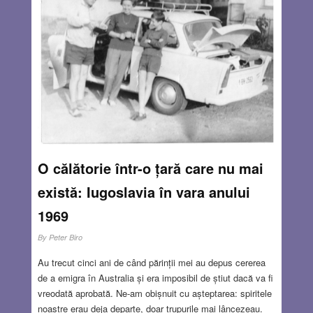
O călătorie într-o țară care nu mai
există: Iugoslavia în vara anului
1969
By
Peter Biro
Au trecut cinci ani de când părinții mei au depus cererea
de a emigra în Australia și era imposibil de știut dacă va fi
vreodată aprobată. Ne-am obișnuit cu așteptarea: spiritele
noastre erau deja departe, doar trupurile mai lâncezeau.