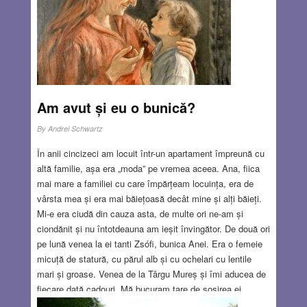
Eduard Mattes și Andi Ceaușu.
Read more…
MAR 22, 2018
5 COMMENTS
Am avut și eu o bunică?
By
Andrei Schwartz
În anii cincizeci am locuit într-un apartament împreună cu
altă familie, așa era „moda” pe vremea aceea. Ana, fiica
mai mare a familiei cu care împărțeam locuința, era de
vârsta mea și era mai băiețoasă decât mine și alți băieți.
Mi-e era ciudă din cauza asta, de multe ori ne-am și
ciondănit și nu întotdeauna am ieșit învingător. De două ori
pe lună venea la ei tanti Zsófi, bunica Anei. Era o femeie
micuță de statură, cu părul alb și cu ochelari cu lentile
mari și groase. Venea de la Târgu Mureș și îmi aducea de
fiecare dată cadouri. Mă bucuram tare de sosirea ei.
Stătea de obicei două-trei zile și în fiecare seară ne citea