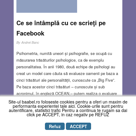
MAR 1, 2018
6 COMMENTS
Ce se întâmplă cu ce scrieţi pe
Facebook
By
Andrei Banc
Psihometria, numită uneori și psihografie, se ocupă cu
măsurarea trăsăturilor psihologice, ca de exemplu
personalitatea. În anii 1980, două echipe de psihologi au
creat un model care căuta să evalueze oamenii pe baza a
cinci trăsături ale personalității, cunoscute ca „Big Five”.
Pe baza acestor cinci trăsături – cunoscute și sub
acronimul, în engleză OCEAN,– putem realiza o evaluare
relativ precisă a genului de persoană aflată în fața noastră.
Site-ul baabel.ro foloseste cookies pentru a oferi un maxim de
performanta experientei tale aici. Cookie-urile sunt pentru
Aceasta include necesitățile și temerile ei, și care este
autentificare, statistici trafic Pentru a continua te rugam sa dai
modul probabil în care va reacționa.„Big Five” a devenit
click pe ACCEPT, in caz negativ pe REFUZ
standardul tehnic al psihometrilor. Însă vreme îndelungată
1
2
»
Last
Refuz
ACCEPT
problema acestei abordări a fost colectarea datelor,
deoarece implica completarea unui chestionar complicat și