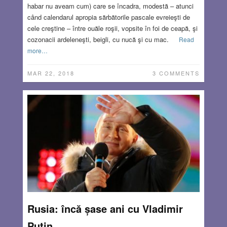
habar nu aveam cum) care se încadra, modestă – atunci
când calendarul apropia sărbătorile pascale evreieşti de
cele creştine – între ouăle roşii, vopsite în foi de ceapă, şi
cozonacii ardeleneşti, beigli, cu nucă şi cu mac.
Read
more…
MAR 22, 2018
3 COMMENTS
Rusia: încă șase ani cu Vladimir
Putin