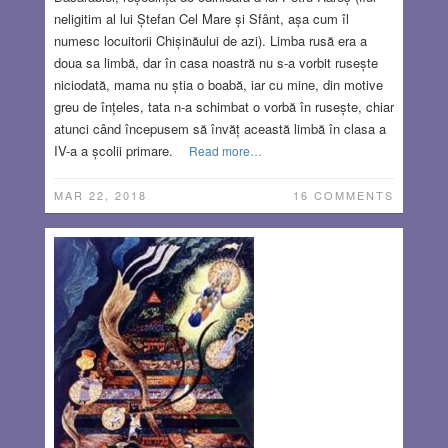
neligitim al lui Ștefan Cel Mare și Sfânt, așa cum îl
numesc locuitorii Chișinăului de azi). Limba rusă era a
doua sa limbă, dar în casa noastră nu s-a vorbit rusește
niciodată, mama nu știa o boabă, iar cu mine, din motive
greu de înțeles, tata n-a schimbat o vorbă în rusește, chiar
atunci când începusem să învăț această limbă în clasa a
IV-a a școlii primare.
Read more…
MAR 22, 2018
16 COMMENTS