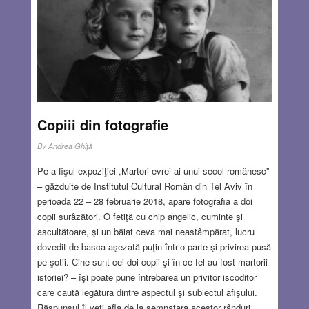
deoarece și Donald Trump…a revenit, anunțând mutarea
iminentă (în luna mai) a ambasadei…
Read more…
MAR 1, 2018
14 COMMENTS
Copiii din fotografie
By
Andrea Ghiţă
Pe a fişul expoziţiei „Martori evrei ai unui secol românesc”
– găzduite de Institutul Cultural Român din Tel Aviv în
perioada 22 – 28 februarie 2018, apare fotografia a doi
copii surâzători. O fetiţă cu chip angelic, cuminte şi
ascultătoare, şi un băiat ceva mai neastâmpărat, lucru
dovedit de basca aşezată puţin într-o parte şi privirea pusă
pe şotii. Cine sunt cei doi copii şi în ce fel au fost martorii
istoriei? – îşi poate pune întrebarea un privitor iscoditor
care caută legătura dintre aspectul şi subiectul afişului.
Răspunsul îl veţi afla de la semnatara acestor rânduri,