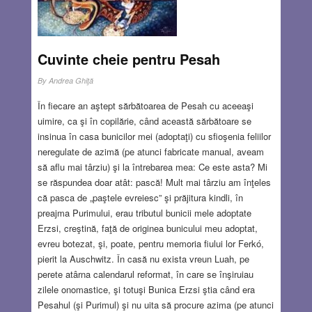
Cuvinte cheie pentru Pesah
By
Andrea Ghiţă
În fiecare an aştept sărbătoarea de Pesah cu aceeaşi
uimire, ca şi în copilărie, când această sărbătoare se
insinua în casa bunicilor mei (adoptaţi) cu sfioşenia feliilor
neregulate de azimă (pe atunci fabricate manual, aveam
să aflu mai târziu) şi la întrebarea mea: Ce este asta? Mi
se răspundea doar atât: pască! Mult mai târziu am înţeles
că pasca de „paştele evreiesc” şi prăjitura kindli, în
preajma Purimului, erau tributul bunicii mele adoptate
Erzsi, creştină, faţă de originea bunicului meu adoptat,
evreu botezat, şi, poate, pentru memoria fiului lor Ferkó,
pierit la Auschwitz. În casă nu exista vreun Luah, pe
perete atârna calendarul reformat, în care se înşiruiau
zilele onomastice, şi totuşi Bunica Erzsi ştia când era
Pesahul (şi Purimul) şi nu uita să procure azima (pe atunci