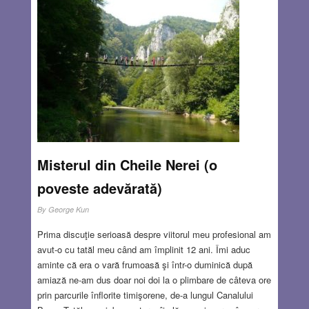
povești. Avea o voce plăcută, caldă. Literele și desenele
din cărțile de povești se reflectau în culorile curcubeului
din lentilele ochelarilor ei. Mi-era foarte dragă și multă
vreme am fost convins că era și bunica mea.
Read
more…
MAR 22, 2018
2 COMMENTS
Misterul din Cheile Nerei (o
poveste adevărată)
By
George Kun
Prima discuţie serioasă despre viitorul meu profesional am
avut-o cu tatăl meu când am împlinit 12 ani. Îmi aduc
aminte că era o vară frumoasă şi într-o duminică după
amiază ne-am dus doar noi doi la o plimbare de câteva ore
prin parcurile înflorite timişorene, de-a lungul Canalului