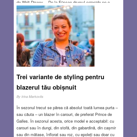
de Walt Disney… De la Füssen drumul coincide pe o
porţiune cu renumita Romantische Strasse, după care,
despărţindu-se de acesta, ajunge la celebra staţiune de
sporturi de iarnă Garmisch-Partenkirchen, dominată de
Zugspitze, cel mai înalt munte al Germaniei.
Read
more…
MAR 22, 2018
3 COMMENTS
Trei variante de styling pentru
blazerul tău obișnuit
By
Irina Markovits
În sezonul trecut se părea că absolut toată lumea purta –
sau căuta – un blazer în carouri, de preferat Prince de
Galles. În sezonul acesta, orice model e acceptabil: cu
carouri sau în dungi, din stofă, din gabardină, din cașmir
sau din mătase, înflorat sau roz, cu epoleți sau doar cu