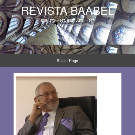
REVISTA BAABEL
ISSN 2734-4967, ISSN-L 2734-4967
Select Page