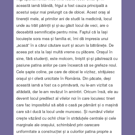
această iarnă blândă, frigul a fost cauza principală a
acestui sejur mai prelungit ca de obicei. Acest oraș al
tinereții mele, al primilor ani de studii la medicină, locul
unde au trăit părinții și și-au găsit locul de veci, are o
deosebită semnificație pentru mine. Faptul că la Iași
locuiește sora mea și familia ei, îmi dă impresia unui
„acasă” în a cărui căutare sunt și acum la bătrânețe. De
aceea pot sta la Iași multă vreme cu plăcere. Orașul în
sine, fără studenți, este molcom, liniștit și-și păstrează cu
pasiune patina anilor pe care încearcă să se grefeze noul.
Cele șapte coline, pe care de obicei le vizitez, străjuiesc
orașul și-i oferă unicitate în România. Din păcate, deși
această iarnă a fost ca o primăvară, nu le-am vizitat ca
altădată, dar le-am revăzut în amintiri. Oricum însă, ele au
devenit locul predilect al vilelor noi în care locuiesc tineri
care fac imposibilul să aibă o casă pe pământ și o mașină
care să-i ducă la locul unde muncesc. Și numărul vilelor
crește văzând cu ochii chiar în străduțele centrale și cele
marginale ale orașului, schimbând prin oarecare
uniformitate a construcției și a culorilor patina proprie a