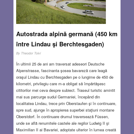
MAR 22, 2018
1 COMMENT
Autostrada alpină germană (450 km
între Lindau şi Berchtesgaden)
By
Theodor Toivi
În ultimii 25 de ani am traversat adeseori Deutsche
Alpenstrasse, fascinanta şosea bavareză care leagă
oraşul Lindau cu Berchtesgaden pe o lungime de 450 de
kilometri, privilegiu care m-a obligat să împărtăşesc
cititorilor mei ceva despre subiect. Traseul turistic amintit
mai sus parcurge sudul Germaniei, începând din
localitatea Lindau, trece prin Oberstaufen şi în continuare,
spre sud, ajunge în apropierea superbei staţiuni montane
Oberstdorf. În continuare drumul traversează Füssen,
unde se află renumitele castele ale regilor Ludwig II şi
Maximilian II ai Bavariei, adoptate ulterior în lumea creată