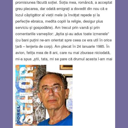
promisiunea făcută soției. Soția mea, româncă, a acceptat
greu plecarea, dar odată emigrați a dovedit din nou că e
lozul câștigător al vieții mele (a învățat repede și la
perfecție ebraica, medita copiii la religie, desigur plus
serviciu și gospodărie). Am trecut prin vamă și prin
comentariile vameșilor: „ăștia și-au adus toate izmenele”
(cu bani puțini ne-am orientat spre ceea ce era util în orice
țară – lenjeria de corp). Am plecat în 24 ianuarie 1985. În
avion, fetița mea de 8 ani, care nu mai zburase niciodată,
mi-a spus „știi, tata, mi se pare că drumul acesta l-am mai
făcut odată” (!!!???) Pe atunci, în afară de numele țării
spre care zburam ea nu știa nimic, probabil nu înțelegea
nici măcar ce înseamnă altă țară.
Read more…
MAR 22, 2018
14 COMMENTS