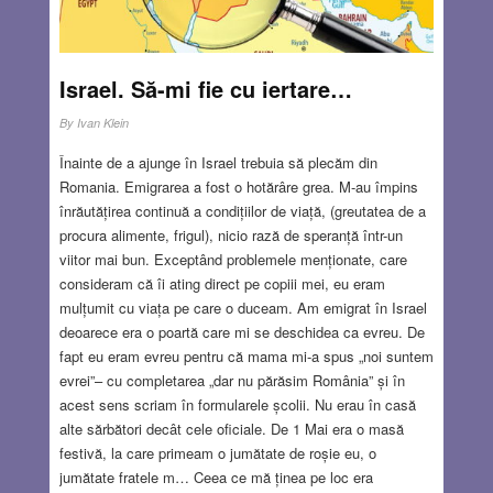
autoritățile au binevoit să aprobe ambele cereri: nu numai
vacanța la marea Adriatică ci și emigrarea în Australia.
Read more…
Israel. Să-mi fie cu iertare…
MAR 22, 2018
5 COMMENTS
By
Ivan Klein
Înainte de a ajunge în Israel trebuia să plecăm din
Romania. Emigrarea a fost o hotărâre grea. M-au împins
înrăutățirea continuă a condițiilor de viață, (greutatea de a
procura alimente, frigul), nicio rază de speranță într-un
viitor mai bun. Exceptând problemele menționate, care
consideram că îi ating direct pe copiii mei, eu eram
mulțumit cu viața pe care o duceam. Am emigrat în Israel
deoarece era o poartă care mi se deschidea ca evreu. De
fapt eu eram evreu pentru că mama mi-a spus „noi suntem
evrei”– cu completarea „dar nu părăsim România” și în
acest sens scriam în formularele școlii. Nu erau în casă
alte sărbători decât cele oficiale. De 1 Mai era o masă
festivă, la care primeam o jumătate de roșie eu, o
jumătate fratele m… Ceea ce mă ținea pe loc era