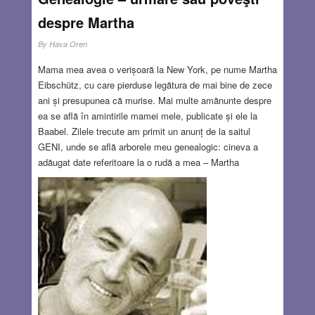
despre Martha
By
Hava Oren
Mama mea avea o verișoară la New York, pe nume Martha
Eibschütz, cu care pierduse legătura de mai bine de zece
ani și presupunea că murise. Mai multe amănunte despre
ea se află în amintirile mamei mele, publicate și ele la
Baabel. Zilele trecute am primit un anunț de la saitul
GENI, unde se află arborele meu genealogic: cineva a
adăugat date referitoare la o rudă a mea – Martha
Eibschütz. Interesant. Am văzut că figurează data
decesului, 2.II.2018 și că au apărut mai multe fotografii ale
ei. Eu o cunoșteam doar vag, o văzusem o singură dată,
prin anii 1980, dar nu încăpea nicio îndoială, era chiar ea.
Datele au fost adăugate de un oarecare Peter Mintun. Cine
să fie? Nu aveam habar. Am luat legătura cu el prin GENI
și iată ce am aflat:
Read more…
MAR 1, 2018
6 COMMENTS