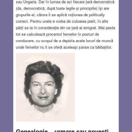
sau Ungaria. Dar în lumea de azi fiecare țară democratică
(da, democratică, după toate legile și principiile) își are
grupurile ei, cărora li se aplică noțiunea de politically
correct. Pentru unele e vorba de culoarea pielii, în alte
părți se ia în considerație din ce țară ai emigrat. Mai peste
tot se calculează procentul femeilor în posturi de
conducere, cu scopul de a depista acele locuri de muncă
unde femeilor nu li se oferă aceleași șanse ca bărbaților.
Dacă nu mă înșel, în Israel există o legislație care cere
tuturor întreprinderilor să aloce un procent de posturi
indivizilor handicapați. Și acum voi încerca să
dezamăgesc cititorul care a ajuns la acest punct și care
deja m-a catalogat ca împietrit din punct de vedere
intelectual-social, un fel de Archie Bunker rasist (dacă
cineva își mai amintește de acest superb personaj dintr-un
serial de pe vremuri).
Read more…
MAR 1, 2018
10 COMMENTS
Genealogie – urmare sau poveşti