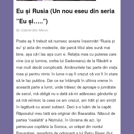
Eu și Rusia (Un nou eseu din seria
”Eu și…..”)
By
Gabriel Ben Meron
Poate aș fi trebuit să numesc aceste însemnări ”Rusia și
eu” și asta din modestie, dar parcă titlul ales sună mai
bine, așa că-l las așa cum e. Relația mea cu puterea care
vine (ca și lumina, vorba lui Sadoveanu) de la Răsărit e
mai mult decât complicată. Amănuntele fac parte din viața
mea și pentru nimic în lume n-aș fi crezut că voi fi în stare
să le fac publice. Dar ce se întâmplă în ultima vreme în
această parte a lumii, unde trăiesc de aproape o jumătate
de secol, mă obligă nu o dată să-mi adâncesc gândurile și
să mă reîntorc la ceea ce am crezut, am trăit și am simțit
în legătură cu acest subiect. Deci s-o luăm de la capăt.
Răposatul meu tată era originar din Basarabia. Născut de
partea ”cealaltă” a Nistrului, în Ucraina de azi, își
petrecuse copilăria la Soroca, un orășel din nordul
Basarabiei, reședința de odinioară a lui Petru Rareș (fiul