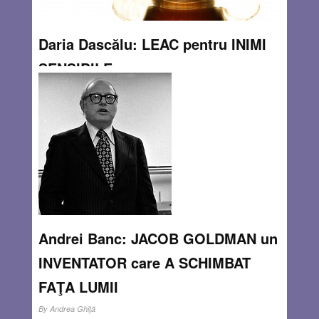
Daria Dascălu: LEAC pentru INIMI
SENSIBILE
By
Andrea Ghiţă
De la o vreme, trebuie să fii atent cu toate: mâncarea,
băutura, efortul… Să faci mişcare, dar să nu sari peste cal
! Vine însă şi câte o zi festivă. Un cuplu se aşează pe
terasă la un prânz vesel.
Read more…
AUG 6, 2014
0 COMMENTS
Andrei Banc: JACOB GOLDMAN un
INVENTATOR care A SCHIMBAT
FAŢA LUMII
By
Andrea Ghiţă