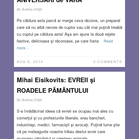
By
Andrea Ghiţă
Pe căldura asta parcă ar merge ceva răcoros, un preparat
care să nu aibă nevoie de cuptor sau cât mai puţină treabă
cu coptul pe căldura asta! Aşa am ajuns la două reţete
festive, delicioase şi răcoroase, pe care fosta
Read
more…
AUG 6, 2014
0 COMMENTS
Mihai Eisikovits: EVREII şi
ROADELE PĂMÂNTULUI
By
Andrea Ghiţă
S-a înrădăcinat ideea că evreii se ocupau mai ales cu
comerţul şi cu profesiunile liberale, erau bancheri,
industriaşi, medici, farmacişti şi avocaţi. Puţină lume ştie
că pe meleagurile noastre trăiau destui evrei care
munceau pământul şi creşteau animale.