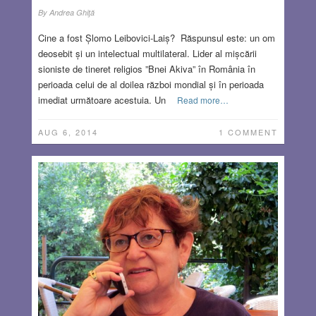
By
Andrea Ghiţă
Cine a fost Șlomo Leibovici-Laiș? Răspunsul este: un om
deosebit și un intelectual multilateral. Lider al mișcării
sioniste de tineret religios ”Bnei Akiva” în România în
perioada celui de al doilea război mondial și în perioada
imediat următoare acestuia. Un
Read more…
AUG 6, 2014
1 COMMENT