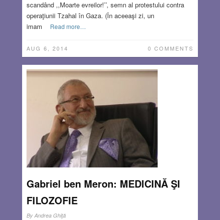
scandând ,,Moarte evreilor!’’, semn al protestului contra
operaţiunii Tzahal în Gaza. (În aceeaşi zi, un
imam
Read more…
AUG 6, 2014
0 COMMENTS
Gabriel ben Meron: MEDICINĂ ŞI
FILOZOFIE
By
Andrea Ghiţă