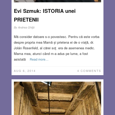
Evi Szmuk: ISTORIA unei
PRIETENII
By
Andrea Ghiţă
Mă consider datoare s-o povestesc. Pentru că este vorba
despre propria mea Mamă și prietena ei de o viață, dr.
Jolán Rosenfeld, al cărei soţ era de asemenea medic.
Mama mea, atunci când m-a adus pe lume, a fost
asistată
Read more…
AUG 6, 2014
4 COMMENTS