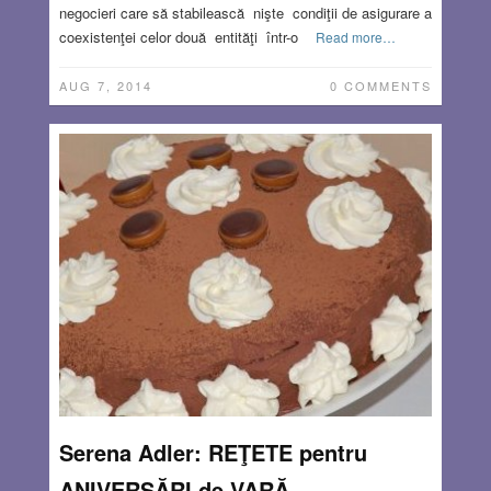
negocieri care să stabilească nişte condiţii de asigurare a
coexistenţei celor două entităţi într-o
Read more…
AUG 7, 2014
0 COMMENTS
Serena Adler: REŢETE pentru
ANIVERSĂRI de VARĂ