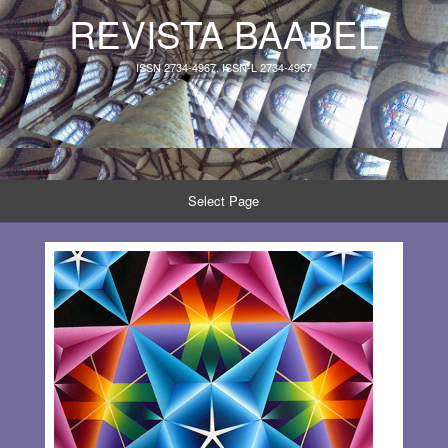
REVISTA BAABEL
ISSN 2734-4967, ISSN-L 2734-4967
Select Page