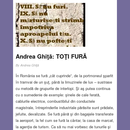
Închipuiți-vă că am auzi prin birouri ”Trage-mi și mie două
goldmanuri după actul ăsta!”. Din fericire invențiile nu
poartă numele creatorului și astfel ”xeroxul” duce cu el în
limbajul comun numele firmei care l-a fabricat prima, firmă
la care directorul
Read more…
AUG 6, 2014
0 COMMENTS
Andrea Ghiţă: TOŢI FURĂ
By
Andrea Ghiţă
În România se fură „cât cuprinde”, de la portmoneul şparlit
în tramvai de un şuţ, până la limuzinele de lux – sustrase
cu metodă de grupurile de interlopi. Şi aş putea continua
cu o sumedenie de exemple: şinele de cale ferată,
cablurile electrice, combustibilul din conductele
magistrale, întreprinderile industriale părăsite sunt prădate,
jefuite, devalizate. Se fură până şi din bagajele transferate
la aeroport, la fel cum se fură la cântar, la casa de marcat,
la agenţia de turism. Ca să nu mai vorbesc de tunurile şi