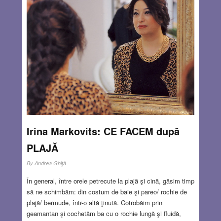
Irina Markovits: CE FACEM după
PLAJĂ
By
Andrea Ghiţă
În general, între orele petrecute la plajă şi cină, găsim timp
să ne schimbăm: din costum de baie şi pareo/ rochie de
plajă/ bermude, într-o altă ţinută. Cotrobăim prin
geamantan şi cochetăm ba cu o rochie lungă şi fluidă,