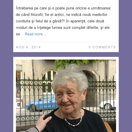
Întrebarea pe care şi-o poate pune oricine e următoarea:
de când filozofii, fie ei antici, ne indică nouă medicilor
conduita şi felul de a gândi?! În aparenţă, cele două
moduri de a înţelege lumea sunt complet diferite, şi ele
se
Read more…
AUG 6, 2014
0 COMMENTS