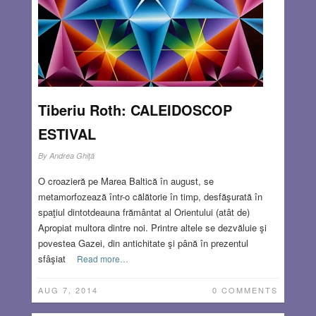
Tiberiu Roth: CALEIDOSCOP
ESTIVAL
By
Andrea Ghiţă
O croazieră pe Marea Baltică în august, se
metamorfozează într-o călătorie în timp, desfăşurată în
spaţiul dintotdeauna frământat al Orientului (atât de)
Apropiat multora dintre noi. Printre altele se dezvăluie şi
povestea Gazei, din antichitate şi până în prezentul
sfâşiat
Read more…
AUG 7, 2014
0 COMMENTS