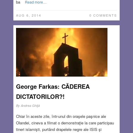
ba
Read more…
AUG 6, 2014
0 COMMENTS
George Farkas: CĂDEREA
DICTATORILOR?!
By
Andrea Ghiţă
Chiar în aceste zile, într-unul din oraşele paşnice ale
Olandei, cineva a filmat o demonstraţie la care participau
tineri islamişti, purtând drapelele negre ale ISIS şi