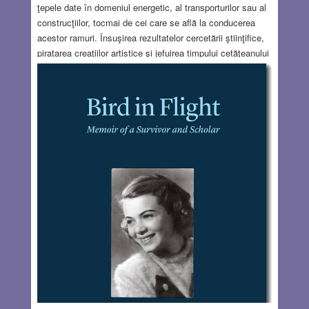
ţepele date în domeniul energetic, al transporturilor sau al
construcţiilor, tocmai de cei care se află la conducerea
acestor ramuri. Însuşirea rezultatelor cercetării ştiinţifice,
piratarea creaţiilor artistice şi jefuirea timpului cetăţeanului
ţinut la cozi, amânat şi ameţit cu promisiuni onorate la
calendele greceşti, închid acest cerc atotcuprinzător al
hoţiei.
Read more…
AUG 6, 2014
0 COMMENTS