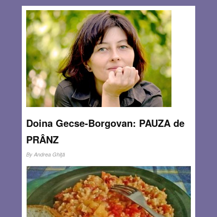
Doina Gecse-Borgovan: PAUZA de
PRÂNZ
By
Andrea Ghiţă
Suntem în Italia, la Cuneo, capitala provinciei cu același
nume, un mic orășel universitar la poalele Alpilor Maritimi.
Se apropie de trei și jumătate și dintr-o dată străzile se
umplu de oameni. Și când spun ”dintr-o dată” nu folosesc
o
Read more…