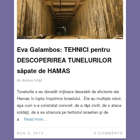
Eva Galambos: TEHNICI pentru
DESCOPERIREA TUNELURILOR
săpate de HAMAS
By
Andrea Ghiţă
Tunelurile s-au dovedit mijloace deosebit de eficiente ale
Hamas în lupta împotriva Israelului.. Ele au multiple roluri,
aşa cum s-a constatat concret: de a răpi civili, de s ataca
soldaţi, de a se strecura pe teritoriul israelian şi de
a
Read more…
AUG 6, 2014
0 COMMENTS