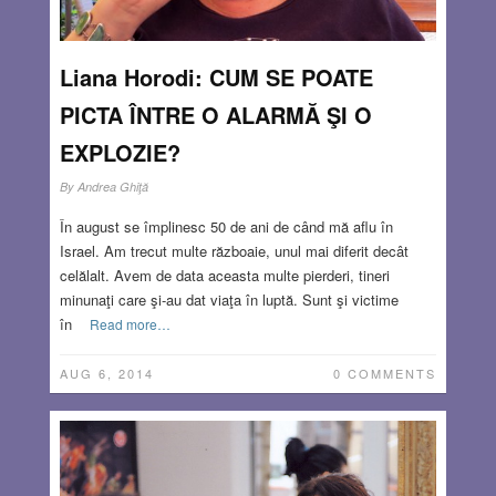
Liana Horodi: CUM SE POATE
PICTA ÎNTRE O ALARMĂ ŞI O
EXPLOZIE?
By
Andrea Ghiţă
În august se împlinesc 50 de ani de când mă aflu în
Israel. Am trecut multe războaie, unul mai diferit decât
celălalt. Avem de data aceasta multe pierderi, tineri
minunaţi care şi-au dat viaţa în luptă. Sunt şi victime
în
Read more…
AUG 6, 2014
0 COMMENTS