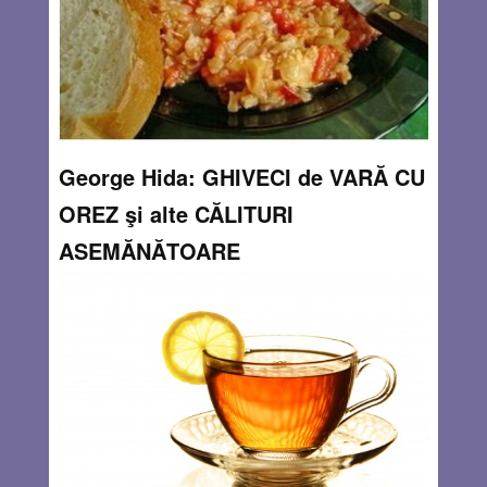
AUG 6, 2014
0 COMMENTS
George Hida: GHIVECI de VARĂ CU
OREZ şi alte CĂLITURI
ASEMĂNĂTOARE
By
Andrea Ghiţă
Acum e vară şi nepoţelulmeu, Gavin, pofteşte la
mâncăruri uşoare, cu legume de sezon. Listele mele de
reţete nu mă entuziasmau, când, dintr-o dată, mi-am
amintit de Rizses lecsὸ (ghiveci de vară cu orez) pe care
mama îl făcea vara
Read more…
AUG 6, 2014
0 COMMENTS