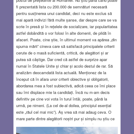
postul de președinte al României. Nu știu până când poate
fi prezentată lista cu 200.000 de semnături necesară
pentru susținerea unui candidat, deci nu este exclus să
mai apară indivizi fără multe șanse, dar despre care se va
scrie în presă și în rețelele de socializare, iar popularitatea
astfel dobândită o vor folosi în alte domenii, de pildă în
afaceri. Poate, cine știe, în ultimul moment va apărea „din
spuma mării” cineva care să satisfacă principalele criterii
cerute de o masă suficientă, critică, de alegători și ar
putea să câștige. Dar cred că astfel de surprize apar
numai în Statele Unite și chiar și acolo destul de rar. Să
analizăm deocamdată lista actuală. Menționez de la
început că în afara unor criterii obiective și obligatorii,
abordarea mea a fost subiectivă, adică ceea ce îmi place
sau îmi displace mie la candidați. Încă nu m-am decis
definitiv pe cine voi vota în turul întâi, poate, până la
urmă, pe nimeni. (La cel de-al doilea, principiul esențial
este „răul cel mai mic”). Aș vrea să mai adaug ceva. O
mare parte dintre alegătorii noștri pur și simplu nu știu ce
poate și ce nu poate să facă un președinte. La anumite
categorii mai persistă mentalitatea ceaușistă, că