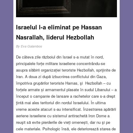
Israelul l-a eliminat pe Hassan
Nasrallah, liderul Hezbollah
By
Eva Galambos
De câteva zile războiul din Israel s-a mutat în nord,
principalele forțe militare israeliene concentrându-se
asupra slăbirii organizației teroriste Hezbollah, sprijinite de
Iran. A doua zi după izbucnirea conflictului din Gaza,
împotriva grupărilor teroriste Hamas, şi Hezbollah – cu
forțele armate și armamentul plasate în sudul Libanului – a
început o campanie de lansare a rachetelor care s-a drept
ţintă mai ales teritoriul din nordul Israelului. În ultima
vreme aceste atacuri s-au intensificat. Înzestrarea apărării
aeriene israeliene cu sistemul antirachetă Iron Dome a
reuşit să evite pierderile de vieți omenești, dar nu şi pe
cele materiale. Psihologic însă, ele deteriorează starea de