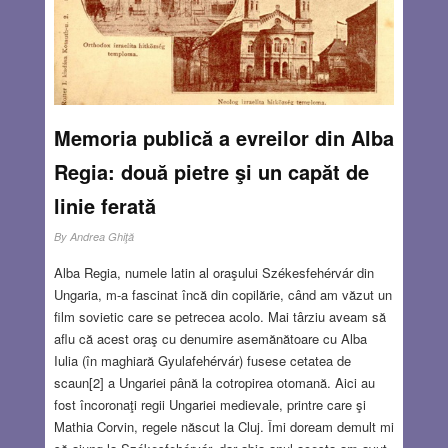
Memoria publică a evreilor din Alba
Regia: două pietre şi un capăt de
linie ferată
By
Andrea Ghiţă
Alba Regia, numele latin al oraşului Székesfehérvár din
Ungaria, m-a fascinat încă din copilărie, când am văzut un
film sovietic care se petrecea acolo. Mai târziu aveam să
aflu că acest oraş cu denumire asemănătoare cu Alba
Iulia (în maghiară Gyulafehérvár) fusese cetatea de
scaun[2] a Ungariei până la cotropirea otomană. Aici au
fost încoronaţi regii Ungariei medievale, printre care şi
Mathia Corvin, regele născut la Cluj. Îmi doream demult mi