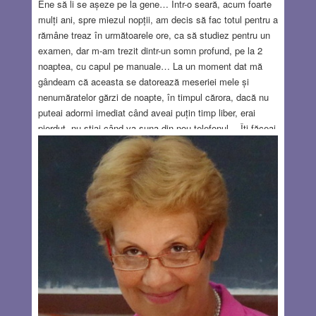
Ene să li se așeze pe la gene… Într-o seară, acum foarte
mulți ani, spre miezul nopții, am decis să fac totul pentru a
rămâne treaz în următoarele ore, ca să studiez pentru un
examen, dar m-am trezit dintr-un somn profund, pe la 2
noaptea, cu capul pe manuale… La un moment dat mă
gândeam că aceasta se datorează meseriei mele și
nenumăratelor gărzi de noapte, în timpul cărora, dacă nu
puteai adormi imediat când aveai puțin timp liber, erai
pierdut, nu știai când va suna din nou telefonul… Îți făceai
treaba pentru care erai trezit, te întorceai în camera de
gardă, stingeai țigara (obicei rău, periculos, de care m-am
despărțit, slavă Domnului, de peste patruzeci de ani), te
culcai, stingeai lumina și sperai să adormi cât mai
repede.
Read more…
SEP 19, 2024
11 COMMENTS