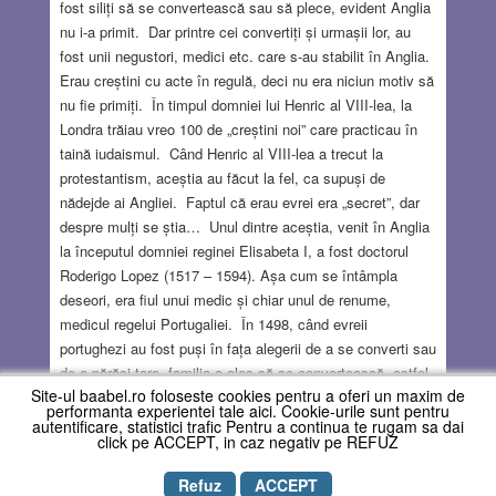
fost siliți să se convertească sau să plece, evident Anglia
nu i-a primit. Dar printre cei convertiți și urmașii lor, au
fost unii negustori, medici etc. care s-au stabilit în Anglia.
Erau creștini cu acte în regulă, deci nu era niciun motiv să
nu fie primiți. În timpul domniei lui Henric al VIII-lea, la
Londra trăiau vreo 100 de „creștini noi” care practicau în
taină iudaismul. Când Henric al VIII-lea a trecut la
protestantism, aceștia au făcut la fel, ca supuși de
nădejde ai Angliei. Faptul că erau evrei era „secret”, dar
despre mulți se știa… Unul dintre aceștia, venit în Anglia
la începutul domniei reginei Elisabeta I, a fost doctorul
Roderigo Lopez (1517 – 1594). Așa cum se întâmpla
deseori, era fiul unui medic și chiar unul de renume,
medicul regelui Portugaliei. În 1498, când evreii
portughezi au fost puși în fața alegerii de a se converti sau
de a părăsi țara, familia a ales să se convertească, astfel
Site-ul baabel.ro foloseste cookies pentru a oferi un maxim de
că Roderigo s-a născut deja „creștin”. A studiat la
performanta experientei tale aici. Cookie-urile sunt pentru
Coimbra și a început să practice medicina, dar cum
autentificare, statistici trafic Pentru a continua te rugam sa dai
click pe ACCEPT, in caz negativ pe REFUZ
Inchiziția îl bănuia că practică pe ascuns iudaismul, a
decis că era mai bine să se facă nevăzut – și în 1559 s-a
Refuz
ACCEPT
stabilit în Anglia. A trecut la protestantism și a început să
Copyright © REVISTA BAABEL