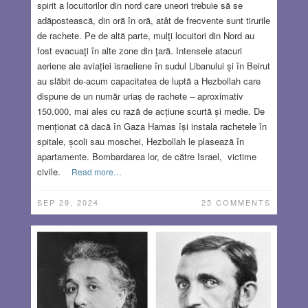
spirit a locuitorilor din nord care uneori trebuie să se
adăpostească, din oră în oră, atât de frecvente sunt tirurile
de rachete. Pe de altă parte, mulţi locuitori din Nord au
fost evacuaţi în alte zone din ţară. Intensele atacuri
aeriene ale aviației israeliene în sudul Libanului și în Beirut
au slăbit de-acum capacitatea de luptă a Hezbollah care
dispune de un număr uriaș de rachete – aproximativ
150.000, mai ales cu rază de acțiune scurtă și medie. De
menționat că dacă în Gaza Hamas își instala rachetele în
spitale, școli sau moschei, Hezbollah le plasează în
apartamente. Bombardarea lor, de către Israel, victime
civile.
Read more…
SEP 29, 2024
25 COMMENTS