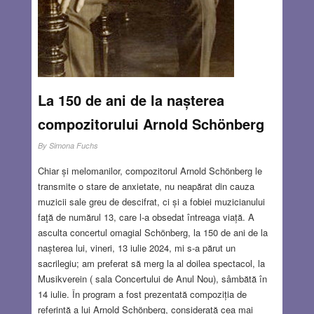
La 150 de ani de la nașterea
compozitorului Arnold Schönberg
By
Simona Fuchs
Chiar și melomanilor, compozitorul Arnold Schönberg le
transmite o stare de anxietate, nu neapărat din cauza
muzicii sale greu de descifrat, ci și a fobiei muzicianului
faţă de numărul 13, care l-a obsedat întreaga viață. A
asculta concertul omagial Schönberg, la 150 de ani de la
nașterea lui, vineri, 13 iulie 2024, mi s-a părut un
sacrilegiu; am preferat să merg la al doilea spectacol, la
Musikverein ( sala Concertului de Anul Nou), sâmbătă în
14 iulie. În program a fost prezentată compoziția de
referință a lui Arnold Schönberg, considerată cea mai