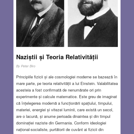
Naziștii și Teoria Relativității
By
Peter Biro
Principiile fizicii și ale cosmologiei moderne se bazează în
mare parte, pe teoria relativității a lui Einstein. Valabilitatea
acesteia a fost confirmată de nenumărate ori prin
experimente și calcule matematice. Este greu de imaginat
că înțelegerea modernă a funcționării spațiului, timpului,
materiei, energiei și vitezei luminii, care există un secol,
are o lacună, și anume perioada dinaintea și din timpul
dominației naziste din Germania. Conform ideologiei
național-socialiste, purtătorii de cuvânt ai fizicii din