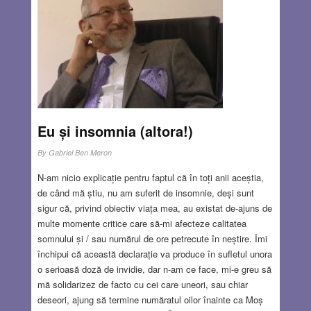
verigheta ei. E un inel foarte simplu, subțire. Data gravată
nu coincide cu data nunții mamei. Mi-am amintit de
povestea lui. După ce a fost eliberată din lagărul de
concentrare și ca prin miracol l-a regăsit pe tatăl meu, a
avut o surpriză extraordinară: tata a scos din buzunar un
inel de aur și i l-a pus pe deget.
Read more…
SEP 19, 2024
16 COMMENTS
Eu și insomnia (altora!)
By
Gabriel Ben Meron
N-am nicio explicație pentru faptul că în toți anii aceștia,
de când mă știu, nu am suferit de insomnie, deși sunt
sigur că, privind obiectiv viața mea, au existat de-ajuns de
multe momente critice care să-mi afecteze calitatea
somnului și / sau numărul de ore petrecute în neștire. Îmi
închipui că această declarație va produce în sufletul unora
o serioasă doză de invidie, dar n-am ce face, mi-e greu să
mă solidarizez de facto cu cei care uneori, sau chiar
deseori, ajung să termine număratul oilor înainte ca Moș