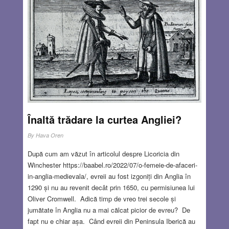
confruntat de câteva ori cu această sintagmă. Împlinirea
unor visuri care păreau total irealizabile m-a convins că
îmbătarea cu apă rece nu este întotdeauna inutilă. În timp,
după ce s-au petrecut diverse întâmplări ciudate pe care
nimeni nu le-ar fi crezut posibile, am început să observ cu
atenție fenomenul. Mi-am dat seama că o dorință pe care
o ai astăzi se poate împlini abia peste ani, când aproape
ai uitat-o. Totuși, Universul căruia într-un mod ciudat i-ai
încredințat-o, a găsit modalitatea de a o împlini.
Read
more…
Înaltă trădare la curtea Angliei?
SEP 19, 2024
13 COMMENTS
By
Hava Oren
După cum am văzut în articolul despre Licoricia din
Winchester https://baabel.ro/2022/07/o-femeie-de-afaceri-
in-anglia-medievala/, evreii au fost izgoniți din Anglia în
1290 și nu au revenit decât prin 1650, cu permisiunea lui
Oliver Cromwell. Adică timp de vreo trei secole și
jumătate în Anglia nu a mai călcat picior de evreu? De
fapt nu e chiar așa. Când evreii din Peninsula Iberică au