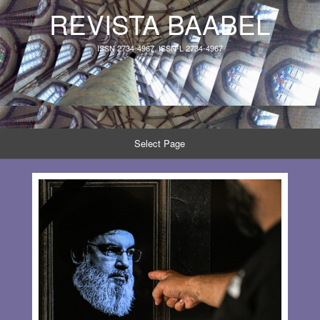
REVISTA BAABEL
ISSN 2734-4967, ISSN-L 2734-4967
Select Page