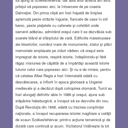
să ajung la Székesfehérvár, dar abia anul acesta am avut
prilejul să poposesc aici, la întoarcere de pe coasta
Dalmaţiei. Din prima clipă am fost frapată de liniştea
aşternută peste străzile înguste, flancate de case în stil
baroc, peste piaţetele cu cafenele şi cofetării unde
oamenii adăstau, admirând oraşul care li se dezvăluia sub
soarele blând al sfârşitului de vară. Edificiile maiestuoase
ale bisericilor, numărul mare de monumente, statui şi plăci
memoriale amplasate pe ziduri vădesc că oraşul este
impregnat de istorie, respiră istorie, îndeplinindu-şi fără
răgaz misiunea de căpătâi de a împărtăşi această istorie
tuturor celor care poposesc aici. Şi nu e de mirare, pentru
că cetatea Albei Regia a fost întemeiată odată cu
descălecarea, a înflorit în epoca glorioasă a Ungariei
medievale şi a decăzut după cotropirea otomană, Turcii au
fost alungaţi definitiv abia în 1686 şi oraşul, ajuns sub
stăpânire habsburgică, a început să se dezvolte din nou.
După Revoluţia din 1848, odată cu trezirea conştiinţei
naţionale, a început recuperarea istoriei maghiare a cetăţii
de scaun Székesfehérvar, printr-o acţiune temeinică şi de
durată care continuă şi acum. Vizitatorul întâlneşte la tot