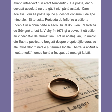
având într-adevăr un efect terapeutic? Se poate, dar o
dovadă absolută nu s-a găsit nici până astăzi. Cam
același lucru se poate spune și despre consumul de ape
minerale. Și totuși… Perioada de înflorire a băilor a
început în a doua parte a secolului al XVII-lea. Marchiza
de Sévigné a fost la Vichy în 1676 și a povestit că băile
au vindecat-o de reumatism. Tot în același an, un medic
din Bath a publicat o broșură despre proprietățile curative
ale izvoarelor minerale și termale locale. Astfel a apărut o
nouă „modă”: lumea bună a început să meargă la băi.
Desigur că mulți au lăudat virtuțile apei, dar să nu uităm
că acesteia i se adăuga schimbarea de decor, atmosfera
de vacanță, odihna. Atmosfera de la băi îmi amintește de
romanul Northanger Abbey, scris de Jane Austen (1775 –
1817). Ea însăși a trăit o vreme la Bath și descrie foarte
convingător viața mondenă, plimbările, concertele,
seratele, dar mai ales importanța de a vedea și a fi văzută
pentru a face „o partidă bună”. Cu timpul moda băilor s-a
răspândit în întreaga Europă și chiar mai departe.
Read
more…