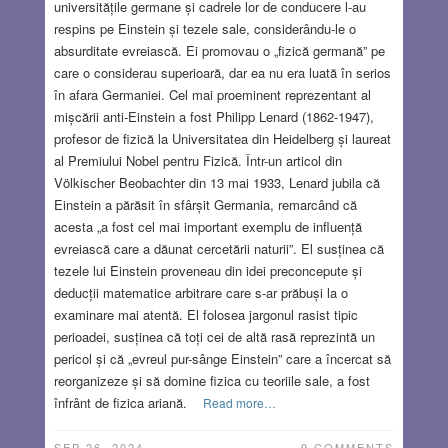
universitățile germane și cadrele lor de conducere l-au
respins pe Einstein și tezele sale, considerându-le o
absurditate evreiască. Ei promovau o „fizică germană” pe
care o considerau superioară, dar ea nu era luată în serios
în afara Germaniei. Cel mai proeminent reprezentant al
mișcării anti-Einstein a fost Philipp Lenard (1862-1947),
profesor de fizică la Universitatea din Heidelberg și laureat
al Premiului Nobel pentru Fizică. Într-un articol din
Völkischer Beobachter din 13 mai 1933, Lenard jubila că
Einstein a părăsit în sfârșit Germania, remarcând că
acesta „a fost cel mai important exemplu de influență
evreiască care a dăunat cercetării naturii”. El susținea că
tezele lui Einstein proveneau din idei preconcepute și
deducții matematice arbitrare care s-ar prăbuși la o
examinare mai atentă. El folosea jargonul rasist tipic
perioadei, susținea că toți cei de altă rasă reprezintă un
pericol și că „evreul pur-sânge Einstein” care a încercat să
reorganizeze și să domine fizica cu teoriile sale, a fost
înfrânt de fizica ariană.
Read more…
SEP 26, 2024
9 COMMENTS