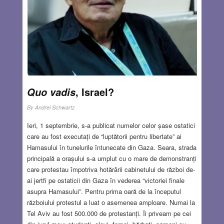
ocupat cu mult succes și cu reabilitarea acestor
bolnavi.)
Read more…
SEP 19, 2024
14 COMMENTS
, Israel?
Quo vadis
By
Andrei Schwartz
Ieri, 1 septembrie, s-a publicat numelor celor șase ostatici
care au fost executați de “luptătorii pentru libertate” ai
Hamasului în tunelurile întunecate din Gaza. Seara, strada
principală a orașului s-a umplut cu o mare de demonstranți
care protestau împotriva hotărârii cabinetului de război de-
ai jertfi pe ostaticii din Gaza în vederea “victoriei finale
asupra Hamasului”. Pentru prima oară de la începutul
războiului protestul a luat o asemenea amploare. Numai la
Tel Aviv au fost 500.000 de protestanți. Îi priveam pe cei