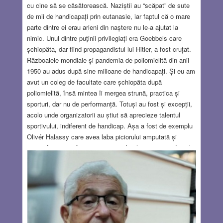
cu cine să se căsătorească. Naziștii au “scăpat” de sute
de mii de handicapați prin eutanasie, iar faptul că o mare
parte dintre ei erau arieni din naștere nu le-a ajutat la
nimic. Unul dintre puţinii privilegiați era Goebbels care
șchiopăta, dar fiind propagandistul lui Hitler, a fost cruțat.
Războaiele mondiale și pandemia de poliomielită din anii
1950 au adus după sine milioane de handicapați. Și eu am
avut un coleg de facultate care șchiopăta după
poliomielită, însă mintea îi mergea strună, practica și
sporturi, dar nu de performanță. Totuși au fost și excepții,
acolo unde organizatorii au știut să aprecieze talentul
sportivului, indiferent de handicap. Așa a fost de exemplu
Olivér Halassy care avea laba piciorului amputată și
totuși, în 1928 a fost component al echipei ungare de polo,
campioană olimpică. Ideea unui sport paralimpic au avut-o
câțiva veterani britanici ai Războiulu Mondial în 1948.(1)
Printre inițiatori a fost neurochirurgul evreu german Ludwig
Guttmann, unul din pionierii tratamentului leziunilor de
măduvă a spinării, în urma cărora mulți pacienți rămân
paralizați. (În 1939 el s-a refugiat în Anglia, unde s-a