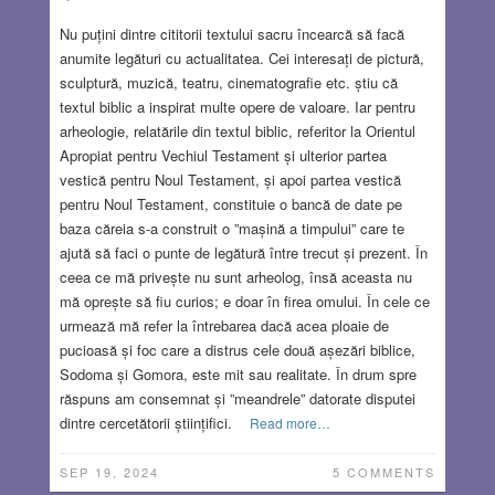
Nu puțini dintre cititorii textului sacru încearcă să facă
anumite legături cu actualitatea. Cei interesați de pictură,
sculptură, muzică, teatru, cinematografie etc. știu că
textul biblic a inspirat multe opere de valoare. Iar pentru
arheologie, relatările din textul biblic, referitor la Orientul
Apropiat pentru Vechiul Testament și ulterior partea
vestică pentru Noul Testament, și apoi partea vestică
pentru Noul Testament, constituie o bancă de date pe
baza căreia s-a construit o ”mașină a timpului” care te
ajută să faci o punte de legătură între trecut și prezent. În
ceea ce mă privește nu sunt arheolog, însă aceasta nu
mă oprește să fiu curios; e doar în firea omului. În cele ce
urmează mă refer la întrebarea dacă acea ploaie de
pucioasă și foc care a distrus cele două așezări biblice,
Sodoma și Gomora, este mit sau realitate. În drum spre
răspuns am consemnat și ”meandrele” datorate disputei
dintre cercetătorii științifici.
Read more…
SEP 19, 2024
5 COMMENTS