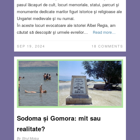
pasul lăcaşuri de cult, locuri memoriale, statui, parcuri şi
monumente dedicate marilor figuri istorice şi religioase ale
Ungariei medievale şi nu numai.
În aceste locuri evocatoare ale istoriei Albei Regia, am
căutat să descopăr şi urmele evreilor…
Read more…
SEP 19, 2024
18 COMMENTS
Sodoma și Gomora: mit sau
realitate?
By
Strul Moisa