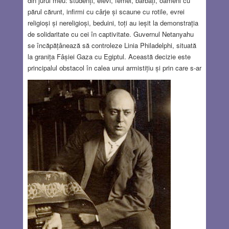
din jurul meu: studenți, elevi, femei, bărbați, oameni cu
părul cărunt, infirmi cu cârje și scaune cu rotile, evrei
religioși și nereligioși, beduini, toți au ieșit la demonstrația
de solidaritate cu cei în captivitate. Guvernul Netanyahu
se încăpățânează să controleze Linia Philadelphi, situată
la granița Fâșiei Gaza cu Egiptul. Această decizie este
principalul obstacol în calea unui armistițiu și prin care s-ar
obține și eliberarea ostaticilor care sunt în pericol de a fi
uciși, numărul lor scade cu fiecare zi care trece (Am
folosit intenționat cuvântul “linie” la fel ca Linia Maginot a
francezilor din al Doilea Război Mondial – amândouă s-au
dovedit la fel de inutile.) Hamasul profită de atuul pe care
îl are prin deținerea a 101 israelieni. Negocierile indirecte
sunt foarte dificile și necesită compromisuri semnificative,
dar nimic nu poate fi mai important decât salvarea vieților
omenești. În ziua de astăzi, Never again a rămas doar o
legendă.
Read more…
SEP 19, 2024
13 COMMENTS