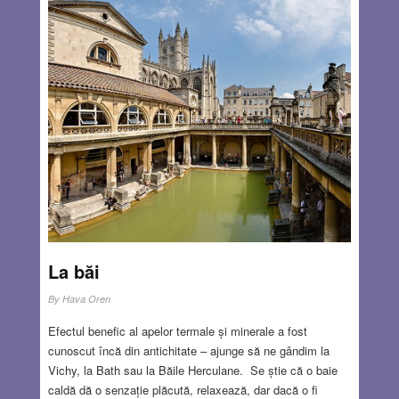
președintele poate rezolva toate problemele, de la război
și pace (da, poate) până la creșterea pensiilor sau
scăderea prețurilor (nu poate) și multe altele. Drepturile
unui președinte sunt înscrise în Constituție.
Read
more…
SEP 19, 2024
10 COMMENTS
La băi
By
Hava Oren
Efectul benefic al apelor termale și minerale a fost
cunoscut încă din antichitate – ajunge să ne gândim la
Vichy, la Bath sau la Băile Herculane. Se știe că o baie
caldă dă o senzație plăcută, relaxează, dar dacă o fi