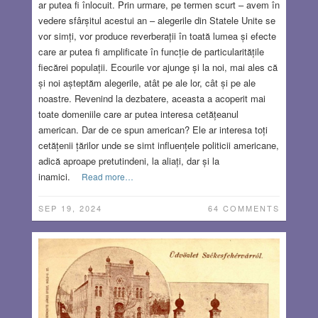
ar putea fi înlocuit. Prin urmare, pe termen scurt – avem în
vedere sfârșitul acestui an – alegerile din Statele Unite se
vor simți, vor produce reverberații în toată lumea și efecte
care ar putea fi amplificate în funcție de particularitățile
fiecărei populații. Ecourile vor ajunge și la noi, mai ales că
și noi așteptăm alegerile, atât pe ale lor, cât și pe ale
noastre. Revenind la dezbatere, aceasta a acoperit mai
toate domeniile care ar putea interesa cetățeanul
american. Dar de ce spun american? Ele ar interesa toți
cetățenii țărilor unde se simt influențele politicii americane,
adică aproape pretutindeni, la aliați, dar și la
inamici.
Read more…
SEP 19, 2024
64 COMMENTS