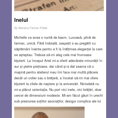
SEP 19, 2024
12 COMMENTS
Inelul
By
Mariana Farkas-Pollak
Michelle va avea o nuntă de basm. Luxoasă, plină de
farmec, unică. Fără îndoială, oaspeții s-au pregătit cu
săptămâni înainte pentru a fi la înălțimea eleganței la care
se așteptau. Trebuia să-mi aleg cele mai frumoase
bijuterii. La început Ariel mi-a oferit adevărate minunății în
aur și pietre prețioase, dar când și-a dat seama că o
mașină pentru atelierul meu îmi face mai multă plăcere
decât un colier sau o brățară, a încetat să-mi mai ofere
bijuterii la zilele de naștere și la aniversări. Niciodată nu
mi-a plăcut ostentația. Nu port nici inele, nici brățări, doar
cercei de dimensiuni modeste. Mi-am făcut găuri în urechi
sub presiunea soțiilor asociaților, desigur complice ale lui
Ariel. Am simțit nevoia să deschid cutiuța cu cele câteva
bijuterii pe care le-am moștenit de la mama. Am găsit