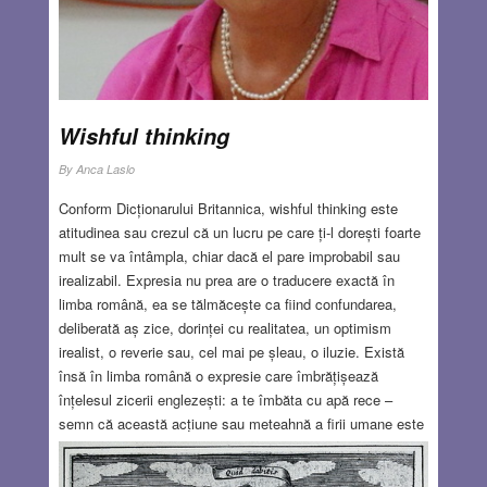
Wishful thinking
By
Anca Laslo
Conform Dicționarului Britannica, wishful thinking este
atitudinea sau crezul că un lucru pe care ți-l dorești foarte
mult se va întâmpla, chiar dacă el pare improbabil sau
irealizabil. Expresia nu prea are o traducere exactă în
limba română, ea se tălmăcește ca fiind confundarea,
deliberată aș zice, dorinței cu realitatea, un optimism
irealist, o reverie sau, cel mai pe șleau, o iluzie. Există
însă în limba română o expresie care îmbrățișează
înțelesul zicerii englezești: a te îmbăta cu apă rece –
semn că această acțiune sau meteahnă a firii umane este
prezentă în culturi foarte diferite. Cu mulți ani în urmă,
chiar înainte de a-i cunoaște semnificația, m-am