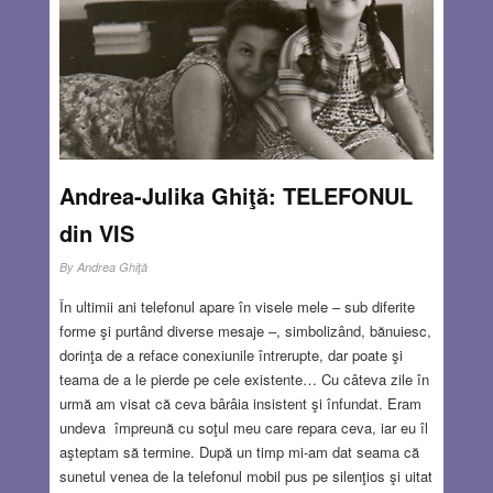
coapte gândul, asemenea unui traseu cablat, mă poartă
către o întâmplare din copilărie.
Read more…
NOV 26, 2014
1 COMMENT
Andrea-Julika Ghiţă: TELEFONUL
din VIS
By
Andrea Ghiţă
În ultimii ani telefonul apare în visele mele – sub diferite
forme şi purtând diverse mesaje –, simbolizând, bănuiesc,
dorinţa de a reface conexiunile întrerupte, dar poate şi
teama de a le pierde pe cele existente… Cu câteva zile în
urmă am visat că ceva bârâia insistent şi înfundat. Eram
undeva împreună cu soţul meu care repara ceva, iar eu îl
aşteptam să termine. După un timp mi-am dat seama că
sunetul venea de la telefonul mobil pus pe silenţios şi uitat