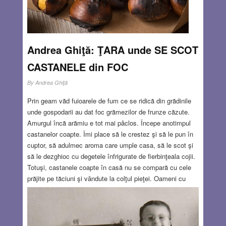
Andrea Ghiţă: ŢARA unde SE SCOT
CASTANELE din FOC
By
Andrea Ghiţă
Prin geam văd fuioarele de fum ce se ridică din grădinile
unde gospodarii au dat foc grămezilor de frunze căzute.
Amurgul încă arămiu e tot mai pâclos. Începe anotimpul
castanelor coapte. Îmi place să le crestez şi să le pun în
cuptor, să adulmec aroma care umple casa, să le scot şi
să le dezghioc cu degetele înfrigurate de fierbinţeala cojii.
Totuşi, castanele coapte în casă nu se compară cu cele
prăjite pe tăciuni şi vândute la colţul pieţei. Oameni cu
palmele înnegrite şi aspre cântăresc cu iuţeală castanele
fierbinţi, le ambalează şi ţi le întind aburinde. Ce bine e să
le îndeşi în buzunar, ca să le mănânci apoi hoinărind şi
zgâindu-te la vitrine ! De câte ori simt aroma castanelor