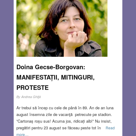
Doina Gecse-Borgovan:
MANIFESTAȚII, MITINGURI,
PROTESTE
By
Andrea Ghiţă
Ar trebui să încep cu cele de până în 89. An de an luna
august însemna zile de vacanţă petrecute pe stadion.
”Cartonaș roșu sus! Acuma jos, ridicați alb!” Nu insist,
pregătiri pentru 23 august se făceau peste tot în
Read
more…