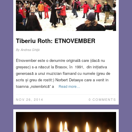
Tiberiu Roth: ETNOVEMBER
By
Andrea Ghiţă
Etnovember este o denumire originală care (dacă nu
greșesc) s-a născut la Brasov, în 1991, din inițiativa
generoasă a unui muzician flamand cu numele (greu de
scris și greu de rostit:) Norbert Detaeye care a venit in
toamna „noiembrică” a
Read more…
NOV 26, 2014
0 COMMENTS