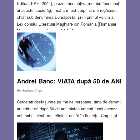
Editura EKE, 2004], prezentând câţiva membri însemnaţi
ai acestei societăţi, însă am fost surprins s-o regăsesc,
chiar sub denumirea Dumaposta, şi în primul volum al
Lexiconului Literaturii Maghiare din România [Romániai
Magyar Irodalmi Lexikon] [1]. Cine şi-ar fi imaginat că
această masă rezervată – cunoscută mai degrabă ca un
forum de dispută – figurează într-un lexicon literar?!
Probabil, explicaţia rezidă în faptul că majoritatea acestei
societăţi era alcătuită din condeieri profesionişti.
Read
more…
Andrei Banc: VIAȚA după 50 de ANI
NOV 26, 2014
0 COMMENTS
By
Andrea Ghiţă
Cercetări desfășurate pe mii de persoane, timp de decenii,
au arătat că după 50 de ani mintea umană funcţionează
cel mai eficient, mai eficient decât în tinerețe. Corpul şi
creierul nu îmbătrânesc în acelaşi ritm. Dimpotrivă,
puterea minţii creşte odată
Read more…