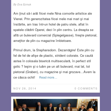
By
Eva Szmuk
Am ţinut să-i arăt fiicei mele Nina comorile artistice ale
Vienei. Prin generozitatea fiicei mele mai mari şi mai
înstărite, am tras într-un hotel de patru stele, aflat în
spatele clădirii Operei, deci în plin centru. La dreapta se
află un bulevard comercial (Spiegelgasse), fireşte pietonal,
ameţitor de plin cu magazine îmbietoare.
Primul drum, la Stephansdom. Dezamăgire! Este plin cu
fel de fel de afişe de plastic, strident colorate. Ce caută
astea în colosala biserică multiseculară, în perfect stil
gotic ? Ieşim şi o luăm pe un alt bulevard, mai lat, tot
pietonal (Graben), cu magazine şi mai grozave…Avem la
ce căsca ochii!
Read more…
NOV 26, 2014
0 COMMENTS