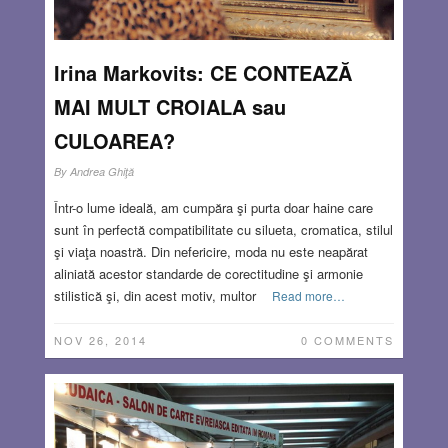
Irina Markovits: CE CONTEAZĂ
MAI MULT CROIALA sau
CULOAREA?
By
Andrea Ghiţă
Într-o lume ideală, am cumpăra şi purta doar haine care
sunt în perfectă compatibilitate cu silueta, cromatica, stilul
şi viaţa noastră. Din nefericire, moda nu este neapărat
aliniată acestor standarde de corectitudine şi armonie
stilistică şi, din acest motiv, multor
Read more…
NOV 26, 2014
0 COMMENTS