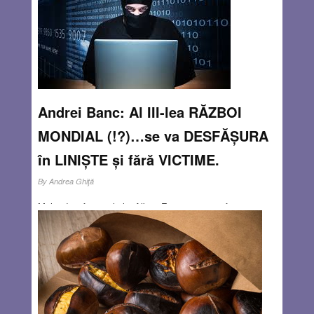
NOV 26, 2014
0 COMMENTS
Andrei Banc: Al III-lea RĂZBOI
MONDIAL (!?)…se va DESFĂȘURA
în LINIȘTE și fără VICTIME.
By
Andrea Ghiţă
Multe din aforismele lui Albert Einstein par să fie etern
valabile. Unul însă s-a uzat moral fiindcă nici marele
savant nu a putut prevedea dezvoltarea tehnologică a
civilizației umane. La vremea lui, acum câteva decenii,
bomba atomică părea cea mai
Read more…
NOV 26, 2014
0 COMMENTS