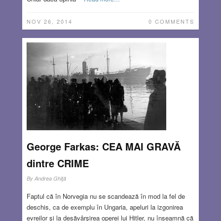
NOV 26, 2014
0 COMMENTS
George Farkas: CEA MAI GRAVĂ
dintre CRIME
By
Andrea Ghiţă
Faptul că în Norvegia nu se scandează în mod la fel de
deschis, ca de exemplu în Ungaria, apeluri la izgonirea
evreilor şi la desăvârşirea operei lui Hitler, nu înseamnă că