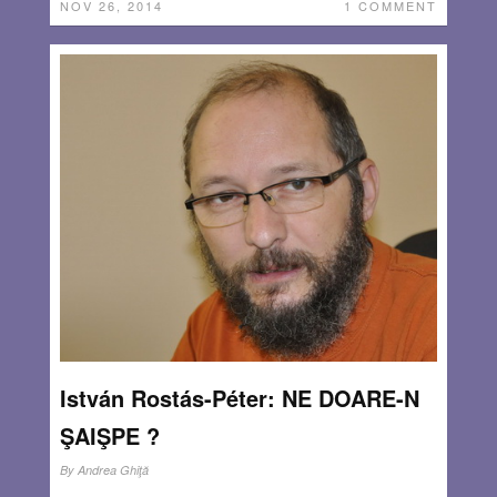
NOV 26, 2014
1 COMMENT
István Rostás-Péter: NE DOARE-N
ŞAIŞPE ?
By
Andrea Ghiţă