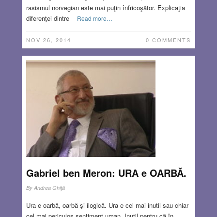
rasismul norvegian este mai puţin înfricoşător. Explicaţia
diferenţei dintre
Read more…
NOV 26, 2014
0 COMMENTS
Gabriel ben Meron: URA e OARBĂ.
By
Andrea Ghiţă
Ura e oarbă, oarbă şi ilogică. Ura e cel mai inutil sau chiar
cel mai periculos sentiment uman. Inutil pentru că în