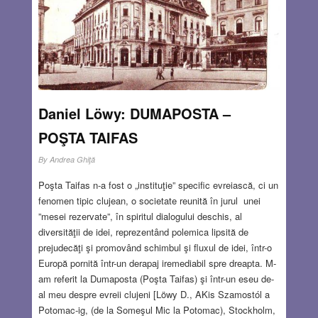
mea atrage ca un magnet, aşa că m-am hotărât să fac
sediul noului nostru club ,,Ceai şi lectură’’. Acum
pregătesc fiertura de măceşe vitaminizantă, numai bună
pentru toamnă şi infuzia de roiniţă,
Read more…
NOV 26, 2014
0 COMMENTS
Daniel Löwy: DUMAPOSTA –
POŞTA TAIFAS
By
Andrea Ghiţă
Poşta Taifas n-a fost o „instituţie” specific evreiască, ci un
fenomen tipic clujean, o societate reunită în jurul unei
”mesei rezervate”, în spiritul dialogului deschis, al
diversităţii de idei, reprezentând polemica lipsită de
prejudecăţi şi promovând schimbul şi fluxul de idei, într-o
Europă pornită într-un derapaj iremediabil spre dreapta. M-
am referit la Dumaposta (Poşta Taifas) şi într-un eseu de-
al meu despre evreii clujeni [Löwy D., AKis Szamostól a
Potomac-ig, (de la Someşul Mic la Potomac), Stockholm,