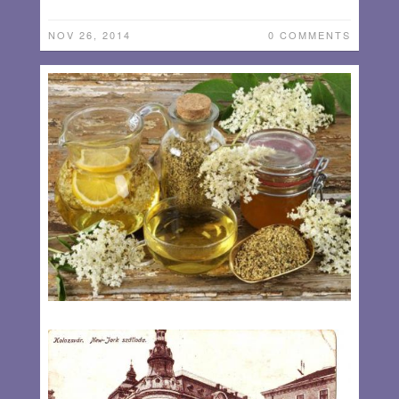
NOV 26, 2014
0 COMMENTS
Daria Dascălu: CEAI sau CE AI ?
By
Andrea Ghiţă
M-am împrietenit cu toată lumea din împrejurimi. Bucătăria