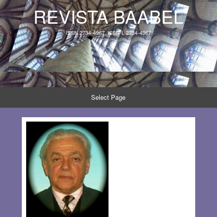
REVISTA BAABEL
ISSN 2734-4967, ISSN-L 2734-4967
Select Page