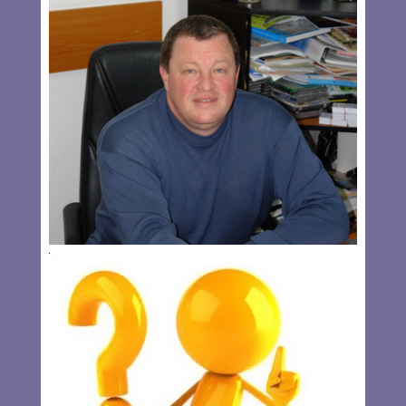
Eva Galambos: BUMERANGUL
CARE L-A DOBORÂT PE VICTOR
PONTA
By
Eva Galambos
Iniţial am vrut să întitulez aceste consideraţii altfel, dar mi-
am zis că nu e frumos. În text însă am să-l includ… Am
vrut să pun titlul “Prostia se plăteşte”. Prostia lui Ponta a
fost bumerangul care s-a întors împotriva lui.
Read
more…
NOV 17, 2014
0 COMMENTS
George Roth* : ROMANIA 2.0
By
Andrea Ghiţă
Locuind în zona San Francisco am fost implicat in