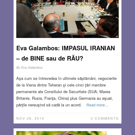
Eva Galambos: IMPASUL IRANIAN
– de BINE sau de RĂU?
By
Eva Galambos
Aşa cum se întrevedea în ultimele săptămâni, negocierile
de la Viena dintre Teheran şi cele cinci ţări membre
permanente ale Consiliului de Securitate (SUA; Marea
Britanie, Rusia, Franţa, China) plus Germania au eşuat,
părţile nereuşind să cadă la un acord.
Read more…
NOV 26, 2014
0 COMMENTS