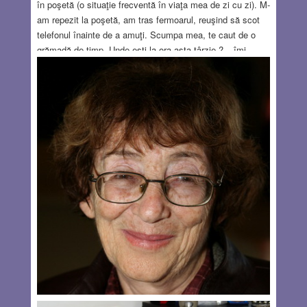
în poşetă (o situaţie frecventă în viaţa mea de zi cu zi). M-
am repezit la poşetă, am tras fermoarul, reuşind să scot
telefonul înainte de a amuţi. Scumpa mea, te caut de o
grămadă de timp. Unde eşti la ora asta târzie ? – îmi
spuse Mama pe un ton îngrijorat. De ani şi ani de zile,
oriunde aş fi fost, la ora 9.00 fix îi telefonam Mamei,
pentru a afla cum a dormit şi ce program avea în ziua
respectivă, pentru a-i împărtăşi noutăţile din răstimpul
scurt dintre seara de ajun şi dimineaţa zilei
curente.
Read more…
NOV 26, 2014
9 COMMENTS