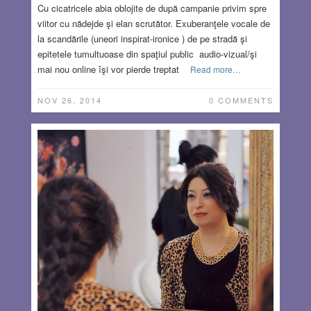
Cu cicatricele abia oblojite de după campanie privim spre
viitor cu nădejde şi elan scrutător. Exuberanţele vocale de
la scandările (uneori inspirat-ironice ) de pe stradă şi
epitetele tumultuoase din spaţiul public audio-vizual/şi
mai nou online îşi vor pierde treptat
Read more…
NOV 26, 2014
0 COMMENTS