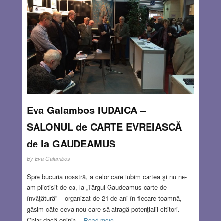
Eva Galambos IUDAICA –
SALONUL de CARTE EVREIASCĂ
de la GAUDEAMUS
By
Eva Galambos
Spre bucuria noastră, a celor care iubim cartea şi nu ne-
am plictisit de ea, la „Târgul Gaudeamus-carte de
învăţătură” – organizat de 21 de ani în fiecare toamnă,
găsim câte ceva nou care să atragă potenţialii cititori.
Chiar dacă opinia
Read more…