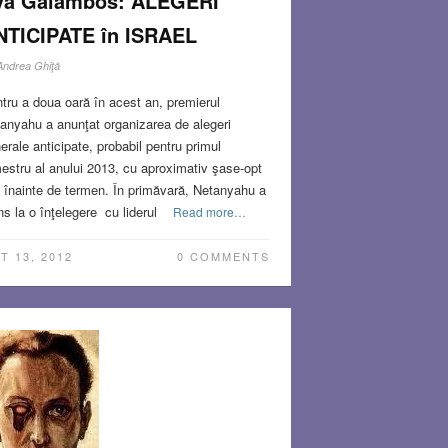
va Galambos: ALEGERI
NTICIPATE în ISRAEL
Andrea Ghiţă
tru a doua oară în acest an, premierul
anyahu a anunţat organizarea de alegeri
erale anticipate, probabil pentru primul
mestru al anului 2013, cu aproximativ şase-opt
i înainte de termen. În primăvară, Netanyahu a
ns la o înţelegere cu liderul
Read more…
T 13, 2012
0 COMMENTS