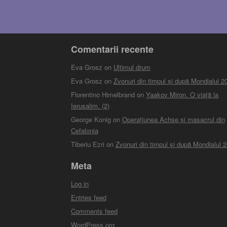
Comentarii recente
Eva Grosz
on
Ultimul drum
Eva Grosz
on
Zvonuri din timpul și după Mondialul 2
Florentino Himelbrand
on
Yaakov Miron. O viață la
Ierusalim. (2)
George Konig
on
Operațiunea Achse și masacrul din
Cefalonia
Tiberiu Ezri
on
Zvonuri din timpul și după Mondialul 
Meta
Log in
Entries feed
Comments feed
WordPress.org