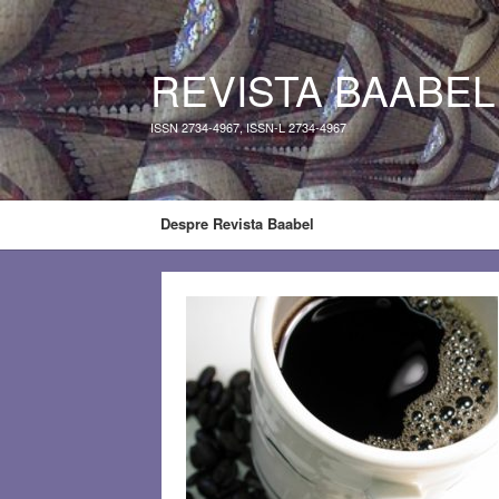
REVISTA BAABEL
ISSN 2734-4967, ISSN-L 2734-4967
Despre Revista Baabel