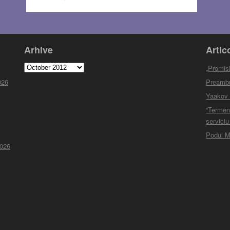
Arhive
Artic
Arhive
„Promisi
026
Preambul
Yaakov M
“Termen
serviciu
Podul M
2026