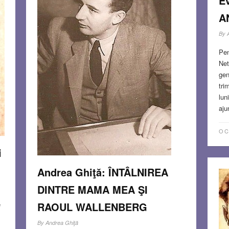
E
A
By
Pen
Net
gen
tri
lun
aju
OC
i
Andrea Ghiţă: ÎNTÂLNIREA
DINTRE MAMA MEA ŞI
RAOUL WALLENBERG
e
By
Andrea Ghiţă