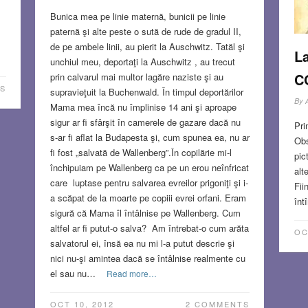
Bunica mea pe linie maternă, bunicii pe linie
paternă şi alte peste o sută de rude de gradul II,
de pe ambele linii, au pierit la Auschwitz. Tatăl şi
La
unchiul meu, deportaţi la Auschwitz , au trecut
C
prin calvarul mai multor lagăre naziste şi au
S
supravieţuit la Buchenwald. În timpul deportărilor
By
Mama mea încă nu împlinise 14 ani şi aproape
sigur ar fi sfârşit în camerele de gazare dacă nu
Pri
s-ar fi aflat la Budapesta şi, cum spunea ea, nu ar
Obs
fi fost „salvată de Wallenberg”.În copilărie mi-l
pic
închipuiam pe Wallenberg ca pe un erou neînfricat
alt
care luptase pentru salvarea evreilor prigoniţi şi i-
Fii
a scăpat de la moarte pe copiii evrei orfani. Eram
înt
sigură că Mama îl întâlnise pe Wallenberg. Cum
altfel ar fi putut-o salva? Am întrebat-o cum arăta
OC
salvatorul ei, însă ea nu mi l-a putut descrie şi
nici nu-şi amintea dacă se întâlnise realmente cu
el sau nu…
Read more…
OCT 10, 2012
2 COMMENTS