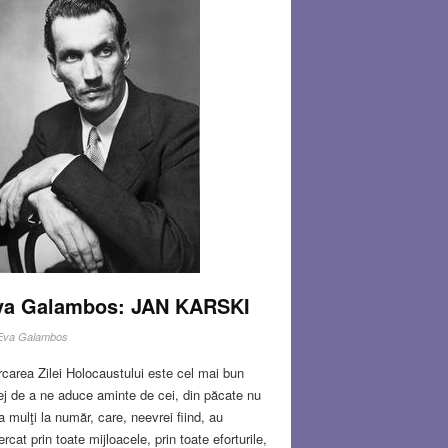
va Galambos: JAN KARSKI
Eva Galambos
carea Zilei Holocaustului este cel mai bun
lej de a ne aduce aminte de cei, din păcate nu
a mulţi la număr, care, neevrei fiind, au
ercat prin toate mijloacele, prin toate eforturile,