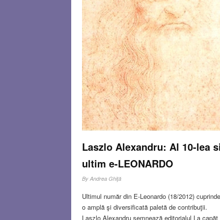
Laszlo Alexandru: Al 10-lea s
ultim e-LEONARDO
By
Andrea Ghiţă
Ultimul număr din E-Leonardo (18/2012) cuprind
o amplă şi diversificată paletă de contribuţii.
Laszlo Alexandru semnează editorialul La capăt