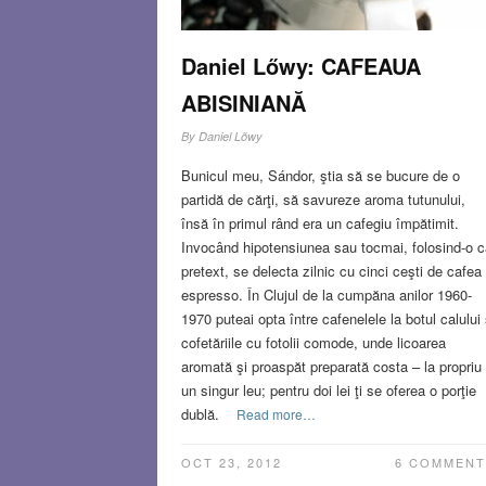
Daniel Lőwy: CAFEAUA
ABISINIANĂ
By
Daniel Lõwy
Bunicul meu, Sándor, ştia să se bucure de o
partidă de cărţi, să savureze aroma tutunului,
însă în primul rând era un cafegiu împătimit.
Invocând hipotensiunea sau tocmai, folosind-o c
pretext, se delecta zilnic cu cinci ceşti de cafea
espresso. În Clujul de la cumpăna anilor 1960-
1970 puteai opta între cafenelele la botul calului 
cofetăriile cu fotolii comode, unde licoarea
aromată şi proaspăt preparată costa – la propriu
un singur leu; pentru doi lei ţi se oferea o porţie
dublă.
Read more…
OCT 23, 2012
6 COMMENT