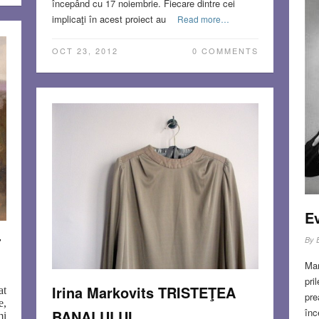
începând cu 17 noiembrie. Fiecare dintre cei
implicaţi în acest proiect au
Read more…
OCT 23, 2012
0 COMMENTS
E
T
By
Mar
pri
Irina Markovits TRISTEŢEA
at
pre
e,
înc
BANALULUI
mi