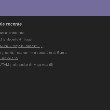
ole recente
unile” primei nopți
 la alegerile din Israel
iron. O viață la Ierusalim. (2)
i și condiții” sau cum m-a costat 240 de Euro un
 unic de 1.95
ATAM şi alte poduri din viaţa mea (II)