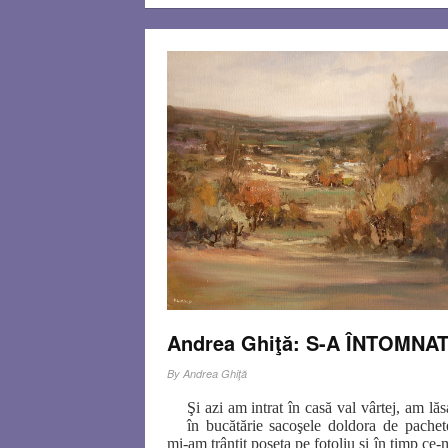
Andrea Ghiţă: S-A ÎNTOMNA
By
Andrea Ghiţă
Şi azi am intrat în casă val vârtej, am lăs
în bucătărie sacoşele doldora de pachet
mi-am trântit poşeta pe fotoliu şi în timp ce-