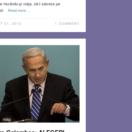
ar riscându-şi viaţa, să-I salveze pe
eii
Read more…
T 21, 2012
1 COMMENT