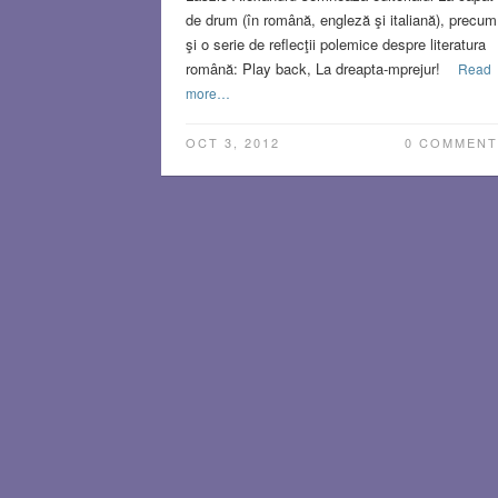
de drum (în română, engleză şi italiană), precum
şi o serie de reflecţii polemice despre literatura
română: Play back, La dreapta-mprejur!
Read
more…
OCT 3, 2012
0 COMMENT