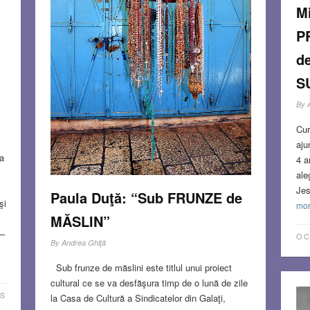
M
P
d
S
By
Cur
aju
a
4 a
ale
Jes
Paula Duţă: “Sub FRUNZE de
şi
mo
MĂSLIN”
 –
OC
By
Andrea Ghiţă
Sub frunze de măslini este titlul unui proiect
cultural ce se va desfăşura timp de o lună de zile
S
la Casa de Cultură a Sindicatelor din Galaţi,