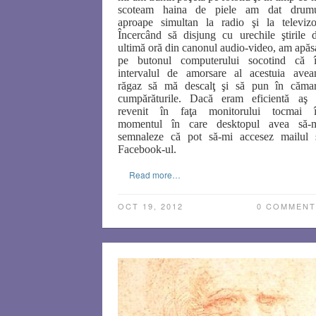
scoteam haina de piele am dat drum
aproape simultan la radio şi la televizo
Încercând să disjung cu urechile ştirile 
ultimă oră din canonul audio-video, am apăs
pe butonul computerului socotind că 
intervalul de amorsare al acestuia
ave
răgaz să mă descalţ şi să pun în căma
cumpărăturile.
Dacă eram eficientă aş 
revenit în faţa monitorului tocmai 
momentul în care desktopul avea să-
semnaleze că pot să-mi accesez mailul 
Facebook-ul.
Read more…
OCT 19, 2012
0 COMMENT