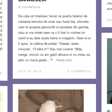
chi
ul
By
Irina Markovits
r.
evr
de
De cate ori intalnesc femei ce poarta helanci de
at
OC
culoarea terciului de ovaz sau fuste bej, sifonate,
în
am
care le acopera genunchii si jumatate din gamba,
ră
stau si ma intreb oare ce o fi fost in mintea lor
fi
cand si-au ales acele haine in magazin. Oare si-or
în
fi spus, la cabina de proba: “Vaaaai, arata
mi
şi
minunat.. I’ll take it”? Sau mai curand: “Mda,
merge, oricum nu am gasit altceva si nu vreau sa
plec cu mana goala…”?
Read more…
OCT 13, 2012
0 COMMENTS
S