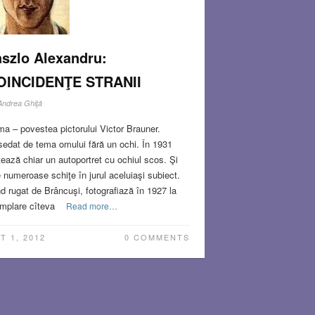
szlo Alexandru:
OINCIDENŢE STRANII
Andrea Ghiţă
ma – povestea pictorului Victor Brauner.
edat de tema omului fără un ochi. În 1931
tează chiar un autoportret cu ochiul scos. Şi
e numeroase schiţe în jurul aceluiaşi subiect.
nd rugat de Brâncuşi, fotografiază în 1927 la
împlare cîteva
Read more…
T 1, 2012
0 COMMENTS