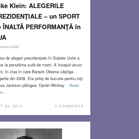
ike Klein: ALEGERILE
REZIDENŢIALE – un SPORT
e ÎNALTĂ PERFORMANŢĂ în
UA
Andrea Ghiţă
sa de alegeri prezidenţiale în Statele Unite a
ns la penultima sută de metri. A început acum
ni, în ziua în care Barack Obama câştiga
gerile din 2008. Era prilej de bucurie pentru toţi.
se Jackson plângea, Oprah Winfrey
Read
re…
T 23, 2012
0 COMMENTS