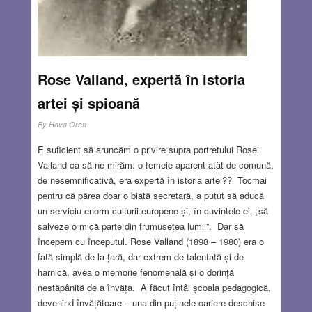
Rose Valland, expertă în istoria
artei și spioană
By
Hava Oren
E suficient să aruncăm o privire supra portretului Rosei
Valland ca să ne mirăm: o femeie aparent atât de comună,
de nesemnificativă, era expertă în istoria artei?? Tocmai
pentru că părea doar o biată secretară, a putut să aducă
un serviciu enorm culturii europene și, în cuvintele ei, „să
salveze o mică parte din frumusețea lumii”. Dar să
începem cu începutul. Rose Valland (1898 – 1980) era o
fată simplă de la țară, dar extrem de talentată și de
harnică, avea o memorie fenomenală și o dorință
nestăpânită de a învăța. A făcut întâi școala pedagogică,
devenind învățătoare – una din puținele cariere deschise