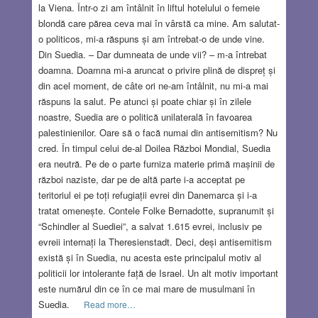
la Viena. Într-o zi am întâlnit în liftul hotelului o femeie
blondă care părea ceva mai în vârstă ca mine. Am salutat-
o politicos, mi-a răspuns și am întrebat-o de unde vine.
Din Suedia. – Dar dumneata de unde vii? – m-a întrebat
doamna. Doamna mi-a aruncat o privire plină de dispreț și
din acel moment, de câte ori ne-am întâlnit, nu mi-a mai
răspuns la salut. Pe atunci și poate chiar și în zilele
noastre, Suedia are o politică unilaterală în favoarea
palestinienilor. Oare să o facă numai din antisemitism? Nu
cred. În timpul celui de-al Doilea Război Mondial, Suedia
era neutră. Pe de o parte furniza materie primă mașinii de
război naziste, dar pe de altă parte i-a acceptat pe
teritoriul ei pe toți refugiații evrei din Danemarca și i-a
tratat omenește. Contele Folke Bernadotte, supranumit și
“Schindler al Suediei”, a salvat 1.615 evrei, inclusiv pe
evreii internați la Theresienstadt. Deci, deși antisemitism
există și în Suedia, nu acesta este principalul motiv al
politicii lor intolerante față de Israel. Un alt motiv important
este numărul din ce în ce mai mare de musulmani în
Suedia.
Read more…