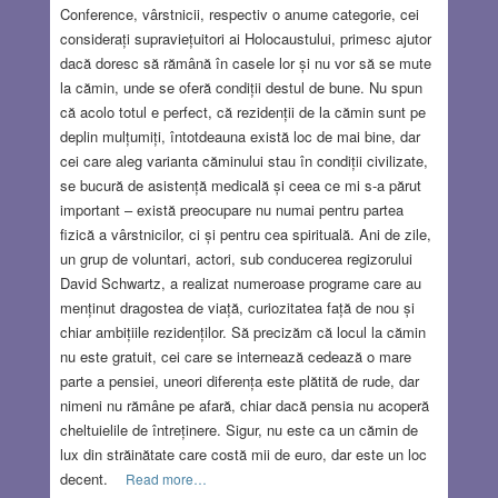
Conference, vârstnicii, respectiv o anume categorie, cei
considerați supraviețuitori ai Holocaustului, primesc ajutor
dacă doresc să rămână în casele lor și nu vor să se mute
la cămin, unde se oferă condiții destul de bune. Nu spun
că acolo totul e perfect, că rezidenții de la cămin sunt pe
deplin mulțumiți, întotdeauna există loc de mai bine, dar
cei care aleg varianta căminului stau în condiții civilizate,
se bucură de asistență medicală și ceea ce mi s-a părut
important – există preocupare nu numai pentru partea
fizică a vârstnicilor, ci și pentru cea spirituală. Ani de zile,
un grup de voluntari, actori, sub conducerea regizorului
David Schwartz, a realizat numeroase programe care au
menținut dragostea de viață, curiozitatea față de nou și
chiar ambițiile rezidenților. Să precizăm că locul la cămin
nu este gratuit, cei care se internează cedează o mare
parte a pensiei, uneori diferența este plătită de rude, dar
nimeni nu rămâne pe afară, chiar dacă pensia nu acoperă
cheltuielile de întreținere. Sigur, nu este ca un cămin de
lux din străinătate care costă mii de euro, dar este un loc
decent.
Read more…