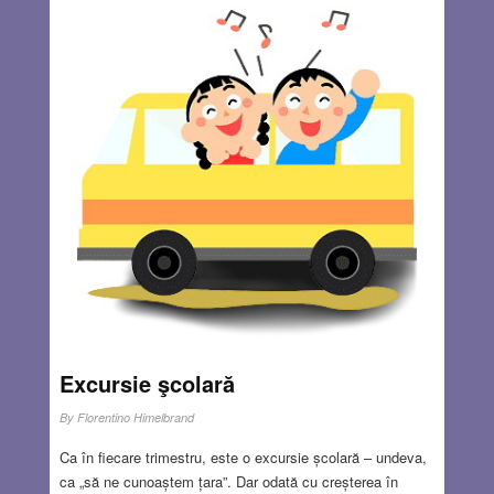
frumoasă, a bănuit întotdeauna că este cerută în căsătorie
pentru averea ei. A investit o bună parte din suma
moștenită într-un briliant valoros care, ascuns nu știe
nimeni unde, s-a pierdut în cursul celui de al Doilea Război
Mondial. Proprietățile ei au fost românizate de guvernul
Antonescu-Horia Sima.
Read more…
JUL 27, 2023
8 COMMENTS
Excursie şcolară
By
Florentino Himelbrand
Ca în fiecare trimestru, este o excursie școlară – undeva,
ca „să ne cunoaștem țara”. Dar odată cu creșterea în