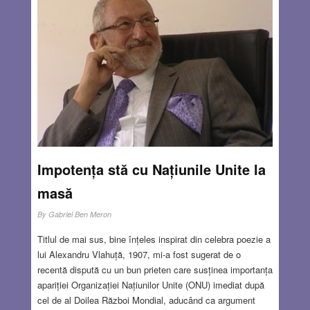
Impotența stă cu Națiunile Unite la
masă
By
Gabriel Ben Meron
Titlul de mai sus, bine înțeles inspirat din celebra poezie a
lui Alexandru Vlahuță, 1907, mi-a fost sugerat de o
recentă dispută cu un bun prieten care susținea importanța
apariției Organizației Națiunilor Unite (ONU) imediat după
cel de al Doilea Război Mondial, aducând ca argument