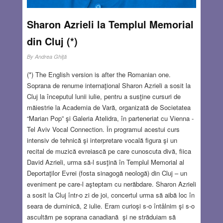
Sharon Azrieli la Templul Memorial
din Cluj (*)
By
Andrea Ghiţă
(*) The English version is after the Romanian one.
Soprana de renume internaţional Sharon Azrieli a sosit la
Cluj la începutul lunii iulie, pentru a susţine cursuri de
măiestrie la Academia de Vară, organizată de Societatea
“Marian Pop” şi Galeria Atelidra, în parteneriat cu Vienna -
Tel Aviv Vocal Connection. În programul acestui curs
intensiv de tehnică şi interpretare vocală figura şi un
recital de muzică evreiască pe care cunoscuta divă, fiica
David Azrieli, urma să-l susţină în Templul Memorial al
Deportaţilor Evrei (fosta sinagogă neologă) din Cluj – un
eveniment pe care-l aşteptam cu nerăbdare. Sharon Azrieli
a sosit la Cluj într-o zi de joi, concertul urma să aibă loc în
seara de duminică, 2 iulie. Eram curioşi s-o întâlnim şi s-o
ascultăm pe soprana canadiană şi ne străduiam să