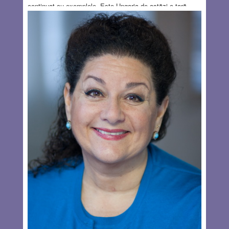
continuat cu exemplele. Este Ungaria de astăzi o țară
democratică? Unii ar zice că încă este, dar numai dacă
ești foarte indulgent cu ce înseamnă o democrație. Este
Turcia de azi o democrație? Doar dacă stai drept și judeci
strâmb, dintr-un hotel de cinci stele din Antalya, unde te
afli ca privilegiat al sultanului. Este Rusia lui Putin o
democrație? Aici nu mă mai hazardez cu răspunsul.
Începând de luni, 24 iulie 2023, ora 15:40, Israelul a luat
drumul Ungariei, minus gulașul, sau pe cel al Turciei,
minus kebabul. Sau pe cel al Rusiei minus… Aici nici nu
mai știu să spun, căci pe Putin îl avem deja.
Read
more…
JUL 25, 2023
52 COMMENTS