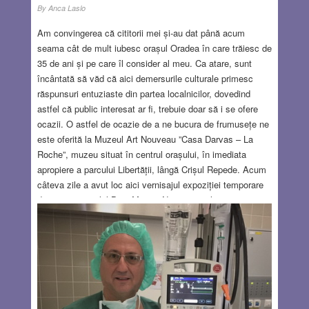
By
Anca Laslo
Am convingerea că cititorii mei și-au dat până acum
seama cât de mult iubesc orașul Oradea în care trăiesc de
35 de ani și pe care îl consider al meu. Ca atare, sunt
încântată să văd că aici demersurile culturale primesc
răspunsuri entuziaste din partea localnicilor, dovedind
astfel că public interesat ar fi, trebuie doar să i se ofere
ocazii. O astfel de ocazie de a ne bucura de frumusețe ne
este oferită la Muzeul Art Nouveau ”Casa Darvas – La
Roche”, muzeu situat în centrul orașului, în imediata
apropiere a parcului Libertății, lângă Crișul Repede. Acum
câteva zile a avut loc aici vernisajul expoziției temporare
de pictură cu titlul Baia Mare – Natură și culoare”, care
reunește 16 pânze ale unor pictori evrei aparținând
celebrei Școli de pictură de la Baia Mare. Aceștia sunt:
Béla Iványi-Grünwald, József Klein, Sándor Ziffer, Dávid
Jándi, Márton Katz, Hugó Mund, Lazăr Zin (Singer), Pál
Imre Erdős și Endre Vadász, reprezentanți ai diferitelor
perioade de creație specifice grupului de pictori de la Baia
Mare. Fundația de Protejare a Monumentelor Istorice din