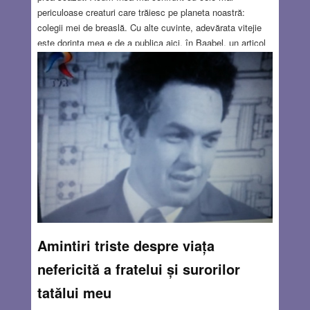
periculoase creaturi care trăiesc pe planeta noastră:
colegii mei de breaslă. Cu alte cuvinte, adevărata vitejie
este dorința mea e de a publica aici, în Baabel, un articol
despre domeniul care a reprezentat viața mea profesională
până acum un an și jumătate, cel puțin așa cum l-am
cunoscut până în ziua în care ”am urcat sculele în pod”.
Mulți dintre cititorii și colaboratorii revistei fiind colegi de
breaslă și alții având legătură cu domeniul sănătății, sper
că articolul să stârnească un viu interes. Important este
ca și cei câțiva cititori care nu fac parte din categoriile de
mai sus să citească acest text care încearcă să răspundă
la întrebări pe care poate încă nu au îndrăznit să le
pună.
Read more…
JUL 27, 2023
13 COMMENTS
Amintiri triste despre viața
nefericită a fratelui și surorilor
tatălui meu