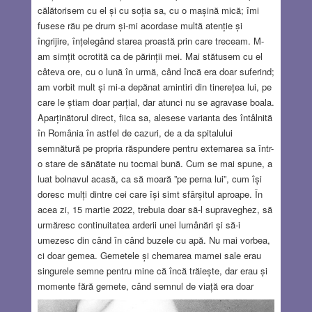
călătorisem cu el și cu soția sa, cu o mașină mică; îmi
fusese rău pe drum și-mi acordase multă atenție și
îngrijire, înțelegând starea proastă prin care treceam. M-
am simțit ocrotită ca de părinții mei. Mai stătusem cu el
câteva ore, cu o lună în urmă, când încă era doar suferind;
am vorbit mult și mi-a depănat amintiri din tinerețea lui, pe
care le știam doar parțial, dar atunci nu se agravase boala.
Aparținătorul direct, fiica sa, alesese varianta des întâlnită
în România în astfel de cazuri, de a da spitalului
semnătură pe propria răspundere pentru externarea sa într-
o stare de sănătate nu tocmai bună. Cum se mai spune, a
luat bolnavul acasă, ca să moară ”pe perna lui”, cum își
doresc mulți dintre cei care își simt sfârșitul aproape. În
acea zi, 15 martie 2022, trebuia doar să-l supraveghez, să
urmăresc continuitatea arderii unei lumânări și să-i
umezesc din când în când buzele cu apă. Nu mai vorbea,
ci doar gemea. Gemetele și chemarea mamei sale erau
singurele semne pentru mine că încă trăiește, dar erau și
momente fără gemete, când semnul de viață era doar
mișcarea sacadată a sternului. Am înțeles atunci că lipsa