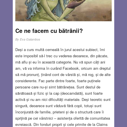
Ce ne facem cu bătrânii?
By
Eva Galambos
Deși a curs multă cerneală în jurul acestui subiect, îmi
este imposibil să-l trec cu vederea deoarece, din păcate,
mă aflu și eu în această categorie. Nu vă spun câți ani
am, vă va informa în curând Facebook, oricum am dreptul
să mă pronunț, ținând cont de vârstă și, mă rog, și de alte
considerente. Fac parte dintre foarte, foarte puținele
persoane care nu-și simt bătrânețea. Sunt destul de
sănătoasă și fizic și la cap (deocamdată), sunt foarte
activă și nu am nici dificultăți materiale. Deși teoretic sunt
singură, deoarece sunt văduvă fără copii, totuși sunt
înconjurată de familie, prieteni și de o structură care îi
sprijină pe cei vârstnici – asistența oferită de comunitatea
evreiască. Din fonduri proprii și cele primite de la Claims