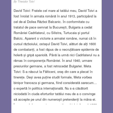
By
Theodor Toivi
David Toivi: Fratele cel mare al tatălui meu, David Toivi a
fost înrolat în armata română în anul 1913, participând la
cel de-al Doilea Război Balcanic. În conformitate cu
tratatul de pace semnat la București, Bulgaria a cedat
României Cadrilaterul, cu Silistra, Turtucaia și portul
Balcic. Aparent o victorie a armatei române, numai că în
cursul războiului, ostașul David Toivi, alături de alți 1600
de combatanți, a fost răpus de o necruțătoare epidemie de
holeră și gripă spaniolă. Până la urmă nici Cadrilaterul nu a
rămas în componența României. În anul 1940, urmare
presiunilor germane, a fost retrocedat Bulgariei. Meta
Toivi: S-a născut la Fălticeni, oraș din care a plecat în
tinerețe. Deși avea puține studii formale, Meta vorbea
binișor franceza și germana, fiind considerată oarecum…
o expertă în politica internațională. Nu s-a căsătorit
niciodată în ciuda eforturilor tatălui meu de a o convinge
să accepte pe unul din numeroșii pretendenți la mâna ei.
În procesul de succesiune a averii unchiului din anii 1920,
a moștenit o sumă considerabilă. Nefiind o femeie