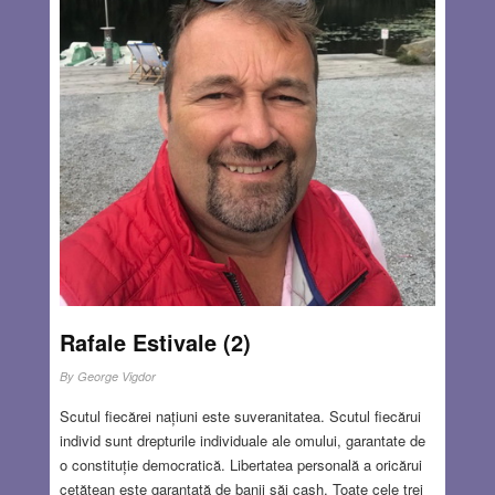
eu nu cred în forțe supranaturale și nici în Rai. Cât despre
Iad, îmi plăceau doar poveștile din mitologia greacă
despre Hades și Cerber, câinele monstruos cu trei capete.
Povești de adormit copiii! – Păi, șefule, zise stegarul de
lângă el, nu vezi că ăștia sunt nori artificiali? Și totul din
jur este creația inteligenței artificiale, controlată
deocamdată de anumiți oameni. Este proprietatea
Guvernului. – Dar nouă ni s-a spus că suntem trimiși într-o
misiune specială împotriva inamicului. – Ce noroc, zise
altul, că deși cele două sute de avioane cu care am venit
s-au dezintegrat simultan, noi am rămas ca prin minune
nevătămați. – Haideți, băieți, să intrăm pe poarta Raiului.
Niciodată nu mi-am închipuit că există așa ceva.
Read
more…
Rafale Estivale (2)
JUL 27, 2023
17 COMMENTS
By
George Vigdor
Scutul fiecărei națiuni este suveranitatea. Scutul fiecărui
individ sunt drepturile individuale ale omului, garantate de
o constituție democratică. Libertatea personală a oricărui
cetățean este garantată de banii săi cash. Toate cele trei