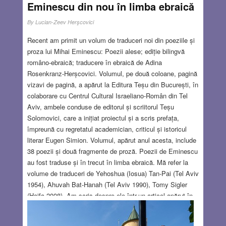
Eminescu din nou în limba ebraică
By
Lucian-Zeev Herşcovici
Recent am primit un volum de traduceri noi din poeziile și
proza lui Mihai Eminescu: Poezii alese; ediție bilingvă
româno-ebraică; traducere în ebraică de Adina
Rosenkranz-Herșcovici. Volumul, pe două coloane, pagină
vizavi de pagină, a apărut la Editura Teșu din București, în
colaborare cu Centrul Cultural Israeliano-Român din Tel
Aviv, ambele conduse de editorul și scriitorul Teșu
Solomovici, care a inițiat proiectul și a scris prefața,
împreună cu regretatul academician, criticul și istoricul
literar Eugen Simion. Volumul, apărut anul acesta, include
38 poezii și două fragmente de proză. Poezii de Eminescu
au fost traduse și în trecut în limba ebraică. Mă refer la
volume de traduceri de Yehoshua (Iosua) Tan-Pai (Tel Aviv
1954), Ahuvah Bat-Hanah (Tel Aviv 1990), Tomy Sigler
(Haifa 2008). Am scris despre ele într-un articol apărut în
revista Baabel (2018), republicat în câteva rânduri, printre
care în revista ieșeană Scriptor (2022) și în volumul Un