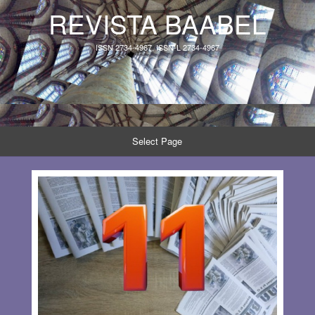
REVISTA BAABEL
ISSN 2734-4967, ISSN-L 2734-4967
Select Page