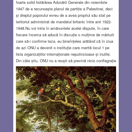
foarte solid hotărârea Adunării Generale din noiembrie
1947 de a recunoaște planul de partiție a Palestinei, deci
și dreptul poporului evreu de a avea propriul său stat pe
teritoriul administrat de mandatul britanic între anii 1922-
1948.Nu voi intra în amănuntele acelei dispute, în care
fiecare încerca să aducă în discuție o mulțime de mărturii
care să-i confirme teza, eu bineînțeles arătând că în ziua
de azi ONU a devenit o instituție care merită locul 1 pe
lista organizațiilor internaționale neputincioase și inutile.
Din câte știu, ONU nu a reușit să prevină nicio conflagrație
militară, nu a oprit niciun război și, dacă luăm în
considerare retragerea trupelor ONU din peninsula Sinai în
1967, se poate spune pe bună dreptate că organizația
mondială e de vină pentru Războiul de Șase Zile între
Israel și țările arabe. Dar nu despre asta doresc să discut
aici, despre neputința ONU de a-și impune punctul de
vedere în orice conflict pe cale a se declanșa pe undeva
pe harta lumii.
Read more…
JUL 27, 2023
10 COMMENTS