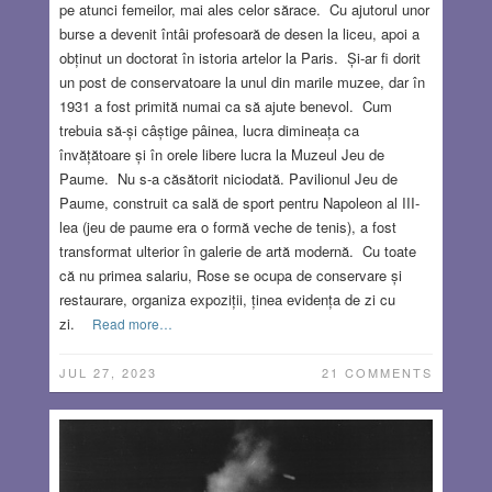
pe atunci femeilor, mai ales celor sărace. Cu ajutorul unor
burse a devenit întâi profesoară de desen la liceu, apoi a
obținut un doctorat în istoria artelor la Paris. Și-ar fi dorit
un post de conservatoare la unul din marile muzee, dar în
1931 a fost primită numai ca să ajute benevol. Cum
trebuia să-și câștige pâinea, lucra dimineața ca
învățătoare și în orele libere lucra la Muzeul Jeu de
Paume. Nu s-a căsătorit niciodată. Pavilionul Jeu de
Paume, construit ca sală de sport pentru Napoleon al III-
lea (jeu de paume era o formă veche de tenis), a fost
transformat ulterior în galerie de artă modernă. Cu toate
că nu primea salariu, Rose se ocupa de conservare și
restaurare, organiza expoziții, ținea evidența de zi cu
zi.
Read more…
JUL 27, 2023
21 COMMENTS