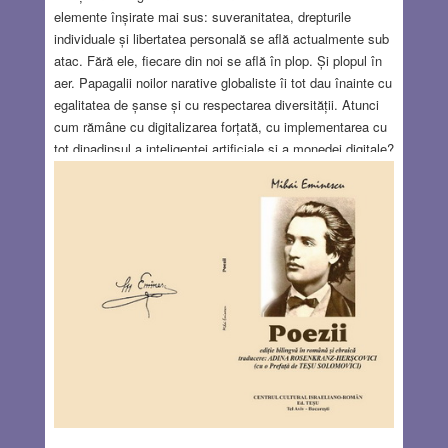
elemente înșirate mai sus: suveranitatea, drepturile
individuale și libertatea personală se află actualmente sub
atac. Fără ele, fiecare din noi se află în plop. Și plopul în
aer. Papagalii noilor narative globaliste îi tot dau înainte cu
egalitatea de șanse și cu respectarea diversității. Atunci
cum rămâne cu digitalizarea forțată, cu implementarea cu
tot dinadinsul a inteligenței artificiale și a monedei digitale?
Cetățenii în etate, marginalii, săracii, imigranții, bolnavii
cronici, persoanele cu dizabilități reprezintă în medie cel
puțin 30% din populațiile societăților dezvoltate. Cum vor
avea acces la noile cuceriri tehnologice și informatice
aceste categorii de cetățeni dezavantajați fără voia lor?
Cum se aplică corectitudinea politică atât de mult
trâmbițată față de minimum 30% din cetățeni? Acești
năpăstuiți ai sorții sunt lăsați din start în afara oricărei
șanse de dezvoltare personală și acces la noile realizări
tehnologic-administrative ale noii rutine cotidiene.
Read
more…
JUL 27, 2023
8 COMMENTS