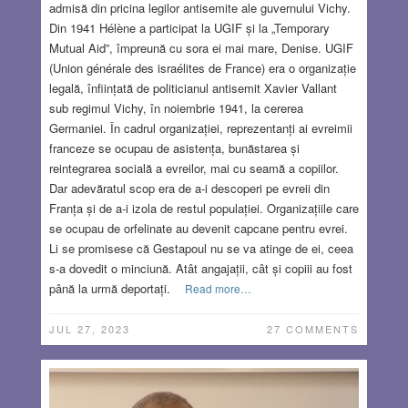
admisă din pricina legilor antisemite ale guvernului Vichy.
Din 1941 Hélène a participat la UGIF și la „Temporary
Mutual Aid”, împreună cu sora ei mai mare, Denise. UGIF
(Union générale des israélites de France) era o organizație
legală, înființată de politicianul antisemit Xavier Vallant
sub regimul Vichy, în noiembrie 1941, la cererea
Germaniei. În cadrul organizației, reprezentanți ai evreimii
franceze se ocupau de asistența, bunăstarea și
reintegrarea socială a evreilor, mai cu seamă a copiilor.
Dar adevăratul scop era de a-i descoperi pe evreii din
Franța și de a-i izola de restul populației. Organizațiile care
se ocupau de orfelinate au devenit capcane pentru evrei.
Li se promisese că Gestapoul nu se va atinge de ei, ceea
s-a dovedit o minciună. Atât angajații, cât și copiii au fost
până la urmă deportați.
Read more…
JUL 27, 2023
27 COMMENTS