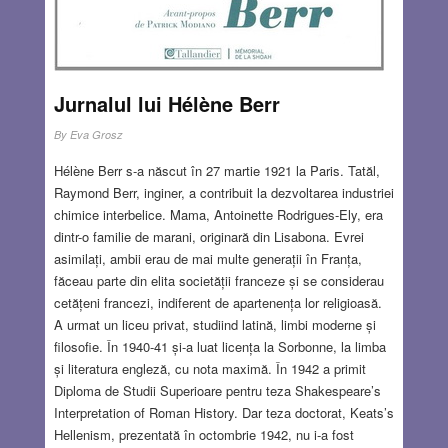
Jurnalul lui Hélène Berr
By
Eva Grosz
Hélène Berr s-a născut în 27 martie 1921 la Paris. Tatăl,
Raymond Berr, inginer, a contribuit la dezvoltarea industriei
chimice interbelice. Mama, Antoinette Rodrigues-Ely, era
dintr-o familie de marani, originară din Lisabona. Evrei
asimilați, ambii erau de mai multe generații în Franța,
făceau parte din elita societății franceze și se considerau
cetățeni francezi, indiferent de apartenența lor religioasă.
A urmat un liceu privat, studiind latină, limbi moderne și
filosofie. În 1940-41 și-a luat licența la Sorbonne, la limba
și literatura engleză, cu nota maximă. În 1942 a primit
Diploma de Studii Superioare pentru teza Shakespeare’s
Interpretation of Roman History. Dar teza doctorat, Keats’s
Hellenism, prezentată în octombrie 1942, nu i-a fost