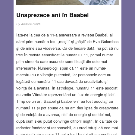
Unsprezece ani în Baabel
By
Andrea Ghiţă
Iată-ne la cea de a 11-a aniversare a revistei Baabel, al
cărei prim număr a fost „moşit” şi „năşit” de Eva Galambos
şi de mine sau viceversa. Ca de fiecare dată, nu pot să nu
trec în revistă semnificaţiile numărului 11, primul număr
prim simetric care ascunde semnificaţii din cele mai
interesante. Numerologii spun că 11 este un număr-
maestru cu o vibraţie puternică, iar persoanele care au
legătură cu numărul 11 dau dovadă de creativitate şi
voinţă de a avansa. În astrologie, numărul 11 este asociat
cu zodia Vărsător reprezentând un flux de energie și idei.
Timp de un an, Baabel şi baabelienii au fost asociaţi cu
numărul 11 şi pot spune că nu am dus lipsă de creativitate
şi de voinţă de a avansa, nici de energie şi de idei noi,
după cum s-au putut convinge cititorii noştri. În calitate de
redactor fondator şi responsabil, eu cred totuşi că cea mai
mare realizare a celor 11 ani a fost faptul că am continuat