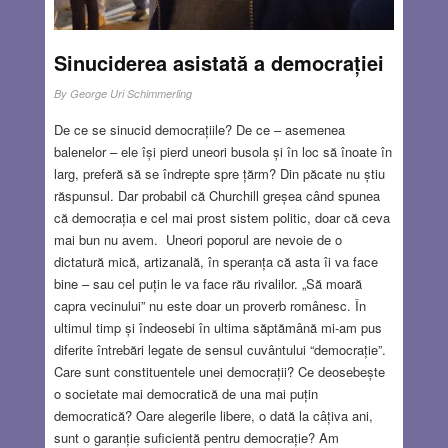
Sinuciderea asistată a democrației
By
George Uri Schimmerling
De ce se sinucid democrațiile? De ce – asemenea
balenelor – ele își pierd uneori busola și în loc să înoate în
larg, preferă să se îndrepte spre țărm? Din păcate nu știu
răspunsul. Dar probabil că Churchill greșea când spunea
că democrația e cel mai prost sistem politic, doar că ceva
mai bun nu avem. Uneori poporul are nevoie de o
dictatură mică, artizanală, în speranța că asta îi va face
bine – sau cel puțin le va face rău rivalilor. „Să moară
capra vecinului” nu este doar un proverb românesc. În
ultimul timp și îndeosebi în ultima săptămână mi-am pus
diferite întrebări legate de sensul cuvântului “democrație”.
Care sunt constituentele unei democrații? Ce deosebește
o societate mai democratică de una mai puțin
democratică? Oare alegerile libere, o dată la câțiva ani,
sunt o garanție suficientă pentru democrație? Am