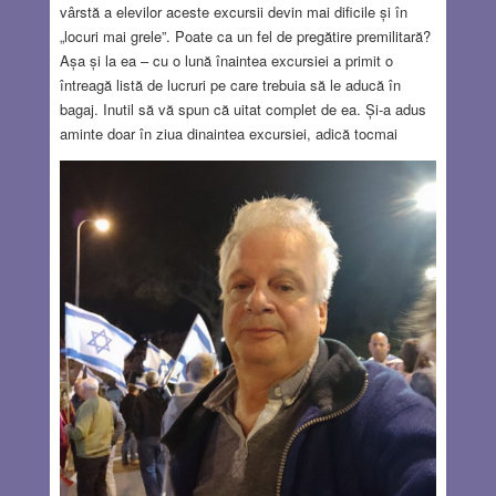
vârstă a elevilor aceste excursii devin mai dificile și în
„locuri mai grele”. Poate ca un fel de pregătire premilitară?
Așa și la ea – cu o lună înaintea excursiei a primit o
întreagă listă de lucruri pe care trebuia să le aducă în
bagaj. Inutil să vă spun că uitat complet de ea. Și-a adus
aminte doar în ziua dinaintea excursiei, adică tocmai
sâmbătă, când toate magazinele sunt închise și unele se
deschid doar seara la ora șapte. Ca atare mama și fiica au
plecat seara la cumpărături, iar tatăl a pregătit și el tot ce
a putut – dar nu prea mare lucru. Planul inițial prevedea
culcarea domnișoarei la ora opt seara și scularea la cinci
dimineața, dar a fost puțin decalat culcându-ne la miezul
nopții. Desigur că scularea s-a făcut la ora cinci: întâi
părinții, iar peste o jumătate de oră și domnișoara care a
început să împacheteze ultimele lucruri. Tocmai când ne
gândeam că va trebui să chemăm un taxi, am primit
telefon de la dirigintă – despre care știam că nu merge în
excursie:
Read more…
JUL 27, 2023
14 COMMENTS