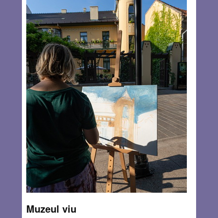
deceniu de scris românesc în Israel, editat de Adrian
Grauenfels (2021). Fiecare poet traducător are selecția lui,
stilul propriu, limba sa ebraică și modul de folosire a
acesteia. Traducerile făcute de poeta Adina Rosenkranz-
Herșcovici reflectă gândirea și atașamentul ei pentru
creația eminesciană.
Read more…
JUL 27, 2023
4 COMMENTS
Muzeul viu