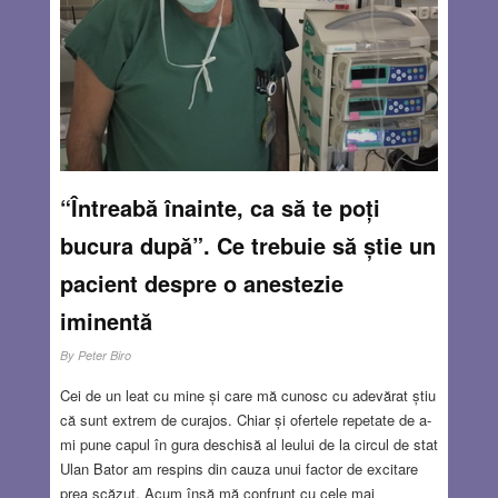
Județul Bihor (Oradea Heritage) și Muzeul Județean de
Artă ”Centrul Artistic Baia Mare” oferă orădenilor această
superbă posibilitate de a se bucura de câteva lucrări ale
unor pictori celebri, unul dintre ei numărându-se chiar
printre fondatorii Centrului Artistic Baia Mare, care a fost
înființat în 1896 și a devenit un fenomen artistic complex
și unic, funcționând până azi. Este vorba despre Béla
Iványi-Grünvawald a cărui lucrare cu titlul La târg
Read
“Întreabă înainte, ca să te poți
more…
bucura după”. Ce trebuie să știe un
JUL 27, 2023
14 COMMENTS
pacient despre o anestezie
iminentă
By
Peter Biro
Cei de un leat cu mine și care mă cunosc cu adevărat știu
că sunt extrem de curajos. Chiar și ofertele repetate de a-
mi pune capul în gura deschisă al leului de la circul de stat
Ulan Bator am respins din cauza unui factor de excitare
prea scăzut. Acum însă mă confrunt cu cele mai