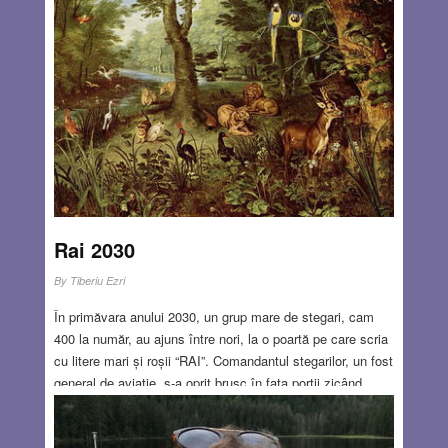
Rai 2030
By
Tiberiu Ezri
În primăvara anului 2030, un grup mare de stegari, cam
400 la număr, au ajuns între nori, la o poartă pe care scria
cu litere mari și roșii “RAI”. Comandantul stegarilor, un fost
general de aviație, s-a oprit brusc în fața porții zicând
stupefiat: – Măi băieți, noi am zburat deseori printre norii
ăștia, dar niciodată nu am văzut intrarea în Rai. De fapt,