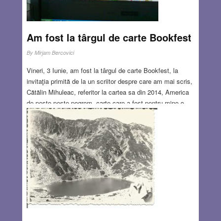
JUN 23, 2016
20 COMMENTS
Am fost la târgul de carte Bookfest
By
Mirjam Bercovici
Vineri, 3 Iunie, am fost la târgul de carte Bookfest, la
invitaţia primită de la un scriitor despre care am mai scris,
Cătălin Mihuleac, referitor la cartea sa din 2014, America
de peste peste pogrom, carte care a fost pentru mine o
mare surpriză. “Ultima ţigară a lui Fondane” e titlul noii
sale cărţi şi a apărut la Cartea Româneacă, foarte recent,
în 2016, cu subtitlul „Istorii despre Holocaust” şi o copertă
splendidă, o reproducere după Mark Chagall, Homme-coq
au dessus de Vitebsk, din 1925.
Read more…
JUN 23, 2016
0 COMMENTS