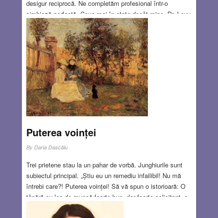
desigur reciprocă. Ne completăm profesional într-o
simbioză perfectă. Ceva mai în etate decât mine, Dr. Levy
deţinea o cultură literară solidă şi în afară pregătirii sale
excepţionale în domeniul matematicii şi al rezistenţei
materialelor, cânta cu uşurinţă la pian începând cu Mozart
şi Bethoven şi terminând cu Offenbach şi Franz von
Suppé
Read more…
JUN 23, 2016
0 COMMENTS
Puterea voinței
By
Daria Dascălu
Trei prietene stau la un pahar de vorbă. Junghiurile sunt
subiectul principal. „Știu eu un remediu infailibil! Nu mă
întrebi care?! Puterea voinței! Să vă spun o istorioară: O
tânără cu loc de muncă foarte bun, dar foarte solicitant, s-
a simțit rău o vreme, a mers la doctor și a aflat că are o