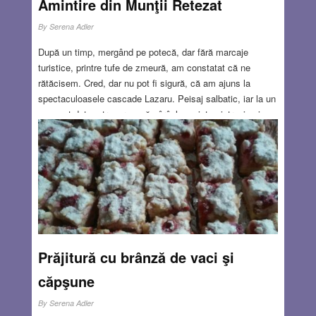
Amintire din Munţii Retezat
By
Serena Adler
După un timp, mergând pe potecă, dar fără marcaje
turistice, printre tufe de zmeură, am constatat că ne
rătăcisem. Cred, dar nu pot fi sigură, că am ajuns la
spectaculoasele cascade Lazaru. Peisaj salbatic, iar la un
moment dat se traversează pârâul pe nişte pietroaie şi
buşteni, în preajma primei căderi de apă, iar pentru ultima
parte ne-am căţărat pe bucaţi de stancă. Acum, uitându-
mă pe hărţi, am văzut că este partea de sud a intrării în
actualul Parc Naţional Retezat, una dintre cele mai
frumoase arii protejate ale Europei
Read more…
JUN 23, 2016
3 COMMENTS
Prăjitură cu brânză de vaci şi
căpşune
By
Serena Adler