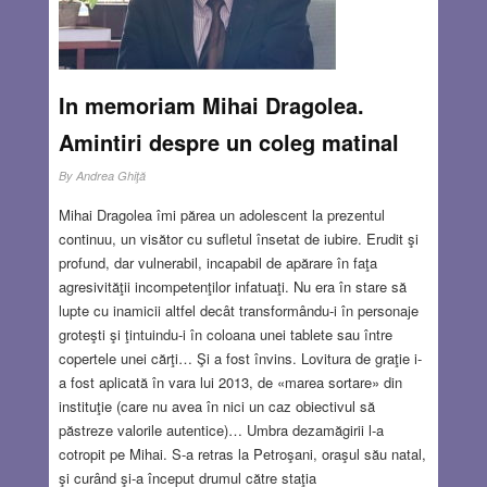
In memoriam Mihai Dragolea.
Amintiri despre un coleg matinal
By
Andrea Ghiţă
Mihai Dragolea îmi părea un adolescent la prezentul
continuu, un visător cu sufletul însetat de iubire. Erudit şi
profund, dar vulnerabil, incapabil de apărare în faţa
agresivităţii incompetenţilor infatuaţi. Nu era în stare să
lupte cu inamicii altfel decât transformându-i în personaje
groteşti şi ţintuindu-i în coloana unei tablete sau între
copertele unei cărţi… Şi a fost învins. Lovitura de graţie i-
a fost aplicată în vara lui 2013, de «marea sortare» din
instituţie (care nu avea în nici un caz obiectivul să
păstreze valorile autentice)… Umbra dezamăgirii l-a
cotropit pe Mihai. S-a retras la Petroşani, oraşul său natal,
şi curând şi-a început drumul către staţia