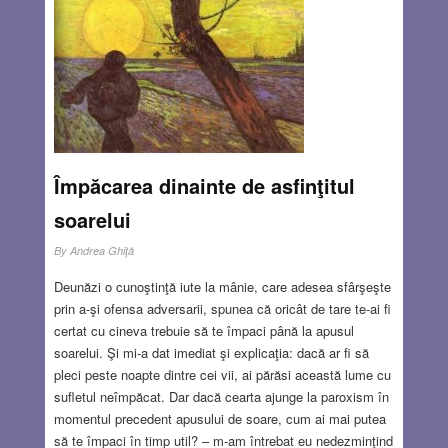
Împăcarea dinainte de asfinţitul
soarelui
By
Andrea Ghiţă
Deunăzi o cunoştinţă iute la mânie, care adesea sfârşeşte
prin a-şi ofensa adversarii, spunea că oricât de tare te-ai fi
certat cu cineva trebuie să te împaci până la apusul
soarelui. Şi mi-a dat imediat şi explicaţia: dacă ar fi să
pleci peste noapte dintre cei vii, ai părăsi această lume cu
sufletul neîmpăcat. Dar dacă cearta ajunge la paroxism în
momentul precedent apusului de soare, cum ai mai putea
să te împaci în timp util? – m-am întrebat eu nedezminţind