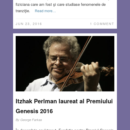
fiziciana care am fost şi care studiase fenomenele de
tranziţie.
Read more…
JUN 23, 2016
1 COMMENT
Itzhak Perlman laureat al Premiului
Genesis 2016
By
George Farkas