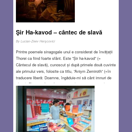
„Radu Cosașu și fiul său inexistent”, conține schimbul de
scrisori între tatăl și fiul inexistent.
Read more…
JUN 23, 2016
1 COMMENT
Şir Ha-kavod – cântec de slavă
By
Lucian-Zeev Herşcovici
Printre poemele sinagogale unul e considerat de învățații
Thorei ca fiind foarte sfânt. Este ”Șir ha-kavod” (=
Cântecul de slavă), cunoscut și după primele două cuvinte
ale primului vers, folosite ca titlu, ”Aniym Zemiroth” (=în
traducere liberă: Doamne, îngăduie-mi să cânt imnuri de
slavă). El este cântat în sinagogi după rugăciunea de
”Musaf” (=suplimentară”) în zilele de Șabat și sărbători.
Cântecul exprimă dragostea profundă a omului față de
Dumnezeu, putem spune Divinizarea lui Dumnezeu,
slăvirea, admirarea și venerarea Lui. Melodia acestui
cântec este foarte frumoasă, amintind un adevărat imn de
slavă, cântat într-o gamă de înălțare, incluzând sunete de
iubire, dragoste, admirație.
Read more…