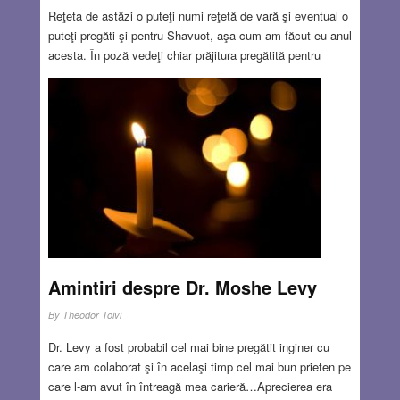
Reţeta de astăzi o puteţi numi reţetă de vară şi eventual o
puteţi pregăti şi pentru Shavuot, aşa cum am făcut eu anul
acesta. În poză vedeţi chiar prăjitura pregătită pentru
Shavuot şi ornată cu zmeură proaspătă. Veţi vedea cum
combină fericit brânza dulce de vaci cu fructele. Este o
combinaţie de reţete clasice, tradiţionale, care împreună
au o savoare specială!
Read more…
JUN 23, 2016
4 COMMENTS
Amintiri despre Dr. Moshe Levy
By
Theodor Toivi
Dr. Levy a fost probabil cel mai bine pregătit inginer cu
care am colaborat şi în acelaşi timp cel mai bun prieten pe
care l-am avut în întreagă mea carieră…Aprecierea era