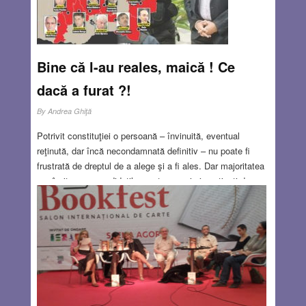
JUN 23, 2016
0 COMMENTS
Bine că l-au reales, maică ! Ce
dacă a furat ?!
By
Andrea Ghiţă
Potrivit constituţiei o persoană – învinuită, eventual
reţinută, dar încă necondamnată definitiv – nu poate fi
frustrată de dreptul de a alege şi a fi ales. Dar majoritatea
covârşitoare a candidaţilor sunt propuşi şi susţinuţi de
formaţiuni politice care ar putea să impună criterii de
integritate. Din păcate partidele perseverează în a rula
aceleaşi persoane controversate şi se pare că procedura e
aducătoare de profit electoral. Care poate fi explicaţia ?
Read more…
JUN 9, 2016
5 COMMENTS