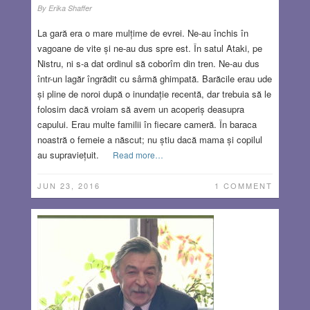
By
Erika Shaffer
La gară era o mare mulțime de evrei. Ne-au închis în
vagoane de vite și ne-au dus spre est. În satul Ataki, pe
Nistru, ni s-a dat ordinul să coborîm din tren. Ne-au dus
într-un lagăr îngrădit cu sârmă ghimpată. Barăcile erau ude
și pline de noroi după o inundație recentă, dar trebuia să le
folosim dacă vroiam să avem un acoperiș deasupra
capului. Erau multe familii în fiecare cameră. În baraca
noastră o femeie a născut; nu știu dacă mama și copilul
au supraviețuit.
Read more…
JUN 23, 2016
1 COMMENT