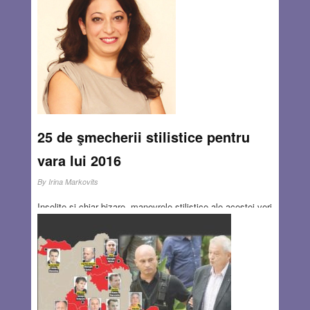
boală gravă și s-ar putea să nu mai trăiască decât foarte
puțin. Dorind să-și petreacă foarte frumos această ultimă
perioadă, și-a luat concediu și a plecat într-o stațiune.
Read more…
JUN 23, 2016
0 COMMENTS
25 de şmecherii stilistice pentru
vara lui 2016
By
Irina Markovits
Insolite şi chiar bizare, manevrele stilistice ale acestei veri
se joacă cu extremele, sunt influenţate de moda anilor ’90,
se amuză alăturând contraste şi ne propun noi variante de
mix & match. Mai jos, am trecut în revista toate acele
mici chestii cu care vă puteţi propulsa ţinuta zilei în
stratosfera modei
Read more…