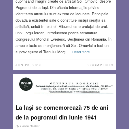
cuprinzând imagini create de artistul Sol. Omovici despre
Pogromul de la Iaşi. Din păcate informaţiile privind
identitatea artistului sunt extrem de lacunare. Principala
dovada a existentei sale o constituie însăşi creaţia sa
artistică, unică în felul ei. Albumul este prefaţat de prof.
univ. Iorgu Iordan, introducerea poartă semnătura
Congresului Mondial Evreiesc, Secţiunea din România. În
ambele texte se menţionează că Sol. Omovici a fost un
supravieţuitor al Trenului Morţii.
Read more…
JUN 23, 2016
6 COMMENTS
La Iaşi se comemorează 75 de ani
de la pogromul din iunie 1941
By
Editori Baabel