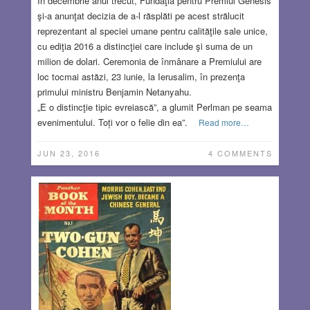
În decembrie anul trecut, Fundaţia pentru Premiul Genesis
şi-a anunţat decizia de a-l răsplăti pe acest strălucit
reprezentant al speciei umane pentru calităţile sale unice,
cu ediţia 2016 a distincţiei care include şi suma de un
milion de dolari. Ceremonia de înmânare a Premiului are
loc tocmai astăzi, 23 iunie, la Ierusalim, în prezenţa
primului ministru Benjamin Netanyahu.
„E o distincţie tipic evreiască”, a glumit Perlman pe seama
evenimentului. Toți vor o felie din ea”.
Read more…
JUN 23, 2016
4 COMMENTS