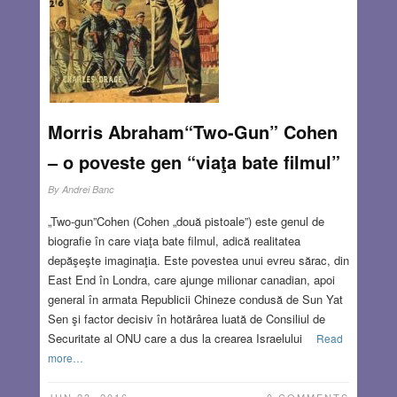
Morris Abraham“Two-Gun” Cohen
– o poveste gen “viaţa bate filmul”
By
Andrei Banc
„Two-gun”Cohen (Cohen „două pistoale”) este genul de
biografie în care viaţa bate filmul, adică realitatea
depăşeşte imaginaţia. Este povestea unui evreu sărac, din
East End în Londra, care ajunge milionar canadian, apoi
general în armata Republicii Chineze condusă de Sun Yat
Sen şi factor decisiv în hotărârea luată de Consiliul de
Securitate al ONU care a dus la crearea Israelului
Read
more…