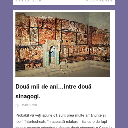
JUN 23, 2016
0 COMMENTS
Două mii de ani…între două
sinagogi.
By
Tiberiu Roth
Probabil vă veți spune că sunt prea multe amănunte și
teorii întortocheate în această relatare . Ea este de fapt
doar o poveste adevărată despre două sinagogi: o Casa lui