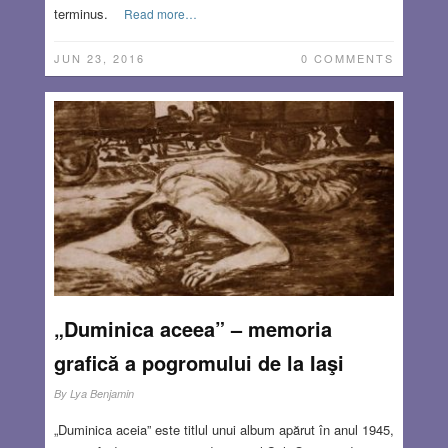
terminus.
Read more…
JUN 23, 2016
0 COMMENTS
„Duminica aceea” – memoria
grafică a pogromului de la Iaşi
By
Lya Benjamin
„Duminica aceia” este titlul unui album apărut în anul 1945,