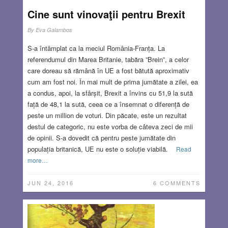
Cine sunt vinovaţii pentru Brexit
By
Eva Galambos
S-a întâmplat ca la meciul România-Franța. La
referendumul din Marea Britanie, tabăra ”Brein”, a celor
care doreau să rămână în UE a fost bătută aproximativ
cum am fost noi. În mai mult de prima jumătate a zilei, ea
a condus, apoi, la sfârșit, Brexit a învins cu 51,9 la sută
față de 48,1 la sută, ceea ce a însemnat o diferență de
peste un million de voturi. Din păcate, este un rezultat
destul de categoric, nu este vorba de câteva zeci de mii
de opinii. S-a dovedit că pentru peste jumătate din
populația britanică, UE nu este o soluție viabilă.
Read
more…
JUN 24, 2016
6 COMMENTS