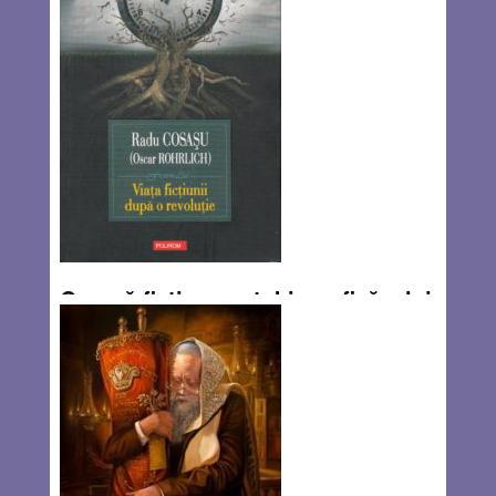
O nouă ficțiune autobiografică a lui
Radu Cosaşu
By
Mirel Horodi
Recent a apărut la editura Polirom volumul „Viața ficțiunii
după o revoluție” de Radu Cosaşu , o carte bazată pe o
ficțiune autobiografică, care conține, de la prima până la
ultima pagină, o serie de scrisori. Prima parte, intitulată