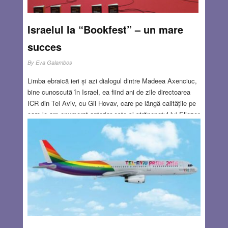
Israelul la “Bookfest” – un mare
succes
By
Eva Galambos
Limba ebraică ieri și azi dialogul dintre Madeea Axenciuc,
bine cunoscută în Israel, ea fiind ani de zile directoarea
ICR din Tel Aviv, cu Gil Hovav, care pe lângă calitățile pe
care le-am enumerat anterior este și strănepotul lui Eliezer
ben Yehuda, creatorul limbii ebraice moderne, evenimente
dedicate Cabalei, (prin lucrări ale lui Moshe Idel) filme
pentru copii, concurs de desene. Dar, bineînțeles, cele mai
semnificative momente au fost întâlnirile cu scriitorii…
Read more…
JUN 9, 2016
2 COMMENTS