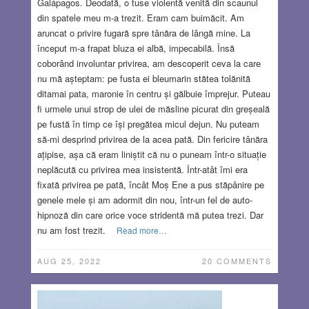
Galápagos. Deodată, o tuse violentă venită din scaunul
din spatele meu m-a trezit. Eram cam buimăcit. Am
aruncat o privire fugară spre tânăra de lângă mine. La
început m-a frapat bluza ei albă, impecabilă. Însă
coborând involuntar privirea, am descoperit ceva la care
nu mă așteptam: pe fusta ei bleumarin stătea tolănită
ditamai pata, maronie în centru și gălbuie împrejur. Puteau
fi urmele unui strop de ulei de măsline picurat din greșeală
pe fustă în timp ce își pregătea micul dejun. Nu puteam
să-mi desprind privirea de la acea pată. Din fericire tânăra
ațipise, așa că eram liniștit că nu o puneam într-o situație
neplăcută cu privirea mea insistentă. Într-atât îmi era
fixată privirea pe pată, încât Moș Ene a pus stăpânire pe
genele mele și am adormit din nou, într-un fel de auto-
hipnoză din care orice voce stridentă mă putea trezi. Dar
nu am fost trezit.
Read more…
AUG 25, 2022
20 COMMENTS