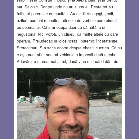
sau Salonic. Dar pe unde nu au ajuns ei. Peste tot au
înființat puternice comunități. Au clădit sinagogi, școli,
aziluri, oameni muncitori, dincolo de vorbele care circulă
pe seama lor. Că s-ar ocupa doar cu cămătăria și
negustoria. Nici vorbă, un clișeu, ca multe altele cu care
operăm. Prejudecăți și idiosincrazii puternic încetățenite.
Stereotipuri. S-a scris enorm despre chestiile astea. Că nu
e așa cum știm sau tot vehiculăm impresii după ureche.
Adevărul e mereu mai altfel, dacă vine o zi când dăm de
el. Deseori nu dăm. Și nici fiecare dintre noi nu ne numim
Amos Oz sau Saul Bellow. Și gata, basta. Comunitățile
astea evreiești au fost risipite peste tot. Erau puternice și
înfloritoare. Cândva. În Rusia sau Polonia, în România,
Ungaria sau Egipt. Acum sunt în regres. Acum nu mai
sunt deloc. S-a terminat. A rămas, este, Israelul. Despre
ce este vorba la urma urmelor? Despre Ben Kass.
Read
more…
AUG 25, 2022
5 COMMENTS