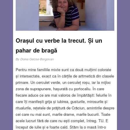
Orașul cu verbe la trecut. Și un
pahar de bragă
By
Doina Gecse-Borgovan
Pentru mine familiile mixte sunt ca două mulțimi colorate
și intersectate, exact ca în cărțile de aritmetică din clasele
primare. Un cerculet verde, un cerculeț roșu, iar la mijloc
zona de suprapunere, hașurată cu portocaliu. În care
fiecare aduce ce are mai valoros de împărtășit: felurile în
care îți manifești grija și iubirea, gusturile, mirosurile și
ritualurile, rețetele de prăjitură de Crăciun, amintirile despre
cei care nu mai sunt, marile drame, marile bucurii. Toate
acele lucruri fără de care nu ești complet, întreg. TU. E
început de iulie și e foarte cald. Stăm la o masă într-o