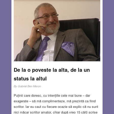
Rusia. Din nefericire, marșul omenirii spre cataclism
continuă în marș forțat. Recenta declarație a președintelui
Zelenski, potrivit căreia nu vor fi negocieri de pace, până
când ultimul militar rus nu va fi părăsit teritoriul ucrainean,
Crimeea y compris, are evident un caracter hilar, care nu
dă o șansă reală în viitorul mediu, nici măcar unui acord
de încetare a focului. Comandantul suprem de la Kiev
joacă în mod fanatic singurul rol pe care-l cunoaște sau
care probabil i-a fost distribuit de la Washington.
Read
more…
AUG 25, 2022
7 COMMENTS
De la o poveste la alta, de la un
status la altul
By
Gabriel Ben Meron
Puținii care doresc, cu intențiile cele mai bune – dar
exagerate – să mă complimenteze, mă prezintă ca fiind
scriitor. Iar eu caut cu fiecare ocazie să explic că nu sunt
nici măcar scriitor amator, chiar după vreo 15 cărți scrise