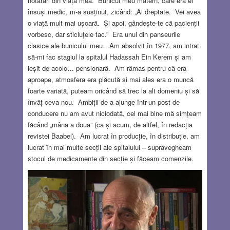
hotărâri din viața mea. Bunicul meu matern, care era el
însuși medic, m-a susținut, zicând: „Ai dreptate. Vei avea
o viață mult mai ușoară. Și apoi, gândește-te că pacienții
vorbesc, dar sticluțele tac.” Era unul din panseurile
clasice ale bunicului meu…Am absolvit în 1977, am intrat
să-mi fac stagiul la spitalul Hadassah Ein Kerem și am
ieșit de acolo… pensionară. Am rămas pentru că era
aproape, atmosfera era plăcută și mai ales era o muncă
foarte variată, puteam oricând să trec la alt domeniu și să
învăț ceva nou. Ambiții de a ajunge într-un post de
conducere nu am avut niciodată, cel mai bine mă simțeam
făcând „mâna a doua” (ca și acum, de altfel, în redacția
revistei Baabel). Am lucrat în producție, în distribuție, am
lucrat în mai multe secții ale spitalului – supravegheam
stocul de medicamente din secție și făceam comenzile.
De fapt această funcție am îndeplinit-o și după
pensionare, benevol, la Terapia Intensivă, până când
corona m-a trimis acasă definitiv. Aș vrea să relatez
câteva întâmplări mai deosebite din cursul carierei
mele.
Read more…