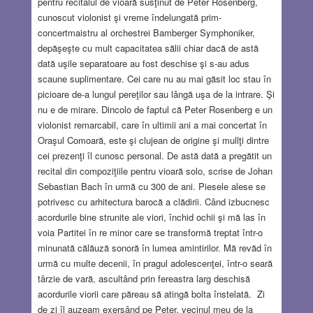
pentru recitalul de vioară susţinut de Peter Rosenberg,
cunoscut violonist şi vreme îndelungată prim-
concertmaistru al orchestrei Bamberger Symphoniker,
depăşeşte cu mult capacitatea sălii chiar dacă de astă
dată uşile separatoare au fost deschise şi s-au adus
scaune suplimentare. Cei care nu au mai găsit loc stau în
picioare de-a lungul pereţilor sau lângă uşa de la intrare. Şi
nu e de mirare. Dincolo de faptul că Peter Rosenberg e un
violonist remarcabil, care în ultimii ani a mai concertat în
Oraşul Comoară, este şi clujean de origine şi mullţi dintre
cei prezenţi îl cunosc personal. De astă dată a pregătit un
recital din compoziţiile pentru vioară solo, scrise de Johan
Sebastian Bach în urmă cu 300 de ani. Piesele alese se
potrivesc cu arhitectura barocă a clădirii. Când izbucnesc
acordurile bine strunite ale viori, închid ochii şi mă las în
voia Partitei în re minor care se transformă treptat într-o
minunată călăuză sonoră în lumea amintirilor. Mă revăd în
urmă cu multe decenii, în pragul adolescenţei, într-o seară
târzie de vară, ascultând prin fereastra larg deschisă
acordurile viorii care păreau să atingă bolta înstelată. Zi
de zi îl auzeam exersând pe Peter, vecinul meu de la