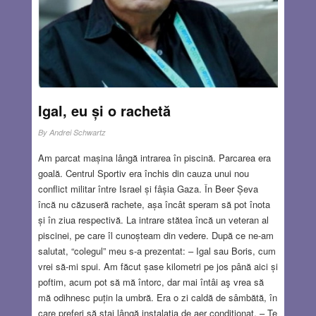
Igal, eu și o rachetă
By
Andrei Schwartz
Am parcat mașina lângă intrarea în piscină. Parcarea era
goală. Centrul Sportiv era închis din cauza unui nou
conflict militar între Israel și fâșia Gaza. În Beer Șeva
încă nu căzuseră rachete, așa încât speram să pot înota
și în ziua respectivă. La intrare stătea încă un veteran al
piscinei, pe care îl cunoșteam din vedere. După ce ne-am
salutat, “colegul” meu s-a prezentat: – Igal sau Boris, cum
vrei să-mi spui. Am făcut șase kilometri pe jos până aici și
poftim, acum pot să mă întorc, dar mai întâi aş vrea să
mă odihnesc puțin la umbră. Era o zi caldă de sâmbătă, în
care preferi să stai lângă instalația de aer conditionat. – Te