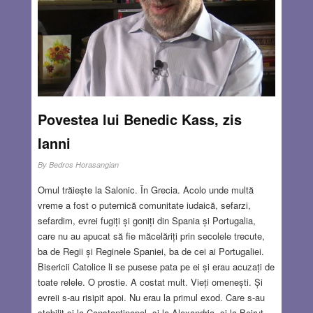
AUG 25, 2022
21 COMMENTS
Povestea lui Benedic Kass, zis
Ianni
By
Bedros Horasangian
Omul trăiește la Salonic. În Grecia. Acolo unde multă
vreme a fost o puternică comunitate iudaică, sefarzi,
sefardim, evrei fugiți și goniți din Spania și Portugalia,
care nu au apucat să fie măcelăriți prin secolele trecute,
ba de Regii și Reginele Spaniei, ba de cei ai Portugaliei.
Bisericii Catolice li se pusese pata pe ei și erau acuzați de
toate relele. O prostie. A costat mult. Vieți omenești. Și
evreii s-au risipit apoi. Nu erau la primul exod. Care s-au
stabilit și la Constantinopol, și la Alexandria, și la Beirut