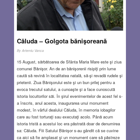
întâlnire care a fost prezidată de profesorul Banu. În
prezența mea, desconsiderând regula, unul dintre colegi s-
a ridicat și a cerut ca toți evreii să fie excluși din club.
Locusteanu, care inițial m-a invitat, a aplaudat cel mai
zgomotos. M-am ridicat și l-am întrebat pe profesorul
Banu dacă clubul are drept scop să ne învețe elemente de
Căluda – Golgota bănişoreană
cultură generală sau să promoveze o politică
antisemită.
Read more…
By
Artemiu Vanca
15 August, sărbătoarea de Sfânta Maria Mare este şi ziua
AUG 18, 2022
17 COMMENTS
comunei Bănişor. An de an bănişorenii risipiţi prin lume
caută să revină în localitatea natală, să-şi revadă rudele şi
prietenii. Ziua Bănişorului este şi un bun prilej pentru a
evoca trecutul satului, a cunoaşte şi a face cunoscută
istoria locuitorilor săi. În şirul evenimentelor de acest fel s-
a înscris, anul acesta, inaugurarea unui monument
modest, în vârful dealului Căluda, în memoria iobagilor
care au fost torturaţi sau executaţi acolo. Până acum
istoria tristă a acestui loc era păstrată doar de denumirea
sa: Căluda. Fiii Satului Bănişor s-au gândit că se cuvine
ca aici să fie amplasat şi un monument care să păstreze