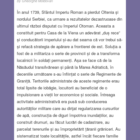
By
Gheorghe Moldovan
În anul 1739, Sfântul Imperiu Roman a pierdut Oltenia și
nordului Serbiei, ca urmare a rezultatelor dezastruoase din
ultimul război disputat cu Imperiul Otoman. Aceasta a
constituit pentru Casa de la Viena un adevărat „duș rece”
și conducătorii imperiului și-au dat seama că vor trebui să-
și refacă strategia de apărare a frontierei de est. Soluția a
fost de a militariza o serie de provincii și de a transforma
localnicii în soldați permanenți. Așa se face că de la
Năsăudul transilvănean și până la Marea Adriatică, în
deceniile următoare s-au înființat o serie de Regimente de
Graniță. Teritoriile administrate de aceste regimente erau
total lipsite de iobăgie, locuitorii au beneficiat de o
impulsionare a vieții lor economice și sociale. Întreaga
activitate administrativă era pusă sub conducerea
autorităților militare care au dirijat regularizarea cursurilor
de apă, construcția de diguri împotriva inundațiilor, au
construit drumuri, au făcut lucrări de cadastrare, au
parcelat terenurile și au împroprietărit țăranii grăniceri. Au
sistematizat toate localitățile, astfel încât fiecare familie