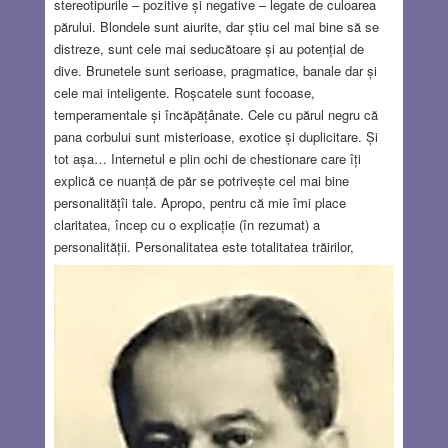
stereotipurile – pozitive și negative – legate de culoarea
părului. Blondele sunt aiurite, dar știu cel mai bine să se
distreze, sunt cele mai seducătoare și au potențial de
dive. Brunetele sunt serioase, pragmatice, banale dar și
cele mai inteligente. Roșcatele sunt focoase,
temperamentale și încăpățânate. Cele cu părul negru că
pana corbului sunt misterioase, exotice și duplicitare. Și
tot așa… Internetul e plin ochi de chestionare care îți
explică ce nuanță de păr se potrivește cel mai bine
personalitățîi tale. Apropo, pentru că mie îmi place
claritatea, încep cu o explicație (în rezumat) a
personalității. Personalitatea este totalitatea trăirilor,
gândirilor și comportamentelor noastre. Opiniile, credințele,
valorile, atitudinile, perspectivele, predispozițiile noastre
sunt parte din personalitate. Personalitatea se referă la
atributele care ne diferențiază de cel de lângă noi, chiar și
de geamănul / geamănă noastră. Personalitatea, prin
temperament și caracter, ne conferă unicitate.
Read
more…
AUG 25, 2022
3 COMMENTS