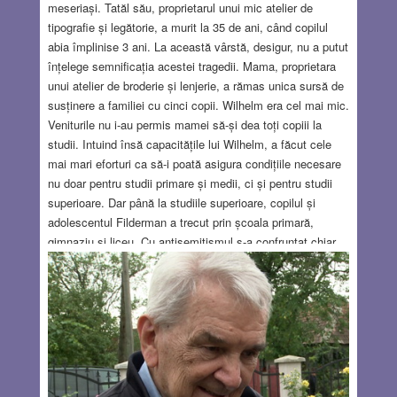
meseriași. Tatăl său, proprietarul unui mic atelier de
tipografie și legătorie, a murit la 35 de ani, când copilul
abia împlinise 3 ani. La această vârstă, desigur, nu a putut
înțelege semnificația acestei tragedii. Mama, proprietara
unui atelier de broderie și lenjerie, a rămas unica sursă de
susținere a familiei cu cinci copii. Wilhelm era cel mai mic.
Veniturile nu i-au permis mamei să-și dea toți copiii la
studii. Intuind însă capacitățile lui Wilhelm, a făcut cele
mai mari eforturi ca să-i poată asigura condițiile necesare
nu doar pentru studii primare și medii, ci și pentru studii
superioare. Dar până la studiile superioare, copilul și
adolescentul Filderman a trecut prin școala primară,
gimnaziu și liceu. Cu antisemitismul s-a confruntat chiar
din această etapă a vieții. Antisemitismul era parte
integrantă din existența noastră zilnică – scrie Filderman
în Memoriile sale. Printre altele relatează următoarea
întâmplare: În școala noastră s-a înființat ceva de tipul
unui club cu obiectivul de a invita persoane care să
vorbească despre teme de cultură generală. Un coleg de
clasă, Petru Locusteanu, mi-a cerut să fiu prezent la prima