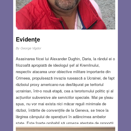
Evidenţe
By
George Vigdor
Asasinarea fiicei lui Alexander Dughin, Daria, la rândul ei o
filozoafă apropiată de ideologul șef al Kremlinului,
respectiv atacarea unor obiective militare importante din
Crimeea, propulsează invazia rusească a Ucrainei, de fapt
războiul proxy americano-rus desfășurat pe teritoriul
ucrainian, într-o nouă etapă, cea a terorismului politic și al
acțiunilor subversive ale serviciilor speciale. Mai pe șleau
spus, nu vor mai exista nici măcar reguli minimale de
război, întărite de convențiile de la Geneva, se trece la
lărgirea câmpului de operațiuni în adâncimea ambelor
state. Este foarte probabil să urmeze atentate de proporții
la Moscova, Kiev și alte mari centre urbane din Ucraina și