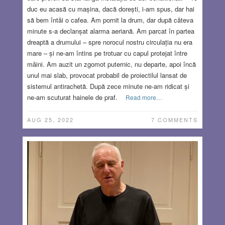
duc eu acasă cu mașina, dacă dorești, i-am spus, dar hai
să bem întâi o cafea. Am pornit la drum, dar după câteva
minute s-a declanșat alarma aeriană. Am parcat în partea
dreaptă a drumului – spre norocul nostru circulația nu era
mare – și ne-am întins pe trotuar cu capul protejat între
mâini. Am auzit un zgomot puternic, nu departe, apoi încă
unul mai slab, provocat probabil de proiectilul lansat de
sistemul antirachetă. După zece minute ne-am ridicat și
ne-am scuturat hainele de praf.
Read more…
AUG 25, 2022
7 COMMENTS