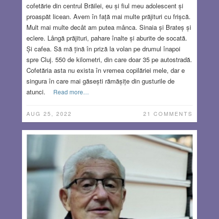
cofetărie din centrul Brăilei, eu și fiul meu adolescent și
proaspăt licean. Avem în față mai multe prăjituri cu frișcă.
Mult mai multe decât am putea mânca. Sinaia și Brateș și
eclere. Lângă prăjituri, pahare înalte și aburite de socată.
Și cafea. Să mă țină în priză la volan pe drumul înapoi
spre Cluj. 550 de kilometri, din care doar 35 pe autostradă.
Cofetăria asta nu exista în vremea copilăriei mele, dar e
singura în care mai găsești rămășițe din gusturile de
atunci.
Read more…
AUG 25, 2022
21 COMMENTS