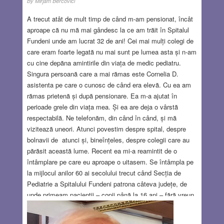
By
Mirjam Bercovici
A trecut atât de mult timp de când m-am pensionat, încât
aproape că nu mă mai gândesc la ce am trăit în Spitalul
Fundeni unde am lucrat 32 de ani! Cei mai mulți colegi de
care eram foarte legată nu mai sunt pe lumea asta și n-am
cu cine depăna amintirile din viața de medic pediatru.
Singura persoană care a mai rămas este Cornelia D.
asistenta pe care o cunosc de când era elevă. Cu ea am
rămas prietenă și după pensionare. Ea m-a ajutat în
perioade grele din viața mea. Și ea are deja o vârstă
respectabilă. Ne telefonăm, din când în când, și mă
vizitează uneori. Atunci povestim despre spital, despre
bolnavii de atunci și, bineînțeles, despre colegii care au
părăsit această lume. Recent ea mi-a reamintit de o
întâmplare pe care eu aproape o uitasem. Se întâmpla pe
la mijlocul anilor 60 ai secolului trecut când Secția de
Pediatrie a Spitalului Fundeni patrona câteva județe, de
unde primeam pacienții – copii până la 16 ani – fără vreun
anunț prealabil. În general ni se trimiteau cazurile mai
grave sau cazurile problemă. Un astfel de caz ne-a fost