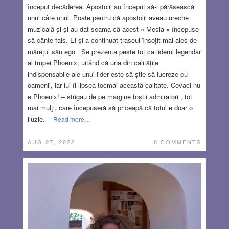
început decăderea. Apostolii au început să-l părăsească
unul câte unul. Poate pentru că apostolii aveau ureche
muzicală și și-au dat seama că acest « Mesia » începuse
să cânte fals. El şi-a continuat traseul însoțit mai ales de
mărețul său ego . Se prezenta peste tot ca liderul legendar
al trupei Phoenix, uitând că una din calitățile
indispensabile ale unui lider este să știe să lucreze cu
oamenii, iar lui îl lipsea tocmai această calitate. Covaci nu
e Phoenix! – strigau de pe margine foștii admiratori , tot
mai mulţi, care începuseră să priceapă că totul e doar o
iluzie.
Read more…
AUG 27, 2022
8 COMMENTS