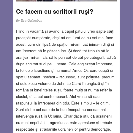
Ce facem cu scriitorii ruşi?
By
Eva Galambos
Fiind în vacanță și având la capul patului vreo șapte cărți
proaspăt cumpărate, deși mi-am jurat că nu voi mai face
acest lucru din lipsă de spațiu, mi-am luat inima-n dinți și
am încercat să le găsesc loc. Și dacă tot trebuia să le
aranjez, mi-am zis să le pun cât de cât pe categorii, adică
după scriitori și după… neam. Cele englezești împreună,
la fel cele israeliene și nu numai Amos Oz care ocupă un
spațiu separat, nordicii – recunosc, sunt polițiste, precum
și cele zece volume de John Le Carré în engleză și în
română și bineînțeles rușii, foarte mulți și nu mă refer la
clasici, ci la cei contemporani. Aici vreau să dau
răspunsul la întrebarea din titlu. Este simplu – le citim.
Sunt dintre cei care de la bun început au condamnat
intervenția rusă în Ucraina. Chiar dacă știu că ucrainenii
nu sunt neprihăniți, agresiunea este agresiune și trebuie
respectate și strădaniile ucrainenilor pentru democrație.