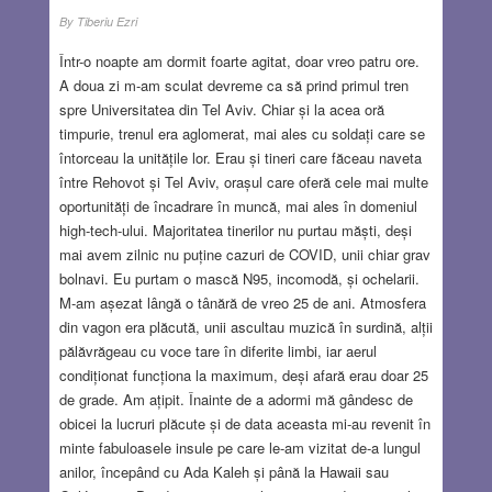
By
Tiberiu Ezri
Într-o noapte am dormit foarte agitat, doar vreo patru ore.
A doua zi m-am sculat devreme ca să prind primul tren
spre Universitatea din Tel Aviv. Chiar și la acea oră
timpurie, trenul era aglomerat, mai ales cu soldați care se
întorceau la unitățile lor. Erau și tineri care făceau naveta
între Rehovot și Tel Aviv, orașul care oferă cele mai multe
oportunități de încadrare în muncă, mai ales în domeniul
high-tech-ului. Majoritatea tinerilor nu purtau măști, deși
mai avem zilnic nu puține cazuri de COVID, unii chiar grav
bolnavi. Eu purtam o mască N95, incomodă, și ochelarii.
M-am așezat lângă o tânără de vreo 25 de ani. Atmosfera
din vagon era plăcută, unii ascultau muzică în surdină, alții
pălăvrăgeau cu voce tare în diferite limbi, iar aerul
condiționat funcționa la maximum, deși afară erau doar 25
de grade. Am ațipit. Înainte de a adormi mă gândesc de
obicei la lucruri plăcute și de data aceasta mi-au revenit în
minte fabuloasele insule pe care le-am vizitat de-a lungul
anilor, începând cu Ada Kaleh și până la Hawaii sau