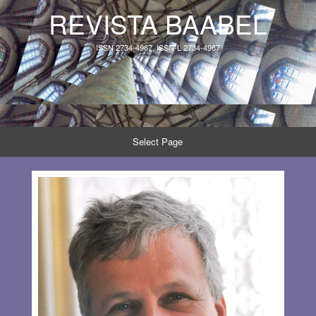
REVISTA BAABEL
ISSN 2734-4967, ISSN-L 2734-4967
Select Page