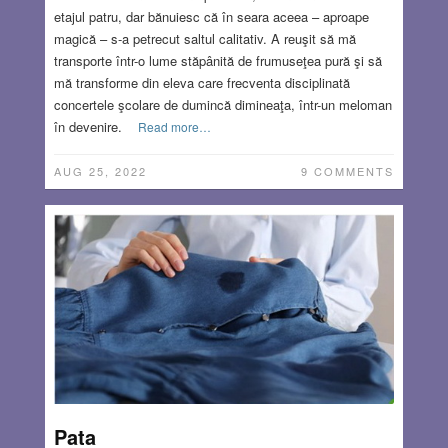
etajul patru, dar bănuiesc că în seara aceea – aproape
magică – s-a petrecut saltul calitativ. A reuşit să mă
transporte într-o lume stăpânită de frumuseţea pură şi să
mă transforme din eleva care frecventa disciplinată
concertele şcolare de dumincă dimineaţa, într-un meloman
în devenire.
Read more…
AUG 25, 2022
9 COMMENTS
Pata