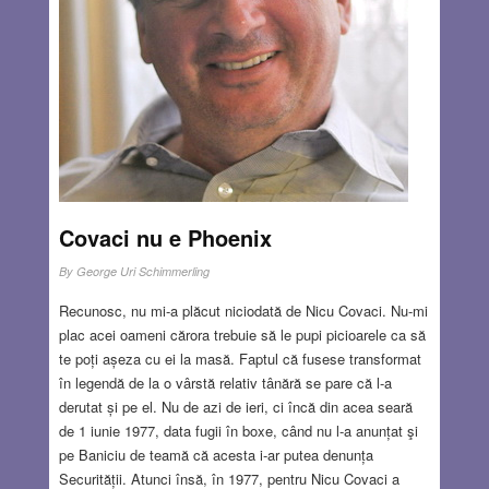
Covaci nu e Phoenix
By
George Uri Schimmerling
Recunosc, nu mi-a plăcut niciodată de Nicu Covaci. Nu-mi
plac acei oameni cărora trebuie să le pupi picioarele ca să
te poți așeza cu ei la masă. Faptul că fusese transformat
în legendă de la o vârstă relativ tânără se pare că l-a
derutat și pe el. Nu de azi de ieri, ci încă din acea seară
de 1 iunie 1977, data fugii în boxe, când nu l-a anunțat şi
pe Baniciu de teamă că acesta i-ar putea denunța
Securității. Atunci însă, în 1977, pentru Nicu Covaci a