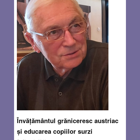
trimis de spitalul din Tulcea cu mențiunea că adolescenta
de aproape 15 ani fusese internată timp de două
săptămâni cu diagnosticul de artrită reumatoidă și nu a
răspuns la tratament.
Read more…
AUG 25, 2022
10 COMMENTS
Învățământul grăniceresc austriac
și educarea copiilor surzi