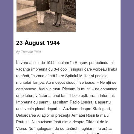
23 August 1944
By
Theodor Toivi
În vara anului de 1944 locuiam în Brașov, petrecându-mi
vacanța împreună cu 3-4 copii, singurii care vorbeau limba
română, în zona aflată între Spitalul Militar și poalele
muntelui Tâmpa. Au început discuții serioase. – Nemții se
cărăbănesc. Aici vin rușii. Plecăm în munți – ne comunică
un prieten, vlăstar al unei familii boierești. Eram informat.
Împreună cu părinții, ascultam Radio Londra la aparatul
unui vecin plecat departe. Auzisem despre Stalingrad,
Debarcarea Aliaților și prezența Armatei Roșii la malul
Prutului. Nu auzisem însă nimic despre Diktatul de la
Viena. Nu înțelegeam de ce tânărul maghiar mi-a arătat