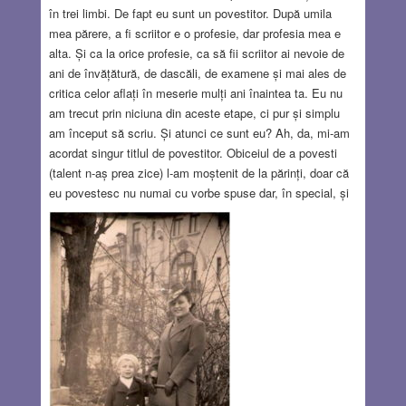
în trei limbi. De fapt eu sunt un povestitor. După umila
mea părere, a fi scriitor e o profesie, dar profesia mea e
alta. Și ca la orice profesie, ca să fii scriitor ai nevoie de
ani de învățătură, de dascăli, de examene și mai ales de
critica celor aflați în meserie mulți ani înaintea ta. Eu nu
am trecut prin niciuna din aceste etape, ci pur și simplu
am început să scriu. Și atunci ce sunt eu? Ah, da, mi-am
acordat singur titlul de povestitor. Obiceiul de a povesti
(talent n-aș prea zice) l-am moștenit de la părinți, doar că
eu povestesc nu numai cu vorbe spuse dar, în special, și
cu fraze scrise. Adică, mi-am zis, eu sunt ceea ce în
engleză se numește story teller. Și dacă e așa, mi-am
continuat gândurile, hai să vedem ce spun alții despre
diferența între scriitor și povestitor. M-a surprins că nimeni
nu s-a gândit să descrie activitatea povestitorului care își
pune narațiunea în scris, și nu pe viu, în fața unui
auditoriu. Cu alte cuvinte scriitorul scrie și povestitorul
povestește. Și atunci, ce sunt eu?!
Read more…
AUG 25, 2022
21 COMMENTS