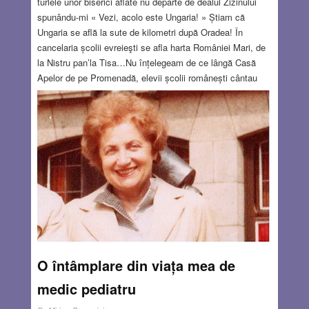
turlele unor biserici aflate nu departe de dealul Zizinului
spunându-mi « Vezi, acolo este Ungaria! » Știam că
Ungaria se află la sute de kilometri după Oradea! În
cancelaria școlii evreieşti se afla harta României Mari, de
la Nistru pan’la Tisa…Nu înțelegeam de ce lângă Casă
Apelor de pe Promenadă, elevii școlii românești cântau
scandând: Ardealul, Adealul, noi vrem Ardealul…Nu ştiam
că rămânerea noastră în viaţă a depins de faptul că ne
aflam în Transilvania de Sud, cea nealipită Ungariei
horthiste care în mai 1944 deportase la Auschwitz toată
populaţia evreiască din afara Budapestei. Copiii evrei de
vârsta mea nu aveau nicio şansă să scape cu viaţă. Nu
bănuiam atunci că drumul spre Auschwitz se afla câteva
zeci de kilometri nord-vest de locuința noastră situată pe
strada Carmen Sylva din Brașov! Radio Londra nu
pomenise nimic de lagărele de extreminare
naziste.
Read more…
O întâmplare din viața mea de
AUG 25, 2022
11 COMMENTS
medic pediatru