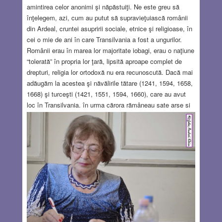
amintirea celor anonimi şi năpăstuiţi. Ne este greu să
înţelegem, azi, cum au putut să supravieţuiască românii
din Ardeal, cruntei asupririi sociale, etnice şi religioase, în
cei o mie de ani în care Transilvania a fost a ungurilor.
Românii erau în marea lor majoritate iobagi, erau o naţiune
“tolerată” în propria lor ţară, lipsită aproape complet de
drepturi, religia lor ortodoxă nu era recunoscută. Dacă mai
adăugăm la acestea şi năvălirile tătare (1241, 1594, 1658,
1668) şi turceşti (1421, 1551, 1594, 1660), care au avut
loc în Transilvania, în urma cărora rămâneau sate arse şi
câmpuri pârjolite, mii de morţi, femei batjocorite, iar
năvălitorii luau cu ei pe lângă robi, tot ce puteau duce
(animale, cereale, obiecte de preţ etc.), nu pot, într-adevăr,
înţelege cum au reuşit să supravieţuiască, în aceste
condiţii, strămoşii mei! Ei pot fi asemuiţi cu acei copaci
sau arbuşti crescuţi pe stâncă, în vârf de munte, care se
“încăpăţânează” să rămână pe loc în ciuda vânturilor
puternice care bat aproape continuu.
Read more…
AUG 16, 2022
5 COMMENTS