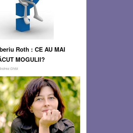
beriu Roth : CE AU MAI
ĂCUT MOGULII?
Andrea Ghiţă
făcut o călătorie în India de Anul Nou. Un tur
anizat,pentru vizitarea celebrului ”triunghi de
”, adică orașele Delhi (Old și New!), Agra și
pur. Monumentele fără egal ale Imperiului
ul. Impresionant ! Îţi taie răsuflarea ! Între
e trei orașe
Read more…
N 14, 2015
0 COMMENTS