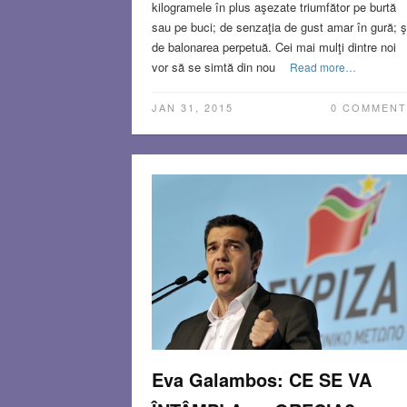
kilogramele în plus aşezate triumfător pe burtă
sau pe buci; de senzaţia de gust amar în gură; ş
de balonarea perpetuă. Cei mai mulţi dintre noi
vor să se simtă din nou
Read more…
JAN 31, 2015
0 COMMENT
Eva Galambos: CE SE VA