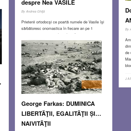
despre Nea VASILE
D
By
Andrea Ghiţă
A
Prietenii ortodocşi ce poartă numele de Vasile îşi
sărbătoresc onomastica în fiecare an pe 1
By
ianuarie, o zi care mi-l readuce în memorie pe
S
Ami
«Nea Vasile Tâmplarul». Apelativul « tâmplarul »
dim
arată şi în ce meserie era un mare meşter Nea
de 
Vasile!
Read more…
Mar
blo
JAN 14, 2015
2 COMMENTS
JA
”
George Farkas: DUMINICA
LIBERTĂŢII, EGALITĂŢII ȘI…
NAIVITĂŢII