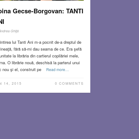
oina Gecse-Borgovan: TANTI
NI
Andrea Ghiţă
ntirea lui Tanti Ani m-a pocnit de-a dreptul de
ineaţă, fără să-mi dau seama de ce. Era şefă
unitate la librăria din cartierul copilăriei mele,
na. O librărie nouă, deschisă la parterul unui
c nou şi el, construit pe
Read more…
N 14, 2015
0 COMMENTS