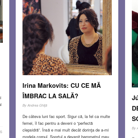
Irina Markovits: CU CE MĂ
ÎMBRAC LA SALĂ?
Jú
i
i
By
Andrea Ghiţă
D
De câteva luni fac sport. Sigur că, la fel ca multe
S
femei, îl fac pentru a deveni o “perfectă
By
clepsidră”. Însă e mai mult decât dorinţa de a-mi
S
modela corpul. Sportul a devenit barometrul meu