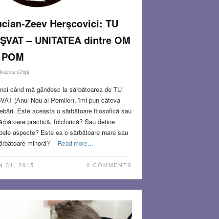
cian-Zeev Herşcovici: TU
IŞVAT – UNITATEA dintre OM
i POM
Andrea Ghiţă
nci când mă gândesc la sărbătoarea de TU
VAT (Anul Nou al Pomilor), îmi pun câteva
rebări. Este aceasta o sărbătoare filosofică sau
ărbătoare practică, folclorică? Sau deține
ele aspecte? Este ea o sărbătoare mare sau
ărbătoare minoră?
Read more…
N 31, 2015
0 COMMENTS