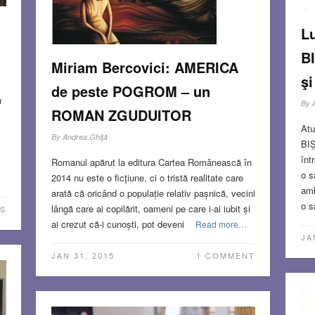
Lu
B
Miriam Bercovici: AMERICA
ş
de peste POGROM – un
u
By
ROMAN ZGUDUITOR
Atu
By
Andrea Ghiţă
BIȘ
înt
Romanul apărut la editura Cartea Românească în
o s
2014 nu este o ficţiune, ci o tristă realitate care
amb
arată că oricând o populație relativ pașnică, vecini
o s
lângă care ai copilărit, oameni pe care i-ai iubit și
S
ai crezut că-i cunoști, pot deveni
Read more…
JA
JAN 31, 2015
1 COMMENT