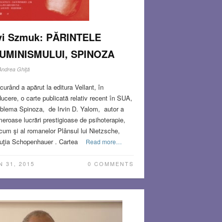
vi Szmuk: PĂRINTELE
LUMINISMULUI, SPINOZA
Andrea Ghiţă
curând a apărut la editura Vellant, în
ducere, o carte publicată relativ recent în SUA,
blema Spinoza, de Irvin D. Yalom, autor a
eroase lucrări prestigioase de psihoterapie,
cum şi al romanelor Plânsul lui Nietzsche,
uţia Schopenhauer . Cartea
Read more…
N 31, 2015
0 COMMENTS