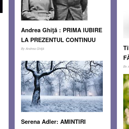
Andrea Ghiţă : PRIMA IUBIRE
LA PREZENTUL CONTINUU
Ti
By
Andrea Ghiţă
F
De curând am primit – via Facebook – fotografia
unor prieteni foarte dragi – Eva şi Akiva (pentru
By
prieteni Laci) Leob din Natanya, sărbătorind 69
Am 
de ani de căsătorie. I-am regăsit învăluiţi în
org
acelaşi glob de tandreţe iscat – sunt
Read
aur
more…
Jai
Mog
JAN 31, 2015
8 COMMENTS
S
cel
Serena Adler: AMINTIRI
JA