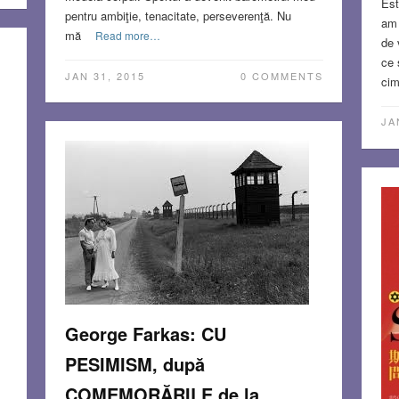
Est
pentru ambiţie, tenacitate, perseverenţă. Nu
am 
mă
Read more…
de 
ce 
JAN 31, 2015
0 COMMENTS
cim
JA
George Farkas: CU
PESIMISM, după
COMEMORĂRILE de la