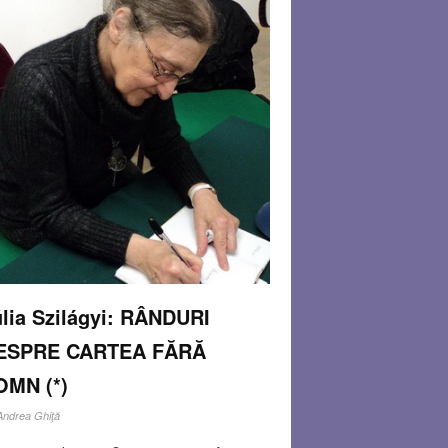
lia Szilágyi: RÂNDURI
ESPRE CARTEA FĂRĂ
OMN (*)
Andrea Ghiţă