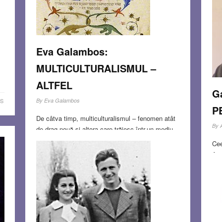
Eva Galambos:
MULTICULTURALISMUL –
ALTFEL
Ga
By
Eva Galambos
S
P
De câtva timp, multiculturalismul – fenomen atât
By
de drag nouă și altora care trăiesc într-un mediu
unde condițiile istorice, geografice, politice au
Cee
impus sau permis coexistența mai multor
Atm
popoare, limbi, tradiții – a devenit un cuvânt hulit.
nu 
În urmă cu
Read more…
pre
nu 
JAN 31, 2015
0 COMMENTS
mo
JA