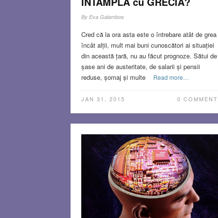
ÎNTÂMPLA cu GRECIA?
By
Eva Galambos
Cred că la ora asta este o întrebare atât de grea
încât alții, mult mai buni cunoscători ai situației
din această țară, nu au făcut prognoze. Sătui de
șase ani de austeritate, de salarii și pensii
reduse, șomaj și multe
Read more…
JAN 31, 2015
0 COMMENT