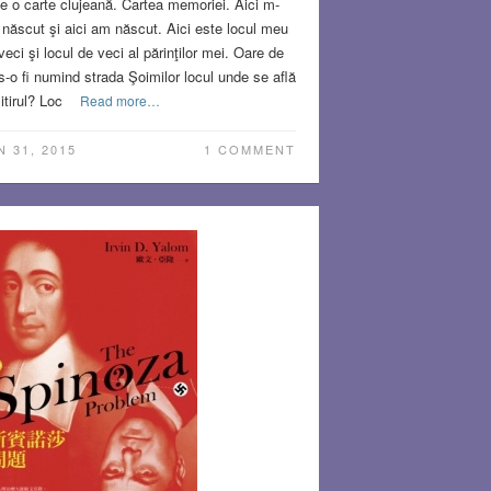
e o carte clujeană. Cartea memoriei. Aici m-
născut şi aici am născut. Aici este locul meu
veci şi locul de veci al părinţilor mei. Oare de
s-o fi numind strada Şoimilor locul unde se află
itirul? Loc
Read more…
N 31, 2015
1 COMMENT