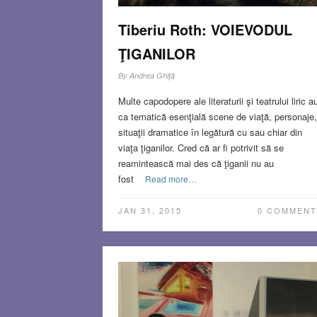
Tiberiu Roth: VOIEVODUL
ŢIGANILOR
By
Andrea Ghiţă
Multe capodopere ale literaturii şi teatrului liric a
ca tematică esenţială scene de viaţă, personaje,
situaţii dramatice în legătură cu sau chiar din
viaţa ţiganilor. Cred că ar fi potrivit să se
reamintească mai des că ţiganii nu au
fost
Read more…
JAN 31, 2015
0 COMMENT