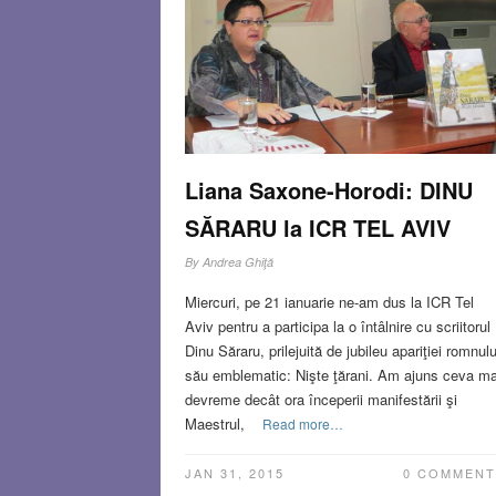
Liana Saxone-Horodi: DINU
SĂRARU la ICR TEL AVIV
By
Andrea Ghiţă
Miercuri, pe 21 ianuarie ne-am dus la ICR Tel
Aviv pentru a participa la o întâlnire cu scriitorul
Dinu Săraru, prilejuită de jubileu apariţiei romnulu
său emblematic: Nişte ţărani. Am ajuns ceva ma
devreme decât ora începerii manifestării şi
Maestrul,
Read more…
JAN 31, 2015
0 COMMENT