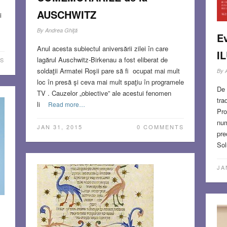
AUSCHWITZ
i
By
Andrea Ghiţă
E
Anul acesta subiectul aniversării zilei în care
I
lagărul Auschwitz-Birkenau a fost eliberat de
S
soldaţii Armatei Roşii pare să fi ocupat mai mult
By
loc în presă şi ceva mai mult spaţiu în programele
De 
TV . Cauzelor „obiective” ale acestui fenomen
tra
li
Read more…
Pro
num
JAN 31, 2015
0 COMMENTS
pre
Sol
JA