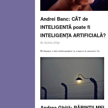
Andrei Banc: CÂT de
INTELIGENTĂ poate fi
INTELIGENȚA ARTIFICIALĂ?
By
Andrea Ghiţă
Puterea calculatoarelor a crescut enorm în
ultimele decenii dar ”creierul artificial” a rămas
deocamdată mai mult o metaforă decât o
realitate. Iar prin deceniul IX al secolului trecut a
avut loc un val de falimente ale firmelor care se
ocupau
Read more…
JAN 31, 2015
0 COMMENT
Andrea Ghiţă: PĂRINŢII MEI,