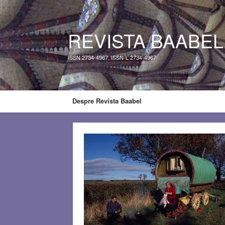
REVISTA BAABEL
ISSN 2734-4967, ISSN-L 2734-4967
Despre Revista Baabel