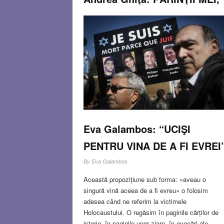
în IANUARIE 1945
By
Andrea Ghiţă
JAN 14, 2015
7 COMMENT
Eva Galambos: “UCIŞI
PENTRU VINA DE A FI EVREI
By
Eva Galambos
Această propozițiune sub forma: «aveau o
singură vină aceea de a fi evreu» o folosim
adesea când ne referim la victimele
Holocaustului. O regăsim în paginile cărților de
istorie, în paginile unor ziare, în evocări ale