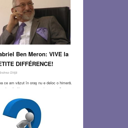
briel Ben Meron: VIVE la
ETITE DIFFÉRENCE!
Andrea Ghiţă
a ce am văzut în oraş nu e deloc o himeră.
osfera întâlnită era cea adevărată. Oamenii
numai că păreau, dar chiar erau relaxaţi,
ocupaţi de gânduri şi proiecte similare, dacă
identice, cu cele ale oricărui locuitor al
Read
re…
N 31, 2015
0 COMMENTS