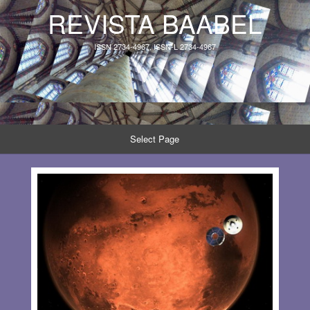
REVISTA BAABEL
ISSN 2734-4967, ISSN-L 2734-4967
Select Page