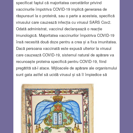
specificat faptul că majoritatea cercetărilor privind
vaccinurile împotriva COVID-19 implică generarea de
răspunsuri la o proteină, sau o parte a acesteia, specifică
virusului care cauzează infecția cu virusul SARS Cov2.
Odată administrat, vaccinul declanșează o reacție
imunologică. Majoritatea vaccinurilor împotriva COVID-19
însă necesită două doze pentru a crea și a fixa imunitatea.
Dacă persoana vaccinată este expusă ulterior la virusul
care cauzează COVID-19, sistemul natural de apărare va
recunoaște proteina specifică pentru COVID-19, fiind
pregătită să-l atace. Mijloacele de apărare ale organismului
sunt gata astfel să ucidă virusul și să îl împiedice să
pătrundă în celule și să se înmulțească. Această protecție
trebuie deci luată în calcul în analiza vaccinurilor care se
uzitează deja în lume. În cele ce urmează fac o împărțire
scurtă și simplificată a vaccinurilor avizate deja, național
sau mondial, împotriva COVID-19.
Read more…
FEB 25, 2021
0 COMMENTS