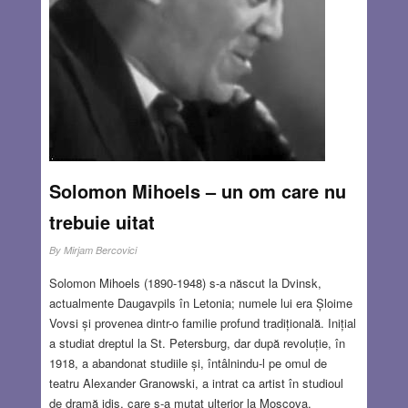
Solomon Mihoels – un om care nu
trebuie uitat
By
Mirjam Bercovici
Solomon Mihoels (1890-1948) s-a născut la Dvinsk,
actualmente Daugavpils în Letonia; numele lui era Șloime
Vovsi și provenea dintr-o familie profund tradițională. Inițial
a studiat dreptul la St. Petersburg, dar după revoluție, în
1918, a abandonat studiile și, întâlnindu-l pe omul de
teatru Alexander Granowski, a intrat ca artist în studioul
de dramă idiș, care s-a mutat ulterior la Moscova,