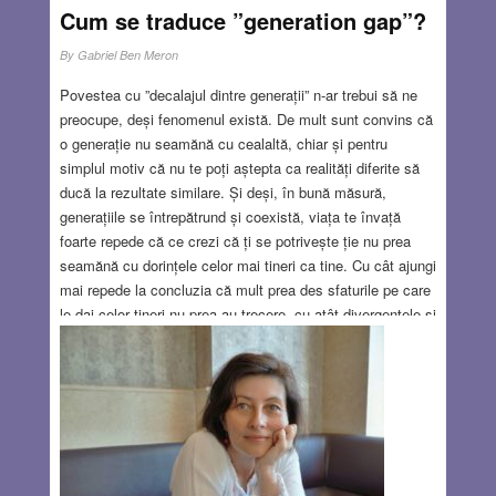
Cum se traduce ”generation gap”?
By
Gabriel Ben Meron
Povestea cu ”decalajul dintre generații” n-ar trebui să ne
preocupe, deși fenomenul există. De mult sunt convins că
o generație nu seamănă cu cealaltă, chiar și pentru
simplul motiv că nu te poți aștepta ca realități diferite să
ducă la rezultate similare. Și deși, în bună măsură,
generațiile se întrepătrund și coexistă, viața te învață
foarte repede că ce crezi că ți se potrivește ție nu prea
seamănă cu dorințele celor mai tineri ca tine. Cu cât ajungi
mai repede la concluzia că mult prea des sfaturile pe care
le dai celor tineri nu prea au trecere, cu atât divergențele și
disputele se vor rezuma la subiecte periferice și fără
importanță și nu se vor transforma în conflicte aspre.
Când doar mă gândeam să mă concentrez asupra acestui
subiect, mi-am zis că e bine să caut o definiție a acestui
”gap” de care se vorbește tot timpul.
Read more…
FEB 25, 2021
12 COMMENTS