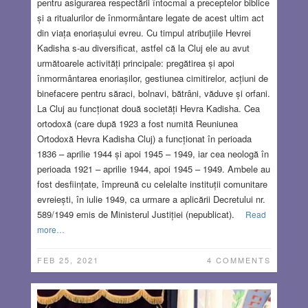
pentru asigurarea respectării întocmai a preceptelor biblice
și a ritualurilor de înmormântare legate de acest ultim act
din viața enoriașului evreu. Cu timpul atribuţiile Hevrei
Kadisha s-au diversificat, astfel că la Cluj ele au avut
următoarele activități principale: pregătirea și apoi
înmormântarea enoriașilor, gestiunea cimitirelor, acțiuni de
binefacere pentru săraci, bolnavi, bătrâni, văduve și orfani.
La Cluj au funcționat două societăți Hevra Kadisha. Cea
ortodoxă (care după 1923 a fost numită Reuniunea
Ortodoxă Hevra Kadisha Cluj) a funcționat în perioada
1836 – aprilie 1944 și apoi 1945 – 1949, iar cea neologă în
perioada 1921 – aprilie 1944, apoi 1945 – 1949. Ambele au
fost desființate, împreună cu celelalte instituții comunitare
evreiești, în iulie 1949, ca urmare a aplicării Decretului nr.
589/1949 emis de Ministerul Justiției (nepublicat).
Read
more…
FEB 25, 2021
4 COMMENTS