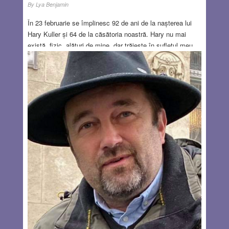
By
Lya Benjamin
În 23 februarie se împlinesc 92 de ani de la nașterea lui
Hary Kuller și 64 de la căsătoria noastră. Hary nu mai
există, fizic, alături de mine, dar trăiește în sufletul meu
prin toată ființa lui, trăiește prin lucrările pe care le-a scris
și poate, de undeva, sufletul său veghează asupra mea.
23 februarie era o sărbătoare importantă în mica noastră
familie şi doresc ca anul acesta, primul în care nu mai
putem sărbători împreună această zi, s-o marchez în
revista Baabel, publicând un articol alcătuit din
confesiunile lui Hary Kuller, despre viața şi cariera sa,
publicate în Realitatea Evreiască, în 2004 şi 2006, cu
prilejul împlinirii a 75 şi 77 de ani.
Read more…
FEB 25, 2021
11 COMMENTS