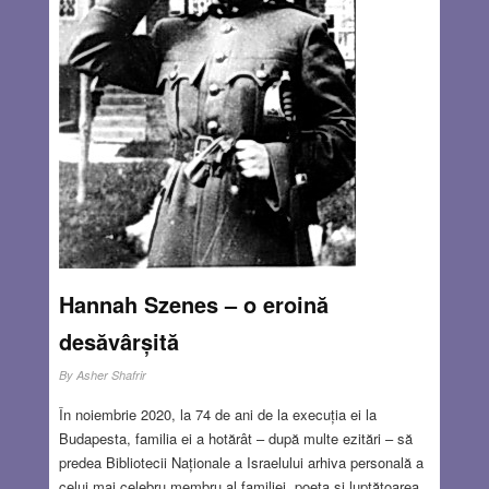
română a ajuns un grup etnic în curs de extincție. Un
proces în parte criminal, în parte condus de interese
economice și financiare meschine și de scurtă durată, în
parte autogenerat, în parte inițiat și întreținut de însăși
evrei, care au văzut în sionism sau pur și simplu în
părăsirea definitvă a României, o soluție individuală
salvatoare după decenii de inegalitate…
Read more…
FEB 25, 2021
29 COMMENTS
Hannah Szenes – o eroină
desăvârșită
By
Asher Shafrir
În noiembrie 2020, la 74 de ani de la execuția ei la
Budapesta, familia ei a hotărât – după multe ezitări – să
predea Bibliotecii Naționale a Israelului arhiva personală a
celui mai celebru membru al familiei, poeta și luptătoarea