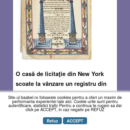
O casă de licitaţie din New York
scoate la vânzare un registru din
secolul XIX. Comunitatea Evreilor
Site-ul baabel.ro foloseste cookies pentru a oferi un maxim de
performanta experientei tale aici. Cookie-urile sunt pentru
Cluj contestă licitaţia.
autentificare, statistici trafic Pentru a continua te rugam sa dai
click pe ACCEPT, in caz negativ pe REFUZ
By
Andrea Ghiţă
Refuz
ACCEPT
Printre manuscrisele vechi evreieşti, scoase la licitaţie de