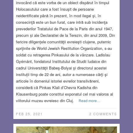
invocând că este vorba de un obiect dispărut în timpul
Holocasutului care a fost însuşit de persoane
neidentificate până în prezent, în mod ilegal şi, în
consecinţă este un bun furat, care intră sub incidenţa
prevederilor Tratatului de Pace de la Paris din anul 1947,
precum și ale Declaratiei de la Terezin, din anul 2009, Din
fericire diligenţele comunităţii evreieşti clujene, puternic
sprijinite de World Jewish Restitution Organization, s-au
soldat cu retragerea Pinkasului de la vânzare. Ladislau
Gyémánt, fondatorul Institutului de Studii Iudaice din
cadrul Universităţii Babeş-Bolyai şi directorul acestei
instituții timp de 22 de ani, autor a numeroase cărţi şi
articole în domeniul istoriei evreilor transilvăneni,
consideră că Pinkas Klali d’Chevra Kadisha din
Klausenburg poate constitui exponatul cel mai valoros al
viitorului muzeu evreiesc din Cluj.
Read more…
FEB 25, 2021
2 COMMENTS