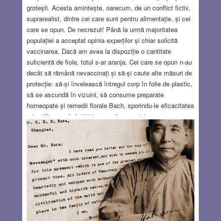
grotești. Acesta amintește, oarecum, de un conflict fictiv,
suprarealist, dintre cei care sunt pentru alimentație, și cei
care se opun. De necrezut! Până la urmă majoritatea
populației a acceptat opinia experților și chiar solicită
vaccinarea. Dacă am avea la dispoziție o cantitate
suficientă de fiole, totul s-ar aranja. Cei care se opun n-au
decât să rămână nevaccinați și să-și caute alte măsuri de
protecție: să-și învelească întregul corp în folie de plastic,
să se ascundă în vizuini, să consume preparate
homeopate și remedii florale Bach, sporindu-le eficacitatea
prin utilizarea de brățări magnetice cu pietre
semiprețioase, amulete de cristal, și semne magice. Pe
termen mai lung, selecția darwiniană, naturală, va reduce
proporția acestei subpopulații. Cât despre cei care acceptă
acest tratament profilactic care să le salveze sănătatea,
ba chiar viața, ei se luptă să-l obțină la timp, ceea ce nu e
simplu deloc…
Read more…
FEB 25, 2021
6 COMMENTS