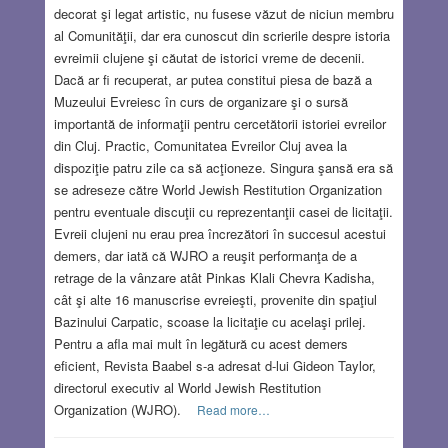
decorat şi legat artistic, nu fusese văzut de niciun membru
al Comunităţii, dar era cunoscut din scrierile despre istoria
evreimii clujene şi căutat de istorici vreme de decenii.
Dacă ar fi recuperat, ar putea constitui piesa de bază a
Muzeului Evreiesc în curs de organizare şi o sursă
importantă de informaţii pentru cercetătorii istoriei evreilor
din Cluj. Practic, Comunitatea Evreilor Cluj avea la
dispoziţie patru zile ca să acţioneze. Singura şansă era să
se adreseze către World Jewish Restitution Organization
pentru eventuale discuţii cu reprezentanţii casei de licitaţii.
Evreii clujeni nu erau prea încrezători în succesul acestui
demers, dar iată că WJRO a reuşit performanţa de a
retrage de la vânzare atât Pinkas Klali Chevra Kadisha,
cât şi alte 16 manuscrise evreieşti, provenite din spaţiul
Bazinului Carpatic, scoase la licitaţie cu acelaşi prilej.
Pentru a afla mai mult în legătură cu acest demers
eficient, Revista Baabel s-a adresat d-lui Gideon Taylor,
directorul executiv al World Jewish Restitution
Organization (WJRO).
Read more…