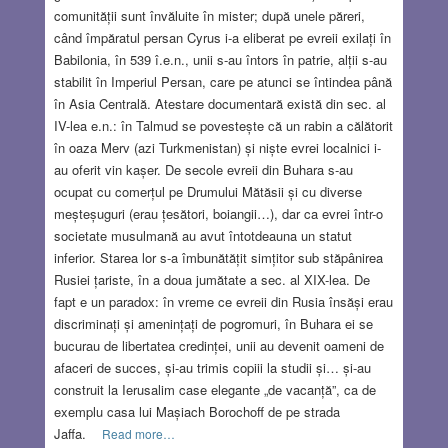
comunității sunt învăluite în mister; după unele păreri,
când împăratul persan Cyrus i-a eliberat pe evreii exilați în
Babilonia, în 539 î.e.n., unii s-au întors în patrie, alții s-au
stabilit în Imperiul Persan, care pe atunci se întindea până
în Asia Centrală. Atestare documentară există din sec. al
IV-lea e.n.: în Talmud se povestește că un rabin a călătorit
în oaza Merv (azi Turkmenistan) și niște evrei localnici i-
au oferit vin kașer. De secole evreii din Buhara s-au
ocupat cu comerțul pe Drumului Mătăsii și cu diverse
meșteșuguri (erau țesători, boiangii…), dar ca evrei într-o
societate musulmană au avut întotdeauna un statut
inferior. Starea lor s-a îmbunătățit simțitor sub stăpânirea
Rusiei țariste, în a doua jumătate a sec. al XIX-lea. De
fapt e un paradox: în vreme ce evreii din Rusia însăși erau
discriminați și amenințați de pogromuri, în Buhara ei se
bucurau de libertatea credinței, unii au devenit oameni de
afaceri de succes, și-au trimis copiii la studii și… și-au
construit la Ierusalim case elegante „de vacanță”, ca de
exemplu casa lui Mașiach Borochoff de pe strada
Jaffa.
Read more…