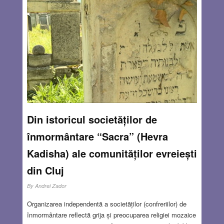
Din istoricul societăților de
înmormântare “Sacra” (Hevra
Kadisha) ale comunităților evreiești
din Cluj
By
Andrei Zador
Organizarea independentă a societăților (confreriilor) de
înmormântare reflectă grija și preocuparea religiei mozaice