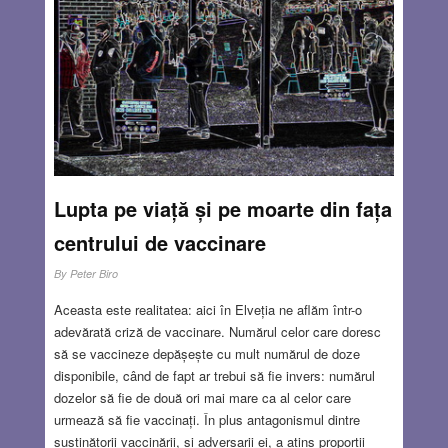
cred că nici n-am știut vreodată. Dar îi țin minte perfect
datorită pozei și pentru că la finalul sejurului lor ne-au
vândut tot ce aveau: cort, scaune, masă, saltele, saci de
dormit, butelie, ceainic și cești de cafea.
Read more…
FEB 25, 2021
8 COMMENTS
Lupta pe viață și pe moarte din fața
centrului de vaccinare
By
Peter Biro
Aceasta este realitatea: aici în Elveția ne aflăm într-o
adevărată criză de vaccinare. Numărul celor care doresc
să se vaccineze depășește cu mult numărul de doze
disponibile, când de fapt ar trebui să fie invers: numărul
dozelor să fie de două ori mai mare ca al celor care
urmează să fie vaccinați. În plus antagonismul dintre
susținătorii vaccinării, și adversarii ei, a atins proporții