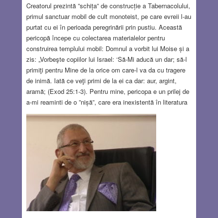
Creatorul prezintă ”schița” de construcție a Tabernacolului,
primul sanctuar mobil de cult monoteist, pe care evreii l-au
purtat cu ei în perioada peregrinării prin pustiu. Această
pericopă începe cu colectarea materialelor pentru
construirea templului mobil: Domnul a vorbit lui Moise și a
zis: „Vorbeşte copiilor lui Israel: ‘Să-Mi aducă un dar; să-l
primiţi pentru Mine de la orice om care-l va da cu tragere
de inimă. Iată ce veţi primi de la ei ca dar: aur, argint,
aramă; (Exod 25:1-3). Pentru mine, pericopa e un prilej de
a-mi reaminti de o ”nișă”, care era inexistentă în literatura
de specialitate, Prezența metalelor în Vechiul și Noul
Testament, respectiv a analiza cauzele care au condus la
o intensă utilizare a metalelor în Vechiul Testament, în
timp ce în Noul Testament acest aspect apare mult
diminuat. În continuare e prezentată o sinteză a acestui
subiect, pe care l-am tratat în lucrarea Biblia și
metalurgia
Read more…
FEB 25, 2021
4 COMMENTS