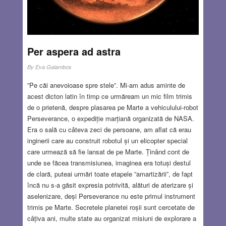
Per aspera ad astra
By
Eva Galambos
”Pe căi anevoioase spre stele”. Mi-am adus aminte de
acest dicton latin în timp ce urmăream un mic film trimis
de o prietenă, despre plasarea pe Marte a vehiculului-robot
Perseverance, o expediție marțiană organizată de NASA.
Era o sală cu câteva zeci de persoane, am aflat că erau
inginerii care au construit robotul și un elicopter special
care urmează să fie lansat de pe Marte. Ținând cont de
unde se făcea transmisiunea, imaginea era totuși destul
de clară, puteai urmări toate etapele ”amartizării”, de fapt
încă nu s-a găsit expresia potrivită, alături de aterizare și
aselenizare, deși Perseverance nu este primul instrument
trimis pe Marte. Secretele planetei roșii sunt cercetate de
câțiva ani, multe state au organizat misiuni de explorare a