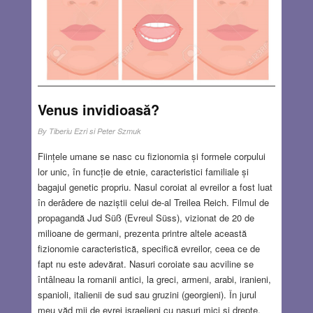
„părintele națiunii chineze”. Mai puțin cunoscut este
destinatarul: N. E. B. Ezra. Nissim Elias Benjamin Ezra
(1883–1936) aparținea unei familii evreiești originare din
Irak. El s-a stabilit în China, la Shanghai.
Read more…
FEB 25, 2021
8 COMMENTS
Venus invidioasă?
By
Tiberiu Ezri si Peter Szmuk
Ființele umane se nasc cu fizionomia și formele corpului
lor unic, în funcție de etnie, caracteristici familiale și
bagajul genetic propriu. Nasul coroiat al evreilor a fost luat
în derâdere de naziștii celui de-al Treilea Reich. Filmul de
propagandă Jud Süß (Evreul Süss), vizionat de 20 de
milioane de germani, prezenta printre altele această
fizionomie caracteristică, specifică evreilor, ceea ce de
fapt nu este adevărat. Nasuri coroiate sau acviline se
întâlneau la romanii antici, la greci, armeni, arabi, iranieni,
spanioli, italienii de sud sau gruzini (georgieni). În jurul
meu văd mii de evrei israelieni cu nasuri mici și drepte.