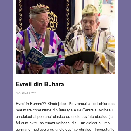
Evreii din Buhara
By
Hava Oren
Evrei în Buhara?? Bineînțeles! Pe vremuri a fost chiar cea
mai mare comunitate din întreaga Asie Centrală. Vorbeau
un dialect al persanei clasice cu unele cuvinte ebraice (la
fel cum evreii așkenazi vorbesc idiș – un dialect al limbii
germane medievale cu unele cuvinte ebraice). Începuturile