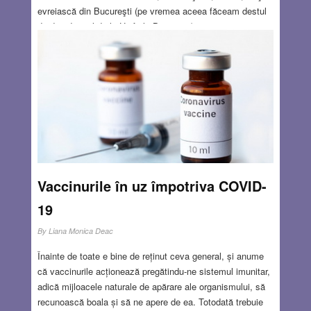
evreiască din Bucureşti (pe vremea aceea făceam destul
de des drumul de la Haifa la Bucureşti) mi-a părut mai
efervescentă ca niciodată. Această poveste se numără
printre cele publicate în volumul EPPUR ŞI MUOVE… şi
totuşi continuă, lansat în7 martie 2020, la librăria
Eminescu din Bucureşti, vizavi de facultatea unde mi-am
petrecut cinci ani din viaţă: Facultatea de
Matematică.
Read more…
FEB 25, 2021
8 COMMENTS
Vaccinurile în uz împotriva COVID-
19
By
Liana Monica Deac
Înainte de toate e bine de reținut ceva general, și anume
că vaccinurile acționează pregătindu-ne sistemul imunitar,
adică mijloacele naturale de apărare ale organismului, să
recunoască boala și să ne apere de ea. Totodată trebuie