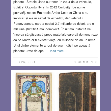
planetei. Statele Unite au trimis în 2004 două vehicule,
Spirit și Opportunity și în 2012 Curiosity (ce nume
potrivit!), recent Emiratele Arabe Unite și China s-au
implicat și ele în astfel de expediții, dar vehiculul
Perseverance, care a costat 2,7 miliarde de dolari, are o
misiune științifică mai complexă. În ultimă instanță va
încerca să găsească probe materiale care să demonstreze
că pe Marte ar fi existat viață, cu milioane de ani în urmă.
Unul dintre elemente a fost de-acum găsit pe această
planetă: urme de apă.
Read more…
FEB 25, 2021
9 COMMENTS