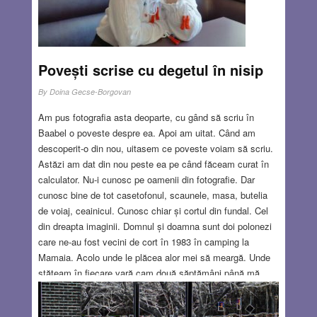
Povești scrise cu degetul în nisip
By
Doina Gecse-Borgovan
Am pus fotografia asta deoparte, cu gând să scriu în
Baabel o poveste despre ea. Apoi am uitat. Când am
descoperit-o din nou, uitasem ce poveste voiam să scriu.
Astăzi am dat din nou peste ea pe când făceam curat în
calculator. Nu-i cunosc pe oamenii din fotografie. Dar
cunosc bine de tot casetofonul, scaunele, masa, butelia
de voiaj, ceainicul. Cunosc chiar și cortul din fundal. Cel
din dreapta imaginii. Domnul și doamna sunt doi polonezi
care ne-au fost vecini de cort în 1983 în camping la
Mamaia. Acolo unde le plăcea alor mei să meargă. Unde
stăteam în fiecare vară cam două săptămâni până mă
bronzam bine și nu-mi mai puteam descâlci părul de la
atâta nisip și sare. Nu știu cum îi cheamă pe cei doi și