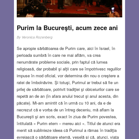
Purim la Bucureşti, acum zece ani
By
Veronica Rozenberg
Se apropie sărbătoarea de Purim care, aici în Israel, în
perioada sumbră în care ne mai aflăm, va crea
nenumărate probleme sociale, prin faptul că lumea
religioasă, dar probabil şi alţii care se împotrivesc regulilor
impuse în mod oficial, vor determina din nou o creştere a
ratei de îmbolnăvire. Şi totuşi, Purimul ar trebui să fie un
prilej de sărbătoare, potrivit tradiţiei şi obiceiurilor care se
repetă an de an (în afara anului trecut şi anul acesta, din
păcate). Mi-am amintit că în urmă cu 10 ani, da e de
necrezut că e vorba de un întreg deceniu, mă aflam la
Bucureşti şi am scris, exact în ziua de Purim povestea,
întitulată « Purim etern – mereu aici ». Titlul de atunci era
menit să sublinieze ideea că Purimul a rămas în tradiţia
evreiască o sărbătoare eternă, veselă şi că, atunci, viaţa