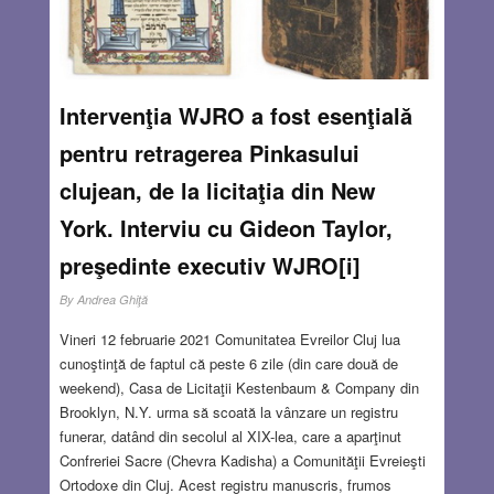
Intervenţia WJRO a fost esenţială
pentru retragerea Pinkasului
clujean, de la licitaţia din New
York. Interviu cu Gideon Taylor,
preşedinte executiv WJRO[i]
By
Andrea Ghiţă
Vineri 12 februarie 2021 Comunitatea Evreilor Cluj lua
cunoştinţă de faptul că peste 6 zile (din care două de
weekend), Casa de Licitaţii Kestenbaum & Company din
Brooklyn, N.Y. urma să scoată la vânzare un registru
funerar, datând din secolul al XIX-lea, care a aparţinut
Confreriei Sacre (Chevra Kadisha) a Comunităţii Evreieşti
Ortodoxe din Cluj. Acest registru manuscris, frumos