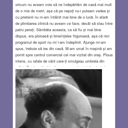
oricum nu aveam voie să ne îndepărtăm de casă mai mult
de o mie de metri, așa că pe nepoți nu-i puteam vedea și
cu prietenii nu m-am întâlnit mai bine de o lună. În afară
de plimbarea zilnică nu aveam ce face, decât să stau între
patru pereți. Sâmbăta aceasta, ca să fiu și mai bine
dispus, era ploioasă și bineînțeles friguroasă, așa că nici
programul de sport nu mi l-am îndeplinit. Ajunge mi-am
spus, trebuie să ies din casă. M-am urcat în mașină și am
pornit spre centrul comercial cel mai vizitat din oraș. Ploua
intens, cu rafale de vânt care-ți smulgeau umbrela din
mâini. Totul era închis din cauza pandemiei, în afară de un
supermarket rusesc numit Tiv Taam (Gust Bun), care a
apărut odată cu emigrația din fosta Uniune Sovietică.
Lângă intrarea în magazin, într-un colț, un afroamerican cu
un sintetizator cânta muzică de jazz. (Era unul din acei
„israeliți africani evrei” cum își spun ei, originari din New
York.
Read more…
FEB 25, 2021
3 COMMENTS