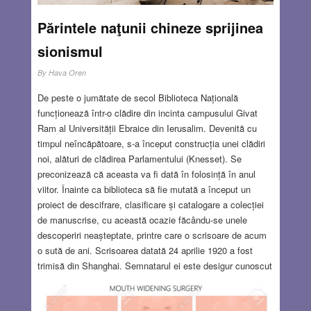
Părintele naţunii chineze sprijinea
sionismul
By
Hava Oren
De peste o jumătate de secol Biblioteca Națională
funcționează într-o clădire din incinta campusului Givat
Ram al Universității Ebraice din Ierusalim. Devenită cu
timpul neîncăpătoare, s-a început construcția unei clădiri
noi, alături de clădirea Parlamentului (Knesset). Se
preconizează că aceasta va fi dată în folosință în anul
viitor. Înainte ca biblioteca să fie mutată a început un
proiect de descifrare, clasificare și catalogare a colecției
de manuscrise, cu această ocazie făcându-se unele
descoperiri neașteptate, printre care o scrisoare de acum
o sută de ani. Scrisoarea datată 24 aprilie 1920 a fost
trimisă din Shanghai. Semnatarul ei este desigur cunoscut
tuturor: Dr. Sun Yat-sen, primul președinte al Chinei
precomuniste, cel pe care și azi mulți îl consideră