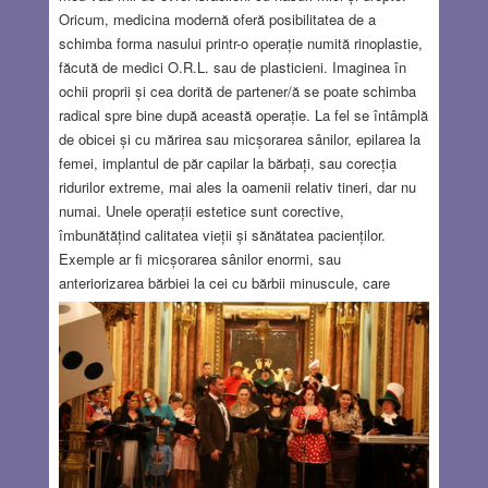
Oricum, medicina modernă oferă posibilitatea de a
schimba forma nasului printr-o operație numită rinoplastie,
făcută de medici O.R.L. sau de plasticieni. Imaginea în
ochii proprii și cea dorită de partener/ă se poate schimba
radical spre bine după această operație. La fel se întâmplă
de obicei și cu mărirea sau micșorarea sânilor, epilarea la
femei, implantul de păr capilar la bărbați, sau corecția
ridurilor extreme, mai ales la oamenii relativ tineri, dar nu
numai. Unele operații estetice sunt corective,
îmbunătățind calitatea vieții și sănătatea pacienților.
Exemple ar fi micșorarea sânilor enormi, sau
anteriorizarea bărbiei la cei cu bărbii minuscule, care
adesea au tulburări respiratorii, mai ales în timpul
somnului. Eu cred că aceste proceduri estetice /
cosmetice sunt nu numai îndreptățite, ci chiar
necesare.
Read more…
FEB 25, 2021
4 COMMENTS