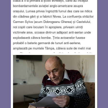
clasa a II-a primară a școlii evreiești, când au început
bombardamentele aviației anglo-americane asupra
orașului. Lumea privea îngrozită fumul des care se ridica
din clădirea gării și a fabricii Nivea. La confluența străzilor
Carmen Sylva (acum Dobrogeanu Gherea) și Castelului,
noi copiii care locuiam în apropiere, priveam uimiți
victimele arse, scoase dintr-un adăpost anti-aerian unde
explodaseră câteva bombe. Ținta avioanelor fusese
probabil o baterie germană de tunuri anti-aeriene,
amplasată pe muntele Tâmpa, câteva sute de metri mai
sus. Sirenele sunau aproape în zilnic, alarmând populația
de iminența unei noi incursiuni a aviației americane. În
aceste condiții, tatăl meu a decis ca mama și cu mine să
ne mutăm deocamdată la țară, feriți de primejdia
bombardamentelor. Cu modestele lor rezerve financiare,
părinții au închiriat o cameră la o familie de țărani unguri
din comuna Tărlungeni.
Read more…
DEC 24, 2020
2 COMMENTS