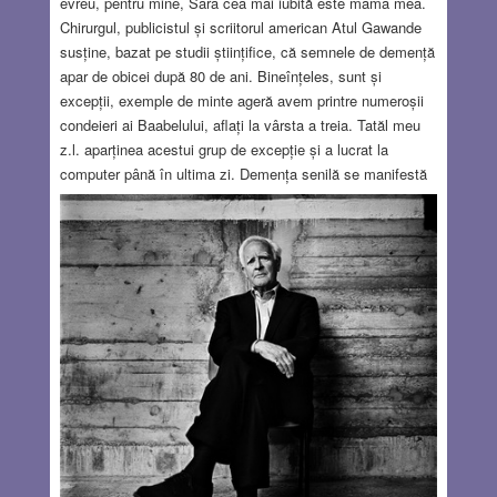
evreu, pentru mine, Sara cea mai iubită este mama mea.
Chirurgul, publicistul și scriitorul american Atul Gawande
susține, bazat pe studii științifice, că semnele de demență
apar de obicei după 80 de ani. Bineînțeles, sunt și
excepții, exemple de minte ageră avem printre numeroșii
condeieri ai Baabelului, aflați la vârsta a treia. Tatăl meu
z.l. aparținea acestui grup de excepție și a lucrat la
computer până în ultima zi. Demența senilă se manifestă
printre altele prin afectarea memoriei, mai ales a celei de
scurtă durată. Persoana nu mai știe unde locuiește, care
este data, uneori uită chiar numele celor dragi. Așa și cu
mama mea Sara. E născută în 1932 și are nevoie de
supraveghere continuă, de ajutor în activitățile zilnice. Din
fericire, pe cei dragi îi recunoaște și îi iubește. Are
momente de luciditate și vorbește cu noi, chiar dacă se
repetă uneori. Încă de acum câțiva ani, când încă era
perfect lucidă, mama mi-a povestit despre viața ei
zdruncinată, ca să n-o uităm după ce va pleca dintre noi.
Ea a fost de acord să-i public amintirile. Am stat cu ea
mai multe zile și ea și-a depănat amintirile. Voi povesti
succint despre viața ei, cu accent pe perioada celui de-al