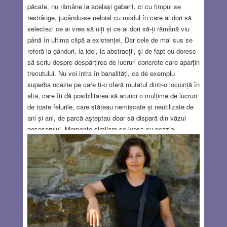
păcate, nu rămâne la același gabarit, ci cu timpul se
restrânge, jucându-se neloial cu modul în care ai dori să
selectezi ce ai vrea să uiți și ce ai dori să-ți rămână viu
până în ultima clipă a existenței. Dar cele de mai sus se
referă la gânduri, la idei, la abstracții, și de fapt eu doresc
să scriu despre despărțirea de lucruri concrete care aparțin
trecutului. Nu voi intra în banalități, ca de exemplu
superba ocazie pe care ți-o oferă mutatul dintr-o locuință în
alta, care îți dă posibilitatea să arunci o mulțime de lucruri
de toate felurile, care stăteau nemișcate și neutilizate de
ani și ani, de parcă așteptau doar să dispară din văzul
posesorului. Momente similare se ivesc cu ocazia
diverselor sărbători, un prilej de a face ordine printre
nenumărate obiecte de care uitaseși și care și-au dovedit
de mult completa inutilitate. Eu însă doresc să
împărtășesc cititorului gânduri și senzații legate de
procesul despărțirii de cuvântul scris.
Read more…
DEC 24, 2020
15 COMMENTS