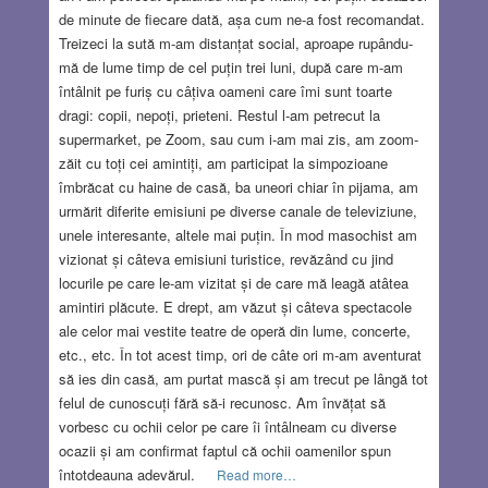
de minute de fiecare dată, așa cum ne-a fost recomandat.
Treizeci la sută m-am distanțat social, aproape rupându-
mă de lume timp de cel puțin trei luni, după care m-am
întâlnit pe furiș cu câțiva oameni care îmi sunt toarte
dragi: copii, nepoți, prieteni. Restul l-am petrecut la
supermarket, pe Zoom, sau cum i-am mai zis, am zoom-
zăit cu toți cei amintiți, am participat la simpozioane
îmbrăcat cu haine de casă, ba uneori chiar în pijama, am
urmărit diferite emisiuni pe diverse canale de televiziune,
unele interesante, altele mai puțin. În mod masochist am
vizionat și câteva emisiuni turistice, revăzând cu jind
locurile pe care le-am vizitat și de care mă leagă atâtea
amintiri plăcute. E drept, am văzut și câteva spectacole
ale celor mai vestite teatre de operă din lume, concerte,
etc., etc. În tot acest timp, ori de câte ori m-am aventurat
să ies din casă, am purtat mască și am trecut pe lângă tot
felul de cunoscuți fără să-i recunosc. Am învățat să
vorbesc cu ochii celor pe care îi întâlneam cu diverse
ocazii și am confirmat faptul că ochii oamenilor spun
întotdeauna adevărul.
Read more…