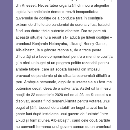
din Knesset. Necesitatea organizării din nou a alegerilor
legislative anticipate demonstrează incapacitatea
guvernului de coaliție de a conduce țara în condițiile
extrem de dificile ale pandemiei de corona virus, Israelul
fiind una dintre țările puternic afectate. Dar se pare că
această situație nu a reușit să-i aducă pe liderii coaliției –
premierul Benjamin Netanyahu, Likud și Benny Gantz,
Alb-albaștri, la o gândire rațională, de a trece peste
dificultăți și a face compromisuri pentru a menține coaliția
și a oferi un buget și un program politic rezonabil pentru
ambele tabere, care să scoată Israelul din impasul
provocat de pandemie și de situația economică dificilă a
țării. Ambițiile personale, orgoliile și interesele au fost mai
puternice decât ideea de a salva țara. Astfel că la miezul
nopții de 22 decembrie 2020 cel de-al 23-lea Knesset s-a
dizolvat, acesta fiind termenul-limită pentru votarea unui
buget al țării. Eșecul de a stabili un buget a avut loc la
șapte luni după instalarea unui guvern de ”unitate” între
Likud și formațiunea Alb-albaștri, când cele două partide
au convenit formarea unui guvern comun cu un premierat