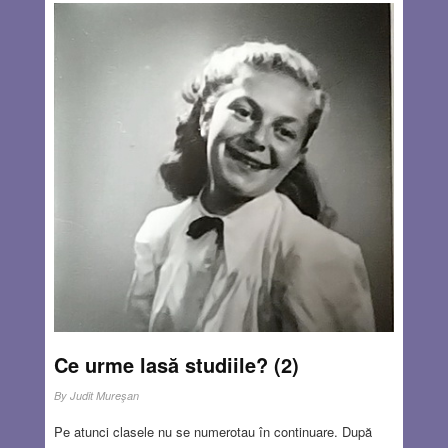
la mijlocul secolului al XIX-lea de către teologul evanghelic
Christoph Hoffmann. Membrii ei credeau că trebuie să
refacă „Regatul lui Dumnezeu” în Ereț Israel, pentru a
pregăti cea de a doua venire a mântuitorului. Prin anii 60 ai
secolului al XIX-lea au venit întâi câțiva coloniști solitari.
Unii au întemeiat o așezare în sudul Galileei, în Valea
Izreel, dar ea a eșuat. În 1868 a venit din Germania primul
grup organizat de 454 de membri.
Read more…
DEC 24, 2020
7 COMMENTS
Ce urme lasă studiile? (2)
By
Judit Mureşan
Pe atunci clasele nu se numerotau în continuare. După