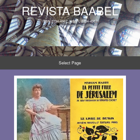
REVISTA BAABEL
ISSN 2734-4967, ISSN-L 2734-4967
Select Page