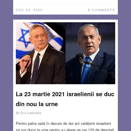
DEC 24, 2020
8 COMMENTS
La 23 martie 2021 israelienii se duc
din nou la urne
By
Eva Galambos
Pentru patra oară în decurs de doi ani cetățenii israelieni
se vor duce la urne pentru a-i alege pe cei 120 de deputați