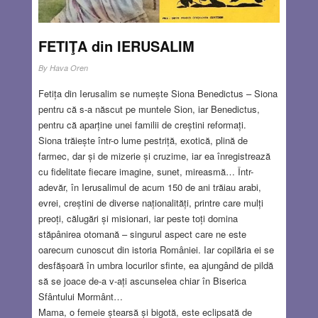
FETIŢA din IERUSALIM
By
Hava Oren
Fetița din Ierusalim se numește Siona Benedictus – Siona
pentru că s-a născut pe muntele Sion, iar Benedictus,
pentru că aparține unei familii de creștini reformați.
Siona trăiește într-o lume pestriță, exotică, plină de
farmec, dar și de mizerie și cruzime, iar ea înregistrează
cu fidelitate fiecare imagine, sunet, mireasmă… Într-
adevăr, în Ierusalimul de acum 150 de ani trăiau arabi,
evrei, creștini de diverse naționalități, printre care mulți
preoți, călugări și misionari, iar peste toți domina
stăpânirea otomană – singurul aspect care ne este
oarecum cunoscut din istoria României. Iar copilăria ei se
desfășoară în umbra locurilor sfinte, ea ajungând de pildă
să se joace de-a v-ați ascunselea chiar în Biserica
Sfântului Mormânt…
Mama, o femeie ștearsă și bigotă, este eclipsată de