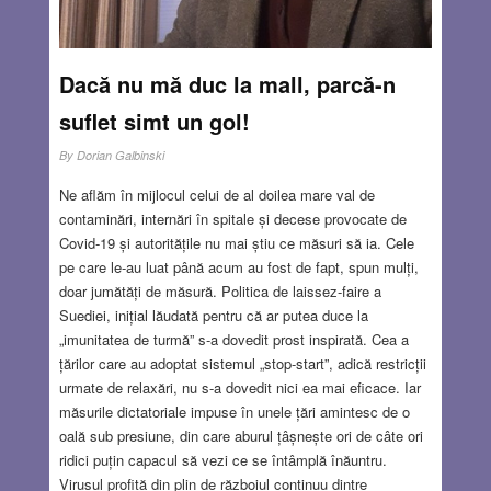
Dacă nu mă duc la mall, parcă-n
suflet simt un gol!
By
Dorian Galbinski
Ne aflăm în mijlocul celui de al doilea mare val de
contaminări, internări în spitale și decese provocate de
Covid-19 și autoritățile nu mai știu ce măsuri să ia. Cele
pe care le-au luat până acum au fost de fapt, spun mulți,
doar jumătăți de măsură. Politica de laissez-faire a
Suediei, inițial lăudată pentru că ar putea duce la
„imunitatea de turmă” s-a dovedit prost inspirată. Cea a
țărilor care au adoptat sistemul „stop-start”, adică restricții
urmate de relaxări, nu s-a dovedit nici ea mai eficace. Iar
măsurile dictatoriale impuse în unele țări amintesc de o
oală sub presiune, din care aburul țâșnește ori de câte ori
ridici puțin capacul să vezi ce se întâmplă înăuntru.
Virusul profită din plin de războiul continuu dintre