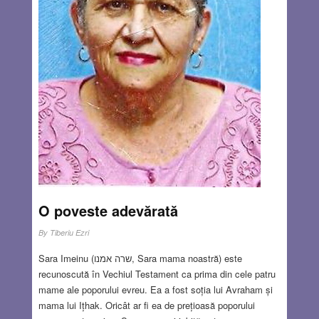
română scrisoarea se mai numeşte şi „carte” (presupun că
datorită faptului că era întocmită de ştiutorii de carte adică
de cei care învăţaseră literele) şi apare ca atare şi în
folclor, ajutându-ne să ne imaginăm însemnătatea ei în
lumea de atunci. Am să mă opresc asupra unui cântec pe
care-l cunosc (la fel ca mulţi alţii) de la petrecerile din
studenţie: „De-ar fi mândra-n deal la cruce, de tri ori pe zi
m-aş duce, dar mândruţa-i mai departe, nu pot mere făr’
de carte”.
Read more…
DEC 24, 2020
4 COMMENTS
O poveste adevărată
By
Tiberiu Ezri
Sara Imeinu (שרה אמנו, Sara mama noastră) este
recunoscută în Vechiul Testament ca prima din cele patru
mame ale poporului evreu. Ea a fost soția lui Avraham și
mama lui Ițhak. Oricât ar fi ea de prețioasă poporului