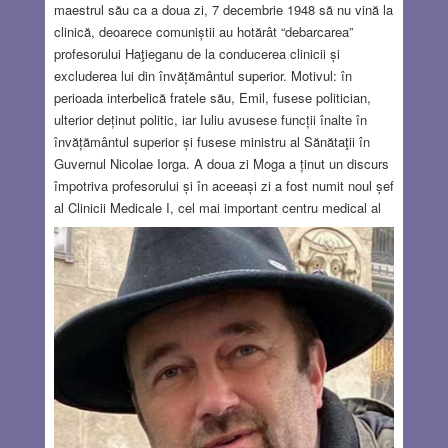
maestrul său ca a doua zi, 7 decembrie 1948 să nu vină la
clinică, deoarece comuniștii au hotărât “debarcarea”
profesorului Haţieganu de la conducerea clinicii și
excluderea lui din învățământul superior. Motivul: în
perioada interbelică fratele său, Emil, fusese politician,
ulterior deținut politic, iar Iuliu avusese funcții înalte în
învățământul superior și fusese ministru al Sănătaţii în
Guvernul Nicolae Iorga. A doua zi Moga a ținut un discurs
împotriva profesorului și în aceeași zi a fost numit noul șef
al Clinicii Medicale I, cel mai important centru medical al
Clujului din acei ani. Aceasta este numai o imagine din
biografia complexă a prof. Iuliu Haţieganu. S-a născut în
1885, în Imperiul Austro-Ungar, în comuna Magyarderzső
(mai târziu Dârja), pe valea Someșului, în casa preotului
greco-catolic Ioan Haţieganu. Ioan Haţieganu se trăgea
dintr-o foarte veche și faimoasă familie românească din
împrejurimile Hațegului
Read more…
DEC 24, 2020
17 COMMENTS