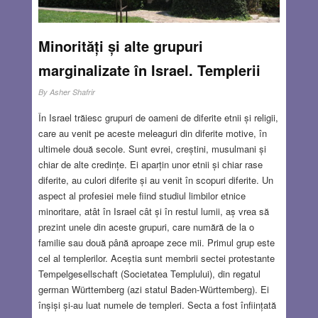
Marea Britanie, SUA și URSS, au repurtat o victorie
deplină asupra puterilor Axei, forțând întâi Germania
nazistă să capituleze necondiționat la 8 mai 1945.
Read
Minorități și alte grupuri
more…
marginalizate în Israel. Templerii
DEC 24, 2020
20 COMMENTS
By
Asher Shafrir
În Israel trăiesc grupuri de oameni de diferite etnii și religii,
care au venit pe aceste meleaguri din diferite motive, în
ultimele două secole. Sunt evrei, creștini, musulmani și
chiar de alte credințe. Ei aparțin unor etnii și chiar rase
diferite, au culori diferite și au venit în scopuri diferite. Un
aspect al profesiei mele fiind studiul limbilor etnice
minoritare, atât în Israel cât și în restul lumii, aș vrea să
prezint unele din aceste grupuri, care numără de la o
familie sau două până aproape zece mii. Primul grup este
cel al templerilor. Aceștia sunt membrii sectei protestante
Tempelgesellschaft (Societatea Templului), din regatul
german Württemberg (azi statul Baden-Württemberg). Ei
înșiși și-au luat numele de templeri. Secta a fost înființată