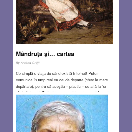
Mândruţa şi… cartea
By
Andrea Ghiţă
Ce simplă e viaţa de când există Internet! Putem
comunica în timp real cu cei de departe (chiar la mare
depărtare), pentru că aceştia – practic – se află la “un
click distanţă”. Poţi să-i auzi şi să-i vezi sau să le scrii
instantaneu un text plin de prescurtări şi abundând de
emoticoane sau stickere. Nu contest utilitatea acestei
comunicări, de care mă folosesc şi eu, dar nu mă pot
obişnui cu bagatelizarea comunicării. O scrisoare e
altceva decât un email, şi nici un bileţel nu echivalează cu
un sms sau un mesaj…cel puţin pentru mine. În limba