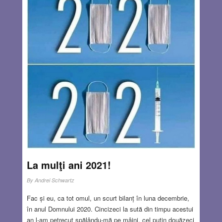
La mulţi ani 2021!
By
Andrei Schwartz
Fac și eu, ca tot omul, un scurt bilanț în luna decembrie,
în anul Domnului 2020. Cincizeci la sută din timpu acestui
an l-am petrecut spălându-mă pe mâini, cel puțin douăzeci