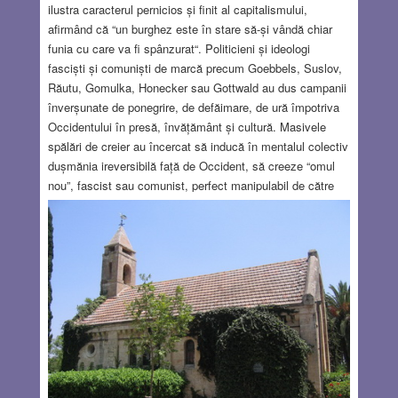
ilustra caracterul pernicios și finit al capitalismului,
afirmând că “un burghez este în stare să-și vândă chiar
funia cu care va fi spânzurat“. Politicieni și ideologi
fasciști și comuniști de marcă precum Goebbels, Suslov,
Răutu, Gomulka, Honecker sau Gottwald au dus campanii
înverșunate de ponegrire, de defăimare, de ură împotriva
Occidentului în presă, învățământ și cultură. Masivele
spălări de creier au încercat să inducă în mentalul colectiv
dușmănia ireversibilă față de Occident, să creeze “omul
nou”, fascist sau comunist, perfect manipulabil de către
puterea absolută, aservit în totalitate acesteia, fără
gândire independentă. Rezultatele nefaste ale acestor
campanii propagandistice se resimt până azi în fostele
state comuniste. Cu toate acestea, Occidentul a ieșit
victorios din marile confruntări cu sistemele totalitare, mai
precis cu regimurile dictatoriale care i-au cântat prohodul
și au încercat să-l lichideze prin conflict armat sau război
rece. Se cuvine menționat că prima mare victorie a
Occidentului asupra fascismului s-a obținut cu sprijinul
eroic și major al Uniunii Sovietice comuniste. Aliații, adică