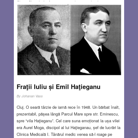
Christ Church. La început a condus prăvălia de suveniruri
a bisericii, iar în 1861 și-a deschis propria prăvălie în
apropierea Bisericii Sfântului Mormânt. S-a căsătorit cu o
infirmieră protestantă și a avut două fiice, dintre care cea
mică a devenit mai târziu scriitoare. Romanul ei
autobiografic, Fetița din Ierusalim, publicat sub
pseudonimul Myriam Harry, este una din sursele mele de
inspirație. În ochii fetiței, prăvălia tatălui ei era o lume
magică.
Read more…
DEC 24, 2020
6 COMMENTS
Fraţii Iuliu și Emil Haţieganu
By
Johanan Vass
Cluj. O seară târzie de iarnă rece în 1948. Un bărbat înalt,
prezentabil, pășea lângă Parcul Mare spre str. Eminescu,
spre “vila Haţieganu”. Cel care suna emoționat la ușa vilei
era Aurel Moga, discipol al lui Haţieganau, șef de lucrări la
Clinica Medicală I. Tânărul medic venea să-l roage pe