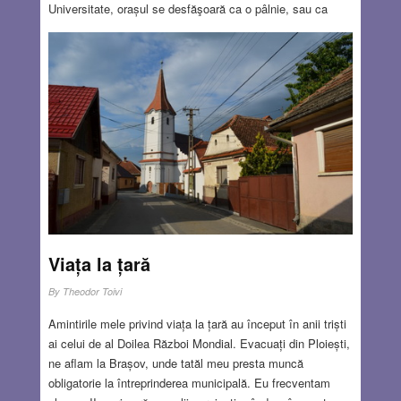
Universitate, orașul se desfăşoară ca o pâlnie, sau ca
suprafaţa unui con cu vârful pe drumul care trece lângă
înalta antenă radio care domină peisajul. Porțiunea de
drum din apropierea antenei, care coboară spre
Universitate (drumul 672), permite călătorului să privească
marea atât înspre vest, cât şi spre est. Într-o zi senină, ea
este una din cele mai frumoase privelişti naturale pe care
le-am văzut vreodată.
Read more…
DEC 24, 2020
4 COMMENTS
Viața la țară
By
Theodor Toivi
Amintirile mele privind viața la țară au început în anii triști
ai celui de al Doilea Război Mondial. Evacuați din Ploiești,
ne aflam la Brașov, unde tatăl meu presta muncă
obligatorie la întreprinderea municipală. Eu frecventam