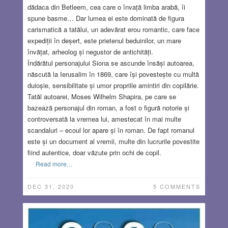
dădaca din Betleem, cea care o învață limba arabă, îi
spune basme… Dar lumea ei este dominată de figura
carismatică a tatălui, un adevărat erou romantic, care face
expediții în deșert, este prietenul beduinilor, un mare
învățat, arheolog și negustor de antichități.
Îndărătul personajului Siona se ascunde însăși autoarea,
născută la Ierusalim în 1869, care își povestește cu multă
duioșie, sensibilitate și umor propriile amintiri din copilărie.
Tatăl autoarei, Moses Wilhelm Shapira, pe care se
bazează personajul din roman, a fost o figură notorie și
controversată la vremea lui, amestecat în mai multe
scandaluri – ecoul lor apare și în roman. De fapt romanul
este și un document al vremii, multe din lucrurile povestite
fiind autentice, doar văzute prin ochi de copil.
Read more…
DEC 31, 2020
5 COMMENTS