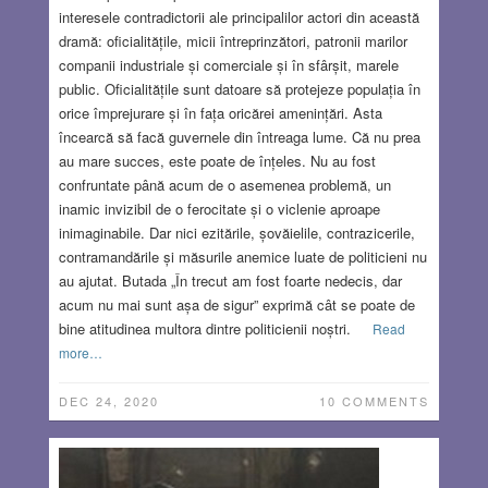
interesele contradictorii ale principalilor actori din această
dramă: oficialitățile, micii întreprinzători, patronii marilor
companii industriale și comerciale și în sfârșit, marele
public. Oficialitățile sunt datoare să protejeze populația în
orice împrejurare și în fața oricărei amenințări. Asta
încearcă să facă guvernele din întreaga lume. Că nu prea
au mare succes, este poate de înțeles. Nu au fost
confruntate până acum de o asemenea problemă, un
inamic invizibil de o ferocitate și o viclenie aproape
inimaginabile. Dar nici ezitările, șovăielile, contrazicerile,
contramandările și măsurile anemice luate de politicieni nu
au ajutat. Butada „În trecut am fost foarte nedecis, dar
acum nu mai sunt așa de sigur” exprimă cât se poate de
bine atitudinea multora dintre politicienii noștri.
Read
more…
DEC 24, 2020
10 COMMENTS