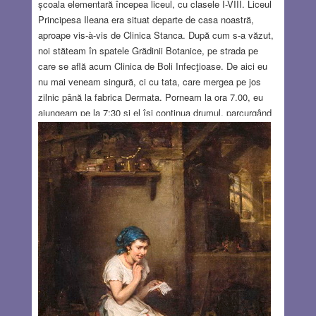
școala ele­men­tară începea liceul, cu clasele I-VIII. Liceul
Principesa Ileana era situat departe de casa noastră,
aproape vis-à-vis de Clinica Stanca. După cum s-a văzut,
noi stăteam în spa­te­le Gră­di­nii Bo­ta­nice, pe strada pe
care se află acum Clinica de Boli Infecţioase. De aici eu
nu mai veneam singură, ci cu tata, care mer­gea pe jos
zilnic până la fabrica Dermata. Porneam la ora 7.00, eu
ajun­geam pe la 7:30 și el își continua drumul, parcurgând
toată strada Paris ca să ajungă la timp, înainte de ora
8.00, la lucru. Ce am învățat în acest an școlar? În
esență, faptul că sunt evreică și ca atare, sunt urâtă de
oameni. Adică am făcut cunoștință cu antise­mi­tis­mul. De
exemplu, un vechi vecin și coleg de serviciu de-al lui ta­ta,
Rezső bácsi, cu care mergeam împreună în fiecare
dimineață, în­tr‑o bună zi a renunțat la noi pur și simplu,
folosindu‑se de un pretext fals și străveziu. Îmi mai
amintesc și alte semne, dar nu știu dacă au apărut chiar
în timpul primului an de liceu sau mai târziu.
Read
more…
DEC 24, 2020
5 COMMENTS