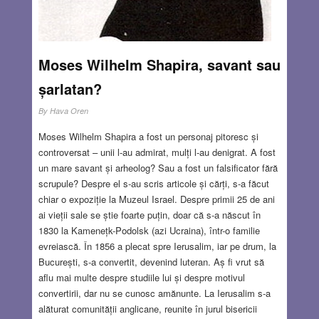
Moses Wilhelm Shapira, savant sau
șarlatan?
By
Hava Oren
Moses Wilhelm Shapira a fost un personaj pitoresc și
controversat – unii l-au admirat, mulți l-au denigrat. A fost
un mare savant și arheolog? Sau a fost un falsificator fără
scrupule? Despre el s-au scris articole și cărți, s-a făcut
chiar o expoziție la Muzeul Israel. Despre primii 25 de ani
ai vieții sale se știe foarte puțin, doar că s-a născut în
1830 la Kamenețk-Podolsk (azi Ucraina), într-o familie
evreiască. În 1856 a plecat spre Ierusalim, iar pe drum, la
București, s-a convertit, devenind luteran. Aș fi vrut să
aflu mai multe despre studiile lui și despre motivul
convertirii, dar nu se cunosc amănunte. La Ierusalim s-a
alăturat comunității anglicane, reunite în jurul bisericii