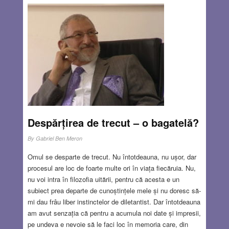
James Bond este întruchiparea macho-ului, bărbat frumos,
îndrăzneț, carismatic, cu succes la femei, care scapă din
încurcături folosind forța fizică, armele și… șarmul său.
Bond iese întotdeauna învingător, indiferent de situațiile în
care se trezește, în mijlocul lumii fantastice a dușmanilor
săi. La John Le Carré lucrurile se petrec altfel. Suntem în
lumea reală, nu a basmului și confruntarea între inamici –
spionajul britanic și spionajul sovietic (romanele dinainte
de 1990 au această tematică) nu este exact între bine și
rău, ci între abilități. Ceea ce i s-a reproșat lui Le Carré a
fost tocmai felul în care a zugrăvit cele două
Despărțirea de trecut – o bagatelă?
tabere.
Read more…
By
Gabriel Ben Meron
DEC 24, 2020
2 COMMENTS
Omul se desparte de trecut. Nu întotdeauna, nu ușor, dar
procesul are loc de foarte multe ori în viața fiecăruia. Nu,
nu voi intra în filozofia uitării, pentru că acesta e un
subiect prea departe de cunoștințele mele și nu doresc să-
mi dau frâu liber instinctelor de diletantist. Dar întotdeauna
am avut senzația că pentru a acumula noi date și impresii,
pe undeva e nevoie să le faci loc în memoria care, din