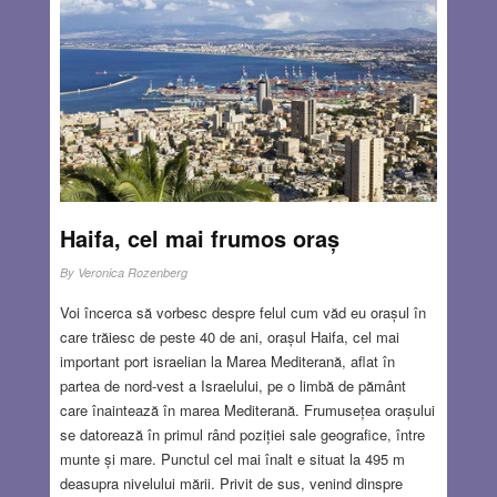
Crăciunul vecinii se înțelegeau între ei care și când să
bată covoarele, așa încât să nu se facă rând prea mare
(era destul la magazine) și să apuce toată lumea să-și
termine curațenia.
Read more…
DEC 24, 2020
2 COMMENTS
Haifa, cel mai frumos oraș
By
Veronica Rozenberg
Voi încerca să vorbesc despre felul cum văd eu orașul în
care trăiesc de peste 40 de ani, orașul Haifa, cel mai
important port israelian la Marea Mediterană, aflat în
partea de nord-vest a Israelului, pe o limbă de pământ
care înaintează în marea Mediterană. Frumusețea orașului
se datorează în primul rând poziției sale geografice, între
munte și mare. Punctul cel mai înalt e situat la 495 m
deasupra nivelului mării. Privit de sus, venind dinspre