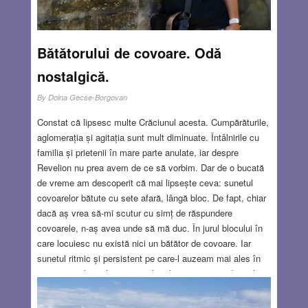
Bătătorului de covoare. Odă
nostalgică.
By
Doina Gecse-Borgovan
Constat că lipsesc multe Crăciunul acesta. Cumpărăturile,
aglomerația și agitația sunt mult diminuate. Întâlnirile cu
familia și prietenii în mare parte anulate, iar despre
Revelion nu prea avem de ce să vorbim. Dar de o bucată
de vreme am descoperit că mai lipsește ceva: sunetul
covoarelor bătute cu sete afară, lângă bloc. De fapt, chiar
dacă aș vrea să-mi scutur cu simț de răspundere
covoarele, n-aș avea unde să mă duc. În jurul blocului în
care locuiesc nu există nici un bătător de covoare. Iar
sunetul ritmic și persistent pe care-l auzeam mai ales în
preajma sărbătorilor, personal nu l-am mai auzit de mulți
ani. Și ce entitate importantă era bătătorul de covoare pe
vremea copilăriei mele în cartier! Când se apropia