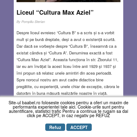
Liceul “Cultura Max Aziel”
By
Pompiliu Sterian
Despre liceul evreiesc “Cultura B” s-a scris și s-a vorbit
mult și pe bună dreptate, deși a avut o existență scurtă.
Dar dacă se vorbește despre “Cultura B”, înseamnă ca a
existat cândva și “Cultura A”. Denumirea exactă a fost
“Cultura Max Aziel”. Aceasta funcționa în str. Zborului 11,
iar eu am învățat la acest liceu între anii 1929 și 1937 și
îmi propun să relatez unele amintiri din acea perioadă.
Spre norocul nostru am avut cadre didactice bine
pregătite, cu experiență, unele chiar de excepție, cărora le
datorăm în buna măsură realizările noastre în viață.
Director era Benedict Kanner și subdirector S. Beinglas. În
Site-ul baabel.ro foloseste cookies pentru a oferi un maxim de
performanta experientei tale aici. Cookie-urile sunt pentru
ultimii doi ani au fost numiți Rafael Fayon și Victor
autentificare, statistici trafic Pentru a continua te rugam sa dai
Marcus. Dintre ceilalți profesori îi amintesc pe Isac Blum
click pe ACCEPT, in caz negativ pe REFUZ
(care a ajuns mai târziu profesor universitar), Iosif Brucar
(care a devenit colaborator al Institutului de filozofie al
Refuz
ACCEPT
Academiei Române), rabinul M. A. Halevi (care a studiat la