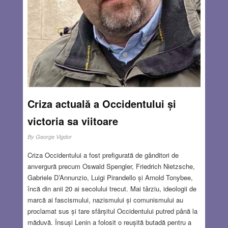
Criza actuală a Occidentului și
victoria sa viitoare
By
George Vigdor
Criza Occidentului a fost prefigurată de gânditori de
anvergură precum Oswald Spengler, Friedrich Nietzsche,
Gabriele D’Annunzio, Luigi Pirandello și Arnold Tonybee,
încă din anii 20 ai secolului trecut. Mai târziu, ideologii de
marcă ai fascismului, nazismului și comunismului au
proclamat sus și tare sfârșitul Occidentului putred până la
măduvă. Însuși Lenin a folosit o reușită butadă pentru a