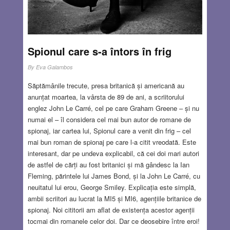
Doilea Război Mondial.
Read more…
DEC 24, 2020
7 COMMENTS
Spionul care s-a întors în frig
By
Eva Galambos
Săptămânile trecute, presa britanică și americană au
anunțat moartea, la vârsta de 89 de ani, a scriitorului
englez John Le Carré, cel pe care Graham Greene – și nu
numai el – îl considera cel mai bun autor de romane de
spionaj, iar cartea lui, Spionul care a venit din frig – cel
mai bun roman de spionaj pe care l-a citit vreodată. Este
interesant, dar pe undeva explicabil, că cei doi mari autori
de astfel de cărți au fost britanici și mă gândesc la Ian
Fleming, părintele lui James Bond, și la John Le Carré, cu
neuitatul lui erou, George Smiley. Explicația este simplă,
ambii scriitori au lucrat la MI5 și MI6, agențiile britanice de
spionaj. Noi cititorii am aflat de existența acestor agenții
tocmai din romanele celor doi. Dar ce deosebire între eroi!