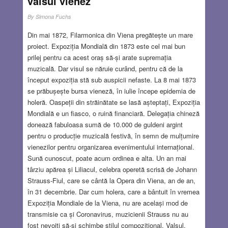
valsul vienez
By
Simona Fuchs
Din mai 1872, Filarmonica din Viena pregătește un mare
proiect. Expoziția Mondială din 1873 este cel mai bun
prilej pentru ca acest oraș să-și arate supremația
muzicală. Dar visul se năruie curând, pentru că de la
început expoziția stă sub auspicii nefaste. La 8 mai 1873
se prăbușește bursa vieneză, în iulie începe epidemia de
holeră. Oaspeții din străinătate se lasă așteptați, Expoziția
Mondială e un fiasco, o ruină financiară. Delegația chineză
donează fabuloasa sumă de 10.000 de guldeni argint
pentru o producție muzicală festivă, în semn de mulțumire
vienezilor pentru organizarea evenimentului internațional.
Sună cunoscut, poate acum ordinea e alta. Un an mai
târziu apărea și Liliacul, celebra operetă scrisă de Johann
Strauss-Fiul, care se cântă la Opera din Viena, an de an,
în 31 decembrie. Dar cum holera, care a bântuit în vremea
Expoziția Mondiale de la Viena, nu are același mod de
transmisie ca și Coronavirus, muzicienii Strauss nu au
fost nevoiți să-și schimbe stilul compozițional. Valsul,