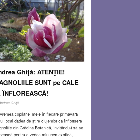
ndrea Ghiţă: ATENŢIE!
AGNOLIILE SUNT pe CALE
ă ÎNFLOREASCĂ!
Andrea Ghiţă
vremea copilăriei mele în fiecare primăvară
rul local dădea de ştire clujenilor că înfloriseră
noliile din Grădina Botanică, invitându-i să se
bească pentru a vedea minunea exotică,