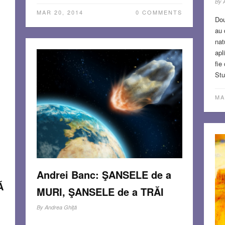
By
MAR 20, 2014
0 COMMENTS
Dou
au 
nat
apl
fie
dă
Stu
MA
S
Andrei Banc: ŞANSELE de a
Ă
MURI, ŞANSELE de a TRĂI
By
Andrea Ghiţă