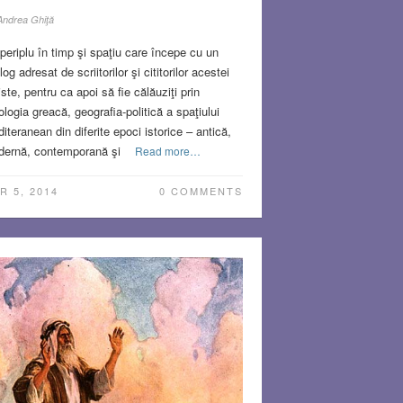
Andrea Ghiţă
R 20, 2014
0 COMMENTS
periplu în timp şi spaţiu care începe cu un
log adresat de scriitorilor şi cititorilor acestei
iste, pentru ca apoi să fie călăuziţi prin
ologia greacă, geografia-politică a spaţiului
iteranean din diferite epoci istorice – antică,
ernă, contemporană şi
Read more…
R 5, 2014
0 COMMENTS