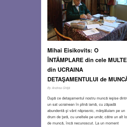
MAR 6, 2014
0 COMMENT
Mihai Eisikovits: O
ÎNTÂMPLARE din cele MULTE
din UCRAINA
DETAŞAMENTULUI de MUNC
By
Andrea Ghiţă
După ce detaşamentul nostru muncă ieşise dintr
un sat ucrainean în plină iarnă, cu zăpadă
abundentă şi vânt năprasnic, mărşăluiam pe un
drum de ţară, cu uneltele pe umăr, către un alt l
de muncă, încă necunoscut. La un moment