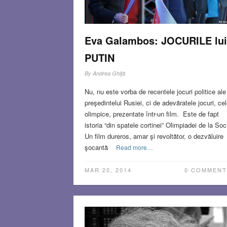
Eva Galambos: JOCURILE lui
PUTIN
By
Andrea Ghiţă
Nu, nu este vorba de recentele jocuri politice ale
preşedintelui Rusiei, ci de adevăratele jocuri, ce
olimpice, prezentate într-un film. Este de fapt
istoria “din spatele cortinei” Olimpiadei de la Soc
Un film dureros, amar şi revoltător, o dezvăluire
şocantă
Read more…
MAR 20, 2014
0 COMMENT