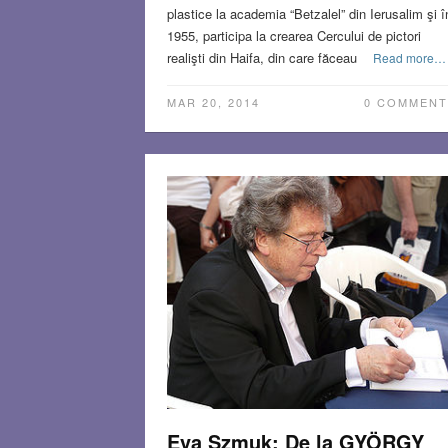
plastice la academia “Betzalel” din Ierusalim şi î
1955, participa la crearea Cercului de pictori
realişti din Haifa, din care făceau
Read more…
MAR 20, 2014
0 COMMENT
Eva Szmuk: De la GYÖRGY