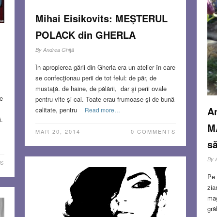
Mihai Eisikovits: MEŞTERUL
POLACK din GHERLA
By
Andrea Ghiţă
În apropierea gării din Gherla era un atelier în care
se confecţionau perii de tot felul: de păr, de
mustaţă. de haine, de pălării, dar şi perii ovale
le
pentru vite şi cai. Toate erau frumoase şi de bună
A
calitate, pentru
Read more…
i.
M
MAR 20, 2014
0 COMMENTS
s
By
S
Pe 
zia
mag
gră