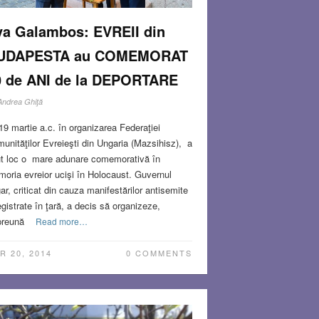
va Galambos: EVREII din
UDAPESTA au COMEMORAT
0 de ANI de la DEPORTARE
Andrea Ghiţă
19 martie a.c. în organizarea Federaţiei
unităţilor Evreieşti din Ungaria (Mazsihisz), a
t loc o mare adunare comemorativă în
oria evreior ucişi în Holocaust. Guvernul
ar, criticat din cauza manifestărilor antisemite
egistrate în ţară, a decis să organizeze,
reună
Read more…
R 20, 2014
0 COMMENTS