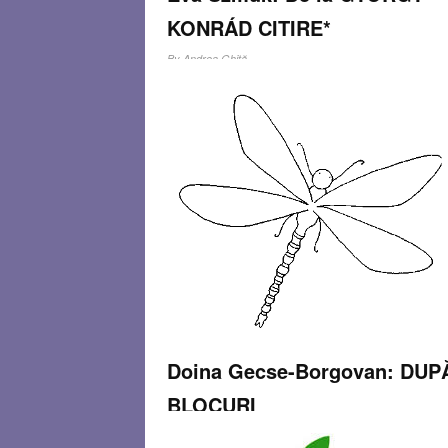
KONRÁD CITIRE*
By
Andrea Ghiţă
Cei care au acceptat drept propria lor morală
punerea în aplicare în mod radical a discursurilor
antievreiești erau de părere că nu au voie să ca
în păcatul omeniei și că nu există cruțare nici
pentru sugari. Oricât ar părea
Read more…
MAR 20, 2014
0 COMMENT
Doina Gecse-Borgovan: DUP
BLOCURI
By
Andrea Ghiţă