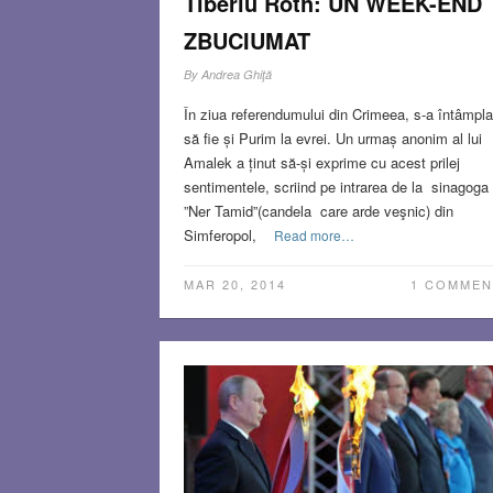
Tiberiu Roth: UN WEEK-END
ZBUCIUMAT
By
Andrea Ghiţă
În ziua referendumului din Crimeea, s-a întâmpla
să fie și Purim la evrei. Un urmaș anonim al lui
Amalek a ținut să-și exprime cu acest prilej
sentimentele, scriind pe intrarea de la sinagoga
”Ner Tamid”(candela care arde veşnic) din
Simferopol,
Read more…
MAR 20, 2014
1 COMMEN