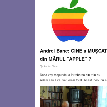
Singura chelfăneală adevărată primită de la ma
a fost în vacanţa de vară dintre clasele întâia şi
doua. Îmi amintesc perfect, era sâmbătă după
masă şi mă jucam pe-afară cu prietenii de la blo
Nu ştiu de unde a
Read more…
MAR 20, 2014
0 COMMENT
Andrei Banc: CINE a MUŞCAT
din MĂRUL ”APPLE” ?
By
Andrei Banc
Dacă veți răspunde la întrebarea din titlu cu
Adam sau Eva, veți greși total. Acest logo nu e
un memento al păcatului originar, ci al
consecințelor intoleranței și bigotismului. E un
memento în memoria lui Alan Turing,
matematician britanic de
Read more…