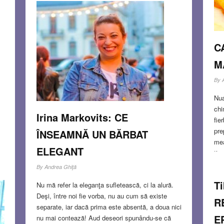
Începând cu 1995 NASA a identificat 9600 de
”obiecte apropiate de Pământ”, dar numai 861 cu
ma
diametrul mai mare de 1 km. Nu e nevoie de o
 a
ciocnire cu un asteroid de 1 km, pentru dispariția
noastră ar ajunge, probabil,
Read more…
C
c.
M
MAR 20, 2014
0 COMMENTS
S
By
Nua
chi
Irina Markovits: CE
fie
pre
ÎNSEAMNĂ UN BĂRBAT
mea
ELEGANT
tim
înt
By
Andrea Ghiţă
meu
T
Nu mă refer la eleganţa sufletească, ci la alură.
fer
Deşi, între noi fie vorba, nu au cum să existe
împ
R
separate, iar dacă prima este absentă, a doua nici
vâr
E
nu mai contează! Aud deseori spunându-se că
de 