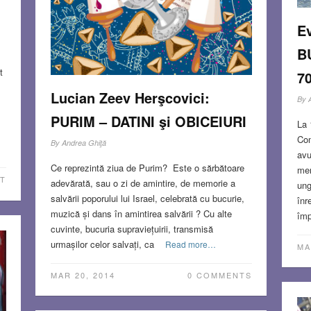
E
B
t
7
Lucian Zeev Herşcovici:
By
PURIM – DATINI şi OBICEIURI
La 
Com
By
Andrea Ghiţă
avu
Ce reprezintă ziua de Purim? Este o sărbătoare
mem
T
adevărată, sau o zi de amintire, de memorie a
ung
salvării poporului lui Israel, celebrată cu bucurie,
înr
muzică și dans în amintirea salvării ? Cu alte
împ
cuvinte, bucuria supraviețuirii, transmisă
urmașilor celor salvați, ca
Read more…
MA
MAR 20, 2014
0 COMMENTS