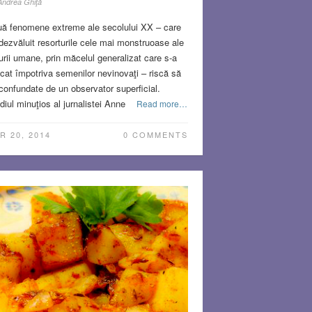
Andrea Ghiţă
ă fenomene extreme ale secolului XX – care
dezvăluit resorturile cele mai monstruoase ale
urii umane, prin măcelul generalizat care s-a
icat împotriva semenilor nevinovaţi – riscă să
 confundate de un observator superficial.
diul minuţios al jurnalistei Anne
Read more…
R 20, 2014
0 COMMENTS