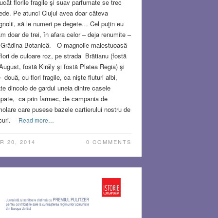
rucât florile fragile şi suav parfumate se trec
ede. Pe atunci Clujul avea doar câteva
nolii, să le numeri pe degete… Cel puţin eu
am doar de trei, în afara celor – deja renumite –
 Grădina Botanică. O magnolie maiestuoasă
flori de culoare roz, pe strada Brătianu (fostă
August, fostă Király şi fostă Platea Regia) şi
e două, cu flori fragile, ca nişte fluturi albi,
ate dincolo de gardul uneia dintre casele
pate, ca prin farmec, de campania de
olare care pusese bazele cartierului nostru de
curi.
Read more…
R 20, 2014
0 COMMENTS