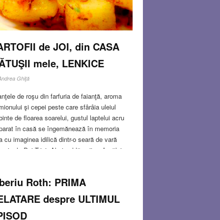
ARTOFII de JOI, din CASA
ĂTUŞII mele, LENKICE
Andrea Ghiţă
nţele de roşu din farfuria de faianţă, aroma
mionului şi cepei peste care sfârâia uleiul
rbinte de floarea soarelui, gustul laptelui acru
parat în casă se îngemănează în memoria
 cu imaginea idilică dintr-o seară de vară
purie, la Dej Triaj. Abajurul lămpii ne învăluia
r-o lumină caldă şi calmă pe toţi trei: unchiul
 Laci – tânărul şi chipeşul inginer de căi
iberiu Roth: PRIMA
ate stagiar-, soţia lui, Lenkice, care încă nu
linise 19 ani şi cu mine, tronând între ei, la
ELATARE despre ULTIMUL
sta de şase ani, beneficiind din plin de statutul
PISOD
nepoţică sosită în vizită.
Read more…