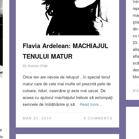
înt
rep
mag
şti
din
cu 
23 
Flavia Ardelean: MACHIAJUL
alt
TENULUI MATUR
afl
scă
By
Andrea Ghiţă
dem
blo
Orice ten are nevoie de retuşuri , în special tenul
matur care de cele mai multe ori prezintă pete de
culoare, riduri, cearcăne şi este mai uscat. De
MA
aceea cu ajutorul machiajului trebuie să estompaţi
semnele de îmbătrânire şi să
Read more…
MAR 20, 2014
0 COMMENTS
a
le