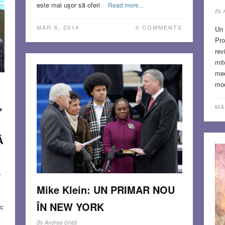
este mai uşor să oferi
Read more…
S
By
MA
MAR 6, 2014
0 COMMENTS
Un 
Pro
rev
mit
med
mod
,
MA
Ă
-
Mike Klein: UN PRIMAR NOU
ÎN NEW YORK
oc
By
Andrea Ghiţă