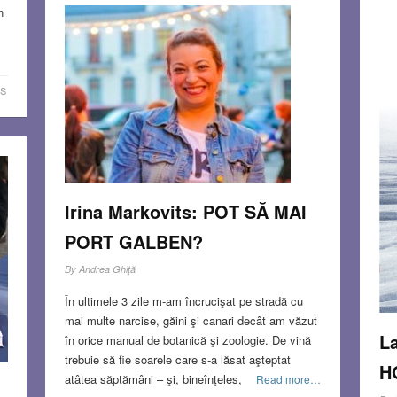
n
S
Irina Markovits: POT SĂ MAI
PORT GALBEN?
By
Andrea Ghiţă
În ultimele 3 zile m-am încrucişat pe stradă cu
mai multe narcise, găini şi canari decât am văzut
La
în orice manual de botanică şi zoologie. De vină
trebuie să fie soarele care s-a lăsat aşteptat
H
atâtea săptămâni – şi, bineînţeles,
Read more…