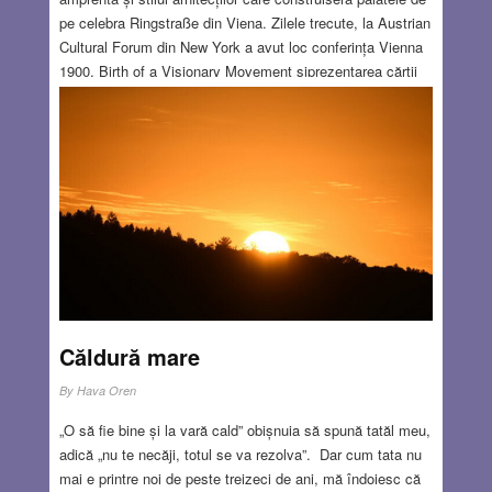
pe celebra Ringstraße din Viena. Zilele trecute, la Austrian
Cultural Forum din New York a avut loc conferința Vienna
1900. Birth of a Visionary Movement șiprezentarea cărții
istoricului și jurnalistul Richard Cockett Vienna. How the
City of Ideas Created the Modern World. Un capitol special
al cărții este dedicat conflictului dintre modernism, o
societate deschisă și tradiționalismul german cu
antisemitismul din acea perioadă.
Read more…
JUL 25, 2024
7 COMMENTS
Căldură mare
By
Hava Oren
„O să fie bine și la vară cald” obișnuia să spună tatăl meu,
adică „nu te necăji, totul se va rezolva”. Dar cum tata nu
mai e printre noi de peste treizeci de ani, mă îndoiesc că