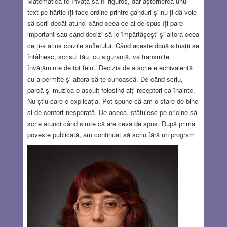
Matematica te învață să fii riguros, dar așternerea unui
text pe hârtie îți face ordine printre gânduri și nu-ți dă voie
să scrii decât atunci când ceea ce ai de spus îți pare
important sau când decizi să le împărtăşeşti şi altora ceea
ce ți-a atins corzile sufletului. Când aceste două situații se
întâlnesc, scrisul tău, cu siguranță, va transmite
învățăminte de tot felul. Decizia de a scrie e echivalentă
cu a permite și altora să te cunoască. De când scriu,
parcă și muzica o ascult folosind alți receptori ca înainte.
Nu știu care e explicația. Pot spune că am o stare de bine
și de confort nesperată. De aceea, sfătuiesc pe oricine să
scrie atunci când simte că are ceva de spus. După prima
poveste publicată, am continuat să scriu fără un program
zilnic dinainte stabilit. A fost la libera mea alegere, dar la
sfârșitul fiecărei zile eram mulțumită. Situația asta mi-a
dat o stare sufletească bună. De atunci, mă bucur când
întrezăresc motive pentru scris articole, motive pe care să
le mărunțesc bine și să nu rămână nimic din ce s-a putut
numi inițial “subiect”. Nu știu cât va mai dura, dar bucuria
va rămâne intactă pentru tot ce a fost și este
acum.
Read more…