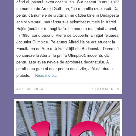
când el, băiatul, avea doar 13 ani. S-a născut în anul 1877
cu numele de Arnold Guttman, într-o familie evreiască. Dar
pentru că numele de Guttman nu dădea bine în Budapesta
acelor vremuri, mai târziu și-a schimbat numele în Alfréd
Hajós (corăbier în maghiară). Lumea era mai mică atunci,
în 1896, când baronul Pierre de Coubertin a inițiat reluarea
Jocurilor Olimpice. Pe atunci Alfréd Hajós era student la
Facultatea de Arte a Universității din Budapesta. Dorea să
concureze la Atena, la prima Olimpiadă modernă, dar
pentru asta avea nevoie de aprobarea decanatului. A
primit-o cu greu și doar pentru două zile, atât cât durau
probele.
Read more…
JUL 30, 2024
7 COMMENTS