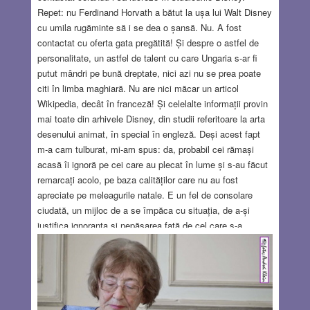
Repet: nu Ferdinand Horvath a bătut la ușa lui Walt Disney
cu umila rugăminte să i se dea o șansă. Nu. A fost
contactat cu oferta gata pregătită! Și despre o astfel de
personalitate, un astfel de talent cu care Ungaria s-ar fi
putut mândri pe bună dreptate, nici azi nu se prea poate
citi în limba maghiară. Nu are nici măcar un articol
Wikipedia, decât în franceză! Și celelalte informații provin
mai toate din arhivele Disney, din studii referitoare la arta
desenului animat, în special în engleză. Deși acest fapt
m-a cam tulburat, mi-am spus: da, probabil cei rămași
acasă îi ignoră pe cei care au plecat în lume și s-au făcut
remarcați acolo, pe baza calităților care nu au fost
apreciate pe meleagurile natale. E un fel de consolare
ciudată, un mijloc de a se împăca cu situația, de a-și
justifica ignoranța și nepăsarea față de cel care s-a
dovedit o valoare inestimabilă pentru omenire – altundeva.
Este un mod de a-și spune: simțeam eu că ne va trăda,
că ne va părăsi în cele din urmă! De aceea nu i-am
acordat importanță! Dar acum nu-mi mai pot ascunde
tristețea. Noi, cei din Bazinul Carpaților (și nu doar