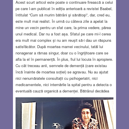
JUL 25, 2024
3 COMMENTS
Acest scurt articol este poate o continuare firească a celui
pe care l-am publicat în ediția anterioară a revistei Baabel,
întitulat “Cum să murim bătrâni şi sănătoşi”, dar, cred eu,
este mult mai realist. În urmă cu câteva zile a apelat la
mine un vecin pentru un sfat care, la prima vedere, părea
unul medical. Dar nu a fost așa. Sfatul pe care mi-l cerea
era mult mai complex și nu am reușit să-i dau un răspuns
satisfăcător. După moartea mamei vecinului, tatăl lui
nonagenar a rămas singur, doar cu o îngrijitoare care se
afla la el în permanență. În plus, fiul lui locuia în apropiere.
Cu cât treceau anii, semnele de demență (care existau
încă înainte de moartea soției) se agravau. Nu au ajutat
nici nenumăratele consultații cu psihogeriatri, nici
medicamentele, nici internările la spital pentru a detecta o
eventuală cauză organică a demenței. Bătrânul decădea
tot timpul, atât cognitiv cât și fizic. Nu se mai putea scula
din pat. Pierduse și controlul asupra sfincterelor și avea
nevoie în permanență de scutece. Dar poate cea mai mare
problemă era că de la o vreme refuza orice mâncare și
băutură, pentru că îi venea greu să înghită. În rest era
perfect sănătos…
Read more…