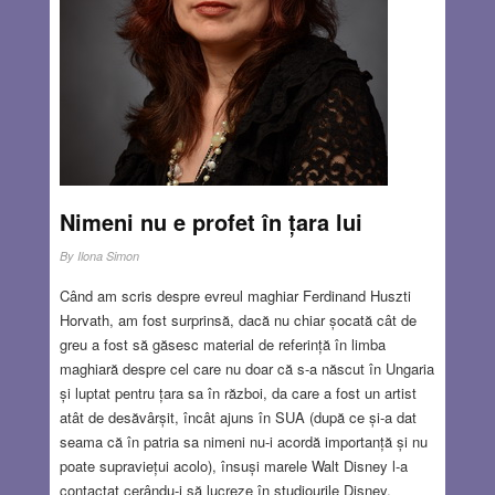
JUL 25, 2024
8 COMMENTS
Nimeni nu e profet în țara lui
By
Ilona Simon
Când am scris despre evreul maghiar Ferdinand Huszti
Horvath, am fost surprinsă, dacă nu chiar șocată cât de
greu a fost să găsesc material de referință în limba
maghiară despre cel care nu doar că s-a născut în Ungaria
și luptat pentru țara sa în război, da care a fost un artist
atât de desăvârșit, încât ajuns în SUA (după ce și-a dat
seama că în patria sa nimeni nu-i acordă importanță și nu
poate supraviețui acolo), însuși marele Walt Disney l-a
contactat cerându-i să lucreze în studiourile Disney.