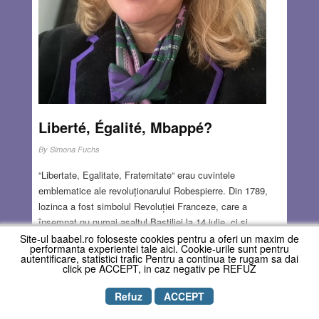
Liberté, Égalité, Mbappé?
By
Simona Fuchs
“Libertate, Egalitate, Fraternitate“ erau cuvintele
emblematice ale revoluționarului Robespierre. Din 1789,
lozinca a fost simbolul Revoluției Franceze, care a
însemnat nu numai asaltul Bastiliei la 14 iulie, ci și
abolirea absolutismului despotic al monarhiei. În 11 iulie
Site-ul baabel.ro foloseste cookies pentru a oferi un maxim de
performanta experientei tale aici. Cookie-urile sunt pentru
1789, generalul Lafayette, cel care a condus armata
autentificare, statistici trafic Pentru a continua te rugam sa dai
click pe ACCEPT, in caz negativ pe REFUZ
franceză de partea americanilor în Războiul de
Independență, aduce în Adunarea Națională „Declarația
Refuz
ACCEPT
drepturilor omului și cetățeanului”, după modelul american,
care va sta mai târziu la baza constituției franceze. De-a