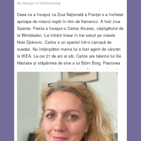
By
George Uri Schimmerling
Ceea ce a început ca Ziua Națională a Franței s-a încheiat
aproape de miezul nopții în ritm de flamenco. A fost ziua
Spaniei. Fiesta a început-o Carlos Alcaraz, câștigătorul de
la Wimbledon. L-a înfrânt linear în trei seturi pe marele
Nole Djokovic. Carlos e un spaniol într-o carcasă de
suedez. Nu întâmplător mama lui a fost agent de vânzări
la IKEA. La cei 21 de ani ai săi, Carlos are talentul lui Ilie
Năstase și stăpânirea de sine a lui Björn Borg. Pasiunea
pentru tenis a primit-o de la tatăl său. Alcaraz padre a fost
și el jucător de tenis, dar nu a avut talentul fiului, căci
Carlos îngroapă mingile lângă fileu, în terenul adversarului,
cu aceeași precizie cu care Gaudi construia catedrale. L-a
scos din ritm pe Nole, până când acesta nu a mai putut
face nimic altceva decât să-l aplaude la final. Și,
bineînțeles, au continuat gheparzii tineri ai lui señor Luis
de la Fuente, care au jucat cel mai frumos fotbal din acest
Euro.
Read more…
JUL 15, 2024
7 COMMENTS