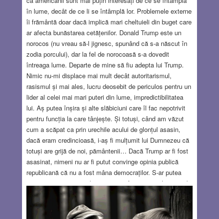
că americanii sunt mai puțin interesați de ce se întâmplă
în lume, decât de ce li se întâmplă lor. Problemele externe
îi frământă doar dacă implică mari cheltuieli din buget care
ar afecta bunăstarea cetățenilor. Donald Trump este un
norocos (nu vreau să-l jignesc, spunând că s-a născut în
zodia porcului), dar la fel de norocoasă s-a dovedit
întreaga lume. Departe de mine să fiu adepta lui Trump.
Nimic nu-mi displace mai mult decât autoritarismul,
rasismul și mai ales, lucru deosebit de periculos pentru un
lider al celei mai mari puteri din lume, impredictibilitatea
lui. Aș putea înșira și alte slăbiciuni care îl fac nepotrivit
pentru funcția la care tânjește. Și totuși, când am văzut
cum a scăpat ca prin urechile acului de glonțul asasin,
dacă eram credincioasă, i-aș fi mulțumit lui Dumnezeu că
totuși are grijă de noi, pământenii… Dacă Trump ar fi fost
asasinat, nimeni nu ar fi putut convinge opinia publică
republicană că nu a fost mâna democraților. S-ar putea
spune și că tentativa de asasinat a fost o mare lovitură de
PR pentru Trump. Acest lucru s-a văzut la convenția
republicană, când el a acceptat candidatura. Pe de altă
parte, Biden nu s-a grăbit să ia singura decizie rațională