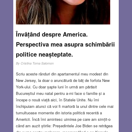
Învățând despre America.
Perspectiva mea asupra schimbării
politice neașteptate.
By
Cristina Toma Salomon
Scriu aceste rânduri din apartamentul meu modest din
New Jersey, la doar o aruncătură de băț de forfota New
York-ului. Cu doar șapte luni în urmă am părăsit
Bucureștiul meu natal pentru a-mi face o familie și a
începe o nouă viață aici, în Statele Unite. Nu îmi
închipuiam atunci că voi fi martoră la unul dintre cele mai
tumultuoase momente din istoria politică recentă a
Americii. Încă îmi amintesc uimirea pe care am simțit-o
când am auzit știrile: Președintele Joe Biden se retrăgea