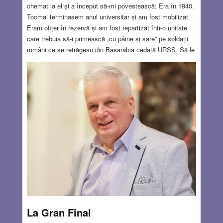
chemat la el şi a început să-mi povestească: Era în 1940.
Tocmai terminasem anul universitar și am fost mobilizat.
Eram ofițer în rezervă și am fost repartizat într-o unitate
care trebuia să-i primească „cu pâine și sare” pe soldații
români ce se retrăgeau din Basarabia cedată URSS. Să le
ridicăm moralul. Nu știu exact ce s-a întâmplat în gara
Galați. Era un loc împrejmuit, un lagăr unde se adunaseră
câteva mii de persoane care doreau să se reîntoarcă la
familiile lor din Basarabia, dar soldații români, frustrați de
retragerea umilitoare și instigați de lozinci antisemite ca
„evreii comuniști”, i-au separat pe evrei și i-au măcelărit cu
focuri de armă, pe fundalul vagoanelor de tren. Speriat de
masacru, am fugit până în port. Am intrat în prima
cârciumă și am cerut o țuică. După vreo jumătate de oră,
un soldat necunoscut mi-a spus: – Domnu’ sublocotenent,
veniți să vedeți cum îi aruncă pe jidani în Dunăre.
Read
more…
JUL 18, 2024
17 COMMENTS
La Gran Final