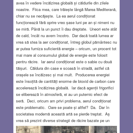
avea în vedere încălzirea globală și căldurile din zilele
noastre. Fiica mea, care trăiește lângă Marea Mediterană,
chiar nu se necăjește. La ea aerul condiționat
funcționează fără oprire vreo șase luni pe an și nimeni nu
se miră. Până la un punct îi dau dreptate. Uneori este atât
de cald, încât nu avem încotro. Dar dacă toată lumea ar
vrea să stea la aer condiționat, întreg globul pământesc nu
ar putea furniza suficientă energie – oricum, un procent tot
mai mare al consumului global de energie este folosit
pentru răcire. Iar aerul condiționat este o sabie cu două
tăișuri. Căldura din case e scoasă în stradă, astfel că
orașele se încălzesc și mai mult. Producerea energiei
este însoțită de cantități enorme de bioxid de carbon care
accelerează încălzirea globală. Iar dacă agenții frigorifici
se eliberează în atmosferă, ei au un puternic efect de
seră. Deci, oricum am privi problema, aerul condiționat
este problematic. Oare se poate și altfel? Da. Dar în
societatea modernă această artă se pierde treptat. Aș
vrea să prezint diverse strategii de răcire bazate pe un
consum minim de energie – unele cunoscute de toată