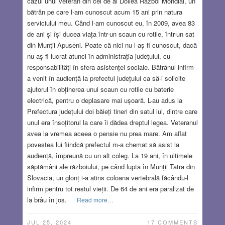
cazul unui veteran din cel de al Doilea Război Mondial, un
bătrân pe care l-am cunoscut acum 15 ani prin natura
serviciului meu. Când l-am cunoscut eu, în 2009, avea 83
de ani și își ducea viața într-un scaun cu rotile, într-un sat
din Munții Apuseni. Poate că nici nu l-aș fi cunoscut, dacă
nu aș fi lucrat atunci în administrația județului, cu
responsabilități în sfera asistenței sociale. Bătrânul infirm
a venit în audiență la prefectul județului ca să-i solicite
ajutorul în obținerea unui scaun cu rotile cu baterie
electrică, pentru o deplasare mai ușoară. L-au adus la
Prefectura județului doi băieți tineri din satul lui, dintre care
unul era însoțitorul la care îi dădea dreptul legea. Veteranul
avea la vremea aceea o pensie nu prea mare. Am aflat
povestea lui fiindcă prefectul m-a chemat să asist la
audiență, împreună cu un alt coleg. La 19 ani, în ultimele
săptămâni ale războiului, pe când lupta în Munții Tatra din
Slovacia, un glonț i-a atins coloana vertebrală făcându-l
infirm pentru tot restul vieții. De 64 de ani era paralizat de
la brâu în jos.
Read more…
JUL 25, 2024
17 COMMENTS