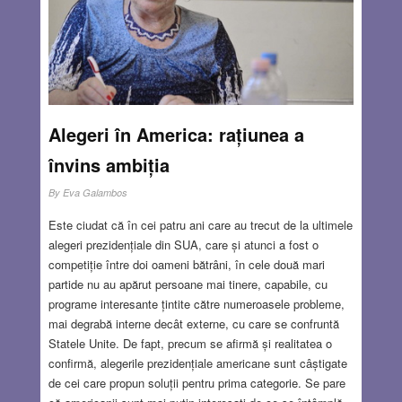
maghiarii, după cum veți vedea din exemplele aduse) chiar
nu știm să-i prețuim pe cei care ne îmbogățesc viața,
indiferent dacă aceștia pleacă sau nu în lume. Și mai
surprinzător este că cei din alte țări știu uneori mai mult
despre talentele de la noi, inclusiv despre cei care NU au
emigrat, decât conaționalii lor…
Read more…
Alegeri în America: rațiunea a
JUL 25, 2024
4 COMMENTS
învins ambiția
By
Eva Galambos
Este ciudat că în cei patru ani care au trecut de la ultimele
alegeri prezidențiale din SUA, care și atunci a fost o
competiție între doi oameni bătrâni, în cele două mari
partide nu au apărut persoane mai tinere, capabile, cu
programe interesante țintite către numeroasele probleme,
mai degrabă interne decât externe, cu care se confruntă
Statele Unite. De fapt, precum se afirmă și realitatea o
confirmă, alegerile prezidențiale americane sunt câștigate
de cei care propun soluții pentru prima categorie. Se pare