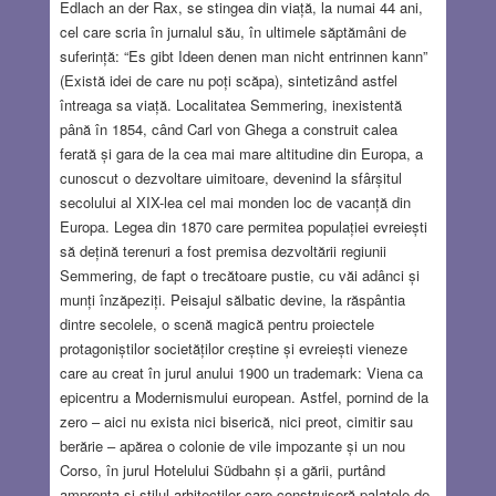
Edlach an der Rax, se stingea din viață, la numai 44 ani,
cel care scria în jurnalul său, în ultimele săptămâni de
suferință: “Es gibt Ideen denen man nicht entrinnen kann”
(Există idei de care nu poți scăpa), sintetizând astfel
întreaga sa viață. Localitatea Semmering, inexistentă
până în 1854, când Carl von Ghega a construit calea
ferată și gara de la cea mai mare altitudine din Europa, a
cunoscut o dezvoltare uimitoare, devenind la sfârșitul
secolului al XIX-lea cel mai monden loc de vacanță din
Europa. Legea din 1870 care permitea populației evreiești
să dețină terenuri a fost premisa dezvoltării regiunii
Semmering, de fapt o trecătoare pustie, cu văi adânci și
munți înzăpeziți. Peisajul sălbatic devine, la răspântia
dintre secolele, o scenă magică pentru proiectele
protagoniștilor societăților creștine și evreiești vieneze
care au creat în jurul anului 1900 un trademark: Viena ca
epicentru a Modernismului european. Astfel, pornind de la
zero – aici nu exista nici biserică, nici preot, cimitir sau
berărie – apărea o colonie de vile impozante și un nou
Corso, în jurul Hotelului Südbahn și a gării, purtând
amprenta și stilul arhitecților care construiseră palatele de