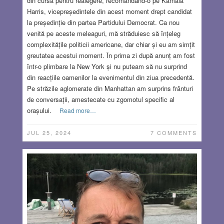
din cursa pentru realegere, recomandând-o pe Kamala
Harris, vicepreședintele din acest moment drept candidat
la președinție din partea Partidului Democrat. Ca nou
venită pe aceste meleaguri, mă străduiesc să înțeleg
complexitățile politicii americane, dar chiar și eu am simțit
greutatea acestui moment. În prima zi după anunț am fost
într-o plimbare la New York și nu puteam să nu surprind
din reacțiile oamenilor la evenimentul din ziua precedentă.
Pe străzile aglomerate din Manhattan am surprins frânturi
de conversații, amestecate cu zgomotul specific al
orașului.
Read more…
JUL 25, 2024
7 COMMENTS