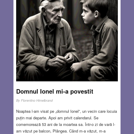
pentru salvarea viitorului partidului său, cu toate că de la
începutul campaniei era limpede că are probleme de
memorie și chiar de slăbiciune fizică.
Read more…
JUL 22, 2024
15 COMMENTS
Domnul Ionel mi-a povestit
By
Florentino Himelbrand
Noaptea l-am visat pe „domnul Ionel”, un vecin care locuia
puțin mai departe. Apoi am privit calendarul. Se
comemorează 53 ani de la moartea sa. Într-o zi de vară l-
am văzut pe balcon, Plângea. Când m-a văzut, m-a