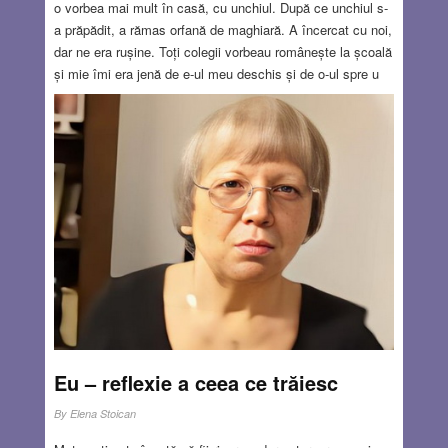
o vorbea mai mult în casă, cu unchiul. După ce unchiul s-
a prăpădit, a rămas orfană de maghiară. A încercat cu noi,
dar ne era rușine. Toți colegii vorbeau românește la școală
și mie îmi era jenă de e-ul meu deschis și de o-ul spre u
care suna comic. Și atunci mătușa a făcut ceva deosebit,
și-a luat un câine. Animalele, pe lângă alte calități, au și
această caracteristică: te ascultă în orice limbă le-ai vorbi.
Și uite așa, timp de opt ani, mătușa mea și Bobby au
conversat cât se poate de amical în limba maghiară. Au
trecut anii. Aș vrea să vorbesc ungurește, dar nu mai am
cu cine. Mi-e rușine de rușinea mea de atunci.
Read
more…
JUL 25, 2024
7 COMMENTS
Eu – reflexie a ceea ce trăiesc
By
Elena Stoican