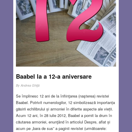
Baabel la a 12-a aniversare
By
Andrea Ghiţă
Se împlinesc 12 ani de la înfiinţarea (naşterea) revistei
Baabel. Potrivit numerologilor, 12 simbolizează importanța
găsirii echilibrului și armoniei în diferite aspecte ale vieții.
Acum 12 ani, în 28 iulie 2012, Baabel a pornit la drum în
căutarea armoniei, enunţând în articolul Despre, aflat și
acum pe „bara de sus” a paginii revistei (următoarele: