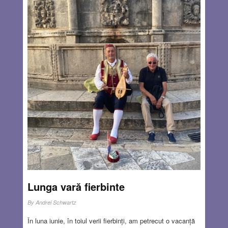
lumea, altele chiar foarte originale, dezvoltate de popoare
care trăiesc în zone cu climă caldă. Deci pentru a ne
bucura de o temperatură cât de cât suportabilă în casă,
avem două posibilități: să limităm încălzirea și să
încercăm să ne răcim locuința.
Read more…
JUL 25, 2024
7 COMMENTS
Lunga vară fierbinte
By
Andrei Schwartz
În luna iunie, în toiul verii fierbinți, am petrecut o vacanță