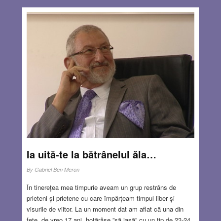
Ia uită-te la bătrânelul ăla…
By
Gabriel Ben Meron
În tinerețea mea timpurie aveam un grup restrâns de
prieteni și prietene cu care împărțeam timpul liber și
visurile de viitor. La un moment dat am aflat că una din
fete, de vreo 17 ani, hotărâse ”să iasă” cu un tip de 23-24