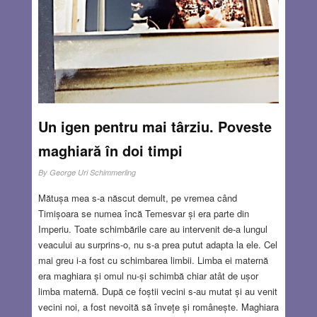
JUL 25, 2024
17 COMMENTS
Un igen pentru mai târziu. Poveste
maghiară în doi timpi
By
George Uri Schimmerling
Mătușa mea s-a născut demult, pe vremea când
Timișoara se numea încă Temesvar și era parte din
Imperiu. Toate schimbările care au intervenit de-a lungul
veacului au surprins-o, nu s-a prea putut adapta la ele. Cel
mai greu i-a fost cu schimbarea limbii. Limba ei maternă
era maghiara și omul nu-și schimbă chiar atât de ușor
limba maternă. După ce foștii vecini s-au mutat și au venit
vecini noi, a fost nevoită să învețe și românește. Maghiara