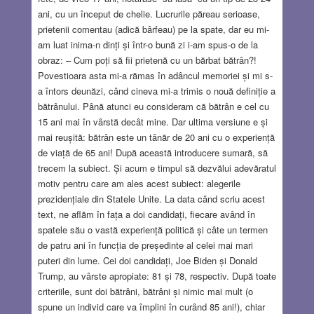
ani, cu un început de chelie. Lucrurile păreau serioase,
prietenii comentau (adică bârfeau) pe la spate, dar eu mi-
am luat inima-n dinți și într-o bună zi i-am spus-o de la
obraz: – Cum poți să fii prietenă cu un bărbat bătrân?!
Povestioara asta mi-a rămas în adâncul memoriei și mi s-
a întors deunăzi, când cineva mi-a trimis o nouă definiție a
bătrânului. Până atunci eu consideram că bătrân e cel cu
15 ani mai în vârstă decât mine. Dar ultima versiune e și
mai reușită: bătrân este un tânăr de 20 ani cu o experiență
de viață de 65 ani! După această introducere sumară, să
trecem la subiect. Și acum e timpul să dezvălui adevăratul
motiv pentru care am ales acest subiect: alegerile
prezidențiale din Statele Unite. La data când scriu acest
text, ne aflăm în fața a doi candidați, fiecare având în
spatele său o vastă experiență politică și câte un termen
de patru ani în funcția de președinte al celei mai mari
puteri din lume. Cei doi candidați, Joe Biden și Donald
Trump, au vârste apropiate: 81 și 78, respectiv. După toate
criteriile, sunt doi bătrâni, bătrâni și nimic mai mult (o
spune un individ care va împlini în curând 85 ani!), chiar