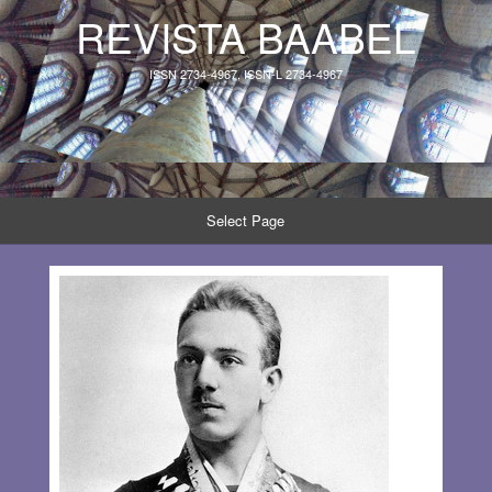
REVISTA BAABEL
ISSN 2734-4967, ISSN-L 2734-4967
Select Page