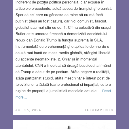
indiferent de poziția politică personală, clar expusă în
articolele precedente, adică aceea de trumpist și orbanist.
Sper că cei care nu gândesc ca mine să nu mă facă
putinist (deși au fost cazuri), dar nici comunist, fascist,
globalist sau mai știu eu ce. 1. Crima colectivă din orașul
Butler este urmarea firească a demonizării candidatului
republican Donald Trump la funcția supremă în SUA,
instrumentată cu o vehemență și o aplicație demne de o
cauză mai bună de mass media globală, stângist-liberală
cu accente neomarxiste. 2. Chiar și în momentul
atentatului, CNN a încercat să dreagă busuiocul afirmând
că Trump a căzut de pe podium. Atâta negare a realității,
atâta partizanat stupid, atâta meschinărie într-un post de
televiziune, altădată foarte profesional și imparțial, este o
rușine de proporții a jurnalisticii mondiale actuale.
Read
more…
JUL 25, 2024
14 COMMENTS