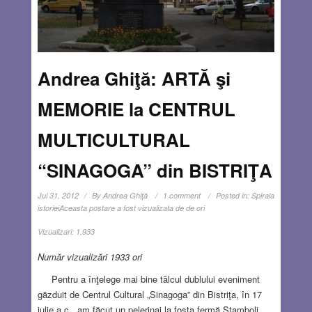
Andrea Ghiţă: ARTĂ şi
MEMORIE la CENTRUL
MULTICULTURAL
“SINAGOGA” din BISTRIŢA
Jul 31, 2012
By
Andrea Ghiţă
1 comment
Posted in:
Spirala
istoriei
Aceasta postare a fost vizualizata de de ori
Vizualizari:
1,933
Număr vizualizări 1933 ori
Pentru a înţelege mai bine tâlcul dublului eveniment
găzduit de Centrul Cultural „Sinagoga” din Bistriţa, în 17
iulie a.c., am făcut un pelerinaj la fosta fermă Stamboli.