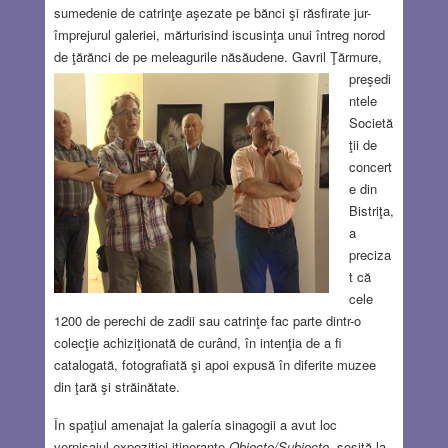
sumedenie de catrinţe aşezate pe bănci şi răsfirate jur-
împrejurul galeriei, mărturisind iscusinţa unui întreg norod
de ţărănci de pe meleagurile năsăudene.
Gavril Ţărmure,
preşedi
ntele
Societă
ţii de
concert
e din
Bistriţa,
a
preciza
t că
cele
1200 de perechi de zadii sau catrinţe fac parte dintr-o
colecţie achiziţionată de curând, în intenţia de a fi
catalogată, fotografiată şi apoi expusă în diferite muzee
din ţară şi străinătate.
În spaţiul amenajat la galería sinagogii a avut loc
vernisajul expoziţiei itinerante
Obiecte/Subiecte
, sosită la