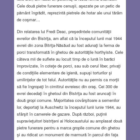
Cele două pietre funerare cenuşii, aşezate pe un petic de
pământ îngrădit, reprezintă pietrele de hotar ale unui tărâm
de coşmar…
Din relatarea lui Fredi Deac, preşedintele comunităţii
evreilor din Bistriţa, am aflat că la începutul lunii mai 1944
evreii din zona Bitriţa-Năsăud au fost adunaţi la ferma de
porci transformată în ghetou de autorităţile horthyiste. Cele
câteva mii de suflete au locuit timp de o lună în barăci
improvizate, în coteţe de porci, sau sub cerul liber, privaţi
de condiţiile elementare de igienă, supuşi torturilor şi
umilinţelor de tot felul. Autorităţile nu au permis ca morţii
să fie îngropaţi în cimitirul evreiesc din oraş. Cei 300 de
evrei decedaţi în ghetoul din Bistriţa au fost aruncaţi în
două gropi comune. Majoritatea covârşitoare a semenilor
lor, deportaţi la Auschwitz la începutul lunii iunie 1944, au
sfârşit în camerele de gazare.
După război, puţinii
supravieţuitori bistriţeni ai Holocaustului au amplasat două
pietre funerare pentru a marca gropile comune din ghetou
şi au ridicat un monument de marmură în parcul din faţa