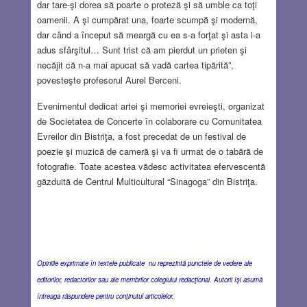
dar tare-şi dorea să poarte o proteză şi să umble ca toţi
oamenii. A şi cumpărat una, foarte scumpă şi modernă,
dar când a început să meargă cu ea s-a forţat şi asta i-a
adus sfârşitul… Sunt trist că am pierdut un prieten şi
necăjit că n-a mai apucat să vadă cartea tipărită”,
povesteşte profesorul Aurel Berceni.
Evenimentul dedicat artei şi memoriei evreieşti, organizat
de Societatea de Concerte în colaborare cu Comunitatea
Evreilor din Bistriţa, a fost precedat de un festival de
poezie şi muzică de cameră şi va fi urmat de o tabără de
fotografie. Toate acestea vădesc activitatea efervescentă
găzduită de Centrul Multicultural “Sinagoga” din Bistriţa.
Opiniile exprimate în textele publicate nu reprezintă punctele de vedere ale
editorilor, redactorilor sau ale membrilor colegiului redacţional. Autorii îşi asumă
întreaga răspundere pentru conţinutul articolelor.