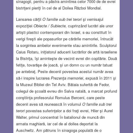
sinagogii, pentru a păstra amintirea celor 7000 de de evrei
bistriţeni pieriţi în cel de al Doilea Război Mondial.
Lansarea cărţii
O familie sub trei terori
şi vernisajul
expoziţiei
Obiecte / Subiecte,
cuprinzând lucrări ale unor
artişti plastici contemporani din Israel, s-au constituit în
verigi fireşti ale popasurilor pe cărările memoriei, întrucât
la sorgintea ambelor evenimente stau amintirile. Sculptorul
Caius Rotaru, iniţiatorul aducerii lucrărilor de artă israeliene
la Bistriţa, îşi aminteşte de vecinii evrei din copilărie. Două
fetiţe, tovarăşe de joacă, şi un domn cu un număr tatuat
pe antebraţ. Peste decenii povestea acestui număr avea
să-i inspire lucrarea
Prezenţa memoriei
, expusă în 2011 şi
la Muzeul Bibliei din Tel Aviv. Bătaia suferită de Fedor,
colegul de şcoală evreu din Salva natală, a marcat profund
conştiinţa profesorului Romulus Berceni, care peste
decenii avea să reunească în volumul
O familie sub trei
terori
povestea suferinţelor a doi fraţi evrei, Hiler şi Aurel
Walter, primul concentrat în batalionul de muncă din
armata maghiară, iar cel de al doilea deportat la
Auschwitz. Am pătruns în sinagoga populată de o