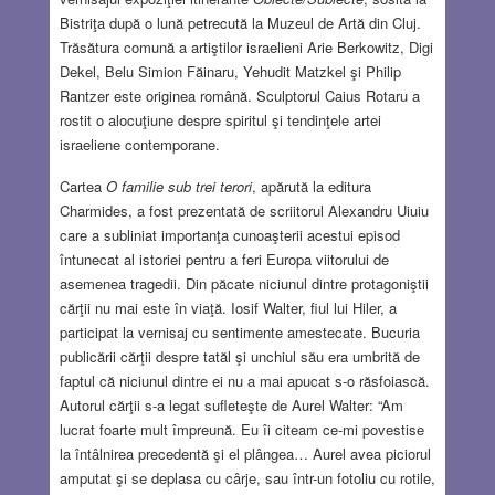
Bistriţa după o lună petrecută la Muzeul de Artă din Cluj.
Trăsătura comună a artiştilor israelieni Arie Berkowitz, Digi
Dekel, Belu Simion Făinaru, Yehudit Matzkel şi Philip
Rantzer este originea română. Sculptorul Caius Rotaru a
rostit o alocuţiune despre spiritul şi tendinţele artei
israeliene contemporane.
Cartea
O familie sub trei terori
, apărută la editura
Charmides, a fost prezentată de scriitorul Alexandru Uiuiu
care a subliniat importanţa cunoaşterii acestui episod
întunecat al istoriei pentru a feri Europa viitorului de
asemenea tragedii. Din păcate niciunul dintre protagoniştii
cărţii nu mai este în viaţă. Iosif Walter, fiul lui Hiler, a
participat la vernisaj cu sentimente amestecate. Bucuria
publicării cărţii despre tatăl şi unchiul său era umbrită de
faptul că niciunul dintre ei nu a mai apucat s-o răsfoiască.
Autorul cărţii s-a legat sufleteşte de Aurel Walter: “Am
lucrat foarte mult împreună. Eu îi citeam ce-mi povestise
la întâlnirea precedentă şi el plângea… Aurel avea piciorul
amputat şi se deplasa cu cârje, sau într-un fotoliu cu rotile,