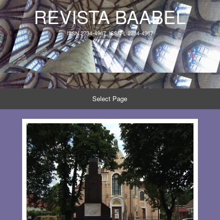
REVISTA BAABEL
ISSN 2734-4967, ISSN-L 2734-4967
Select Page