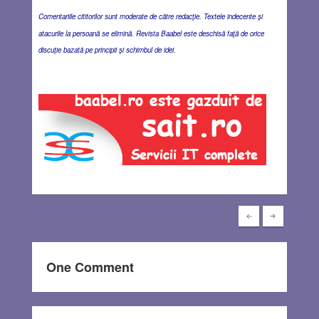
Comentariile cititorilor sunt moderate de către redacţie. Textele indecente şi
atacurile la persoană se elimină. Revista Baabel este deschisă faţă de orice
discuţie bazată pe principii şi schimbul de idei.
One Comment