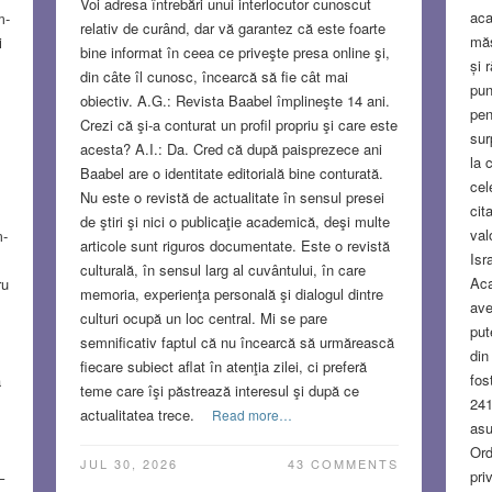
Voi adresa întrebări unui interlocutor cunoscut
aca
m-
relativ de curând, dar vă garantez că este foarte
măs
i
bine informat în ceea ce priveşte presa online şi,
și 
din câte îl cunosc, încearcă să fie cât mai
pun
obiectiv. A.G.: Revista Baabel împlineşte 14 ani.
pen
Crezi că şi-a conturat un profil propriu şi care este
sur
acesta? A.I.: Da. Cred că după paisprezece ani
la c
Baabel are o identitate editorială bine conturată.
cel
Nu este o revistă de actualitate în sensul presei
cit
de ştiri şi nici o publicaţie academică, deşi multe
val
m-
articole sunt riguros documentate. Este o revistă
Isr
culturală, în sensul larg al cuvântului, în care
Aca
ru
memoria, experienţa personală şi dialogul dintre
ave
culturi ocupă un loc central. Mi se pare
put
semnificativ faptul că nu încearcă să urmărească
din
fiecare subiect aflat în atenţia zilei, ci preferă
fos
a
teme care îşi păstrează interesul şi după ce
241
actualitatea trece.
Read more…
asu
Ord
JUL 30, 2026
43 COMMENTS
pri
–