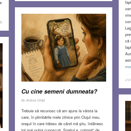
fap
e
xen
vin
con
S
Leg
pre
că 
fap
Aur
est
mo
JU
Cu cine semeni dumneata?
By
Andrea Ghiţă
Trebuie să recunosc că am ajuns la vârsta la
care, în plimbările mele zilnice prin Clujul meu,
oraşul în care trăiesc de când mă ştiu, întâlnesc
tot mai puţini cunoscuţi. Spaţiul e „cotropit” de