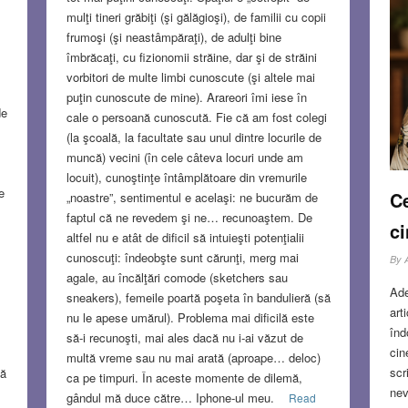
mulţi tineri grăbiţi (şi gălăgioşi), de familii cu copii
frumoşi (şi neastâmpăraţi), de adulţi bine
îmbrăcaţi, cu fizionomii străine, dar şi de străini
vorbitori de multe limbi cunoscute (şi altele mai
puţin cunoscute de mine). Arareori îmi iese în
de
cale o persoană cunoscută. Fie că am fost colegi
(la şcoală, la facultate sau unul dintre locurile de
muncă) vecini (în cele câteva locuri unde am
locuit), cunoştinţe întâmplătoare din vremurile
e
Ce
„noastre”, sentimentul e acelaşi: ne bucurăm de
faptul că ne revedem şi ne… recunoaştem. De
c
altfel nu e atât de dificil să intuieşti potenţialii
cunoscuţi: îndeobşte sunt cărunţi, merg mai
By
agale, au încălţări comode (sketchers sau
Ade
sneakers), femeile poartă poşeta în bandulieră (să
art
nu le apese umărul). Problema mai dificilă este
înd
să-i recunoşti, mai ales dacă nu i-ai văzut de
cin
multă vreme sau nu mai arată (aproape… deloc)
scr
că
ca pe timpuri. În aceste momente de dilemă,
nev
gândul mă duce către… Iphone-ul meu.
Read