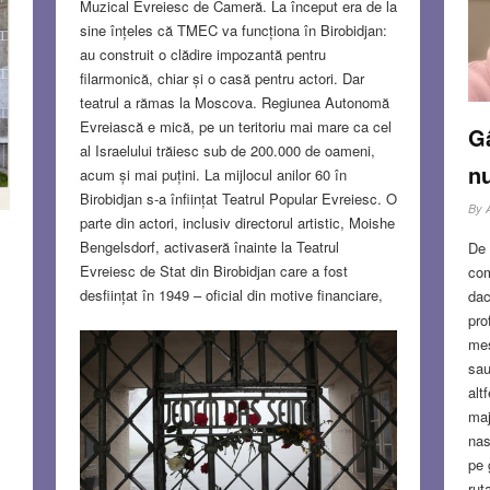
Muzical Evreiesc de Cameră. La început era de la
d
sine înțeles că TMEC va funcționa în Birobidjan:
au construit o clădire impozantă pentru
JU
filarmonică, chiar și o casă pentru actori. Dar
S
teatrul a rămas la Moscova. Regiunea Autonomă
Evreiască e mică, pe un teritoriu mai mare ca cel
Gâ
al Israelului trăiesc sub de 200.000 de oameni,
n
acum și mai puțini. La mijlocul anilor 60 în
Birobidjan s-a înființat Teatrul Popular Evreiesc. O
By
parte din actori, inclusiv directorul artistic, Moishe
Bengelsdorf, activaseră înainte la Teatrul
De 
Evreiesc de Stat din Birobidjan care a fost
com
desființat în 1949 – oficial din motive financiare,
dac
dar acesta a fost un pretext: în acele locuri
pro
funcționau mai multe teatre naționale (iacut,
mes
tuvan, altaic) și ele nu au fost închise.
Read
sau
more…
alt
maj
nas
MAY 28, 2026
6 COMMENTS
pe 
rut