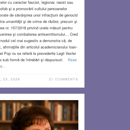
telor cu caracter fascist, legionar, rasist sau
ofob şi a promovării cultului persoanelor
ovate de săvârşirea unor infracţiuni de genocid
tra umanităţii şi de crime de război, precum şi
ea nr. 157/2018 privind unele măsuri pentru
venirea şi combaterea antisemitismului… Cred
modul cel mai sugestiv a demonstra că, de
t, afirmaţiile din articolul academicianului Ioan-
el Pop nu se referă la prevederile Legii Vexler
e sub formă de întrebări şi răspunsuri.
Read
re…
L 23, 2026
21 COMMENTS