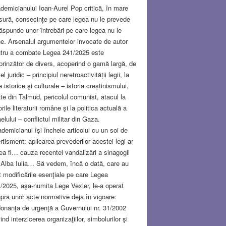
demicianului Ioan-Aurel Pop critică, în mare
ură, consecințe pe care legea nu le prevede
răspunde unor întrebări pe care legea nu le
e. Arsenalul argumentelor invocate de autor
tru a combate Legea 241/2025 este
prinzător de divers, acoperind o gamă largă, de
el juridic – principiul neretroactivității legii, la
e istorice şi culturale – istoria creștinismului,
ate din Talmud, pericolul comunist, atacul la
orile literaturii române şi la politica actuală a
aelului – conflictul militar din Gaza.
demicianul îşi încheie articolul cu un soi de
rtisment: aplicarea prevederilor acestei legi ar
ea fi… cauza recentei vandalizări a sinagogii
 Alba Iulia… Să vedem, încă o dată, care au
t modificările esenţiale pe care Legea
/2025, aşa-numita Lege Vexler, le-a operat
pra unor acte normative deja în vigoare:
onanţa de urgenţă a Guvernului nr. 31/2002
vind interzicerea organizaţiilor, simbolurilor şi