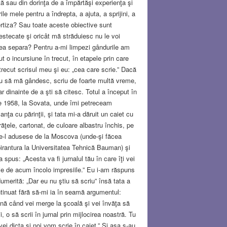
ită sau din dorinţa de a împărtăşi experienţa şi
irile mele pentru a îndrepta, a ajuta, a sprijini, a
rtiza? Sau toate aceste obiective sunt
stecate şi oricât mă străduiesc nu le voi
ea separa? Pentru a-mi limpezi gândurile am
ut o incursiune în trecut, în etapele prin care
trecut scrisul meu şi eu: „cea care scrie.” Dacă
u să mă gândesc, scriu de foarte multă vreme,
ar dinainte de a şti să citesc. Totul a început în
ie 1958, la Sovata, unde îmi petreceam
anţa cu părinţii, şi tata mi-a dăruit un caiet cu
răţele, cartonat, de culoare albastru închis, pe
e-l adusese de la Moscova (unde-şi făcea
irantura la Universitatea Tehnică Bauman) şi
a spus: „Acesta va fi jurnalul tău în care îţi vei
ie de acum încolo impresiile.” Eu i-am răspuns
umerită: „Dar eu nu ştiu să scriu” însă tata a
tinuat fără să-mi ia în seamă argumentul:
nă când vei merge la şcoală şi vei învăţa să
ii, o să scrii în jurnal prin mijlocirea noastră. Tu
vei dicta şi noi vom scrie în caiet.” Şi aşa s-au