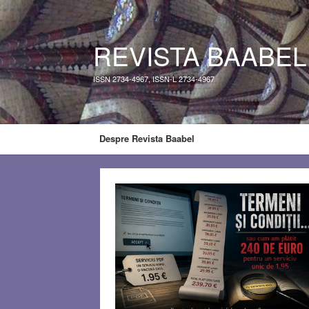
REVISTA BAABEL
ISSN 2734-4967, ISSN-L 2734-4967
Despre Revista Baabel