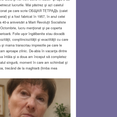
petrecut lucrurile. Mai păstrez şi azi caietul
tonat pe care scrie ОБЩАЯ ТЕТРАДЬ (caiet
eral) şi a fost fabricat în 1957, în anul celei
a 40-a aniversări a Marii Revoluţii Socialiste
 Octombrie, lucru menţionat şi pe coperta
erioară. Foile uşor îngălbenite stau dovadă
iozităţii, conştiinciozităţii şi exactităţii cu care
a şi mama transcriau impresiile pe care le
tam aproape zilnic. De-abia în vacanţa dintre
sa întâia şi a doua am început să completez
nalul singură, moment în care am schimbat şi
ba, trecând de la maghiară (limba mea
ernă) la română (limba în care învăţam la
ală). În anii de gimnaziu simţeam nevoia
erioasă de a scrie şi scriam pentru mine, deşi
ori îmi imaginam cum ar fi fost dacă cele
ise de mine ar fi fost citite şi din acest motiv
m atentă şi la „stil”. Totuşi, nu pot spune că
 doream un public cititor. Lucrurile s-au
imbat atunci când am scris prima poezie…