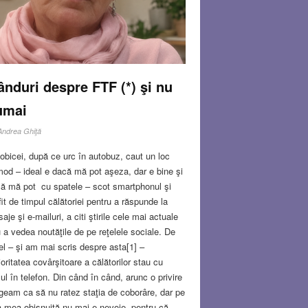
Read more…
N 11, 2026
15 COMMENTS
nduri despre FTF (*) şi nu
umai
Andrea Ghiţă
obicei, după ce urc în autobuz, caut un loc
od – ideal e dacă mă pot aşeza, dar e bine şi
ă mă pot cu spatele – scot smartphonul şi
fit de timpul călătoriei pentru a răspunde la
aje şi e-mailuri, a citi ştirile cele mai actuale
 a vedea noutăţile de pe reţelele sociale. De
fel – şi am mai scris despre asta[1] –
oritatea covârşitoare a călătorilor stau cu
ul în telefon. Din când în când, arunc o privire
geam ca să nu ratez staţia de coborâre, dar pe
a mea obişnuită nu mai e nevoie, pentru că