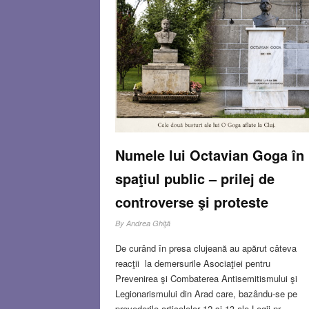
început, firesc, despre familie şi copilărie.
Rea
more…
MAY 14, 2026
8 COMMENT
Numele lui Octavian Goga în
spaţiul public – prilej de
controverse şi proteste
By
Andrea Ghiţă
De curând în presa clujeană au apărut câteva
reacţii la demersurile Asociaţiei pentru
Prevenirea şi Combaterea Antisemitismului şi
Legionarismului din Arad care, bazându-se pe
prevederile articolelor 12 şi 13 ale Legii nr.