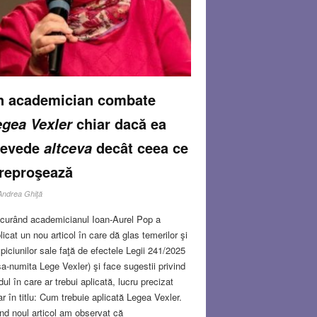
n academician combate
chiar dacă ea
gea Vexler
revede
decât ceea ce
altceva
 reproşează
Andrea Ghiţă
curând academicianul Ioan-Aurel Pop a
licat un nou articol în care dă glas temerilor şi
piciunilor sale faţă de efectele Legii 241/2025
şa-numita Lege Vexler) şi face sugestii privind
ul în care ar trebui aplicată, lucru precizat
ar în titlu: Cum trebuie aplicată Legea Vexler.
ind noul articol am observat că