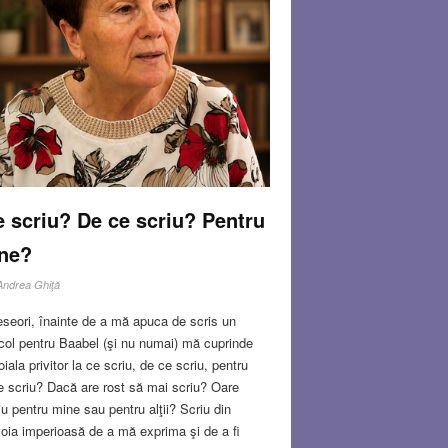
 scriu? De ce scriu? Pentru
ine?
Andrea Ghiţă
seori, înainte de a mă apuca de scris un
icol pentru Baabel (şi nu numai) mă cuprinde
oiala privitor la ce scriu, de ce scriu, pentru
e scriu? Dacă are rost să mai scriu? Oare
iu pentru mine sau pentru alţii? Scriu din
oia imperioasă de a mă exprima şi de a fi