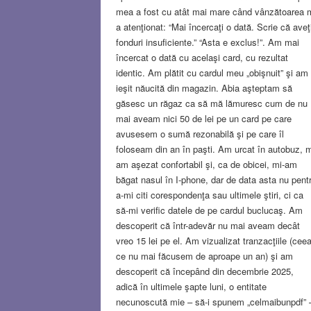
mea a fost cu atât mai mare când vânzătoarea 
a atenţionat: “Mai încercaţi o dată. Scrie că aveţ
fonduri insuficiente.” “Asta e exclus!”. Am mai
încercat o dată cu acelaşi card, cu rezultat
identic. Am plătit cu cardul meu „obişnuit” şi am
ieşit năucită din magazin. Abia aşteptam să
găsesc un răgaz ca să mă lămuresc cum de nu
mai aveam nici 50 de lei pe un card pe care
avusesem o sumă rezonabilă şi pe care îl
foloseam din an în paşti. Am urcat în autobuz, 
am aşezat confortabil şi, ca de obicei, mi-am
băgat nasul în I-phone, dar de data asta nu pent
a-mi citi corespondenţa sau ultimele ştiri, ci ca
să-mi verific datele de pe cardul buclucaş. Am
descoperit că într-adevăr nu mai aveam decât
vreo 15 lei pe el. Am vizualizat tranzacţiile (cee
ce nu mai făcusem de aproape un an) şi am
descoperit că începând din decembrie 2025,
adică în ultimele şapte luni, o entitate
necunoscută mie – să-i spunem „celmaibunpdf” 