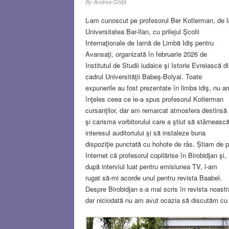
By
Andrea Ghiţă
L-am cunoscut pe profesorul Ber Kotlerman, de l
Universitatea Bar-Ilan, cu prilejul Şcolii
Internaţionale de Iarnă de Limbă Idiş pentru
Avansaţi, organizată în februarie 2026 de
Institutul de Studii iudaice şi Istorie Evreiască d
cadrul Universităţii Babeş-Bolyai. Toate
expunerile au fost prezentate în limba idiş, nu a
înţeles ceea ce le-a spus profesorul Kotlerman
cursanţilor, dar am remarcat atmosfera destinsă
şi carisma vorbitorului care a ştiut să stârneasc
interesul auditoriului şi să instaleze buna
dispoziţie punctată cu hohote de râs. Știam de 
Internet că profesorul copilărise în Birobidjan şi,
după interviul luat pentru emisiunea TV, l-am
rugat să-mi acorde unul pentru revista Baabel.
Despre Birobidjan s-a mai scris în revista noastr
dar niciodată nu am avut ocazia să discutăm cu
un nativ. Peste câteva zile ne-am întâlnit la
biblioteca Institutului de Studii Iudaice. Discuţia 