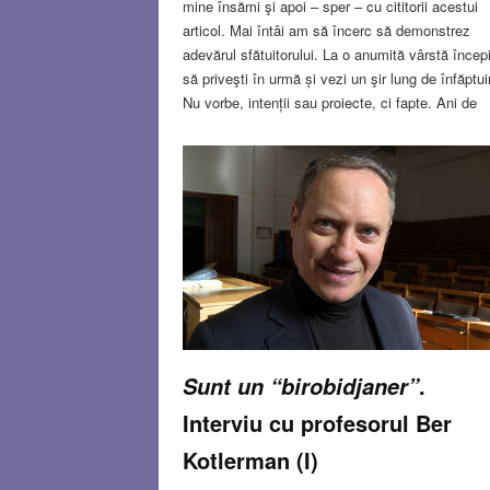
mine însămi şi apoi – sper – cu cititorii acestui
articol. Mai întâi am să încerc să demonstrez
adevărul sfătuitorului. La o anumită vârstă încep
să priveşti în urmă și vezi un şir lung de înfăptuir
Nu vorbe, intenții sau proiecte, ci fapte. Ani de
muncă, succese și eșecuri, decizii bune și erori
din care ai tras (sau nu) învăţăminte. În anii
tinereţii ai de dat multe „examene” la propriu şi l
figurat, ca să-ţi dovedești inteligenţa, competenţ
sârguinţa, tenacitatea. Trebuie să convingi, să t
afirmi, să accezi, să-ţi găseşti locul cel mai
potrivit, aducător de satisfacţii şi beneficii. Apoi,
la un moment dat, „dosarul vieții” este deja depu
Read more…
JUN 25, 2026
11 COMMENT
.
Sunt un “birobidjaner”
Interviu cu profesorul Ber
Kotlerman (I)