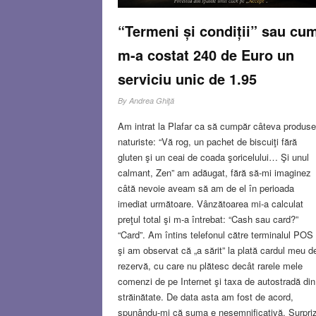
“Termeni și condiții” sau cu
m-a costat 240 de Euro un
serviciu unic de 1.95
By
Andrea Ghiţă
Am intrat la Plafar ca să cumpăr câteva produse
naturiste: “Vă rog, un pachet de biscuiţi fără
gluten şi un ceai de coada şoricelului… Şi unul
calmant, Zen” am adăugat, fără să-mi imaginez
câtă nevoie aveam să am de el în perioada
imediat următoare. Vânzătoarea mi-a calculat
preţul total şi m-a întrebat: “Cash sau card?”
“Card”. Am întins telefonul către terminalul POS
şi am observat că „a sărit” la plată cardul meu d
rezervă, cu care nu plătesc decât rarele mele
comenzi de pe Internet şi taxa de autostradă din
străinătate. De data asta am fost de acord,
spunându-mi că suma e nesemnificativă. Surpri