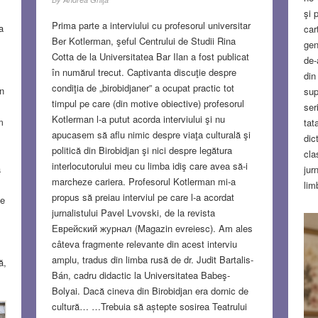
şi 
Prima parte a interviului cu profesorul universitar
a
car
Ber Kotlerman, şeful Centrului de Studii Rina
gen
Cotta de la Universitatea Bar Ilan a fost publicat
de-
în numărul trecut. Captivanta discuţie despre
din
condiţia de „birobidjaner” a ocupat practic tot
in
sup
timpul pe care (din motive obiective) profesorul
ser
Kotlerman l-a putut acorda interviului şi nu
m
tat
apucasem să aflu nimic despre viaţa culturală şi
dic
politică din Birobidjan şi nici despre legătura
cla
interlocutorului meu cu limba idiş care avea să-i
ă
jur
marcheze cariera. Profesorul Kotlerman mi-a
lim
propus să preiau interviul pe care l-a acordat
pe
mat
jurnalistului Pavel Lvovski, de la revista
şco
Еврейский журнал (Magazin evreiesc). Am ales
imp
câteva fragmente relevante din acest interviu
une
amplu, tradus din limba rusă de dr. Judit Bartalis-
ă,
scr
Bán, cadru didactic la Universitatea Babeş-
era
Bolyai. Dacă cineva din Birobidjan era dornic de
îmi
cultură… …Trebuia să aștepte sosirea Teatrului
a
sch