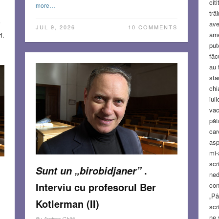
cit
more…
tră
ave
i
JUL 9, 2026
10 COMMENTS
ame
i.
put
făc
au 
sta
a
chi
a,
iul
e
vac
păt
car
s.
asp
mi-
scr
S
.
Sunt un „birobidjaner”
ned
Interviu cu profesorul Ber
con
„Pâ
Kotlerman (II)
scr
ne 
By
Andrea Ghiţă