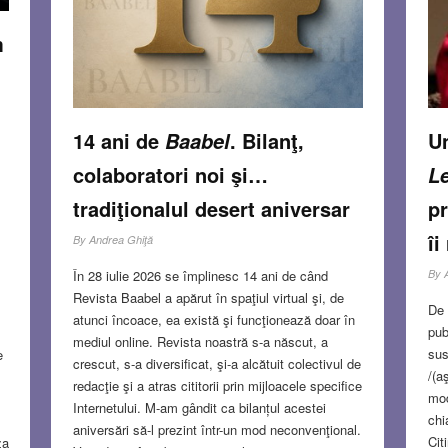
m
14 ani de
. Bilanţ,
U
Baabel
colaboratori noi şi…
Le
tradiţionalul desert aniversar
p
îi
By
Andrea Ghiţă
În 28 iulie 2026 se împlinesc 14 ani de când
By
Revista Baabel a apărut în spaţiul virtual şi, de
De 
atunci încoace, ea există şi funcţionează doar în
pub
mediul online. Revista noastră s-a născut, a
sus
e
crescut, s-a diversificat, şi-a alcătuit colectivul de
/(a
redacţie şi a atras cititorii prin mijloacele specifice
mod
Internetului. M-am gândit ca bilanțul acestei
chi
aniversări să-l prezint într-un mod neconvenţional.
Cit
za