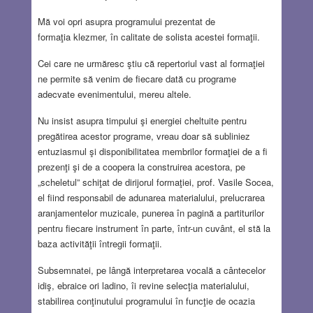
Mă voi opri asupra programului prezentat de
formaţia klezmer, în calitate de solista acestei formaţii.
Cei care ne urmăresc ştiu că repertoriul vast al formaţiei
ne permite să venim de fiecare dată cu programe
adecvate evenimentului, mereu altele.
Nu insist asupra timpului şi energiei cheltuite pentru
pregătirea acestor programe, vreau doar să subliniez
entuziasmul şi disponibilitatea membrilor formaţiei de a fi
prezenţi şi de a coopera la construirea acestora, pe
„scheletul” schiţat de dirijorul formaţiei, prof. Vasile Socea,
el fiind responsabil de adunarea materialului, prelucrarea
aranjamentelor muzicale, punerea în pagină a partiturilor
pentru fiecare instrument în parte, într-un cuvânt, el stă la
baza activităţii întregii formaţii.
Subsemnatei, pe lângă interpretarea vocală a cântecelor
idiş, ebraice ori ladino, îi revine selecţia materialului,
stabilirea conţinutului programului în funcţie de ocazia