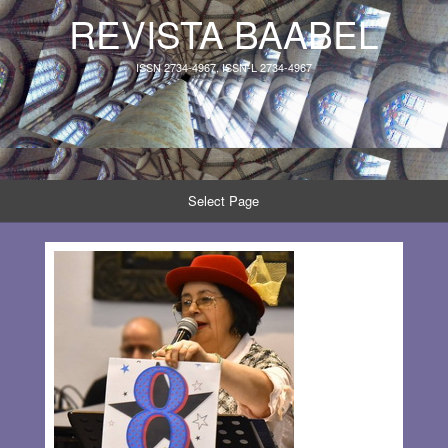
REVISTA BAABEL
ISSN 2734-4967, ISSN-L 2734-4967
Select Page