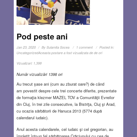
Pod peste ani
Jan 23, 2020
By
Sulamita Socea
1 comment
Posted in:
Uncategorized
Aceasta postare a fost vizualizata de de ori
Vizualizari:
1,398
Număr vizualizări 1398 ori
Au trecut șase ani (cum au zburat oare?) de când
am povestit despre cele trei concerte diferite, prezentate
de formaţia klezmer MAZEL TOV a Comunităţii Evreilor
din Cluj, în trei zile consecutive, la Bistriţa, Cluj şi Arad,
cu ocazia sărbătorii de Hanuca 2013 (5774 după
calendarul iudaic).
Anul acesta calendarele, cel iudaic şi cel gregorian, au
împletit într-un fel sărbătoarea Crăciunului cu cea de