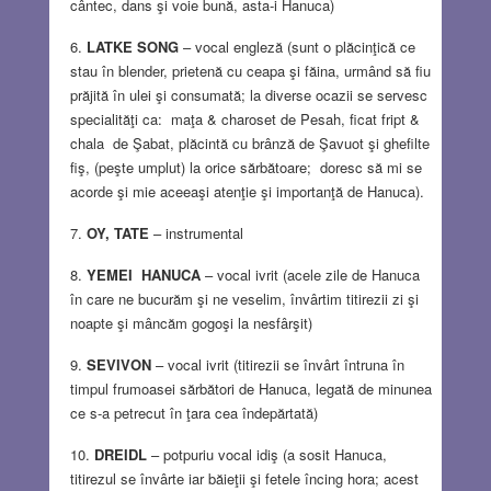
cântec, dans şi voie bună, asta-i Hanuca)
LATKE SONG
– vocal engleză (sunt o plăcinţică ce
stau în blender, prietenă cu ceapa şi făina, urmând să fiu
prăjită în ulei şi consumată; la diverse ocazii se servesc
specialităţi ca: maţa & charoset de Pesah, ficat fript &
chala de Şabat, plăcintă cu brânză de Şavuot şi ghefilte
fiş, (peşte umplut) la orice sărbătoare; doresc să mi se
acorde şi mie aceeaşi atenţie şi importanţă de Hanuca).
OY, TATE
– instrumental
YEMEI HANUCA
– vocal ivrit (acele zile de Hanuca
în care ne bucurăm şi ne veselim, învârtim titirezii zi şi
noapte şi mâncăm gogoşi la nesfârşit)
SEVIVON
– vocal ivrit (titirezii se învârt întruna în
timpul frumoasei sărbători de Hanuca, legată de minunea
ce s-a petrecut în ţara cea îndepărtată)
DREIDL
– potpuriu vocal idiş (a sosit Hanuca,
titirezul se învârte iar băieţii şi fetele încing hora; acest