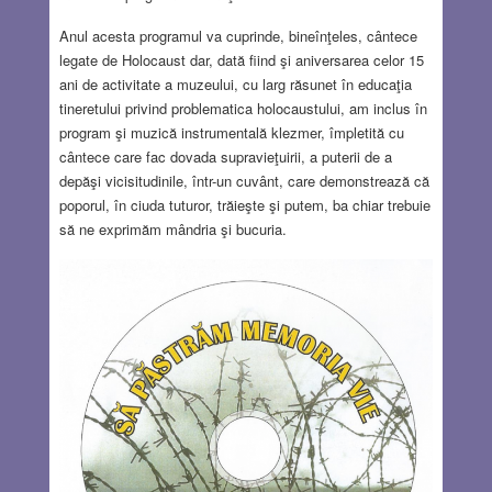
Anul acesta programul va cuprinde, bineînţeles, cântece
legate de Holocaust dar, dată fiind şi aniversarea celor 15
ani de activitate a muzeului, cu larg răsunet în educaţia
tineretului privind problematica holocaustului, am inclus în
program şi muzică instrumentală klezmer, împletită cu
cântece care fac dovada supravieţuirii, a puterii de a
depăşi vicisitudinile, într-un cuvânt, care demonstrează că
poporul, în ciuda tuturor, trăieşte şi putem, ba chiar trebuie
să ne exprimăm mândria şi bucuria.