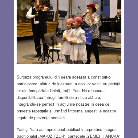
Surpriza programului din seara aceasta a constituit-o
participarea, alături de klezmeri, a copiilor veniţi cu părinţii
lor din îndepărtata Chină, fraţii Yao. Ne-a bucurat
disponibilitatea întregii familii de a ni se alătura,
integrându-se perfect în acţiunile noastre în ceea ce
priveşte repetiţiile şi urmând întocmai sugestiile noastre
legate de prezenţa scenică.
Yael şi Yafa au impresionat publicul interpretând integral
tradiţionalul „MA-OZ TZUR”, cântecele „YEMEI HANUKA”