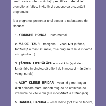
pentru care suntem solicitaţi, pregătirea materialului
promoţional (afişe, invitaţii) şi conceperea prezentării
programului.
Iată programul prezentat anul acesta la sărbătoarea de
Hanuca:
YIDDISHE HONGA
– instrumental
MA OZ TZUR
– tradiţional – vocal ivrit (stâncă,
fortăreaţă a mântuirii mele, mi-e drag să te laud în vorbă
şi-n gândire…)
ŢÂNDUN LICHTĂLĂCH
– vocal idiş (aprindem
lumânările în cinstea sărbătorii de Hanuca şi mărşăluim
voioşi cu ele)
ACHT KLEINE BRIDĂR
– vocal idiş (opt frăţiori
dintr-o flacără mare, martori muţi ce ne amintesc de
vremurile de vitejie din ţara îndepărtată a strămoşilor)
HANUKA, HANUKA
– vocal ladino (opt zile de fericire,