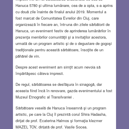
Hanuca 5780 şi ultima lumânare, cea de a opta, s-a aprins
cu două zile înainte de finalul anului 2019. Momentul a
fost marcat de Comunitatea Evreilor din Cluj, care
organizează în fiecare an, într-una din zilele sărbătorii de
Hanuca, un eveniment festiv de aprinderea lumânărilor în
prezenţa membrilor comunităţii şi a invitaţilor acestora,
urmată de un program artistic şi de o degustare de gogoşi
tradiţionale pentru această sărbătoare, însoţite de un
păhărel de vin.
Despre acest eveniment am simţit acum nevoia să
împărtăşesc câteva impresii.
De regul, sărbătoarea se desfăşura în sinagogă, dar
aceasta fiind încă în renovare, gazda evenimentului a fost
Muzeul Etnografic al Transilvaniei .
Sărbătoare veselă de Hanuca înseamnă şi un program
artistic, pe care la Cluj îl prezintă corul Shira Hadasha,
dirijat de prof. Ecaterina Halmos şi formaţia klezmer
MAZEL TOV, dirijată de prof. Vasile Socea.