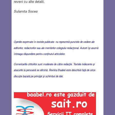
reveni cu alte detalii.
Sulamita Socea
Opiniile exprimate în textele publicate nu reprezintă punctele de vedere ale
editorilor, redactorilor sau ale membrilor colegiului redacţional. Autorii îşi asumă
întreaga răspundere pentru conţinutul articolelor.
Comentariile cititorilor sunt moderate de către redacţie. Textele indecente şi
atacurile la persoană se elimină. Revista Baabel este deschisă faţă de orice
discuţie bazată pe principii şi schimbul de idei.