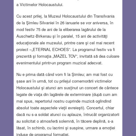
a Victimelor Holocaustului.
Cu acest prilej, la Muzeul Holocaustului din Transilvania
de la Şimleu Silvaniei în 26 ianuarie se vor aniversa, în
mod festiv 75 de ani de la eliberarea lagărului de la
Auschwitz-Birkenau şi în paralel, 15 ani de activităţi
educaţionale ale muzeului, printre care şi cel mai recent
proiect –„ETERNAL ECHOES”. La programul festiv va fi
prezentă şi formaţia „MAZEL TOV”, invitată să dea culoare
evenimentului printr-un program muzical adecvat.
Nu e prima dată când vom fi la Şimleu; am mai fost cu
șase ani în urmă, tot cu prilejul comemorării victimelor
Holocaustului şi atunci am susţinut un concert de cântece
legate de viaţa din lagărele de exterminare (după cum am
mai spus, repertoriul nostru cuprinde muzică oglindind
absolut toate aspectele vieţii evreieşti). Concertul, chiar
dacă nu s-a soldat atunci cu aplauze, întrucât organizatorii
au solicitat o atmosferă solemnă, în tăcere deplină, s-a
lăsat, în schimb, cu lacrimi şi suspine, urmare a emoţiei
induse de programul formaţiei.