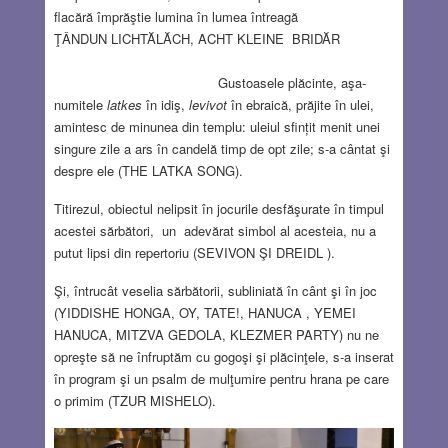
flacără împrăştie lumina în lumea întreagă
ŢÂNDUN LICHTĂLĂCH, ACHT KLEINE BRIDĂR
Gustoasele plăcinte, aşa-
numitele
latkes
în idiş,
levivot
în ebraică, prăjite în ulei,
amintesc de minunea din templu: uleiul sfințit menit unei
singure zile a ars în candelă timp de opt zile; s-a cântat şi
despre ele (THE LATKA SONG).
Titirezul, obiectul nelipsit în jocurile desfăşurate în timpul
acestei sărbători, un adevărat simbol al acesteia, nu a
putut lipsi din repertoriu (SEVIVON ŞI DREIDL ).
Şi, întrucât veselia sărbătorii, subliniată în cânt şi în joc
(YIDDISHE HONGA, OY, TATE!, HANUCA , YEMEI
HANUCA, MITZVA GEDOLA, KLEZMER PARTY) nu ne
opreşte să ne înfruptăm cu gogoşi şi plăcinţele, s-a inserat
în program şi un psalm de mulţumire pentru hrana pe care
o primim (TZUR MISHELO).