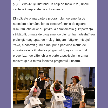
şi „SEVIVON” şi ilustrând, în chip de tablouri vii, unele
cântece interpretate de subsemnata.
Din păcate prima parte a programului, ceremonia de
aprindere a lumânărilor cu binecuvântările de rigoare,
discursul oficialilor cu privire la semnificaţia şi importanţa
sărbătorii, urmate de programul corului „Shira hadasha” s-a
prelungit neaşteptat de mult şi frăţiorul fetiţelor, micuţul
Yavo, a adormit şi nu a mai putut participa alături de
surorile sale la ilustrarea programului, aşa cum a fost
preconizat; de altfel chiar o parte a publicului nu a mai
rezistat şi s-a retras înaintea programului nostru.