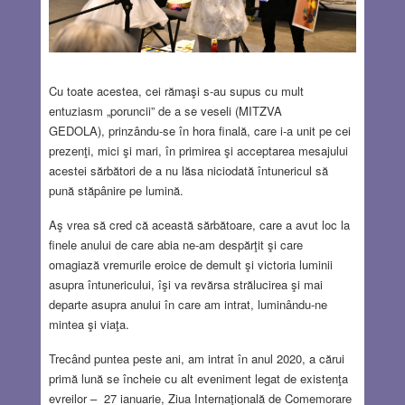
Cu toate acestea, cei rămaşi s-au supus cu mult
entuziasm „poruncii” de a se veseli (MITZVA
GEDOLA), prinzându-se în hora finală, care i-a unit pe cei
prezenţi, mici şi mari, în primirea şi acceptarea mesajului
acestei sărbători de a nu lăsa niciodată întunericul să
pună stăpânire pe lumină.
Aş vrea să cred că această sărbătoare, care a avut loc la
finele anului de care abia ne-am despărţit şi care
omagiază vremurile eroice de demult şi victoria luminii
asupra întunericului, îşi va revărsa strălucirea şi mai
departe asupra anului în care am intrat, luminându-ne
mintea şi viaţa.
Trecând puntea peste ani, am intrat în anul 2020, a cărui
primă lună se încheie cu alt eveniment legat de existenţa
evreilor – 27 ianuarie, Ziua Internaţională de Comemorare