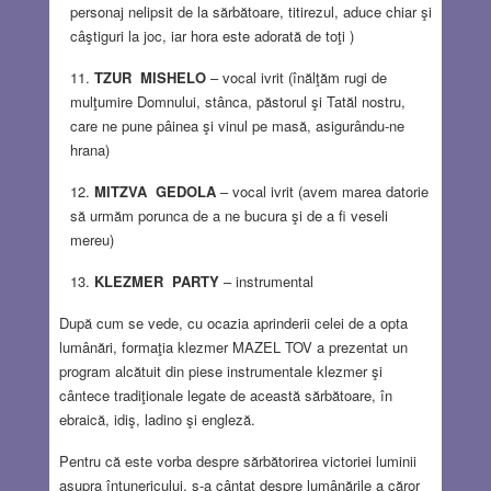
personaj nelipsit de la sărbătoare, titirezul, aduce chiar şi
câştiguri la joc, iar hora este adorată de toţi )
TZUR MISHELO
– vocal ivrit (înălţăm rugi de
mulţumire Domnului, stânca, păstorul şi Tatăl nostru,
care ne pune pâinea şi vinul pe masă, asigurându-ne
hrana)
MITZVA GEDOLA
– vocal ivrit (avem marea datorie
să urmăm porunca de a ne bucura şi de a fi veseli
mereu)
KLEZMER PARTY
– instrumental
După cum se vede, cu ocazia aprinderii celei de a opta
lumânări, formaţia klezmer MAZEL TOV a prezentat un
program alcătuit din piese instrumentale klezmer şi
cântece tradiţionale legate de această sărbătoare, în
ebraică, idiş, ladino şi engleză.
Pentru că este vorba despre sărbătorirea victoriei luminii
asupra întunericului, s-a cântat despre lumânările a căror