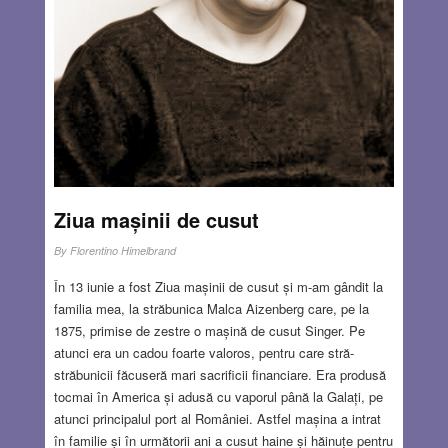
Ziua mașinii de cusut
By
Florentino Himelbrand
În 13 iunie a fost Ziua mașinii de cusut și m-am gândit la
familia mea, la străbunica Malca Aizenberg care, pe la
1875, primise de zestre o mașină de cusut Singer. Pe
atunci era un cadou foarte valoros, pentru care stră-
străbunicii făcuseră mari sacrificii financiare. Era produsă
tocmai în America și adusă cu vaporul până la Galați, pe
atunci principalul port al României. Astfel mașina a intrat
în familie și în următorii ani a cusut haine și hăinuțe pentru