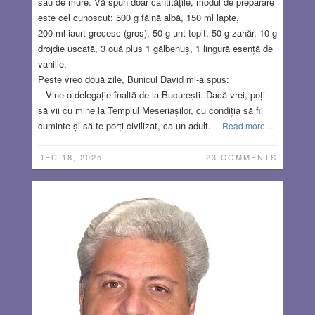
sau de mure. Vă spun doar cantitățile, modul de preparare
este cel cunoscut: 500 g făină albă, 150 ml lapte,
200 ml iaurt grecesc (gros), 50 g unt topit, 50 g zahăr, 10 g
drojdie uscată, 3 ouă plus 1 gălbenuș, 1 lingură esență de
vanilie.
Peste vreo două zile, Bunicul David mi-a spus:
– Vine o delegație înaltă de la București. Dacă vrei, poți
să vii cu mine la Templul Meseriașilor, cu condiția să fii
cuminte și să te porți civilizat, ca un adult.
Read more…
DEC 18, 2025
23 COMMENTS