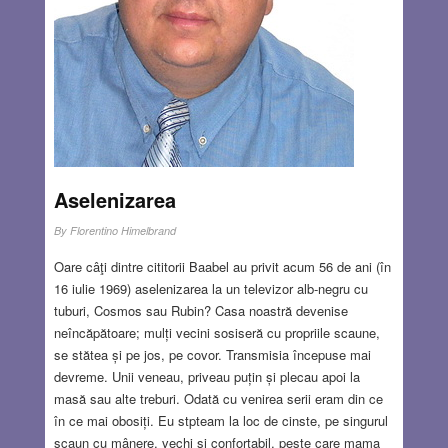
Aselenizarea
By
Florentino Himelbrand
Oare câţi dintre cititorii Baabel au privit acum 56 de ani (în
16 iulie 1969) aselenizarea la un televizor alb-negru cu
tuburi, Cosmos sau Rubin? Casa noastră devenise
neîncăpătoare; mulți vecini sosiseră cu propriile scaune,
se stătea și pe jos, pe covor. Transmisia începuse mai
devreme. Unii veneau, priveau puțin și plecau apoi la
masă sau alte treburi. Odată cu venirea serii eram din ce
în ce mai obosiți. Eu stpteam la loc de cinste, pe singurul
scaun cu mânere, vechi și confortabil, peste care mama