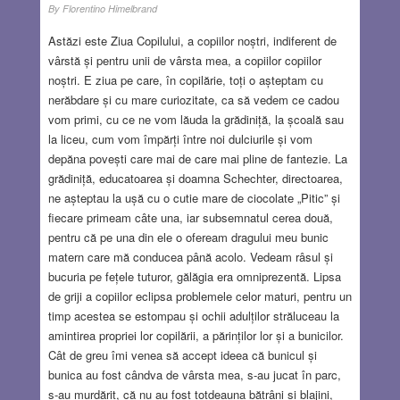
By
Florentino Himelbrand
Astăzi este Ziua Copilului, a copiilor noștri, indiferent de
vârstă și pentru unii de vârsta mea, a copiilor copiilor
noștri. E ziua pe care, în copilărie, toți o așteptam cu
nerăbdare și cu mare curiozitate, ca să vedem ce cadou
vom primi, cu ce ne vom lăuda la grădiniță, la școală sau
la liceu, cum vom împărți între noi dulciurile și vom
depăna povești care mai de care mai pline de fantezie. La
grădiniță, educatoarea și doamna Schechter, directoarea,
ne așteptau la ușă cu o cutie mare de ciocolate „Pitic” și
fiecare primeam câte una, iar subsemnatul cerea două,
pentru că pe una din ele o ofeream dragului meu bunic
matern care mă conducea până acolo. Vedeam râsul și
bucuria pe fețele tuturor, gălăgia era omniprezentă. Lipsa
de griji a copiilor eclipsa problemele celor maturi, pentru un
timp acestea se estompau și ochii adulților străluceau la
amintirea propriei lor copilării, a părinților lor și a bunicilor.
Cât de greu îmi venea să accept ideea că bunicul și
bunica au fost cândva de vârsta mea, s-au jucat în parc,
s-au murdărit, că nu au fost totdeauna bătrâni și blajini,