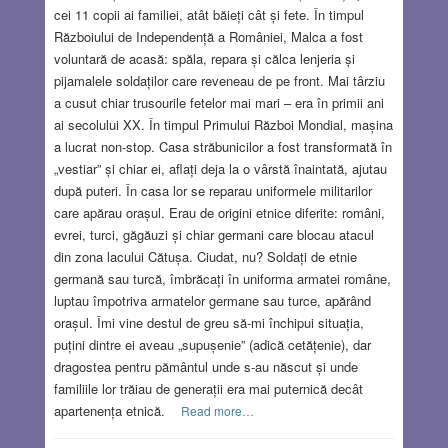
cei 11 copii ai familiei, atât băieți cât și fete. În timpul
Războiului de Independență a României, Malca a fost
voluntară de acasă: spăla, repara și călca lenjeria și
pijamalele soldaților care reveneau de pe front. Mai târziu
a cusut chiar trusourile fetelor mai mari – era în primii ani
ai secolului XX. În timpul Primului Război Mondial, mașina
a lucrat non-stop. Casa străbunicilor a fost transformată în
„vestiar” și chiar ei, aflați deja la o vârstă înaintată, ajutau
după puteri. În casa lor se reparau uniformele militarilor
care apărau orașul. Erau de origini etnice diferite: români,
evrei, turci, găgăuzi și chiar germani care blocau atacul
din zona lacului Cătușa. Ciudat, nu? Soldați de etnie
germană sau turcă, îmbrăcați în uniforma armatei române,
luptau împotriva armatelor germane sau turce, apărând
orașul. Îmi vine destul de greu să-mi închipui situația,
puțini dintre ei aveau „supușenie” (adică cetățenie), dar
dragostea pentru pământul unde s-au născut și unde
familiile lor trăiau de generații era mai puternică decât
apartenența etnică.
Read more…