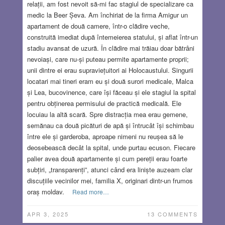
relații, am fost nevoit să-mi fac stagiul de specializare ca
medic la Beer Șeva. Am închiriat de la firma Amigur un
apartament de două camere, într-o clădire veche,
construită imediat după întemeierea statului, și aflat într-un
stadiu avansat de uzură. În clădire mai trăiau doar bătrâni
nevoiași, care nu-și puteau permite apartamente proprii;
unii dintre ei erau supraviețuitori ai Holocaustului. Singurii
locatari mai tineri eram eu și două surori medicale, Malca
și Lea, bucovinence, care își făceau și ele stagiul la spital
pentru obținerea permisului de practică medicală. Ele
locuiau la altă scară. Spre distracția mea erau gemene,
semănau ca două picături de apă și întrucât își schimbau
între ele și garderoba, aproape nimeni nu reușea să le
deosebească decât la spital, unde purtau ecuson. Fiecare
palier avea două apartamente și cum pereții erau foarte
subțiri, „transparenți”, atunci când era liniște auzeam clar
discuțiile vecinilor mei, familia X, originari dintr-un frumos
oraș moldav.
Read more…
APR 3, 2025
13 COMMENTS