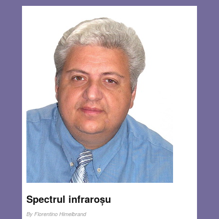
Spectrul infraroșu
By
Florentino Himelbrand