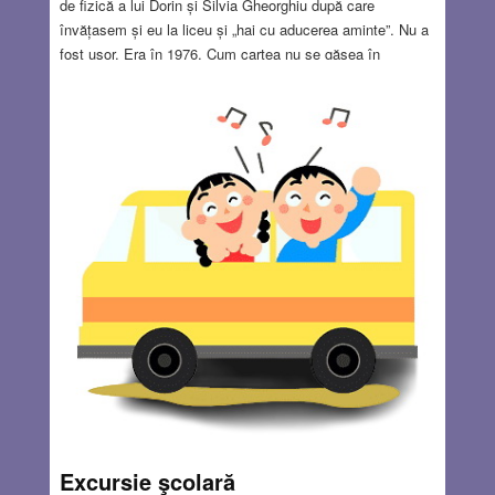
de fizică a lui Dorin și Silvia Gheorghiu după care
învățasem și eu la liceu și „hai cu aducerea aminte”. Nu a
fost ușor. Era în 1976. Cum cartea nu se găsea în
magazine, mama mi-a cumpărat-o de la Librăria „Cartea
prin Poștă” și timp de o lună și jumătate, până a sosit, m-a
ajutat colega Daniela Munteanu care avea un văr student
la Facultatea de fizică. Doamna Florica Naghel, diriginta și
profesoara noastră de fizică, nu ținea seamă că nu avem
culegeri și ne tot repeta: – Trebuie să învățați cum puteți!
Neavând nici pile și nici posibilitatea să plătesc 100 lei
pentru carte, a trebuit să aștept să sosească prin poștă.
Între timp Daniela aducea cartea la fiecare oră de fizică și
permitea colegilor să copieze problema dată ca temă de
profesoara necruțătoare. Dar uite că m-am luat cu
amintirile…
Read more…
JUN 27, 2024
13 COMMENTS
Excursie şcolară