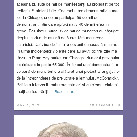
această zi, sute de mii de manifestanți au protestat pe tot
teritoriul Statelor Unite. Cea mai mare demonstrație a avut
loc la Chicago, unde au participat 90 de mii de
demonstranți, din care aproximativ 40 de mii erau în
grevă. Rezultatul: circa 35 de mii de muncitori au câștigat
dreptul la ziua de muncă de 8 ore, fără reducerea
salariului. Dar ziua de 1 mai a devenit cunoscută în lume
în urma incidentelor violente care au avut loc trei zile mai
târziu în Piața Haymarket din Chicago. Numărul greviștilor
se ridicase la peste 65.000. În timpul unei demonstrații, o
coloană de muncitori s-a alăturat unui protest al angajaților
de la întreprinderea de prelucrare a lemnului „McCormick”.
Poliția a intervenit, patru protestatari și-au pierdut viața și
mulți au fost răniți.
Read more…
MAY 1, 2025
10 COMMENTS