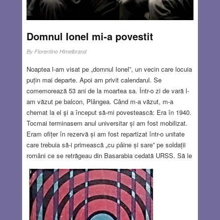
Domnul Ionel mi-a povestit
By
Florentino Himelbrand
Noaptea l-am visat pe „domnul Ionel”, un vecin care locuia
puțin mai departe. Apoi am privit calendarul. Se
comemorează 53 ani de la moartea sa. Într-o zi de vară l-
am văzut pe balcon, Plângea. Când m-a văzut, m-a
chemat la el şi a început să-mi povestească: Era în 1940.
Tocmai terminasem anul universitar și am fost mobilizat.
Eram ofițer în rezervă și am fost repartizat într-o unitate
care trebuia să-i primească „cu pâine și sare” pe soldații
români ce se retrăgeau din Basarabia cedată URSS. Să le
ridicăm moralul. Nu știu exact ce s-a întâmplat în gara
Galați. Era un loc împrejmuit, un lagăr unde se adunaseră
câteva mii de persoane care doreau să se reîntoarcă la
familiile lor din Basarabia, dar soldații români, frustrați de
retragerea umilitoare și instigați de lozinci antisemite ca