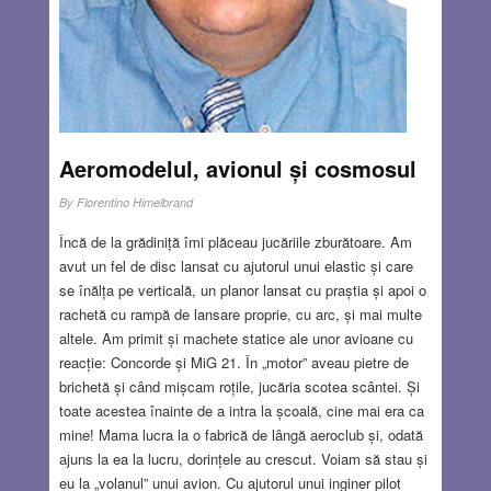
Aeromodelul, avionul și cosmosul
By
Florentino Himelbrand
Încă de la grădiniță îmi plăceau jucăriile zburătoare. Am
avut un fel de disc lansat cu ajutorul unui elastic și care
se înălța pe verticală, un planor lansat cu praștia și apoi o
rachetă cu rampă de lansare proprie, cu arc, și mai multe
altele. Am primit și machete statice ale unor avioane cu
reacție: Concorde și MiG 21. În „motor” aveau pietre de
brichetă și când mișcam roțile, jucăria scotea scântei. Și
toate acestea înainte de a intra la școală, cine mai era ca
mine! Mama lucra la o fabrică de lângă aeroclub și, odată
ajuns la ea la lucru, dorințele au crescut. Voiam să stau și
eu la „volanul” unui avion. Cu ajutorul unui inginer pilot