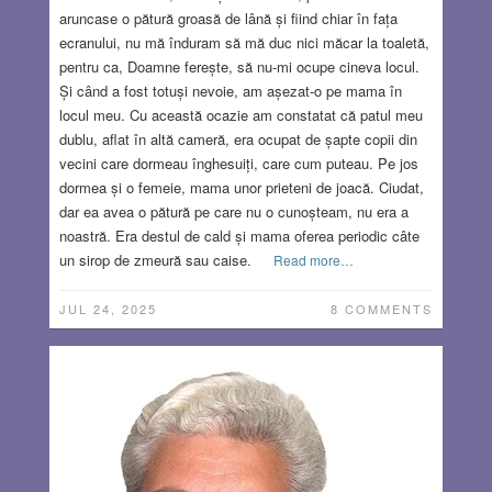
aruncase o pătură groasă de lână și fiind chiar în fața
ecranului, nu mă înduram să mă duc nici măcar la toaletă,
pentru ca, Doamne ferește, să nu-mi ocupe cineva locul.
Și când a fost totuși nevoie, am așezat-o pe mama în
locul meu. Cu această ocazie am constatat că patul meu
dublu, aflat în altă cameră, era ocupat de șapte copii din
vecini care dormeau înghesuiți, care cum puteau. Pe jos
dormea și o femeie, mama unor prieteni de joacă. Ciudat,
dar ea avea o pătură pe care nu o cunoșteam, nu era a
noastră. Era destul de cald și mama oferea periodic câte
un sirop de zmeură sau caise.
Read more…
JUL 24, 2025
8 COMMENTS