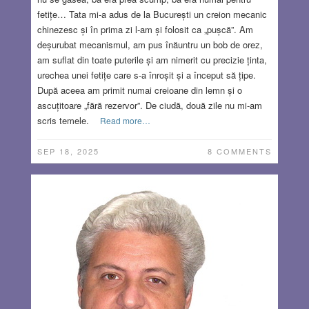
fetițe… Tata mi-a adus de la București un creion mecanic
chinezesc și în prima zi l-am și folosit ca „pușcă”. Am
deșurubat mecanismul, am pus înăuntru un bob de orez,
am suflat din toate puterile și am nimerit cu precizie ținta,
urechea unei fetițe care s-a înroșit și a început să țipe.
După aceea am primit numai creioane din lemn și o
ascuțitoare „fără rezervor”. De ciudă, două zile nu mi-am
scris temele.
Read more…
SEP 18, 2025
8 COMMENTS