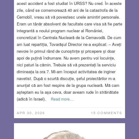
acest accident a fost studiat în URSS? Nu cred. În aceste
zile, când se comemorează 40 ani de la catastrofa de la
Cernobîl, vreau să vă povestesc unele amintiri personale.
Eram un tânăr absolvent de facultate care visa să fie parte
integrantă a noului program nuclear al României,
concretizat în Centrala Nucleară de la Cernavodă. De cum
am luat repartiția, Tovarășul Director ne-a explicat: – Aveți
nevoie în primul rând de cunoștințe și pricepere și doar
apoi de puțină îndrumare. Nu avem pentru voi locuințe,
nici paturi la cămin. Trebuie să vă prezentați la serviciu
dimineața la ora 7. Mi-am început activitatea de inginer
navetist. După o scurtă discuție, șeful proiectărilor m-a
anunțat că am fost respins de la grupa nucleară. Mă cam
așteptam eu la așa ceva, doar aveam rude în străinătate
(adică în Israel).
Read more…
APR 30, 2026
15 COMMENTS