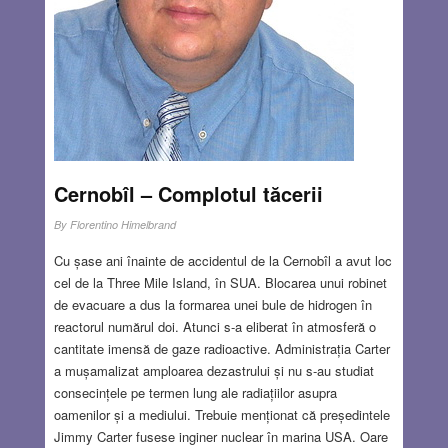
Cernobîl – Complotul tăcerii
By
Florentino Himelbrand
Cu șase ani înainte de accidentul de la Cernobîl a avut loc
cel de la Three Mile Island, în SUA. Blocarea unui robinet
de evacuare a dus la formarea unei bule de hidrogen în
reactorul numărul doi. Atunci s-a eliberat în atmosferă o
cantitate imensă de gaze radioactive. Administrația Carter
a mușamalizat amploarea dezastrului și nu s-au studiat
consecințele pe termen lung ale radiațiilor asupra
oamenilor și a mediului. Trebuie menționat că președintele
Jimmy Carter fusese inginer nuclear în marina USA. Oare