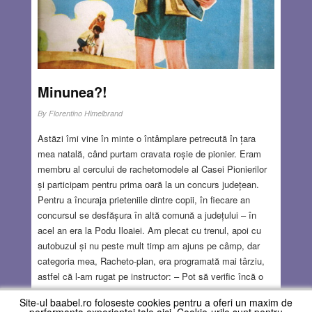
telefon de la dirigintă – despre care știam că nu merge în
excursie:
Read more…
JUL 27, 2023
14 COMMENTS
Minunea?!
By
Florentino Himelbrand
Astăzi îmi vine în minte o întâmplare petrecută în țara
mea natală, când purtam cravata roșie de pionier. Eram
membru al cercului de rachetomodele al Casei Pionierilor
și participam pentru prima oară la un concurs județean.
Pentru a încuraja prieteniile dintre copii, în fiecare an
concursul se desfășura în altă comună a județului – în
acel an era la Podu Iloaiei. Am plecat cu trenul, apoi cu
autobuzul și nu peste mult timp am ajuns pe câmp, dar
categoria mea, Racheto-plan, era programată mai târziu,
astfel că l-am rugat pe instructor: – Pot să verific încă o
dată echilibrarea modelului? – Nu! Ultimele două
Site-ul baabel.ro foloseste cookies pentru a oferi un maxim de
săptămâni ai verificat zilnic. Deși trebuia să vii doar o dată