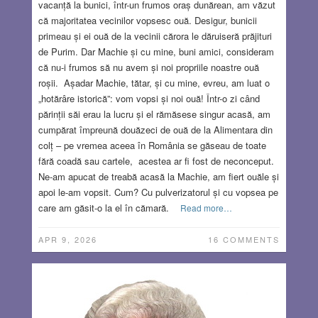
vacanță la bunici, într-un frumos oraș dunărean, am văzut
că majoritatea vecinilor vopsesc ouă. Desigur, bunicii
primeau și ei ouă de la vecinii cărora le dăruiseră prăjituri
de Purim. Dar Machie și cu mine, buni amici, consideram
că nu-i frumos să nu avem și noi propriile noastre ouă
roșii. Așadar Machie, tătar, și cu mine, evreu, am luat o
„hotărâre istorică”: vom vopsi și noi ouă! Într-o zi când
părinții săi erau la lucru și el rămăsese singur acasă, am
cumpărat împreună douăzeci de ouă de la Alimentara din
colț – pe vremea aceea în România se găseau de toate
fără coadă sau cartele, acestea ar fi fost de neconceput.
Ne-am apucat de treabă acasă la Machie, am fiert ouăle și
apoi le-am vopsit. Cum? Cu pulverizatorul și cu vopsea pe
care am găsit-o la el în cămară.
Read more…
APR 9, 2026
16 COMMENTS