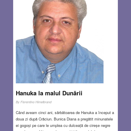
Hanuka la malul Dunării
By
Florentino Himelbrand
Când aveam cinci ani, sărbătoarea de Hanuka a început a
doua zi după Crăciun. Bunica Diana a pregătit minunatele
ei gogoși pe care le umplea cu dulceață de cireșe negre