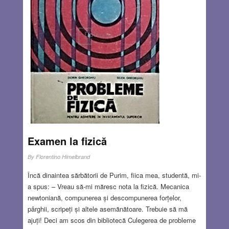
„evreii comuniști”, i-au separat pe evrei și i-au măcelărit cu
focuri de armă, pe fundalul vagoanelor de tren. Speriat de
masacru, am fugit până în port. Am intrat în prima
cârciumă și am cerut o țuică. După vreo jumătate de oră,
un soldat necunoscut mi-a spus: – Domnu’ sublocotenent,
veniți să vedeți cum îi aruncă pe jidani în Dunăre.
Read
more…
JUL 18, 2024
17 COMMENTS
Examen la fizică
By
Florentino Himelbrand
Încă dinaintea sărbătorii de Purim, fiica mea, studentă, mi-
a spus: – Vreau să-mi măresc nota la fizică. Mecanica
newtoniană, compunerea și descompunerea forțelor,
pârghii, scripeți și altele asemănătoare. Trebuie să mă
ajuți! Deci am scos din bibliotecă Culegerea de probleme