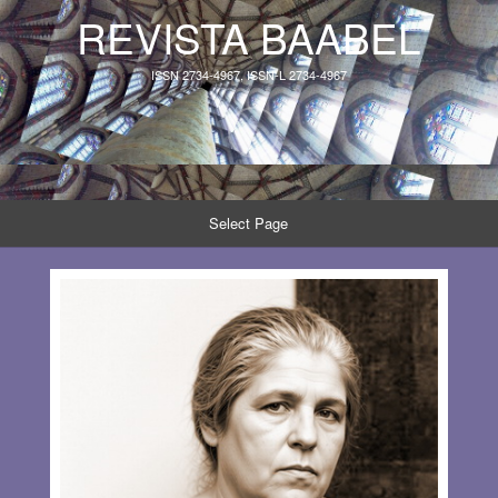
REVISTA BAABEL
ISSN 2734-4967, ISSN-L 2734-4967
Select Page