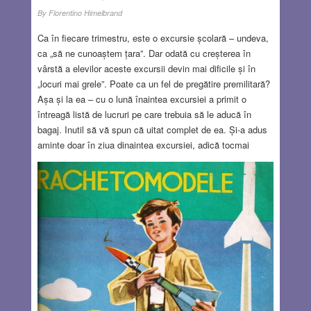
By
Florentino Himelbrand
Ca în fiecare trimestru, este o excursie școlară – undeva,
ca „să ne cunoaștem țara”. Dar odată cu creșterea în
vârstă a elevilor aceste excursii devin mai dificile și în
„locuri mai grele”. Poate ca un fel de pregătire premilitară?
Așa și la ea – cu o lună înaintea excursiei a primit o
întreagă listă de lucruri pe care trebuia să le aducă în
bagaj. Inutil să vă spun că uitat complet de ea. Și-a adus
aminte doar în ziua dinaintea excursiei, adică tocmai
sâmbătă, când toate magazinele sunt închise și unele se
deschid doar seara la ora șapte. Ca atare mama și fiica au
plecat seara la cumpărături, iar tatăl a pregătit și el tot ce
a putut – dar nu prea mare lucru. Planul inițial prevedea
culcarea domnișoarei la ora opt seara și scularea la cinci
dimineața, dar a fost puțin decalat culcându-ne la miezul
nopții. Desigur că scularea s-a făcut la ora cinci: întâi
părinții, iar peste o jumătate de oră și domnișoara care a
început să împacheteze ultimele lucruri. Tocmai când ne
gândeam că va trebui să chemăm un taxi, am primit