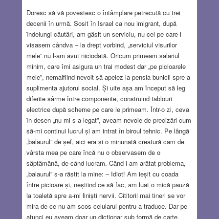
Doresc să vă povestesc o întâmplare petrecută cu trei
decenii în urmă. Sosit în Israel ca nou imigrant, după
îndelungi căutări, am găsit un serviciu, nu cel pe care-l
visasem cândva – la drept vorbind, „serviciul visurilor
mele” nu l-am avut niciodată. Oricum primeam salariul
minim, care îmi asigura un trai modest dar „pe picioarele
mele”, nemaifiind nevoit să apelez la pensia bunicii spre a
suplimenta ajutorul social. Și uite așa am început să leg
diferite sârme între componente, construind tablouri
electrice după scheme pe care le primeam. Într-o zi, ceva
în desen „nu mi s-a legat”, aveam nevoie de precizări cum
să-mi continui lucrul și am intrat în biroul tehnic. Pe lângă
„balaurul” de șef, aici era și o minunată creatură cam de
vârsta mea pe care încă nu o observasem de o
săptămână, de când lucram. Când i-am arătat problema,
„balaurul” s-a răstit la mine: – Idiot! Am ieșit cu coada
între picioare și, neștiind ce să fac, am luat o mică pauză
la toaletă spre a-mi liniști nervii. Cititorii mai tineri se vor
mira de ce nu am scos celularul pentru a traduce. Dar pe
atunci eu aveam doar un dicționar sub formă de carte,