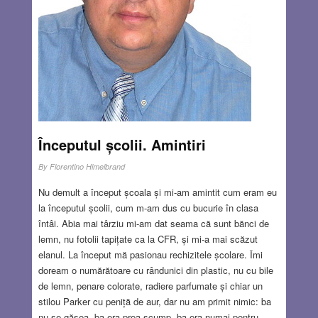
Începutul școlii. Amintiri
By
Florentino Himelbrand
Nu demult a început școala și mi-am amintit cum eram eu
la începutul școlii, cum m-am dus cu bucurie în clasa
întâi. Abia mai târziu mi-am dat seama că sunt bănci de
lemn, nu fotolii tapițate ca la CFR, și mi-a mai scăzut
elanul. La început mă pasionau rechizitele școlare. Îmi
doream o numărătoare cu rândunici din plastic, nu cu bile
de lemn, penare colorate, radiere parfumate și chiar un
stilou Parker cu peniță de aur, dar nu am primit nimic: ba
nu se găsea, ba era prea scump, ba era numai pentru