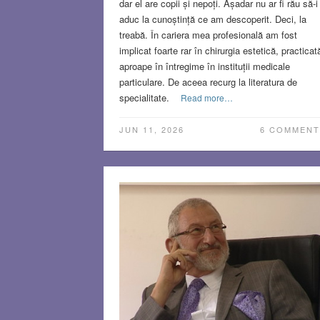
dar el are copii și nepoți. Așadar nu ar fi rău să-i
aduc la cunoștință ce am descoperit. Deci, la
treabă. În cariera mea profesională am fost
implicat foarte rar în chirurgia estetică, practicat
aproape în întregime în instituții medicale
particulare. De aceea recurg la literatura de
specialitate.
Read more…
JUN 11, 2026
6 COMMENT