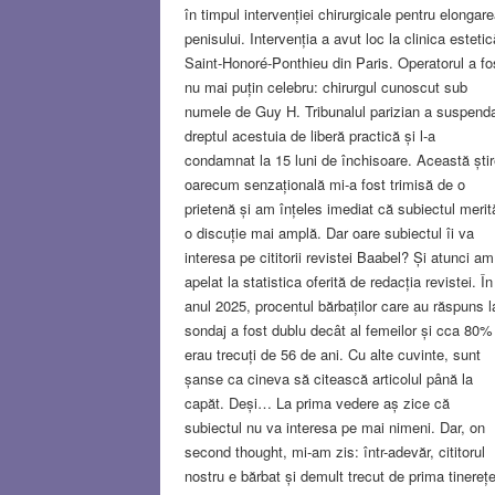
în timpul intervenției chirurgicale pentru elongar
penisului. Intervenția a avut loc la clinica estetic
Saint-Honoré-Ponthieu din Paris. Operatorul a fo
nu mai puțin celebru: chirurgul cunoscut sub
numele de Guy H. Tribunalul parizian a suspend
dreptul acestuia de liberă practică și l-a
condamnat la 15 luni de închisoare. Această știr
oarecum senzațională mi-a fost trimisă de o
prietenă și am înțeles imediat că subiectul merit
o discuție mai amplă. Dar oare subiectul îi va
interesa pe cititorii revistei Baabel? Și atunci am
apelat la statistica oferită de redacția revistei. În
anul 2025, procentul bărbaților care au răspuns l
sondaj a fost dublu decât al femeilor și cca 80%
erau trecuți de 56 de ani. Cu alte cuvinte, sunt
șanse ca cineva să citească articolul până la
capăt. Deși… La prima vedere aș zice că
subiectul nu va interesa pe mai nimeni. Dar, on
second thought, mi-am zis: într-adevăr, cititorul
nostru e bărbat și demult trecut de prima tinerețe