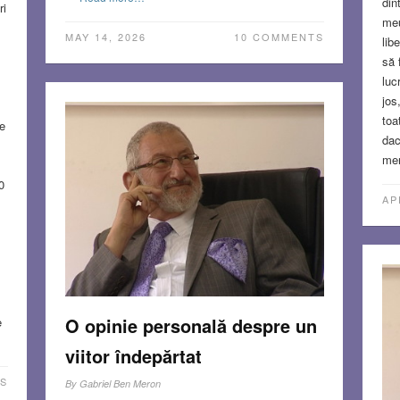
din
ri
meu
MAY 14, 2026
10 COMMENTS
lib
să 
luc
jos
toa
e
dac
mer
0
AP
O opinie personală despre un
e
viitor îndepărtat
S
By
Gabriel Ben Meron