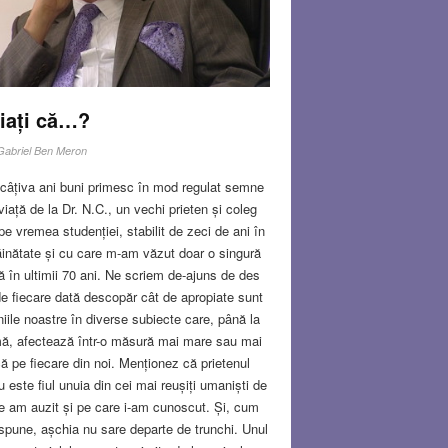
iați că…?
Gabriel Ben Meron
câțiva ani buni primesc în mod regulat semne
viață de la Dr. N.C., un vechi prieten și coleg
pe vremea studenției, stabilit de zeci de ani în
ăinătate și cu care m-am văzut doar o singură
ă în ultimii 70 ani. Ne scriem de-ajuns de des
de fiecare dată descopăr cât de apropiate sunt
niile noastre în diverse subiecte care, până la
ă, afectează într-o măsură mai mare sau mai
ă pe fiecare din noi. Menționez că prietenul
 este fiul unuia din cei mai reușiți umaniști de
e am auzit și pe care i-am cunoscut. Și, cum
spune, așchia nu sare departe de trunchi. Unul