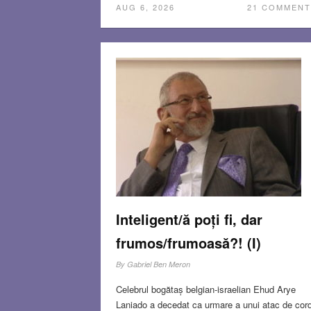
AUG 6, 2026
21 COMMENT
Inteligent/ă poți fi, dar
frumos/frumoasă?! (I)
By
Gabriel Ben Meron
Celebrul bogătaș belgian-israelian Ehud Arye
Laniado a decedat ca urmare a unui atac de cor