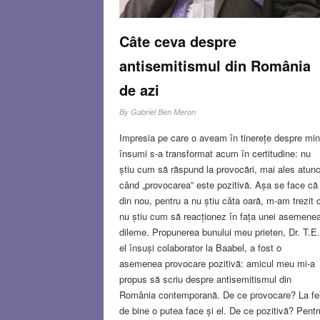
Câte ceva despre
antisemitismul din România
de azi
By
Gabriel Ben Meron
Impresia pe care o aveam în tinerețe despre mi
însumi s-a transformat acum în certitudine: nu
știu cum să răspund la provocări, mai ales atunc
când „provocarea” este pozitivă. Așa se face că
din nou, pentru a nu știu câta oară, m-am trezit 
nu știu cum să reacționez în fața unei asemene
dileme. Propunerea bunului meu prieten, Dr. T.E.
el însuși colaborator la Baabel, a fost o
asemenea provocare pozitivă: amicul meu mi-a
propus să scriu despre antisemitismul din
România contemporană. De ce provocare? La fe
de bine o putea face și el. De ce pozitivă? Pentr