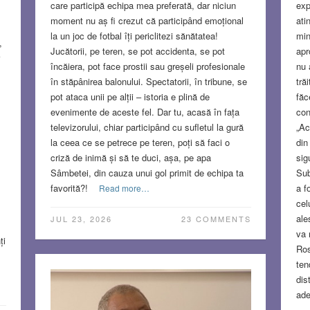
care participă echipa mea preferată, dar niciun
exp
moment nu aș fi crezut că participând emoțional
ati
la un joc de fotbal îți periclitezi sănătatea!
min
,
Jucătorii, pe teren, se pot accidenta, se pot
apr
încăiera, pot face prostii sau greșeli profesionale
nu 
în stăpânirea balonului. Spectatorii, în tribune, se
tră
pot ataca unii pe alții – istoria e plină de
făc
evenimente de aceste fel. Dar tu, acasă în fața
con
televizorului, chiar participând cu sufletul la gură
„Ac
la ceea ce se petrece pe teren, poți să faci o
din
criză de inimă și să te duci, așa, pe apa
sig
Sâmbetei, din cauza unui gol primit de echipa ta
Sub
favorită?!
a f
Read more…
cel
ale
JUL 23, 2026
23 COMMENTS
va 
ți
Ros
ten
dis
ade