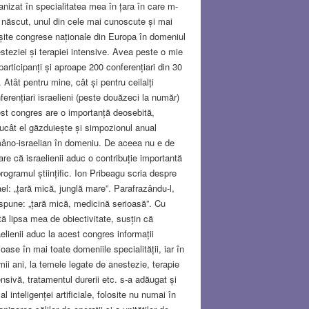
anizat în specialitatea mea în țara în care m-
născut, unul din cele mai cunoscute și mai
șite congrese naționale din Europa în domeniul
steziei și terapiei intensive. Avea peste o mie
participanți și aproape 200 conferențiari din 30
i. Atât pentru mine, cât și pentru ceilalți
ferențiari israelieni (peste douăzeci la număr)
st congres are o importanță deosebită,
rucât el găzduiește și simpozionul anual
âno-israelian în domeniu. De aceea nu e de
are că israelienii aduc o contribuție importantă
programul științific. Ion Pribeagu scria despre
ael: „țară mică, junglă mare”. Parafrazându-l,
spune: „țară mică, medicină serioasă”. Cu
tă lipsa mea de obiectivitate, susțin că
aelienii aduc la acest congres informații
ioase în mai toate domeniile specialității, iar în
imii ani, la temele legate de anestezie, terapie
ensivă, tratamentul durerii etc. s-a adăugat și
 al inteligenței artificiale, folosite nu numai în