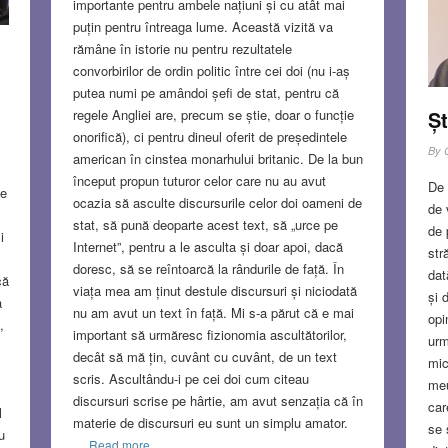
importante pentru ambele națiuni și cu atât mai
puțin pentru întreaga lume. Această vizită va
rămâne în istorie nu pentru rezultatele
convorbirilor de ordin politic între cei doi (nu i-aș
putea numi pe amândoi șefi de stat, pentru că
regele Angliei are, precum se știe, doar o funcție
Șt
onorifică), ci pentru dineul oferit de președintele
By
american în cinstea monarhului britanic. De la bun
început propun tuturor celor care nu au avut
De 
ne
ocazia să asculte discursurile celor doi oameni de
de 
stat, să pună deoparte acest text, să „urce pe
de 
i
Internet”, pentru a le asculta și doar apoi, dacă
str
doresc, să se reîntoarcă la rândurile de față. În
dat
că
viața mea am ținut destule discursuri și niciodată
și 
a
nu am avut un text în față. Mi s-a părut că e mai
opi
,
important să urmăresc fizionomia ascultătorilor,
urm
decât să mă țin, cuvânt cu cuvânt, de un text
mic
scris. Ascultându-i pe cei doi cum citeau
meu
discursuri scrise pe hârtie, am avut senzația că în
car
l
materie de discursuri eu sunt un simplu amator.
se 
u
Read more…