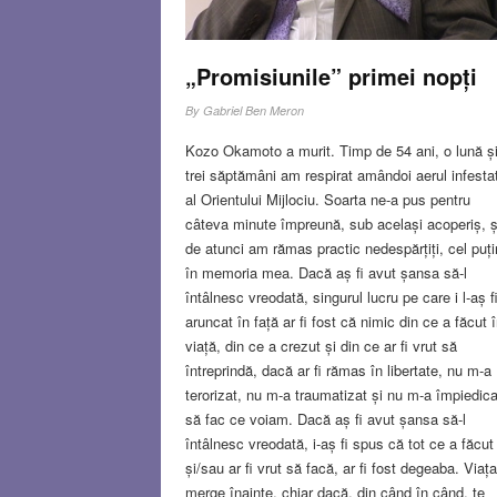
„Promisiunile” primei nopți
By
Gabriel Ben Meron
Kozo Okamoto a murit. Timp de 54 ani, o lună ș
trei săptămâni am respirat amândoi aerul infesta
al Orientului Mijlociu. Soarta ne-a pus pentru
câteva minute împreună, sub același acoperiș, ș
de atunci am rămas practic nedespărțiți, cel puți
în memoria mea. Dacă aș fi avut șansa să-l
întâlnesc vreodată, singurul lucru pe care i l-aș f
aruncat în față ar fi fost că nimic din ce a făcut 
viață, din ce a crezut și din ce ar fi vrut să
întreprindă, dacă ar fi rămas în libertate, nu m-a
terorizat, nu m-a traumatizat și nu m-a împiedica
să fac ce voiam. Dacă aș fi avut șansa să-l
întâlnesc vreodată, i-aș fi spus că tot ce a făcut
și/sau ar fi vrut să facă, ar fi fost degeaba. Viața
merge înainte, chiar dacă, din când în când, te