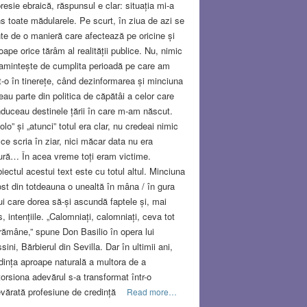
resie ebraică, răspunsul e clar: situația mi-a
ns toate mădularele. Pe scurt, în ziua de azi se
te de o manieră care afectează pe oricine și
oape orice tărâm al realității publice. Nu, nimic
amintește de cumplita perioadă pe care am
it-o în tinerețe, când dezinformarea și minciuna
eau parte din politica de căpătâi a celor care
duceau destinele țării în care m-am născut.
olo” și „atunci” totul era clar, nu credeai nimic
 ce scria în ziar, nici măcar data nu era
ură… În acea vreme toți eram victime.
iectul acestui text este cu totul altul. Minciuna
ost din totdeauna o unealtă în mâna / în gura
ui care dorea să-și ascundă faptele și, mai
s, intențiile. „Calomniați, calomniați, ceva tot
rămâne,” spune Don Basilio în opera lui
sini, Bărbierul din Sevilla. Dar în ultimii ani,
dința aproape naturală a multora de a
torsiona adevărul s-a transformat într-o
vărată profesiune de credință
Read more…