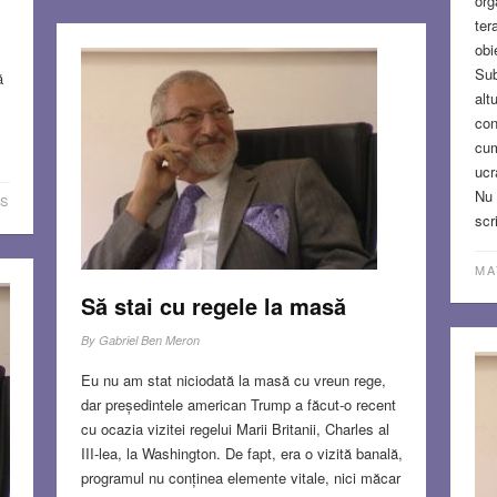
org
ter
obi
Sub
ă
altu
con
cum
ucr
Nu 
S
scr
MA
Să stai cu regele la masă
By
Gabriel Ben Meron
Eu nu am stat niciodată la masă cu vreun rege,
dar președintele american Trump a făcut-o recent
cu ocazia vizitei regelui Marii Britanii, Charles al
III-lea, la Washington. De fapt, era o vizită banală,
programul nu conținea elemente vitale, nici măcar