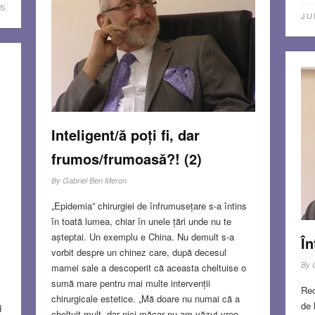
S
JU
Inteligent/ă poți fi, dar
frumos/frumoasă?! (2)
By
Gabriel Ben Meron
„Epidemia” chirurgiei de înfrumusețare s-a întins
în toată lumea, chiar în unele țări unde nu te
așteptai. Un exemplu e China. Nu demult s-a
În
vorbit despre un chinez care, după decesul
By
mamei sale a descoperit că aceasta cheltuise o
sumă mare pentru mai multe intervenții
Rec
chirurgicale estetice. „Mă doare nu numai că a
de 
d
cheltuit mult, dar nici măcar nu am văzut vreo