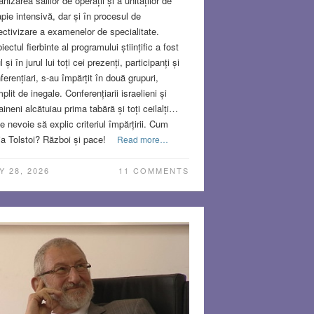
anizarea sălilor de operații și a unităților de
apie intensivă, dar și în procesul de
ectivizare a examenelor de specialitate.
iectul fierbinte al programului științific a fost
l și în jurul lui toți cei prezenți, participanți și
ferențiari, s-au împărțit în două grupuri,
plit de inegale. Conferențiarii israelieni și
aineni alcătuiau prima tabără și toți ceilalți…
e nevoie să explic criteriul împărțirii. Cum
ia Tolstoi? Război și pace!
Read more…
Y 28, 2026
11 COMMENTS