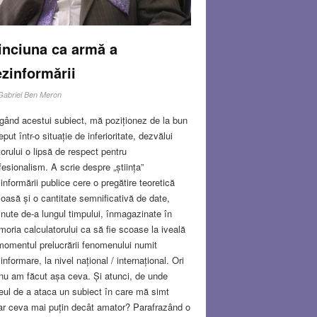
inciuna ca armă a
zinformării
Gabriel Ben Meron
gând acestui subiect, mă poziționez de la bun
eput într-o situație de inferioritate, dezvălui
itorului o lipsă de respect pentru
fesionalism. A scrie despre „știința”
informării publice cere o pregătire teoretică
ioasă și o cantitate semnificativă de date,
inute de-a lungul timpului, înmagazinate în
oria calculatorului ca să fie scoase la iveală
momentul prelucrării fenomenului numit
informare, la nivel național / internațional. Ori
nu am făcut așa ceva. Și atunci, de unde
eul de a ataca un subiect în care mă simt
ar ceva mai puțin decât amator? Parafrazând o