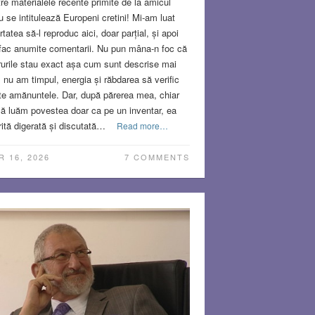
tre materialele recente primite de la amicul
 se intitulează Europeni cretini! Mi-am luat
ertatea să-l reproduc aici, doar parțial, și apoi
fac anumite comentarii. Nu pun mâna-n foc că
rurile stau exact așa cum sunt descrise mai
, nu am timpul, energia și răbdarea să verific
te amănuntele. Dar, după părerea mea, chiar
ă luăm povestea doar ca pe un inventar, ea
ită digerată și discutată…
Read more…
R 16, 2026
7 COMMENTS