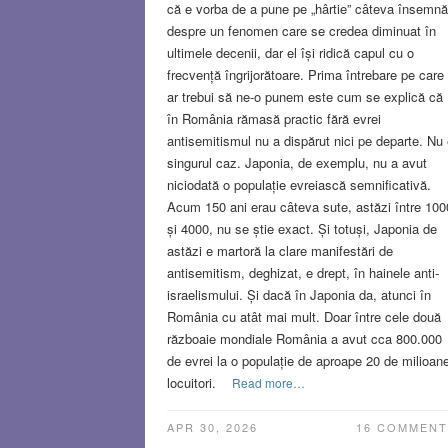
că e vorba de a pune pe „hârtie” câteva însemnă
despre un fenomen care se credea diminuat în
ultimele decenii, dar el își ridică capul cu o
frecvență îngrijorătoare. Prima întrebare pe care
ar trebui să ne-o punem este cum se explică că
în România rămasă practic fără evrei
antisemitismul nu a dispărut nici pe departe. Nu 
singurul caz. Japonia, de exemplu, nu a avut
niciodată o populație evreiască semnificativă.
Acum 150 ani erau câteva sute, astăzi între 100
și 4000, nu se știe exact. Și totuși, Japonia de
astăzi e martoră la clare manifestări de
antisemitism, deghizat, e drept, în hainele anti-
israelismului. Și dacă în Japonia da, atunci în
România cu atât mai mult. Doar între cele două
războaie mondiale România a avut cca 800.000
de evrei la o populație de aproape 20 de milioan
locuitori.
Read more…
APR 30, 2026
16 COMMENT