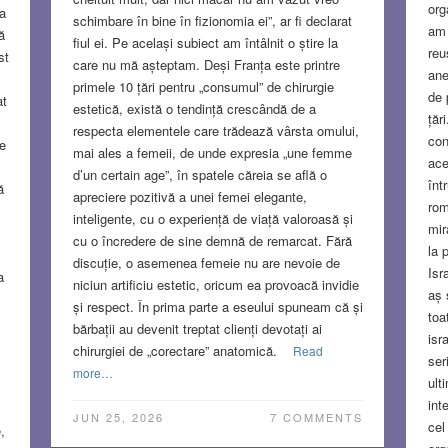
org
ea
schimbare în bine în fizionomia ei”, ar fi declarat
am 
ă
fiul ei. Pe același subiect am întâlnit o știre la
reu
st
care nu mă așteptam. Deși Franța este printre
ane
primele 10 țări pentru „consumul” de chirurgie
de 
at
estetică, există o tendință crescândă de a
țăr
respecta elementele care trădează vârsta omului,
con
e
mai ales a femeii, de unde expresia „une femme
ace
d’un certain age”, în spatele căreia se află o
înt
ă
apreciere pozitivă a unei femei elegante,
rom
inteligente, cu o experiență de viață valoroasă și
mir
cu o încredere de sine demnă de remarcat. Fără
la 
discuție, o asemenea femeie nu are nevoie de
Isr
a
niciun artificiu estetic, oricum ea provoacă invidie
aș 
și respect. În prima parte a eseului spuneam că și
toa
bărbații au devenit treptat clienți devotați ai
isr
chirurgiei de „corectare” anatomică.
Read
ser
more…
ult
int
JUN 25, 2026
7 COMMENTS
cel
,