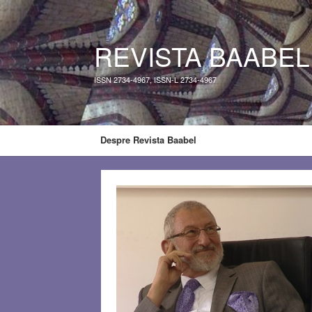
REVISTA BAABEL
ISSN 2734-4967, ISSN-L 2734-4967
Despre Revista Baabel