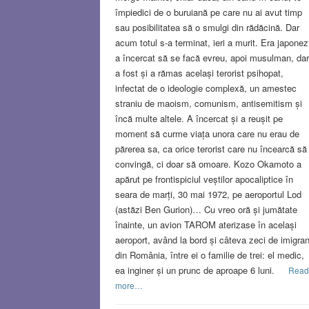
împiedici de o buruiană pe care nu ai avut timp
sau posibilitatea să o smulgi din rădăcină. Dar
acum totul s-a terminat, ieri a murit. Era japonez
a încercat să se facă evreu, apoi musulman, dar
a fost și a rămas același terorist psihopat,
infectat de o ideologie complexă, un amestec
straniu de maoism, comunism, antisemitism și
încă multe altele. A încercat și a reușit pe
moment să curme viața unora care nu erau de
părerea sa, ca orice terorist care nu încearcă să
convingă, ci doar să omoare. Kozo Okamoto a
apărut pe frontispiciul veștilor apocaliptice în
seara de marți, 30 mai 1972, pe aeroportul Lod
(astăzi Ben Gurion)… Cu vreo oră și jumătate
înainte, un avion TAROM aterizase în același
aeroport, având la bord și câteva zeci de imigran
din România, între ei o familie de trei: el medic,
ea inginer și un prunc de aproape 6 luni.
Read
more…