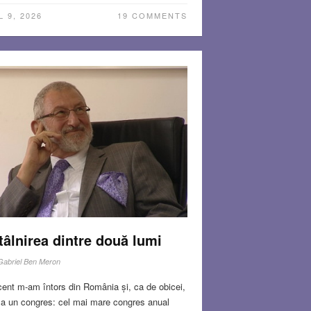
L 9, 2026
19 COMMENTS
tâlnirea dintre două lumi
Gabriel Ben Meron
ent m-am întors din România și, ca de obicei,
la un congres: cel mai mare congres anual