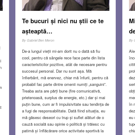
Te bucuri și nici nu știi ce te
M
așteaptă…
de
i
By
Gabriel Ben Meron
By
t
De-a lungul vieții mi-am dorit nu o dată să fiu
Ale
cool, pentru că sângele rece face parte din lista
înc
i
caracteristicilor pozitive, atât de necesare pentru
cit
n
succesul personal. Dar nu sunt așa. Mă
pro
înfierbânt, mă enervez, chiar mă înfurii, pentru că
dez
i
probabil fac parte dintre omenii numiți „sanguini”.
ser
în
Treaba asta are părți bune (fire comunicativă,
obț
prietenoasă, surplus de energie, etc.) dar și mai
mem
puțin bune, cum ar fi impulsivitate sau tendința de
în 
t
a fugi de responsabilitate. Dată fiind situația, eu
dez
mă găsesc deseori cu trup și suflet alături de o
eu 
cauză socială sau opinie o politică și trăiesc cu
tup
patimă și înflăcărare orice activitate sportivă la
chi