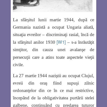
La sfârşitul lunii martie 1944, după ce
Germania nazistă a ocupat Ungaria aliată,
situaţia evreilor –
discriminaţi
rasial, încă de
[W1]
la sfârşitul anilor 1930
– s-a înrăutăţit
simţitor
,
din cauza unei avalanşe de
persecuţii care a atins toate aspectele vieţii
civile.
La 27 martie 1944 naziştii au ocupat Clujul,
evreii din oraş fiind supuşi zilnic
ordonanţelor din ce în ce mai restrictive,
începând de la obligativitatea purtării stelei
galbene, continuând cu predarea tuturor