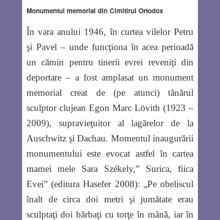
Monumentul memorial din Cimitirul Ortodox
În vara anului 1946, în curtea vilelor Petru
şi Pavel – unde funcţiona în acea perioadă
un cămin pentru tinerii evrei reveniţi din
deportare – a fost amplasat un monument
memorial creat de (pe atunci) tânărul
sculptor clujean Egon Marc Lövith (1923 –
2009), supravieţuitor al lagărelor de la
Auschwitz şi Dachau. Momentul inaugurării
monumentului este evocat astfel în cartea
mamei mele Sara Székely,” Surica, fiica
Evei” (editura Hasefer 2008): „Pe obeliscul
înalt de circa doi metri şi jumătate erau
sculptaţi doi bărbaţi cu torţe în mână, iar în