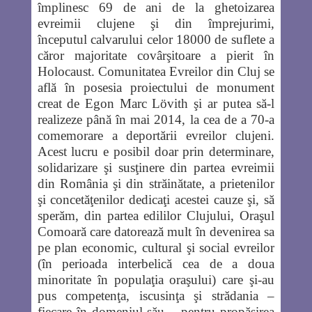
împlinesc 69 de ani de la ghetoizarea
evreimii clujene şi din împrejurimi,
începutul calvarului celor 18000 de suflete a
căror majoritate covârşitoare a pierit în
Holocaust. Comunitatea Evreilor din Cluj se
află în posesia proiectului de monument
creat de Egon Marc Lövith şi ar putea să-l
realizeze până în mai 2014, la cea de a 70-a
comemorare a deportării evreilor clujeni.
Acest lucru e posibil doar prin determinare,
solidarizare şi susţinere din partea evreimii
din România şi din străinătate, a prietenilor
şi concetăţenilor dedicaţi acestei cauze şi, să
sperăm, din partea edililor Clujului, Oraşul
Comoară care datorează mult în devenirea sa
pe plan economic, cultural şi social evreilor
(în perioada interbelică cea de a doua
minoritate în populaţia oraşului) care şi-au
pus competenţa, iscusinţa şi strădania –
fiecare în domeniul său – pentru propăşirea