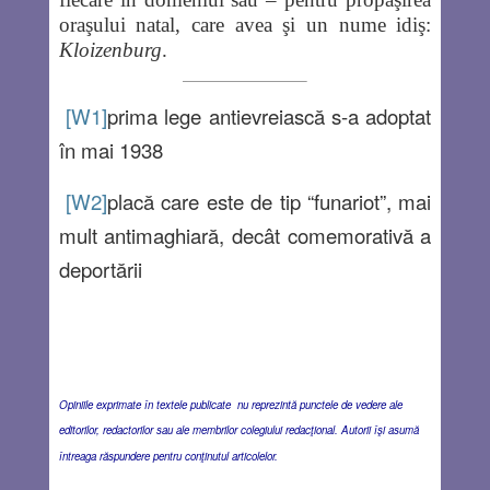
oraşului natal, care avea şi un nume idiş:
Kloizenburg
.
[W1]
prima lege antievreiască s-a adoptat
în mai 1938
[W2]
placă care este de tip “funariot”, mai
mult antimaghiară, decât comemorativă a
deportării
Opiniile exprimate în textele publicate nu reprezintă punctele de vedere ale
editorilor, redactorilor sau ale membrilor colegiului redacţional. Autorii îşi asumă
întreaga răspundere pentru conţinutul articolelor.