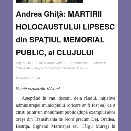
Andrea Ghiţă: MARTIRII
HOLOCAUSTULUI LIPSESC
din SPAŢIUL MEMORIAL
PUBLIC, al CLUJULUI
May 8, 2013
By
Andrea Ghiţă
0 Comments
Posted in:
Editorial
Aceasta postare a fost vizualizata de de ori
Vizualizari:
1,094
Număr vizualizări 1094 ori
Aşteptând în van, decenii de-a rândul, iniţiativa
administraţiei municipiului (oricare ar fi fost ea) de a
cinsti printr-un monument public (după exemplul altor
oraşe din Transilvania de Nord precum Dej, Oradea,
Bistriţa, Sighetul Marmaţiei sau Târgu Mureş) în