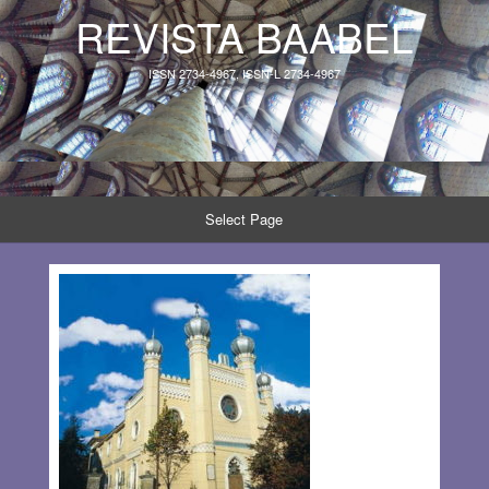
REVISTA BAABEL
ISSN 2734-4967, ISSN-L 2734-4967
Select Page