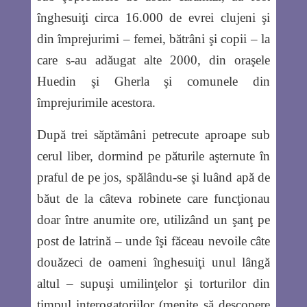
înghesuiţi circa 16.000 de evrei clujeni şi
din împrejurimi – femei, bătrâni şi copii – la
care s-au adăugat alte 2000, din oraşele
Huedin şi Gherla şi comunele din
împrejurimile acestora.
După trei săptămâni petrecute aproape sub
cerul liber, dormind pe păturile aşternute în
praful de pe jos, spălându-se şi luând apă de
băut de la câteva robinete care funcţionau
doar între anumite ore, utilizând un şanţ pe
post de latrină – unde îşi făceau nevoile câte
douăzeci de oameni înghesuiţi unul lângă
altul – supuşi umilinţelor şi torturilor din
timpul interogatoriilor (menite să descopere