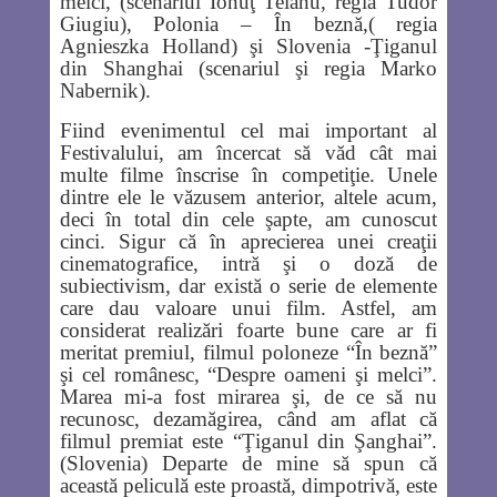
melci, (scenariul Ionuţ Teianu, regia Tudor
Giugiu), Polonia – În beznă,( regia
Agnieszka Holland) şi Slovenia -Ţiganul
din Shanghai (scenariul şi regia Marko
Nabernik).
Fiind evenimentul cel mai important al
Festivalului, am încercat să văd cât mai
multe filme înscrise în competiţie. Unele
dintre ele le văzusem anterior, altele acum,
deci în total din cele şapte, am cunoscut
cinci. Sigur că în aprecierea unei creaţii
cinematografice, intră şi o doză de
subiectivism, dar există o serie de elemente
care dau valoare unui film. Astfel, am
considerat realizări foarte bune care ar fi
meritat premiul, filmul poloneze “În beznă”
şi cel românesc, “Despre oameni şi melci”.
Marea mi-a fost mirarea şi, de ce să nu
recunosc, dezamăgirea, când am aflat că
filmul premiat este “Ţiganul din Şanghai”.
(Slovenia) Departe de mine să spun că
această peliculă este proastă, dimpotrivă, este