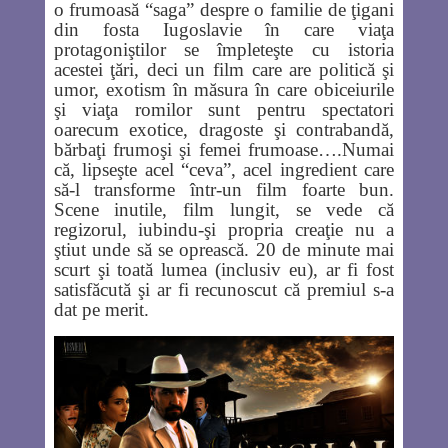
o frumoasă “saga” despre o familie de ţigani
din fosta Iugoslavie în care viaţa
protagoniştilor se împleteşte cu istoria
acestei ţări, deci un film care are politică şi
umor, exotism în măsura în care obiceiurile
şi viaţa romilor sunt pentru spectatori
oarecum exotice, dragoste şi contrabandă,
bărbaţi frumoşi şi femei frumoase….Numai
că, lipseşte acel “ceva”, acel ingredient care
să-l transforme într-un film foarte bun.
Scene inutile, film lungit, se vede că
regizorul, iubindu-şi propria creaţie nu a
ştiut unde să se oprească. 20 de minute mai
scurt şi toată lumea (inclusiv eu), ar fi fost
satisfăcută şi ar fi recunoscut că premiul s-a
dat pe merit.