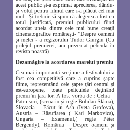
acest public şi-a exprimat aprecierea, dându-
şi votul pentru filmul care i-a plăcut cel mai
mult. Şi trebuie să spun că alegerea a fost cu
totul justificată, premiul publicului fiind
acordat uneia dintre cele mai bune creaţii
cinematografice româneşti- “Despre oameni
şi melci”- a regizorului Tudor Giurgiu (Cu
prilejul premierei, am prezentat pelicula în
revista noastră)
Dezamăgire la acordarea marelui premiu
Cea mai importantă secţiune a festivalului a
fost cea competitivă care a cuprins şapte
filme, reprezentând cele şapte ţări central şi
est-europene, toate peliculele deţinând
premii în ţara lor. A fost vorba de : Cehia –
Patru sori, (scenariu şi regie Bohdan Sláma),
Slovacia – Făcut in Ash (Iveta Grofova),
Austria – Răsuflarea ( Karl Markovics),
Ungaria – Examenul,( regie Péter
Bergendy), România – Despre oameni şi