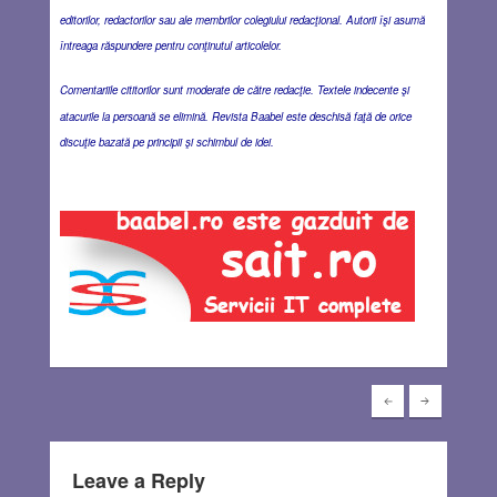
editorilor, redactorilor sau ale membrilor colegiului redacţional. Autorii îşi asumă
întreaga răspundere pentru conţinutul articolelor.
Comentariile cititorilor sunt moderate de către redacţie. Textele indecente şi
atacurile la persoană se elimină. Revista Baabel este deschisă faţă de orice
discuţie bazată pe principii şi schimbul de idei.
Leave a Reply