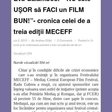
UŞOR să FACI un FILM
BUN!”- cronica celei de a
treia ediţii MECEFF
Jul 3, 2013
By
Andrea Ghiţă
0 Comments
Posted in:
În
lume şi la noi
Aceasta postare a fost vizualizata de de ori
Vizualizari:
554
Număr vizualizări 554 ori
Chiar şi în condiţiile dificile ale crizei economice
care s-au resimţit şi în organizarea Festivalului
MECEFF – Mediaş Central European Film Festival,
Radu Gabrea a reuşit, cu ajutorul sponsorilor care
înţeleg valoarea unei astfel de iniţiative (printre aceştia
s-au aflat Primăria Mediaş şi Romgaz, dar şi FCER)
să prezinte 55 de filme, dintre care şapte în concurs.
Mediaşul, aşa cum am mai scris şi anul trecut, este un
loc încântător pentru organizarea unui festival central-