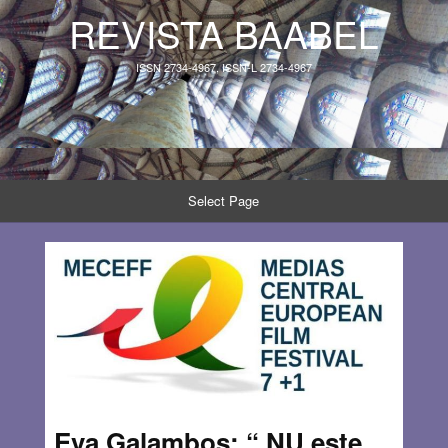
REVISTA BAABEL
ISSN 2734-4967, ISSN-L 2734-4967
Select Page
Eva Galambos: “ NU este