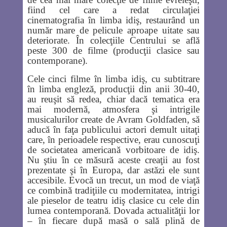
fiind cel care a redat circulaţiei
cinematografia în limba idiş, restaurând un
număr mare de pelicule aproape uitate sau
deteriorate. În colecţiile Centrului se află
peste 300 de filme (producţii clasice sau
contemporane).
Cele cinci filme în limba idiş, cu subtitrare
în limba engleză, producţii din anii 30-40,
au reuşit să redea, chiar dacă tematica era
mai modernă, atmosfera şi intrigile
musicalurilor create de Avram Goldfaden, să
aducă în faţa publicului actori demult uitaţi
care, în perioadele respective, erau cunoscuţi
de societatea americană vorbitoare de idiş.
Nu ştiu în ce măsură aceste creaţii au fost
prezentate şi în Europa, dar astăzi ele sunt
accesibile. Evocă un trecut, un mod de viaţă
ce combină tradiţiile cu modernitatea, intrigi
ale pieselor de teatru idiş clasice cu cele din
lumea contemporană. Dovada actualităţii lor
– în fiecare după masă o sală plină de