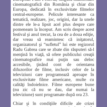
cinematografică din România şi chiar din
Europa, dedicată în exclusivitate filmelor
central-europene. Pelicule interesante ca
tematică, realizare, joc, origini, dar la unele
dintre ele le-a lipsit acel plus despre care
pomeneam la început. Am scris despre acest
festival şi anul trecut, la cea de a doua ediţie,
dar vreau să reamintesc că iniţatorul,
organizatorul şi “sufletul” lui este regizorul
Radu Gabrea care se zbate din răsputeri să-l
menţină în viaţă, să ofere publicului creaţii
cinematografice mai puţin sau deloc
accesibile, ţinând cont de orientarea
difuzorilor de filme, inclusiv celor de la
televiziuni care programează aproape în
exclusivitate filme americane, multe cu
calităţi îndoielnice. Filme europene bune
(nu zic că nu se dau, dar numai la
televiziune) sunt programate după ora 23.
Chiar şi în condiţiile dificile ale crizei