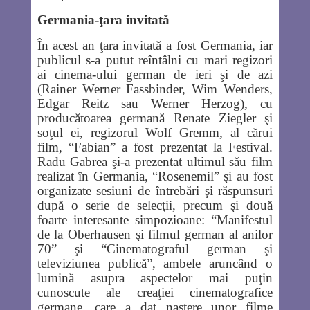
Germania-ţara invitată
În acest an ţara invitată a fost Germania, iar
publicul s-a putut reîntâlni cu mari regizori
ai cinema-ului german de ieri şi de azi
(Rainer Werner Fassbinder, Wim Wenders,
Edgar Reitz sau Werner Herzog), cu
producătoarea germană Renate Ziegler şi
soţul ei, regizorul Wolf Gremm, al cărui
film, “Fabian” a fost prezentat la Festival.
Radu Gabrea şi-a prezentat ultimul său film
realizat în Germania, “Rosenemil” şi au fost
organizate sesiuni de întrebări şi răspunsuri
după o serie de selecţii, precum şi două
foarte interesante simpozioane: “Manifestul
de la Oberhausen şi filmul german al anilor
70” şi “Cinematograful german şi
televiziunea publică”, ambele aruncând o
lumină asupra aspectelor mai puţin
cunoscute ale creaţiei cinematografice
germane, care a dat naştere unor filme