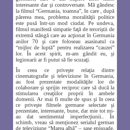
interesante dar şi controversate. Mă gândesc
la filmul “Germania, toamna”, în care , după
părerea mea, problema moralităţii politice
este pusă într-un mod ciudat. Pe undeva,
filmul manifestă simpatie faţă de teroriştii de
extremă stângă care au acţionat în Germania
anilor 70
şi
care foloseau asasinatul ca
“mijloc de luptă” pentru realizarea “cauzei”
lor. În acest spirit, m-am gândit eu, şi
legionarii ar fi putut să fie scuzaţi.
În ceea ce priveşte relaţia dintre
cinematografie şi televiziune în Germania,
au fost prezentate modalităţile lor de
colaborare şi sprijin reciproc care să ducă la
stimularea creaţiilor proprii în ambele
domenii. Ar mai fi multe de spus şi în ceea
ce priveşte filmele germane selectate şi
prezentate, interesante, bune, dar mie tot mi-
au dat sentimental imperfecţiunii.. În
schimb, vreau să menţionez serialul german
de televiziune “Marea albă” – şase episoade,