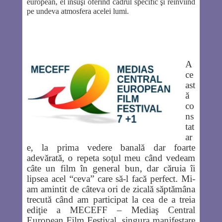
european, el însuşi oferind cadrul specific şi reînviind
pe undeva atmosfera acelei lumi.
A
ce
ast
ă
co
ns
tat
ar
e, la prima vedere banală dar foarte
adevărată, o repeta soţul meu când vedeam
câte un film în general bun, dar căruia îi
lipsea acel “ceva” care să-l facă perfect. Mi-
am amintit de câteva ori de zicală săptămâna
trecută când am participat la cea de a treia
ediţie a MECEFF – Mediaş Central
European Film Festival, singura manifestare