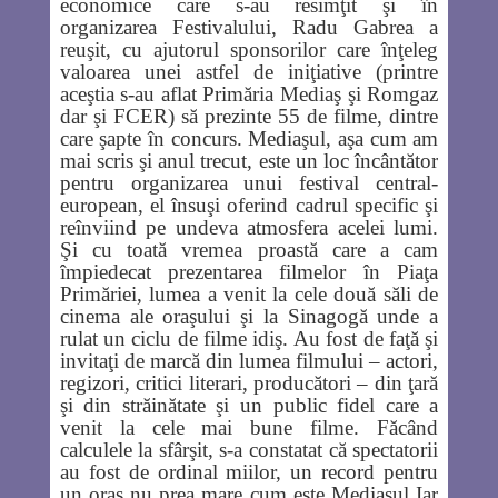
economice care s-au resimţit şi în
organizarea Festivalului, Radu Gabrea a
reuşit, cu ajutorul sponsorilor care înţeleg
valoarea unei astfel de iniţiative (printre
aceştia s-au aflat Primăria Mediaş şi Romgaz
dar şi FCER) să prezinte 55 de filme, dintre
care şapte în concurs. Mediaşul, aşa cum am
mai scris şi anul trecut, este un loc încântător
pentru organizarea unui festival central-
european, el însuşi oferind cadrul specific şi
reînviind pe undeva atmosfera acelei lumi.
Şi cu toată vremea proastă care a cam
împiedecat prezentarea filmelor în Piaţa
Primăriei, lumea a venit la cele două săli de
cinema ale oraşului şi la Sinagogă unde a
rulat un ciclu de filme idiş. Au fost de faţă şi
invitaţi de marcă din lumea filmului – actori,
regizori, critici literari, producători – din ţară
şi din străinătate şi un public fidel care a
venit la cele mai bune filme. Făcând
calculele la sfârşit, s-a constatat că spectatorii
au fost de ordinal miilor, un record pentru
un oraş nu prea mare cum este Mediaşul Iar