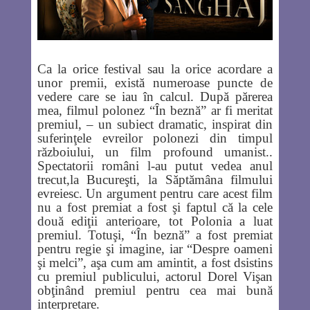
Ca la orice festival sau la orice acordare a
unor premii, există numeroase puncte de
vedere care se iau în calcul. După părerea
mea, filmul polonez “În beznă” ar fi meritat
premiul, – un subiect dramatic, inspirat din
suferinţele evreilor polonezi din timpul
războiului, un film profound umanist..
Spectatorii români l-au putut vedea anul
trecut,la Bucureşti, la Săptămâna filmului
evreiesc. Un argument pentru care acest film
nu a fost premiat a fost şi faptul că la cele
două ediţii anterioare, tot Polonia a luat
premiul. Totuşi, “În beznă” a fost premiat
pentru regie şi imagine, iar “Despre oameni
şi melci”, aşa cum am amintit, a fost dsistins
cu premiul publicului, actorul Dorel Vişan
obţinând premiul pentru cea mai bună
interpretare.