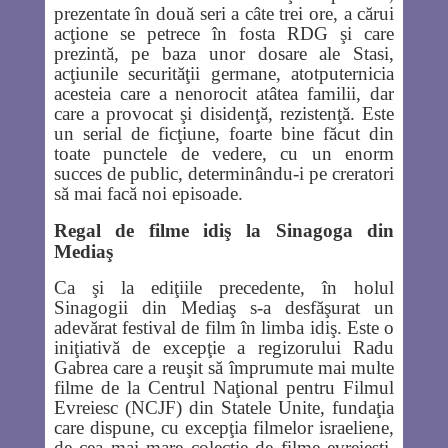
prezentate în două seri a câte trei ore, a cărui
acţione se petrece în fosta RDG şi care
prezintă, pe baza unor dosare ale Stasi,
acţiunile securităţii germane, atotputernicia
acesteia care a nenorocit atâtea familii, dar
care a provocat şi disidenţă, rezistenţă. Este
un serial de ficţiune, foarte bine făcut din
toate punctele de vedere, cu un enorm
succes de public, determinându-i pe creratori
să mai facă noi episoade.
Regal de filme idiş la Sinagoga din
Mediaş
Ca şi la ediţiile precedente, în holul
Sinagogii din Mediaş s-a desfăşurat un
adevărat festival de film în limba idiş. Este o
iniţiativă de excepţie a regizorului Radu
Gabrea care a reuşit să împrumute mai multe
filme de la Centrul Naţional pentru Filmul
Evreiesc (NCJF) din Statele Unite, fundaţia
care dispune, cu excepţia filmelor israeliene,
de cea mai mare colecţie de filme evreieşti,