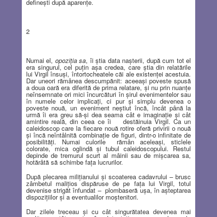
defineşti după aparenţe.
2
Numai el,
opoziţia sa
, îi ştia data naşterii, după cum tot el
era singurul, cel puţin aşa credea, care ştia din relatările
lui Virgil însuşi, întortocheatele căi ale existenţei acestuia.
Dar uneori rămânea descumpănit: aceeaşi poveste spusă
a doua oară era diferită de prima relatare, şi nu prin nuanţe
neînsemnate ori mici încurcături în şirul evenimentelor sau
în numele celor implicaţi, ci pur şi simplu devenea o
poveste nouă, un eveniment neştiut încă, încât până la
urmă îi era greu să-şi dea seama cât e imaginaţie şi cât
amintire reală, din ceea ce îi
destăinuia Virgil. Ca un
caleidoscop care la fiecare nouă rotire oferă privirii o nouă
şi încă neîntâlnită combinaţie de figuri, dintr-o infinitate de
posibilităţi. Numai culorile
rămân aceleaşi, sticlele
colorate, mica oglindă şi tubul caleidoscopului. Restul
depinde de tremurul scurt al mâinii sau de mişcarea sa,
hotărâtă să schimbe faţa lucrurilor.
După plecarea miliţianului şi scoaterea cadavrului – brusc
zâmbetul maliţios dispăruse de pe faţa lui Virgil, totul
devenise strigăt înfundat –
plombaseră uşa, în aşteptarea
dispoziţiilor şi a eventualilor moştenitori.
Dar zilele treceau şi cu cât singurătatea devenea mai