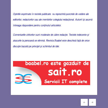
Opiniile exprimate în textele publicate nu reprezintă punctele de vedere ale
editorilor, redactorilor sau ale membrilor colegiului redacţional. Autorii îşi asumă
întreaga răspundere pentru conţinutul articolelor.
Comentariile cititorilor sunt moderate de către redacţie. Textele indecente şi
atacurile la persoană se elimină. Revista Baabel este deschisă faţă de orice
discuţie bazată pe principii şi schimbul de idei.