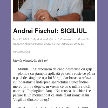
Andrei Fischof: SIGILIUL
Nov 13, 2013
By
Andrea Ghiţă
0 Comments
Posted in:
Reflexii şi reflecţii
Aceasta postare a fost vizualizata de de ori
Vizualizari:
865
Număr vizualizări 865 ori
Minute lungi trecuseră de când desfăcuse cu grijă
plomba cu ştampila aplicată pe ceara roşie ce părea
o pată de sânge pe uşa lui Virgil, dar broasca refuza
cu îndărătnicie îndârjirea şperaclului alunecându-i
mereu printre degete, în vreme ce cu o mâna ridică
uşor uşa, împingând clanţa. Nu reuşea, ba chiar i se
păruse la un moment dat că aude râsul ironic al lui
Virgil de dincolo de uşă