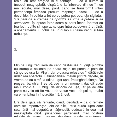
reală, cu atât creştea în el tentaţia –
ca o durere la
început neaşteptată, dispărând la intervale din ce în ce
mai scurte, mai dese, până când se transformă într-o
permanenţă firească precum respiraţia însăşi –
de a
deschide, în pofida a tot ce se putea petrece, uţa sigilata.
“
Se pare că e
vremea ca opoziţia să vină la putere şi să
acţioneze”,
îşi spuse într-o seară şi porni încet, înarmat cu
foarfeci, cuţite şi
şperaclu, spre intrarea devenită străină,
a apartamentului închis ca un dulap cu haine vechi şi fără
trebuinţă.
3.
Minute lungi trecuseră de când desfăcuse cu grijă plomba
cu ştampila aplicată pe ceara roşie ce părea o pată de
sânge pe uşa lui Virgil, dar broasca refuza cu îndărătnicie
îndârjirea şperaclului alunecându-i mereu printre degete, în
vreme ce cu o mâna ridică uşor uşa, împingând clanţa. Nu
reuşea, ba chiar i se păruse la un moment dat că aude
râsul ironic al lui Virgil de dincolo de uşă, iar pe de alta
parte nu voia să fie văzut de vreun vecin de palier, treabă
care l-ar băga în încurcături fără rost.
Era deja gata să renunţe, când, deodată – ca o femeie
care se împotriveşte
ani de zile, într-o surdă luptă care
seamănă mai degrabă a hârjoneală, cedează în cea mai
neaşteptată clipă, punându-şi partenerul într-o postură
ridicolă, de învins – uşa se
deschise, moale, uşor, firesc.