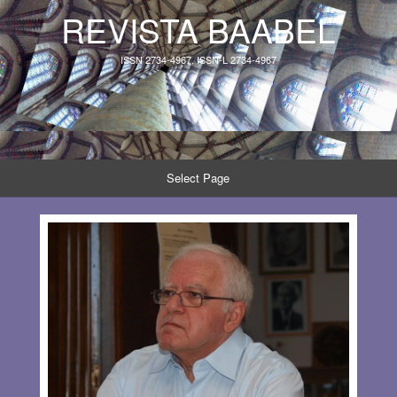
REVISTA BAABEL
ISSN 2734-4967, ISSN-L 2734-4967
Select Page