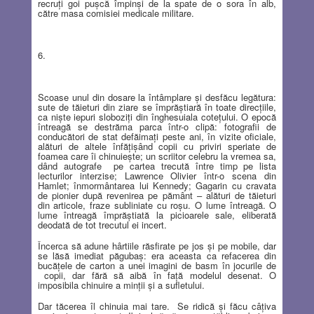
recruţi goi puşcă împinşi de la spate de o sora în alb,
către masa comisiei medicale militare.
6.
Scoase unul din dosare la întâmplare şi desfăcu legătura:
sute de tăieturi din ziare se împrăştiară în toate direcţiile,
ca nişte iepuri sloboziţi din înghesuiala coteţului. O epocă
întreagă se destrăma parca într-o clipă: fotografii de
conducători de stat defăimaţi peste ani, în vizite oficiale,
alături de altele înfăţişând copii cu priviri speriate de
foamea care îi chinuieşte; un scriitor celebru la vremea sa,
dând autografe
pe cartea trecută între timp pe lista
lecturilor interzise; Lawrence Olivier într-o scena din
Hamlet; înmormântarea lui Kennedy; Gagarin cu cravata
de pionier după revenirea pe pământ – alături de tăieturi
din articole, fraze subliniate cu roşu. O lume întreagă. O
lume întreagă împrăştiată la picioarele sale, eliberată
deodată de tot trecutul ei incert.
Încerca să adune hârtiile răsfirate pe jos şi pe mobile, dar
se lăsă imediat păgubaş: era aceasta ca refacerea din
bucăţele de carton a unei imagini de basm în jocurile de
copii, dar fără să aibă în faţă modelul desenat. O
imposibila chinuire a minţii şi a sufletului.
Dar tăcerea îl chinuia mai tare.
Se ridică şi făcu câţiva