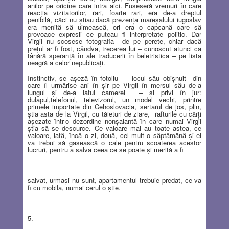
anilor pe oricine care intra aici. Fuseseră vremuri în care
reacţia vizitatorilor, rari, foarte rari, era de-a dreptul
penibilă, căci nu ştiau dacă prezenţa mareşalului iugoslav
era menită să uimească, ori era o capcană care să
provoace expresii ce puteau fi interpretate politic. Dar
Virgil nu scosese fotografia
de pe perete, chiar dacă
preţul ar fi fost, cândva, trecerea lui – cunoscut atunci ca
tânără speranţă în ale traducerii în beletristica – pe lista
neagră a celor nepublicaţi.
Instinctiv, se aşeză în fotoliu –
locul său obişnuit
din
care îl urmărise ani în şir pe Virgil în mersul său de-a
lungul şi de-a latul camerei
– şi privi în jur:
dulapul,telefonul, televizorul, un model vechi, printre
primele importate din Cehoslovacia, sertarul de jos, plin,
ştia asta de la Virgil, cu tăieturi de ziare,
rafturile cu cărţi
aşezate într-o dezordine nonşalantă în care numai Virgil
ştia să se descurce. Ce valoare mai au toate astea, ce
valoare, iată, încă o zi, două, cel mult o săptămână şi el
va trebui să gasească o cale pentru scoaterea acestor
lucruri, pentru a salva ceea ce se poate şi merită a fi
salvat, urmaşi nu sunt, apartamentul trebuie predat, ce va
fi cu mobila, numai cerul o ştie.
5.