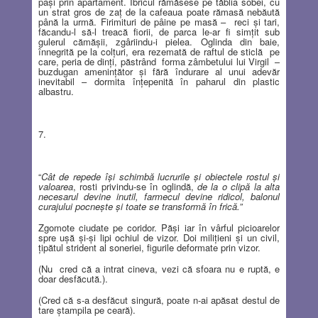
paşi prin apartament. Ibricul rămăsese pe tăblia sobei, cu
un strat gros de zaţ de la cafeaua poate rămasă nebăută
până la urmă. Firimituri de pâine pe masă –
reci şi tari,
făcandu-l să-l treacă fiorii, de parca le-ar fi simţit sub
gulerul cămăşii, zgâriindu-i pielea. Oglinda din baie,
înnegrită pe la colţuri, era rezemată de raftul de sticlă
pe
care, peria de dinţi, păstrând
forma zâmbetului lui Virgil
–
buzdugan ameninţător şi fără îndurare al unui adevăr
inevitabil – dormita înţepenită în paharul din plastic
albastru.
7.
“
Cât de repede îşi schimbă lucrurile şi obiectele rostul şi
valoarea
, rosti privindu-se în oglindă,
de la o clipă la alta
necesarul devine inutil, farmecul devine ridicol, balonul
curajului pocneşte şi toate se transformă în frică.”
Zgomote ciudate pe coridor. Păşi iar în vârful picioarelor
spre uşă şi-şi lipi ochiul de vizor. Doi miliţieni şi un civil,
ţipătul strident al soneriei, figurile deformate prin vizor.
(Nu
cred că a intrat cineva, vezi că sfoara nu e ruptă, e
doar desfăcută.).
(Cred că s-a desfăcut singură, poate n-ai apăsat destul de
tare ştampila pe ceară).