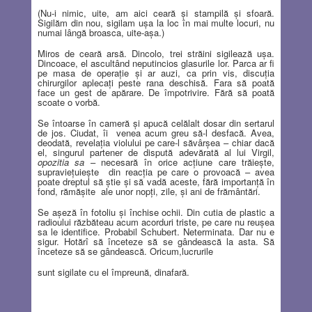
(Nu-i nimic, uite, am aici ceară şi stampilă şi sfoară.
Sigilăm din nou, sigilam uşa la loc în mai multe locuri, nu
numai lângă broasca, uite-aşa.)
Miros de ceară arsă. Dincolo, trei străini sigilează uşa.
Dincoace, el ascultând neputincios glasurile lor. Parca ar fi
pe masa de operaţie şi ar auzi, ca prin vis, discuţia
chirurgilor aplecaţi peste rana deschisă. Fara să poată
face un gest de apărare. De împotrivire. Fără să poată
scoate o vorbă.
Se întoarse în cameră şi apucă celălalt dosar din sertarul
de jos. Ciudat, îi
venea acum greu să-l desfacă. Avea,
deodată, revelaţia violului pe care-l săvârşea – chiar dacă
el, singurul partener de dispută adevărată al lui Virgil,
opozitia sa
– necesară în orice acţiune care trăieşte,
supravieţuieşte
din reacţia pe care o provoacă – avea
poate dreptul să ştie şi să vadă aceste, fără importanţă în
fond, rămăşite
ale unor nopţi, zile, şi ani de frământări.
Se aşeză în fotoliu şi închise ochii. Din cutia de plastic a
radioului răzbăteau acum acorduri triste, pe care nu reuşea
sa le identifice. Probabil Schubert. Neterminata. Dar nu e
sigur. Hotărî să înceteze să se gândească la asta. Să
înceteze să se gândească. Oricum,lucrurile
sunt sigilate cu el împreună, dinafară.