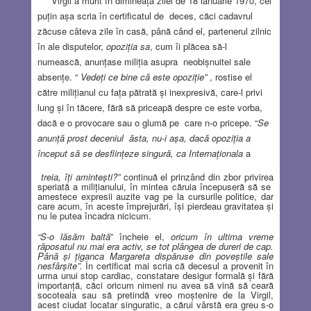
Virgil a murit în dimineaţa zilei de 18 ianuarie 1970, cel
puţin aşa scria în certificatul de
deces, căci cadavrul
zăcuse câteva zile în casă, până când el, partenerul zilnic
în ale disputelor,
opoziţia sa
, cum îi plăcea să-l
numească, anunţase miliţia asupra
neobişnuitei sale
absenţe. “
Vedeţi ce bine că este opoziţie”
, rostise el
către miliţianul cu faţa pătrată şi inexpresivă, care-l privi
lung şi în tăcere, fără să priceapă despre ce este vorba,
dacă e o provocare sau o glumă pe
care n-o pricepe. “
Se
anunţă prost deceniul
ăsta, nu-i aşa, dacă opoziţia a
început să se desfiinţeze singură, ca Internaţionala
a
treia, îţi aminteşti?”
continuă el prinzând din zbor privirea
speriată a miliţianului, în mintea căruia începuseră să se
amestece expresii auzite vag pe la cursurile politice, dar
care acum, în aceste împrejurări, îşi pierdeau gravitatea şi
nu le putea încadra nicicum.
“S-o lăsăm baltă
” încheie el,
oricum în ultima vreme
răposatul nu mai era activ, se tot plângea de dureri de cap.
Până şi ţiganca Margareta dispăruse din poveştile sale
nesfârşite”.
În certificat mai scria că decesul a provenit în
urma unui stop cardiac, constatare desigur formală şi fără
importanţă, căci oricum nimeni nu avea să vină să ceară
socoteala sau să pretindă vreo moştenire de la Virgil,
acest ciudat locatar singuratic, a cărui vârstă era greu s-o