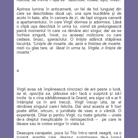
Aprinse lumina în anticameră, un fel de hol lunguieţ din
care se deschideau două uşi, una spre bucătărie şi de
acolo în baie, alta în camera de zi, de fapt singura cameră
a apartamentului, în care Virgil dormea şi adormise. Lăsă
o clipă uşa deschisă în urma lui, voind să prelungească
parcă momentul în care va rămâne aici singur, dar ea se
închise singură, încet, cu aceeaşi moliciune cu care
cedase, brusc, şperaclului. O linişte adâncă stăpânea
locuinţa. “
Linişte de moarte, da, asta e linistea de moarte,
rosti cu glas tare
, ai
lăsat în urma ta, Virgile, o linişte de
moarte
.”
4
Virgil avea să împlinească cincizeci de ani peste o lună,
iar el,
opoziţia sa
, plănuise să-i facă o surpriză şi să-l
invite
la o cina sărbătorească la Grand, era sigur că s-ar fi
întâmplat ca în anii trecuţi, Virgil însuşi uita, iar el
rămânea singurul care-l felicita. Dar anul acesta ar fi fost
poate altfel, oricum, o jumătate de veac e o vârstă. O
experienţă. Chiar şi pentru Virgil, cu toate golurile – unele
de-a dreptul inexplicabile în retrospectivă –
pe care le
lăsase sau le croise singur în viata lui.
Deasupra canapelei, poza lui Tito într-o ramă neagră, ca o
icoană, apariţie care, desigur, surprinsese de-a lungul