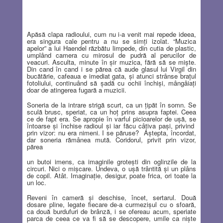
Apăsă clapa radioului, cum nu i-a venit mai repede ideea,
era singura cale pentru a nu se simţi izolat. “Muzica
apelor” a lui Haendel răzbătu limpede, din cutia de plastic,
umplând camera cu mirosul de pudră al perucilor de
veacuri. Asculta, minute în şir muzica, fără să se mişte.
Din cand în cand i se părea că aude glasul lui Virgil din
bucătărie, cafeaua e imediat gata, şi atunci strânse braţul
fotoliului, continuând să şadă cu ochii închişi, mângâiaţi
doar de atingerea fugară a muzicii.
Soneria de la intrare strigă scurt, ca un ţipăt în somn. Se
sculă brusc, speriat, ca un hoţ prins asupra faptei. Ceea
ce de fapt era. Se apropie în varful picioarelor de uşă, se
întoarse şi închise radioul şi iar făcu câţiva paşi, privind
prin vizor: nu era nimeni. I se păruse?
Aştepta, încordat,
dar soneria rămânea mută. Coridorul, privit prin vizor,
părea
un butoi imens, ca imaginile groteşti din oglinzile de la
circuri. Nici o mişcare. Undeva, o uşă trântită şi un plâns
de copil. Atât. Imaginaţie, desigur, poate frica, ori toate la
un loc.
Reveni în cameră şi deschise, încet, sertarul. Două
dosare pline, legate fiecare de-a curmezişul cu o sfoară,
ca două burdufuri de brânză, i se ofereau acum, speriate
parca de ceea ce va fi să se descopere, umile ca nişte