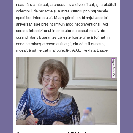
noastră s-a născut, a crescut, s-a diversificat, şi-a alcătuit
colectivul de redacţie şi a atras cititorii prin mijloacele
specifice Internetului. M-am gândit ca bilanțul acestei
aniversări să-l prezint într-un mod neconvenţional. Voi
adresa întrebări unui interlocutor cunoscut relativ de
curând, dar vă garantez că este foarte bine informat în
ceea ce priveşte presa online şi, din câte îl cunosc,
încearcă să fie cât mai obiectiv. A.G.: Revista Baabel
împlineşte 14 ani. Crezi că şi-a conturat un profil propriu şi
care este acesta? A.I.: Da. Cred că după paisprezece ani
Baabel are o identitate editorială bine conturată. Nu este o
revistă de actualitate în sensul presei de ştiri şi nici o
publicaţie academică, deşi multe articole sunt riguros
documentate. Este o revistă culturală, în sensul larg al
cuvântului, în care memoria, experienţa personală şi
dialogul dintre culturi ocupă un loc central. Mi se pare
semnificativ faptul că nu încearcă să urmărească fiecare
subiect aflat în atenţia zilei, ci preferă teme care îşi
păstrează interesul şi după ce actualitatea trece.
Read
more…