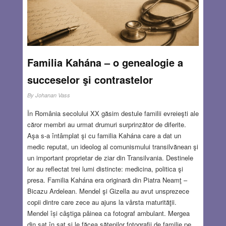
Familia Kahána – o genealogie a
succeselor şi contrastelor
By
Johanan Vass
În România secolului XX găsim destule familii evreieşti ale
căror membri au urmat drumuri surprinzător de diferite.
Aşa s-a întâmplat şi cu familia Kahána care a dat un
medic reputat, un ideolog al comunismului transilvănean şi
un important proprietar de ziar din Transilvania. Destinele
lor au reflectat trei lumi distincte: medicina, politica şi
presa. Familia Kahána era originară din Piatra Neamţ –
Bicazu Ardelean. Mendel şi Gizella au avut unsprezece
copii dintre care zece au ajuns la vârsta maturităţii.
Mendel își câştiga pâinea ca fotograf ambulant. Mergea
din sat în sat şi le făcea sătenilor fotografii de familie pe