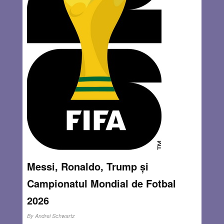
folos prezența mea, dar, cum îmi doream să-l văd pe
Norberto și aveam câteva ore libere, am acceptat. Pentru
a situa locul acțiunii: inaugurat după Primul Război
Mondial și traversat pe diagonală de granița franco-
elvețiană, cimitirul a fost cândva un loc de trecere
clandestină între cele două țări. Mai ales în timpul celui
de-al Doilea Război Mondial, configurația sa geografică a
jucat un rol esențial pentru sute de refugiați evrei veniți din
Est.
Read more…
AUG 6, 2026
21 COMMENTS
Messi, Ronaldo, Trump și
Campionatul Mondial de Fotbal
2026
By
Andrei Schwartz