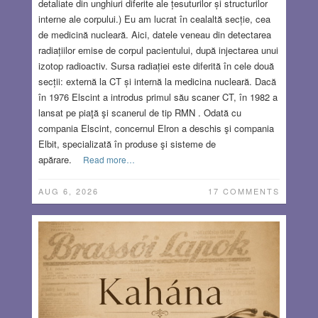
detaliate din unghiuri diferite ale țesuturilor și structurilor
interne ale corpului.) Eu am lucrat în cealaltă secție, cea
de medicină nucleară. Aici, datele veneau din detectarea
radiațiilor emise de corpul pacientului, după injectarea unui
izotop radioactiv. Sursa radiației este diferită în cele două
secții: externă la CT și internă la medicina nucleară. Dacă
în 1976 Elscint a introdus primul său scaner CT, în 1982 a
lansat pe piaţă şi scanerul de tip RMN . Odată cu
compania Elscint, concernul Elron a deschis şi compania
Elbit, specializată în produse şi sisteme de
apărare.
Read more…
AUG 6, 2026
17 COMMENTS