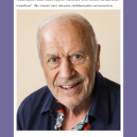
turistice”. Nu insist nici asupra problemelor economice,
sociale, religioase, demografice sau culturale ale Japoniei,
prezentate de ghizi uneori pe larg, alteori sumar. Cititorul
nu va afla din acest articol nici cum se folosește Google
Translate în magazine și malluri, nici cum funcționează
toaletele ultramoderne din hoteluri și aeroporturi, cu
panouri de comandă ale căror simboluri sunt „evidente”
doar pentru cei care le cunosc dinainte. Și nici de ce
angajații magazinelor și restaurantelor strigă, la propriu,
atunci când intră un client sau de ce terenurile de golf,
tenis ori baseball, văzute din autobuz, seamănă mai
degrabă cu niște instalații de telecomunicații
extraterestre.
Read more…
AUG 6, 2026
6 COMMENTS