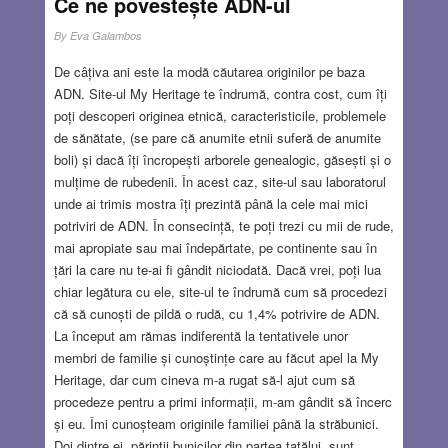
Ce ne povestește ADN-ul
JUL 30, 2026
43 COMMENTS
By
Eva Galambos
De câțiva ani este la modă căutarea originilor pe baza
ADN. Site-ul My Heritage te îndrumă, contra cost, cum îți
poți descoperi originea etnică, caracteristicile, problemele
de sănătate, (se pare că anumite etnii suferă de anumite
boli) și dacă îți încropești arborele genealogic, găsești și o
mulțime de rubedenii. În acest caz, site-ul sau laboratorul
unde ai trimis mostra îți prezintă până la cele mai mici
potriviri de ADN. În consecință, te poți trezi cu mii de rude,
mai apropiate sau mai îndepărtate, pe continente sau în
țări la care nu te-ai fi gândit niciodată. Dacă vrei, poți lua
chiar legătura cu ele, site-ul te îndrumă cum să procedezi
că să cunoști de pildă o rudă, cu 1,4% potrivire de ADN.
La început am rămas indiferentă la tentativele unor
membri de familie și cunoștințe care au făcut apel la My
Heritage, dar cum cineva m-a rugat să-l ajut cum să
procedeze pentru a primi informații, m-am gândit să încerc
și eu. Îmi cunoșteam originile familiei până la străbunici.
Doi dintre ei, părinții bunicilor din partea tatălui, sunt