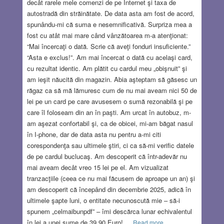
decât rarele mele comenzi de pe Internet şi taxa de
autostradă din străinătate. De data asta am fost de acord,
spunându-mi că suma e nesemnificativă. Surpriza mea a
fost cu atât mai mare când vânzătoarea m-a atenţionat:
“Mai încercaţi o dată. Scrie că aveţi fonduri insuficiente.”
“Asta e exclus!”. Am mai încercat o dată cu acelaşi card,
cu rezultat identic. Am plătit cu cardul meu „obişnuit” şi
am ieşit năucită din magazin. Abia aşteptam să găsesc un
răgaz ca să mă lămuresc cum de nu mai aveam nici 50 de
lei pe un card pe care avusesem o sumă rezonabilă şi pe
care îl foloseam din an în paşti. Am urcat în autobuz, m-
am aşezat confortabil şi, ca de obicei, mi-am băgat nasul
în I-phone, dar de data asta nu pentru a-mi citi
corespondenţa sau ultimele ştiri, ci ca să-mi verific datele
de pe cardul buclucaş. Am descoperit că într-adevăr nu
mai aveam decât vreo 15 lei pe el. Am vizualizat
tranzacţiile (ceea ce nu mai făcusem de aproape un an) şi
am descoperit că începând din decembrie 2025, adică în
ultimele şapte luni, o entitate necunoscută mie – să-i
spunem „celmaibunpdf” – îmi descărca lunar echivalentul
în lei a unei sume de 39,90 Euro!
Read more…