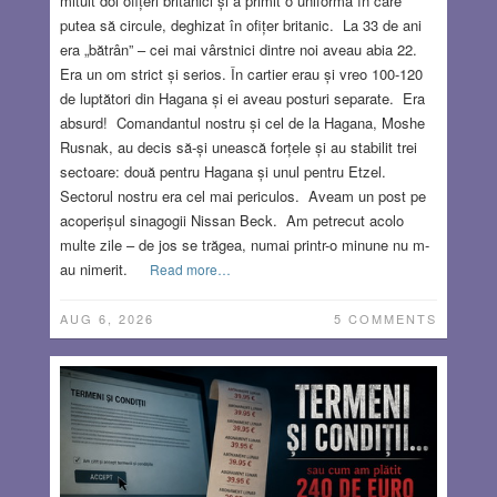
mituit doi ofițeri britanici și a primit o uniformă în care
putea să circule, deghizat în ofițer britanic. La 33 de ani
era „bătrân” – cei mai vârstnici dintre noi aveau abia 22.
Era un om strict și serios. În cartier erau și vreo 100-120
de luptători din Hagana și ei aveau posturi separate. Era
absurd! Comandantul nostru și cel de la Hagana, Moshe
Rusnak, au decis să-și unească forțele și au stabilit trei
sectoare: două pentru Hagana și unul pentru Etzel.
Sectorul nostru era cel mai periculos. Aveam un post pe
acoperișul sinagogii Nissan Beck. Am petrecut acolo
multe zile – de jos se trăgea, numai printr-o minune nu m-
au nimerit.
Read more…
AUG 6, 2026
5 COMMENTS