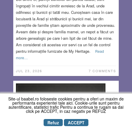
îngropați în vechiul cimitir evreiesc de la Arad, unde
odihnesc și bunicii și tatăl meu. Cunoșteam casa în care
locuiseră la Arad și străbunicii și bunicii mei, iar din
poveștile de familie știam aproximativ de unde proveneau.
Aveam date și despre familia mamei, un nepot a făcut un
arbore genealogic pe care l-am lipit de cel făcut de mine.
Am considerat că acestea vor servi ca un fel de control
pentru informațiile furnizate de My Heritage.
Read
more…
JUL 23, 2026
7 COMMENTS
Site-ul baabel.ro foloseste cookies pentru a oferi un maxim de
performanta experientei tale aici. Cookie-urile sunt pentru
autentificare, statistici trafic Pentru a continua te rugam sa dai
click pe ACCEPT, in caz negativ pe REFUZ
Refuz
ACCEPT