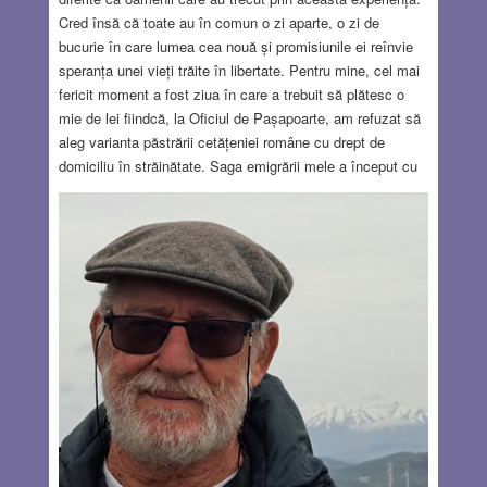
Cred însă că toate au în comun o zi aparte, o zi de
bucurie în care lumea cea nouă și promisiunile ei reînvie
speranța unei vieți trăite în libertate. Pentru mine, cel mai
fericit moment a fost ziua în care a trebuit să plătesc o
mie de lei fiindcă, la Oficiul de Pașapoarte, am refuzat să
aleg varianta păstrării cetățeniei române cu drept de
domiciliu în străinătate. Saga emigrării mele a început cu
adevărat în 1970, când eram cercetător științific principal
la ICTC – Institutul de Cercetări pentru Telecomunicații. În
acel an mi-am depus, pentru prima dată, actele de
plecare. Cu o eficiență și o rapiditate pe care multe
instituții birocratice de astăzi le-ar putea lua drept model,
cererea mi-a fost respinsă. A urmat un lung șir de noi
cereri și nenumărate interviuri, toate încheiate cu același
rezultat. La biroul de pașapoarte din strada Nicolae Iorga
eram primit de fiecare dată de același ofițer: brutal, hidos,
cu fălci de buldog, pe care îl poreclisem „Rinocerul”.
Uneori vedeam oameni ieșind plângând din biroul
lui.
Read more…