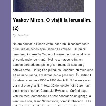
Yaakov Miron. O viață la Ierusalim.
(2)
By
Hava Oren
Ne-am adunat la Poarta Jaffa, dar arabii blocaseră toate
drumurile de acces spre Cartierul Evreiesc. Britanicii
permiteau intrarea în Cartierul Evreiesc numai localnicilor
și camioanelor cu hrană. Noi ne-am ascuns într-un
camion care aducea pâine și am reușit să aducem și
câteva arme. De ieșit se putea ieși, dar cum nu avea cine
să ne înlocuiască, am rămas acolo șase luni. În Cartierul
Evreiesc erau vreo 1500 – 1800 de civili. Noi eram șase,
dar mai erau și alții, în total 30 de luptători din Etzel, unii
din ei erau chiar din Cartierului Evreiesc. Curând după
venirea mea, comandantul a fost doborât de un glonț și a
venit unul nou, Issar Nathansohn, poreclit Ghedeon. El a