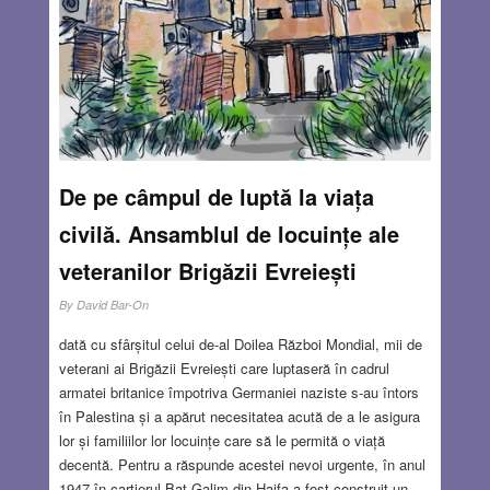
Canada și Mexic. Numărul participanților a fost
controversat. Au luat parte 48 de echipe, față de 32 la
Qatar, ceea ce, după mulți comentatori, a dus la reducerea
calității jocurilor. S-au jucat 104 de meciuri și s-au marcat
peste 300 de goluri. Turneul a durat 39 de zile.
Read
more…
AUG 6, 2026
3 COMMENTS
De pe câmpul de luptă la viața
civilă. Ansamblul de locuințe ale
veteranilor Brigăzii Evreiești
By
David Bar-On
dată cu sfârșitul celui de-al Doilea Război Mondial, mii de
veterani ai Brigăzii Evreiești care luptaseră în cadrul
armatei britanice împotriva Germaniei naziste s-au întors
în Palestina și a apărut necesitatea acută de a le asigura
lor și familiilor lor locuințe care să le permită o viață
decentă. Pentru a răspunde acestei nevoi urgente, în anul
1947 în cartierul Bat Galim din Haifa a fost construit un