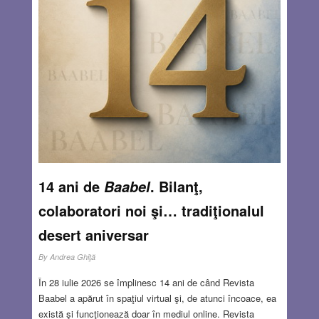
transportau spre lagărele de concentrare au fost
scufundate de Aliați.
Read more…
AUG 6, 2026
5 COMMENTS
14 ani de
. Bilanţ,
Baabel
colaboratori noi şi… tradiţionalul
desert aniversar
By
Andrea Ghiţă
În 28 iulie 2026 se împlinesc 14 ani de când Revista
Baabel a apărut în spaţiul virtual şi, de atunci încoace, ea
există şi funcţionează doar în mediul online. Revista