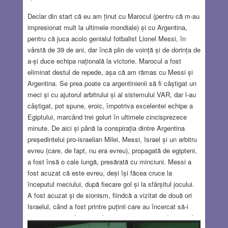
AUG 6, 2026
5 COMMENTS
Declar din start că eu am ținut cu Marocul (pentru că m-au
impresionat mult la ultimele mondiale) și cu Argentina,
pentru că juca acolo genialul fotbalist Lionel Messi, în
vârstă de 39 de ani, dar încă plin de voință și de dorința de
a-și duce echipa națională la victorie. Marocul a fost
eliminat destul de repede, așa că am rămas cu Messi și
Argentina. Se prea poate ca argentinienii să fi câștigat un
meci și cu ajutorul arbitrului și al sistemului VAR, dar l-au
câștigat, pot spune, eroic, împotriva excelentei echipe a
Egiptului, marcând trei goluri în ultimele cincisprezece
minute. De aici și până la conspirația dintre Argentina
președintelui pro-israelian Milei, Messi, Israel și un arbitru
evreu (care, de fapt, nu era evreu), propagată de egipteni,
a fost însă o cale lungă, presărată cu minciuni. Messi a
fost acuzat că este evreu, deși își făcea cruce la
începutul meciului, după fiecare gol și la sfârșitul jocului.
A fost acuzat și de sionism, fiindcă a vizitat de două ori
Israelul, când a fost printre puținii care au încercat să-i
apropie pe israelieni și palestinieni printr-o partidă amicală