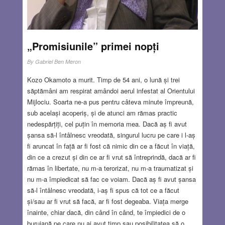
„Promisiunile” primei nopți
By
Gabriel Ben Meron
Kozo Okamoto a murit. Timp de 54 ani, o lună și trei
săptămâni am respirat amândoi aerul infestat al Orientului
Mijlociu. Soarta ne-a pus pentru câteva minute împreună,
sub același acoperiș, și de atunci am rămas practic
nedespărțiți, cel puțin în memoria mea. Dacă aș fi avut
șansa să-l întâlnesc vreodată, singurul lucru pe care i l-aș
fi aruncat în față ar fi fost că nimic din ce a făcut în viață,
din ce a crezut și din ce ar fi vrut să întreprindă, dacă ar fi
rămas în libertate, nu m-a terorizat, nu m-a traumatizat și
nu m-a împiedicat să fac ce voiam. Dacă aș fi avut șansa
să-l întâlnesc vreodată, i-aș fi spus că tot ce a făcut
și/sau ar fi vrut să facă, ar fi fost degeaba. Viața merge
înainte, chiar dacă, din când în când, te împiedici de o
buruiană pe care nu ai avut timp sau posibilitatea să o