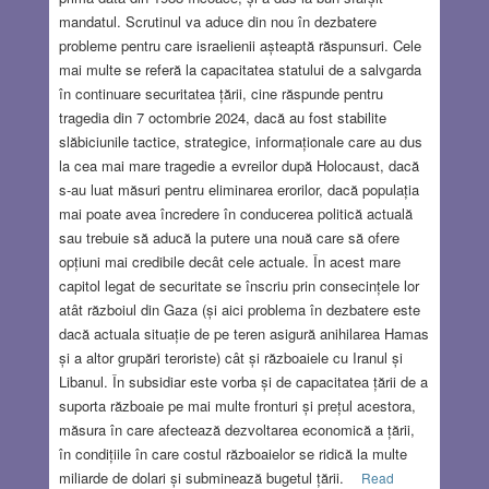
mandatul. Scrutinul va aduce din nou în dezbatere
probleme pentru care israelienii așteaptă răspunsuri. Cele
mai multe se referă la capacitatea statului de a salvgarda
în continuare securitatea țării, cine răspunde pentru
tragedia din 7 octombrie 2024, dacă au fost stabilite
slăbiciunile tactice, strategice, informaționale care au dus
la cea mai mare tragedie a evreilor după Holocaust, dacă
s-au luat măsuri pentru eliminarea erorilor, dacă populația
mai poate avea încredere în conducerea politică actuală
sau trebuie să aducă la putere una nouă care să ofere
opțiuni mai credibile decât cele actuale. În acest mare
capitol legat de securitate se înscriu prin consecințele lor
atât războiul din Gaza (și aici problema în dezbatere este
dacă actuala situație de pe teren asigură anihilarea Hamas
și a altor grupări teroriste) cât și războaiele cu Iranul și
Libanul. În subsidiar este vorba și de capacitatea țării de a
suporta războaie pe mai multe fronturi și prețul acestora,
măsura în care afectează dezvoltarea economică a țării,
în condițiile în care costul războaielor se ridică la multe
miliarde de dolari și subminează bugetul țării.
Read