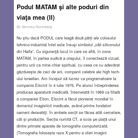
Podul MATAM şi alte poduri din
viaţa mea (II)
By
Veronica Rozenberg
Nu ştiu dacă PODUL care leagă două părţi ale colosului
tehnico-industrial Intel este însuşi simbolul „văii siliconului
din Haifa”. Cu siguranţă locul în care se află, în zona
MATAM, în partea sudică a oraşului, îl conectează vizual,
pentru unii ca mine chiar spiritual, cu ceea ce cu adevărat
găzduieşte de zeci de ani, companii celebre ale high tech-
ului israelian. Am început să lucrez ca programatoare la
compania Elscint în 4 iulie 1976. Pe atunci întreprinderea
producea aparatură medicală. Întemeiată în 1969 ca filială
a companiei Elron, Elscint a făcut pionierat mondial în
domeniul imagisticii medicale, având printre fondatori
oameni deosebiţi. În ambele secții se făcea atât cercetare,
cât și producție. Secția numită CT, a scos pe piață unul
dintre primele aparate de tomografie computerizată.
(Tomografia folosește raze X pentru a oferi imagini