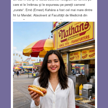
care ei le înrămau şi le expuneau pe pereţii camerei
„curate”. Ernö (Ernest) Kahána a fost cel mai mare dintre
fiii lui Mendel. Absolvent al Facultăţii de Medicină din
Viena, Ernö a devenit asistent la Clinica de Neuropsihiatrie
din Cluj, ocupându-se în special de psihoterapie. A criticat
teoriile lui Freud şi a devenit un adept al şcolii psihiatrice
adleriene. Dornic să cunoască necesitătile medicale ale
poporului, a devenit medic de circumscripţie la Miercurea
Ciuc, în secuimie, apoi a deschis o clinică psihiatrică la
Braşov.
Read more…
AUG 6, 2026
4 COMMENTS