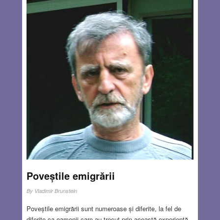
de fotbal, organizată și subvenționată de el. A doua oară a
fost filmat punând un bileţel cu o dorință între pietrele
Zidului Plângerii din Ierusalim. Este acest gest un semn
de sionism? Până și președintele Barack Hussein Obama,
musulman după tată, a introdus un astfel de bileţel între
pietrele din Zidul Plângerii.
Read more…
AUG 6, 2026
21 COMMENTS
Poveștile emigrării
By
Vladimir Brunstein
Poveștile emigrării sunt numeroase și diferite, la fel de
diferite ca oamenii care au trecut prin această experiență.