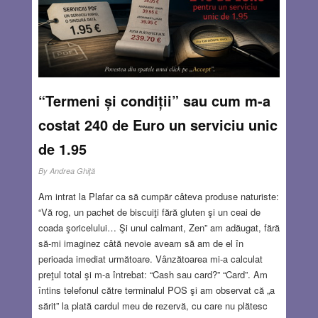
“Termeni și condiții” sau cum m-a
costat 240 de Euro un serviciu unic
de 1.95
By
Andrea Ghiţă
Am intrat la Plafar ca să cumpăr câteva produse naturiste:
“Vă rog, un pachet de biscuiţi fără gluten şi un ceai de
coada şoricelului… Şi unul calmant, Zen” am adăugat, fără
să-mi imaginez câtă nevoie aveam să am de el în
perioada imediat următoare. Vânzătoarea mi-a calculat
preţul total şi m-a întrebat: “Cash sau card?” “Card”. Am
întins telefonul către terminalul POS şi am observat că „a
sărit” la plată cardul meu de rezervă, cu care nu plătesc