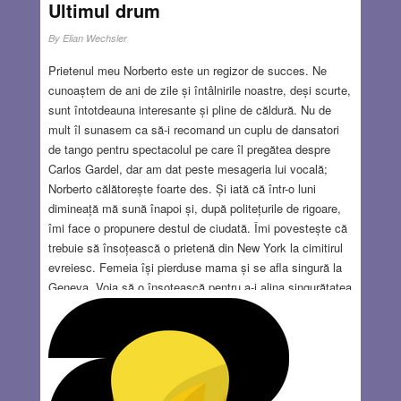
Ultimul drum
By
Elian Wechsler
Prietenul meu Norberto este un regizor de succes. Ne
cunoaștem de ani de zile și întâlnirile noastre, deși scurte,
sunt întotdeauna interesante și pline de căldură. Nu de
mult îl sunasem ca să-i recomand un cuplu de dansatori
de tango pentru spectacolul pe care îl pregătea despre
Carlos Gardel, dar am dat peste mesageria lui vocală;
Norberto călătorește foarte des. Și iată că într-o luni
dimineață mă sună înapoi și, după politețurile de rigoare,
îmi face o propunere destul de ciudată. Îmi povestește că
trebuie să însoțească o prietenă din New York la cimitirul
evreiesc. Femeia își pierduse mama și se afla singură la
Geneva. Voia să o însoțească pentru a-i alina singurătatea
și mă întreba dacă n-aș vrea să-i însoțesc și eu, ca să
simtă puțină căldură omenească și să ne reculegem
împreună. Și după aceea să luăm prânzul împreună. Nu o
cunoșteam pe această prietenă și nici nu sunt un mare
iubitor al cimitirelor. Nu înțelegeam cu ce i-ar fi fost de