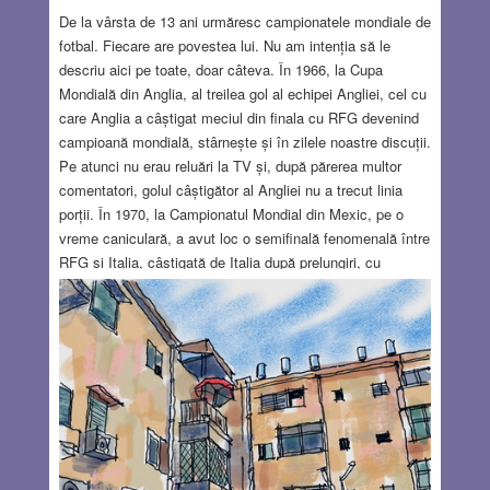
De la vârsta de 13 ani urmăresc campionatele mondiale de
fotbal. Fiecare are povestea lui. Nu am intenția să le
descriu aici pe toate, doar câteva. În 1966, la Cupa
Mondială din Anglia, al treilea gol al echipei Angliei, cel cu
care Anglia a câștigat meciul din finala cu RFG devenind
campioană mondială, stârnește și în zilele noastre discuții.
Pe atunci nu erau reluări la TV și, după părerea multor
comentatori, golul câștigător al Angliei nu a trecut linia
porții. În 1970, la Campionatul Mondial din Mexic, pe o
vreme caniculară, a avut loc o semifinală fenomenală între
RFG și Italia, câștigată de Italia după prelungiri, cu
rezultatul de 4-3. La Campionatul Mondial din 1978, junta
militară care era atunci la putere în Argentina a influențat
desfășurarea campionatului. La arbitraj au fost greșeli de
neiertat, inclusiv în cursul finalei dintre Argentina și
Olanda, încheiată cu victoria nemeritată a gazdelor. Mă
opresc aici cu picanteriile campionatelor mondiale
anterioare. Campionatul Mondial de Fotbal 2026, încheiat
recent, a avut și el multe comentarii. Pentru prima dată din
istoria acestor campionate a fost găzduit de trei țări: SUA,