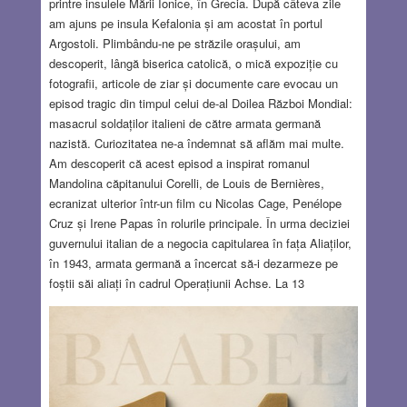
printre insulele Mării Ionice, în Grecia. După câteva zile
am ajuns pe insula Kefalonia și am acostat în portul
Argostoli. Plimbându-ne pe străzile orașului, am
descoperit, lângă biserica catolică, o mică expoziție cu
fotografii, articole de ziar și documente care evocau un
episod tragic din timpul celui de-al Doilea Război Mondial:
masacrul soldaților italieni de către armata germană
nazistă. Curiozitatea ne-a îndemnat să aflăm mai multe.
Am descoperit că acest episod a inspirat romanul
Mandolina căpitanului Corelli, de Louis de Bernières,
ecranizat ulterior într-un film cu Nicolas Cage, Penélope
Cruz și Irene Papas în rolurile principale. În urma deciziei
guvernului italian de a negocia capitularea în fața Aliaților,
în 1943, armata germană a încercat să-i dezarmeze pe
foștii săi aliați în cadrul Operațiunii Achse. La 13
septembrie, militarii Diviziei de Infanterie Acqui au refuzat
să depună armele și au opus rezistență pe insula
Kefalonia. Ultimii apărători s-au predat abia după ce au
rămas fără muniție. În total, 1.315 italieni au fost uciși în
luptă, 5.155 au fost executați, iar alți aproximativ 3.000 și-
au pierdut viața după ce navele germane care îi