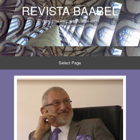
REVISTA BAABEL
ISSN 2734-4967, ISSN-L 2734-4967
Select Page