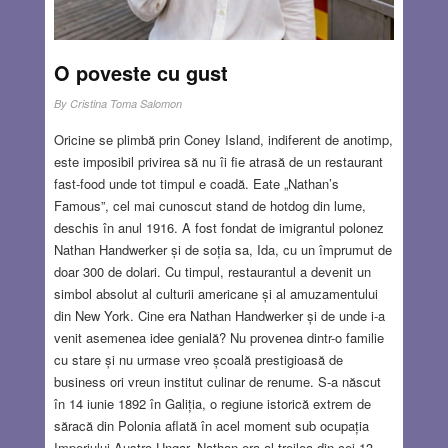
O poveste cu gust
By
Cristina Toma Salomon
Oricine se plimbă prin Coney Island, indiferent de anotimp,
este imposibil privirea să nu îi fie atrasă de un restaurant
fast-food unde tot timpul e coadă. Eate „Nathan’s
Famous”, cel mai cunoscut stand de hotdog din lume,
deschis în anul 1916. A fost fondat de imigrantul polonez
Nathan Handwerker și de soția sa, Ida, cu un împrumut de
doar 300 de dolari. Cu timpul, restaurantul a devenit un
simbol absolut al culturii americane și al amuzamentului
din New York. Cine era Nathan Handwerker și de unde i-a
venit asemenea idee genială? Nu provenea dintr-o familie
cu stare și nu urmase vreo școală prestigioasă de
business ori vreun institut culinar de renume. S-a născut
în 14 iunie 1892 în Galiția, o regiune istorică extrem de
săracă din Polonia aflată în acel moment sub ocupația
Imperiului Austro-Ungar. Nathan era al treilea din cei 13