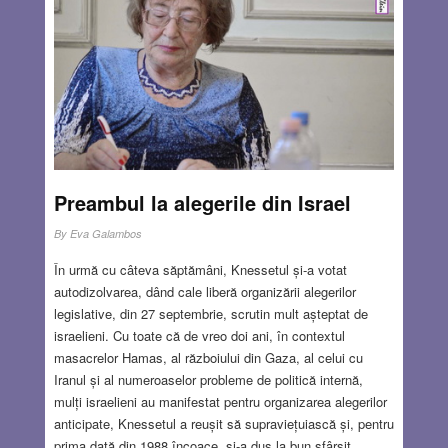
Preambul la alegerile din Israel
By
Eva Galambos
În urmă cu câteva săptămâni, Knessetul și-a votat
autodizolvarea, dând cale liberă organizării alegerilor
legislative, din 27 septembrie, scrutin mult așteptat de
israelieni. Cu toate că de vreo doi ani, în contextul
masacrelor Hamas, al războiului din Gaza, al celui cu
Iranul și al numeroaselor probleme de politică internă,
mulți israelieni au manifestat pentru organizarea alegerilor
anticipate, Knessetul a reușit să supraviețuiască și, pentru
prima dată din 1988 încoace, și-a dus la bun sfârșit