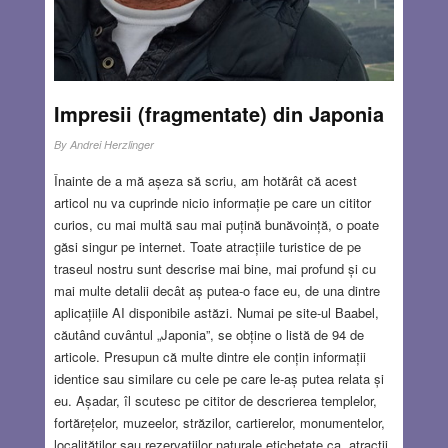
AUG 6, 2026
14 COMMENTS
Impresii (fragmentate) din Japonia
By
Andrei Herzlinger
Înainte de a mă așeza să scriu, am hotărât că acest
articol nu va cuprinde nicio informație pe care un cititor
curios, cu mai multă sau mai puțină bunăvoință, o poate
găsi singur pe internet. Toate atracțiile turistice de pe
traseul nostru sunt descrise mai bine, mai profund și cu
mai multe detalii decât aș putea-o face eu, de una dintre
aplicațiile AI disponibile astăzi. Numai pe site-ul Baabel,
căutând cuvântul „Japonia”, se obține o listă de 94 de
articole. Presupun că multe dintre ele conțin informații
identice sau similare cu cele pe care le-aș putea relata și
eu. Așadar, îl scutesc pe cititor de descrierea templelor,
fortărețelor, muzeelor, străzilor, cartierelor, monumentelor,
localităților sau rezervațiilor naturale etichetate ca „atracții