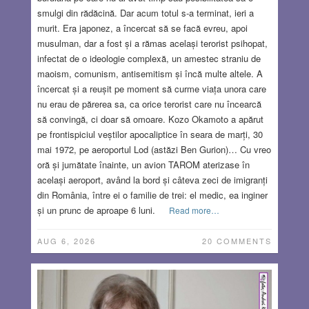
smulgi din rădăcină. Dar acum totul s-a terminat, ieri a
murit. Era japonez, a încercat să se facă evreu, apoi
musulman, dar a fost și a rămas același terorist psihopat,
infectat de o ideologie complexă, un amestec straniu de
maoism, comunism, antisemitism și încă multe altele. A
încercat și a reușit pe moment să curme viața unora care
nu erau de părerea sa, ca orice terorist care nu încearcă
să convingă, ci doar să omoare. Kozo Okamoto a apărut
pe frontispiciul veștilor apocaliptice în seara de marți, 30
mai 1972, pe aeroportul Lod (astăzi Ben Gurion)… Cu vreo
oră și jumătate înainte, un avion TAROM aterizase în
același aeroport, având la bord și câteva zeci de imigranți
din România, între ei o familie de trei: el medic, ea inginer
și un prunc de aproape 6 luni.
Read more…
AUG 6, 2026
20 COMMENTS