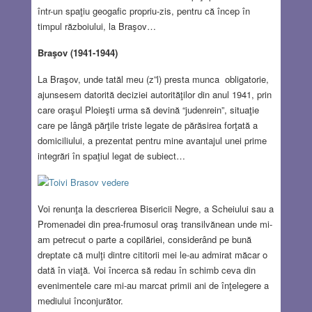
într-un spaţiu geogafic propriu-zis, pentru că încep în
timpul războiului, la Braşov…
Braşov (1941-1944)
La Braşov, unde tatăl meu (z”l) presta munca obligatorie,
ajunsesem datorită deciziei autorităţilor din anul 1941, prin
care oraşul Ploieşti urma să devină “judenrein”, situaţie
care pe lângă părţile triste legate de părăsirea forţată a
domiciliului, a prezentat pentru mine avantajul unei prime
integrări în spaţiul legat de subiect…
Voi renunţa la descrierea Bisericii Negre, a Scheiului sau a
Promenadei din prea-frumosul oraş transilvănean unde mi-
am petrecut o parte a copilăriei, considerând pe bună
dreptate că mulţi dintre cititorii mei le-au admirat măcar o
dată în viaţă. Voi încerca să redau în schimb ceva din
evenimentele care mi-au marcat primii ani de înţelegere a
mediului înconjurător.