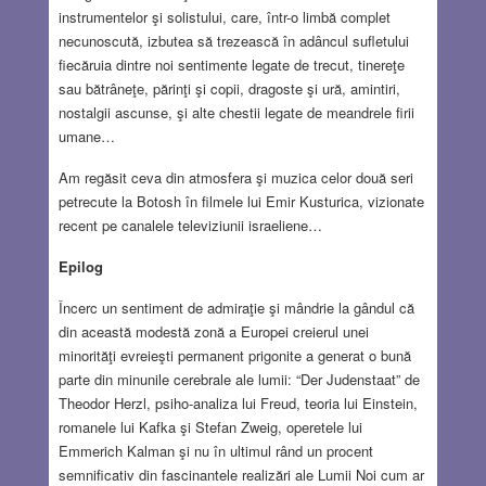
instrumentelor şi solistului, care, într-o limbă complet
necunoscută, izbutea să trezească în adâncul sufletului
fiecăruia dintre noi sentimente legate de trecut, tinereţe
sau bătrâneţe, părinţi şi copii, dragoste şi ură, amintiri,
nostalgii ascunse, şi alte chestii legate de meandrele firii
umane…
Am regăsit ceva din atmosfera şi muzica celor două seri
petrecute la Botosh în filmele lui Emir Kusturica, vizionate
recent pe canalele televiziunii israeliene…
Epilog
Încerc un sentiment de admiraţie şi mândrie la gândul că
din această modestă zonă a Europei creierul unei
minorităţi evreieşti permanent prigonite a generat o bună
parte din minunile cerebrale ale lumii: “Der Judenstaat” de
Theodor Herzl, psiho-analiza lui Freud, teoria lui Einstein,
romanele lui Kafka şi Stefan Zweig, operetele lui
Emmerich Kalman şi nu în ultimul rând un procent
semnificativ din fascinantele realizări ale Lumii Noi cum ar