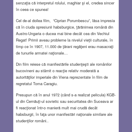
senzaţia că interpretul rolului, maghiar şi el, credea sincer
în ceea ce spunea!
Cel de-al doilea film, “Ciprian Porumbescu”, lăsa impresia
că în ciuda opresiunii habsburgice, ţărănimea română din
Austro-Ungaria o ducea mai bine decât cea din Vechiul
Regat! Primii aveau probleme la nivelul vieţii culturale, în
timp ce în 1907, 11.000 de ţărani regăţeni erau masacraţi
de tunurile armatei naţionale…
Din film reiese că manifestările studenţeşti ale românilor
bucovineni au stârnit o reacţie relativ moderată a
autorităţilor imperiale din Viena reprezentate în film de
regretatul Toma Caragiu.
Presupun că în anul 1972 (când s-a realizat pelicula) KGB-
ul din Cernăuţi-ul sovietic sau securitatea din Suceava ar
fi reacţionat într-o manieră mult mai crudă decât
habsburgii, în faţa unor manifestări naţionale similare ale
studenţilor români..