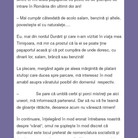
intrare în România din ultimii doi ani!
– Mai cumpăr câteodată de acolo salam, benzină şi altele,
povesteşte el cu naturaleţe….
Eu, mai din nordul Dunării şi care n-am vizitat în viaţa mea
Timişoara, mă mir ca prostul că la ei se poate ţine
paşaportul acasă şi că pot cumpăra de unde doresc, cu
dinarii lor, salam, brânză sau benzină!
La plecare, mergând agale pe aleea mărginită de platani
stufoşi care ducea spre parcare, mă interesez în mod
amabil asupra vânatului posibil din domeniul respectiv.
– Se pare că umblă cerbi şi porci mistreţi pe aici
uneori, mă informează partenerul. Dar să nu vă fie teamă
de gloanţe rătăcite, deoarece acum nu vânează nimeni!
În continuare, înţelegând în mod eronat întrebarea noastră
despre “vânat”, omul ne şopteşte în mod discret că
domeniul este locul preferat de nomenclatura socialistă şi