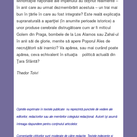
Minorităţile naţionale ale imperiului au obţinut realmente –
în anii care au urmat dezmembrării acestuia – un trai mai
bun în ţările în care au fost integrate? Este reală explicaţia
supranaturală a apariţiei (în anumite perioade istorice) a
unor produse cerebrale distrugătoare cum ar fi miticul
Golem din Praga, bombele de la Los Alamos sau Zahal-ul
în anii săi de glorie, menite să apere Poporul Ales de
necruţătorii săi inamici? Va apărea, sau mai curând poate
apărea, ceva echivalent în situaţia politică actuală din
Ţara Sfântă?
Thedor Toivi
Opiniile exprimate în textele publicate nu reprezintă punctele de vedere ale
editorilor, redactorilor sau ale membrilor colegiului redacţional. Autorii îşi asumă
întreaga răspundere pentru conţinutul articolelor.
Comentariile cititorilor sunt moderate de către redacţie. Textele indecente şi