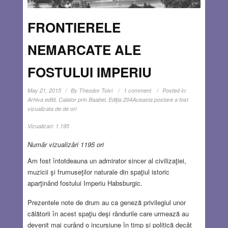
FRONTIERELE
NEMARCATE ALE
FOSTULUI IMPERIU
May 21, 2015
By
Theodor Toivi
1 comment
Posted in:
Arhiva editii
,
Calator prin Baabel
,
Ediţia 204
Aceasta postare a fost
vizualizata de de ori
Vizualizari:
1,195
Număr vizualizări 1195 ori
Am fost întotdeauna un admirator sincer al civilizaţiei,
muzicii şi frumuseţilor naturale din spaţiul istoric
aparţinând fostului Imperiu Habsburgic.
Prezentele note de drum au ca geneză privilegiul unor
călătorii în acest spaţiu deşi rândurile care urmează au
devenit mai curând o incursiune în timp şi politică decât