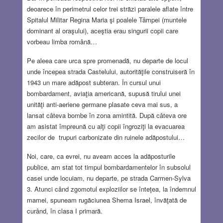
deoarece în perimetrul celor trei străzi paralele aflate între
Spitalul Militar Regina Maria şi poalele Tâmpei (muntele
dominant al oraşului), aceştia erau singurii copii care
vorbeau limba română…
Pe aleea care urca spre promenadă, nu departe de locul
unde începea strada Castelului, autorităţile construiseră în
1943 un mare adăpost subteran. În cursul unui
bombardament, aviaţia americană, supusă tirului unei
unităţi anti-aeriene germane plasate ceva mai sus, a
lansat câteva bombe în zona amintită. După câteva ore
am asistat împreună cu alţi copii îngroziţi la evacuarea
zecilor de trupuri carbonizate din ruinele adăpostului…
Noi, care, ca evrei, nu aveam acces la adăposturile
publice, am stat tot timpul bombardamentelor în subsolul
casei unde locuiam, nu departe, pe strada Carmen-Sylva
3. Atunci când zgomotul exploziilor se înteţea, la îndemnul
mamei, spuneam rugăciunea Shema Israel, învăţată de
curând, în clasa I primară.