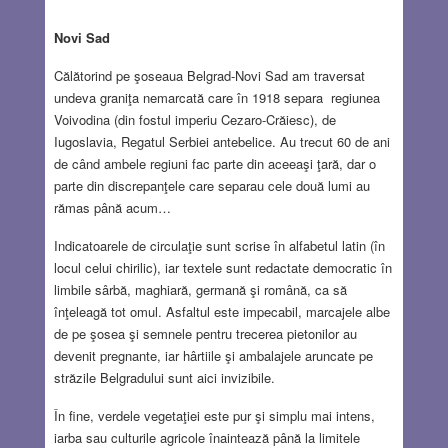
Novi Sad
Călătorind pe şoseaua Belgrad-Novi Sad am traversat
undeva graniţa nemarcată care în 1918 separa regiunea
Voivodina (din fostul imperiu Cezaro-Crăiesc), de
Iugoslavia, Regatul Serbiei antebelice. Au trecut 60 de ani
de când ambele regiuni fac parte din aceeaşi ţară, dar o
parte din discrepanţele care separau cele două lumi au
rămas până acum…
Indicatoarele de circulaţie sunt scrise în alfabetul latin (în
locul celui chirilic), iar textele sunt redactate democratic în
limbile sârbă, maghiară, germană şi română, ca să
înţeleagă tot omul. Asfaltul este impecabil, marcajele albe
de pe şosea şi semnele pentru trecerea pietonilor au
devenit pregnante, iar hârtiile şi ambalajele aruncate pe
străzile Belgradului sunt aici invizibile.
În fine, verdele vegetaţiei este pur şi simplu mai intens,
iarba sau culturile agricole înaintează până la limitele