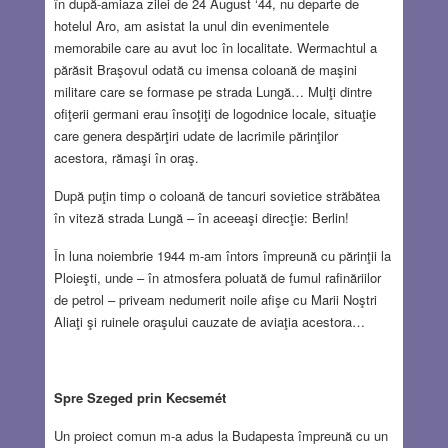
în după-amiaza zilei de 24 August ‘44, nu departe de
hotelul Aro, am asistat la unul din evenimentele
memorabile care au avut loc în localitate. Wermachtul a
părăsit Braşovul odată cu imensa coloană de maşini
militare care se formase pe strada Lungă… Mulţi dintre
ofiţerii germani erau însoţiţi de logodnice locale, situaţie
care genera despărţiri udate de lacrimile părinţilor
acestora, rămaşi în oraş.
După puţin timp o coloană de tancuri sovietice străbătea
în viteză strada Lungă – în aceeaşi direcţie: Berlin!
În luna noiembrie 1944 m-am întors împreună cu părinţii la
Ploieşti, unde – în atmosfera poluată de fumul rafinăriilor
de petrol – priveam nedumerit noile afişe cu Marii Noştri
Aliaţi şi ruinele oraşului cauzate de aviaţia acestora…
Spre Szeged prin Kecsemét
Un proiect comun m-a adus la Budapesta împreună cu un