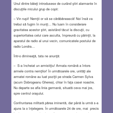
Unul dintre băieţi introdusese de curând ştiri alarmante în
discuţiile micului grup de copii:
– Vin ruşii! Nemţii or să se cărăbănească! Noi însă va
trebui să fugim în munţi… Nu luam în considerare
gravitatea acestor ştiri, asistând tăcut la discuţii, cu
superioritatea celui care asculta, împreună cu părinţii, la
aparatul de radio al unui vecin, comunicatele postului de
radio Londra…
Într-o dimineaţă, tata ne anunţă:
– S-a încheiat un armistiţiu! Armata română a întors
armele contra nemţilor! În următoarele ore, unităţi ale
armatei române au luat poziţii pe strada Carmen Sylva
(acum Dobrogeanu Gherea), chiar în faţa casei noastre.
Nu departe se afla linia germană, situată ceva mai jos,
spre centrul oraşului.
Confruntarea militară părea iminentă, dar până la urmă s-a
ajuns la o înţelegere. În următoarele 24 de ore, mai precis