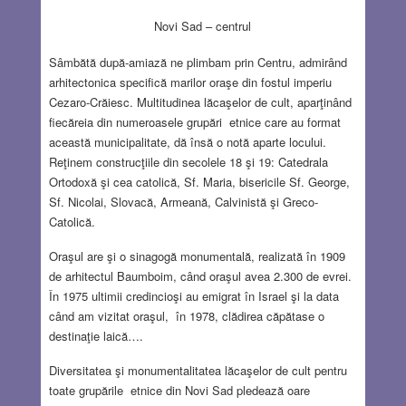
Novi Sad – centrul
Sâmbătă după-amiază ne plimbam prin Centru, admirând
arhitectonica specifică marilor oraşe din fostul imperiu
Cezaro-Crăiesc. Multitudinea lăcaşelor de cult, aparţinând
fiecăreia din numeroasele grupări etnice care au format
această municipalitate, dă însă o notă aparte locului.
Reţinem construcţiile din secolele 18 şi 19: Catedrala
Ortodoxă şi cea catolică, Sf. Maria, bisericile Sf. George,
Sf. Nicolai, Slovacă, Armeană, Calvinistă şi Greco-
Catolică.
Oraşul are şi o sinagogă monumentală, realizată în 1909
de arhitectul Baumboim, când oraşul avea 2.300 de evrei.
În 1975 ultimii credincioşi au emigrat în Israel şi la data
când am vizitat oraşul, în 1978, clădirea căpătase o
destinaţie laică….
Diversitatea şi monumentalitatea lăcaşelor de cult pentru
toate grupările etnice din Novi Sad pledează oare