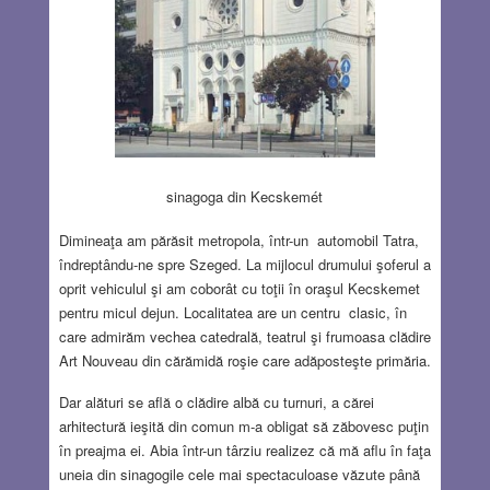
sinagoga din Kecskemét
Dimineaţa am părăsit metropola, într-un automobil Tatra,
îndreptându-ne spre Szeged. La mijlocul drumului şoferul a
oprit vehiculul şi am coborât cu toţii în oraşul Kecskemet
pentru micul dejun. Localitatea are un centru clasic, în
care admirăm vechea catedrală, teatrul şi frumoasa clădire
Art Nouveau din cărămidă roşie care adăposteşte primăria.
Dar alături se află o clădire albă cu turnuri, a cărei
arhitectură ieşită din comun m-a obligat să zăbovesc puţin
în preajma ei. Abia într-un târziu realizez că mă aflu în faţa
uneia din sinagogile cele mai spectaculoase văzute până