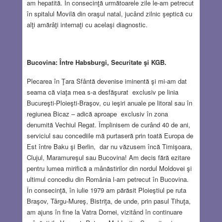
am hepatită. În consecinţă următoarele zile le-am petrecut
în spitalul Movilă din oraşul natal, jucând zilnic şeptică cu
alţi amărâţi internaţi cu acelaşi diagnostic.
Bucovina: Între Habsburgi, Securitate şi KGB.
Plecarea în Ţara Sfântă devenise iminentă şi mi-am dat
seama că viaţa mea s-a desfăşurat exclusiv pe linia
Bucureşti-Ploieşti-Braşov, cu ieşiri anuale pe litoral sau în
regiunea Bicaz – adică aproape exclusiv în zona
denumită Vechiul Regat. Împlinisem de curând 40 de ani,
serviciul sau concediile mă purtaseră prin toată Europa de
Est între Baku şi Berlin, dar nu văzusem încă Timişoara,
Clujul, Maramureşul sau Bucovina! Am decis fără ezitare
pentru lumea mirifică a mânăstirilor din nordul Moldovei şi
ultimul concediu din România l-am petrecut în Bucovina.
În consecinţă, în iulie 1979 am părăsit Ploieştiul pe ruta
Braşov, Târgu-Mureş, Bistriţa, de unde, prin pasul Tihuţa,
am ajuns în fine la Vatra Dornei, vizitând în continuare