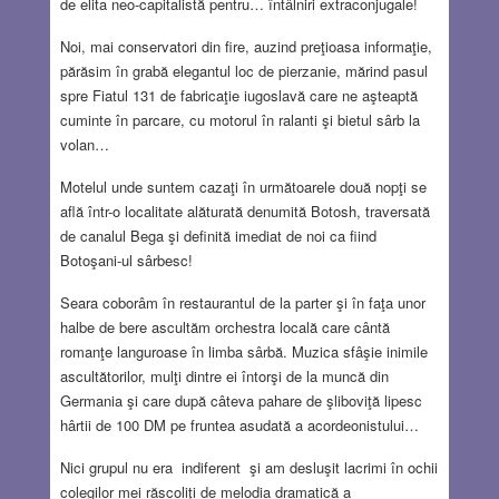
de elita neo-capitalistă pentru… întâlniri extraconjugale!
Noi, mai conservatori din fire, auzind preţioasa informaţie,
părăsim în grabă elegantul loc de pierzanie, mărind pasul
spre Fiatul 131 de fabricaţie iugoslavă care ne aşteaptă
cuminte în parcare, cu motorul în ralanti şi bietul sârb la
volan…
Motelul unde suntem cazaţi în următoarele două nopţi se
află într-o localitate alăturată denumită Botosh, traversată
de canalul Bega şi definită imediat de noi ca fiind
Botoşani-ul sârbesc!
Seara coborâm în restaurantul de la parter şi în faţa unor
halbe de bere ascultăm orchestra locală care cântă
romanţe languroase în limba sârbă. Muzica sfâşie inimile
ascultătorilor, mulţi dintre ei întorşi de la muncă din
Germania şi care după câteva pahare de şliboviţă lipesc
hârtii de 100 DM pe fruntea asudată a acordeonistului…
Nici grupul nu era indiferent şi am desluşit lacrimi în ochii
colegilor mei răscoliţi de melodia dramatică a