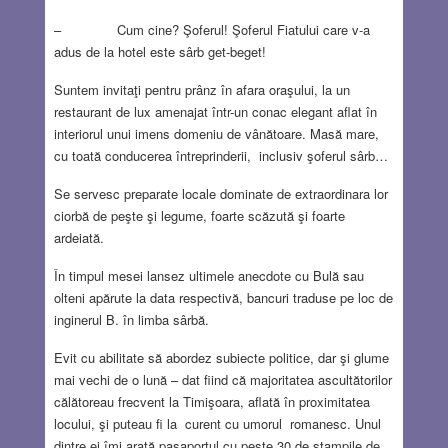
– Cum cine? Şoferul! Şoferul Fiatului care v-a
adus de la hotel este sârb get-beget!
Suntem invitaţi pentru prânz în afara oraşului, la un
restaurant de lux amenajat într-un conac elegant aflat în
interiorul unui imens domeniu de vânătoare. Masă mare,
cu toată conducerea întreprinderii, inclusiv şoferul sârb…
Se servesc preparate locale dominate de extraordinara lor
ciorbă de peşte şi legume, foarte scăzută şi foarte
ardeiată.
În timpul mesei lansez ultimele anecdote cu Bulă sau
olteni apărute la data respectivă, bancuri traduse pe loc de
inginerul B. în limba sârbă.
Evit cu abilitate să abordez subiecte politice, dar şi glume
mai vechi de o lună – dat fiind că majoritatea ascultătorilor
călătoreau frecvent la Timişoara, aflată în proximitatea
locului, şi puteau fi la curent cu umorul romanesc. Unul
dintre ei îmi arată paşaportul cu peste 30 de ştampile de