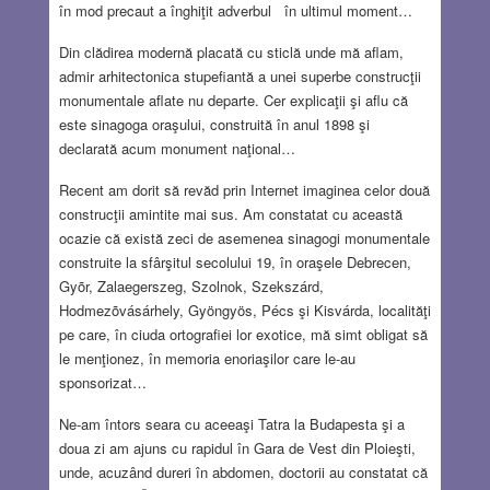
în mod precaut a înghiţit adverbul în ultimul moment…
Din clădirea modernă placată cu sticlă unde mă aflam,
admir arhitectonica stupefiantă a unei superbe construcţii
monumentale aflate nu departe. Cer explicaţii şi aflu că
este sinagoga oraşului, construită în anul 1898 şi
declarată acum monument naţional…
Recent am dorit să revăd prin Internet imaginea celor două
construcţii amintite mai sus. Am constatat cu această
ocazie că există zeci de asemenea sinagogi monumentale
construite la sfârşitul secolului 19, în oraşele Debrecen,
Gyõr, Zalaegerszeg, Szolnok, Szekszárd,
Hodmezõvásárhely, Gyöngyös, Pécs şi Kisvárda, localităţi
pe care, în ciuda ortografiei lor exotice, mă simt obligat să
le menţionez, în memoria enoriaşilor care le-au
sponsorizat…
Ne-am întors seara cu aceeaşi Tatra la Budapesta şi a
doua zi am ajuns cu rapidul în Gara de Vest din Ploieşti,
unde, acuzând dureri în abdomen, doctorii au constatat că