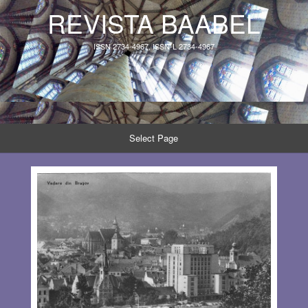
REVISTA BAABEL
ISSN 2734-4967, ISSN-L 2734-4967
Select Page