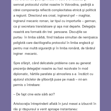
semnat protocolul vizitei noastre în Voivodina, şedinţă a
cărei componenţa reflectă complexitatea etnică şi politică
a regiunii. Directorul era croat, inginerul-şef – maghiar,
inginerul mecanic roman, iar tipul cu importurile – german,
ca şi secretara translatoare şi aşa mai departe. Delegaţia
noastră era formată din trei persoane. Discuţiile se
purtau în limba sârbă, fiind traduse simultan de nemţoaica
poliglotă care dactilografia protocolul în limba engleză şi
pentru mai multă siguranţă şi în limba română, de tânărul
inginer mecanic.
Spre sfârşit, când delicatele probleme care au generat
prezenţa delegaţiei noastre au fost rezolvate în mod
diplomatic, hârtiile parafate şi atmosfera s-a încălzit cu
ajutorul sticlelor de şliboviţă puse pe masă – mi-am
permis o întrebare:
– De fapt cine este sârb aci?
Aristocraţia întreprinderii aflată în jurul mesei a izbucnit în
râs şi răspunsul a venit aproape instantaneu: