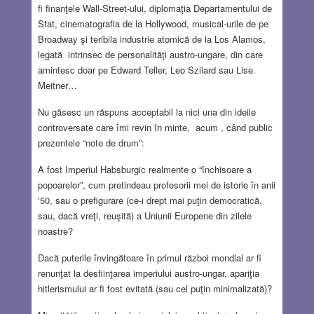
fi finanţele Wall-Street-ului, diplomaţia Departamentului de
Stat, cinematografia de la Hollywood, musical-urile de pe
Broadway şi teribila industrie atomică de la Los Alamos,
legată intrinsec de personalităţi austro-ungare, din care
amintesc doar pe Edward Teller, Leo Szilard sau Lise
Meitner…
Nu găsesc un răspuns acceptabil la nici una din ideile
controversate care îmi revin în minte, acum , când public
prezentele “note de drum”:
A fost Imperiul Habsburgic realmente o “închisoare a
popoarelor”, cum pretindeau profesorii mei de istorie în anii
‘50, sau o prefigurare (ce-i drept mai puţin democratică,
sau, dacă vreţi, reuşită) a Uniunii Europene din zilele
noastre?
Dacă puterile învingătoare în primul război mondial ar fi
renunţat la desfiinţarea imperiului austro-ungar, apariţia
hitlerismului ar fi fost evitată (sau cel puţin minimalizată)?