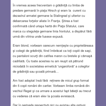
În vremea aceea frecventam o grădiniţă cu limba de
predare germană în piaţa Hirsch şi eram la curent cu
dezastrul armatei germane la Stalingrad şi ulterior cu
debarcarea forţelor aliate în Franţa. Ştirea a fost
confirmată când uriaşa hartă din Piaţa Sfatului, care
marca cu steguleţe germane linia frontului, a dispărut fără
urmă din vitrina unde fusese expusă.
Eram blond, vorbeam oarecum nemţeşte cu proprietăreasa
şi colegii de grădiniță, fiind îmbrăcat ca toţi copiii de saşi,
cu pantaloni scurţi din catifea maron cu bretele şi cămaşă
cadrilată. Cu toate acestea nu am reuşit să pătrund
niciodată în societatea ermetică “ungarofonă” a colegilor
de grădiniţă sau şcoală primară…
Am fost adoptat însă fără reținere de micul grup format
din 5 copii români din cartier. Vorbeam limba română din
vechiul Regat şi ca urmare a acestui fapt băieţii au trecut
cu vederea că eram elev la şcoala evreiască.
Dar în perioada respectivă nici nu existau alte opţiuni,