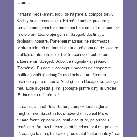
acum…
Părăsim Kecskemét, locul de naştere al compozitorului
Kodály şi al comedianului Kálmán Latabár, precum şi
turnurile emoţionantului monument alb amintit mai sus, iar
în orele următoare ajungem în Szeged, destinaţia
deplasării noastre. Partenerii maghiari ne informează,
printre altele, că au format o structură comună de folosire
a utilajelor aferente celor trei întreprinderii petrolifere
alăturate din Szeged, Subotica (Iugoslavia) şi Arad
(România). Eu admir conceptul modern de cooperare
multinaţională şi adaug în mod naiv că următoarea
întâlnire o putem face la Arad şi nu la Budapesta. Colegul
meu aude sugestia şi îmi şopteşte printre dinţi în ureche:
“E bine sa nu fii tâmpit!”
La cafea, aflu că Bela Barton, compozitorul naţional
maghiar, s-a născut în localitatea Sânnicolaul Mare,
situată foarte aproape de locul discuţiilor, pe teritoriul
românesc. Am avut senzaţia că interlocutorul era pe cale
să adauge la sfârşitul frazei şi cuvântul “unfortunately”, dar