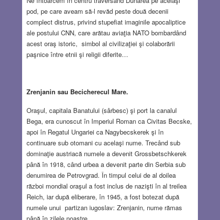
Ne întoarcem în centru traversând Dunărea pe acelaşi
pod, pe care aveam să-l revăd peste două decenii
complect distrus, privind stupefiat imaginile apocaliptice
ale postului CNN, care arătau aviaţia NATO bombardând
acest oraş istoric, simbol al civilizaţiei şi colaborării
paşnice între etnii şi religii diferite…
Zrenjanin sau Becicherecul Mare.
Oraşul, capitala Banatului (sârbesc) şi port la canalul
Bega, era cunoscut în Imperiul Roman ca Civitas Becske,
apoi în Regatul Ungariei ca Nagybecskerek şi în
continuare sub otomani cu acelaşi nume. Trecând sub
dominaţie austriacă numele a devenit Grossbetschkerek
până în 1918, când urbea a devenit parte din Serbia sub
denumirea de Petrovgrad. În timpul celui de al doilea
război mondial oraşul a fost inclus de nazişti în al treilea
Reich, iar după eliberare, în 1945, a fost botezat după
numele unui partizan iugoslav: Zrenjanin, nume rămas
până în zilele noastre…