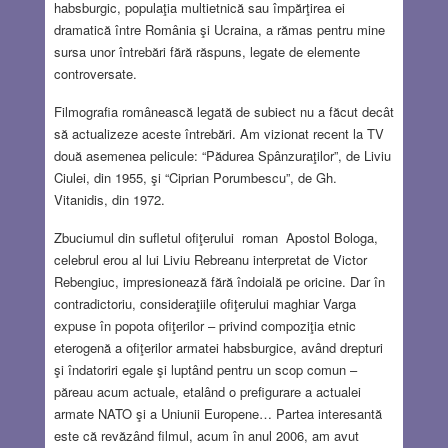
habsburgic, populaţia multietnică sau împărţirea ei
dramatică între România şi Ucraina, a rămas pentru mine
sursa unor întrebări fără răspuns, legate de elemente
controversate.
Filmografia românească legată de subiect nu a făcut decât
să actualizeze aceste întrebări. Am vizionat recent la TV
două asemenea pelicule: “Pădurea Spânzuraţilor”, de Liviu
Ciulei, din 1955, şi “Ciprian Porumbescu”, de Gh.
Vitanidis, din 1972.
Zbuciumul din sufletul ofiţerului roman Apostol Bologa,
celebrul erou al lui Liviu Rebreanu interpretat de Victor
Rebengiuc, impresionează fără îndoială pe oricine. Dar în
contradictoriu, consideraţiile ofiţerului maghiar Varga
expuse în popota ofiţerilor – privind compoziţia etnic
eterogenă a ofiţerilor armatei habsburgice, având drepturi
şi îndatoriri egale şi luptând pentru un scop comun –
păreau acum actuale, etalând o prefigurare a actualei
armate NATO şi a Uniunii Europene… Partea interesantă
este că revăzând filmul, acum în anul 2006, am avut