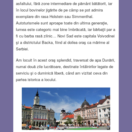
asfaltului, fără zone intermediare de pământ bătătorit, iar
în locul bovinelor jigărite de pe câmp se pot admira
exemplare din rasa Holstein sau Simmenthal.
Autoturismele sunt aproape toate din ultima generaţie,
lumea este categoric mai bine îmbrăcată, iar bărbaţii par a
fi cu barba rasă zilnic… Novi Sad este capitala Voivodinei
şi a districtului Backa, fiind al doilea oraş ca mărime al
Serbiei.
Am locuit în acest oraş splendid, traversat de apa Dunării,
numai două zile lucrătoare, destinate întâlnirilor legate de
serviciu şi o duminică liberă, când am vizitat ceva din
partea istorica a locului.