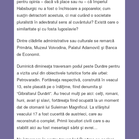
pentru opinia – dacă vă place sau nu – că Imperiul
Habsburgic nu a fost o închisoare a popoarelor, cum
susţin detractorii acestuia, ci mai curând o societate
pluralistă în adevăratul sens al cuvântului? Există oare o
similaritate şi cu fosta Iugoslavie?
Dintre clădirile administrative sau culturale se remarcă
Primăria, Muzeul Voivodina, Palatul Adamovič şi Banca
de Economii.
Duminică dimineaţa traversam podul peste Dunăre pentru
a vizita unul din obiectivele turistice forte ale urbei:
Petrovaradin. Fortăreaţa respectivă, construită în veacul
13, este plasată pe o înălţime, fiind denumita şi
“Gibraltarul Dunării”. Au trecut mulţi pe aici: celţi, romani,
huni, avari şi slavi, fortăreaţa fiind ocupată la un moment
dat de otomanii lui Suleiman Magnificul. La sfârşitul
veacului 17 a fost cucerită de austrieci, care au
reconstruit-o complet. Primii locuitori civili care s-au
stabilit aici au fost meseriaşii sârbi şi evrei…