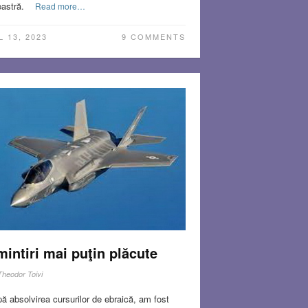
eastră.
Read more…
L 13, 2023
9 COMMENTS
intiri mai puţin plăcute
Theodor Toivi
ă absolvirea cursurilor de ebraică, am fost