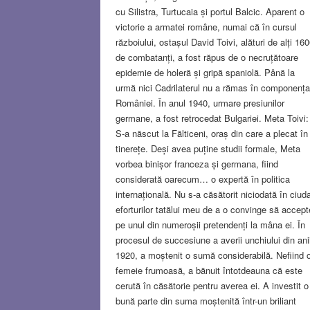
cu Silistra, Turtucaia și portul Balcic. Aparent o
victorie a armatei române, numai că în cursul
războiului, ostașul David Toivi, alături de alți 16
de combatanți, a fost răpus de o necruțătoare
epidemie de holeră și gripă spaniolă. Până la
urmă nici Cadrilaterul nu a rămas în componența
României. În anul 1940, urmare presiunilor
germane, a fost retrocedat Bulgariei. Meta Toivi:
S-a născut la Fălticeni, oraș din care a plecat în
tinerețe. Deși avea puține studii formale, Meta
vorbea binișor franceza și germana, fiind
considerată oarecum… o expertă în politica
internațională. Nu s-a căsătorit niciodată în ciud
eforturilor tatălui meu de a o convinge să accept
pe unul din numeroșii pretendenți la mâna ei. În
procesul de succesiune a averii unchiului din ani
1920, a moștenit o sumă considerabilă. Nefiind 
femeie frumoasă, a bănuit întotdeauna că este
cerută în căsătorie pentru averea ei. A investit o
bună parte din suma moștenită într-un briliant