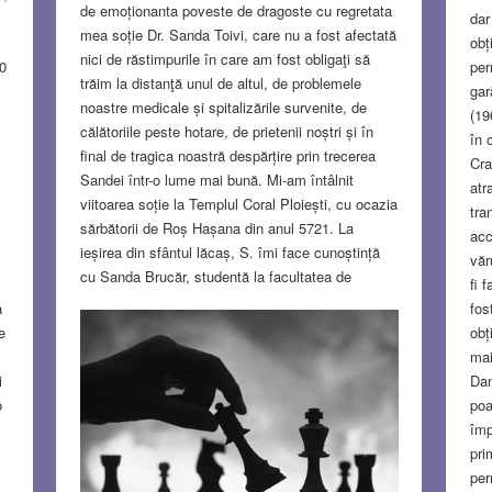
de emoționanta poveste de dragoste cu regretata
dar
mea soție Dr. Sanda Toivi, care nu a fost afectată
obț
nici de răstimpurile în care am fost obligaţi să
00
per
trăim la distanţă unul de altul, de problemele
gar
noastre medicale și spitalizările survenite, de
(19
călătoriile peste hotare, de prietenii noștri și în
în 
final de tragica noastră despărțire prin trecerea
Cra
Sandei într-o lume mai bună. Mi-am întâlnit
atr
viitoarea soție la Templul Coral Ploiești, cu ocazia
tra
sărbătorii de Roș Hașana din anul 5721. La
acc
ieșirea din sfântul lăcaș, S. îmi face cunoștință
văr
cu Sanda Brucăr, studentă la facultatea de
fi 
medicină din București. Era nou venită în oraș,
a
fos
din Brașov, tatăl ei fiind numit recent director la
e
obț
întreprinderea textilă Dorobanțul Ploiești. Ne-am
mai
dus apoi cu toţii la plimbare pe bulevard.
Read
i
Dan
more…
o
poa
împ
JUN 29, 2023
6 COMMENTS
pri
per