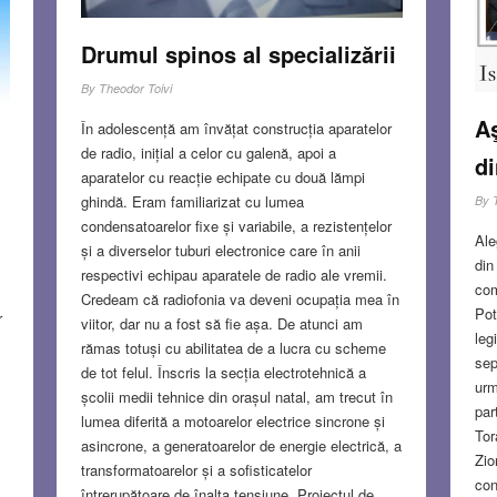
șef
de
Drumul spinos al specializării
FE
ii
By
Theodor Toivi
Aş
În adolescență am învățat construcția aparatelor
de radio, inițial a celor cu galenă, apoi a
di
aparatelor cu reacție echipate cu două lămpi
ghindă. Eram familiarizat cu lumea
S
By
condensatoarelor fixe și variabile, a rezistențelor
Ale
și a diverselor tuburi electronice care în anii
din
respectivi echipau aparatele de radio ale vremii.
com
Credeam că radiofonia va deveni ocupația mea în
Pot
r
viitor, dar nu a fost să fie așa. De atunci am
leg
rămas totuși cu abilitatea de a lucra cu scheme
sep
de tot felul. Înscris la secția electrotehnică a
urm
școlii medii tehnice din orașul natal, am trecut în
par
lumea diferită a motoarelor electrice sincrone și
Tor
asincrone, a generatoarelor de energie electrică, a
Zio
transformatoarelor și a sofisticatelor
con
întrerupătoare de înalta tensiune. Proiectul de