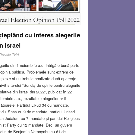
ului, m-am conformat.
Read more…
B 23, 2023
8 COMMENTS
teptând cu interes alegerile
n Israel
Theodor Toivi
gerile din 1 noiembrie a.c, intrigă o bună parte
 opinia publică. Problemele sunt extrem de
plexe și nu trebuie analizate după aparențe.
rivit site-ului “Sondaj de opinie pentru alegerile
islative din Israel din 2022”, publicat în 22
tembrie a.c., rezultatele alegerilor ar fi
ătoarele: Partidul Likud 34 cu mandate,
tidul Shas cu 9 de mandate, partidul United
ah Judaism cu 7 mandate și partidul Religious
nist Party cu 12 mandate. Deci un guvern
dus de Benjamin Netanyahu cu 61 de