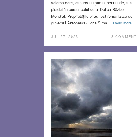
valoros care, ascuns nu știe nimeni unde, s-a
pierdut în cursul celui de al Doilea Război
Mondial. Proprietățile ei au fost românizate de
guvernul Antonescu-Horia Sima.
Read more…
JUL 27, 2023
8 COMMENT