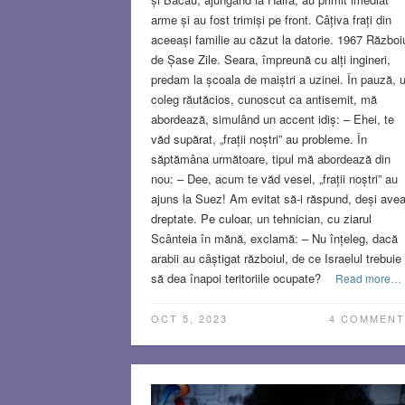
arme și au fost trimiși pe front. Câțiva frați din
aceeași familie au căzut la datorie. 1967 Război
de Șase Zile. Seara, împreună cu alți ingineri,
predam la școala de maiștri a uzinei. În pauză, 
coleg răutăcios, cunoscut ca antisemit, mă
abordează, simulând un accent idiș: – Ehei, te
văd supărat, „frații noștri” au probleme. În
săptămâna următoare, tipul mă abordează din
nou: – Dee, acum te văd vesel, „frații noștri” au
ajuns la Suez! Am evitat să-i răspund, deși ave
dreptate. Pe culoar, un tehnician, cu ziarul
Scânteia în mănă, exclamă: – Nu înțeleg, dacă
arabii au câștigat războiul, de ce Israelul trebuie
să dea înapoi teritoriile ocupate?
Read more…
OCT 5, 2023
4 COMMENT