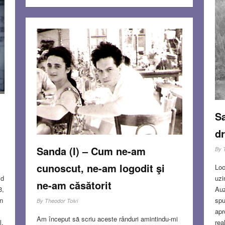
Sa
dr
Sanda (I) – Cum ne-am
By
cunoscut, ne-am logodit şi
Loc
id
uzi
ne-am căsătorit
3,
Auz
În
spu
By
Theodor Toivi
apr
Am început să scriu aceste rânduri amintindu-mi
l,
rea