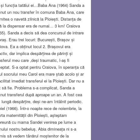
 și funcția tatălui ei…Baba Ana (1964) Sanda a
inut un nou transfer în comuna Baba Ana, care
mitea o navetă zilnică la Ploiești. Distanța de
ă la dispensar era de numai… 3 km! Craiova
65). Sanda a decis să dea concursul de intrare
oraș. Erau trei locuri: București, Brașov și
iova. Ea a obținut locul 2. Brașovul era
activ, dar implica despărțirea de părinți și
nsferul meu care ,deși traumatic, l-aș fi
eptat. S-a optat pentru Craiova, în speranța că
ul socrului meu Carol era mare ștab acolo și ar
facilitat imediat transferul ei la Ploiești. Dar nu a
t să fie. Problema s-a complicat, Sanda a
inut transferul după aproape un an. A fost cea
 lungă despărțire, deși ne-am întâlnit periodic.
iel (1966). Într-o noapte rece de noiembrie, la
rta maternității din Ploiești, așteptam
reună cu mama Sandei venirea pe lume a
mului nostru bebeluș. Abia dimineața ni s-a
mis să vedem tânărul moștenitor de la