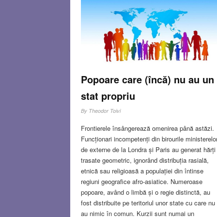
privind reforma judiciară preconizată de ministrul
Yariv Levin. Ar fi posibil să fiu afectat personal 
prejudiciile economice provocate de reforma
respectivă? Totuși mă întreb câți din zecile de m
de manifestanți au apelat vreodată la serviciile
Înaltei Curți Judiciare. Și câte din cererile celor
care au apelat au fost rezolvate?
Read more…
Popoare care (încă) nu au un
FEB 9, 2023
9 COMMENT
stat propriu
By
Theodor Toivi
Frontierele însângerează omenirea până astăzi.
Funcționari incompetenți din birourile ministerelo
de externe de la Londra și Paris au generat hărți
trasate geometric, ignorând distribuția rasială,
etnică sau religioasă a populației din întinse
regiuni geografice afro-asiatice. Numeroase
popoare, având o limbă și o regie distinctă, au
fost distribuite pe teritoriul unor state cu care nu
au nimic în comun. Kurzii sunt numai un