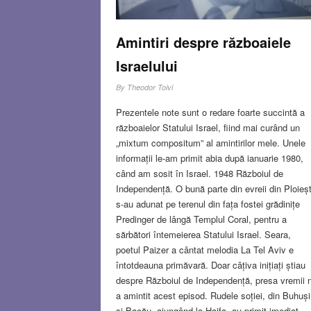
Amintiri despre războaiele
Israelului
By
Theodor Toivi
Prezentele note sunt o redare foarte succintă a
războaielor Statului Israel, fiind mai curând un
„mixtum compositum” al amintirilor mele. Unele
informații le-am primit abia după ianuarie 1980,
când am sosit în Israel. 1948 Războiul de
Independență. O bună parte din evreii din Ploieșt
s-au adunat pe terenul din fața fostei grădinițe
Predinger de lângă Templul Coral, pentru a
sărbători întemeierea Statului Israel. Seara,
poetul Paizer a cântat melodia La Tel Aviv e
întotdeauna primăvară. Doar câțiva inițiați știau
despre Războiul de Independență, presa vremii 
a amintit acest episod. Rudele soției, din Buhuși
și Bacău, ajungând la Haifa, au primit imediat