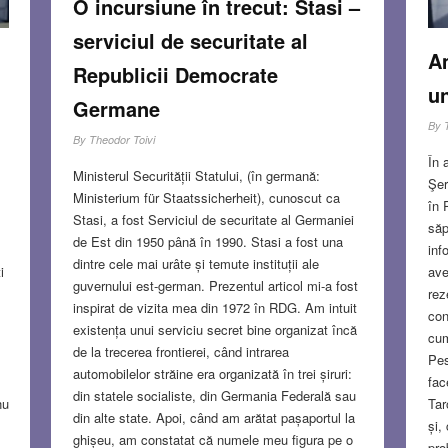
O incursiune în trecut: Stasi –
serviciul de securitate al
Am
Republicii Democrate
un
Germane
By
By
Theodor Toivi
În 
Ministerul Securității Statului, (în germană:
Şer
Ministerium für Staatssicherheit), cunoscut ca
în 
Stasi, a fost Serviciul de securitate al Germaniei
săp
de Est din 1950 până în 1990. Stasi a fost una
inf
dintre cele mai urâte și temute instituții ale
i
ave
guvernului est-german. Prezentul articol mi-a fost
rez
inspirat de vizita mea din 1972 în RDG. Am intuit
con
existența unui serviciu secret bine organizat încă
cum
de la trecerea frontierei, când intrarea
Pes
automobilelor străine era organizată în trei șiruri:
fac
din statele socialiste, din Germania Federală sau
nu
Tar
din alte state. Apoi, când am arătat pașaportul la
și,
ghișeu, am constatat că numele meu figura pe o
pro