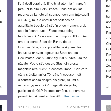
listă dactilografiată, fiind bifat atent la intrarea în
num
țară. Iar la biroul din Dresda, unde am anulat
ul
la 
rezervarea la hoteluri scumpe (conform înțelegerii
bun
cu ONT), mi s-a comunicat politicos că
un
apa
autoritățile trebuie să știe în orice moment unde
tra
se află fiecare turist! Fostul meu coleg,
Petr
tehnicianul AP, deplasat mult timp în RDG, mi-a
cri
arătat clădirea Stasi din Berlin, de pe
Chi
Ruschestraße, cu explicațiile de rigoare. L-am
Cul
bănuit că ar avea legături cu Stasi sau cu
a
Rev
Securitatea, dar nu sunt sigur și nu vreau să fac
Cul
păcate. Poate știa despre Stasi din presa
Zed
maghiară (era fluent în această limbă). Cert este
Pro
că la sfârșitul anilor 70, când începusem să
Pop
discutăm acasă despre emigrare, AP mi-a
înmânat „spre studiu” o agendă elegantă,
S
AU
publicată de OLP în limba română, cu narativul
palestinian virulent antisemit!
Read more…
SEP 21, 2023
6 COMMENTS