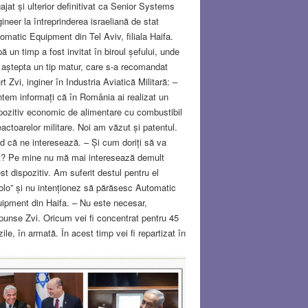
ajat și ulterior definitivat ca Senior Systems
ineer la întreprinderea israeliană de stat
omatic Equipment din Tel Aviv, filiala Haifa.
ă un timp a fost invitat în biroul șefului, unde
aștepta un tip matur, care s-a recomandat
rt Zvi, inginer în Industria Aviatică Militară: –
tem informați că în România ai realizat un
pozitiv economic de alimentare cu combustibil
eactoarelor militare. Noi am văzut și patentul.
d că ne interesează. – Și cum doriți să va
t? Pe mine nu mă mai interesează demult
st dispozitiv. Am suferit destul pentru el
olo” și nu intenționez să părăsesc Automatic
ipment din Haifa. – Nu este necesar,
punse Zvi. Oricum vei fi concentrat pentru 45
zile, în armată. În acest timp vei fi repartizat în
oul nostru de proiectare. Acolo vei executa
enul de ansamblu al dispozitivului,
fecționându-l cât mai mult pe cel patentat în
cut. Restul e treaba noastră. Având aprobarea