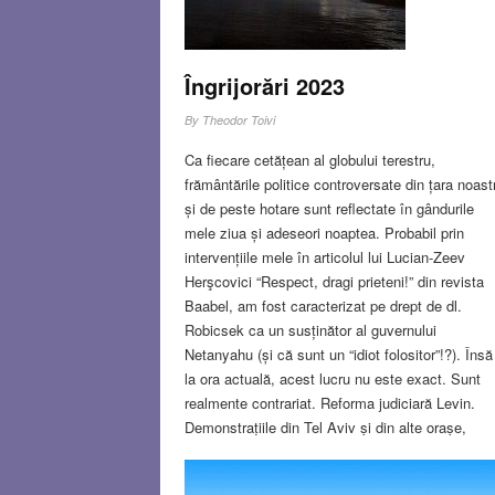
Îngrijorări 2023
By
Theodor Toivi
Ca fiecare cetățean al globului terestru,
frământările politice controversate din țara noast
și de peste hotare sunt reflectate în gândurile
mele ziua și adeseori noaptea. Probabil prin
intervențiile mele în articolul lui Lucian-Zeev
Herşcovici “Respect, dragi prieteni!” din revista
Baabel, am fost caracterizat pe drept de dl.
Robicsek ca un susținător al guvernului
Netanyahu (și că sunt un “idiot folositor”!?). Însă
la ora actuală, acest lucru nu este exact. Sunt
realmente contrariat. Reforma judiciară Levin.
Demonstrațiile din Tel Aviv și din alte orașe,
precum și intervențiile unor economiști de seam
din Israel și din străinătate mă fac să am rețineri