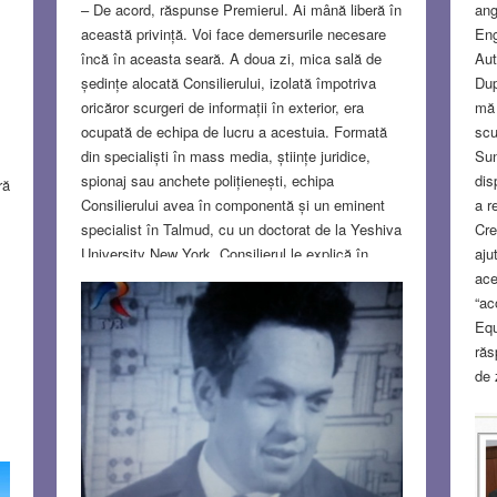
ang
– De acord, răspunse Premierul. Ai mână liberă în
Eng
această privință. Voi face demersurile necesare
Aut
încă în aceasta seară. A doua zi, mica sală de
Dup
ședințe alocată Consilierului, izolată împotriva
mă 
oricăror scurgeri de informații în exterior, era
scu
ocupată de echipa de lucru a acestuia. Formată
Sun
din specialiști în mass media, științe juridice,
dis
spionaj sau anchete polițienești, echipa
ră
a r
Consilierului avea în componentă și un eminent
Cre
specialist în Talmud, cu un doctorat de la Yeshiva
aju
University New York. Consilierul le explică în
ace
detaliu dorințele Premierului și planul pentru a le
“ac
rezolva, folosind procedee mai puțin ortodoxe, cu
Equ
care echipa era de altfel familiarizată.
Read
răs
more…
de 
bir
MAY 18, 2023
9 COMMENTS
des
per
ă
tre