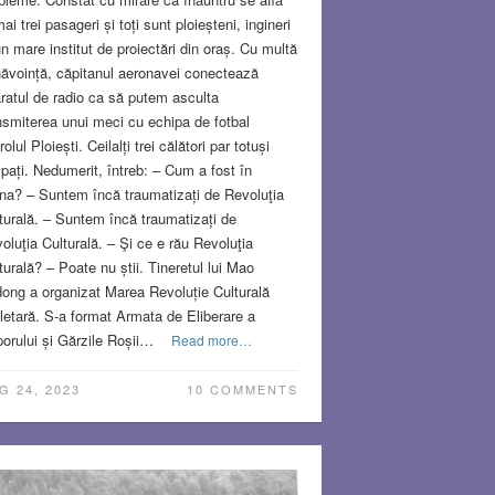
ai trei pasageri și toți sunt ploieșteni, ingineri
un mare institut de proiectări din oraș. Cu multă
ăvoință, căpitanul aeronavei conectează
ratul de radio ca să putem asculta
nsmiterea unui meci cu echipa de fotbal
olul Ploiești. Ceilalți trei călători par totuși
spați. Nedumerit, întreb: – Cum a fost în
na? – Suntem încă traumatizați de Revoluţia
turală. – Suntem încă traumatizați de
oluţia Culturală. – Şi ce e rău Revoluţia
turală? – Poate nu știi. Tineretul lui Mao
ong a organizat Marea Revoluție Culturală
letară. S-a format Armata de Eliberare a
orului și Gărzile Roșii…
Read more…
G 24, 2023
10 COMMENTS