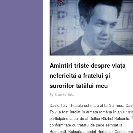
Amintiri triste despre viața
nefericită a fratelui și
surorilor tatălui meu
By
Theodor Toivi
David Toivi: Fratele cel mare al tatălui meu, Dav
Toivi a fost înrolat în armata română în anul 191
participând la cel de-al Doilea Război Balcanic. 
conformitate cu tratatul de pace semnat la
București, Bulgaria a cedat României Cadrilateru