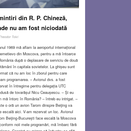
intiri din R. P. Chineză,
de nu am fost niciodată
Theodor Toivi
anul 1969 mă aflam la aeroportul internațional
emetievo din Moscova, pentru a mă întoarce
România după o deplasare de serviciu de două
tămâni în capitala sovietelor. La ghișeu sunt
ormat că nu am loc în zborul pentru care
am programarea. – Avionul dvs. a fost
ervat în întregime pentru delegația UTC
dusă de tovarășul Nicu Ceaușescu. – Și eu
 mă întorc în România? – întreb eu intrigat. –
te o oră un avion Tarom dinspre Beijing va
e escală aici. V-am rezervat un loc. Avionul
om Beijing-București face escală la Moscova
 conform noii mele programări, mă îmbarc fără
bleme. Constat cu mirare că înăuntru se află