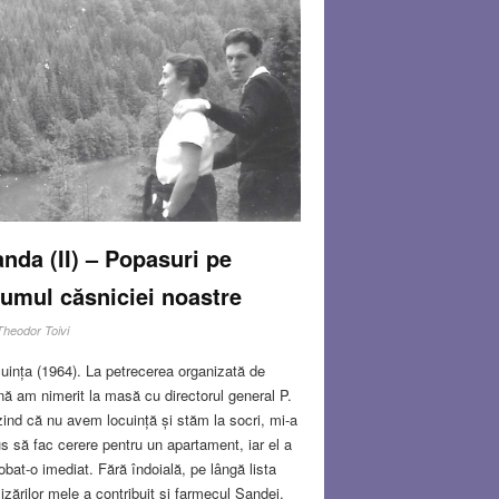
nda (II) – Popasuri pe
umul căsniciei noastre
Theodor Toivi
uința (1964). La petrecerea organizată de
nă am nimerit la masă cu directorul general P.
ind că nu avem locuință și stăm la socri, mi-a
s să fac cerere pentru un apartament, iar el a
obat-o imediat. Fără îndoială, pe lângă lista
lizărilor mele a contribuit și farmecul Sandei,