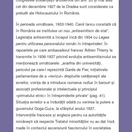
cel din decembrie 1927 de la Oradea sunt considerate ca
preludii ale Holocaustului în România.
În perioada următoare, 1933-1940, Carol Iancu constată că
în România se instituise un nou „antisemitism de stat”.
Legislația antisemită a început încă din 1934 cu
Legea
pentru utilizarea personalului român în întreprinderi.
În
rapoartele pe care ambasadorul francez Adrien Thierry le
transmite în 1936-1937 privind evoluția antisemitismului se
menționează următoarele: „anarhia din universități,
pericolul pe care-l reprezintă Garda de Fier, inițiativele
parlamentare de a «revizui» drepturile cetățenești ale
evreilor, voința de a introduce
numerus nullus
în barouri și
asociații profesionale și intelectuale și principiul
«primatului etnic» în întreprinderile private” (pag. 41).
Situația evreilor s-a înrăutățit odată cu venirea la putere a
guvernului Goga-Cuza, la sfârșitul anului 1937.
Intervențiile franceze și engleze pentru ca autoritățile
românești să respecte Tratatul minorităților nu au dat însă
roade în contextul ascensiunii fascismului în societatea