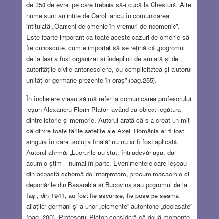
de 350 de evrei pe care trebuia să-i ducă la Chestură. Alte
nume sunt amintite de Carol Iancu în comunicarea
intitulată „Oameni de omenie în vremuri de neomenie”.
Este foarte imporant ca toate aceste cazuri de omenie să
fie cunoscute, cum e importat să se rețină că „pogromul
de la Iași a fost organizat și îndeplinit de armată și de
autoritățile civile antonesciene, cu complicitatea și ajutorul
unităților germane prezente în oraș” (pag.255).
În încheiere vreau să mă refer la comunicarea profesorului
ieșan Alexandru-Florin Platon având ca obiect legătura
dintre istorie și memorie. Autorul arată că s-a creat un mit
că dintre toate țările satelite ale Axei, România ar fi fost
singura în care „soluția finală” nu nu ar fi fost aplicată.
Autorul afirmă: „Lucrurile au stat, într-adevăr așa, dar –
acum o știm – numai în parte. Evenimentele care ieșeau
din această schemă de interpretare, precum masacrele și
deportările din Basarabia și Bucovina sau pogromul de la
Iași, din 1941, au fost fie ascunse, fie puse pe seama
aliaților germani și a unor „elemente” autohtone „declasate”
(pag. 200). Profesorul Platon consideră că două momente