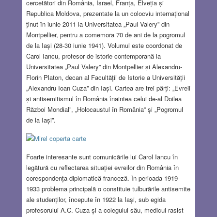
cercetători din România, Israel, Franța, Elveția și
Republica Moldova, prezentate la un colocviu internațional
ținut în iunie 2011 la Universitatea „Paul Valery” din
Montpellier, pentru a comemora 70 de ani de la pogromul
de la Iași (28-30 iunie 1941).
Volumul este coordonat de
Carol Iancu, profesor de istorie contemporană la
Universitatea „Paul Valery” din Montpellier și Alexandru-
Florin Platon, decan al Facultății de Istorie a Universității
„Alexandru Ioan Cuza” din Iași. Cartea are trei părți: „Evreii
și antisemitismul în România înaintea celui de-al Doilea
Război Mondial”, „Holocaustul în România” și „Pogromul
de la Iași”.
Foarte interesante sunt comunicările lui Carol Iancu în
legătură cu reflectarea situației evreilor din România în
corespondența diplomatică franceză. În perioada 1919-
1933 problema principală o constituie tulburările antisemite
ale studenților, începute în 1922 la Iași, sub egida
profesorului A.C. Cuza și a colegului său, medicul rasist