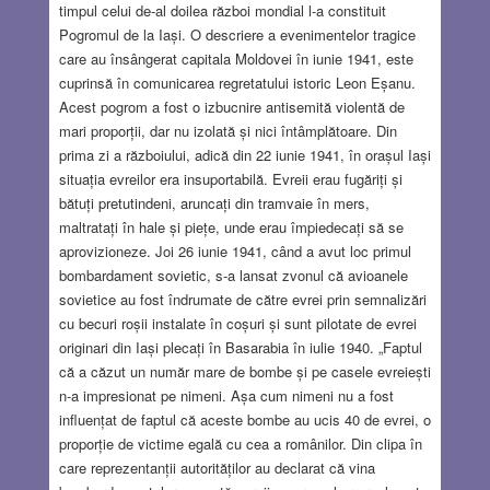
timpul celui de-al doilea război mondial l-a constituit
Pogromul de la Iași. O descriere a evenimentelor tragice
care au însângerat capitala Moldovei în iunie 1941, este
cuprinsă în comunicarea regretatului istoric Leon Eșanu.
Acest pogrom a fost o izbucnire antisemită violentă de
mari proporții, dar nu izolată și nici întâmplătoare. Din
prima zi a războiului, adică din 22 iunie 1941, în orașul Iași
situația evreilor era insuportabilă. Evreii erau fugăriți și
bătuți pretutindeni, aruncați din tramvaie în mers,
maltratați în hale și piețe, unde erau împiedecați să se
aprovizioneze. Joi 26 iunie 1941, când a avut loc primul
bombardament sovietic, s-a lansat zvonul că avioanele
sovietice au fost îndrumate de către evrei prin semnalizări
cu becuri roșii instalate în coșuri și sunt pilotate de evrei
originari din Iași plecați în Basarabia în iulie 1940. „Faptul
că a căzut un număr mare de bombe și pe casele evreiești
n-a impresionat pe nimeni. Așa cum nimeni nu a fost
influențat de faptul că aceste bombe au ucis 40 de evrei, o
proporție de victime egală cu cea a românilor. Din clipa în
care reprezentanții autorităților au declarat că vina