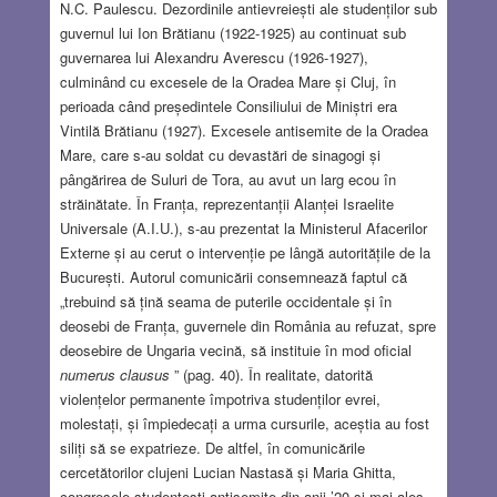
N.C. Paulescu. Dezordinile antievreiești ale studenților sub
guvernul lui Ion Brătianu (1922-1925) au continuat sub
guvernarea lui Alexandru Averescu (1926-1927),
culminând cu excesele de la Oradea Mare și Cluj, în
perioada când președintele Consiliului de Miniștri era
Vintilă Brătianu (1927). Excesele antisemite de la Oradea
Mare, care s-au soldat cu devastări de sinagogi și
pângărirea de Suluri de Tora, au avut un larg ecou în
străinătate. În Franța, reprezentanții Alanței Israelite
Universale (A.I.U.), s-au prezentat la Ministerul Afacerilor
Externe și au cerut o intervenție pe lângă autoritățile de la
București. Autorul comunicării consemnează faptul că
„trebuind să țină seama de puterile occidentale și în
deosebi de Franța, guvernele din România au refuzat, spre
deosebire de Ungaria vecină, să instituie în mod oficial
numerus clausus
” (pag. 40). În realitate, datorită
violențelor permanente împotriva studenților evrei,
molestați, și împiedecați a urma cursurile, aceștia au fost
siliți să se expatrieze. De altfel, în comunicările
cercetătorilor clujeni Lucian Nastasă și Maria Ghitta,
congresele studențești antisemite din anii ’20 și mai ales