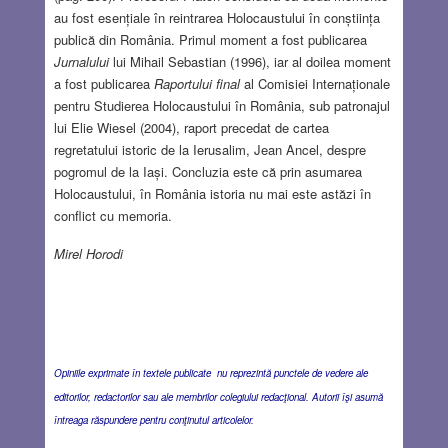
au fost esențiale în reintrarea Holocaustului în conștiința
publică din România. Primul moment a fost publicarea
Jurnalului
lui Mihail Sebastian (1996), iar al doilea moment
a fost publicarea
Raportului final
al Comisiei Internaționale
pentru Studierea Holocaustului în România, sub patronajul
lui Elie Wiesel (2004), raport precedat de cartea
regretatului istoric de la Ierusalim, Jean Ancel, despre
pogromul de la Iași. Concluzia este că prin asumarea
Holocaustului, în România istoria nu mai este astăzi în
conflict cu memoria.
Mirel Horodi
Opiniile exprimate în textele publicate nu reprezintă punctele de vedere ale
editorilor, redactorilor sau ale membrilor colegiului redacţional. Autorii îşi asumă
întreaga răspundere pentru conţinutul articolelor.