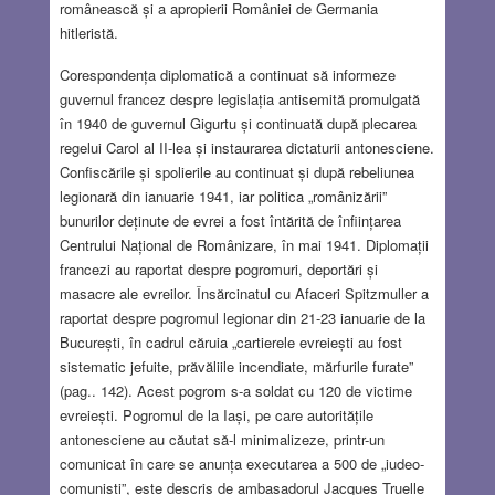
românească și a apropierii României de Germania
hitleristă.
Corespondența diplomatică a continuat să informeze
guvernul francez despre legislația antisemită promulgată
în 1940 de guvernul Gigurtu și continuată după plecarea
regelui Carol al II-lea și instaurarea dictaturii antonesciene.
Confiscările și spolierile au continuat și după rebeliunea
legionară din ianuarie 1941, iar politica „românizării”
bunurilor deținute de evrei a fost întărită de înființarea
Centrului Național de Românizare, în mai 1941. Diplomații
francezi au raportat despre pogromuri, deportări și
masacre ale evreilor. Însărcinatul cu Afaceri Spitzmuller a
raportat despre pogromul legionar din 21-23 ianuarie de la
București, în cadrul căruia „cartierele evreiești au fost
sistematic jefuite, prăvăliile incendiate, mărfurile furate”
(pag.. 142). Acest pogrom s-a soldat cu 120 de victime
evreiești. Pogromul de la Iași, pe care autoritățile
antonesciene au căutat să-l minimalizeze, printr-un
comunicat în care se anunța executarea a 500 de „iudeo-
comuniști”, este descris de ambasadorul Jacques Truelle