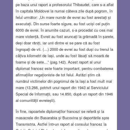
pe baza unui raport a profesorului Thibaudet, care s-a aflat
în capitala Moldovei la numai câteva zile după pogrom, în
felul următor: „Un mare număr de evrei au fost arestați și
executați. Din surse foarte sigure, au fost uciși cel puțin
6000 de evrei. În anumite cazuri, s-a procedat cu cea mai
mare violență. Evreii au fost aruncați la grămadă în șarete,
deși doar răniți, iar unii dintre ei se pare că au fost
îngropați de vii. (…) 2000 de evrei au fost duși cu trenul la
câțiva kilometri de Iași, unde au fost lăsați să moară de
foame și de sete…” (pag.142). Acest raport al unui
diplomat francez este foarte important, pentru combaterea
afirmațiilor negaționiste de tot felul. Astăzi știm că
numărul victimelor din pogromul de la Iași a fost mult mai
mare (13.266, potrivit unui raport din 1943 al Serviciului
Special de Informații, sau 14.850, după un raport din 1946
al comunității evreiești).
În fine, rapoartele diplomațIlor francezi se referă și la
masacrele din Basarabia și Bucovina și deportările spre
Transnistria. Astfel într-un raport al consului francez la