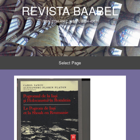
REVISTA BAABEL
ISSN 2734-4967, ISSN-L 2734-4967
Select Page