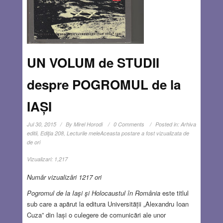
UN VOLUM de STUDII
despre POGROMUL de la
IAȘI
Jul 30, 2015
By
Mirel Horodi
0 Comments
Posted in:
Arhiva
editii
,
Ediţia 208
,
Lecturile mele
Aceasta postare a fost vizualizata de
de ori
Vizualizari:
1,217
Număr vizualizări 1217 ori
Pogromul de la Iaşi şi Holocaustul în România
este titlul
sub care a apărut la editura Universității „Alexandru Ioan
Cuza” din Iași o culegere de comunicări ale unor