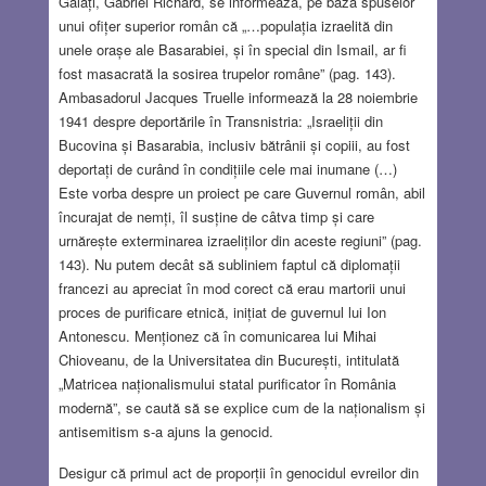
Galați, Gabriel Richard, se informează, pe baza spuselor
unui ofițer superior român că „…populația izraelită din
unele orașe ale Basarabiei, și în special din Ismail, ar fi
fost masacrată la sosirea trupelor române” (pag. 143).
Ambasadorul Jacques Truelle informează la 28 noiembrie
1941 despre deportările în Transnistria: „Israeliții din
Bucovina și Basarabia, inclusiv bătrânii și copiii, au fost
deportați de curând în condițiile cele mai inumane (…)
Este vorba despre un proiect pe care Guvernul român, abil
încurajat de nemți, îl susține de câtva timp și care
urnărește exterminarea izraeliților din aceste regiuni” (pag.
143). Nu putem decât să subliniem faptul că diplomații
francezi au apreciat în mod corect că erau martorii unui
proces de purificare etnică, inițiat de guvernul lui Ion
Antonescu. Menționez că în comunicarea lui Mihai
Chioveanu, de la Universitatea din București, intitulată
„Matricea naționalismului statal purificator în România
modernă”, se caută să se explice cum de la naționalism și
antisemitism s-a ajuns la genocid.
Desigur că primul act de proporții în genocidul evreilor din