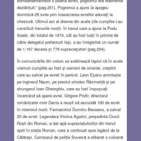
bombardamentelor o poartă evreii, pogromul era realmente
dezlănțuit.” (pag.251). Pogromul a ajuns la apogeu
duminică 29 iunie prin masacrarea evreilor adunați la
chestură. Ultimul act al dramei din acele zile cumplite l-au
constituit trenurile morții. În trenul care a ajuns la Podu
Iloaiei, din totalul de 1974, cât au fost luați în primire de
câtre delegatul prefecturii Iași, s-au înregistrat un număr
de 1.197 decese și 776 supraviețuitori (pag.254).
În comunicările din volum se sublinează faptul că în acele
vremuri cumplite au fost și oameni de omenie, creștini
care au salvat pe evreii în pericol. Leon Eșanu amintește
pe inginerul Naum, pe preotul ortodox Răzmeriță și pe
strungarul Ioan Gheorghiu, care au fost împușcați
încercând să apere evrei. Grigore Profir, directorul
românizatei mori Dacia a reușit să ascundă 100 de evrei
în interiorul morii. Farmacistul Dumitru Beceanu, a salvat
20 de evrei. Legendara Viorica Agarici, președinta Crucii
Roșii din Roman, a dat apă supraviețuitorilor din trenul
oprit în stația Roman, care a continuat spre lagărul de la
Călărași. Comisarul de poliție Suveică a eliberat o coloană