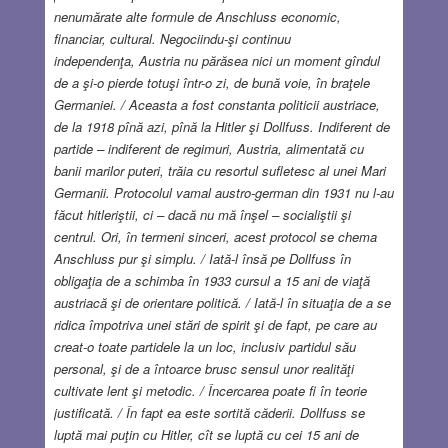
nenumărate alte formule de Anschluss economic,
financiar, cultural. Negociindu-şi continuu
independenţa, Austria nu părăsea nici un moment gîndul
de a şi-o pierde totuşi într-o zi, de bună voie, în braţele
Germaniei. / Aceasta a fost constanta politicii austriace,
de la 1918 pînă azi, pînă la Hitler şi Dollfuss. Indiferent de
partide – indiferent de regimuri, Austria, alimentată cu
banii marilor puteri, trăia cu resortul sufletesc al unei Mari
Germanii. Protocolul vamal austro-german din 1931 nu l-au
făcut hitleriştii, ci – dacă nu mă înşel – socialiştii şi
centrul. Ori, în termeni sinceri, acest protocol se chema
Anschluss pur şi simplu. / Iată-l însă pe Dollfuss în
obligaţia de a schimba în 1933 cursul a 15 ani de viaţă
austriacă şi de orientare politică. / Iată-l în situaţia de a se
ridica împotriva unei stări de spirit şi de fapt, pe care au
creat-o toate partidele la un loc, inclusiv partidul său
personal, şi de a întoarce brusc sensul unor realităţi
cultivate lent şi metodic. / Încercarea poate fi în teorie
justificată. / În fapt ea este sortită căderii. Dollfuss se
luptă mai puţin cu Hitler, cît se luptă cu cei 15 ani de