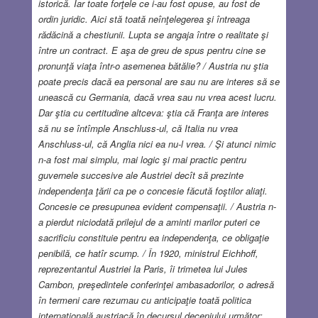
istorică. Iar toate forţele ce i-au fost opuse, au fost de
ordin juridic. Aici stă toată neînţelegerea şi întreaga
rădăcină a chestiunii. Lupta se angaja între o realitate şi
între un contract. E aşa de greu de spus pentru cine se
pronunţă viaţa într-o asemenea bătălie? /
Austria nu ştia
poate precis dacă ea personal are sau nu are interes să se
unească cu Germania, dacă vrea sau nu vrea acest lucru.
Dar ştia cu certitudine altceva: ştia că Franţa are interes
să nu se întîmple Anschluss-ul, că Italia nu vrea
Anschluss-ul, că Anglia nici ea nu-l vrea. / Şi atunci nimic
n-a fost mai simplu, mai logic şi mai practic pentru
guvernele succesive ale Austriei decît să prezinte
independenţa ţării ca pe o concesie făcută foştilor aliaţi.
Concesie ce presupunea evident compensaţii. / Austria n-
a pierdut niciodată prilejul de a aminti marilor puteri ce
sacrificiu constituie pentru ea independenţa, ce obligaţie
penibilă, ce hatîr scump. / În 1920, ministrul Eichhoff,
reprezentantul Austriei la Paris, îi trimetea lui Jules
Cambon, preşedintele conferinţei ambasadorilor, o adresă
în termeni care rezumau cu anticipaţie toată politica
internaţională austriacă în decursul deceniului următor: