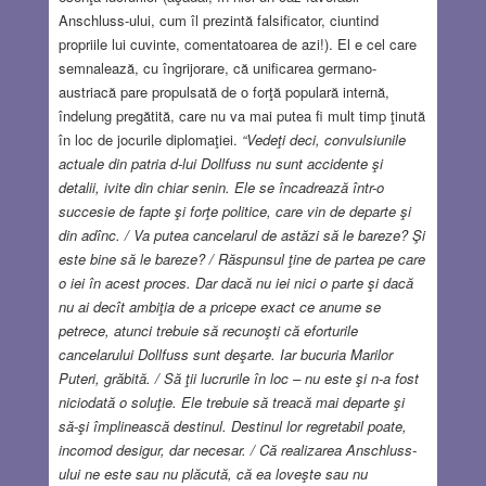
Anschluss-ului, cum îl prezintă falsificator, ciuntind
propriile lui cuvinte, comentatoarea de azi!). El e cel care
semnalează, cu îngrijorare, că unificarea germano-
austriacă pare propulsată de o forţă populară internă,
îndelung pregătită, care nu va mai putea fi mult timp ţinută
în loc de jocurile diplomaţiei.
“Vedeţi deci, convulsiunile
actuale din patria d-lui Dollfuss nu sunt accidente şi
detalii, ivite din chiar senin. Ele se încadrează într-o
succesie de fapte şi forţe politice, care vin de departe şi
din adînc. / Va putea cancelarul de astăzi să le bareze? Şi
este bine să le bareze? / Răspunsul ţine de partea pe care
o iei în acest proces. Dar dacă nu iei nici o parte şi dacă
nu ai decît ambiţia de a pricepe exact ce anume se
petrece, atunci trebuie să recunoşti că eforturile
cancelarului Dollfuss sunt deşarte. Iar bucuria Marilor
Puteri, grăbită. / Să ţii lucrurile în loc – nu este şi n-a fost
niciodată o soluţie. Ele trebuie să treacă mai departe şi
să-şi împlinească destinul. Destinul lor regretabil poate,
incomod desigur, dar necesar. / Că realizarea Anschluss-
ului ne este sau nu plăcută, că ea loveşte sau nu