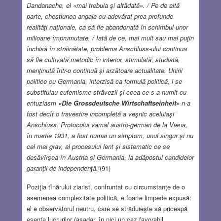
Dandanache, el «mai trebuia şi altădată». / Pe de altă
parte, chestiunea angaja cu adevărat prea profunde
realităţi naţionale, ca să fie abandonată în schimbul unor
milioane împrumutate. / Iată de ce, mai mult sau mai puţin
închisă în străinătate, problema Anschluss-ului continua
să fie cultivată metodic în interior, stimulată, studiată,
menţinută într-o continuă şi arzătoare actualitate. Unirii
politice cu Germania, interzisă ca formulă politică, i se
substituiau eufemisme străvezii şi ceea ce s-a numit cu
entuziasm
«Die Grossdeutsche Wirtschaftseinheit»
n-a
fost decît o travestire incompletă a veşnic aceluiaşi
Anschluss. Protocolul vamal austro-german de la Viena,
în martie 1931, a fost numai un simptom, unul singur şi nu
cel mai grav, al procesului lent şi sistematic ce se
desăvîrşea în Austria şi Germania, la adăpostul candidelor
garanţii de independenţă.”
(91)
Poziţia tînărului ziarist, confruntat cu circumstanţe de o
asemenea complexitate politică, e foarte limpede expusă:
el e observatorul neutru, care se străduieşte să priceapă
esenţa lucrurilor (aşadar, în nici un caz favorabil