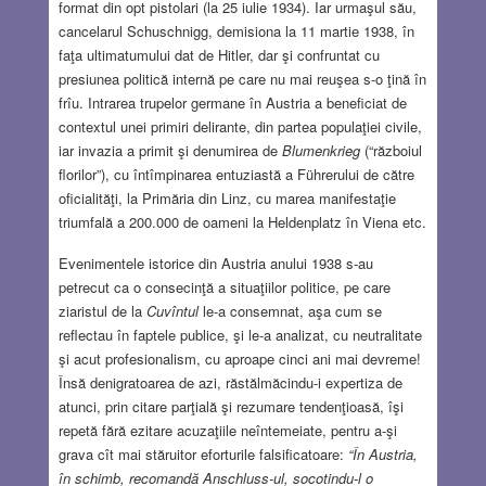
format din opt pistolari (la 25 iulie 1934). Iar urmaşul său,
cancelarul Schuschnigg, demisiona la 11 martie 1938, în
faţa ultimatumului dat de Hitler, dar şi confruntat cu
presiunea politică internă pe care nu mai reuşea s-o ţină în
frîu. Intrarea trupelor germane în Austria a beneficiat de
contextul unei primiri delirante, din partea populaţiei civile,
iar invazia a primit şi denumirea de
Blumenkrieg
(“războiul
florilor”), cu întîmpinarea entuziastă a Führerului de către
oficialităţi, la Primăria din Linz, cu marea manifestaţie
triumfală a 200.000 de oameni la Heldenplatz în Viena etc.
Evenimentele istorice din Austria anului 1938 s-au
petrecut ca o consecinţă a situaţiilor politice, pe care
ziaristul de la
Cuvîntul
le-a consemnat, aşa cum se
reflectau în faptele publice, şi le-a analizat, cu neutralitate
şi acut profesionalism, cu aproape cinci ani mai devreme!
Însă denigratoarea de azi, răstălmăcindu-i expertiza de
atunci, prin citare parţială şi rezumare tendenţioasă, îşi
repetă fără ezitare acuzaţiile neîntemeiate, pentru a-şi
grava cît mai stăruitor eforturile falsificatoare:
“În Austria,
în schimb, recomandă
Anschluss-ul, socotindu-l o