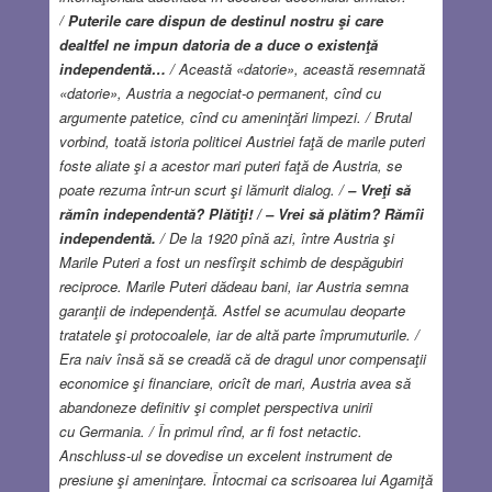
/
Puterile care dispun de destinul nostru şi care
dealtfel ne impun datoria de a duce o existenţă
independentă…
/ Această «datorie», această resemnată
«datorie», Austria a negociat-o permanent, cînd cu
argumente patetice, cînd cu ameninţări limpezi. / Brutal
vorbind, toată istoria politicei Austriei faţă de marile puteri
foste aliate şi a acestor mari puteri faţă de Austria, se
poate rezuma într-un scurt şi lămurit dialog. /
– Vreţi să
rămîn independentă? Plătiţi! / – Vrei să plătim? Rămîi
independentă.
/ De la 1920 pînă azi, între Austria şi
Marile Puteri a fost un nesfîrşit schimb de despăgubiri
reciproce. Marile Puteri dădeau bani, iar Austria semna
garanţii de independenţă. Astfel se acumulau deoparte
tratatele şi protocoalele, iar de altă parte împrumuturile. /
Era naiv însă să se creadă că de dragul unor compensaţii
economice şi financiare, oricît de mari, Austria avea să
abandoneze definitiv şi complet perspectiva unirii
cu Germania. / În primul rînd, ar fi fost netactic.
Anschluss-ul se dovedise un excelent instrument de
presiune şi ameninţare. Întocmai ca scrisoarea lui Agamiţă