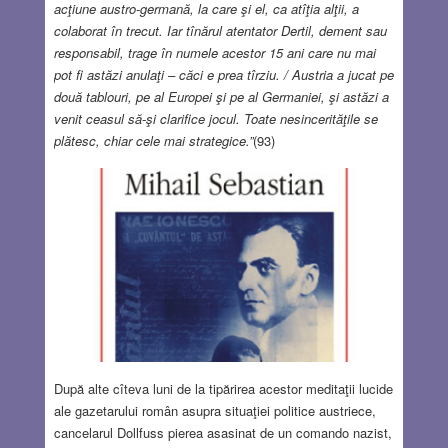
acţiune austro-germană, la care şi el, ca atîţia alţii, a
colaborat în trecut. Iar tînărul atentator Dertil, dement sau
responsabil, trage în numele acestor 15 ani care nu mai
pot fi astăzi anulaţi – căci e prea tîrziu. / Austria a jucat pe
două tablouri, pe al Europei şi pe al Germaniei, şi astăzi a
venit ceasul să-şi clarifice jocul. Toate nesincerităţile se
plătesc, chiar cele mai strategice.”
(93)
După alte cîteva luni de la tipărirea acestor meditaţii lucide
ale gazetarului român asupra situaţiei politice austriece,
cancelarul Dollfuss pierea asasinat de un comando nazist,