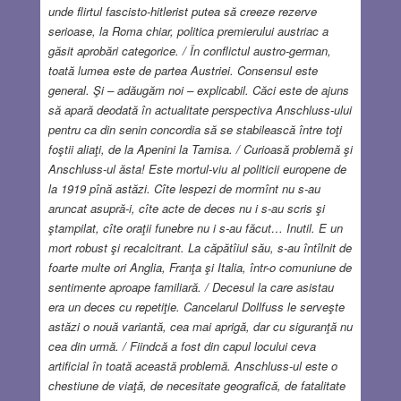
unde flirtul fascisto-hitlerist putea să creeze rezerve
serioase, la Roma chiar, politica premierului austriac a
găsit aprobări categorice. / În conflictul austro-german,
toată lumea este de partea Austriei. Consensul este
general. Şi – adăugăm noi – explicabil. Căci este de ajuns
să apară deodată în actualitate perspectiva Anschluss-ului
pentru ca din senin concordia să se stabilească între toţi
foştii aliaţi, de la Apenini la Tamisa. / Curioasă problemă şi
Anschluss-ul ăsta! Este mortul-viu al politicii europene de
la 1919 pînă astăzi. Cîte lespezi de mormînt nu s-au
aruncat asupră-i, cîte acte de deces nu i s-au scris şi
ştampilat, cîte oraţii funebre nu i s-au făcut… Inutil. E un
mort robust şi recalcitrant. La căpătîiul său, s-au întîlnit de
foarte multe ori Anglia, Franţa şi Italia, într-o comuniune de
sentimente aproape familiară. / Decesul la care asistau
era un deces cu repetiţie. Cancelarul Dollfuss le serveşte
astăzi o nouă variantă, cea mai aprigă, dar cu siguranţă nu
cea din urmă. / Fiindcă a fost din capul locului ceva
artificial în toată această problemă. Anschluss-ul este o
chestiune de viaţă, de necesitate geografică, de fatalitate