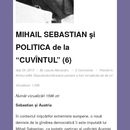
MIHAIL SEBASTIAN şi
POLITICA de la
“CUVÎNTUL” (6)
Sep 24, 2015
By
Laszlo Alexandru
0 Comments
Posted in:
Arhiva editii
,
Disputandum
Aceasta postare a fost vizualizata de de ori
Vizualizari:
1,596
Număr vizualizări 1596 ori
Sebastian şi Austria
În contextul mişcărilor extremiste europene, o nouă
demisie de la gîndirea democratică îi este imputată lui
Mihail Sebastian, ca ipotetic partizan al unificării Austriei