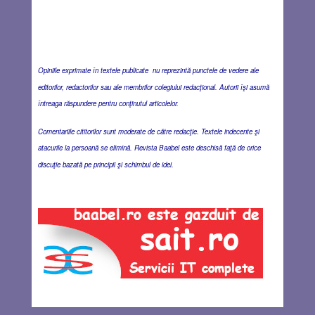
Opiniile exprimate în textele publicate nu reprezintă punctele de vedere ale
editorilor, redactorilor sau ale membrilor colegiului redacţional. Autorii îşi asumă
întreaga răspundere pentru conţinutul articolelor.
Comentariile cititorilor sunt moderate de către redacţie. Textele indecente şi
atacurile la persoană se elimină. Revista Baabel este deschisă faţă de orice
discuţie bazată pe principii şi schimbul de idei.