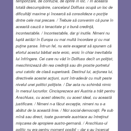
temporizare, de confuzie, de oprire în loc. / În această
totală descumpănire, cancelarul Dollfuss ocupă un loc de
dificultăţi maxime şi încearcă să consolideze o poziţie
dintre cele mai precare. / Trebuie să convenim că pune în
această cauză o tenacitate şi o bună credinţă,
incontestabile. / Incontestabile, dar şi inutile. Nimeni nu
luptă astăzi în Europa cu mai multă încordare şi cu mai
puţine şanse. Într-un fel, nu este exagerat să spunem că
efortul acestui bărbat este eroic, eroic în chiar inevitabila
lui înfrîngere. Cei care nu văd în Dollfuss decît un poliţist,
meschinizează din rea credinţă sau din prostie portretul
unui catolic de clasă superioară. Destinul lui, acţiunea lui,
directivele acestei acţiuni, sunt într-adevăr cu mult peste
nivelul unei politici poliţiste. / Dar asta nu schimbă nimic
în mersul lucrurilor. Cincisprezece ani Austria a trăit pentru
Anschluss, cu acest obiectiv, cu acest ideal, cu această
justificare. / Nimeni n-a făcut excepţie, nimeni nu s-a
abătut de la această linie. / Nici social-democraţii. Pe sub
mînă sau direct, toate guvernele austriace au întreţinut
mişcarea de apropiere austro-germană. / Anschluss-ul
politic nu era pentru moment posibil – dar s-au încercat