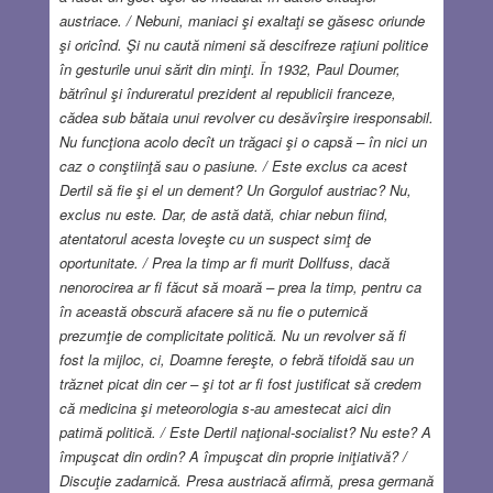
austriace. / Nebuni, maniaci şi exaltaţi se găsesc oriunde
şi oricînd. Şi nu caută nimeni să descifreze raţiuni politice
în gesturile unui sărit din minţi. În 1932, Paul Doumer,
bătrînul şi îndureratul prezident al republicii franceze,
cădea sub bătaia unui revolver cu desăvîrşire iresponsabil.
Nu funcţiona acolo decît un trăgaci şi o capsă – în nici un
caz o conştiinţă sau o pasiune. / Este exclus ca acest
Dertil să fie şi el un dement? Un Gorgulof austriac? Nu,
exclus nu este. Dar, de astă dată, chiar nebun fiind,
atentatorul acesta loveşte cu un suspect simţ de
oportunitate. / Prea la timp ar fi murit Dollfuss, dacă
nenorocirea ar fi făcut să moară – prea la timp, pentru ca
în această obscură afacere să nu fie o puternică
prezumţie de complicitate politică. Nu un revolver să fi
fost la mijloc, ci, Doamne fereşte, o febră tifoidă sau un
trăznet picat din cer – şi tot ar fi fost justificat să credem
că medicina şi meteorologia s-au amestecat aici din
patimă politică. / Este Dertil naţional-socialist? Nu este? A
împuşcat din ordin? A împuşcat din proprie iniţiativă? /
Discuţie zadarnică. Presa austriacă afirmă, presa germană