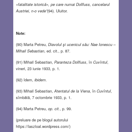
«fatalitate istorică», pe care numai Dollfuss, cancelarul
Austriei, n-o vede”
(94). Uluitor.
Note:
(90) Marta Petreu,
Diavolul şi ucenicul său: Nae Ionescu –
Mihail Sebastian
, ed. cit., p. 87.
(91) Mihail Sebastian,
Paranteza Dollfuss
, în
Cuvîntul
,
vineri, 23 iunie 1933, p. 1.
(92) Idem,
ibidem
.
(93) Mihail Sebastian,
Atentatul de la Viena
, în
Cuvîntul
,
sîmbătă, 7 octombrie 1933, p. 1.
(94) Marta Petreu,
op. cit.
, p. 99.
(preluare de pe blogul autorului
https://laszloal.wordpress.com/)