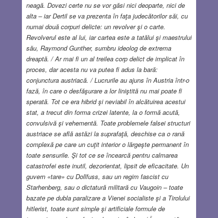
neagă. Dovezi certe nu se vor găsi nici deoparte, nici de
alta – iar Dertil se va prezenta în faţa judecătorilor săi, cu
numai două corpuri delicte: un revolver şi o carte.
Revolverul este al lui, iar cartea este a tatălui şi maestrului
său, Raymond Gunther, sumbru ideolog de extrema
dreaptă. / Ar mai fi un al treilea corp delict de implicat în
proces, dar acesta nu va putea fi adus la bară:
conjunctura austriacă. / Lucrurile au ajuns în Austria într-o
fază, în care o desfăşurare a lor liniştită nu mai poate fi
sperată. Tot ce era hibrid şi neviabil în alcătuirea acestui
stat, a trecut din forma crizei latente, la o formă acută,
convulsivă şi vehementă. Toate problemele falsei structuri
austriace se află astăzi la suprafaţă, deschise ca o rană
complexă pe care un cuţit interior o lărgeşte permanent în
toate sensurile. Şi tot ce se încearcă pentru calmarea
catastrofei este inutil, dezorientat, lipsit de eficacitate. Un
guvern «tare» cu Dollfuss, sau un regim fascist cu
Starhenberg, sau o dictatură militară cu Vaugoin – toate
bazate pe dubla paralizare a Vienei socialiste şi a Tirolului
hitlerist, toate sunt simple şi artificiale formule de