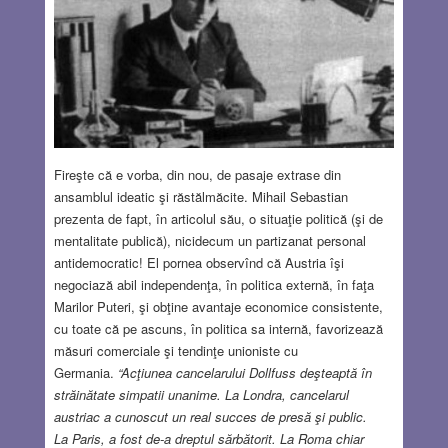
Fireşte că e vorba, din nou, de pasaje extrase din
ansamblul ideatic şi răstălmăcite. Mihail Sebastian
prezenta de fapt, în articolul său, o situaţie politică (şi de
mentalitate publică), nicidecum un partizanat personal
antidemocratic! El pornea observînd că Austria îşi
negociază abil independenţa, în politica externă, în faţa
Marilor Puteri, şi obţine avantaje economice consistente,
cu toate că pe ascuns, în politica sa internă, favorizează
măsuri comerciale şi tendinţe unioniste cu
Germania.
“Acţiunea cancelarului Dollfuss deşteaptă în
străinătate simpatii unanime. La Londra, cancelarul
austriac a cunoscut un real succes de presă şi public.
La Paris, a fost de-a dreptul sărbătorit. La Roma chiar