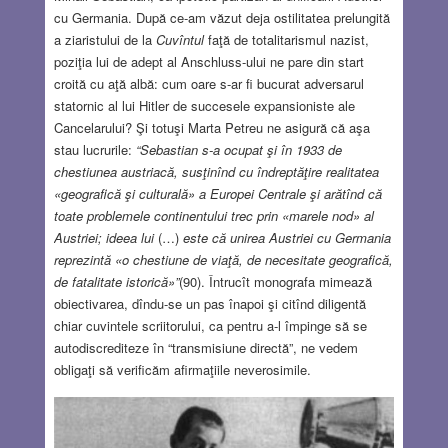
cu Germania. După ce-am văzut deja ostilitatea prelungită
a ziaristului de la
Cuvîntul
faţă de totalitarismul nazist,
poziţia lui de adept al Anschluss-ului ne pare din start
croită cu aţă albă: cum oare s-ar fi bucurat adversarul
statornic al lui Hitler de succesele expansioniste ale
Cancelarului?
Şi totuşi Marta Petreu ne asigură că aşa
stau lucrurile:
“Sebastian s-a ocupat şi în 1933 de
chestiunea austriacă, susţinînd cu îndreptăţire realitatea
«geografică şi culturală» a Europei Centrale şi arătînd că
toate problemele continentului trec prin «marele nod» al
Austriei; ideea lui
(…)
este că unirea Austriei cu Germania
reprezintă «o chestiune de viaţă, de necesitate geografică,
de fatalitate istorică»”
(90). Întrucît monografa mimează
obiectivarea, dîndu-se un pas înapoi şi citînd diligentă
chiar cuvintele scriitorului, ca pentru a-l împinge să se
autodiscrediteze în “transmisiune directă”, ne vedem
obligaţi să verificăm afirmaţiile neverosimile.