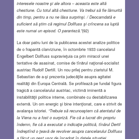
interesele noastre şi ale altora – aceasta este altă
chestiune. Cu totul altă chestiune. Va trebui să fie lămurită
din timp, pentru a nu ne lăsa surprinşi. / Deocamdată e
suficient să ştim că regimul Dollfuss şi crîncena sa luptă
este numai un episod. O paranteză.”
(92)
La doar patru luni de la publicarea acestei analize politice
de o frapantă clarviziune, în octombrie 1933 cancelarul
Engelbert Dollfuss supravieţuia ca prin miracol unei
tentative de asasinat, comise de tînărul naţional-socialist
austriac Rudolf Dertill. Un nou prilej pentru ziaristul M.
Sebastian de a-şi prezenta judecăţile asupra agitatei
realităţi din Europa Centrală. Se profilează pe fundal figura
tragică a cancelarului austriac, victimă iminentă a
instabilităţii politice interne, combinate cu destabilizarea
externă. Un om energic şi bine intenţionat, care e strivit de
avalanşa istoriei.
“Trebuie să recunoaştem că atentatul de
la Viena nu a fost o surpriză. Fie că a lucrat din propriu
îndemn, fie că a executat o indicaţie politică, tînărul Dertil
îndreptînd o ţeavă de revolver asupra cancelarului Dollfuss
a făcut un gest uşor de încadrat în datele situaţiei