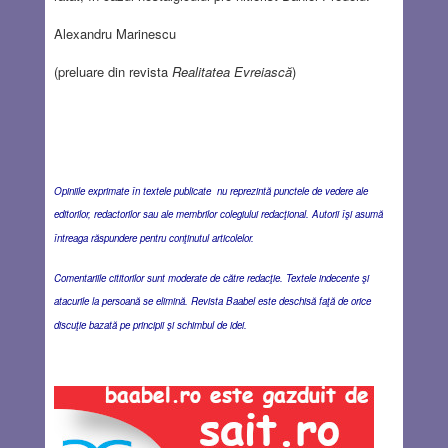
Alexandru Marinescu
(preluare din revista
Realitatea Evreiască
)
Opiniile exprimate în textele publicate nu reprezintă punctele de vedere ale
editorilor, redactorilor sau ale membrilor colegiului redacţional. Autorii îşi asumă
întreaga răspundere pentru conţinutul articolelor.
Comentariile cititorilor sunt moderate de către redacţie. Textele indecente şi
atacurile la persoană se elimină. Revista Baabel este deschisă faţă de orice
discuţie bazată pe principii şi schimbul de idei.