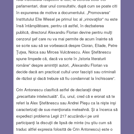
parlamentari, doar unul consultativ, după cum se poate citi
în expunerea de motive a documentului. „Promovarea”
Institutului Elie Wiesel pe primul loc al „vinovaţilor” nu este
însă întâmplătoare, pentru că astfel, în dezbaterea
publică, directorul Alexandru Florian devine pentru mulţi
cenzorul şef care nu va mai permite de acum înainte să
se scrie sau să se vorbească despre Cioran, Eliade, Petre
Ţuţea, Noica sau Mircea Vulcănescu. Alex Ştefănescu
spune limpede că, dacă va scrie în „Istoria literaturii
române” despre amintiţii autori, „Alexandru Florian va
decide dacă am practicat cultul unor fascişti sau criminali
de război şi dacă trebuie să fiu condamnat la închisoare”.
Crin Antonescu clasifică astfel de declaraţii drept
„precaritate intelectuală”. Eu, unul, cred că e eronat să te
referi la Alex Ştefănescu sau Andrei Pleşu ca la nişte inşi
caracterizaţi de sus-menţionata meteahnă. Şi a încerca să
expediezi problema Legii 217 acuzându-i pe unii
participanţi la discuţii de lipsă de minte (nu ştiu cum să
traduc altfel expresia folosită de Crin Antonescu) este o