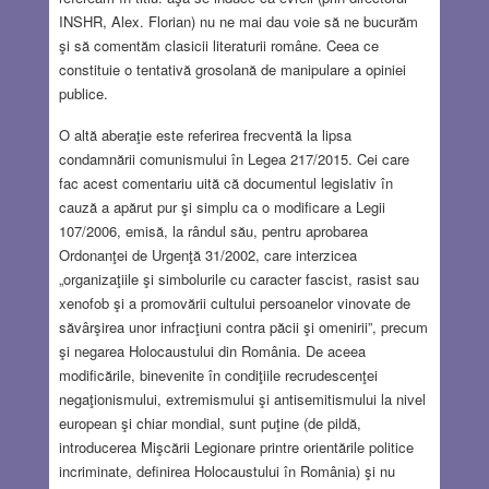
INSHR, Alex. Florian) nu ne mai dau voie să ne bucurăm
şi să comentăm clasicii literaturii române. Ceea ce
constituie o tentativă grosolană de manipulare a opiniei
publice.
O altă aberaţie este referirea frecventă la lipsa
condamnării comunismului în Legea 217/2015. Cei care
fac acest comentariu uită că documentul legislativ în
cauză a apărut pur şi simplu ca o modificare a Legii
107/2006, emisă, la rândul său, pentru aprobarea
Ordonanţei de Urgenţă 31/2002, care interzicea
„organizaţiile şi simbolurile cu caracter fascist, rasist sau
xenofob şi a promovării cultului persoanelor vinovate de
săvârşirea unor infracţiuni contra păcii şi omenirii”, precum
şi negarea Holocaustului din România. De aceea
modificările, binevenite în condiţiile recrudescenţei
negaţionismului, extremismului şi antisemitismului la nivel
european şi chiar mondial, sunt puţine (de pildă,
introducerea Mişcării Legionare printre orientările politice
incriminate, definirea Holocaustului în România) şi nu