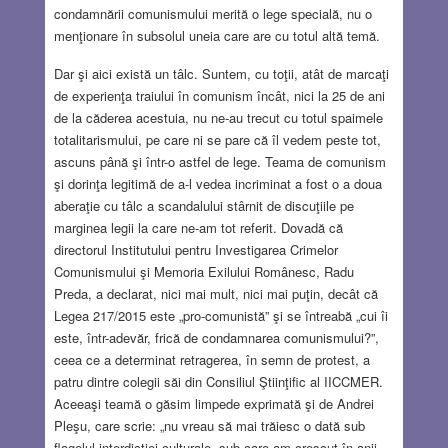
condamnării comunismului merită o lege specială, nu o
menţionare în subsolul uneia care are cu totul altă temă.
Dar şi aici există un tâlc. Suntem, cu toţii, atât de marcaţi
de experienţa traiului în comunism încât, nici la 25 de ani
de la căderea acestuia, nu ne-au trecut cu totul spaimele
totalitarismului, pe care ni se pare că îl vedem peste tot,
ascuns până şi într-o astfel de lege. Teama de comunism
şi dorinţa legitimă de a-l vedea incriminat a fost o a doua
aberaţie cu tâlc a scandalului stârnit de discuţiile pe
marginea legii la care ne-am tot referit. Dovadă că
directorul Institutului pentru Investigarea Crimelor
Comunismului şi Memoria Exilului Românesc, Radu
Preda, a declarat, nici mai mult, nici mai puţin, decât că
Legea 217/2015 este „pro-comunistă” şi se întreabă „cui îi
este, într-adevăr, frică de condamnarea comunismului?”,
ceea ce a determinat retragerea, în semn de protest, a
patru dintre colegii săi din Consiliul Ştiinţific al IICCMER.
Aceeaşi teamă o găsim limpede exprimată şi de Andrei
Pleşu, care scrie: „nu vreau să mai trăiesc o dată sub
flagelul interdicţiei culturale, sub care am crescut în anii