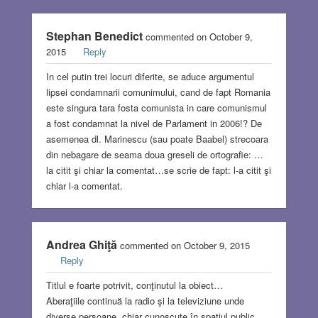
Stephan Benedict
commented on October 9,
2015
Reply
In cel putin trei locuri diferite, se aduce argumentul
lipsei condamnarii comunimului, cand de fapt Romania
este singura tara fosta comunista in care comunismul
a fost condamnat la nivel de Parlament in 2006!? De
asemenea dl. Marinescu (sau poate Baabel) strecoara
din nebagare de seama doua greseli de ortografie: …
la citit şi chiar la comentat…se scrie de fapt: l-a citit şi
chiar l-a comentat.
Andrea Ghiţă
commented on October 9, 2015
Reply
Titlul e foarte potrivit, conţinutul la obiect…
Aberaţiile continuă la radio şi la televiziune unde
diverse persoane, chiar cunoscute în spaţiul public