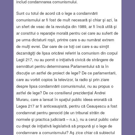
includ condamnarea comunismului.
Sunt cu totul de acord că o lege a condamnării
comunismului ar fi fost de mult necesară şi chiar şi azi, la
un sfert de veac de la revoluţia din 1989, ar fi încă utilă şi
ar constitui o reparaţie morală pentru cei care au suferit de
pe urma dictaturii roşii, printre care s-au numărat extrem
de mulţi evrei. Dar oare de ce toţi cei care s-au simţit
dezamăgiţi de lipsa oricărei referiri la comunism din corpul
Legii 217, nu au pornit o iniţiativă civică de strângere de
semnături pentru determinarea Parlamentului să ia în
discuţie un astfel de proiect de lege? De ce parlamentarii,
care au vorbit copios la televizor, la radio şi prin ziare
despre lipsa condamnării comunismului, nu au propus o
astfel de lege? De ce consilierul prezidenţial Andrei
Muraru, care a lansat în spaţiul public ideea eronată că
Legea 217 ar fi anticeauşistă, pentru că Ceauşescu a fost
condamnat pentru genocid (de un tribunal străin de
normele şi practica judiciară – n.a.), nu a cerut public celor
cu drept de iniţiativă legislativă să propună şi o lege de
condamnare a comunismului? Aş zice chiar că subiectul