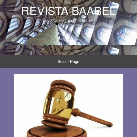
REVISTA BAABEL
ISSN 2734-4967, ISSN-L 2734-4967
Select Page