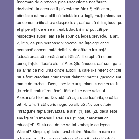
încercare de a rezolva prea uşor dilema nesfârşitei
dezbateri. În ceea ce îl priveşte pe Alex Ştefănescu,
bănuiesc că nu a citit niciodată textul legii, mulţumindu-se
cu comentariile altora despre text, dar ca să îl liniştesc, pe
el şi pe alţii care se întreabă dacă îi mai pot citi pe
respectivii autori, am să le spun că legea prevede, la art.
2, lit c, că prin persoane vinovate „se înţelege orice
persoană condamnată definitiv de către o instanţă
judecătorească română ori străină”. E drept că nu am
cunoştinţele literare ale lui Alex Ştefănescu, dar sunt gata
să afirm că nici unul dintre autorii la care s-a referit criticul
nu a fost vreodată condamnat definitiv pentru „genocid sau
crime de război”. Deci, liber la citit şi chiar la comentat în
„Istoria literaturii române”, fără a i se cere voie lui
Alexandru Florian. Dovadă, că aşa stau lucrurile, e că la
art. 4, alin. 3 stă scris negru pe alb că „Nu constituie
infracţiune fapta prevăzută la alin. (1) sau (2), dacă este
săvârşită în interesul artei sau ştiinţei, cercetării ori
educaţiei”. Şi atunci, de ce se tot vorbeşte de legea
Wiesel? Simplu, şi ăsta-i unul dintre tâlcurile la care ne
refeream în titlu: aşa se induce că evreii (prin directorul