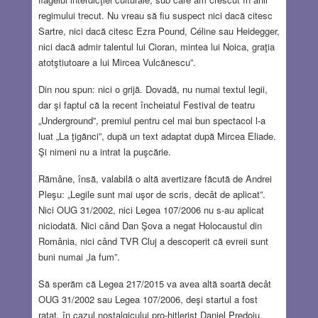
regimului trecut. Nu vreau să fiu suspect nici dacă citesc
Sartre, nici dacă citesc Ezra Pound, Céline sau Heidegger,
nici dacă admir talentul lui Cioran, mintea lui Noica, graţia
atotştiutoare a lui Mircea Vulcănescu”.
Din nou spun: nici o grijă. Dovadă, nu numai textul legii,
dar şi faptul că la recent încheiatul Festival de teatru
„Underground”, premiul pentru cel mai bun spectacol l-a
luat „La ţigănci”, după un text adaptat după Mircea Eliade.
Şi nimeni nu a intrat la puşcărie.
Rămâne, însă, valabilă o altă avertizare făcută de Andrei
Pleşu: „Legile sunt mai uşor de scris, decât de aplicat”.
Nici OUG 31/2002, nici Legea 107/2006 nu s-au aplicat
niciodată. Nici când Dan Şova a negat Holocaustul din
România, nici când TVR Cluj a descoperit că evreii sunt
buni numai „la fum”.
Să sperăm că Legea 217/2015 va avea altă soartă decât
OUG 31/2002 sau Legea 107/2006, deşi startul a fost
ratat, în cazul nostalgicului pro-hitlerist Daniel Predoiu.