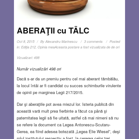
ABERAŢII cu TÂLC
Oct 8, 2015
By
Alexandru Marinescu
3 comments
Posted
in:
Ediţia 212
,
Opinia mea
Aceasta postare a fost vizualizata de de ori
Vizualizari:
498
Număr vizualizări 498 ori
Dacă s-ar da un premiu pentru cel mai aberant tămbălău,
la locul întâi ar fi candidat cu succes schimburile virulente
de opinii pe marginea Legii 217/2015.
Dar şi aberaţiile pot avea miezul lor. Isteria publică din
această vară mult prea fierbinte a făcut ca până şi
paternitatea legii să fie uitată, astfel că mai nimeni să nu
se refere la document ca Legea Antonescu-Scutaru-
Gerea, ea fiind adesea botezată „Legea Elie Wiesel”,
deşi
rolul institutului respectiv a fost, la cererea celor trei