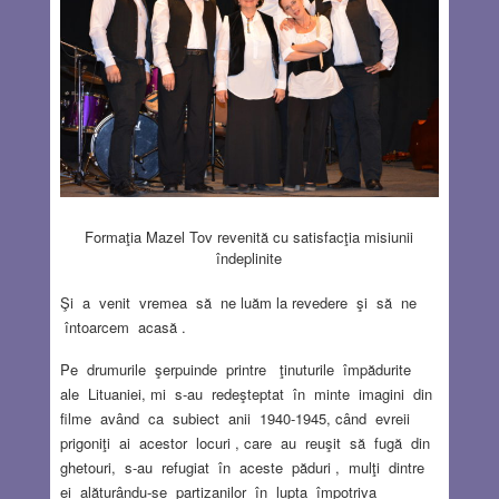
Formaţia Mazel Tov revenită cu satisfacţia misiunii
îndeplinite
Şi a venit vremea să ne luăm la revedere şi să ne
întoarcem acasă .
Pe drumurile şerpuinde printre ţinuturile împădurite
ale Lituaniei, mi s-au redeşteptat în minte imagini din
filme având ca subiect anii 1940-1945, când evreii
prigoniţi ai acestor locuri , care au reuşit să fugă din
ghetouri, s-au refugiat în aceste păduri , mulţi dintre
ei alăturându-se partizanilor în lupta împotriva