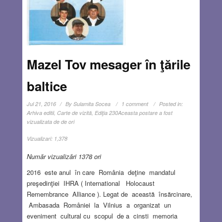
Mazel Tov mesager în ţările
baltice
Jul 21, 2016
By
Sulamita Socea
1 comment
Posted in:
Arhiva editii
,
Carte de vizită
,
Ediţia 230
Aceasta postare a fost
vizualizata de de ori
Vizualizari:
1,378
Număr vizualizări 1378 ori
2016 este anul în care România deţine mandatul
preşedinţiei IHRA ( International Holocaust
Remembrance Alliance ). Legat de această însărcinare,
Ambasada României la Vilnius a organizat un
eveniment cultural cu scopul de a cinsti memoria