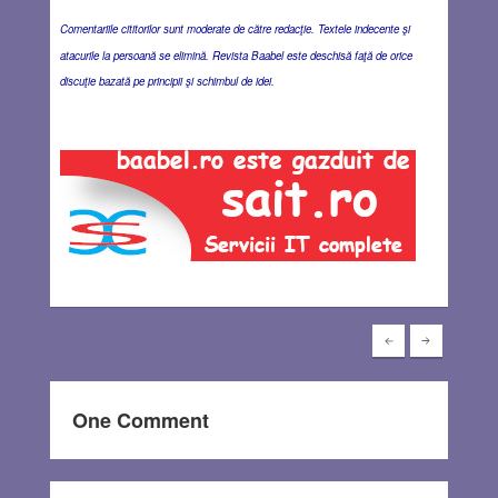
Comentariile cititorilor sunt moderate de către redacţie. Textele indecente şi
atacurile la persoană se elimină. Revista Baabel este deschisă faţă de orice
discuţie bazată pe principii şi schimbul de idei.
One Comment