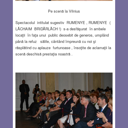
Pe scenă la Vilnius
Spectacolul intitulat sugestiv RUMENYE , RUMENYE (
LĂCHAIM BRIDĂRLĂCH !) s-a desfăşurat în ambele
locaţii în faţa unui public deosebit de generos, umplând
până la refuz sălile, cântând împreună cu noi şi
răsplătind cu aplauze furtunoase , însoţite de aclamaţii la
scenă deschisă prestaţia noastră .