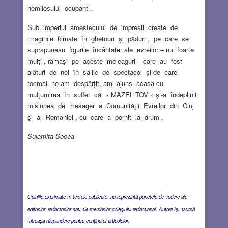
nemilosului ocupant .
Sub imperiul amestecului de impresii create de
imaginile filmate în ghetouri şi păduri , pe care se
suprapuneau figurile încântate ale evreilor – nu foarte
mulţi , rămaşi pe aceste meleaguri – care au fost
alături de noi în sălile de spectacol şi de care
tocmai ne-am despărţit, am ajuns acasă cu
mulţumirea în suflet că « MAZEL TOV » şi-a îndeplinit
misiunea de mesager a Comunităţii Evreilor din Cluj
şi al României , cu care a pornit la drum .
Sulamita Socea
Opiniile exprimate în textele publicate nu reprezintă punctele de vedere ale
editorilor, redactorilor sau ale membrilor colegiului redacţional. Autorii îşi asumă
întreaga răspundere pentru conţinutul articolelor.