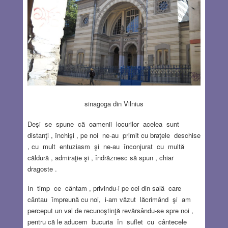
sinagoga din Vilnius
Deşi se spune că oamenii locurilor acelea sunt
distanţi , închişi , pe noi ne-au primit cu braţele deschise
, cu mult entuziasm şi ne-au înconjurat cu multă
căldură , admiraţie şi , îndrăznesc să spun , chiar
dragoste .
În timp ce cântam , privindu-i pe cei din sală care
cântau împreună cu noi, i-am văzut lăcrimând şi am
perceput un val de recunoştinţă revărsându-se spre noi ,
pentru că le aducem bucuria în suflet cu cântecele