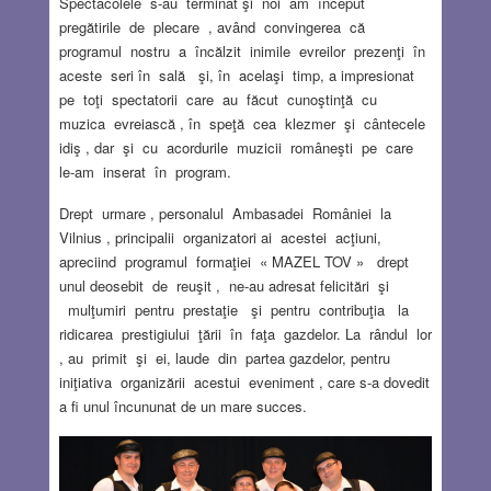
Spectacolele s-au terminat şi noi am început
pregătirile de plecare , având convingerea că
programul nostru a încălzit inimile evreilor prezenţi în
aceste seri în sală şi, în acelaşi timp, a impresionat
pe toţi spectatorii care au făcut cunoştinţă cu
muzica evreiască , în speţă cea klezmer şi cântecele
idiş , dar şi cu acordurile muzicii româneşti pe care
le-am inserat în program.
Drept urmare , personalul Ambasadei României la
Vilnius , principalii organizatori ai acestei acţiuni,
apreciind programul formaţiei « MAZEL TOV » drept
unul deosebit de reuşit , ne-au adresat felicitări şi
mulţumiri pentru prestaţie şi pentru contribuţia la
ridicarea prestigiului ţării în faţa gazdelor. La rândul lor
, au primit şi ei, laude din partea gazdelor, pentru
iniţiativa organizării acestui eveniment , care s-a dovedit
a fi unul încununat de un mare succes.