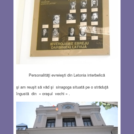
Personalităţi evreieşti din Letonia interbelică
şi am reuşit să văd şi sinagoga situată pe o străduţă
îngustă din « oraşul vechi » .