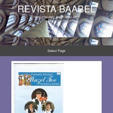
REVISTA BAABEL
ISSN 2734-4967, ISSN-L 2734-4967
Select Page