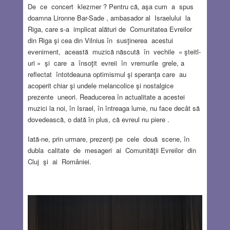
De ce concert klezmer ? Pentru că, aşa cum a spus
doamna Lironne Bar-Sade , ambasador al Israelului la
Riga, care s-a implicat alături de Comunitatea Evreilor
din Riga şi cea din Vilnius în susţinerea acestui
eveniment, această muzică născută în vechile « şteitl-
uri » şi care a însoţit evreii în vremurile grele, a
reflectat întotdeauna optimismul şi speranţa care au
acoperit chiar şi undele melancolice şi nostalgice
prezente uneori. Readucerea în actualitate a acestei
muzici la noi, în Israel, în întreaga lume, nu face decât să
dovedească, o dată în plus, că evreul nu piere .
Iată-ne, prin urmare, prezenţi pe cele două scene, în
dubla calitate de mesageri ai Comunităţii Evreilor din
Cluj şi ai României.