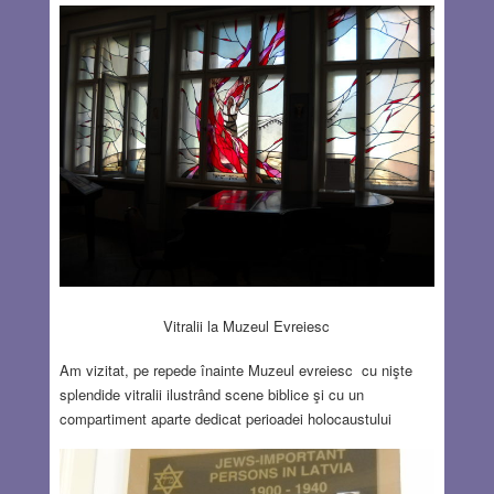
Vitralii la Muzeul Evreiesc
Am vizitat, pe repede înainte Muzeul evreiesc cu nişte
splendide vitralii ilustrând scene biblice şi cu un
compartiment aparte dedicat perioadei holocaustului