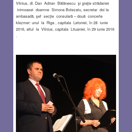
Vilnius, dl. Dan Adrian Bălănescu şi graţie strădaniei
inimoasei doamne Simona Botezatu, secretar doi la
ambasadă, şef secţie consulară – două concerte
klezmer: unul la Riga , capitala Letoniei, în 28 iunie
2016, altul la Vilnius, capitala Lituaniei, în 29 iunie 2016
.