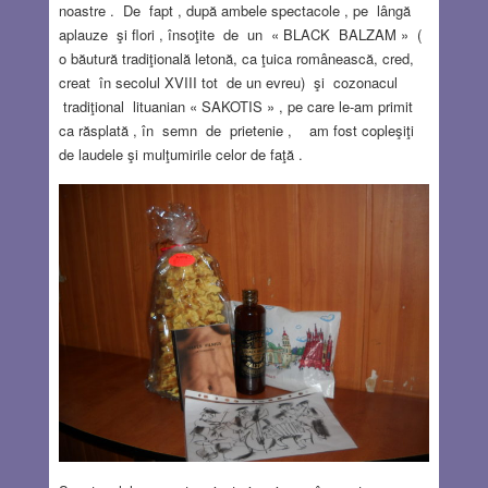
noastre . De fapt , după ambele spectacole , pe lângă
aplauze şi flori , însoţite de un « BLACK BALZAM » (
o băutură tradiţională letonă, ca ţuica românească, cred,
creat în secolul XVIII tot de un evreu) şi cozonacul
tradiţional lituanian « SAKOTIS » , pe care le-am primit
ca răsplată , în semn de prietenie , am fost copleşiţi
de laudele şi mulţumirile celor de faţă .