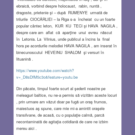
ebraică, vorbind despre holocaust, rabin, nuntă ,
dragoste, prietenie şi – după RUMENYE urmată de
trilurile CIOCÂRLIEI – la Riga s-a încheiat cu un foarte
popular cântec leton, KUR KU TECI şi HAVA NAGILA ,
despre care am aflat că aparţine unui evreu născut
în Letonia. La Vilnius, unde publicul a încins la final
hora pe acordurile melodiei HAVA NAGILA , am inserat în
binecunoscutul HEVEINU SHALOM şi versuri în
lituanină .
https://www.youtube.com/watch?
v=_D8sDfM5c3o&feature=youtu.be
Din păcate, timpul foarte scurt al şederii noastre pe
meleaguri baltice, nu ne-a permis să vizităm aceste locuri
, prin urmare am văzut doar pe fugă un oraş frumos,
maiestuos aş spune, care mie mi-a amintit oraşele
transilvane, de acasă, cu o populaţie calmă, parcă
necontaminată de agitaţia cotidiană de care ne izbim
mereu aici .