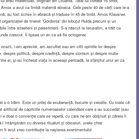
ui erau intelectuali, originari din Lituania. Tatăl lui vorbea 16 limbi,
r Amos a avut ca limbă maternă ebraica. Cele peste 40 de cărți care le-a
ană, au fost scrise în ebraică și traduse în 45 de limbi. Amos Klausner,
l organizației de tineret ”Gordonia” din kibuțul Hulda precum și un
le între israelieni și palestinieni. S-a născut la Ierusalim, a trăit ca
 unde crescut. Îi lipsea un an ca să fie octogenar.
e ocazii, i-am apreciat, am ascultat sau am citit opiniile lor despre
e, despre politică, despre credință, despre sionism și despre multe
tre ei, și-au încheiat viața în aceeași perioadă, la sfârșitul unui an ca
 s-o trăim. Este un prilej de exuberanță, bucurie și veselie. Cu toate că
t artificial de capriciile numeroaselor calendare care s-au succedat (sau
și e doar o convenție care se repetă, cu care ne-am obișnuit și căreia îi
-l întâmpinăm cu diverse ritualuri și obiceiuri, unele chiar
am fi avut vreo contribuție la nașterea evenimentului.