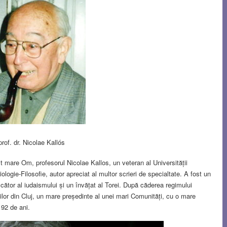
prof. dr. Nicolae Kallós
t mare Om, profesorul Nicolae Kallos, un veteran al Universității
ogie-Filosofie, autor apreciat al multor scrieri de specialtate. A fost un
oscător al iudaismului și un învățat al Torei. După căderea regimului
ilor din Cluj, un mare președinte al unei mari Comunități, cu o mare
 92 de ani.