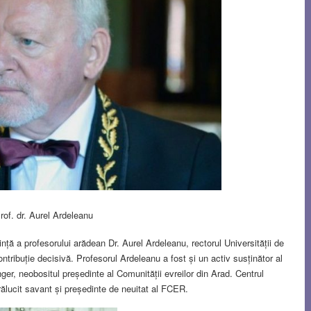
rof. dr. Aurel Ardeleanu
ință a profesorului arădean Dr. Aurel Ardeleanu, rectorul Universității de
contribuție decisivă. Profesorul Ardeleanu a fost și un activ susținător al
nger, neobositul președinte al Comunității evreilor din Arad. Centrul
rălucit savant și președinte de neuitat al FCER.