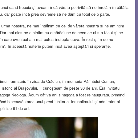
tunci când trebuia și aveam încă vârsta potrivită să ne înrolăm în bătălia
u, dar poate încă prea devreme să ne dăm cu totul de o parte.
 urma noastră, ne mai întâlnim cu cei de vârsta noastră și ne amintim
 Dar mai ales ne amintim cu amărăciune de ceea ce ni s-a făcut și ne
l în care eventual am mai putea îndrepta ceva. În rest știm ce ne
um”. În această materie putem încă avea așteptări și speranțe.
imul l-am scris în ziua de Crăciun, în memoria Părintelui Coman,
l istoric al Brașovului. Îl cunoșteam de peste 30 de ani. Era invitatul
nagoga Neologă. Acum câţiva ani sinagoga a fost reinaugurată, primind
ând binecuvântarea unui preot iubitor al Ierusalimului și admirator al
plinise 91 de ani.