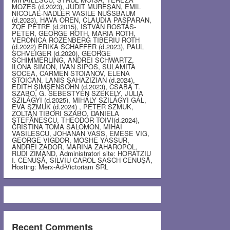
MOZES (d.2023), JUDIT MUREŞAN, EMIL
NICOLAE-NADLER VASILE NUSSBAUM
(d.2023), HAVA OREN, CLAUDIA PASPARAN,
ZOE PETRE (d.2015), ISTVÁN ROSTÁS-
PÉTER, GEORGE ROTH, MARIA ROTH,
VERONICA ROZENBERG TIBERIU ROTH
(d.2022) ERIKA SCHAFFER (d.2023), PAUL
SCHVEIGER (d.2020), GEORGE
SCHIMMERLING, ANDREI SCHWARTZ,
ILONA SIMON, IVAN SIPOS, SULAMITA
SOCEA, CARMEN STOIANOV, ELENA
STOICAN, LANIS ŞAHAZIZIAN (d.2024),
EDITH ŞIMŞENSOHN (d.2023), CSABA T.
SZABO, G. SEBESTYEN SZEKELY, JÚLIA
SZILÁGYI (d.2025), MIHÁLY SZILÁGYI GÁL,
EVA SZMUK (d.2024) , PETER SZMUK,
ZOLTÁN TIBORI SZABO, DANIELA
ŞTEFĂNESCU, THEODOR TOIVI(d.2024),
CRISTINA TOMA SALOMON, MIHAI
VASILESCU, JOHANAN VASS, EMESE VIG,
GEORGE VIGDOR, MOSHE YASSUR,
ANDREI ZADOR, MARINA ZAHAROPOL,
RUDI ZIMAND, Administratori site: HORATZIU
I. CENUŞĂ, SILVIU CAROL SASCH CENUŞĂ,
Hosting: Merx-Ad-Victoriam SRL
Recent Comments