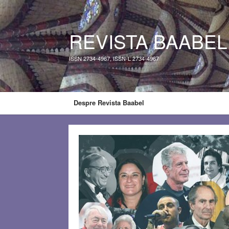
REVISTA BAABEL
ISSN 2734-4967, ISSN-L 2734-4967
Despre Revista Baabel