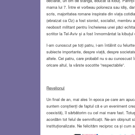
declarat, un om de stânga, educat la kibuț. Părinții l
mama lui 7. Între ei vorbeau poloneza sau idiș, da
scris, majoritatea romane inspirate din viața cotidi
(ebraizat ca Oz) a fost sionist, socialist, membru a
neobosit militant pentru încheierea unei păci echitabi
scriitor la Tel-Aviv și a fost înmormântat la kibuțul
I-am cunoscut pe toți patru, i-am întâlnit cu felurit
subiecte importante, despre viață, despre societat
altele. Cei patru, care probabil nu s-au cunoscust în
oricare altul, la vârste socotite ”respectabile”.
Revelionul
Un final de an, mai ales în epoca pe care am apucat
suntem conștienți de faptul că e un eveniment crea
coexistă), îl sărbătorim cu cel mai mare fast. Totu
acordăm tot felul de semnificații. Ne-am obișnuit să
instituționalizate. Ne felicităm reciproc ca și cum 