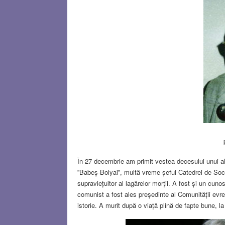
În 27 decembrie am primit vestea decesului unui al
”Babeș-Bolyai”, multă vreme șeful Catedrei de Sociol
supraviețuitor al lagărelor morții. A fost și un cun
comunist a fost ales președinte al Comunității evre
istorie. A murit după o viață plină de fapte bune, la