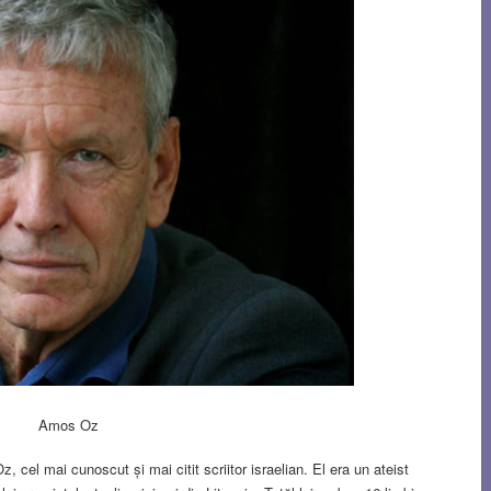
Amos Oz
 cel mai cunoscut și mai citit scriitor israelian. El era un ateist