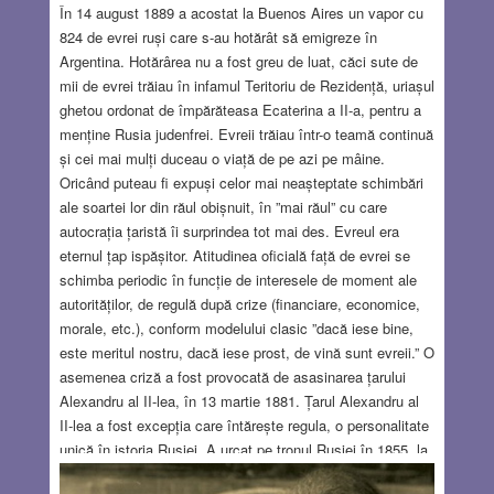
În 14 august 1889 a acostat la Buenos Aires un vapor cu
824 de evrei ruși care s-au hotărât să emigreze în
Argentina. Hotărârea nu a fost greu de luat, căci sute de
mii de evrei trăiau în infamul Teritoriu de Rezidență, uriașul
ghetou ordonat de împărăteasa Ecaterina a II-a, pentru a
menține Rusia judenfrei. Evreii trăiau într-o teamă continuă
și cei mai mulți duceau o viață de pe azi pe mâine.
Oricând puteau fi expuși celor mai neașteptate schimbări
ale soartei lor din răul obișnuit, în ”mai răul” cu care
autocrația țaristă îi surprindea tot mai des. Evreul era
eternul țap ispășitor. Atitudinea oficială față de evrei se
schimba periodic în funcție de interesele de moment ale
autorităților, de regulă după crize (financiare, economice,
morale, etc.), conform modelului clasic ”dacă iese bine,
este meritul nostru, dacă iese prost, de vină sunt evreii.” O
asemenea criză a fost provocată de asasinarea țarului
Alexandru al II-lea, în 13 martie 1881. Țarul Alexandru al
II-lea a fost excepția care întărește regula, o personalitate
unică în istoria Rusiei. A urcat pe tronul Rusiei în 1855, la
șapte ani după valul revoluționar din 1848, care a zguduit