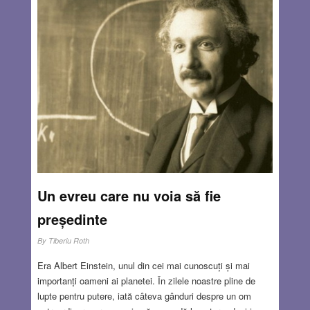
întreaga Europă, dar care s-a oprit brusc la granițele celui
mai întins imperiu de pe continentul european. Se pune
întrebarea cine și de ce l-a asasinat pe acest țar luminat,
înzestrat cu indiscutabile calități umane, pe care le-a pus
în slujba progresului patriei sale și a supușilor săi? Greu
de răspuns! Urcarea la tron a lui Alexandru al III-lea a fost
semnalul de noi pogromuri sângeroase împotriva evreilor,
acuzați împotriva oricărei logici că ar fi răspunzători de
asasinarea țarului Alexandru al II-lea!
Read more…
AUG 20, 2020
10 COMMENTS
Un evreu care nu voia să fie
președinte
By
Tiberiu Roth
Era Albert Einstein, unul din cei mai cunoscuți și mai
importanți oameni ai planetei. În zilele noastre pline de
lupte pentru putere, iată câteva gânduri despre un om