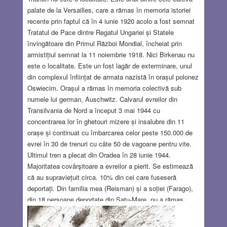
palate de la Versailles, care a rămas în memoria istoriei
recente prin faptul că în 4 iunie 1920 acolo a fost semnat
Tratatul de Pace dintre Regatul Ungariei și Statele
învingătoare din Primul Război Mondial, încheiat prin
armistițiul semnat la 11 noiembrie 1918. Nici Birkenau nu
este o localitate. Este un fost lagăr de exterminare, unul
din complexul înființat de armata nazistă în orașul polonez
Oswiecim. Orașul a rămas în memoria colectivă sub
numele lui german, Auschwitz. Calvarul evreilor din
Transilvania de Nord a început 3 mai 1944 cu
concentrarea lor în ghetouri mizere și insalubre din 11
orașe și continuat cu îmbarcarea celor peste 150.000 de
evrei în 30 de trenuri cu câte 50 de vagoane pentru vite.
Ultimul tren a plecat din Oradea în 28 iunie 1944.
Majoritatea covârşitoare a evreilor a pierit. Se estimează
că au supraviețuit circa. 10% din cei care fuseseră
deportați. Din familia mea (Reisman) și a soției (Farago),
din 18 persoane deportate din Satu-Mare, nu a rămas
nimeni în viață. Ultimul semn de viață pe care l-a primit
Mama, a fost o scrisoare de la unul din frații ei, Sanyi