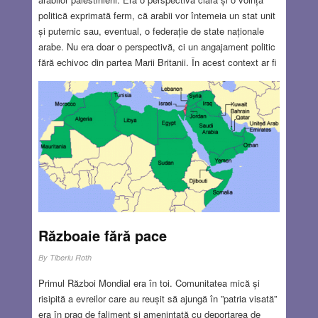
politică exprimată ferm, că arabii vor întemeia un stat unit
și puternic sau, eventual, o federație de state naționale
arabe. Nu era doar o perspectivă, ci un angajament politic
fără echivoc din partea Marii Britanii. În acest context ar fi
fost firesc și corect ca Marea Britanie, o mare putere cu
multe interese în Orientul Mijlociu, care voia să-și asigure
un aliat de încredere împotriva și în locul Imperiului
Otoman, să fi încurajat și mediat o alianță între sionismul
evreiesc și naționalismul arab, dar englezii au procedat
exact pe dos. Făcând înțelegeri și promisiuni secrete
separat celor doi protagoniști, au creat între ei o tensiune
care ar fi putut fi evitată și care a generat un conflict de un
secol, al cărui deznodământ nu se întrevede nici
acum.
Read more…
Războaie fără pace
MAY 28, 2020
8 COMMENTS
By
Tiberiu Roth
Primul Război Mondial era în toi. Comunitatea mică și
risipită a evreilor care au reușit să ajungă în ”patria visată”
era în prag de faliment și amenințată cu deportarea de