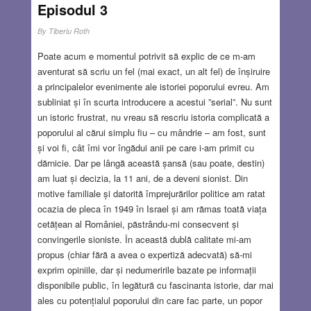
Episodul 3
By
Tiberiu Roth
Poate acum e momentul potrivit să explic de ce m-am
aventurat să scriu un fel (mai exact, un alt fel) de înșiruire
a principalelor evenimente ale istoriei poporului evreu. Am
subliniat și în scurta introducere a acestui ”serial”. Nu sunt
un istoric frustrat, nu vreau să rescriu istoria complicată a
poporului al cărui simplu fiu – cu mândrie – am fost, sunt
și voi fi, cât îmi vor îngădui anii pe care i-am primit cu
dărnicie. Dar pe lângă această șansă (sau poate, destin)
am luat și decizia, la 11 ani, de a deveni sionist. Din
motive familiale și datorită împrejurărilor politice am ratat
ocazia de pleca în 1949 în Israel și am rămas toată viața
cetățean al României, păstrându-mi consecvent și
convingerile sioniste. În această dublă calitate mi-am
propus (chiar fără a avea o expertiză adecvată) să-mi
exprim opiniile, dar și nedumeririle bazate pe informații
disponibile public, în legătură cu fascinanta istorie, dar mai
ales cu potențialul poporului din care fac parte, un popor