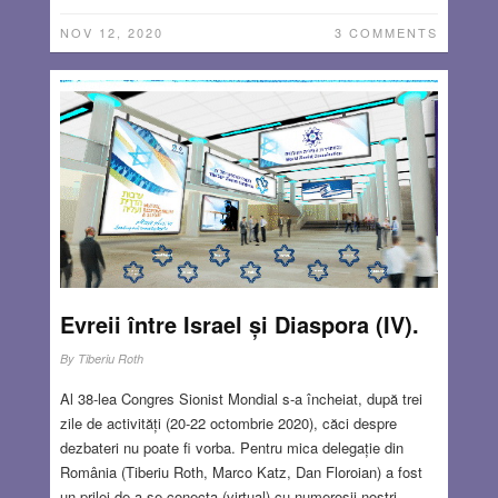
NOV 12, 2020
3 COMMENTS
Evreii între Israel și Diaspora (IV).
By
Tiberiu Roth
Al 38-lea Congres Sionist Mondial s-a încheiat, după trei
zile de activități (20-22 octombrie 2020), căci despre
dezbateri nu poate fi vorba. Pentru mica delegație din
România (Tiberiu Roth, Marco Katz, Dan Floroian) a fost
un prilej de a se conecta (virtual) cu numeroșii noștri