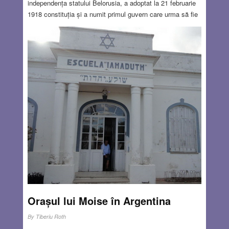
independența statului Belorusia, a adoptat la 21 februarie
1918 constituția și a numit primul guvern care urma să fie
validat după primele alegeri democratice. Statul cuprindea
un număr de 6 gubernii (Moghilev, Grodno, Vilna, Minsk,
Vitebsk, Smolensk ) locuite de ruși albi (bieloruși),
lituanieni, evrei și polonezi. Evreii reprezentau aproape
20% din populație, dar în unele localități urbane ei
constituiau peste 50%.(Bialystok, Vilna, Vitebsk) Noua
republică populară care între timp și-a cosmetizat
denumirea în republică democrată (deși nu a primit
recunoașterea oficială a statelor beligerante) și-a constituit
o armată proprie sub comanda generalului Stanislaw Bulak
Blaschowitz, care a devenit și primul șef de guvern al
Bielorusiei.
Read more…
SEP 3, 2020
5 COMMENTS
Orașul lui Moise în Argentina
By
Tiberiu Roth