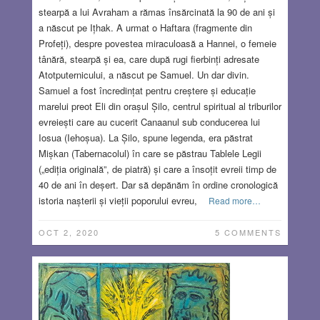
stearpă a lui Avraham a rămas însărcinată la 90 de ani și
a născut pe Ițhak. A urmat o Haftara (fragmente din
Profeți), despre povestea miraculoasă a Hannei, o femeie
tânără, stearpă și ea, care după rugi fierbinți adresate
Atotputernicului, a născut pe Samuel. Un dar divin.
Samuel a fost încredințat pentru creștere și educație
marelui preot Eli din orașul Șilo, centrul spiritual al triburilor
evreiești care au cucerit Canaanul sub conducerea lui
Iosua (Iehoșua). La Șilo, spune legenda, era păstrat
Mișkan (Tabernacolul) în care se păstrau Tablele Legii
(„ediția originală”, de piatră) și care a însoțit evreii timp de
40 de ani în deșert. Dar să depănăm în ordine cronologică
istoria nașterii și vieții poporului evreu,
Read more…
OCT 2, 2020
5 COMMENTS