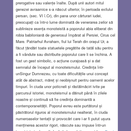
prerogative sau valențe înalte. După unii autori mitul
genezei avraamice s-a născut ulterior, în perioada exilului
persan, (sec. VI î.Cr), din pana unor cărturari iudei,
preocupați ca într-o lume dominată de venerarea zeilor să
sublinieze esența monoteistă a poporului abia eliberat din
robia babiloniană de generosul împărat al Persiei, Cirus cel
Mare. Patriarhul Avraham, fiul lui Terah din orașul Ur, a
făcut țăndări toate statuetele pregătite de tatăl său pentru
a fi vândute sau distribuite poporului care li se închina. A
fost un gest simbolic, o acțiune curajoasă și a dat
semnalul de început al monoteismului. Credința într-
unSingur Dumnezeu, cu toate dificultățile unui concept
atât de abstract, măreț și neobișnuit pentru oamenii acelor
timpuri. În ciuda unor poticneli și răstălmăciri ivite pe
parcursul istoriei, monoteismul a dăinuit până în zilele
noastre și continuă să fie credința dominantă a
contemporaneității. Poporul evreu este purtătorul și
păstrătorul riguros al monoteismului nealterat, în ciuda
numeroaselor tentații și provocări care i-ar fi putut ușura
menținerea acestor rigori, născute sau impuse într-un