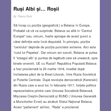
Ruși Albi și… Roșii
By
Tiberiu Roth
Să încep cu poziția (geografică:) a Belarus în Europa.
Probabil că vă va surprinde: Belarus se află în ”Centrul
Europei” sau, oricum, foarte aproape de acest punct a
cărei definiție este încă disputată. În principiu, poziția
”centrului” depinde de poziția punctelor extreme. Aici este
”cuiul lui Pepelea”. Dar oricum am socoti, Belarus ar putea
fi ”steagul alb” și puntea de legătură care să unească, spre
binele omenirii, UE cu Rusia!! Republica Populară Belarus
a fost proclamată la 25 martie 1918, imediat după
încheierea păcii de la Brest-Litovsk, între Rusia Sovietică
și Puterile Centrale. După revoluția democratică (Kerenski)
din Rusia care a avut loc în februarie 1917, forțele politice
reprezentative printre care Uniunea Socialistă Belarusă,
Mișcarea Creștin-Democrată și BUND ( Uniunea Generală
a Muncitorilor Evrei) au alcătuit Sfatul Național Belarus.
Acest ”parlament” ad-hoc, ”Rada” a proclamat