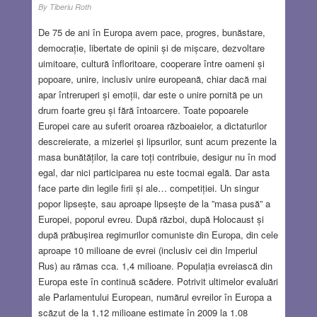
By
Tiberiu Roth
De 75 de ani în Europa avem pace, progres, bunăstare,
democrație, libertate de opinii și de mișcare, dezvoltare
uimitoare, cultură înfloritoare, cooperare între oameni și
popoare, unire, inclusiv unire europeană, chiar dacă mai
apar întreruperi și emoții, dar este o unire pornită pe un
drum foarte greu și fără întoarcere. Toate popoarele
Europei care au suferit oroarea războaielor, a dictaturilor
descreierate, a mizeriei și lipsurilor, sunt acum prezente la
masa bunătăților, la care toți contribuie, desigur nu în mod
egal, dar nici participarea nu este tocmai egală. Dar asta
face parte din legile firii și ale… competiției. Un singur
popor lipsește, sau aproape lipsește de la ”masa pusă” a
Europei, poporul evreu. După război, după Holocaust și
după prăbușirea regimurilor comuniste din Europa, din cele
aproape 10 milioane de evrei (inclusiv cei din Imperiul
Rus) au rămas cca. 1,4 milioane. Populația evreiască din
Europa este în continuă scădere. Potrivit ultimelor evaluări
ale Parlamentului European, numărul evreilor în Europa a
scăzut de la 1,12 milioane estimate în 2009 la 1.08