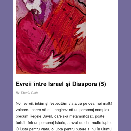
Evreii între Israel şi Diaspora (5)
By
Tiberiu Roth
Noi, evreii, iubim și respectăm viața ca pe cea mai înaltă
valoare. Încerc să-mi imaginez că un personaj complex
precum Regele David, care s-a metamorfozat, poate
fortuit, într-un personaj istoric, a avut de dus multe lupte.
O luptă pentru viață, o luptă pentru putere și nu în ultimul