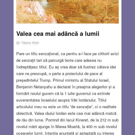
el la Universitatea Federală Politehnică din Zűrich (ETH),
eu la Institutul Politehnic Timișoara (IPT).
Read more…
AUG 6, 2020
14 COMMENTS
Valea cea mai adâncă a lumii
By
Tiberiu Roth
Pare un titlu senzațional, ca pentru a-i face pe cititorii avizi
de senzații tari să parcurgă texte care adesea nu
îndreptățesc titlul. Eu aș vrea doar să ilustrez câteva idei
care ne preocupă, o parte a proiectului de pace al
președintelui Trump. Primul ministru al Statului Israel,
Benjamin Netanyahu a declarat în preajma alegerilor și a
formării noului guvern că la 1 iulie guvernul va extinde
suveranitatea Israelului asupra Văii Iordanului. Titlul
articolului meu nu este un titlu ”de senzație”, ci o realitate
obiectivă. Valea râului Iordan este cea mai adâncă matcă
de râu din lume. Pornind din lacul Kineret, de la 212 m sub
nivelul mării ajunge în Marea Moartă, la 400 m sub nivelul
oceanelor lumii. Intenția anunțată și așteptată cu interes