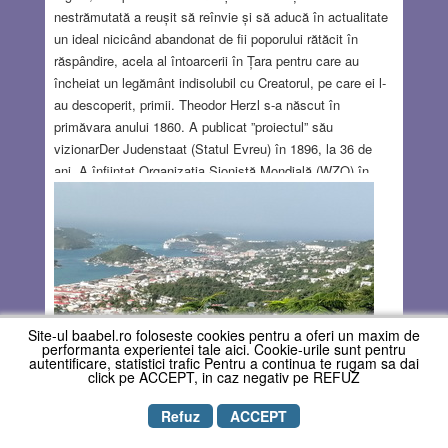
nestrămutată a reușit să reînvie și să aducă în actualitate
un ideal nicicând abandonat de fii poporului rătăcit în
răspândire, acela al întoarcerii în Țara pentru care au
încheiat un legământ indisolubil cu Creatorul, pe care ei l-
au descoperit, primii. Theodor Herzl s-a născut în
primăvara anului 1860. A publicat ”proiectul” său
vizionarDer Judenstaat (Statul Evreu) în 1896, la 36 de
ani. A înființat Organizația Sionistă Mondială (WZO) în
1897, la Basel, la Primul Congres al Organizației. A impus
în politica mondială și în atenția Marilor Puteri prioritatea
înlăturării persecuției evreilor, prin recunoașterea
drepturilor istorice ale poporului evreu la patria sa
ancestrală Ereț Israel, redenumită Palestina
Read
more…
Site-ul baabel.ro foloseste cookies pentru a oferi un maxim de
performanta experientei tale aici. Cookie-urile sunt pentru
APR 30, 2020
7 COMMENTS
autentificare, statistici trafic Pentru a continua te rugam sa dai
click pe ACCEPT, in caz negativ pe REFUZ
Refuz
ACCEPT