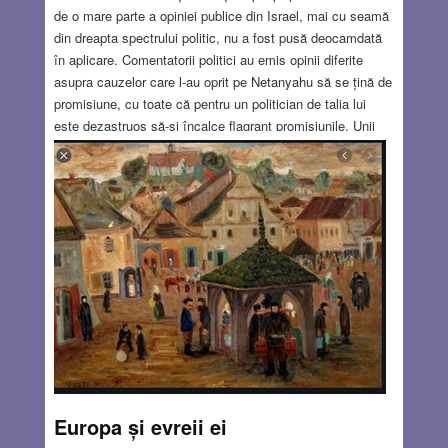
de o mare parte a opiniei publice din Israel, mai cu seamă
din dreapta spectrului politic, nu a fost pusă deocamdată
în aplicare. Comentatorii politici au emis opinii diferite
asupra cauzelor care l-au oprit pe Netanyahu să se țină de
promisiune, cu toate că pentru un politician de talia lui
este dezastruos să-și încalce flagrant promisiunile. Unii
consideră că valul de proteste al unor țări arabe, dar mai
ales al unor factori politici palestinieni, a determinat
reținerea primului ministru, alții dau vina pe pandemia de
coronavirus, sau pe protestele unei părți a populației
israeliene, deși guvernul nu ar trebui să justifice proteste
populare.
Read more…
JUL 23, 2020
8 COMMENTS
Europa și evreii ei