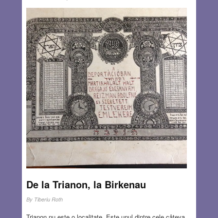
milioane în 2016 și tendința de scădere se accentuează.
În Franța numărul evreilor a scăzut cu 10% în ultimii 10
ani. Majoritatea evreilor din Franța sunt cei veniți din
fostele colonii franceze, acum state independente (Algeria,
Maroc, Tunis, etc.) Evreii devin o raritate în lume, visul lui
Hitler despre Judenrein se apropie de realitate.
Tulburătoarea întrebare: e timpul ca toți evreii să
părăsească Europa?
Read more…
JUL 9, 2020
9 COMMENTS
De la Trianon, la Birkenau
By
Tiberiu Roth
Trianon nu este o localitate. Este unul dintre cele câteva