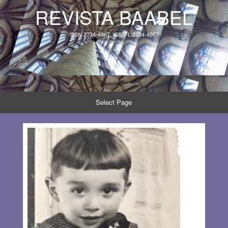
REVISTA BAABEL
ISSN 2734-4967, ISSN-L 2734-4967
Select Page