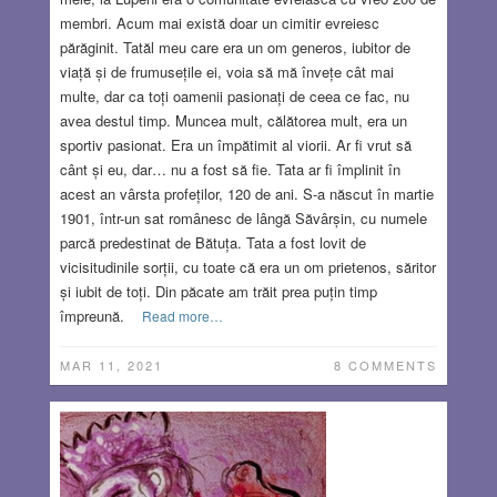
membri. Acum mai există doar un cimitir evreiesc
părăginit. Tatăl meu care era un om generos, iubitor de
viață și de frumusețile ei, voia să mă învețe cât mai
multe, dar ca toți oamenii pasionați de ceea ce fac, nu
avea destul timp. Muncea mult, călătorea mult, era un
sportiv pasionat. Era un împătimit al viorii. Ar fi vrut să
cânt și eu, dar… nu a fost să fie. Tata ar fi împlinit în
acest an vârsta profeților, 120 de ani. S-a născut în martie
1901, într-un sat românesc de lângă Săvârșin, cu numele
parcă predestinat de Bătuța. Tata a fost lovit de
vicisitudinile sorții, cu toate că era un om prietenos, săritor
și iubit de toți. Din păcate am trăit prea puțin timp
împreună.
Read more…
MAR 11, 2021
8 COMMENTS