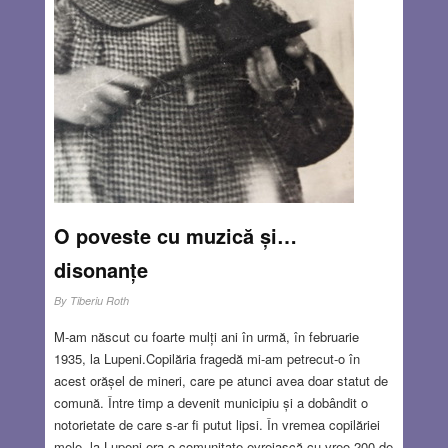
O poveste cu muzică și…
disonanțe
By
Tiberiu Roth
M-am născut cu foarte mulți ani în urmă, în februarie
1935, la Lupeni.Copilăria fragedă mi-am petrecut-o în
acest orășel de mineri, care pe atunci avea doar statut de
comună. Între timp a devenit municipiu și a dobândit o
notorietate de care s-ar fi putut lipsi. În vremea copilăriei
mele, la Lupeni era o comunitate evreiască cu vreo 200 de