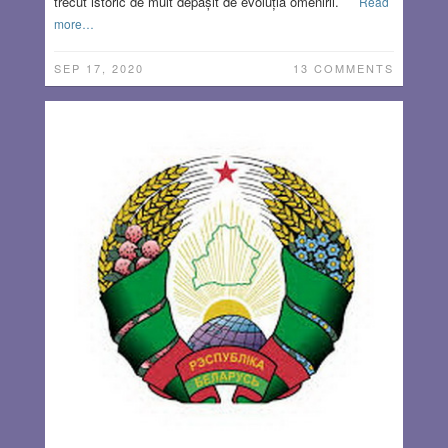
trecut istoric de mult depășit de evoluția omenirii.
Read
more…
SEP 17, 2020
13 COMMENTS