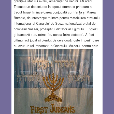
granițele statului evreu, amenințat de vecinii săi arabi.
Trecuse un deceniu de la eșecul dramatic prin care a
trecut Israel în încercarea conjugată cu Franța și Marea
Britanie, de intervenție militară pentru restabilirea statutului
internațional al Canalului de Suez, naționalizat brutal de
colonelul Nasser, proaspătul dictator al Egiptului. Englezii
și francezii s-au retras ”cu coada între picioare”. A fost
ultimul act jucat și pierdut de cele două foste imperii, care
au avut un rol important în Orientului Mijlociu, pentru care
s-au bătut cu înverșunare. Israel a tras numai ponoase din
scenariile politice publice și secrete ale Franței și Marii
Britanii în această parte a lumii. Scopul intervenției
armatei israeliene în Sinai (operațiunea Kadesh) era clar și
justificat: înlăturarea blocadei instituite de Nasser asupra
strâmtorii Tiran, care împiedica accesul navelor israeliene
spre portul Eilat. Armata israeliană a fost retrasă din Sinai
la presiunea Statelor Unite, fiind înlocuită de efective ale
Națiunilor Unite. Dar reușita militară a micului stat Israel l-
a umilit pe Nasser, care aștepta prilejul pentru revanșă.
Prilejul avea să apară peste un deceniu, dar rezultatul nu a
fost cel pe care îl aștepta.
Read more…