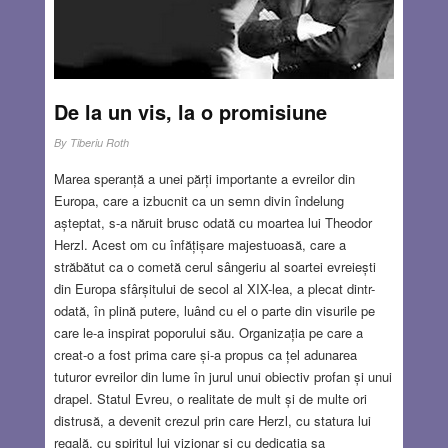
De la un vis, la o promisiune
By
Tiberiu Roth
Marea speranță a unei părți importante a evreilor din
Europa, care a izbucnit ca un semn divin îndelung
așteptat, s-a năruit brusc odată cu moartea lui Theodor
Herzl. Acest om cu înfățișare majestuoasă, care a
străbătut ca o cometă cerul sângeriu al soartei evreiești
din Europa sfârșitului de secol al XIX-lea, a plecat dintr-
odată, în plină putere, luând cu el o parte din visurile pe
care le-a inspirat poporului său. Organizația pe care a
creat-o a fost prima care și-a propus ca țel adunarea
tuturor evreilor din lume în jurul unui obiectiv profan și unui
drapel. Statul Evreu, o realitate de mult și de multe ori
distrusă, a devenit crezul prin care Herzl, cu statura lui
regală, cu spiritul lui vizionar și cu dedicația sa