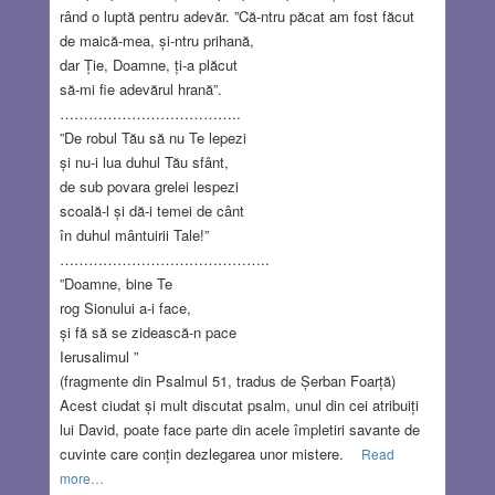
rând o luptă pentru adevăr. ”Că-ntru păcat am fost făcut
de maică-mea, și-ntru prihană,
dar Ție, Doamne, ți-a plăcut
să-mi fie adevărul hrană”.
………………………………..
”De robul Tău să nu Te lepezi
și nu-i lua duhul Tău sfânt,
de sub povara grelei lespezi
scoală-l și dă-i temei de cânt
în duhul mântuirii Tale!”
……………………………………..
”Doamne, bine Te
rog Sionului a-i face,
și fă să se zidească-n pace
Ierusalimul ”
(fragmente din Psalmul 51, tradus de Șerban Foarță)
Acest ciudat și mult discutat psalm, unul din cei atribuiți
lui David, poate face parte din acele împletiri savante de
cuvinte care conțin dezlegarea unor mistere.
Read
more…