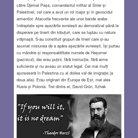
către Djemal Pașa, comandantul militar al Siriei și
Palestinei, cel care a avut un rol major şi în genocidul
armenilor. Atacurile frecvente ale unor bande arabe
îndreptate spre așezările evreiești au demoralizat până la
disperare pe tinerii din kibuțuri, care se luptau cu natura
vrăjmașă. S-au constituit grupuri de tineri care și-au
asumat misiunea de a apăra așezările evreiești. Își purtau
cu mândrie și responsabilitate numele de Hașomer
(paznicul), dar erau puțini, fără instrucție, fără arme
suficiente și nu aveau un statut legal. Cei mai mulți
ajunseseră în Palestina cu al doilea val de imigrație (a
doua alia). Erau originari din Europa de Est, mai ales
Rusia și Polonia. Trei dintre ei, David Grűn, Itzhak
Șimșelevici și Chaim Weizmann, cu destine diferite dar
toți din aceeași generație și originari din aceeași Rusie
nemărginită, împreună cu Iosef Trumpeldor și Vladimir
Jabotinsky, pot fi socotiți fără rezerve părinții fondatori ai
națiunii.
Read more…
MAY 14, 2020
7 COMMENTS