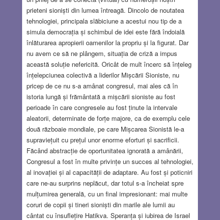
prieteni sioniști din lumea întreagă. Dincolo de noutatea
tehnologiei, principala slăbiciune a acestui nou tip de a
simula democrația și schimbul de idei este fără îndoială
înlăturarea apropierii oamenilor la propriu și la figurat. Dar
nu avem ce să ne plângem, situația de criză a impus
această soluție nefericită. Oricât de mult încerc să înțeleg
înțelepciunea colectivă a liderilor Mișcării Sioniste, nu
pricep de ce nu s-a amânat congresul, mai ales că în
istoria lungă și frământată a mișcării sioniste au fost
perioade în care congresele au fost ținute la intervale
aleatorii, determinate de forțe majore, ca de exemplu cele
două războaie mondiale, pe care Mișcarea Sionistă le-a
supraviețuit cu prețul unor enorme eforturi și sacrificii.
Făcând abstracție de oportunitatea ignorată a amânării,
Congresul a fost în multe privințe un succes al tehnologiei,
al inovației și al capacității de adaptare. Au fost și poticniri
care ne-au surprins neplăcut, dar totul s-a încheiat spre
mulțumirea generală, cu un final impresionant: mai multe
coruri de copii și tineri sioniști din marile ale lumii au
cântat cu însuflețire Hatikva. Speranța și iubirea de Israel