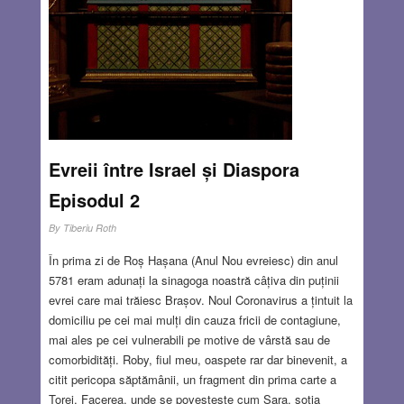
Evreii între Israel și Diaspora
Episodul 2
By
Tiberiu Roth
În prima zi de Roș Hașana (Anul Nou evreiesc) din anul
5781 eram adunați la sinagoga noastră câțiva din puținii
evrei care mai trăiesc Brașov. Noul Coronavirus a țintuit la
domiciliu pe cei mai mulți din cauza fricii de contagiune,
mai ales pe cei vulnerabili pe motive de vârstă sau de
comorbidități. Roby, fiul meu, oaspete rar dar binevenit, a
citit pericopa săptămânii, un fragment din prima carte a
Torei, Facerea, unde se povestește cum Sara, soția