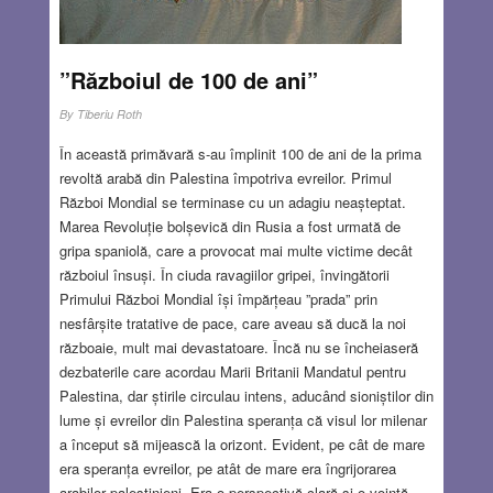
JUN 11, 2020
11 COMMENTS
”Războiul de 100 de ani”
By
Tiberiu Roth
În această primăvară s-au împlinit 100 de ani de la prima
revoltă arabă din Palestina împotriva evreilor. Primul
Război Mondial se terminase cu un adagiu neașteptat.
Marea Revoluție bolșevică din Rusia a fost urmată de
gripa spaniolă, care a provocat mai multe victime decât
războiul însuși. În ciuda ravagiilor gripei, învingătorii
Primului Război Mondial își împărțeau ”prada” prin
nesfârșite tratative de pace, care aveau să ducă la noi
războaie, mult mai devastatoare. Încă nu se încheiaseră
dezbaterile care acordau Marii Britanii Mandatul pentru
Palestina, dar știrile circulau intens, aducând sioniștilor din
lume și evreilor din Palestina speranța că visul lor milenar
a început să mijească la orizont. Evident, pe cât de mare
era speranța evreilor, pe atât de mare era îngrijorarea
arabilor palestinieni. Era o perspectivă clară și o voință