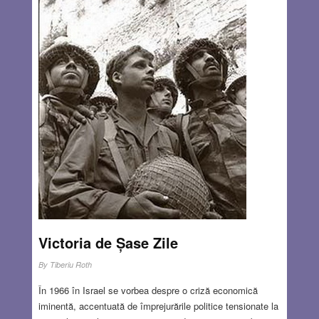
(Sándor / Alexandru). Am găsit-o printre documentele
familiei și am păstrat-o. Următoarea scrisoare nu a mai
sosit. Mai mult nu știm… După cum nici ei nu știuseră cu
o lună sau două în urmă că îi așteaptă sfârșitul. Dar
cunoaștem împrejurările care au făcut posibil acest oribil
genocid. Și noi. ultima generație a martorilor, avem datoria
să repetăm până la obstinație, ca măcar să încercăm
împreună a înțelege cum s-a putut prăbuși umanitatea într-
o asemenea prăpastie morală.
Read more…
JUN 25, 2020
16 COMMENTS
Victoria de Șase Zile
By
Tiberiu Roth
În 1966 în Israel se vorbea despre o criză economică
iminentă, accentuată de împrejurările politice tensionate la