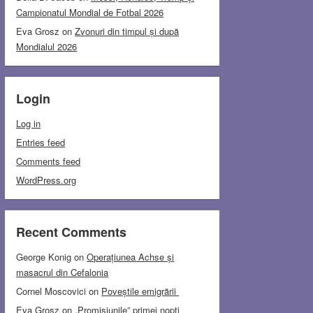
Campionatul Mondial de Fotbal 2026
Eva Grosz
on
Zvonuri din timpul și după
Mondialul 2026
Login
Log in
Entries feed
Comments feed
WordPress.org
Recent Comments
George Konig
on
Operațiunea Achse și
masacrul din Cefalonia
Cornel Moscovici
on
Poveștile emigrării
Eva Grosz
on
„Promisiunile” primei nopți