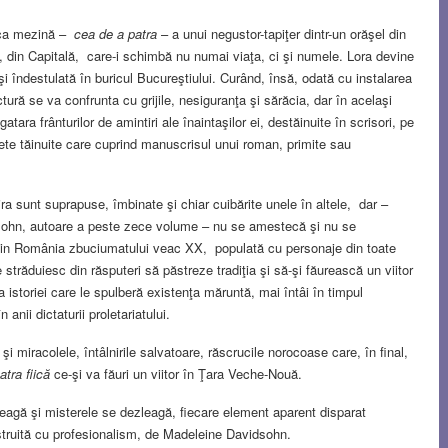
iica mezină –
cea de a patra
– a unui negustor-tapiţer dintr-un orăşel din
, din Capitală, care-i schimbă nu numai viaţa, ci şi numele. Lora devine
şi îndestulată în buricul Bucureştiului. Curând, însă, odată cu instalarea
tură se va confrunta cu grijile, nesiguranţa şi sărăcia, dar în acelaşi
ara frânturilor de amintiri ale înaintaşilor ei, destăinuite în scrisori, pe
aiete tăinuite care cuprind manuscrisul unui roman, primite sau
ra sunt suprapuse, îmbinate şi chiar cuibărite unele în altele, dar –
dsohn, autoare a peste zece volume – nu se amestecă şi nu se
i din România zbuciumatului veac XX, populată cu personaje din toate
se străduiesc din răsputeri să păstreze tradiţia şi să-şi făurească un viitor
a istoriei care le spulberă existenţa măruntă, mai întâi în timpul
n anii dictaturii proletariatului.
r şi miracolele, întâlnirile salvatoare, răscrucile norocoase care, în final,
atra fiică
ce-şi va făuri un viitor în Ţara Veche-Nouă.
heagă şi misterele se dezleagă, fiecare element aparent disparat
nstruită cu profesionalism, de Madeleine Davidsohn.