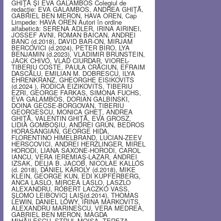
GHIŢĂ ŞI EVA GALAMBOS Colegiul de
redacţie: EVA GALAMBOS, ANDREA GHIŢĂ,
GABRIEL BEN MERON, HAVA OREN, Cap
Limpede: HAVA OREN Autori în ordine
alfabetică: SERENA ADLER, IRINA AIRINEI,
JOSSEF AVNI, ROMAN BAICAN, ANDREI
BANC (d.2018), DAVID BAR-ON, MIRJAM
BERCOVICI (d.2024), PETER BIRO, LYA
BENJAMIN (d.2023), VLADIMIR BRUNSTEIN,
JACK CHIVO, VLAD CIURDAR, VIOREL-
TIBERIU COSTE, PAULA CRĂCIUN, EFRAIM
DASCĂLU, EMILIAN M. DOBRESCU, ILYA
EHRENKRANZ, GHEORGHE EISIKOVITS
(d.2024 ), RODICA EIZIKOVITS, TIBERIU
EZRI, GEORGE FARKAS, SIMONA FUCHS,
EVA GALAMBOS, DORIAN GALBINSKI,
DOINA GECSE-BORGOVAN, TIBERIU
GEORGESCU, MONICA GHEŢ, ANDREA
GHIŢĂ, VALENTIN GHIŢĂ, EVA GROSZ,
LIDIA GOMBOŞIU, ANDREI GRÜN, BEDROS
HORASANGIAN, GEORGE HIDA,
FLORENTINO HIMELBRAND, LUCIAN-ZEEV
HERSCOVICI, ANDREI HERZLINGER, MIREL
HORODI, LIANA SAXONE-HORODI, CAROL
IANCU, VERA IEREMIAŞ-LAZAR, ANDREI
IZSAK, DELIA B. JACOB, NICOLAE KALLÓS
(d. 2018), DÁNIEL KÁROLY (d.2018), MIKE
KLEIN, GEORGE KUN, EDI KUPFERBERG,
ANCA LASLO, MIRCEA LASLO, LASZLO
ALEXANDRU, RÓBERT LACZKÓ VASS,
ŞLOMO LEIBOVICI LAIŞ(d.2014), THOMAS
LEWIN, DANIEL LŐWY, IRINA MARKOVITS,
ALEXANDRU MARINESCU, VERA MEDREA,
GABRIEL BEN MERON, MAGDA
MIHĂILESCU, STRUL MOISA, TEREZA