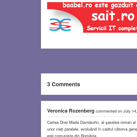
3 Comments
Veronica Rozenberg
commented on July 14
Cartea Dnei Mada Davidsohn, al şaselea roman al să
unor vieţi paralele, evoluând în cadrul câtorva gene
erei comuniste din România.