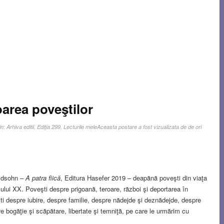
oarea poveştilor
in:
Arhiva editii
,
Ediţia 299
,
Lecturile mele
Aceasta postare a fost vizualizata de de ori
vidsohn –
A patra fiică
, Editura Hasefer 2019 – deapănă poveşti din viaţa
ului XX. Poveşti despre prigoană, teroare, război şi deportarea în
ti despre iubire, despre familie, despre nădejde şi deznădejde, despre
pre bogăţie şi scăpătare, libertate şi temniţă, pe care le urmărim cu