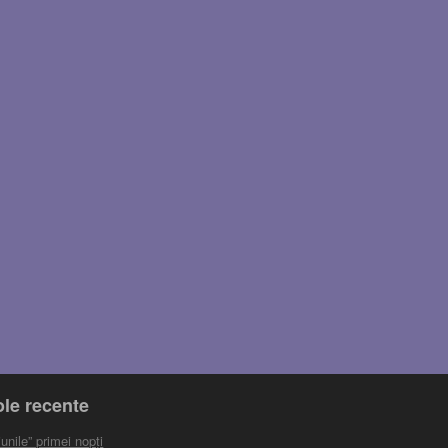
ole recente
unile” primei nopți