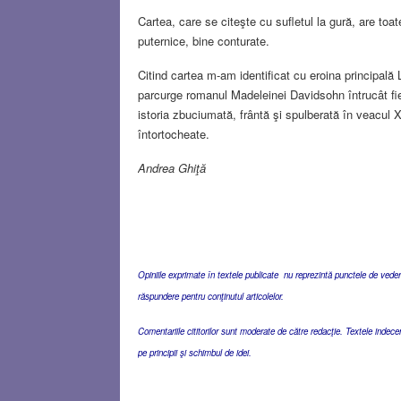
Cartea, care se citeşte cu sufletul la gură, are toa
puternice, bine conturate.
Citind cartea m-am identificat cu eroina principală
parcurge romanul Madeleinei Davidsohn întrucât fie
istoria zbuciumată, frântă şi spulberată în veacul 
întortocheate.
Andrea Ghiţă
Opiniile exprimate în textele publicate nu reprezintă punctele de vedere 
răspundere pentru conţinutul articolelor.
Comentariile cititorilor sunt moderate de către redacţie. Textele indec
pe principii şi schimbul de idei.