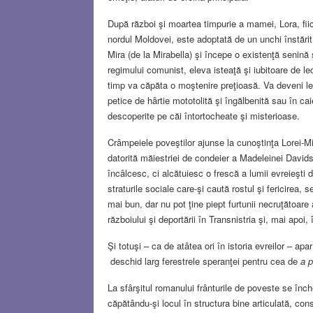
După război şi moartea timpurie a mamei, Lora, f
nordul Moldovei, este adoptată de un unchi înstărit
Mira (de la Mirabella) şi începe o existenţă senină 
regimului comunist, eleva isteaţă şi iubitoare de lec
timp va căpăta o moştenire preţioasă. Va deveni legat
petice de hârtie mototolită şi îngălbenită sau în c
descoperite pe căi întortocheate şi misterioase.
Crâmpeiele poveştilor ajunse la cunoştinţa Lorei-Mi
datorită măiestriei de condeier a Madeleinei Davi
încâlcesc, ci alcătuiesc o frescă a lumii evreieşt
straturile sociale care-şi caută rostul şi fericirea, 
mai bun, dar nu pot ţine piept furtunii necruţătoare 
războiului şi deportării în Transnistria şi, mai apoi, î
Şi totuşi – ca de atâtea ori în istoria evreilor – apa
deschid larg ferestrele speranţei pentru cea de
a p
La sfârşitul romanului frânturile de poveste se înc
căpătându-şi locul în structura bine articulată, co