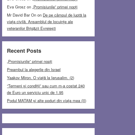
Eva Grosz
on
„Promisiunile” primei nopți
Mr David Bar On
on
De pe câmpul de luptă la
viața civilă. Ansamblul de locuințe ale
veteranilor Brigăzii Evreiești
Recent Posts
„Promisiunile” primei nopți
Preambul la alegerile din Israel
Yaakov Miron. O viață la Ierusalim. (2)
“Termeni și condiții” sau cum m-a costat 240
de Euro un serviciu unic de 1.95
Podul MATAM şi alte poduri din viaţa mea (II)