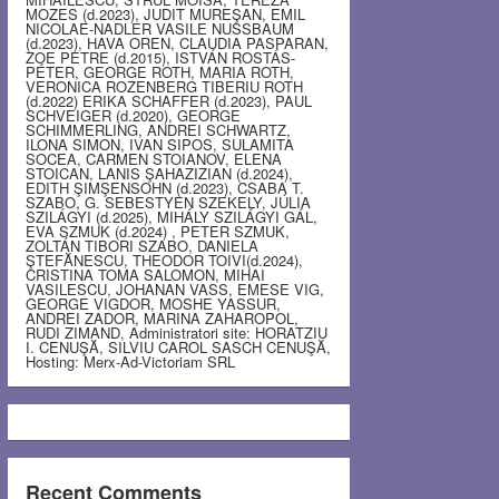
MOZES (d.2023), JUDIT MUREŞAN, EMIL
NICOLAE-NADLER VASILE NUSSBAUM
(d.2023), HAVA OREN, CLAUDIA PASPARAN,
ZOE PETRE (d.2015), ISTVÁN ROSTÁS-
PÉTER, GEORGE ROTH, MARIA ROTH,
VERONICA ROZENBERG TIBERIU ROTH
(d.2022) ERIKA SCHAFFER (d.2023), PAUL
SCHVEIGER (d.2020), GEORGE
SCHIMMERLING, ANDREI SCHWARTZ,
ILONA SIMON, IVAN SIPOS, SULAMITA
SOCEA, CARMEN STOIANOV, ELENA
STOICAN, LANIS ŞAHAZIZIAN (d.2024),
EDITH ŞIMŞENSOHN (d.2023), CSABA T.
SZABO, G. SEBESTYEN SZEKELY, JÚLIA
SZILÁGYI (d.2025), MIHÁLY SZILÁGYI GÁL,
EVA SZMUK (d.2024) , PETER SZMUK,
ZOLTÁN TIBORI SZABO, DANIELA
ŞTEFĂNESCU, THEODOR TOIVI(d.2024),
CRISTINA TOMA SALOMON, MIHAI
VASILESCU, JOHANAN VASS, EMESE VIG,
GEORGE VIGDOR, MOSHE YASSUR,
ANDREI ZADOR, MARINA ZAHAROPOL,
RUDI ZIMAND, Administratori site: HORATZIU
I. CENUŞĂ, SILVIU CAROL SASCH CENUŞĂ,
Hosting: Merx-Ad-Victoriam SRL
Recent Comments