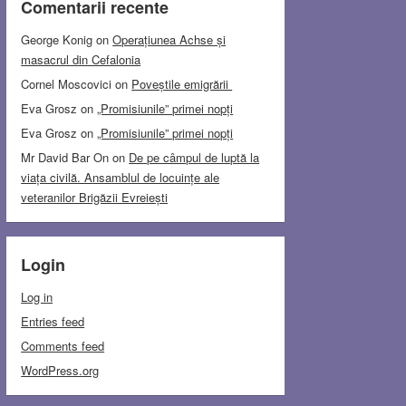
Comentarii recente
George Konig
on
Operațiunea Achse și
masacrul din Cefalonia
Cornel Moscovici
on
Poveștile emigrării
Eva Grosz
on
„Promisiunile” primei nopți
Eva Grosz
on
„Promisiunile” primei nopți
Mr David Bar On
on
De pe câmpul de luptă la
viața civilă. Ansamblul de locuințe ale
veteranilor Brigăzii Evreiești
Login
Log in
Entries feed
Comments feed
WordPress.org