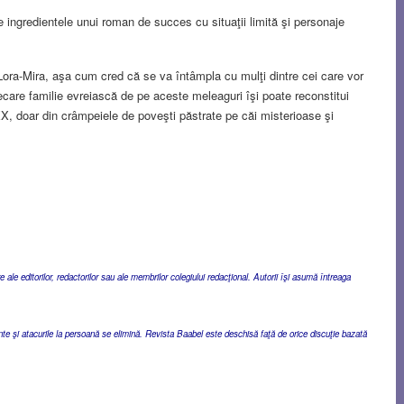
te ingredientele unui roman de succes cu situaţii limită şi personaje
 Lora-Mira, aşa cum cred că se va întâmpla cu mulţi dintre cei care vor
care familie evreiască de pe aceste meleaguri îşi poate reconstitui
XX, doar din crâmpeiele de poveşti păstrate pe căi misterioase şi
ale editorilor, redactorilor sau ale membrilor colegiului redacţional. Autorii îşi asumă întreaga
ente şi atacurile la persoană se elimină. Revista Baabel este deschisă faţă de orice discuţie bazată