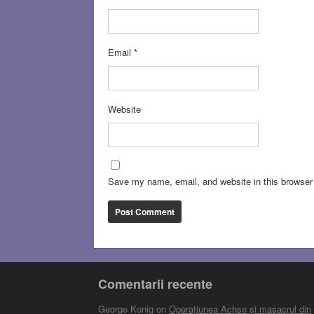
Email
*
Website
Save my name, email, and website in this browser 
Comentarii recente
George Konig
on
Operațiunea Achse și masacrul din