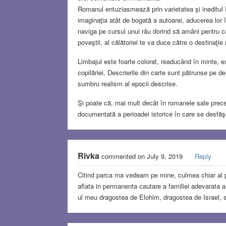
Romanul entuziasmează prin varietatea şi ineditul în
imaginaţia atât de bogată a autoarei, aducerea lor î
naviga pe cursul unui râu dorind să amâni pentru cât
poveştii, al călătoriei te va duce către o destinaţi
Limbajul este foarte colorat, readucând în minte, e
copilăriei. Descrierile din carte sunt pătrunse pe d
sumbru realism al epocii descrise.
Şi poate că, mai mult decât în romanele sale prec
documentată a perioadei istorice în care se desfăşo
Rivka
commented on July 9, 2019
Reply
Citind parca ma vedeam pe mine, culmea chiar al p
aflata in permanenta cautare a familiei adevarata a 
ul meu dragostea de Elohim, dragostea de Israel, s