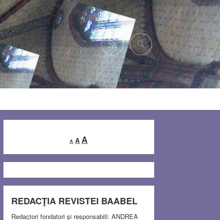
Decrease
Reset
Increase
A
A
A
font
font
font
size.
size.
size.
REDACŢIA REVISTEI BAABEL
Redactori fondatori şi responsabili: ANDREA