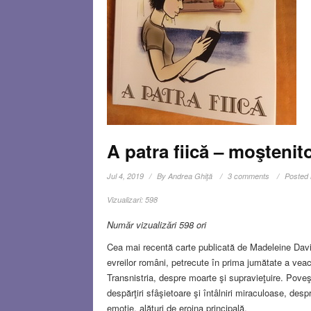
A patra fiică – moştenit
Jul 4, 2019
By
Andrea Ghiţă
3 comments
Posted 
Vizualizari:
598
Număr vizualizări 598 ori
Cea mai recentă carte publicată de Madeleine Da
evreilor români, petrecute în prima jumătate a veac
Transnistria, despre moarte şi supravieţuire. Poveş
despărţiri sfâşietoare şi întâlniri miraculoase, des
emoţie, alături de eroina principală.