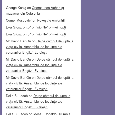
George Konig
on
Operațiunea Achse și
masacrul din Cefalonia
Cornel Moscovici
on
Poveștile emigrării
Eva Grosz
on
„Promisiunile” primei nopți
Eva Grosz
on
„Promisiunile” primei nopți
Mr David Bar On
on
De pe câmpul de luptă la
viața civilă. Ansamblul de locuințe ale
veteranilor Brigăzii Evreiești
Mr David Bar On
on
De pe câmpul de luptă la
viața civilă. Ansamblul de locuințe ale
veteranilor Brigăzii Evreiești
Mr David Bar On
on
De pe câmpul de luptă la
viața civilă. Ansamblul de locuințe ale
veteranilor Brigăzii Evreiești
Delia B. Jacob
on
De pe câmpul de luptă la
viața civilă. Ansamblul de locuințe ale
veteranilor Brigăzii Evreiești
Delia B. Jacob
on
Messi, Ronaldo, Trump și