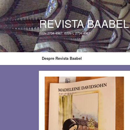
REVISTA BAABEL
ISSN 2734-4967, ISSN-L 2734-4967
Despre Revista Baabel