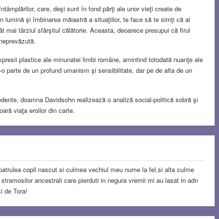
tâmplărilor, care, deşi sunt în fond părţi ale unor vieţi create de
n lumină şi îmbinarea măiastră a situaţiilor, te face să te simţi că ai
 mai târziul sfârşitul călătorie. Aceasta, deoarece presupui că firul
e neprevăzută.
xpresii plastice ale minunatei limbi române, amintind totodată nuanţe ale
e-o parte de un profund umanism şi sensibilitate, dar pe de alta de un
edente, doamna Davidsohn realizează o analiză social-politică sobră şi
ară viaţa eroilor din carte.
atrulea copil nascut si culmea vechiul meu nume la fel,si alta culme
stramosilor ancestrali care pierduti in negura vremii mi au lasat in adn
i de Tora!