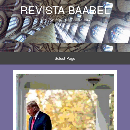
REVISTA BAABEL
ISSN 2734-4967, ISSN-L 2734-4967
Select Page