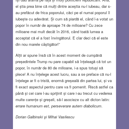
el știa prea bine că mulți dintre aceștia nu-l iubeau, dar s-
au prefăcut de frica poporului, căci pe el numai poporul îl
iubește cu adevărat. Și cum să piardă el, când l-a votat un
popor în număr de aproape 74 de milioane? Cu zece
milioane mai mult decât în 2016, când toată lumea a
acceptat că el a fost învingătorul. E clar deci că el este
din nou marele câștigător!”
Alții ar spune însă că în acest moment de cumpănă
președintele Trump nu pare capabil să înțeleagă că tot un
popor, în număr de 80 de milioane, i-a spus totuși să
plece! A nu înțelege acest lucru, sau a se preface că nu-l
înțelege ar fi o tristă, enormă greșeală din partea lui, și va
fi exact aspectul pentru care va fi pomenit. Riscă astfel ca
până și cei care l-au sprijinit și care i-au trecut cu vederea
multe carențe și greșeli, să-l asocieze cu alt dicton latin:
errare humanum est, perseverare autem diabolicum
.
Dorian Galbinski şi Mihai Vasilescu