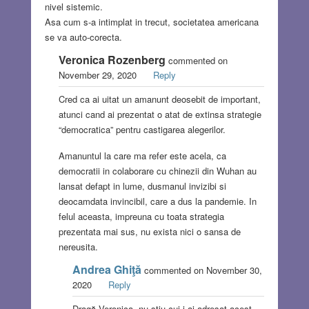
nivel sistemic.
Asa cum s-a intimplat in trecut, societatea americana
se va auto-corecta.
Veronica Rozenberg
commented on
November 29, 2020
Reply
Cred ca ai uitat un amanunt deosebit de important,
atunci cand ai prezentat o atat de extinsa strategie
“democratica” pentru castigarea alegerilor.
Amanuntul la care ma refer este acela, ca
democratii in colaborare cu chinezii din Wuhan au
lansat defapt in lume, dusmanul invizibi si
deocamdata invincibil, care a dus la pandemie. In
felul aceasta, impreuna cu toata strategia
prezentata mai sus, nu exista nici o sansa de
nereusita.
Andrea Ghiţă
commented on November 30,
2020
Reply
Dragă Veronica, nu ştiu cui i-ai adresat acest