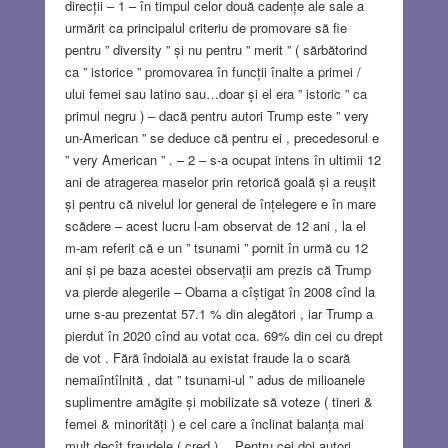
direcții – 1 – în timpul celor două cadențe ale sale a
urmărit ca principalul criteriu de promovare să fie
pentru ” diversity ” și nu pentru ” merit ” ( sărbătorind
ca ” istorice ” promovarea în funcții înalte a primei /
ului femei sau latino sau…doar și el era ” istoric ” ca
primul negru ) – dacă pentru autori Trump este ” very
un-American ” se deduce că pentru ei , precedesorul e
” very American ” . – 2 – s-a ocupat intens în ultimii 12
ani de atragerea maselor prin retorică goală și a reușit
și pentru că nivelul lor general de înțelegere e în mare
scădere – acest lucru l-am observat de 12 ani , la el
m-am referit că e un ” tsunami ” pornit în urmă cu 12
ani și pe baza acestei observații am prezis că Trump
va pierde alegerile – Obama a cîștigat în 2008 cînd la
urne s-au prezentat 57.1 % din alegători , iar Trump a
pierdut în 2020 cînd au votat cca. 69% din cei cu drept
de vot . Fără îndoială au existat fraude la o scară
nemaiîntîlnită , dat ” tsunami-ul ” adus de milioanele
suplimentre amăgite și mobilizate să voteze ( tineri &
femei & minorități ) e cel care a înclinat balanța mai
mult decît fraudele ( cred ) …Pentru cei doi autori