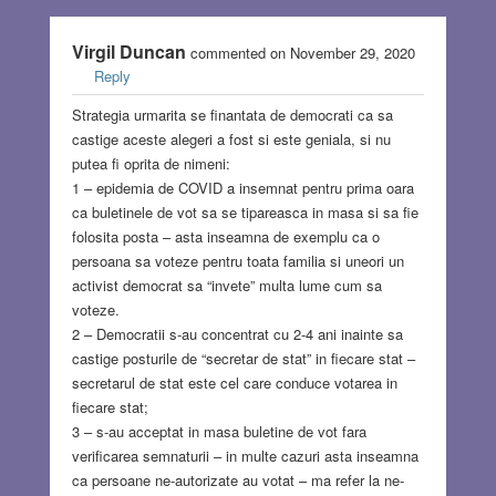
Virgil Duncan
commented on November 29, 2020
Reply
Strategia urmarita se finantata de democrati ca sa
castige aceste alegeri a fost si este geniala, si nu
putea fi oprita de nimeni:
1 – epidemia de COVID a insemnat pentru prima oara
ca buletinele de vot sa se tipareasca in masa si sa fie
folosita posta – asta inseamna de exemplu ca o
persoana sa voteze pentru toata familia si uneori un
activist democrat sa “invete” multa lume cum sa
voteze.
2 – Democratii s-au concentrat cu 2-4 ani inainte sa
castige posturile de “secretar de stat” in fiecare stat –
secretarul de stat este cel care conduce votarea in
fiecare stat;
3 – s-au acceptat in masa buletine de vot fara
verificarea semnaturii – in multe cazuri asta inseamna
ca persoane ne-autorizate au votat – ma refer la ne-