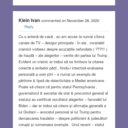
Klein Ivan
commented on November 28, 2020
Reply
Cu o antenă de casă , eu am acces la numai cîteva
canale de TV – desigur principale . În ele , invariabil
crainicii vorbesc despre acuzațiile nefondate ( ???!!! )
de fraudă – ale alegerilor – venite din partea lui Trump .
Evident un crainic ar trebui să se limiteze la citarea
corectă a ambelor părți , fiindu-i interzisă evaluarea
personală a unei știri – e numai un exemplu de
părtinire & lipsă de obiectivitate a Mediei americane .
Poate să citeze că pentru statul Pennsylvania ,
guvernatorul & secretar de stat & procurorul general al
statului au certificat rezultatul alegerilor – favorabil lui
Biden – dar ar trebui să citeze și afirmația generală a
lui Giuliani – avocatul personal al lui Trump pentru
demascarea fraudelor – despre politicieni & judecători
corupți și numeroase exemple . Unul recent – statul