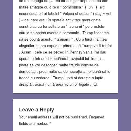
de a le cîștiga de partea lor desigur împreună cu alte
mase amăgite cu cîte o ” bombonică ” și unii și alții
necunoscători ai fabulei ” Vulpea și corbul ” ( caș = vot
) – cei care erau în spatele activității menționate
construiau cu tenacitate un ” tsunami ” pe crestele
căruia să obțină avantaje personale . Trump încearcă
să se opună acestui ” tsunami ” . Cu o lună înaintea
alegerilor mi-am exprimat părerea că Trump va fi înfrînt
. Acum , cele ce se petrec în Pennsylvania îmi dau
speranțe într-un deznodămînt favorabil lui Trump –
poate se vor descoperi multe fraude comise de
democrați , prea multe ca democrația americană să le
treacă cu vederea . Trump luptă și dorește o luptă
dreaptă , adică numărarea voturilor legale . K.I.
Leave a Reply
Your email address will not be published.
Required
fields are marked
*