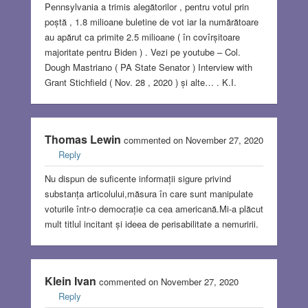
Pennsylvania a trimis alegătorilor , pentru votul prin
poștă , 1.8 milioane buletine de vot iar la numărătoare
au apărut ca primite 2.5 milioane ( în covîrșitoare
majoritate pentru Biden ) . Vezi pe youtube – Col.
Dough Mastriano ( PA State Senator ) Interview with
Grant Stichfield ( Nov. 28 , 2020 ) și alte… . K.I.
Thomas Lewin
commented on November 27, 2020
Reply
Nu dispun de suficente informații sigure privind
substanța articolului,măsura în care sunt manipulate
voturile într-o democrație ca cea americană.Mi-a plăcut
mult titlul incitant și ideea de perisabilitate a nemuririi.
Klein Ivan
commented on November 27, 2020
Reply