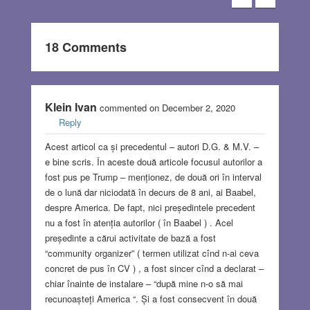
18 Comments
Klein Ivan
commented on December 2, 2020
Reply
Acest articol ca și precedentul – autori D.G. & M.V. –
e bine scris. În aceste două articole focusul autorilor a
fost pus pe Trump – menționez, de două ori în interval
de o lună dar niciodată în decurs de 8 ani, ai Baabel,
despre America. De fapt, nici președintele precedent
nu a fost în atenția autorilor ( în Baabel ) . Acel
președinte a cărui activitate de bază a fost
“community organizer” ( termen utilizat cînd n-ai ceva
concret de pus în CV ) , a fost sincer cînd a declarat –
chiar înainte de instalare – “după mine n-o să mai
recunoașteți America “. Și a fost consecvent în două