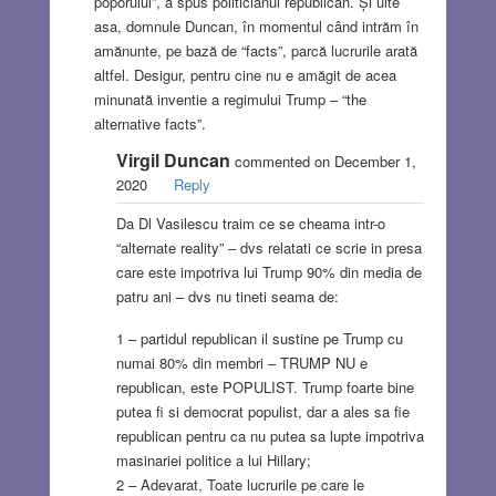
poporului”, a spus politicianul republican. Și uite
asa, domnule Duncan, în momentul când intrăm în
amănunte, pe bază de “facts”, parcă lucrurile arată
altfel. Desigur, pentru cine nu e amăgit de acea
minunată inventie a regimului Trump – “the
alternative facts”.
Virgil Duncan
commented on December 1,
2020
Reply
Da Dl Vasilescu traim ce se cheama intr-o
“alternate reality” – dvs relatati ce scrie in presa
care este impotriva lui Trump 90% din media de
patru ani – dvs nu tineti seama de:
1 – partidul republican il sustine pe Trump cu
numai 80% din membri – TRUMP NU e
republican, este POPULIST. Trump foarte bine
putea fi si democrat populist, dar a ales sa fie
republican pentru ca nu putea sa lupte impotriva
masinariei politice a lui Hillary;
2 – Adevarat, Toate lucrurile pe care le