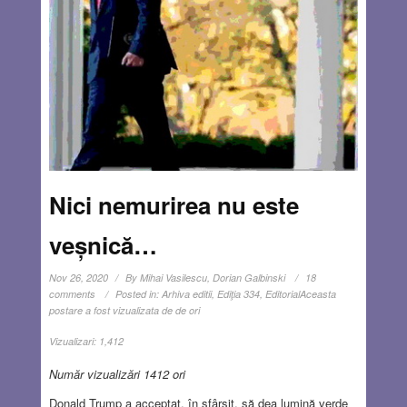
Nici nemurirea nu este
veșnică…
Nov 26, 2020
By
Mihai Vasilescu, Dorian Galbinski
18
comments
Posted in:
Arhiva editii
,
Ediţia 334
,
Editorial
Aceasta
postare a fost vizualizata de de ori
Vizualizari:
1,412
Număr vizualizări 1412 ori
Donald Trump a acceptat, în sfârșit, să dea lumină verde