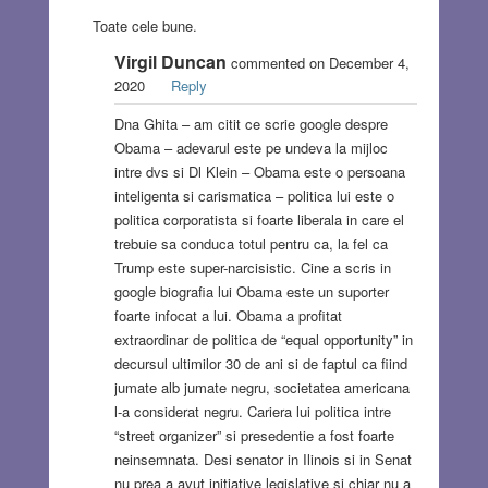
Toate cele bune.
Virgil Duncan
commented on December 4,
2020
Reply
Dna Ghita – am citit ce scrie google despre
Obama – adevarul este pe undeva la mijloc
intre dvs si Dl Klein – Obama este o persoana
inteligenta si carismatica – politica lui este o
politica corporatista si foarte liberala in care el
trebuie sa conduca totul pentru ca, la fel ca
Trump este super-narcisistic. Cine a scris in
google biografia lui Obama este un suporter
foarte infocat a lui. Obama a profitat
extraordinar de politica de “equal opportunity” in
decursul ultimilor 30 de ani si de faptul ca fiind
jumate alb jumate negru, societatea americana
l-a considerat negru. Cariera lui politica intre
“street organizer” si presedentie a fost foarte
neinsemnata. Desi senator in Ilinois si in Senat
nu prea a avut initiative legislative si chiar nu a