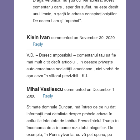
comentariu care , sper din suflet, nu este decât
unul ironic, o şarjă la adresa conspiraţioniştilor.
De aceea l-am şi “aprobat”.
Klein Ivan
commented on November 30, 2020
Reply
V.D. – Doresc imposibilul – comentariul tău să fie
mai mult citit decît articolul . În ceeace privește
auto-corectarea societății americane , nici vorbă de
așa ceva în viitorul previzibil . K.I.
Mihai Vasilescu
commented on December 1,
2020
Reply
Stimate domnule Duncan, mă întreb de ce nu dați
informații mai detaliate despre probele aduse în
actiunile intentate de tabăra Președintelui Trump în
încercarea de a întoarce rezultatul alegerilor. De
exemplu, în Pennsylvania, eu vă pot spune, pe