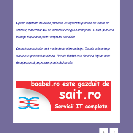
Opiniile exprimate în textele publicate nu reprezintă punctele de vedere ale
editorilor, redactorilor sau ale membrilor colegiului redacţional. Autorii îşi asumă
întreaga răspundere pentru conţinutul articolelor.
Comentariile cititorilor sunt moderate de către redacţie. Textele indecente şi
atacurile la persoană se elimină. Revista Baabel este deschisă faţă de orice
discuţie bazată pe principii şi schimbul de idei.