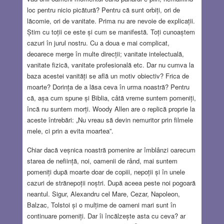
loc pentru nicio picătură? Pentru că sunt orbiți, ori de
lăcomie, ori de vanitate. Prima nu are nevoie de explicații.
Știm cu toții ce este și cum se manifestă. Toți cunoaștem
cazuri în jurul nostru. Cu a doua e mai complicat,
deoarece merge în multe direcții; vanitate intelectuală,
vanitate fizică, vanitate profesională etc. Dar nu cumva la
baza acestei vanități se află un motiv obiectiv? Frica de
moarte? Dorința de a lăsa ceva în urma noastră? Pentru
că, așa cum spune și Biblia, câtă vreme suntem pomeniți,
încă nu suntem morți. Woody Allen are o replică proprie la
aceste întrebări: „Nu vreau să devin nemuritor prin filmele
mele, ci prin a evita moartea”.
Chiar dacă veșnica noastră pomenire ar îmblânzi oarecum
starea de neființă, noi, oamenii de rând, mai suntem
pomeniți după moarte doar de copiii, nepoții și în unele
cazuri de strănepoții noștri. După aceea peste noi pogoară
neantul. Sigur, Alexandru cel Mare, Cezar, Napoleon,
Balzac, Tolstoi și o mulțime de oameni mari sunt în
continuare pomeniți. Dar îi încălzește asta cu ceva? ar