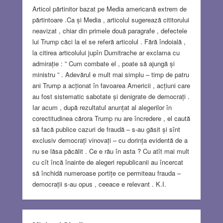
Articol părtinitor bazat pe Media americană extrem de
părtintoare .Ca și Media , articolul sugerează cititorului
neavizat , chiar din primele două paragrafe , defectele
lui Trump căci la el se referă articolul . Fără îndoială ,
la citirea articolului jupîn Dumitrache ar exclama cu
admirație : ” Cum combate el , poate să ajungă și
ministru ” . Adevărul e mult mai simplu – timp de patru
ani Trump a acționat în favoarea Americii , acțiuni care
au fost sistematic sabotate și denigrate de democrați .
Iar acum , după rezultatul anunțat al alegerilor în
corectitudinea cărora Trump nu are încredere , el caută
să facă publice cazuri de fraudă – s-au găsit și sînt
exclusiv democrați vinovați – cu dorința evidentă de a
nu se lăsa păcălit . Ce e rău în asta ? Cu atît mai mult
cu cît încă înainte de alegeri republicanii au încercat
să închidă numeroase portițe ce permiteau frauda –
democrații s-au opus , ceeace e relevant . K.I.