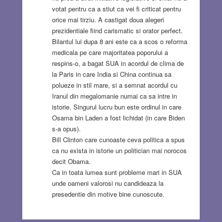
votat pentru ca a stiut ca vei fi criticat pentru
orice mai tirziu. A castigat doua alegeri
prezidentiale fiind carismatic si orator perfect.
Bilantul lui dupa 8 ani este ca a scos o reforma
medicala pe care majoritatea poporului a
respins-o, a bagat SUA in acordul de clima de
la Paris in care India si China continua sa
polueze in stil mare, si a semnat acordul cu
Iranul din megalomanie numai ca sa intre in
istorie. Singurul lucru bun este ordinul in care
Osama bin Laden a fost lichidat (in care Biden
s-a opus).
Bill Clinton care cunoaste ceva politica a spus
ca nu exista in istorie un politician mai norocos
decit Obama.
Ca in toata lumea sunt probleme mari in SUA
unde oameni valorosi nu candideaza la
presedentie din motive bine cunoscute.