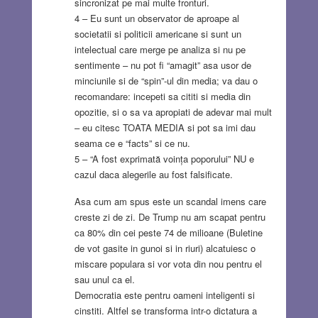
sincronizat pe mai multe fronturi.
4 – Eu sunt un observator de aproape al
societatii si politicii americane si sunt un
intelectual care merge pe analiza si nu pe
sentimente – nu pot fi “amagit” asa usor de
minciunile si de “spin”-ul din media; va dau o
recomandare: incepeti sa cititi si media din
opozitie, si o sa va apropiati de adevar mai mult
– eu citesc TOATA MEDIA si pot sa imi dau
seama ce e “facts” si ce nu.
5 – “A fost exprimată voința poporului” NU e
cazul daca alegerile au fost falsificate.
Asa cum am spus este un scandal imens care
creste zi de zi. De Trump nu am scapat pentru
ca 80% din cei peste 74 de milioane (Buletine
de vot gasite in gunoi si in riuri) alcatuiesc o
miscare populara si vor vota din nou pentru el
sau unul ca el.
Democratia este pentru oameni inteligenti si
cinstiti. Altfel se transforma intr-o dictatura a