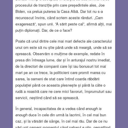
procesului de tranziție prin care președintele ales, Joe
Biden, va prelua puterea la Casa Albă. Dar tot nu s-a
recunoscut învins, când scriem aceste rânduri. „Cam
exagerează”, spun unii. ”A sărit peste cal”, afirmă alții, mai
puțin diplomați. Dar, de ce o face?
Poate că unul dintre cele mai mari defecte ale caracterului
unui om este să nu știe până unde să meargă, unde să se
oprească. Observăm o mulțime de exemple, redate în
presa din întreaga lume, dar și în anturajul nostru imediat,
de la directori de companii care își iau bonusuri tot mai
mari pe an ce trece, la politicieni care promit marea cu
sarea, la oameni de stat care întind coarda răbdării
populației până ce aceasta plesnește și până la câte o
rudă a noastră care ne cere mici favoruri, împrumuturi sau
servicii, neștiind când să se oprească.
În general, incapacitatea de a vedea când
enough is
enough
duce în cele din urmă la lacrimi, în cel mai bun
caz, și la vărsări de sânge, în cel mai rău. Dar de ce nu
văd unii oameni momentul când paharul e plin, nemaifiind