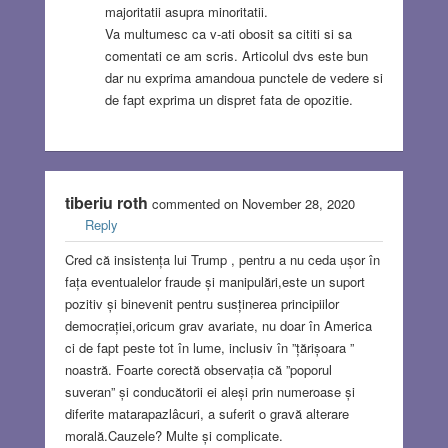
majoritatii asupra minoritatii.
Va multumesc ca v-ati obosit sa cititi si sa
comentati ce am scris. Articolul dvs este bun
dar nu exprima amandoua punctele de vedere si
de fapt exprima un dispret fata de opozitie.
tiberiu roth
commented on November 28, 2020
Reply
Cred că insistența lui Trump , pentru a nu ceda ușor în
fața eventualelor fraude și manipulări,este un suport
pozitiv și binevenit pentru susținerea principiilor
democrației,oricum grav avariate, nu doar în America
ci de fapt peste tot în lume, inclusiv în ”țărișoara ”
noastră. Foarte corectă observația că ”poporul
suveran” și conducătorii ei aleși prin numeroase și
diferite matarapazlâcuri, a suferit o gravă alterare
morală.Cauzele? Multe și complicate.