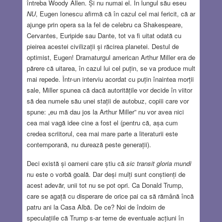
întreba Woody Allen. Și nu numai el. În lungul său eseu
NU
, Eugen Ionescu afirmă că în cazul cel mai fericit, că ar
ajunge prin opera sa la fel de celebru ca Shakespeare,
Cervantes, Euripide sau Dante, tot va fi uitat odată cu
pieirea acestei civilizații și răcirea planetei. Destul de
optimist, Eugen! Dramaturgul american Arthur Miller era de
părere că uitarea, în cazul lui cel puțin, se va produce mult
mai repede. Într-un interviu acordat cu puțin înaintea morții
sale, Miller spunea că dacă autoritățile vor decide în viitor
să dea numele său unei stații de autobuz, copiii care vor
spune: „eu mă dau jos la Arthur Miller” nu vor avea nici
cea mai vagă idee cine a fost el (pentru că, așa cum
credea scriitorul, cea mai mare parte a literaturii este
contemporană, nu durează peste generații).
Deci există și oameni care știu că
sic transit gloria mundi
nu este o vorbă goală. Dar deși mulți sunt conștienți de
acest adevăr, unii tot nu se pot opri. Ca Donald Trump,
care se agață cu disperare de orice pai ca să rămână încă
patru ani la Casa Albă. De ce? Noi de îndoim de
speculațiile că Trump s-ar teme de eventuale acțiuni în