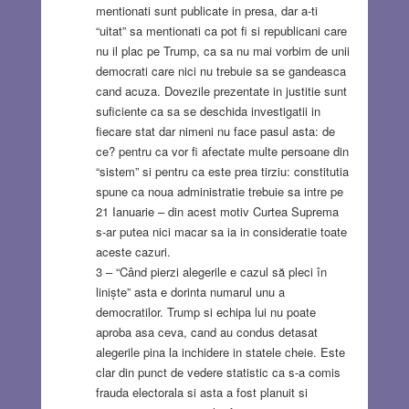
mentionati sunt publicate in presa, dar a-ti
“uitat” sa mentionati ca pot fi si republicani care
nu il plac pe Trump, ca sa nu mai vorbim de unii
democrati care nici nu trebuie sa se gandeasca
cand acuza. Dovezile prezentate in justitie sunt
suficiente ca sa se deschida investigatii in
fiecare stat dar nimeni nu face pasul asta: de
ce? pentru ca vor fi afectate multe persoane din
“sistem” si pentru ca este prea tirziu: constitutia
spune ca noua administratie trebuie sa intre pe
21 Ianuarie – din acest motiv Curtea Suprema
s-ar putea nici macar sa ia in consideratie toate
aceste cazuri.
3 – “Când pierzi alegerile e cazul să pleci în
liniște” asta e dorinta numarul unu a
democratilor. Trump si echipa lui nu poate
aproba asa ceva, cand au condus detasat
alegerile pina la inchidere in statele cheie. Este
clar din punct de vedere statistic ca s-a comis
frauda electorala si asta a fost planuit si