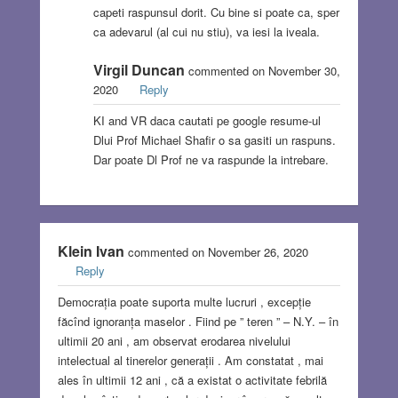
capeti raspunsul dorit. Cu bine si poate ca, sper
ca adevarul (al cui nu stiu), va iesi la iveala.
Virgil Duncan
commented on November 30,
2020
Reply
KI and VR daca cautati pe google resume-ul
Dlui Prof Michael Shafir o sa gasiti un raspuns.
Dar poate Dl Prof ne va raspunde la intrebare.
Klein Ivan
commented on November 26, 2020
Reply
Democrația poate suporta multe lucruri , excepție
făcînd ignoranța maselor . Fiind pe ” teren ” – N.Y. – în
ultimii 20 ani , am observat erodarea nivelului
intelectual al tinerelor generații . Am constatat , mai
ales în ultimii 12 ani , că a existat o activitate febrilă