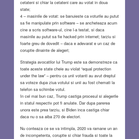
cetateni si chiar la cetateni care au votat in doua
state;
4 – masinile de votat: se banuieste ca voturile au putut
sa fie manipulate prin software – se ancheteaza acum
cine a scris software-ul, cine l-a testat, si daca
masinile au putut sa fie hacked prin internet; tarziu si
foarte greu de dovedit – daca e adevarat e un caz de
coruptie dinainte de alegeri;
Strategia avocatilor lui Trump este sa demonstreze ca
toate aceste state cheie au violat “equal protection
under the law” – pentru ca unii votanti au avut dreptul
sa voteze dupa ziua votului si unii au fost chemati la
telefon sa schimbe votul.
In cel mai bun caz, Trump castiga procesul si alegerile
in statul respectiv pot fi anulate. Dar dupa parerea
unora este prea tarziu, si Biden inca castiga chiar
daca nu o sa aiba 270 de electori.
Nu conteaza ce se va intimpla, 2020 va ramane un an
de incompetenta, coruptie si chiar frauda si toate la