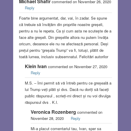
Michael Shafir
commented on November 26, 2020
Reply
Foarte bine argumentat, dar, vai, în zadar. Se spune
că trebuie să învățăm din propriile noastre greșeli,
pentru a nu le repeta. Ca și cum asta ne scutește de a
face alte greșeli. Din greșelile altora nu putem învăța
oricum, deoarece ele nu ne afectează personal. Deși
prețul pentru “greșala Trump” va fi, totuși, plătit de
toată lumea, inclusiv subsemnatul. Felicitări autorilor
Klein Ivan
commented on November 27, 2020
Reply
M.S. – Îmi permit să vă întreb pentru ce greșeală a
lui Trump veți plăti și dvs. Dacă nu doriți să faceți
public răspunsul , scrieți-mi direct și nu voi divulga
răspunsul dvs . K.I.
Veronica Rozenberg
commented on
November 28, 2020
Reply
Mi-a placut comentariul tau, Ivan, sper sa