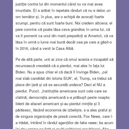
justiție contra lui din momentul când nu va mai avea
imunitate. El a arătat în repetate rânduri că nu e deloc un
om temător și, în plus, are o echipă de avocați foarte
scumpi, pentru că sunt foarte buni. Noi credem altceva: el
pare convins că poate lăsa ceva grandios în urma lui, că
va fi pomenit ca unul din marii președinți ai Americii, că va
lăsa în urmă o lume mai bună decât cea pe care a găsit-o
în 2016, când a venit la Casa Albă.
Pe de altă parte, unii ar zice că omul acesta e incapabil să
recunoască vreodată că a pierdut, mai ales în fața lui
Biden. Nu a spus chiar el că dacă îl învinge Biden, „cel
mai slab candidat din istoria SUA”, el, Trump, va trebui să
plece din țară și să se ascundă undeva? Deci el NU a
pierdut. Punct. „Instituțiile americane sunt cele care se
clatină; democrația americană s-a prăbușit peste noapte;
liderii de afaceri americani și-au pierdut mințile și îl
părăsesc¸ lăsând economia de izbeliște, s-a ales praful și
de singura organizație de presă corectă, Fox News, care l-
a trădat, intrând în rândul agențiilor de
fake news
; ba acum
își dau arama pe față și mulți politicieni republicani. Aha,