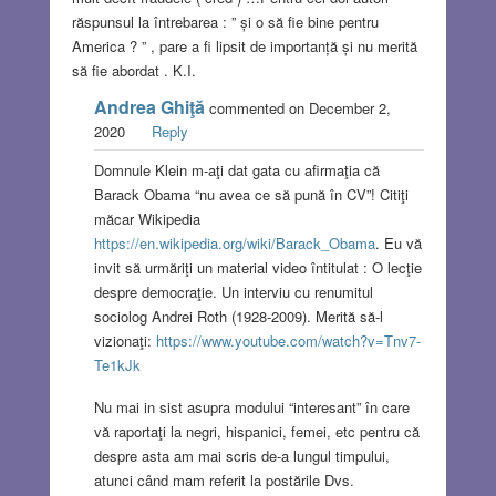
răspunsul la întrebarea : ” și o să fie bine pentru
America ? ” , pare a fi lipsit de importanță și nu merită
să fie abordat . K.I.
Andrea Ghiţă
commented on December 2,
2020
Reply
Domnule Klein m-aţi dat gata cu afirmaţia că
Barack Obama “nu avea ce să pună în CV”! Citiţi
măcar Wikipedia
https://en.wikipedia.org/wiki/Barack_Obama
. Eu vă
invit să urmăriţi un material video întitulat : O lecţie
despre democraţie. Un interviu cu renumitul
sociolog Andrei Roth (1928-2009). Merită să-l
vizionaţi:
https://www.youtube.com/watch?v=Tnv7-
Te1kJk
Nu mai in sist asupra modului “interesant” în care
vă raportaţi la negri, hispanici, femei, etc pentru că
despre asta am mai scris de-a lungul timpului,
atunci când mam referit la postările Dvs.