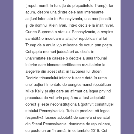
( repet, numit în funcție de președintele Trump). Iar
acum, despre una dintre cele mai interesante
acțiuni intentate în Pennsylvania, una menționată
și de domnul Klein Ivan. Într-o decizie la înalt nivel,
Curtea Supremă a statului Pennsylvania, a respins
sambătă o încercare a aliaților republicani ai lui
Trump de a anula 2,5 milioane de voturi prin poștă.
Cei șapte membri judecători au decis în
unanimitate să caseze o decizie a unui tribunal
inferior care blocase certificarea rezultatelor la
alegerile din acest stat în favoarea lui Biden.
Decizia tribunalului inferior fusese dată în urma
unei acțiuni intentate de congresmanul republican
Mike Kelly și alții care au afirmat că legea privind
procedura de vot prin poștă nu a fost adoptată
corect și este neconstituțională (potrivit constituției
statului Pennsylvania). Trebuie precizat că legea
respectivă fusese adoptată de camera si senatul
din Statul Pennsylvania, dominate de republicani,
cu peste un an în urmă, în octombrie 2019. Cei