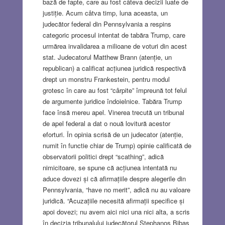
bază de fapte, care au fost câteva decizii luate de
justiție. Acum câtva timp, luna aceasta, un
judecător federal din Pennsylvania a respins
categoric procesul intentat de tabăra Trump, care
urmărea invalidarea a milioane de voturi din acest
stat. Judecatorul Matthew Brann (atenție, un
republican) a calificat acțiunea juridică respectivă
drept un monstru Frankestein, pentru modul
grotesc în care au fost “cârpite” împreună tot felul
de argumente juridice îndoielnice. Tabăra Trump
face însă mereu apel. Vinerea trecută un tribunal
de apel federal a dat o nouă lovitură acestor
eforturi. În opinia scrisă de un judecator (atenție,
numit în functie chiar de Trump) opinie calificată de
observatorii politici drept “scathing”, adică
nimicitoare, se spune că acțiunea intentată nu
aduce dovezi și că afirmațiile despre alegerile din
Pennsylvania, “have no merit”, adică nu au valoare
juridică. “Acuzațiile necesită afirmații specifice și
apoi dovezi; nu avem aici nici una nici alta, a scris
în decizia tribunalului judecătorul Stephanos Bibas