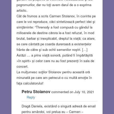
pogromurilor, dar nu toţi avem darul de a o exprima
artistic.
Cât de frumos a scris Carmen Stoianov, în cuvinte pe
care le voi reproduce, căci sintetizează perfect idei şi
simţăminte: “Threnody a fost compusă cu gândul la
milioanele de destine cărora le-a fost refuzat, în mod
brutal, barbar și inexplicabil, dreptul la viață; ca atare,
se cere cântată pe coarda dureroasă a existențelor
frânte de către şi sub ochii semenilor noștri. […]
Astăzi … a prins viață sonoră, putând fi împărtășită
«în spirit» și celor care nu au fost prezenți în sala de
concert.
La mulţumesc soţilor Stoianov pentru această oră
minunată pe care am petrecut-o cu multă emoţie în
faţa calculatorului!
Petru Stoianov
commented on July 10, 2021
Reply
Dragă Daniela, existând o singură adresă de email
pentru amândoi, voi prelua eu – Carmen –