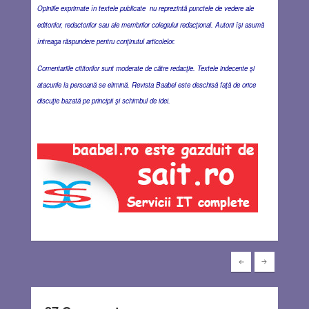
Opiniile exprimate în textele publicate nu reprezintă punctele de vedere ale
editorilor, redactorilor sau ale membrilor colegiului redacţional. Autorii îşi asumă
întreaga răspundere pentru conţinutul articolelor.
Comentariile cititorilor sunt moderate de către redacţie. Textele indecente şi
atacurile la persoană se elimină. Revista Baabel este deschisă faţă de orice
discuţie bazată pe principii şi schimbul de idei.