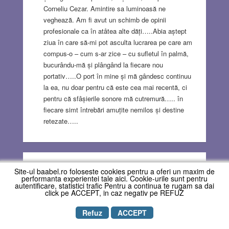
Corneliu Cezar. Amintire sa luminoasă ne
veghează. Am fi avut un schimb de opinii
profesionale ca în atâtea alte dăți…..Abia aștept
ziua în care să-mi pot asculta lucrarea pe care am
compus-o – cum s-ar zice – cu sufletul în palmă,
bucurându-mă și plângând la fiecare nou
portativ…..O port în mine și mă gândesc continuu
la ea, nu doar pentru că este cea mai recentă, ci
pentru că sfâșierile sonore mă cutremură….. în
fiecare simt întrebări amuțite nemilos și destine
retezate…..
Tiberiu Ezri
commented on July 4, 2021
Reply
Site-ul baabel.ro foloseste cookies pentru a oferi un maxim de
performanta experientei tale aici. Cookie-urile sunt pentru
autentificare, statistici trafic Pentru a continua te rugam sa dai
Demn de admiratie!
click pe ACCEPT, in caz negativ pe REFUZ
Petru Stoianov
commented on July 4, 2021
Refuz
ACCEPT
Reply