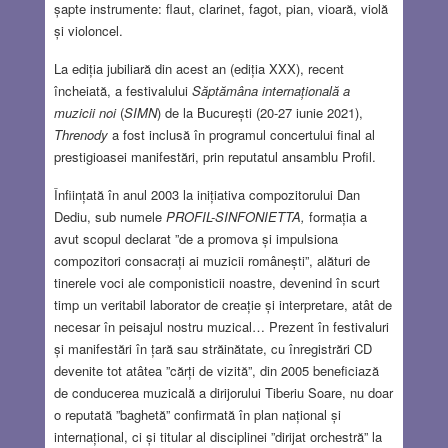
șapte instrumente: flaut, clarinet, fagot, pian, vioară, violă
și violoncel.
La ediția jubiliară din acest an (ediția XXX), recent
încheiată, a festivalului
Săptămâna internațională a
muzicii noi
(
SIMN
) de la București (20-27 iunie 2021),
Threnody
a fost inclusă în programul concertului final al
prestigioasei manifestări, prin reputatul ansamblu Profil.
Înființată în anul 2003 la inițiativa compozitorului Dan
Dediu, sub numele
PROFIL-SINFONIETTA,
formația a
avut scopul declarat ”de a promova și impulsiona
compozitori consacrați ai muzicii românești”, alături de
tinerele voci ale componisticii noastre, devenind în scurt
timp un veritabil laborator de creație și interpretare, atât de
necesar în peisajul nostru muzical… Prezent în festivaluri
și manifestări în țară sau străinătate, cu înregistrări CD
devenite tot atâtea ”cărți de vizită”, din 2005 beneficiază
de conducerea muzicală a dirijorului Tiberiu Soare, nu doar
o reputată ”baghetă” confirmată în plan național și
internațional, ci și titular al disciplinei ”dirijat orchestră” la