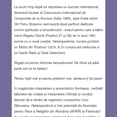
La scurt timp după ce repurtase un succes internațional,
devenind laureat al
Concursului Internațional de
Compoziție
de la Ancona (Italia 1980), spre finele anilor
’80 Petru Stoianov semnează două partituri dedicate
luminii spirituale a Ierusalimului– orașul pentru care a bătut
inima Regelui David (
Psalmii
27 și 29) iar în anul 1991
revine cu o nouă creație:
Heteropsalmia,
lucrare purtând
un
Motto
din
Psalmul
122:6, 8 (în cunoscuta traducere a
lui Vasile Radu și Gala Galaction):
Rugați-vă pentru fericirea Ierusalimului! De tihnă să aibă
parte cei ce te iubesc!
Pentru frații mei și pentru prietenii mei, dorescu-ți ție pace!
În magistrala interpretare a ansamblului
Archaeus
, veritabil
laborator de creație și interpretare înființat și condus
decenii de-a rândul de regretatul compozitor Liviu
Dănceanu.
Heteropsalmia
a fost premiată de
Asociația
pentru Pace a Religiilor din România
(
APAR
) la Festivalul
de creație și interpretare religioasă
A ta este împărăția și