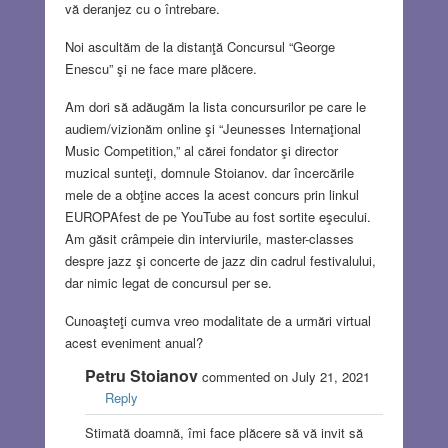
vă deranjez cu o întrebare.
Noi ascultăm de la distanţă Concursul “George
Enescu” şi ne face mare plăcere.
Am dori să adăugăm la lista concursurilor pe care le
audiem/vizionăm online şi “Jeunesses Internaţional
Music Competition,” al cărei fondator şi director
muzical sunteţi, domnule Stoianov. dar încercările
mele de a obţine acces la acest concurs prin linkul
EUROPAfest de pe YouTube au fost sortite eşecului.
Am găsit crâmpeie din interviurile, master-classes
despre jazz şi concerte de jazz din cadrul festivalului,
dar nimic legat de concursul per se.
Cunoaşteţi cumva vreo modalitate de a urmări virtual
acest eveniment anual?
Petru Stoianov
commented on July 21, 2021
Reply
Stimată doamnă, îmi face plăcere să vă invit să