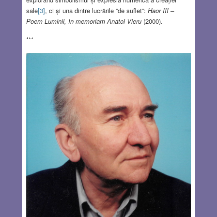
sale
[3]
, ci și una dintre lucrările ”de suflet”:
Haor III –
Poem Luminii, In memoriam Anatol Vieru
(2000).
***