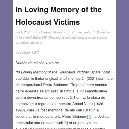
In Loving Memory of the
Holocaust Victims
Jul 1, 2021
By
Carmen Stoianov
27 comments
Posted in:
Arhiva editii
,
Ediţia 348
,
Orizonturi spirituale
Aceasta postare a fost
vizualizata de de ori
Vizualizari:
1,075
Număr vizualizări 1075 ori
“
In Loving Memory of the Holocaust Victims”
apare notat
sub titlul în limba engleză al ultimei lucrări (2021) semnate
de compozitorul Petru Stoianov. ”Treptele” care conduc
către aceasta se arcuiesc în timp și sunt semnificative
pentru devenirea sa componistică. Format la clasa de
compoziție a regretatului maestru Anatol Vieru (1926-
1998), care i-a fost mentor și de ale cărui sfaturi a
beneficiat în mod constant, Petru Stoianov
[1]
i-a dedicat
maestrului său nu doar studii
[2]
și un prim volum
explorând simbolismul și expresia numerică a creației