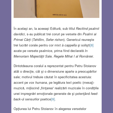
În același an, la aceeași Editură, sub titlul
Recitind psalmii
davidici
, s-au publicat trei coruri pe versete din
Psalmi ai
Primei Cărți
(
Tehillim,
Sefer rishon
). Genericul reuneşte
trei lucrări corale pentru cor mixt
à cappella
şi solişti
[8]
axate pe versete psalmice, prima fiind declarată
In
Memoriam
Majestăţii Sale, Regele Mihai I al României
.
Dintotdeauna coralul a reprezentat pentru Petru Stoianov
atât o direcţie, cât şi o dimensiune aparte a preocupărilor
sale; motivul trebuie căutat în specificitatea acestuia:
accent pe
vox humana
, pe legătura text poetic (mesaj)-
muzică, mijlocind „fiinţarea” realizării muzicale în condiţiile
unei impregnări emoţionale generate de şi potenţând
feed-
back
-ul sensurilor poetice
[9]
.
Opţiunea lui Petru Stoianov în alegerea versetelor