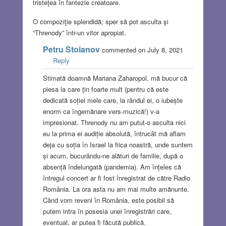
tristeţea în fantezie creatoare.
O compoziţie splendidă; sper să pot asculta şi
“Threnody” într-un vitor apropiat.
Petru Stoianov
commented on July 8, 2021
Reply
Stimată doamnă Mariana Zaharopol, mă bucur că
piesa la care țin foarte mult (pentru că este
dedicată soției mele care, la rândul ei, o iubește
enorm ca îngemănare vers-muzică!) v-a
impresionat. Threnody nu am putut-o asculta nici
eu la prima ei audiție absolută, întrucât mă aflam
deja cu soția în Israel la fiica noastră, unde suntem
și acum, bucurându-ne alături de familie, după o
absență îndelungată (pandemia). Am înțeles că
întregul concert ar fi fost înregistrat de către Radio
România. La ora asta nu am mai multe amănunte.
Când vom reveni în România, este posibil să
putem intra în posesia unei înregistrări care,
eventual, ar putea fi făcută publică.