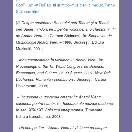
CodP=3214&TipPag=fil
și
http://muzicieni.cimec.ro/Petru-
Stoianov.html
.
[2]
Despre sculptarea Sunetului prin Tăcere și a Tăcerii
prin Sunet în ”Concertul pentru violoncel și orchestră nr. 1”
de Anatol Vieru
(cu Carmen Stoianov), în:
Simpozion de
Muzicologie Anatol Vieru – 1999
, București, Editura
Muzicală, 2001;
– Monumentalitatea în viziunea lui Anatol Vieru
, în:
Proceedings of the 1st World Congress on Science,
Economics, and Culture, 25-29 August, 2007, New-York-
Bucharest, Romanian contributors,
București, Cartea
Universitară, 2008;
– Incursiune în universul creației lui Anatol Vieru;
pasiunea pentru număr
, în:
Ipostaze ale muzicii moderne
în sec. XIX-XXI, Stilistică interpretativă
, Timișoara,
Editura Eurostampa, 2008;
– Un compozitor – Anatol Vieru și viziunea sa asupra