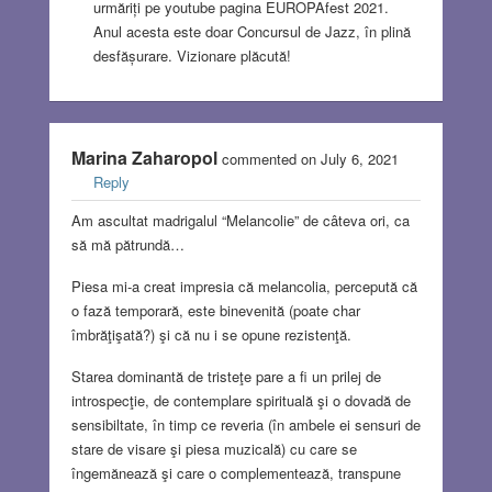
urmăriți pe youtube pagina EUROPAfest 2021.
Anul acesta este doar Concursul de Jazz, în plină
desfășurare. Vizionare plăcută!
Marina Zaharopol
commented on July 6, 2021
Reply
Am ascultat madrigalul “Melancolie” de câteva ori, ca
să mă pătrundă…
Piesa mi-a creat impresia că melancolia, percepută că
o fază temporară, este binevenită (poate char
îmbrăţişată?) şi că nu i se opune rezistenţă.
Starea dominantă de tristeţe pare a fi un prilej de
introspecţie, de contemplare spirituală şi o dovadă de
sensibiltate, în timp ce reveria (în ambele ei sensuri de
stare de visare şi piesa muzicală) cu care se
îngemănează şi care o complementează, transpune