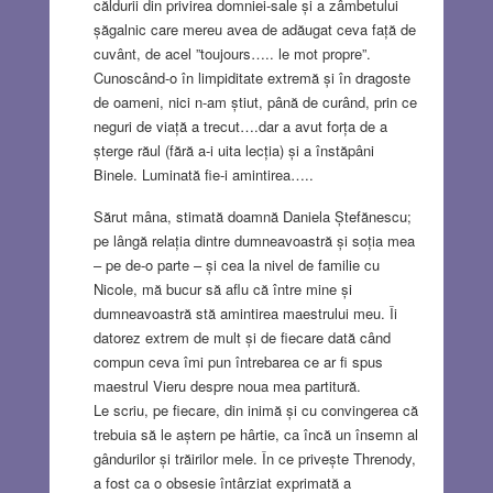
căldurii din privirea domniei-sale și a zâmbetului
șăgalnic care mereu avea de adăugat ceva față de
cuvânt, de acel ”toujours….. le mot propre”.
Cunoscând-o în limpiditate extremă și în dragoste
de oameni, nici n-am știut, până de curând, prin ce
neguri de viață a trecut….dar a avut forța de a
șterge răul (fără a-i uita lecția) și a înstăpâni
Binele. Luminată fie-i amintirea…..
Sărut mâna, stimată doamnă Daniela Ștefănescu;
pe lângă relația dintre dumneavoastră și soția mea
– pe de-o parte – și cea la nivel de familie cu
Nicole, mă bucur să aflu că între mine și
dumneavoastră stă amintirea maestrului meu. Îi
datorez extrem de mult și de fiecare dată când
compun ceva îmi pun întrebarea ce ar fi spus
maestrul Vieru despre noua mea partitură.
Le scriu, pe fiecare, din inimă și cu convingerea că
trebuia să le aștern pe hârtie, ca încă un însemn al
gândurilor și trăirilor mele. În ce privește Threnody,
a fost ca o obsesie întârziat exprimată a