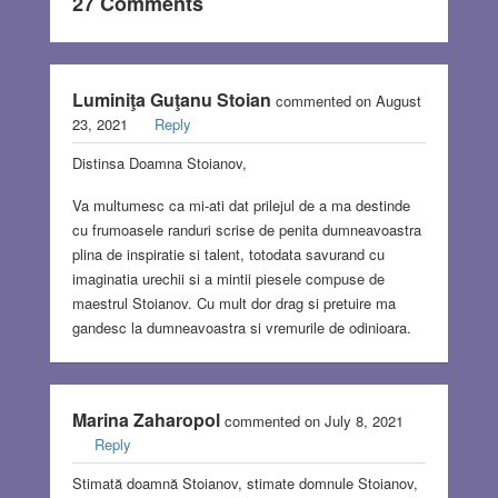
27 Comments
Luminiţa Guţanu Stoian
commented on August
23, 2021
Reply
Distinsa Doamna Stoianov,
Va multumesc ca mi-ati dat prilejul de a ma destinde
cu frumoasele randuri scrise de penita dumneavoastra
plina de inspiratie si talent, totodata savurand cu
imaginatia urechii si a mintii piesele compuse de
maestrul Stoianov. Cu mult dor drag si pretuire ma
gandesc la dumneavoastra si vremurile de odinioara.
Marina Zaharopol
commented on July 8, 2021
Reply
Stimată doamnă Stoianov, stimate domnule Stoianov,