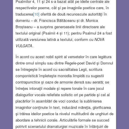
Psalmilor 4, 11 şi 24 s-a bazat atât pe ideile centrale ale
respectivelor poeme, cât şi pe imaginile poetice care, în
traducerea
[10]
oferită de două recunoscute autorităţi în
domeniu – dr. Francisca Băltăceanu și dr. Monica
Broșteanu – a surprins generoasele linii directoare ale
textului original (Psalmii 4 și 11); pentru Psalmul 24 a fost
utilizată versiunea latină a textului, conform cu
NOVA
VULGATA
.
În acord cu acest nobil spirit al versetelor în care legătura
dintre omul simplu sau dintre Regele-poet David şi Domnul
se întregeşte în acord cu sacralitatea Legii, scriitura
componistică împleteşte monodia limpidă cu sugestii
contrapunctice şi oaze de armonie densă sau aerată; se
întreţes intonaţii modale şi repere tonale în care jocul
dialogurilor vocale reliefate solistic ori pe partide şi cel al
placărilor în asamblări de voci conduc la sublinierea
imaginilor conţinute în text, inducând măreţia, glorificarea
şi trăirea ideilor poetice la nivelul multitudinii de unghiuri de
abordare a tehnicii corale. Articulările formale se succed
potrivit scenariului dramaturgiei muzicale în înlănţuiri de