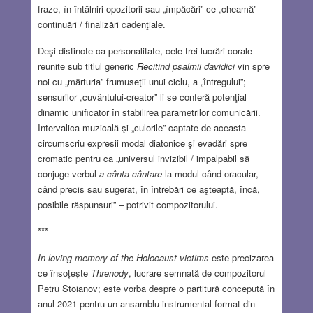
fraze, în întâlniri opozitorii sau „împăcări” ce „cheamă”
continuări / finalizări cadenţiale.
Deşi distincte ca personalitate, cele trei lucrări corale
reunite sub titlul generic
Recitind psalmii davidici
vin spre
noi cu „mărturia” frumuseţii unui ciclu, a „întregului”;
sensurilor „cuvântului-creator” li se conferă potenţial
dinamic unificator în stabilirea parametrilor comunicării.
Intervalica muzicală şi „culorile” captate de aceasta
circumscriu expresii modal diatonice şi evadări spre
cromatic pentru ca „universul invizibil / impalpabil să
conjuge verbul
a cânta-cântare
la modul când oracular,
când precis sau sugerat, în întrebări ce aşteaptă, încă,
posibile răspunsuri” – potrivit compozitorului.
***
In loving memory of the Holocaust victims
este precizarea
ce însoțește
Threnody
, lucrare semnată de compozitorul
Petru Stoianov; este vorba despre o partitură concepută în
anul 2021 pentru un ansamblu instrumental format din