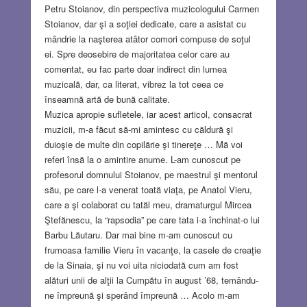
Petru Stoianov, din perspectiva muzicologului Carmen
Stoianov, dar şi a soţiei dedicate, care a asistat cu
mândrie la naşterea atâtor comori compuse de soţul
ei. Spre deosebire de majoritatea celor care au
comentat, eu fac parte doar indirect din lumea
muzicală, dar, ca literat, vibrez la tot ceea ce
înseamnă artă de bună calitate.
Muzica apropie sufletele, iar acest articol, consacrat
muzicii, m-a făcut să-mi amintesc cu căldură şi
duioşie de multe din copilărie şi tinereţe … Mă voi
referi însă la o amintire anume. L-am cunoscut pe
profesorul domnului Stoianov, pe maestrul şi mentorul
său, pe care l-a venerat toată viaţa, pe Anatol Vieru,
care a şi colaborat cu tatăl meu, dramaturgul Mircea
Ştefănescu, la “rapsodia” pe care tata i-a închinat-o lui
Barbu Lăutaru. Dar mai bine m-am cunoscut cu
frumoasa familie Vieru în vacanţe, la casele de creaţie
de la Sinaia, şi nu voi uita niciodată cum am fost
alături unii de alţii la Cumpătu în august ’68, temându-
ne împreună şi sperând împreună … Acolo m-am