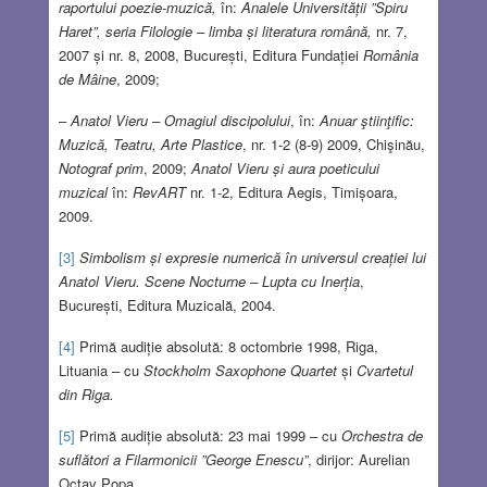
raportului poezie-muzică,
în:
Analele Universității ”Spiru
Haret”, seria Filologie – limba și literatura română,
nr. 7,
2007 și nr. 8, 2008, București, Editura Fundației
România
de Mâine
, 2009;
–
Anatol Vieru – Omagiul discipolului
, în:
Anuar ştiinţific:
Muzică, Teatru, Arte Plastice
, nr. 1-2 (8-9) 2009, Chişinău,
Notograf prim
, 2009;
Anatol Vieru și aura poeticului
muzical
în:
RevART
nr. 1-2, Editura Aegis, Timișoara,
2009.
[3]
Simbolism și expresie numerică în universul creației lui
Anatol Vieru. Scene Nocturne – Lupta cu Inerția
,
București, Editura Muzicală, 2004.
[4]
Primă audiție absolută: 8 octombrie 1998, Riga,
Lituania – cu
Stockholm Saxophone Quartet
și
Cvartetul
din Riga.
[5]
Primă audiție absolută: 23 mai 1999 – cu
Orchestra de
suflători a Filarmonicii ”George Enescu”
, dirijor: Aurelian
Octav Popa.