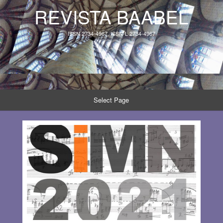
REVISTA BAABEL
ISSN 2734-4967, ISSN-L 2734-4967
Select Page