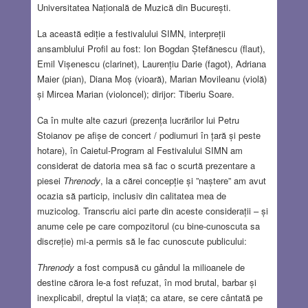
Universitatea Națională de Muzică din București.
La această ediție a festivalului SIMN, interpreții
ansamblului Profil au fost: Ion Bogdan Ștefănescu (flaut),
Emil Vișenescu (clarinet), Laurențiu Darie (fagot), Adriana
Maier (pian), Diana Moș (vioară), Marian Movileanu (violă)
și Mircea Marian (violoncel); dirijor: Tiberiu Soare.
Ca în multe alte cazuri (prezența lucrărilor lui Petru
Stoianov pe afișe de concert / podiumuri în țară și peste
hotare), în Caietul-Program al Festivalului SIMN am
considerat de datoria mea să fac o scurtă prezentare a
piesei
Threnody
, la a cărei concepție și ”naștere” am avut
ocazia să particip, inclusiv din calitatea mea de
muzicolog. Transcriu aici parte din aceste considerații – și
anume cele pe care compozitorul (cu bine-cunoscuta sa
discreție) mi-a permis să le fac cunoscute publicului:
Threnody
a fost compusă cu gândul la milioanele de
destine cărora le-a fost refuzat, în mod brutal, barbar și
inexplicabil, dreptul la viață; ca atare, se cere cântată pe