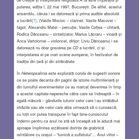
puterea
, ediția I, 22 mai 1997, București. De altfel, acestui
ansamblu, căruia i se datorează și prima audiție absolută
a lucrării
[7]
, (Vasile Mocioc – clarinet, Vasile Macovei –
fagot, Alexandru Matei – percuție, Vasile Colțea – chitară,
Rodica Dănceanu – sintetizator, Marius Lăcraru – vioară și
Anca Vartolomei – violoncel, dirijor: Liviu Dănceanu) i se
datorează nu doar gravarea pe
CD
a lucrării, ci și
interpretarea ei pe mari scene europene, în festivaluri de
tradiție din țară și din străinătate.
În
Heteropsalmia
este explorată corola de sugestii sonore
ce se poate decanta din pagini de istorie multimilenară și
din tumultul evenimentelor ce au marcat devenirea în timp
a acestei capitale-nepereche către care se îndreaptă – în
egală măsură – gândurile tuturor celor care i-au străbătut
străzile sau ale celor care abia urmează să o cunoască;
cu toții vor putea transpune în fapt bine-cunoscutul
îndemn pentru ca anul ce stă să înceapă să le aducă mai
aproape împlinirea arzătoarei dorințe de grabnică
reîntâlnire cu orașul – ”lumină a sufletului”… Anul viitor –