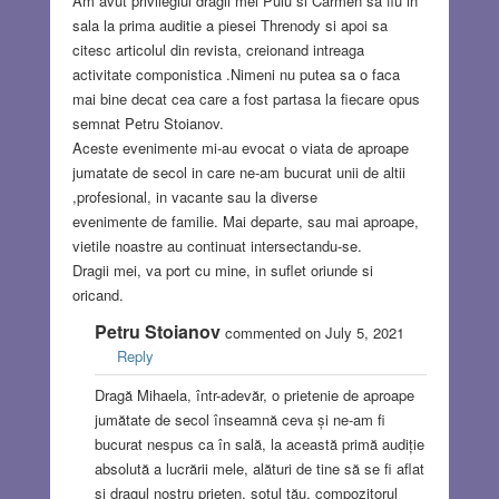
Am avut privilegiul dragii mei Puiu si Carmen sa fiu in
sala la prima auditie a piesei Threnody si apoi sa
citesc articolul din revista, creionand intreaga
activitate componistica .Nimeni nu putea sa o faca
mai bine decat cea care a fost partasa la fiecare opus
semnat Petru Stoianov.
Aceste evenimente mi-au evocat o viata de aproape
jumatate de secol in care ne-am bucurat unii de altii
,profesional, in vacante sau la diverse
evenimente de familie. Mai departe, sau mai aproape,
vietile noastre au continuat intersectandu-se.
Dragii mei, va port cu mine, in suflet oriunde si
oricand.
Petru Stoianov
commented on July 5, 2021
Reply
Dragă Mihaela, într-adevăr, o prietenie de aproape
jumătate de secol înseamnă ceva și ne-am fi
bucurat nespus ca în sală, la această primă audiție
absolută a lucrării mele, alături de tine să se fi aflat
și dragul nostru prieten, soțul tău, compozitorul