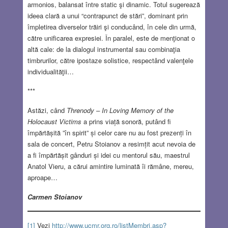
armonios, balansat între static şi dinamic. Totul sugerează
ideea clară a unui “contrapunct de stări”, dominant prin
împletirea diverselor trăiri şi conducând, în cele din urmă,
către unificarea expresiei. În paralel, este de menţionat o
altă cale: de la dialogul instrumental sau combinaţia
timbrurilor, către ipostaze solistice, respectând valenţele
individualităţii…
***
Astăzi, când
Threnody – In Loving Memory of the
Holocaust Victims
a prins viață sonoră, putând fi
împărtășită ”în spirit” și celor care nu au fost prezenți în
sala de concert, Petru Stoianov a resimțit acut nevoia de
a fi împărtășit gânduri și idei cu mentorul său, maestrul
Anatol Vieru, a cărui amintire luminată îi rămâne, mereu,
aproape…
Carmen Stoianov
[1]
Vezi
http://www.ucmr.org.ro/listMembri.asp?