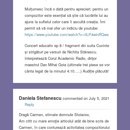
Mulțumesc încă o dată pentru aprecieri; pentru un
compozitor este esențial să știe că lucrările lui au
ajuns la sufletul celor care îi ascultă creația. Îmi
permit să vă mai ofer un indiciu de youtube:
https://www.youtube.com/watch?v=0LP4winRQws
Concert educativ ep 8 / fragment din suita Cuvinte
și strigături pe versuri de Nichita Stănescu.
Interpretează Corul Academic Radio, dirijor
maestrul Dan Mihai Goia (ultimele trei piese se vor
cânta legat de la minutul 4:10…..) Audiție plăcută!
Daniela Stefanescu
commented on July 5, 2021
Reply
Dragă Carmen, stimate domnule Stoianov,
Am citit cu mare emoţie articolul atât de bine scris de
Carmen, în care conturează activitatea compozitorului