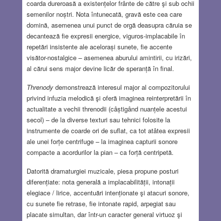
coarda dureroasă a existențelor frânte de către şi sub ochii
semenilor noștri. Nota întunecată, gravă este cea care
domină, asemenea unui punct de orgă deasupra căruia se
decantează fie expresii energice, viguros-implacabile în
repetări insistente ale acelorași sunete, fie accente
visător-nostalgice – asemenea aburului amintirii, cu irizări,
al cărui sens major devine licăr de speranță în final.
Threnody
demonstrează interesul major al compozitorului
privind infuzia melodică şi oferă imaginea reinterpretării în
actualitate a vechii threnodii (câștigând nuanțele acestui
secol) – de la diverse texturi sau tehnici folosite la
instrumente de coarde ori de suflat, ca tot atâtea expresii
ale unei forțe centrifuge – la imaginea capturii sonore
compacte a acordurilor la pian – ca forță centripetă.
Datorită dramaturgiei muzicale, piesa propune posturi
diferențiate: nota generală a implacabilității, intonații
elegiace / lirice, accentuări intenționate şi atacuri sonore,
cu sunete fie retrase, fie intonate rapid, arpegiat sau
placate simultan, dar într-un caracter general virtuoz şi