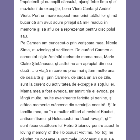
împrietenit şi cu copiii dânsului, ajunşi între timp şi ei
muzicieni de excepţie, Lena Vieru-Conta şi Andrei
Vieru. Port un mare respect memoriei tatălui lor şi mă
bucur că am avut acum prilejul să mi-l readuc în
memorie şi să aflu ce a reprezentat pentru discipolul
său.
Pe Carmen am cunoscut-o prin verişoara mea, Nicole
Sima, muzicolog şi scriitoare. De curând Carmen a
comentat nişte Amintiri scrise de mama mea, Marie-
Claire Ştefănescu, şi astfel ne-am apropiat din nou
după … o viaţă în care nu prea mai ştiam multe una
de cealaltă şi, prin Carmen, de circa un an de zile,
sunt la curent cu activitatea de excepţie a soţului ei.
Mama mea a fost evreică, iar amintirile ei evocă, pe
lângă multe, multe evenimente fericite şi senine, şi
atâtea momente crâncene din seminţia noastră. Şi în
familia mea, ca în a multor cititori ai revistei Baabel,
antisemitismul şi Holocaustul au făcut ravagii, şi îi
sunt recunoscătoare lui Petru Stoianov pentru acest In
loving memory of the Holocaust victims. Noi toţi ne
gândim cu pioşenie la victimele Holocaustului şi ale