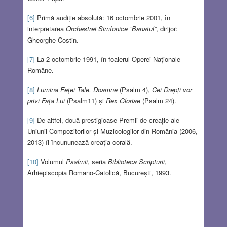
[6]
Primă audiție absolută: 16 octombrie 2001, în
interpretarea
Orchestrei Simfonice ”Banatul”
, dirijor:
Gheorghe Costin.
[7]
La 2 octombrie 1991, în foaierul Operei Naționale
Române
.
[8]
Lumina Feței Tale, Doamne
(Psalm 4),
Cei Drepți vor
privi Fața Lui
(Psalm11) și
Rex Gloriae
(Psalm 24).
[9]
De altfel, două prestigioase Premii de creație ale
Uniunii Compozitorilor și Muzicologilor din România (2006,
2013) îi încununează creația corală.
[10]
Volumul
Psalmii
, seria
Biblioteca Scripturii
,
Arhiepiscopia Romano-Catolică, București, 1993.