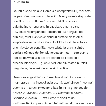
în Ierusalim…
Ca într-o serie de alte lucrări ale compozitorului, realizate
pe parcursul mai multor decenii,
Heteropsalmia
răspunde
nevoii de concretizare în sonor a ideii de sacru,
valorificând și repunând în circulație cinci filoane
muzicale: recompunerea trepidantei trăiri orgiastice
primare, stratul anticelor dansuri profane de zi cu zi
amprentate în culorile Orientului Mijlociu și decantarea
unei triplete de sonorități: cele aflate la granița dintre
posibila cântare de Templu ierusalemitean – așa cum a
fost ea dezvăluită și reconsiderată de cercetările
arheomuzicologiei – și cele preluate din matca muzicii
gregoriene, iar ulterior – a celei bizantine.
Deasupra sugestiilor instrumentale domină vocalul, în
murmurarea – la început abia auzită, apoi din ce în ce mai
puternică – a rugii-invocare aflate în inima și pe buzele
tuturor:
A. donenu, A.donenu… / Doamne-al nostru,
Doamne-al nostru
… Textul este melodizat de
instrumentiștii în postură de interpreți vocali, ca asumare a