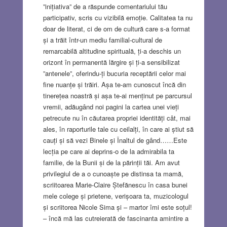
”inițiativa” de a răspunde comentariului tău
participativ, scris cu vizibilă emoție. Calitatea ta nu
doar de literat, ci de om de cultură care s-a format
și a trăit într-un mediu familial-cultural de
remarcabilă altitudine spirituală, ți-a deschis un
orizont în permanentă lărgire și ți-a sensibilizat
”antenele”, oferindu-ți bucuria receptării celor mai
fine nuanțe și trăiri. Așa te-am cunoscut încă din
tinerețea noastră și așa te-ai menținut pe parcursul
vremii, adăugând noi pagini la cartea unei vieți
petrecute nu în căutarea propriei identități cât, mai
ales, în raporturile tale cu ceilalți, în care ai știut să
cauți și să vezi Binele și Înaltul de gând……Este
lecția pe care ai deprins-o de la admirabila ta
familie, de la Bunii și de la părinții tăi. Am avut
privilegiul de a o cunoaște pe distinsa ta mamă,
scriitoarea Marie-Claire Ștefănescu în casa bunei
mele colege și prietene, verișoara ta, muzicologul
și scriitorea Nicole Sima și – martor îmi este soțul!
– încă mă las cutreierată de fascinanta amintire a