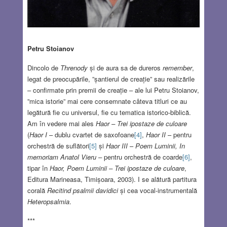
Petru Stoianov
Dincolo de
Threnody
și de aura sa de dureros
remember
,
legat de preocupările, ”șantierul de creație” sau realizările
– confirmate prin premii de creație – ale lui Petru Stoianov,
”mica istorie” mai cere consemnate câteva titluri ce au
legătură fie cu universul, fie cu tematica istorico-biblică.
Am în vedere mai ales
Haor – Trei ipostaze de culoare
(
Haor I
– dublu cvartet de saxofoane
[4]
,
Haor II
– pentru
orchestră de suflători
[5]
și
Haor III
–
Poem Luminii, In
memoriam Anatol Vieru –
pentru orchestră de coarde
[6]
,
tipar în
Haor, Poem Luminii – Trei ipostaze de culoare
,
Editura Marineasa, Timișoara, 2003). I se alătură partitura
corală
Recitind psalmii davidici
și cea vocal-instrumentală
Heteropsalmia
.
***