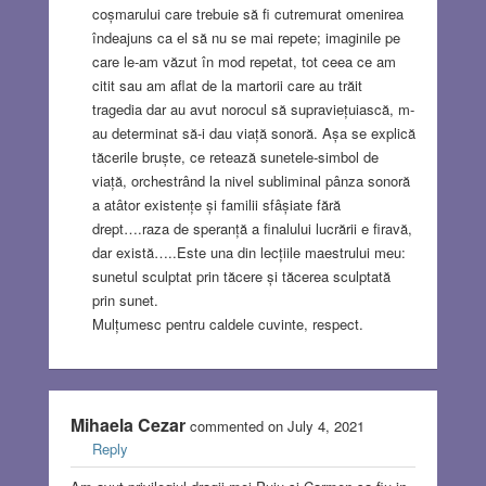
coșmarului care trebuie să fi cutremurat omenirea
îndeajuns ca el să nu se mai repete; imaginile pe
care le-am văzut în mod repetat, tot ceea ce am
citit sau am aflat de la martorii care au trăit
tragedia dar au avut norocul să supraviețuiască, m-
au determinat să-i dau viață sonoră. Așa se explică
tăcerile bruște, ce retează sunetele-simbol de
viață, orchestrând la nivel subliminal pânza sonoră
a atâtor existențe și familii sfâșiate fără
drept….raza de speranță a finalului lucrării e firavă,
dar există…..Este una din lecțiile maestrului meu:
sunetul sculptat prin tăcere și tăcerea sculptată
prin sunet.
Mulțumesc pentru caldele cuvinte, respect.
Mihaela Cezar
commented on July 4, 2021
Reply