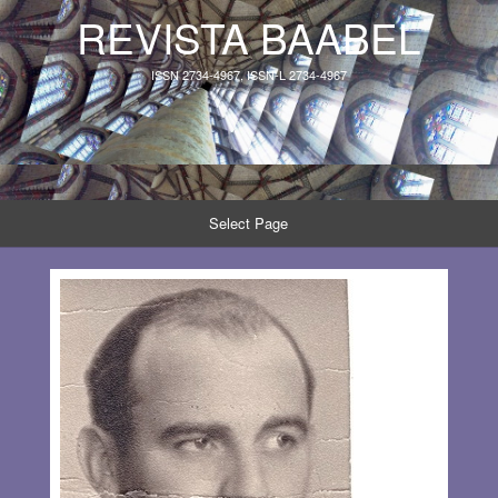
REVISTA BAABEL
ISSN 2734-4967, ISSN-L 2734-4967
Select Page