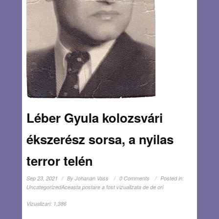
Léber Gyula kolozsvári
ékszerész sorsa, a nyilas
terror telén
Sep 23, 2021
By
Johanan Vass
0 Comments
Posted in:
Uncategorized
Aceasta postare a fost vizualizata de de ori
Vizualizari:
1,386