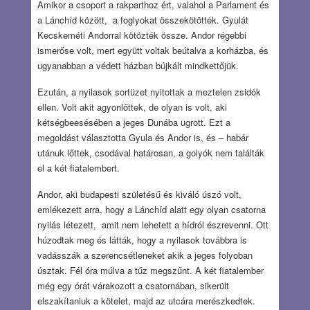
Amikor a csoport a rakparthoz ért, valahol a Parlament és
a Lánchíd között, a foglyokat összekötötték. Gyulát
Kecskeméti Andorral kötözték össze. Andor régebbi
ismerőse volt, mert együtt voltak beútalva a korházba, és
ugyanabban a védett házban bújkált mindkettőjük.
Ezután, a nyilasok sortüzet nyitottak a meztelen zsidók
ellen. Volt akit agyonlőttek, de olyan is volt, aki
kétségbeesésében a jeges Dunába ugrott. Ezt a
megoldást választotta Gyula és Andor is, és – habár
utánuk lőttek, csodával határosan, a golyók nem találták
el a két fiatalembert.
Andor, aki budapesti születésű és kiváló úszó volt,
emlékezett arra, hogy a Lánchíd alatt egy olyan csatorna
nyilás létezett, amit nem lehetett a hídról észrevenni. Ott
húzodtak meg és látták, hogy a nyilasok továbbra is
vadásszák a szerencsétleneket akik a jeges folyoban
úsztak. Fél óra múlva a tűz megszűnt. A két fiatalember
még egy órát várakozott a csatornában, sikerült
elszakítaniuk a kötelet, majd az utcára merészkedtek.