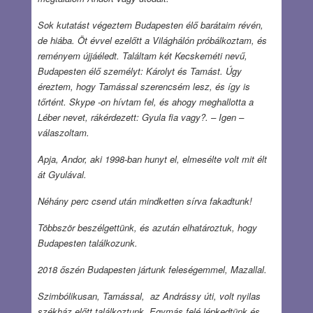
Sok kutatást végeztem Budapesten élő barátaim révén,
de hiába. Öt évvel ezelőtt a Világhálón próbálkoztam, és
reményem újjáéledt. Találtam két Kecskeméti nevű,
Budapesten élő személyt: Károlyt és Tamást. Úgy
éreztem, hogy Tamással szerencsém lesz, és így is
tőrtént. Skype -on hívtam fel, és ahogy meghallotta a
Léber nevet, rákérdezett: Gyula fia vagy?. – Igen –
válaszoltam.
Apja, Andor, aki 1998-ban hunyt el, elmesélte volt mit élt
át Gyulával.
Néhány perc csend után mindketten sírva fakadtunk!
Többször beszélgettünk, és azután elhatároztuk, hogy
Budapesten találkozunk.
2018 őszén Budapesten jártunk feleségemmel, Mazallal.
Szimbólikusan, Tamással, az Andrássy úti, volt nyilas
székház előtt találkoztunk. Egymás felé lépkedtünk és