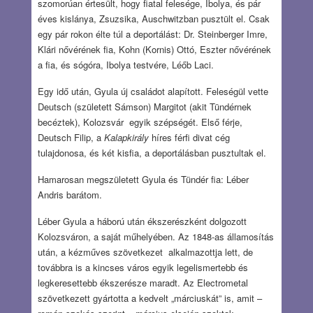
szomorúan értesült, hogy fiatal felesége, Ibolya, és pár
éves kislánya, Zsuzsika, Auschwitzban pusztült el. Csak
egy pár rokon élte túl a deportálást: Dr. Steinberger Imre,
Klári nővérének fia, Kohn (Kornis) Ottó, Eszter nővérének
a fia, és sógóra, Ibolya testvére, Léőb Laci.
Egy idő után, Gyula új családot alapított. Feleségül vette
Deutsch (született Sámson) Margitot (akit Tündérnek
becéztek), Kolozsvár egyik szépségét. Első férje,
Deutsch Filip, a
Kalapkirály
híres férfi divat cég
tulajdonosa, és két kisfia, a deportálásban pusztultak el.
Hamarosan megszületett Gyula és Tündér fia: Léber
Andris barátom.
Léber Gyula a háború után ékszerészként dolgozott
Kolozsváron, a saját műhelyében. Az 1848-as államosítás
után, a kézműves szövetkezet alkalmazottja lett, de
továbbra is a kincses város egyik legelismertebb és
legkeresettebb ékszerésze maradt. Az Electrometal
szövetkezett gyártotta a kedvelt „márciuskát” is, amit –