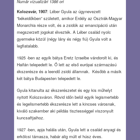
Număr vizualizări 1386 ori
Kolozsvár, 1907
: Léber Gyula az úgynevezett
“békeidőkben” született, amikor Erdély az Osztrák-Magyar
Monarchia része volt, és a zsidók az emancipáció után
megszerzett jogokat élvezték. A Léber család nyolc
gyermeke közül (négy lány és négy fiú) Gyula volt a
legfiatalabb.
1925 -ben az egyik bátya Eretz Izraelbe vándorolt ki, és
Haifán telepedett le. Ő lett az első európai származású
ékszerésze és a leendő zsidó államnak. Később a másik
két bátya Budapesten telepedett le.
Gyula kitanulta az ékszerészetet és egy kis műhelyt
nyitott Kolozsváron. Rövid időn belül egyik legismertebb
és legelismertebb ékszerésze lett a kincses városnak,
kiváló szakember aki példás tisztességgel viszonyult
kuncsaftjaihoz.
1927 -ben, apja halála után, Gyula lett a család anyagi és
erkölcsi támasza, habár alig múlt el húsz éves.