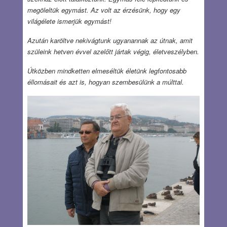
megöleltük egymást. Az volt az érzésünk, hogy egy
világélete ismerjük egymást!
Azután karöltve nekivágtunk ugyanannak az útnak, amit
szüleink hetven évvel azelőtt jártak végig, életveszélyben.
Útközben mindketten elmeséltük életünk legfontosabb
éllomásait és azt is, hogyan szembesülünk a múlttal.