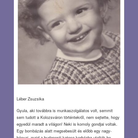
Léber Zsuzsika
Gyula, aki továbbra is munkaszolgálatos volt, semmit
sem tudott a Kolozsváron történtekről, nem sejtette, hogy
egyedül maradt a világon! Neki is komoly gondjai voltak.
Egy bombázás alatt megsebesült és előbb egy nagy-
bányai, majd a budapesti katona korházba utalták be.