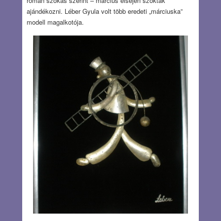
román szokás szerint – március elsején szoktak
ajándékozni. Léber Gyula volt több eredeti „márciuska”
modell magalkotója.