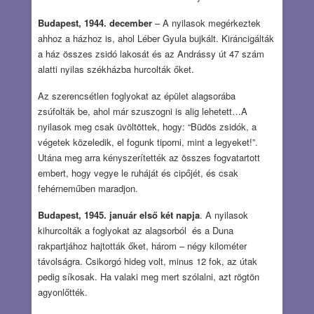
Budapest, 1944. december
– A nyilasok megérkeztek
ahhoz a házhoz is, ahol Léber Gyula bujkált. Kiráncigálták
a ház összes zsidó lakosát és az Andrássy út 47 szám
alatti nyilas székházba hurcolták őket.
Az szerencsétlen foglyokat az épület alagsorába
zsúfolták be, ahol már szuszogni is alig lehetett…A
nyilasok meg csak üvöltöttek, hogy: “Büdös zsidók, a
végetek közeledik, el fogunk tiporni, mint a legyeket!”.
Utána meg arra kényszerítették az összes fogvatartott
embert, hogy vegye le ruháját és cipőjét, és csak
fehérneműben maradjon.
Budapest, 1945. január első két napja
. A nyilasok
kihurcolták a foglyokat az alagsorból és a Duna
rakpartjához hajtották őket, három – négy kilométer
távolságra. Csikorgó hideg volt, minus 12 fok, az útak
pedig síkosak. Ha valaki meg mert szólalni, azt rögtön
agyonlőtték.