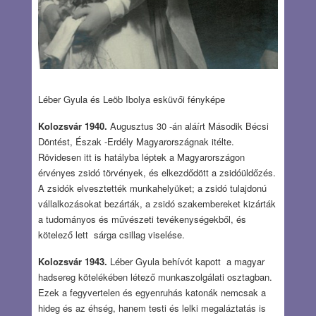
Léber Gyula és Leöb Ibolya esküvői fényképe
Kolozsvár 1940.
Augusztus 30 -án aláírt Második Bécsi
Döntést, Észak -Erdély Magyarországnak itélte.
Rövidesen itt is hatályba léptek a Magyarországon
érvényes zsidó törvények, és elkezdődött a zsidóüldőzés.
A zsidók elvesztették munkahelyüket; a zsidó tulajdonú
vállalkozásokat bezárták, a zsidó szakembereket kizárták
a tudományos és művészeti tevékenységekből, és
kötelező lett sárga csillag viselése.
Kolozsvár 1943.
Léber Gyula behívót kapott a magyar
hadsereg kötelékében létező munkaszolgálati osztagban.
Ezek a fegyvertelen és egyenruhás katonák nemcsak a
hideg és az éhség, hanem testi és lelki megaláztatás is