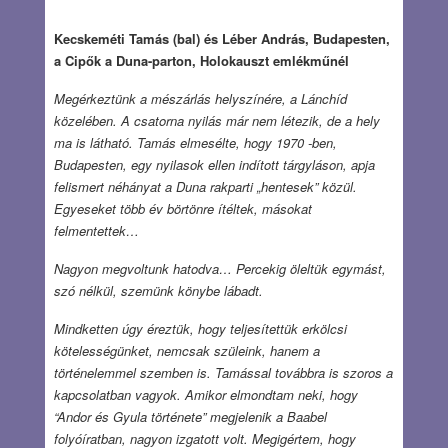
Kecskeméti Tamás (bal) és Léber András, Budapesten,
a Cipők a Duna-parton, Holokauszt emlékműnél
Megérkeztünk a mészárlás helyszínére, a Lánchíd
közelében. A csatorna nyilás már nem létezik, de a hely
ma is látható. Tamás elmesélte, hogy 1970 -ben,
Budapesten, egy nyilasok ellen indított tárgyláson, apja
felismert néhányat a Duna rakparti „hentesek” közül.
Egyeseket több év börtönre ítéltek, másokat
felmentettek…
Nagyon megvoltunk hatodva… Percekig öleltük egymást,
szó nélkül, szemünk könybe lábadt.
Mindketten úgy éreztük, hogy teljesítettük erkölcsi
kötelességünket, nemcsak szüleink, hanem a
történelemmel szemben is. Tamással továbbra is szoros a
kapcsolatban vagyok. Amikor elmondtam neki, hogy
“Andor és Gyula története” megjelenik a Baabel
folyóíratban, nagyon izgatott volt. Megigértem, hogy