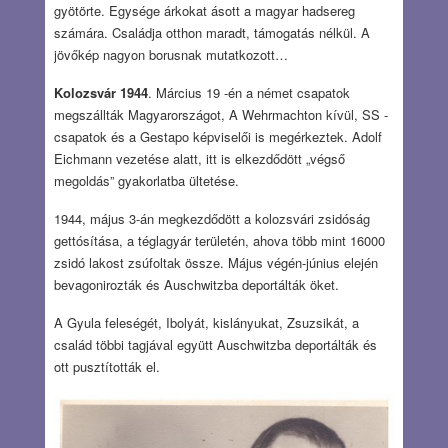
gyötörte. Egysége árkokat ásott a magyar hadsereg
számára. Családja otthon maradt, támogatás nélkül. A
jövőkép nagyon borusnak mutatkozott…
Kolozsvár 1944
. Március 19 -én a német csapatok
megszállták Magyarországot, A Wehrmachton kívül, SS -
csapatok és a Gestapo képviselői is megérkeztek. Adolf
Eichmann vezetése alatt, itt is elkezdődött „végső
megoldás” gyakorlatba ültetése.
1944, május 3-án megkezdődött a kolozsvári zsidóság
gettósítása, a téglagyár területén, ahova több mint 16000
zsidó lakost zsúfoltak össze. Május végén-június elején
bevagonirozták és Auschwitzba deportálták öket.
A Gyula feleségét, Ibolyát, kislányukat, Zsuzsikát, a
család többi tagjával együtt Auschwitzba deportálták és
ott pusztították el.