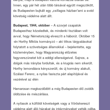
Innen, egy pár hét után több társával együtt megszökött,
és Budapesten bujkált egy „csillagos házban”ami a svéd
követség védelme alatt állt.
Budapest, 1944, október
– A szovjet csapatok
Budapesthez közeledtek, és mindenki tisztában volt
avval, hogy Németország elveszíti a háborút. Október 15
-én Horthy Miklós kormányzó – aki titkos tárgyalásokat
folytatott a szövetséges államokkal – bejelentette, egy
közleményben, hogy Magyarország előzetes
fegyverszünetet köt a eddigi ellenségeivel. Sajnos, a
dolgok más irányba fordultak, és a kiugrás nem sikerült.
Horthy lemondásra kényszerült, és új kormány alakult,
Szálasi Ferenc, a nyilas fasiszta párt alapítójával és
vezérével az élén
Hamarosan megkezdődött a még Budapesten élő zsidók
üldözése és mészárlása.
A nyilasok a külföldi követségek vagy a Vöröskereszt
védelme alatt álló házakat és intézményeket vették célba.