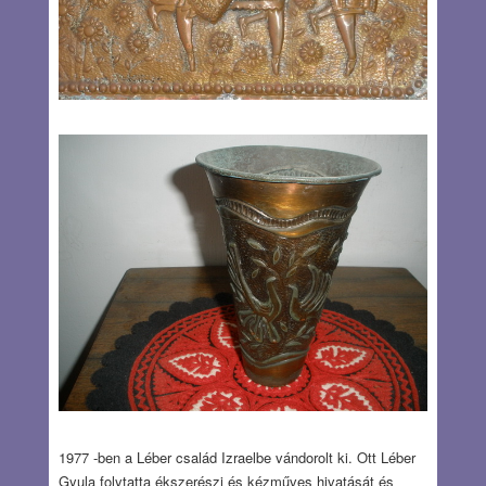
1977 -ben a Léber család Izraelbe vándorolt ki. Ott Léber
Gyula folytatta ékszerészi és kézműves hivatását és