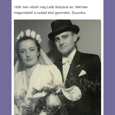
1939 -ben nősült meg Leőb Ibolyával és 1940-ben
megszületett a család első gyermeke: Zsuzsika.