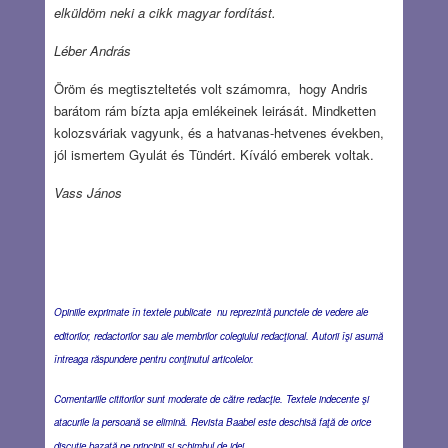
elküldöm neki a cikk magyar fordítást.
Léber András
Öröm és megtiszteltetés volt számomra, hogy Andris
barátom rám bízta apja emlékeinek leirását. Mindketten
kolozsváriak vagyunk, és a hatvanas-hetvenes években,
jól ismertem Gyulát és Tündért. Kíváló emberek voltak.
Vass János
Opiniile exprimate în textele publicate nu reprezintă punctele de vedere ale
editorilor, redactorilor sau ale membrilor colegiului redacţional. Autorii îşi asumă
întreaga răspundere pentru conţinutul articolelor.
Comentariile cititorilor sunt moderate de către redacţie. Textele indecente şi
atacurile la persoană se elimină. Revista Baabel este deschisă faţă de orice
discuţie bazată pe principii şi schimbul de idei.