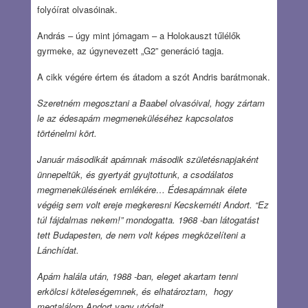
folyóírat olvasóinak.
András – úgy mint jómagam – a Holokauszt tűlélők
gyrmeke, az úgynevezett „G2” generáció tagja.
A cikk végére értem és átadom a szót Andris barátmonak.
Szeretném megosztani a Baabel olvasóival, hogy zártam
le az édesapám megmeneküléséhez kapcsolatos
történelmi kört.
Január másodikát apámnak második születésnapjaként
ünnepeltük, és gyertyát gyujtottunk, a csodálatos
megmenekülésének emlékére… Édesapámnak élete
végéig sem volt ereje megkeresni Kecskeméti Andort. “Ez
túl fájdalmas nekem!” mondogatta. 1968 -ban látogatást
tett Budapesten, de nem volt képes megközelíteni a
Lánchídat.
Apám halála után, 1988 -ban, eleget akartam tenni
erkölcsi köteleségemnek, és elhatároztam, hogy
megtalálom Andort vagy utódait.