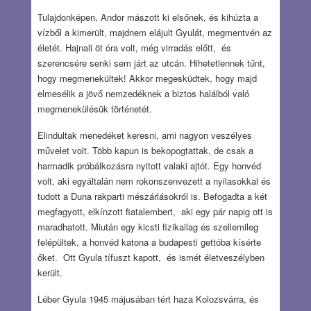
Tulajdonképen, Andor mászott ki elsőnek, és kihúzta a
vízből a kimerült, majdnem elájult Gyulát, megmentvén az
életét. Hajnali öt óra volt, még virradás előtt, és
szerencsére senki sem járt az utcán. Hihetetlennek tűnt,
hogy megmenekültek! Akkor megesküdtek, hogy majd
elmesélik a jövő nemzedéknek a biztos halálból való
megmenekülésük történetét.
Elindultak menedéket keresni, ami nagyon veszélyes
művelet volt. Több kapun is bekopogtattak, de csak a
harmadik próbálkozásra nyitott valaki ajtót. Egy honvéd
volt, aki egyáltalán nem rokonszenvezett a nyilasokkal és
tudott a Duna rakparti mészárlásokról is. Befogadta a két
megfagyott, elkínzott fiatalembert, aki egy pár napig ott is
maradhatott. Miután egy kicsti fizikailag és szellemileg
felépültek, a honvéd katona a budapesti gettóba kísérte
őket. Ott Gyula tífuszt kapott, és ismét életveszélyben
került.
Léber Gyula 1945 májusában tért haza Kolozsvárra, és