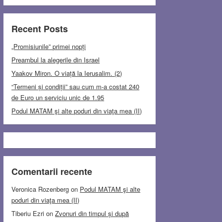
Recent Posts
„Promisiunile” primei nopți
Preambul la alegerile din Israel
Yaakov Miron. O viață la Ierusalim. (2)
“Termeni și condiții” sau cum m-a costat 240
de Euro un serviciu unic de 1.95
Podul MATAM şi alte poduri din viaţa mea (II)
Comentarii recente
Veronica Rozenberg
on
Podul MATAM şi alte
poduri din viaţa mea (II)
Tiberiu Ezri
on
Zvonuri din timpul și după