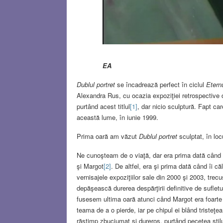
EA
Dublul portret
se încadrează perfect în ciclul
Etern
Alexandra Rus, cu ocazia expoziţiei retrospective d
purtând acest titlul
[1]
, dar nicio sculptură. Fapt ca
această lume, în iunie 1999.
Prima oară am văzut
Dublul portret
sculptat, în locu
Ne cunoşteam de o viaţă, dar era prima dată când 
şi Margot
[2]
. De altfel, era şi prima dată când îi 
vernisajele expoziţiilor sale din 2000 şi 2003, trec
depăşească durerea despărţirii definitive de suflet
fusesem ultima oară atunci când Margot era foarte 
teama de a o pierde, iar pe chipul ei blând tristeţ
răstimp zbuciumat şi dureros, purtând pecetea stilul