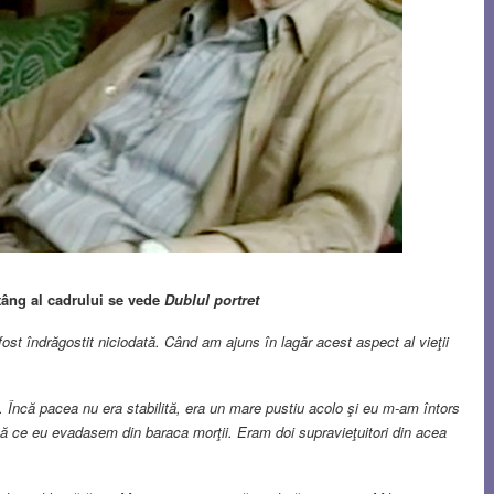
tâng al cadrului se vede
Dublul portret
fost îndrăgostit niciodată. Când am ajuns în lagăr acest aspect al vieţii
 Încă pacea nu era stabilită, era un mare pustiu acolo şi eu m-am întors
pă ce eu evadasem din baraca morţii. Eram doi supravieţuitori din acea