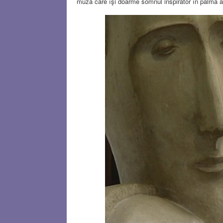
muza care îşi doarme somnul inspirator în palma ar