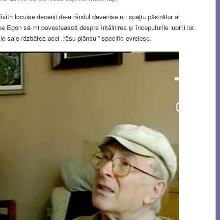
vith locuise decenii de-a rândul devenise un spaţiu păstrător al
pe Egon să-mi povestească despre întâlnirea şi începuturile iubirii lor.
ile sale răzbătea acel „râsu-plânsu’” specific evreiesc.