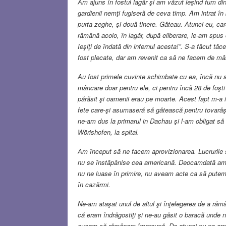
Am ajuns în fostul lagăr şi am văzut ieşind fum din h
gardienii nemţi fugiseră de ceva timp. Am intrat în 
purta zeghe, şi două tinere. Găteau. Atunci eu, car
rămână acolo, în lagăr, după eliberare, le-am spus c
Ieşiţi de îndată din infernul acesta!”. S-a făcut tă
fost plecate, dar am revenit ca să ne facem de mâ
Au fost primele cuvinte schimbate cu ea, încă nu 
mâncare doar pentru ele, ci pentru încă 28 de foşti 
părăsit şi oamenii erau pe moarte. Acest fapt m-a
fete care-şi asumaseră să gătească pentru tovarăşii
ne-am dus la primarul in Dachau şi l-am obligat să
Wörishofen, la spital.
Am început să ne facem aprovizionarea. Lucrurile s
nu se înstăpânise cea americană. Deocamdată am 
nu ne luase în primire, nu aveam acte ca să putem 
în cazărmi.
Ne-am ataşat unul de altul şi înţelegerea de a răm
că eram îndrăgostiţi şi ne-au găsit o baracă unde
aveam să rămânem împreună. De-atunci nu ne-am ma