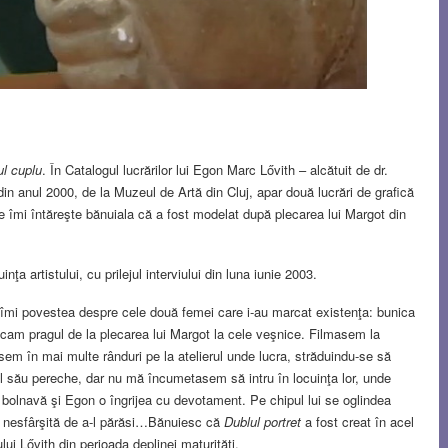
ul cuplu
. În Catalogul lucrărilor lui Egon Marc Lővith – alcătuit de dr.
in anul 2000, de la Muzeul de Artă din Cluj, apar două lucrări de grafică
re îmi întăreşte bănuiala că a fost modelat după plecarea lui Margot din
inţa artistului, cu prilejul interviului din luna iunie 2003.
îmi povestea despre cele două femei care i-au marcat existenţa: bunica
călcam pragul de la plecarea lui Margot la cele veşnice. Filmasem la
usem în mai multe rânduri pe la atelierul unde lucra, străduindu-se să
ul său pereche, dar nu mă încumetasem să intru în locuinţa lor, unde
bolnavă şi Egon o îngrijea cu devotament. Pe chipul lui se oglindea
ea nesfârşită de a-l părăsi…Bănuiesc că
Dublul portret
a fost creat în acel
ui Lővith din perioada deplinei maturităţi.