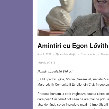
Amintiri cu Egon Lővith
Jun 2, 2022
By
Andrea Ghiţă
6 comments
Posted
Vizualizari:
816
Număr vizualizări 816 ori
„Dublu portret, gips, 50 cm. Nesemnat, nedatat”- aş
Marc Lővith Comunităţii Evreilor din Cluj, în septe
Portretul bărbatului care veghează asupra iubitei sa
care poartă în palmă tot ceea ce are mai de preţ, a
abandonându-se cu încredere maximă îmbrăţişării p