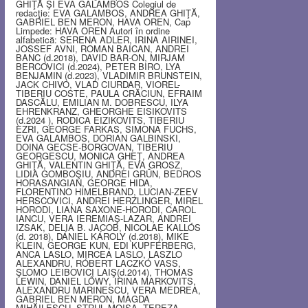
GHIŢĂ ŞI EVA GALAMBOS Colegiul de
redacţie: EVA GALAMBOS, ANDREA GHIŢĂ,
GABRIEL BEN MERON, HAVA OREN, Cap
Limpede: HAVA OREN Autori în ordine
alfabetică: SERENA ADLER, IRINA AIRINEI,
JOSSEF AVNI, ROMAN BAICAN, ANDREI
BANC (d.2018), DAVID BAR-ON, MIRJAM
BERCOVICI (d.2024), PETER BIRO, LYA
BENJAMIN (d.2023), VLADIMIR BRUNSTEIN,
JACK CHIVO, VLAD CIURDAR, VIOREL-
TIBERIU COSTE, PAULA CRĂCIUN, EFRAIM
DASCĂLU, EMILIAN M. DOBRESCU, ILYA
EHRENKRANZ, GHEORGHE EISIKOVITS
(d.2024 ), RODICA EIZIKOVITS, TIBERIU
EZRI, GEORGE FARKAS, SIMONA FUCHS,
EVA GALAMBOS, DORIAN GALBINSKI,
DOINA GECSE-BORGOVAN, TIBERIU
GEORGESCU, MONICA GHEŢ, ANDREA
GHIŢĂ, VALENTIN GHIŢĂ, EVA GROSZ,
LIDIA GOMBOŞIU, ANDREI GRÜN, BEDROS
HORASANGIAN, GEORGE HIDA,
FLORENTINO HIMELBRAND, LUCIAN-ZEEV
HERSCOVICI, ANDREI HERZLINGER, MIREL
HORODI, LIANA SAXONE-HORODI, CAROL
IANCU, VERA IEREMIAŞ-LAZAR, ANDREI
IZSAK, DELIA B. JACOB, NICOLAE KALLÓS
(d. 2018), DÁNIEL KÁROLY (d.2018), MIKE
KLEIN, GEORGE KUN, EDI KUPFERBERG,
ANCA LASLO, MIRCEA LASLO, LASZLO
ALEXANDRU, RÓBERT LACZKÓ VASS,
ŞLOMO LEIBOVICI LAIŞ(d.2014), THOMAS
LEWIN, DANIEL LŐWY, IRINA MARKOVITS,
ALEXANDRU MARINESCU, VERA MEDREA,
GABRIEL BEN MERON, MAGDA
MIHĂILESCU, STRUL MOISA, TEREZA