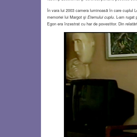
În vara lui 2003 camera luminoasă în care cuplul Lő
memoriei lui Margot şi
Eternului cuplu
. L-am rugat 
Egon era înzestrat cu har de povestitor. Din relatăr