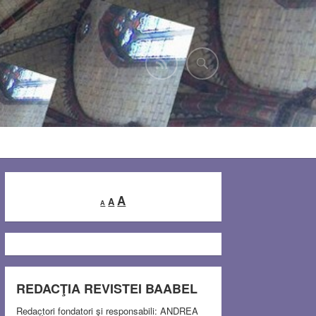
Decrease
Reset
Increase
A
A
A
font
font
font
size.
size.
size.
REDACŢIA REVISTEI BAABEL
Redactori fondatori şi responsabili: ANDREA