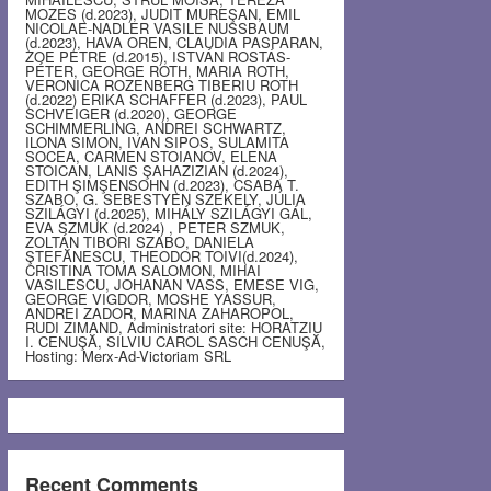
MOZES (d.2023), JUDIT MUREŞAN, EMIL
NICOLAE-NADLER VASILE NUSSBAUM
(d.2023), HAVA OREN, CLAUDIA PASPARAN,
ZOE PETRE (d.2015), ISTVÁN ROSTÁS-
PÉTER, GEORGE ROTH, MARIA ROTH,
VERONICA ROZENBERG TIBERIU ROTH
(d.2022) ERIKA SCHAFFER (d.2023), PAUL
SCHVEIGER (d.2020), GEORGE
SCHIMMERLING, ANDREI SCHWARTZ,
ILONA SIMON, IVAN SIPOS, SULAMITA
SOCEA, CARMEN STOIANOV, ELENA
STOICAN, LANIS ŞAHAZIZIAN (d.2024),
EDITH ŞIMŞENSOHN (d.2023), CSABA T.
SZABO, G. SEBESTYEN SZEKELY, JÚLIA
SZILÁGYI (d.2025), MIHÁLY SZILÁGYI GÁL,
EVA SZMUK (d.2024) , PETER SZMUK,
ZOLTÁN TIBORI SZABO, DANIELA
ŞTEFĂNESCU, THEODOR TOIVI(d.2024),
CRISTINA TOMA SALOMON, MIHAI
VASILESCU, JOHANAN VASS, EMESE VIG,
GEORGE VIGDOR, MOSHE YASSUR,
ANDREI ZADOR, MARINA ZAHAROPOL,
RUDI ZIMAND, Administratori site: HORATZIU
I. CENUŞĂ, SILVIU CAROL SASCH CENUŞĂ,
Hosting: Merx-Ad-Victoriam SRL
Recent Comments