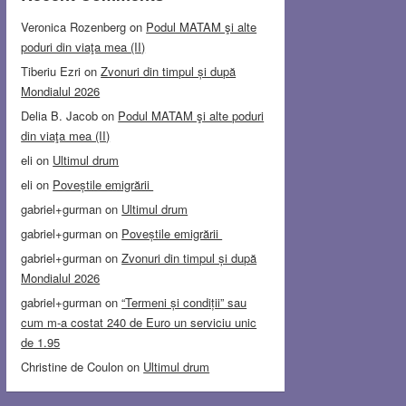
Veronica Rozenberg
on
Podul MATAM şi alte
poduri din viaţa mea (II)
Tiberiu Ezri
on
Zvonuri din timpul și după
Mondialul 2026
Delia B. Jacob
on
Podul MATAM şi alte poduri
din viaţa mea (II)
eli
on
Ultimul drum
eli
on
Poveștile emigrării
gabriel+gurman
on
Ultimul drum
gabriel+gurman
on
Poveștile emigrării
gabriel+gurman
on
Zvonuri din timpul și după
Mondialul 2026
gabriel+gurman
on
“Termeni și condiții” sau
cum m-a costat 240 de Euro un serviciu unic
de 1.95
Christine de Coulon
on
Ultimul drum