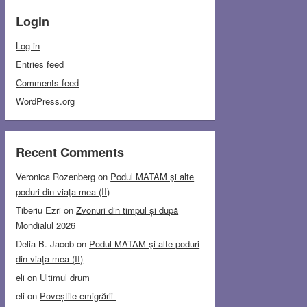
Login
Log in
Entries feed
Comments feed
WordPress.org
Recent Comments
Veronica Rozenberg
on
Podul MATAM şi alte
poduri din viaţa mea (II)
Tiberiu Ezri
on
Zvonuri din timpul și după
Mondialul 2026
Delia B. Jacob
on
Podul MATAM şi alte poduri
din viaţa mea (II)
eli
on
Ultimul drum
eli
on
Poveștile emigrării