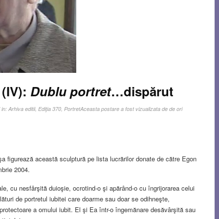
 (IV):
Dublu portret
…dispărut
 in:
Arhiva editii
,
Ediţia 370
,
Portret
Aceasta postare a fost vizualizata de de ori
a figurează această sculptură pe lista lucrărilor donate de către Egon
mbrie 2004.
le, cu nesfârşită duioşie, ocrotind-o şi apărând-o cu îngrijorarea celui
lături de portretul iubitei care doarme sau doar se odihneşte,
rotectoare a omului iubit. El şi Ea într-o îngemănare desăvârşită sau