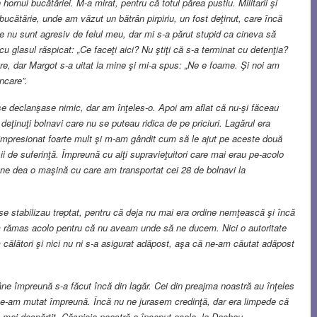
ornul bucătăriei. M-a mirat, pentru că totul părea pustiu. Militarii şi
bucătărie, unde am văzut un bătrân pirpiriu, un fost deţinut, care încă
e nu sunt agresiv de felul meu, dar mi s-a părut stupid ca cineva să
u glasul răspicat: „Ce faceţi aici? Nu ştiţi că s-a terminat cu detenţia?
cere, dar Margot s-a uitat la mine şi mi-a spus: „Ne e foame. Şi noi am
ncare”.
se declanşase nimic, dar am înţeles-o. Apoi am aflat că nu-şi făceau
deţinuţi bolnavi care nu se puteau ridica de pe priciuri. Lagărul era
 impresionat foarte mult şi m-am gândit cum să le ajut pe aceste două
 de suferinţă. Împreună cu alţi supravieţuitori care mai erau pe-acolo
 ne dea o maşină cu care am transportat cei 28 de bolnavi la
e stabilizau treptat, pentru că deja nu mai era ordine nemţească şi încă
rămas acolo pentru că nu aveam unde să ne ducem. Nici o autoritate
călători şi nici nu ni s-a asigurat adăpost, aşa că ne-am căutat adăpost
âne împreună s-a făcut încă din lagăr. Cei din preajma noastră au înţeles
 ne-am mutat împreună. Încă nu ne jurasem credinţă, dar era limpede că
i despărţit. Căsnicia noastră a început acolo, la Dachau.