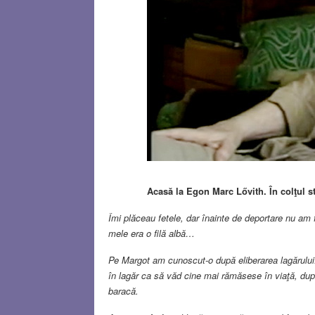
Acasă la
Egon Marc Lővith. În colţul s
Îmi plăceau fetele, dar înainte de deportare nu am 
mele era o filă albă…
Pe Margot am cunoscut-o după eliberarea lagărului.
în lagăr ca să văd cine mai rămăsese în viaţă, du
baracă.