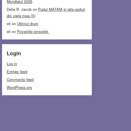
Mondialul 2026
Delia B. Jacob
on
Podul MATAM şi alte poduri
din viaţa mea (II)
eli
on
Ultimul drum
eli
on
Poveștile emigrării
Login
Log in
Entries feed
Comments feed
WordPress.org