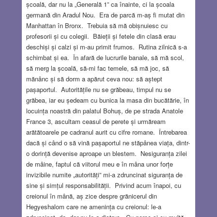
școală, dar nu la „Generală 1” ca înainte, ci la școala
germană din Aradul Nou. Era de parcă m-aș fi mutat din
Manhattan în Bronx. Trebuia să mă obișnuiesc cu
profesorii și cu colegii. Băieții și fetele din clasă erau
deschiși și calzi și m-au primit frumos. Rutina zilnică s-a
schimbat și ea. În afară de lucrurile banale, să mă scol,
să merg la școală, să-mi fac temele, să mă joc, să
mănânc și să dorm a apărut ceva nou: să aștept
pașaportul. Autoritățile nu se grăbeau, timpul nu se
grăbea, iar eu ședeam cu bunica la masa din bucătărie, în
locuința noastră din palatul Bohuș, de pe strada Anatole
France 3, ascultam ceasul de perete și urmăream
arătătoarele pe cadranul aurit cu cifre romane. Întrebarea
dacă și când o să vină pașaportul ne stăpânea viața, dintr-
o dorință devenise aproape un blestem. Nesiguranța zilei
de mâine, faptul că viitorul meu e în mâna unor forțe
invizibile numite „autorități” mi-a zdruncinat siguranța de
sine și simțul responsabilității. Privind acum înapoi, cu
creionul în mână, aș zice despre grănicerul din
Hegyeshalom care ne amenința cu creionul: le-a