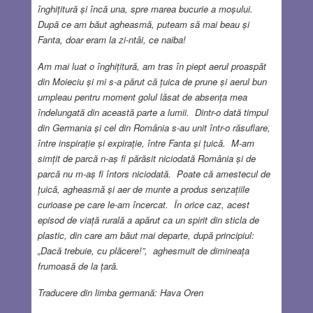
înghițitură și încă una, spre marea bucurie a moșului.
După ce am băut agheasmă, puteam să mai beau și
Fanta, doar eram la zi-ntâi, ce naiba!
Am mai luat o înghițitură, am tras în piept aerul proaspăt
din Moieciu și mi s-a părut că țuica de prune și aerul bun
umpleau pentru moment golul lăsat de absența mea
îndelungată din această parte a lumii. Dintr-o dată timpul
din Germania și cel din România s-au unit într-o răsuflare,
între inspirație și expirație, între Fanta și țuică. M-am
simțit de parcă n-aș fi părăsit niciodată România și de
parcă nu m-aș fi întors niciodată. Poate că amestecul de
țuică, agheasmă și aer de munte a produs senzațiile
curioase pe care le-am încercat. În orice caz, acest
episod de viață rurală a apărut ca un spirit din sticla de
plastic, din care am băut mai departe, după principiul:
„Dacă trebuie, cu plăcere!”, aghesmuit de dimineața
frumoasă de la țară.
Traducere din limba germană:
Hava Oren