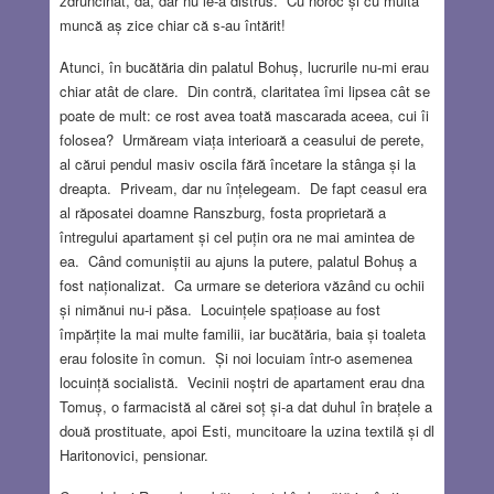
zdruncinat, da, dar nu le-a distrus. Cu noroc și cu multă
muncă aș zice chiar că s-au întărit!
Atunci, în bucătăria din palatul Bohuș, lucrurile nu-mi erau
chiar atât de clare. Din contră, claritatea îmi lipsea cât se
poate de mult: ce rost avea toată mascarada aceea, cui îi
folosea? Urmăream viața interioară a ceasului de perete,
al cărui pendul masiv oscila fără încetare la stânga și la
dreapta. Priveam, dar nu înțelegeam. De fapt ceasul era
al răposatei doamne Ranszburg, fosta proprietară a
întregului apartament și cel puțin ora ne mai amintea de
ea. Când comuniștii au ajuns la putere, palatul Bohuș a
fost naționalizat. Ca urmare se deteriora văzând cu ochii
și nimănui nu-i păsa. Locuințele spațioase au fost
împărțite la mai multe familii, iar bucătăria, baia și toaleta
erau folosite în comun. Și noi locuiam într-o asemenea
locuință socialistă. Vecinii noștri de apartament erau dna
Tomuș, o farmacistă al cărei soț și-a dat duhul în brațele a
două prostituate, apoi Esti, muncitoare la uzina textilă și dl
Haritonovici, pensionar.