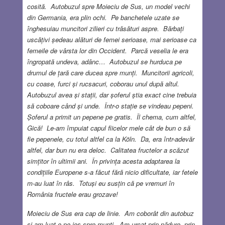
cosită. Autobuzul spre Moieciu de Sus, un model vechi
din Germania, era plin ochi. Pe banchetele uzate se
înghesuiau muncitori zilieri cu trăsături aspre. Bărbați
uscățivi ședeau alături de femei serioase, mai serioase ca
femeile de vârsta lor din Occident. Parcă veselia le era
îngropată undeva, adânc… Autobuzul se hurduca pe
drumul de țară care ducea spre munți. Muncitorii agricoli,
cu coase, furci și rucsacuri, coborau unul după altul.
Autobuzul avea și stații, dar șoferul știa exact cine trebuia
să coboare când și unde. Într-o stație se vindeau pepeni.
Șoferul a primit un pepene pe gratis. Îl chema, cum altfel,
Gică! Le-am împuiat capul fiicelor mele cât de bun o să
fie pepenele, cu totul altfel ca la Köln. Da, era într-adevăr
altfel, dar bun nu era deloc. Calitatea fructelor a scăzut
simțitor în ultimii ani. În privința acesta adaptarea la
condițiile Europene s-a făcut fără nicio dificultate, iar fetele
m-au luat în râs. Totuși eu susțin că pe vremuri în
România fructele erau grozave!
Moieciu de Sus era cap de linie. Am coborât din autobuz
și am luat-o pe jos spre munți. Am urcat prin pădure, prin