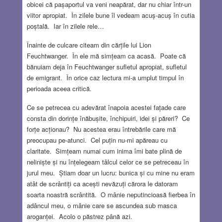
obicei că pașaportul va veni neapărat, dar nu chiar într-un
viitor apropiat. În zilele bune îl vedeam acuș-acuș în cutia
poștală. Iar în zilele rele…
Înainte de culcare citeam din cărțile lui Lion
Feuchtwanger. În ele mă simțeam ca acasă. Poate că
bănuiam deja în Feuchtwanger sufletul apropiat, sufletul
de emigrant. În orice caz lectura mi-a umplut timpul în
perioada aceea critică.
Ce se petrecea cu adevărat înapoia acestei fațade care
consta din dorințe înăbușite, închipuiri, idei și păreri? Ce
forțe acționau? Nu acestea erau întrebările care mă
preocupau pe-atunci. Cel puțin nu-mi apăreau cu
claritate. Simțeam numai cum inima îmi bate plină de
neliniște și nu înțelegeam tâlcul celor ce se petreceau în
jurul meu. Știam doar un lucru: bunica și cu mine nu eram
atât de scrântiți ca acești nevăzuți cărora le datoram
soarta noastră scrântită. O mânie neputincioasă fierbea în
adâncul meu, o mânie care se ascundea sub masca
aroganței. Acolo o păstrez până azi.