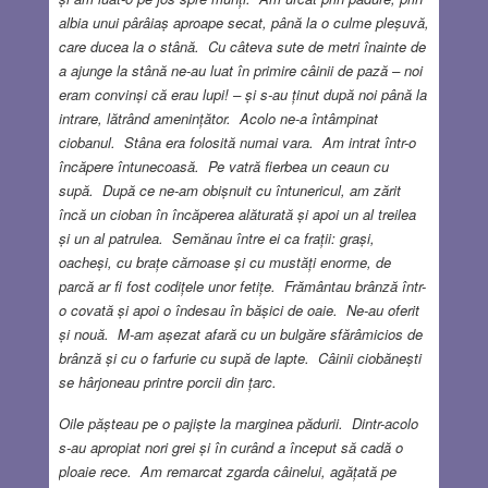
albia unui pârâiaș aproape secat, până la o culme pleșuvă,
care ducea la o stână. Cu câteva sute de metri înainte de
a ajunge la stână ne-au luat în primire câinii de pază – noi
eram convinși că erau lupi! – și s-au ținut după noi până la
intrare, lătrând amenințător. Acolo ne-a întâmpinat
ciobanul. Stâna era folosită numai vara. Am intrat într-o
încăpere întunecoasă. Pe vatră fierbea un ceaun cu
supă. După ce ne-am obișnuit cu întunericul, am zărit
încă un cioban în încăperea alăturată și apoi un al treilea
și un al patrulea. Semănau între ei ca frații: grași,
oacheși, cu brațe cărnoase și cu mustăți enorme, de
parcă ar fi fost codițele unor fetițe. Frământau brânză într-
o covată și apoi o îndesau în bășici de oaie. Ne-au oferit
și nouă. M-am așezat afară cu un bulgăre sfărâmicios de
brânză și cu o farfurie cu supă de lapte. Câinii ciobănești
se hârjoneau printre porcii din țarc.
Oile pășteau pe o pajiște la marginea pădurii. Dintr-acolo
s-au apropiat nori grei și în curând a început să cadă o
ploaie rece. Am remarcat zgarda câinelui, agățată pe