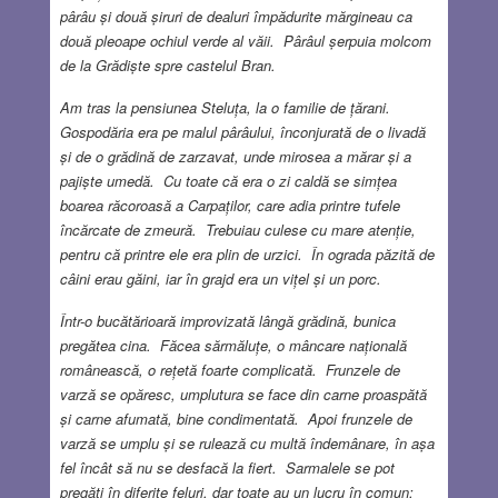
pârâu și două șiruri de dealuri împădurite mărgineau ca
două pleoape ochiul verde al văii. Pârâul șerpuia molcom
de la Grădiște spre castelul Bran.
Am tras la pensiunea Steluța, la o familie de țărani.
Gospodăria era pe malul pârâului, înconjurată de o livadă
și de o grădină de zarzavat, unde mirosea a mărar și a
pajiște umedă. Cu toate că era o zi caldă se simțea
boarea răcoroasă a Carpaților, care adia printre tufele
încărcate de zmeură. Trebuiau culese cu mare atenție,
pentru că printre ele era plin de urzici. În ograda păzită de
câini erau găini, iar în grajd era un vițel și un porc.
Într-o bucătărioară improvizată lângă grădină, bunica
pregătea cina. Făcea sărmăluțe, o mâncare națională
românească, o rețetă foarte complicată. Frunzele de
varză se opăresc, umplutura se face din carne proaspătă
și carne afumată, bine condimentată. Apoi frunzele de
varză se umplu și se rulează cu multă îndemânare, în așa
fel încât să nu se desfacă la fiert. Sarmalele se pot
pregăti în diferite feluri, dar toate au un lucru în comun: