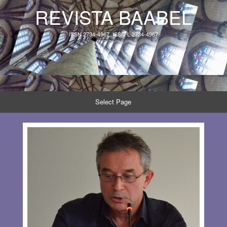
REVISTA BAABEL
ISSN 2734-4967, ISSN-L 2734-4967
Select Page