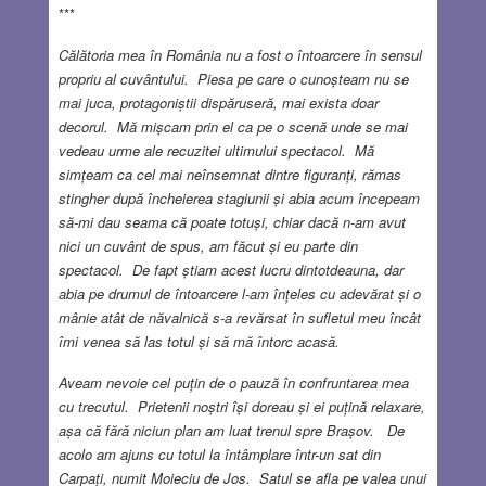
***
Călătoria mea în România nu a fost o întoarcere în sensul
propriu al cuvântului. Piesa pe care o cunoșteam nu se
mai juca, protagoniștii dispăruseră, mai exista doar
decorul. Mă mișcam prin el ca pe o scenă unde se mai
vedeau urme ale recuzitei ultimului spectacol. Mă
simțeam ca cel mai neînsemnat dintre figuranți, rămas
stingher după încheierea stagiunii și abia acum începeam
să-mi dau seama că poate totuși, chiar dacă n-am avut
nici un cuvânt de spus, am făcut și eu parte din
spectacol. De fapt știam acest lucru dintotdeauna, dar
abia pe drumul de întoarcere l-am înțeles cu adevărat și o
mânie atât de năvalnică s-a revărsat în sufletul meu încât
îmi venea să las totul și să mă întorc acasă.
Aveam nevoie cel puțin de o pauză în confruntarea mea
cu trecutul. Prietenii noștri își doreau și ei puțină relaxare,
așa că fără niciun plan am luat trenul spre Brașov. De
acolo am ajuns cu totul la întâmplare într-un sat din
Carpați, numit Moieciu de Jos. Satul se afla pe valea unui