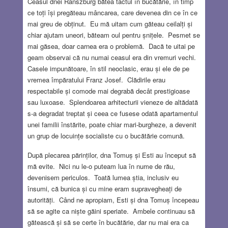
Ceasul dnei Ranszburg bătea tactul în bucătărie, în timp
ce toți își pregăteau mâncarea, care devenea din ce în ce
mai greu de obținut. Eu mă uitam cum găteau ceilalți și
chiar ajutam uneori, băteam oul pentru șnițele. Pesmet se
mai găsea, doar carnea era o problemă. Dacă te uitai pe
geam observai că nu numai ceasul era din vremuri vechi.
Casele impunătoare, în stil neoclasic, erau și ele de pe
vremea împăratului Franz Josef. Clădirile erau
respectabile și comode mai degrabă decât prestigioase
sau luxoase. Splendoarea arhitecturii vieneze de altădată
s-a degradat treptat și ceea ce fusese odată apartamentul
unei familii înstărite, poate chiar mari-burgheze, a devenit
un grup de locuințe socialiste cu o bucătărie comună.
După plecarea părinților, dna Tomuș și Esti au început să
mă evite. Nici nu le-o puteam lua în nume de rău,
devenisem periculos. Toată lumea știa, inclusiv eu
însumi, că bunica și cu mine eram supravegheați de
autorități. Când ne apropiam, Esti și dna Tomuș începeau
să se agite ca niște găini speriate. Ambele continuau să
gătească și să se certe în bucătărie, dar nu mai era ca