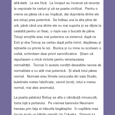
altă-dată. Le era frică. La început au încercat să renunțe
la veșnicele lor certuri și să se poarte civilizat. Pentru o
vreme se părea că s-au împăcat, dar dușmănia dintre ele
era totuși prea puternică. Se holbau una la alta pline de
ură, până când una dintre ele nu mai suporta și se rățoia la
cealaltă pentru un fleac, o roșie sau o bucată de pâine.
Totuși emoțiile erau mai puternice ca sistemul: după ce
Esti și dna Tomuș se certau după pofta inimii, dispăreau și
reținerile cu privire la noi. Bunica și cu mine nu scoteam o
vorbă, schimbam doar priviri semnificative. Știam că
repurtasem o mică victorie pentru reinstaurarea
normalității. Tocmai în aceste condiții deosebite nevoia de
normalitate e cu atât mai puternică. Și afară totul părea
normal. Normale erau filmele cenzurate din sala Studio,
buletinele meteo falsificate, vecinii țicniți, totul e mereu
normal, mai ales anormalul.
La poarta palatului Bohuș se afla o cămăruță minusculă,
fosta lojă a portarului. Pe vremea baronului Neumann
treceau prin fața ei trăsurile bogătașilor. În copilăria mea
locuia acolo un bătrân ramolit zis Cukorka. Singura lui