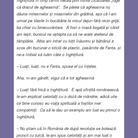
înghițitură în timp ce-mi trecea prin minte zicătoarea „fuge
ca dracul de agheasmă”. Se părea că agheasma nu
dăuna miresmelor și miasmelor din grădină, așa că l-am
urmat pe Vasile în bucătărie la micul dejun fără nicio grijă,
ba chiar cu binecuvântare. A fost o masă bogată și când
am ieșit, bunicul ne aștepta ca să ne arate atelierul de
tâmplărie. Abia am intrat cu toții înăuntru și bătrânul a
scos din buzunar o sticlă de plastic, pasămite de Fanta, și
ne-a îmbiat să luăm câte o înghițitură.
– Luați, luați, nu e Fanta, spuse el cu înțeles.
Aha, m-am gândit, sigur că e tot agheasmă.
– Luați fără frică o înghițitură. E apă sfințită românească,
le-am explicat celorlalți cu o doză de mândrie, adică uite
ce bine cunosc eu viața spirituală a foștilor mei
compatrioți. Ca să le dau un exemplu am luat eu primul o
înghițitură.
– Nu știam că în România de după revoluție se botează
pruncii cu țuică, le-am spus celorlalți și am mai luat o