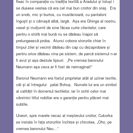
fleac în comparație cu tradiția textilă a Aradului și totuși i
se dusese vestea că era cel mai bun croitor din oraș. Era
un snob, mic și burtos, cu mustăcioară, cu pantaloni
înguști și o cămașă albă, largă. Așa era Ghinga al nostru,
vesel și mulțumit de sine făcea curte clientelor, care
pentru o stofă mai bună nu se dădeau înapoi să
prelungească proba. Atunci cobora storurile chiar în
timpul zilei și vecinii dădeau din cap cu dezaprobare și
pentru orice dădeau vina pe sistem, de parcă sistemul n-ar
fi avut și așa destule lipsuri. „Pe vremea baronului
Neumann așa ceva ar fi fost de neimaginat!”
Baronul Neumann era fostul proprietar atât al uzinei textile,
cât și al întregului palat Bohuș. Numele lui era un simbol
al calității în domeniul textilelor, iar în ochii celor mai
vârstnici titlul nobiliar era o garanție pentru plăceri mai
subtile.
Uneori, spre marele necaz al meșterului croitor, Cukorka
se instala în fața storurilor închise și chicotea. „Oho, pe
vremea baronului Neu…”