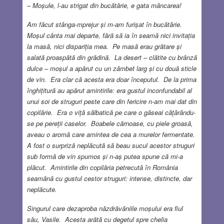
– Moșule, l-au strigat din bucătărie, e gata mâncarea!
Am făcut stânga-mprejur și m-am furișat în bucătărie.
Moșul cânta mai departe, fără să ia în seamă nici invitația
la masă, nici dispariția mea. Pe masă erau grătare și
salată proaspătă din grădină. La desert – clătite cu brânză
dulce – moșul a apărut cu un zâmbet larg și cu două sticle
de vin. Era clar că acesta era doar începutul. De la prima
înghițitură au apărut amintirile: era gustul inconfundabil al
unui soi de struguri peste care din fericire n-am mai dat din
copilărie. Era o viță sălbatică pe care o găseai cățărându-
se pe pereții caselor. Boabele cărnoase, cu piele groasă,
aveau o aromă care amintea de cea a murelor fermentate.
A fost o surpriză neplăcută să beau sucul acestor struguri
sub formă de vin spumos și n-aș putea spune că mi-a
plăcut. Amintirile din copilăria petrecută în România
seamănă cu gustul cestor struguri: intense, distincte, dar
neplăcute.
Singurul care dezaproba năzdrăvăniile moșului era fiul
său, Vasile. Acesta arătă cu degetul spre chelia