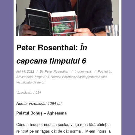
Peter Rosenthal:
În
capcana timpului 6
Jul 14, 2022
By
Peter Rosenthal
1 comment
Posted in:
Arhiva editii
,
Ediţia 373
,
Roman Foileton
Aceasta postare a fost
vizualizata de de ori
Vizualizari:
1,094
Număr vizualizări 1094 ori
Palatul Bohuș – Agheasma
Când a început noul an școlar, viața mea fără părinți a
reintrat pe un făgaș cât de cât normal. M-am întors la