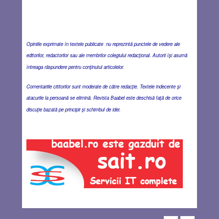
Opiniile exprimate în textele publicate nu reprezintă punctele de vedere ale
editorilor, redactorilor sau ale membrilor colegiului redacţional. Autorii îşi asumă
întreaga răspundere pentru conţinutul articolelor.
Comentariile cititorilor sunt moderate de către redacţie. Textele indecente şi
atacurile la persoană se elimină. Revista Baabel este deschisă faţă de orice
discuţie bazată pe principii şi schimbul de idei.