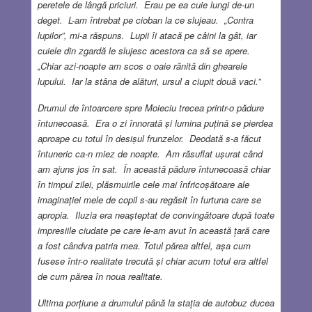
peretele de lângă priciuri. Erau pe ea cuie lungi de-un
deget. L-am întrebat pe cioban la ce slujeau. „Contra
lupilor”, mi-a răspuns. Lupii îi atacă pe câini la gât, iar
cuiele din zgardă le slujesc acestora ca să se apere.
„Chiar azi-noapte am scos o oaie rănită din ghearele
lupului. Iar la stâna de alături, ursul a ciupit două vaci.”
Drumul de întoarcere spre Moieciu trecea printr-o pădure
întunecoasă. Era o zi înnorată și lumina puțină se pierdea
aproape cu totul în desișul frunzelor. Deodată s-a făcut
întuneric ca-n miez de noapte. Am răsuflat ușurat când
am ajuns jos în sat. În această pădure întunecoasă chiar
în timpul zilei, plăsmuirile cele mai înfricoșătoare ale
imaginației mele de copil s-au regăsit în furtuna care se
apropia. Iluzia era neașteptat de convingătoare după toate
impresiile ciudate pe care le-am avut în această țară care
a fost cândva patria mea. Totul părea altfel, așa cum
fusese într-o realitate trecută și chiar acum totul era altfel
de cum părea în noua realitate.
Ultima porțiune a drumului până la stația de autobuz ducea