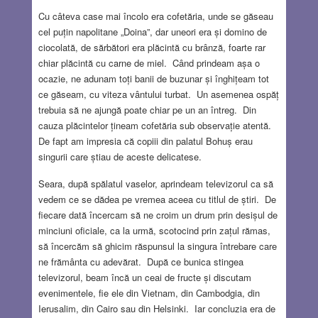
Cu câteva case mai încolo era cofetăria, unde se găseau
cel puțin napolitane „Doina”, dar uneori era și domino de
ciocolată, de sărbători era plăcintă cu brânză, foarte rar
chiar plăcintă cu carne de miel. Când prindeam așa o
ocazie, ne adunam toți banii de buzunar și înghițeam tot
ce găseam, cu viteza vântului turbat. Un asemenea ospăț
trebuia să ne ajungă poate chiar pe un an întreg. Din
cauza plăcintelor țineam cofetăria sub observație atentă.
De fapt am impresia că copiii din palatul Bohuș erau
singurii care știau de aceste delicatese.
Seara, după spălatul vaselor, aprindeam televizorul ca să
vedem ce se dădea pe vremea aceea cu titlul de știri. De
fiecare dată încercam să ne croim un drum prin desișul de
minciuni oficiale, ca la urmă, scotocind prin zațul rămas,
să încercăm să ghicim răspunsul la singura întrebare care
ne frământa cu adevărat. După ce bunica stingea
televizorul, beam încă un ceai de fructe și discutam
evenimentele, fie ele din Vietnam, din Cambodgia, din
Ierusalim, din Cairo sau din Helsinki. Iar concluzia era de