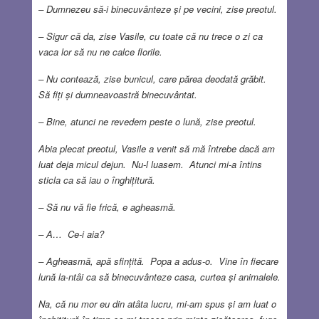
– Dumnezeu să-i binecuvânteze și pe vecini, zise preotul.
– Sigur că da, zise Vasile, cu toate că nu trece o zi ca
vaca lor să nu ne calce florile.
– Nu contează, zise bunicul, care părea deodată grăbit.
Să fiți și dumneavoastră binecuvântat.
– Bine, atunci ne revedem peste o lună, zise preotul.
Abia plecat preotul, Vasile a venit să mă întrebe dacă am
luat deja micul dejun. Nu-l luasem. Atunci mi-a întins
sticla ca să iau o înghițitură.
– Să nu vă fie frică, e agheasmă.
– A… Ce-i aia?
– Agheasmă, apă sfințită. Popa a adus-o. Vine în fiecare
lună la-ntâi ca să binecuvânteze casa, curtea și animalele.
Na, că nu mor eu din atâta lucru, mi-am spus și am luat o