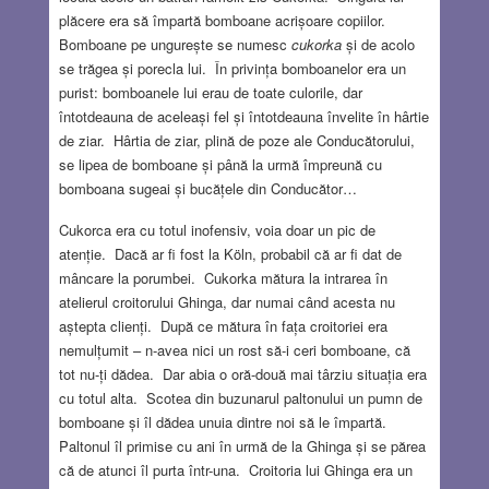
plăcere era să împartă bomboane acrișoare copiilor.
Bomboane pe ungurește se numesc
cukorka
și de acolo
se trăgea și porecla lui. În privința bomboanelor era un
purist: bomboanele lui erau de toate culorile, dar
întotdeauna de aceleași fel și întotdeauna învelite în hârtie
de ziar. Hârtia de ziar, plină de poze ale Conducătorului,
se lipea de bomboane și până la urmă împreună cu
bomboana sugeai și bucățele din Conducător…
Cukorca era cu totul inofensiv, voia doar un pic de
atenție. Dacă ar fi fost la Köln, probabil că ar fi dat de
mâncare la porumbei. Cukorka mătura la intrarea în
atelierul croitorului Ghinga, dar numai când acesta nu
aștepta clienți. După ce mătura în fața croitoriei era
nemulțumit – n-avea nici un rost să-i ceri bomboane, că
tot nu-ți dădea. Dar abia o oră-două mai târziu situația era
cu totul alta. Scotea din buzunarul paltonului un pumn de
bomboane și îl dădea unuia dintre noi să le împartă.
Paltonul îl primise cu ani în urmă de la Ghinga și se părea
că de atunci îl purta într-una. Croitoria lui Ghinga era un