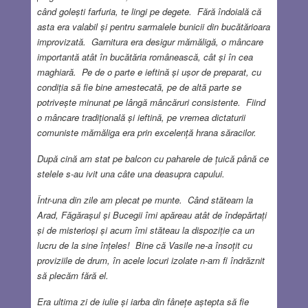
când golești farfuria, te lingi pe degete. Fără îndoială că
asta era valabil și pentru sarmalele bunicii din bucătărioara
improvizată. Garnitura era desigur mămăligă, o mâncare
importantă atât în bucătăria românească, cât și în cea
maghiară. Pe de o parte e ieftină și ușor de preparat, cu
condiția să fie bine amestecată, pe de altă parte se
potrivește minunat pe lângă mâncăruri consistente. Fiind
o mâncare tradițională și ieftină, pe vremea dictaturii
comuniste mămăliga era prin excelență hrana săracilor.
După cină am stat pe balcon cu paharele de țuică până ce
stelele s-au ivit una câte una deasupra capului.
Într-una din zile am plecat pe munte. Când stăteam la
Arad, Făgărașul și Bucegii îmi apăreau atât de îndepărtați
și de misterioși și acum îmi stăteau la dispoziție ca un
lucru de la sine înțeles! Bine că Vasile ne-a însoțit cu
proviziile de drum, în acele locuri izolate n-am fi îndrăznit
să plecăm fără el.
Era ultima zi de iulie și iarba din fânețe aștepta să fie