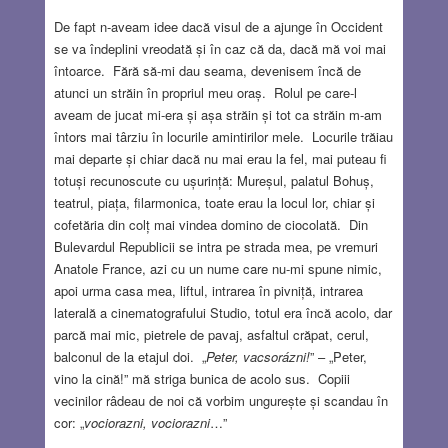
De fapt n-aveam idee dacă visul de a ajunge în Occident
se va îndeplini vreodată și în caz că da, dacă mă voi mai
întoarce. Fără să-mi dau seama, devenisem încă de
atunci un străin în propriul meu oraș. Rolul pe care-l
aveam de jucat mi-era și așa străin și tot ca străin m-am
întors mai târziu în locurile amintirilor mele. Locurile trăiau
mai departe și chiar dacă nu mai erau la fel, mai puteau fi
totuși recunoscute cu ușurință: Mureșul, palatul Bohuș,
teatrul, piața, filarmonica, toate erau la locul lor, chiar și
cofetăria din colț mai vindea domino de ciocolată. Din
Bulevardul Republicii se intra pe strada mea, pe vremuri
Anatole France, azi cu un nume care nu-mi spune nimic,
apoi urma casa mea, liftul, intrarea în pivniță, intrarea
laterală a cinematografului Studio, totul era încă acolo, dar
parcă mai mic, pietrele de pavaj, asfaltul crăpat, cerul,
balconul de la etajul doi. „
Peter, vacsorázni!
” – „Peter,
vino la cină!” mă striga bunica de acolo sus. Copiii
vecinilor râdeau de noi că vorbim ungurește și scandau în
cor: „
vociorazni, vociorazni
…”