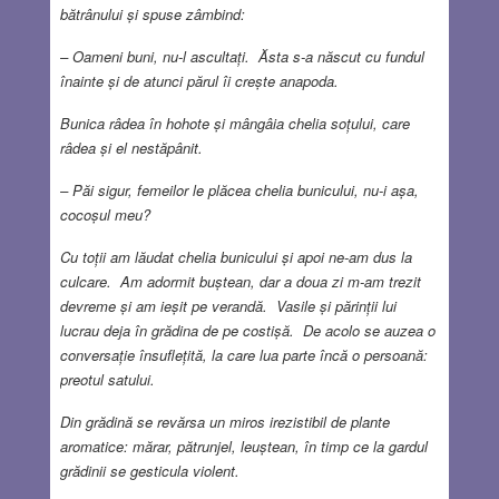
bătrânului și spuse zâmbind:
– Oameni buni, nu-l ascultați. Ăsta s-a născut cu fundul
înainte și de atunci părul îi crește anapoda.
Bunica râdea în hohote și mângâia chelia soțului, care
râdea și el nestăpânit.
– Păi sigur, femeilor le plăcea chelia bunicului, nu-i așa,
cocoșul meu?
Cu toții am lăudat chelia bunicului și apoi ne-am dus la
culcare. Am adormit buștean, dar a doua zi m-am trezit
devreme și am ieșit pe verandă. Vasile și părinții lui
lucrau deja în grădina de pe costișă. De acolo se auzea o
conversație însuflețită, la care lua parte încă o persoană:
preotul satului.
Din grădină se revărsa un miros irezistibil de plante
aromatice: mărar, pătrunjel, leuștean, în timp ce la gardul
grădinii se gesticula violent.