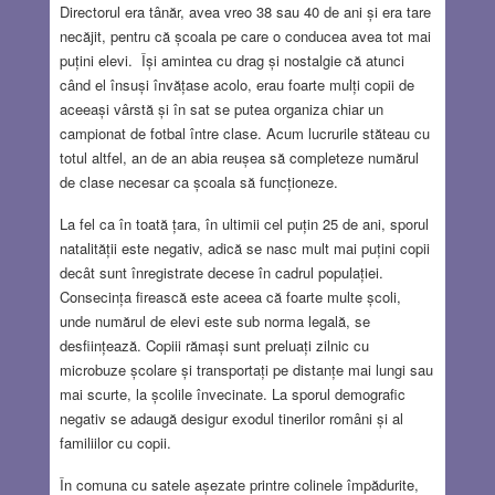
Directorul era tânăr, avea vreo 38 sau 40 de ani și era tare
necăjit, pentru că școala pe care o conducea avea tot mai
puțini elevi. Își amintea cu drag și nostalgie că atunci
când el însuși învățase acolo, erau foarte mulți copii de
aceeași vârstă și în sat se putea organiza chiar un
campionat de fotbal între clase. Acum lucrurile stăteau cu
totul altfel, an de an abia reușea să completeze numărul
de clase necesar ca școala să funcționeze.
La fel ca în toată țara, în ultimii cel puțin 25 de ani, sporul
natalității este negativ, adică se nasc mult mai puțini copii
decât sunt înregistrate decese în cadrul populației.
Consecința firească este aceea că foarte multe școli,
unde numărul de elevi este sub norma legală, se
desființează. Copiii rămași sunt preluați zilnic cu
microbuze școlare și transportați pe distanțe mai lungi sau
mai scurte, la școlile învecinate. La sporul demografic
negativ se adaugă desigur exodul tinerilor români și al
familiilor cu copii.
În comuna cu satele așezate printre colinele împădurite,