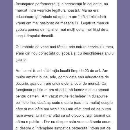
încurajarea performanței și a seriozității în educație, au
marcat întru veșnicie legătura noastră. Mama era
educatoare și, trebuie să spun, n-am întâlnit niciodată
vreun om mai pasionat de meseria lui. Legătura mea cu
școala pornea din familie, mai mulți de-ai mei fiind de-a
lungul timpului dascăli.
O jumătate de veac mai târziu, prin natura serviciului meu,
eram din nou conectată cu școala și cu deschiderea anului
școlar.
Am lucrat în administrația locală timp de 23 de ani. Am
multe amintiri bune, rele, complicate sau aducătoare de
bucurie, așa cum are oricine de la locul de muncă. Ca
funcționar public m-am străduit să lucrez mai cu seamă
pentru oameni. Am văzut multe ”schelete” în dulapurile
politicienilor, dacă aș scrie o carte (sau mai multe) despre
câte și mai câte am văzut sau am aflat cred că aș putea
face avere. Unii mi-ar plăti ca să o public, alții tocmai ca
să nu o public… Dar nu despre asta vreau să scriu acum,
ci despre o întâmplare simpatică petrecută într-un sat de