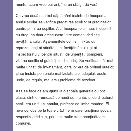
munte, acum vreo opt ani, într-un sfârșit de vară.
Cu vreo două sau trei săptămâni înainte de începerea
anului școlar se verifica pregătirea școlilor și grădinițelor
pentru primirea copiilor. Aici începea rolul meu, îndeplinit
cu drag, că doar crescusem între oameni dedicați
învățământului. Așa-numitele comisii mixte, cu
reprezentanți ai sănătății, ai învățământului și ai
inspectoratului pentru situații de urgență / pompierii,
vizitau școlile și grădinițele din județ. Se verificau cât mai
multe unități de învățământ, cifra lor era de ordinul sutelor,
și se insista pe zonele mai izolate ale județului, acolo
unde, de regulă, mai erau probleme de rezolvat.
Așa se face că am ajuns la o școală generală cu opt
clase, dintr-o frumoasă comună de munte, unde directorul
școlii era un fiu al satului, profesor de limba română. El
ne-a condus pe la toate clădirile în care funcționa școala,
respectiv grădinița, prin mai multe sate aparținătoare
comunei.