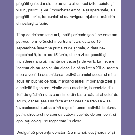
pregătit ghiozdanele, le-au umplut cu rechizite, caiete și
visuri, părinții și-au împachetat emoțiile și speranțele, au
pregătit florile, iar bunicii și-au revigorat ajutorul, mândria
și nesfârșita iubire.
Timp de doisprezece ani, toată perioada școlii pe care am
petrecut-o în orășelul meu transilvan, data de 15
septembrie însemna prima zi de școală, o dată ne-
negociabilă, la fel ca 15 iunie, ultima zi de școală și
închiderea anului, înainte de vacanța de vară. La fiecare
început de an școlar, din clasa I-a până într-a XII-a, mama
mea a venit la deschiderea festivă a anului școlar și mi-a
adus un buchet de flori, marcând astfel importanța zilei și
a activității școlare. Florile erau modeste, buchetele din
flori de grădină nu aveau nimic din fastul căutat al celor de
acum, dar reușeau să facă exact ceea ce trebuia – să
înveselească curtea plină a școlii, unde festivitățile durau
puțin, directorul ne spunea câteva cuvinte de bun venit și
apoi toți colegii ne regăseam în clase.
Desigur că prezența constantă a mamei, susținerea ei și