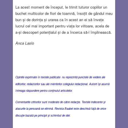
La acest moment de început, le trimit tuturor copiilor un
buchet multicolor de flori de toamnă, însoțit de gândul meu
bun și de dorința și urarea ca în acest an ei să învețe
lucrul cel mai important pentru viața lor viitoare, acela de
a-și descoperi potențialul și de a încerca să-l împlinească.
Anca Laslo
Opiniile exprimate în textele publicate nu reprezintă punctele de vedere ale
editorilor, redactorilor sau ale membrilor colegiului redacţional. Autorii îşi asumă
întreaga răspundere pentru conţinutul articolelor.
Comentariile cititorilor sunt moderate de către redacţie. Textele indecente şi
atacurile la persoană se elimină. Revista Baabel este deschisă faţă de orice
discuţie bazată pe principii şi schimbul de idei.