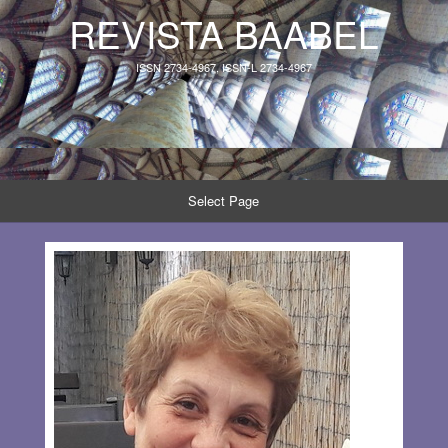
REVISTA BAABEL
ISSN 2734-4967, ISSN-L 2734-4967
Select Page