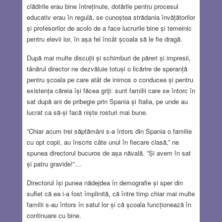
clădirile erau bine întreținute, dotările pentru procesul
educativ erau în regulă, se cunoștea strădania învățătorilor
și profesorilor de acolo de a face lucrurile bine și temeinic
pentru elevii lor, în așa fel încât școala să le fie dragă.
După mai multe discuții și schimburi de păreri și impresii,
tânărul director ne dezvăluie totuși o licărire de speranță
pentru școala pe care atât de inimos o conducea și pentru
existența căreia își făcea griji: sunt familii care se întorc în
sat după ani de pribegie prin Spania și Italia, pe unde au
lucrat ca să-și facă niște rosturi mai bune.
”Chiar acum trei săptămâni s-a întors din Spania o familie
cu opt copii, au înscris câte unul în fiecare clasă,” ne
spunea directorul bucuros de așa năvală. ”Și avem în sat
și patru gravide!”…
Directorul își punea nădejdea în demografie și sper din
suflet că ea i-a fost împlinită, că între timp chiar mai multe
familii s-au întors în satul lor și că școala funcționează în
continuare cu bine.