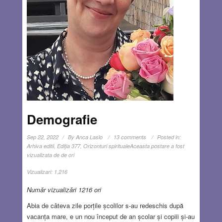
Demografie
Sep 22, 2022
By
Anca Laslo
13 comments
Posted in:
Arhiva editii
,
Ediţia 377
,
Orizonturi spirituale
Aceasta postare a fost
vizualizata de de ori
Vizualizari:
1,216
Număr vizualizări 1216 ori
Abia de câteva zile porțile școlilor s-au redeschis după
vacanța mare, e un nou început de an școlar și copiii și-au