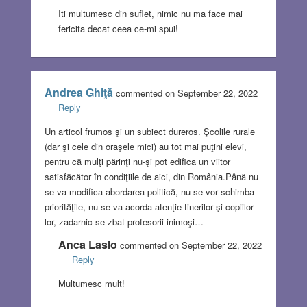
Iti multumesc din suflet, nimic nu ma face mai
fericita decat ceea ce-mi spui!
Andrea Ghiţă
commented on September 22, 2022
Reply
Un articol frumos şi un subiect dureros. Şcolile rurale
(dar şi cele din oraşele mici) au tot mai puţini elevi,
pentru că mulţi părinţi nu-şi pot edifica un viitor
satisfăcător în condiţiile de aici, din România.Până nu
se va modifica abordarea politică, nu se vor schimba
priorităţile, nu se va acorda atenţie tinerilor şi copiilor
lor, zadarnic se zbat profesorii inimoşi…
Anca Laslo
commented on September 22, 2022
Reply
Multumesc mult!