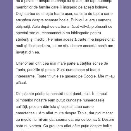
mi-a povestit despre suferința lui și a ei, de fapt suferința
membrilor de familie care îi îngrijesc pe acești bolnavi.
Deși cartea se citește foarte ușor, ea este de fapt o carte
științifică despre această boală. Publicul ei erau oamenii
obișnuiți. Abia după ce cartea a făcut vâlvă, profesorii de
specialitate au recomandat-o ca bibliografie pentru
studenți și medici. Pe mine această carte m-a impresionat
mult și fiind pediatru, tot ce știu despre această boală am
învățat din ea.
Ulterior am citit cea mai mare parte a cărților scrise de
Tania, poeziile și proza. Sunt numeroase și foarte
interesante. Toate titlurile se găsesc pe Google. Mie mi-au
plăcut.
Din păcate prietenia noastră nu a durat mult. În timpul
plimbărilor noastre i-am putut cunoaște numeroasele
calități, precum dărnicia și ospitalitatea care o
caracterizau. Am aflat multe despre Tania, dar nici măcar
ca medic nu mi-am dat seama cât era de bolnavă. Despre
asta nu vorbea. Cu greu am aflat câte puțin despre bolile