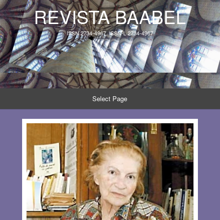
REVISTA BAABEL
ISSN 2734-4967, ISSN-L 2734-4967
Select Page