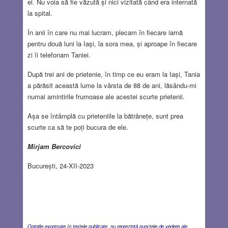
ei. Nu voia să fie văzută și nici vizitată când era internată
la spital.
În anii în care nu mai lucram, plecam în fiecare iarnă
pentru două luni la Iași, la sora mea, și aproape în fiecare
zi îi telefonam Taniei.
După trei ani de prietenie, în timp ce eu eram la Iași, Tania
a părăsit această lume la vârsta de 88 de ani, lăsându-mi
numai amintirile frumoase ale acestei scurte prietenii.
Așa se întâmplă cu prieteniile la bătrânețe, sunt prea
scurte ca să te poți bucura de ele.
Mirjam Bercovici
București, 24-XII-2023
Opiniile exprimate în textele publicate nu reprezintă punctele de vedere ale