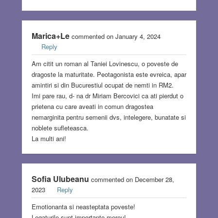
Marica+Le
commented on January 4, 2024
Reply
Am citit un roman al Taniei Lovinescu, o poveste de
dragoste la maturitate. Peotagonista este evreica, apar
amintiri si din Bucurestiul ocupat de nemti in RM2.
Imi pare rau, d- na dr Miriam Bercovici ca ati pierdut o
prietena cu care aveati in comun dragostea
nemarginita pentru semenii dvs, intelegere, bunatate si
noblete sufleteasca.
La multi ani!
Sofia Ulubeanu
commented on December 28,
2023
Reply
Emotionanta si neasteptata poveste!
Legaturile sunt importante mereu!