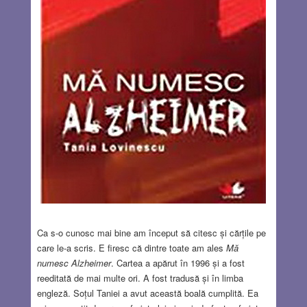
Ca s-o cunosc mai bine am început să citesc și cărțile pe
care le-a scris. E firesc că dintre toate am ales
Mă
numesc Alzheimer
. Cartea a apărut în 1996 și a fost
reeditată de mai multe ori. A fost tradusă și în limba
engleză. Soțul Taniei a avut această boală cumplită. Ea