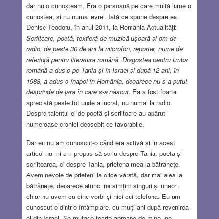
dar nu o cunoșteam. Era o persoană pe care multă lume o
cunoștea, și nu numai evrei. Iată ce spune despre ea
Denise Teodoru, în anul 2011, la România Actualități:
Scriitoare, poetă, textieră de muzică ușoară și om de
radio, de peste 30 de ani la microfon, reporter, nume de
referință pentru literatura română.
Dragostea pentru limba
română a dus-o pe Tania și în Israel și după 12 ani, în
1988, a adus-o înapoi în România, deoarece nu s-a putut
desprinde de țara în care s-a născut
. Ea a fost foarte
apreciată peste tot unde a lucrat, nu numai la radio.
Despre talentul ei de poetă și scriitoare au apărut
numeroase cronici deosebit de favorabile.
Dar eu nu am cunoscut-o când era activă și în acest
articol nu mi-am propus să scriu despre Tania, poeta și
scriitoarea, ci despre Tania, prietena mea la bătrânețe.
Avem nevoie de prieteni la orice vârstă, dar mai ales la
bătrânețe, deoarece atunci ne simțim singuri și uneori
chiar nu avem cu cine vorbi și nici cui telefona. Eu am
cunoscut-o dintr-o întâmplare, cu mulți ani după revenirea
ei din Israel. Se mutase foarte aproape de mine, ne