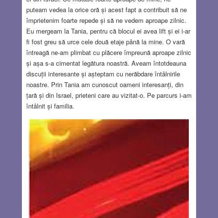
puteam vedea la orice oră și acest fapt a contribuit să ne
împrietenim foarte repede și să ne vedem aproape zilnic.
Eu mergeam la Tania, pentru că blocul ei avea lift și ei i-ar
fi fost greu să urce cele două etaje până la mine. O vară
întreagă ne-am plimbat cu plăcere împreună aproape zilnic
și așa s-a cimentat legătura noastră. Aveam întotdeauna
discuții interesante și așteptam cu nerăbdare întâlnirile
noastre. Prin Tania am cunoscut oameni interesanți, din
țară și din Israel, prieteni care au vizitat-o. Pe parcurs i-am
întâlnit și familia.