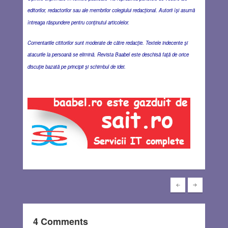
editorilor, redactorilor sau ale membrilor colegiului redacţional. Autorii îşi asumă
întreaga răspundere pentru conţinutul articolelor.
Comentariile cititorilor sunt moderate de către redacţie. Textele indecente şi
atacurile la persoană se elimină. Revista Baabel este deschisă faţă de orice
discuţie bazată pe principii şi schimbul de idei.
4 Comments