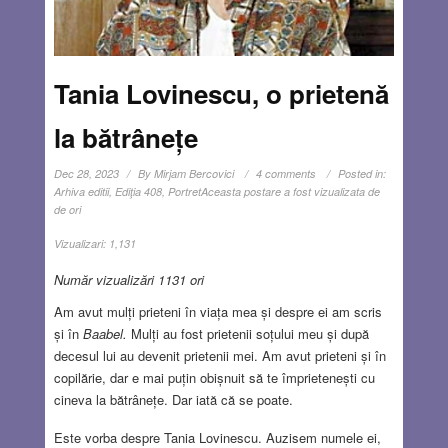
Tania Lovinescu, o prietenă
la bătrânețe
Dec 28, 2023
By
Mirjam Bercovici
4 comments
Posted in:
Arhiva editii
,
Ediţia 408
,
Portret
Aceasta postare a fost vizualizata de
de ori
Vizualizari:
1,131
Număr vizualizări 1131 ori
Am avut mulți prieteni în viața mea și despre ei am scris
și în
Baabel.
Mulți au fost prietenii soțului meu și după
decesul lui au devenit prietenii mei. Am avut prieteni și în
copilărie, dar e mai puțin obișnuit să te împrietenești cu
cineva la bătrânețe. Dar iată că se poate.
Este vorba despre Tania Lovinescu. Auzisem numele ei,