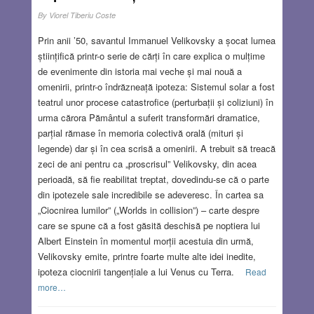
By
Viorel Tiberiu Coste
Prin anii ’50, savantul Immanuel Velikovsky a șocat lumea
științifică printr-o serie de cărți în care explica o mulțime
de evenimente din istoria mai veche și mai nouă a
omenirii, printr-o îndrăzneață ipoteza: Sistemul solar a fost
teatrul unor procese catastrofice (perturbații și coliziuni) în
urma cărora Pământul a suferit transformări dramatice,
parțial rămase în memoria colectivă orală (mituri și
legende) dar și în cea scrisă a omenirii. A trebuit să treacă
zeci de ani pentru ca „proscrisul” Velikovsky, din acea
perioadă, să fie reabilitat treptat, dovedindu-se că o parte
din ipotezele sale incredibile se adeveresc. În cartea sa
„Ciocnirea lumilor” („Worlds in collision”) – carte despre
care se spune că a fost găsită deschisă pe noptiera lui
Albert Einstein în momentul morții acestuia din urmă,
Velikovsky emite, printre foarte multe alte idei inedite,
ipoteza ciocnirii tangențiale a lui Venus cu Terra.
Read
more…