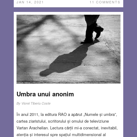
JAN 14, 2021
11 COMMENTS
Umbra unui anonim
By
Viorel Tiberiu Coste
În anul 2011, la editura RAO a apărut „Numele și umbra”,
cartea ziaristului, scriitorului și omului de televiziune
Vartan Arachelian. Lectura cărții mi-a conectat, inevitabil,
atenția și interesul spre spațiul multidimensional al