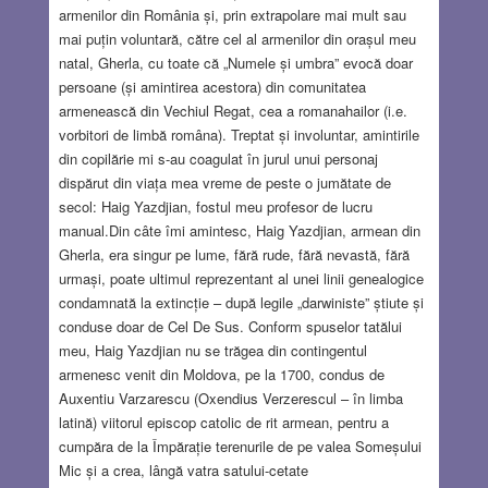
armenilor din România și, prin extrapolare mai mult sau
mai puțin voluntară, către cel al armenilor din orașul meu
natal, Gherla, cu toate că „Numele și umbra” evocă doar
persoane (și amintirea acestora) din comunitatea
armenească din Vechiul Regat, cea a romanahailor (i.e.
vorbitori de limbă româna). Treptat și involuntar, amintirile
din copilărie mi s-au coagulat în jurul unui personaj
dispărut din viața mea vreme de peste o jumătate de
secol: Haig Yazdjian, fostul meu profesor de lucru
manual.Din câte îmi amintesc, Haig Yazdjian, armean din
Gherla, era singur pe lume, fără rude, fără nevastă, fără
urmași, poate ultimul reprezentant al unei linii genealogice
condamnată la extincție – după legile „darwiniste” știute și
conduse doar de Cel De Sus. Conform spuselor tatălui
meu, Haig Yazdjian nu se trăgea din contingentul
armenesc venit din Moldova, pe la 1700, condus de
Auxentiu Varzarescu (Oxendius Verzerescul – în limba
latină) viitorul episcop catolic de rit armean, pentru a
cumpăra de la Împărație terenurile de pe valea Someșului
Mic și a crea, lângă vatra satului-cetate