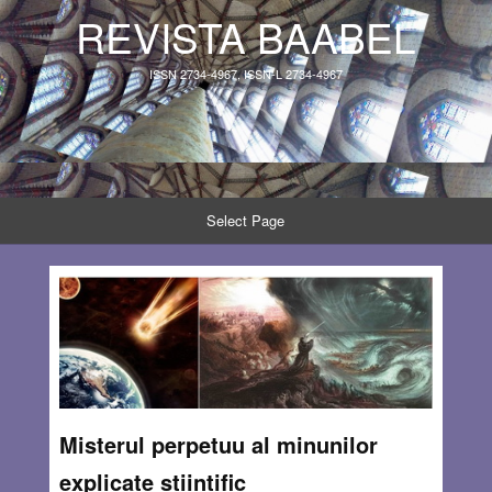
REVISTA BAABEL
ISSN 2734-4967, ISSN-L 2734-4967
Select Page
Misterul perpetuu al minunilor
explicate stiințific