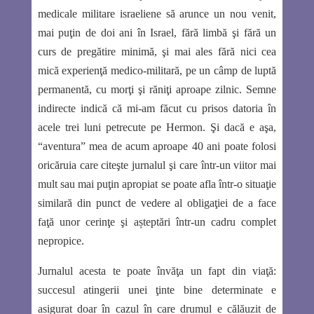
medicale militare israeliene să arunce un nou venit,
mai puţin de doi ani în Israel, fără limbă şi fără un
curs de pregătire minimă, şi mai ales fără nici cea
mică experienţă medico-militară, pe un câmp de luptă
permanentă, cu morţi şi răniţi aproape zilnic. Semne
indirecte indică că mi-am făcut cu prisos datoria în
acele trei luni petrecute pe Hermon. Şi dacă e aşa,
“aventura” mea de acum aproape 40 ani poate folosi
oricăruia care citeşte jurnalul şi care într-un viitor mai
mult sau mai puţin apropiat se poate afla într-o situaţie
similară din punct de vedere al obligaţiei de a face
faţă unor cerinţe şi așteptări într-un cadru complet
nepropice.
Jurnalul acesta te poate învăţa un fapt din viaţă:
succesul atingerii unei ţinte bine determinate e
asigurat doar în cazul în care drumul e călăuzit de