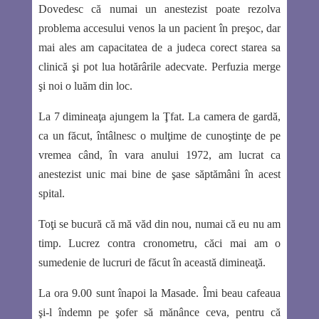
Dovedesc că numai un anestezist poate rezolva
problema accesului venos la un pacient în preşoc, dar
mai ales am capacitatea de a judeca corect starea sa
clinică şi pot lua hotărârile adecvate. Perfuzia merge
şi noi o luăm din loc.
La 7 dimineaţa ajungem la Ţfat. La camera de gardă,
ca un făcut, întâlnesc o mulţime de cunoştinţe de pe
vremea când, în vara anului 1972, am lucrat ca
anestezist unic mai bine de şase săptămâni în acest
spital.
Toţi se bucură că mă văd din nou, numai că eu nu am
timp. Lucrez contra cronometru, căci mai am o
sumedenie de lucruri de făcut în această dimineaţă.
La ora 9.00 sunt înapoi la Masade. Îmi beau cafeaua
şi-l îndemn pe şofer să mănânce ceva, pentru că