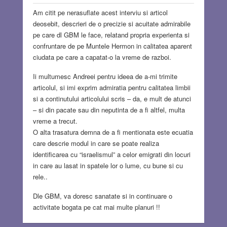
Am citit pe nerasuflate acest interviu si articol
deosebit, descrieri de o precizie si acuitate admirabile
pe care dl GBM le face, relatand propria experienta si
confruntare de pe Muntele Hermon in calitatea aparent
ciudata pe care a capatat-o la vreme de razboi.
Ii multumesc Andreei pentru ideea de a-mi trimite
articolul, si imi exprim admiratia pentru calitatea limbii
si a continutului articolului scris – da, e mult de atunci
– si din pacate sau din neputinta de a fi altfel, multa
vreme a trecut.
O alta trasatura demna de a fi mentionata este ecuatia
care descrie modul in care se poate realiza
identificarea cu “israelismul” a celor emigrati din locuri
in care au lasat in spatele lor o lume, cu bune si cu
rele..
Dle GBM, va doresc sanatate si in continuare o
activitate bogata pe cat mai multe planuri !!