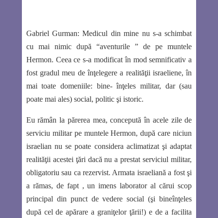
Gabriel Gurman
: Medicul din mine nu s-a schimbat
cu mai nimic după “aventurile ” de pe muntele
Hermon. Ceea ce s-a modificat în mod semnificativ a
fost gradul meu de înţelegere a realităţii israeliene, în
mai toate domeniile: bine- înţeles militar, dar (sau
poate mai ales) social, politic şi istoric.
Eu rămân la părerea mea, concepută în acele zile de
serviciu militar pe muntele Hermon, după care niciun
israelian nu se poate considera aclimatizat şi adaptat
realităţii acestei ţări dacă nu a prestat serviciul militar,
obligatoriu sau ca rezervist. Armata israeliană a fost şi
a rămas, de fapt , un imens laborator al cărui scop
principal din punct de vedere social (şi bineînţeles
după cel de apărare a graniţelor ţării!) e de a facilita