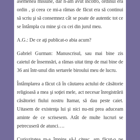
asemenea misiune, dar n-am avut încotro, ordinul era
ordin , şi ceea ce mi-a rămas de făcut era să continui
să scriu şi să consemnez cât se poate de autentic tot ce
se întâmpla cu mine şi cu cei din jurul meu.
A.G.:
De ce aţi publicat-o abia acum?
Gabriel Gurman:
Manuscrisul, sau mai bine zis
caietul de însemnări, a rămas uitat timp de mai bine de
36 ani într-unul din sertarele biroului meu de lucru.
Întâmplarea a făcut că în căutarea actului de căsătorie
religioasă a mea şi soţiei mele, act necesar înregistrării
căsătoriei fiului nostru Itamar, să dau peste caiet.
Uitasem de existenţa lui şi nici nu-mi prea aduceam
aminte de ce scrisesem. Atât de multe lucruri se
petrecuseră de atunci….
Curiozitatea m-a împins să-l citesc, am făcut-o pe