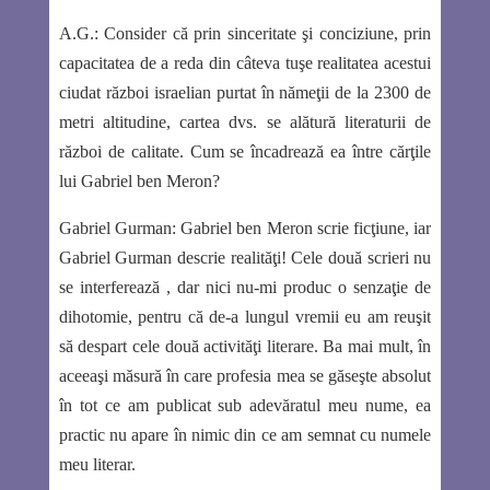
A.G.:
Consider că prin sinceritate şi conciziune, prin
capacitatea de a reda din câteva tuşe realitatea acestui
ciudat război israelian purtat în nămeţii de la 2300 de
metri altitudine, cartea dvs. se alătură literaturii de
război de calitate. Cum se încadrează ea între cărţile
lui
Gabriel ben Meron?
Gabriel Gurman
:
Gabriel ben Meron
scrie ficţiune, iar
Gabriel Gurman
descrie realităţi! Cele două scrieri nu
se interferează , dar nici nu-mi produc o senzaţie de
dihotomie, pentru că de-a lungul vremii eu am reuşit
să despart cele două activităţi literare. Ba mai mult, în
aceeaşi măsură în care profesia mea se găseşte absolut
în tot ce am publicat sub adevăratul meu nume, ea
practic nu apare în nimic din ce am semnat cu numele
meu literar.