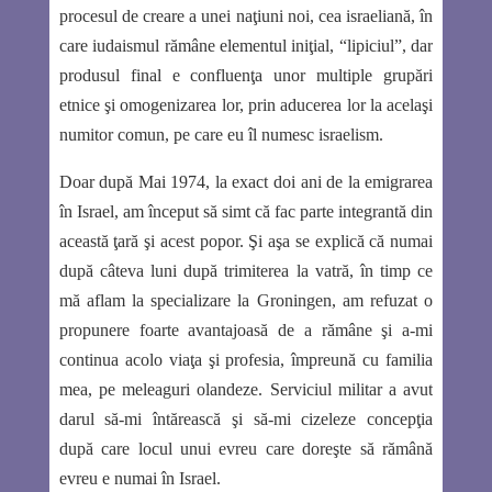
procesul de creare a unei naţiuni noi, cea israeliană, în
care iudaismul rămâne elementul iniţial, “lipiciul”, dar
produsul final e confluenţa unor multiple grupări
etnice şi omogenizarea lor, prin aducerea lor la acelaşi
numitor comun, pe care eu îl numesc
israelism
.
Doar după Mai 1974, la exact doi ani de la emigrarea
în Israel, am început să simt că fac parte integrantă din
această ţară şi acest popor. Şi aşa se explică că numai
după câteva luni după trimiterea la vatră, în timp ce
mă aflam la specializare la Groningen, am refuzat o
propunere foarte avantajoasă de a rămâne şi a-mi
continua acolo viaţa şi profesia, împreună cu familia
mea, pe meleaguri olandeze. Serviciul militar a avut
darul să-mi întărească şi să-mi cizeleze concepţia
după care locul unui evreu care doreşte să rămână
evreu e numai în Israel.