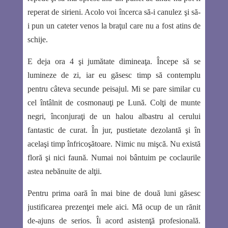
reperat de sirieni. Acolo voi încerca să-i canulez şi să-
i pun un cateter venos la braţul care nu a fost atins de
schije.
E deja ora 4 şi jumătate dimineaţa. Începe să se
lumineze de zi, iar eu găsesc timp să contemplu
pentru câteva secunde peisajul. Mi se pare similar cu
cel întâlnit de cosmonauţi pe Lună. Colţi de munte
negri, înconjuraţi de un halou albastru al cerului
fantastic de curat. În jur, pustietate dezolantă şi în
acelaşi timp înfricoşătoare. Nimic nu mişcă. Nu există
floră şi nici faună. Numai noi bântuim pe coclaurile
astea nebănuite de alţii.
Pentru prima oară în mai bine de două luni găsesc
justificarea prezenţei mele aici. Mă ocup de un rănit
de-ajuns de serios. Îi acord asistenţă profesională.