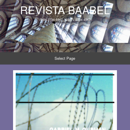
REVISTA BAABEL
ISSN 2734-4967, ISSN-L 2734-4967
Select Page