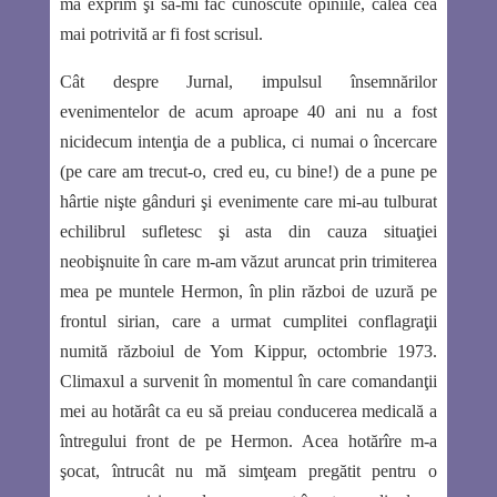
mă exprim şi să-mi fac cunoscute opiniile, calea cea
mai potrivită ar fi fost scrisul.
Cât despre Jurnal, impulsul însemnărilor
evenimentelor de acum aproape 40 ani nu a fost
nicidecum intenţia de a publica, ci numai o încercare
(pe care am trecut-o, cred eu, cu bine!) de a pune pe
hârtie nişte gânduri şi evenimente care mi-au tulburat
echilibrul sufletesc şi asta din cauza situaţiei
neobişnuite în care m-am văzut aruncat prin trimiterea
mea pe muntele Hermon, în plin război de uzură pe
frontul sirian, care a urmat cumplitei conflagraţii
numită războiul de Yom Kippur, octombrie 1973.
Climaxul a survenit în momentul în care comandanţii
mei au hotărât ca eu să preiau conducerea medicală a
întregului front de pe Hermon. Acea hotărîre m-a
şocat, întrucât nu mă simţeam pregătit pentru o