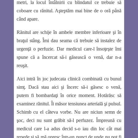
metri, la locul întâlnirii cu blindatul ce trebuie să
coboare cu rănitul. Aşteptăm mai bine de o oră până
când apare.
Rănitul are schije în ambele membre inferioare şi în
braţul stâng. Îmi dau seama că trebuie să instalez de
urgenţă o perfuzie. Dar medicul care-l însoţeşte îmi
spune că a încercat să-i găsească o venă, dar n-a
reuşit.
Aici intră în joc judecata clinică combinată cu bunul
simţ. Dacă stau aici şi încerc să-i găsesc o venă,
putem fi bombardaţi în orice moment. Hotărăsc să
examinez rănitul. Îi măsor tensiunea arterială şi pulsul.
Schimb cu el câteva vorbe. Nu are niciun semn de
şoc, deci nu sunt grăbit să-l perfuzez. Împreună cu
medicul care l-a adus decid s-o iau din loc cât mai
repede şi să mă opresc într-un punct de unde nu pot fi