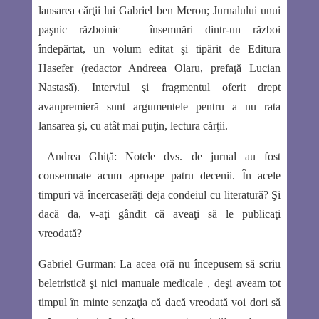
lansarea cărţii lui Gabriel ben Meron; Jurnalului unui
paşnic războinic – însemnări dintr-un război
îndepărtat, un volum editat şi tipărit de Editura
Hasefer (redactor Andreea Olaru, prefaţă Lucian
Nastasă). Interviul şi fragmentul oferit drept
avanpremieră sunt argumentele pentru a nu rata
lansarea şi, cu atât mai puţin, lectura cărţii.
Andrea Ghiţă:
Notele dvs. de jurnal au fost
consemnate acum aproape patru decenii. În acele
timpuri vă încercaserăţi deja condeiul cu literatură? Şi
dacă da, v-aţi gândit că aveaţi să le publicaţi
vreodată?
Gabriel Gurman:
La acea oră nu începusem să scriu
beletristică şi nici manuale medicale , deşi aveam tot
timpul în minte senzaţia că dacă vreodată voi dori să