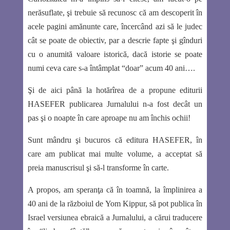
nerăsuflate, şi trebuie să recunosc că am descoperit în
acele pagini amănunte care, încercând azi să le judec
cât se poate de obiectiv, par a descrie fapte şi gînduri
cu o anumită valoare istorică, dacă istorie se poate
numi ceva care s-a întâmplat “doar” acum 40 ani….
Şi de aici până la hotărîrea de a propune editurii
HASEFER publicarea Jurnalului n-a fost decât un
pas şi o noapte în care aproape nu am închis ochii!
Sunt mândru şi bucuros că editura HASEFER, în
care am publicat mai multe volume, a acceptat să
preia manuscrisul şi să-l transforme în carte.
A propos, am speranţa că în toamnă, la împlinirea a
40 ani de la războiul de Yom Kippur, să pot publica în
Israel versiunea ebraică a Jurnalului, a cărui traducere