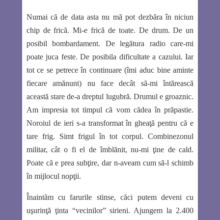
Numai că de data asta nu mă pot dezbăra în niciun
chip de frică. Mi-e frică de toate. De drum. De un
posibil bombardament. De legătura radio care-mi
poate juca feste. De posibila dificultate a cazului. Iar
tot ce se petrece în continuare (îmi aduc bine aminte
fiecare amănunt) nu face decât să-mi întărească
această stare de-a dreptul lugubră. Drumul e groaznic.
Am impresia tot timpul că vom cădea în prăpastie.
Noroiul de ieri s-a transformat în gheaţă pentru că e
tare frig. Simt frigul în tot corpul. Combinezonul
militar, cât o fi el de îmblănit, nu-mi ţine de cald.
Poate că e prea subţire, dar n-aveam cum să-l schimb
în mijlocul nopţii.
Înaintăm cu farurile stinse, căci putem deveni cu
uşurinţă ţinta “vecinilor” sirieni. Ajungem la 2.400