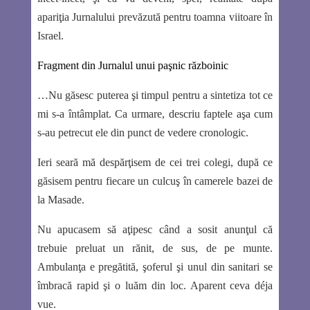
apariţia Jurnalului prevăzută pentru toamna viitoare în
Israel.
Fragment din Jurnalul unui paşnic războinic
…Nu găsesc puterea şi timpul pentru a sintetiza tot ce
mi s-a întâmplat. Ca urmare, descriu faptele aşa cum
s-au petrecut ele din punct de vedere cronologic.
Ieri seară mă despărţisem de cei trei colegi, după ce
găsisem pentru fiecare un culcuş în camerele bazei de
la Masade.
Nu apucasem să aţipesc când a sosit anunţul că
trebuie preluat un rănit, de sus, de pe munte.
Ambulanţa e pregătită, şoferul şi unul din sanitari se
îmbracă rapid şi o luăm din loc. Aparent ceva déja
vue.