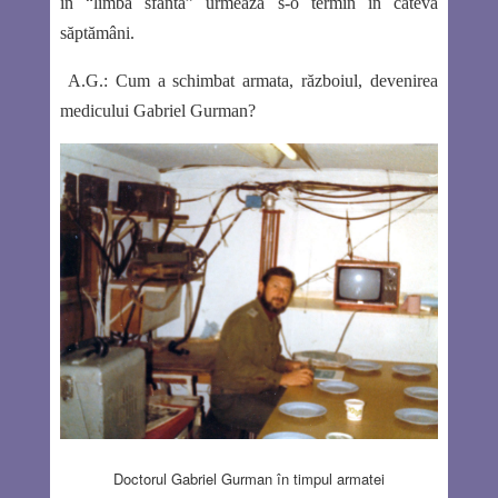
în “limba sfântă” urmează s-o termin în câteva
săptămâni.
A.G.:
Cum a schimbat armata, războiul, devenirea
medicului Gabriel Gurman?
Doctorul Gabriel Gurman în timpul armatei