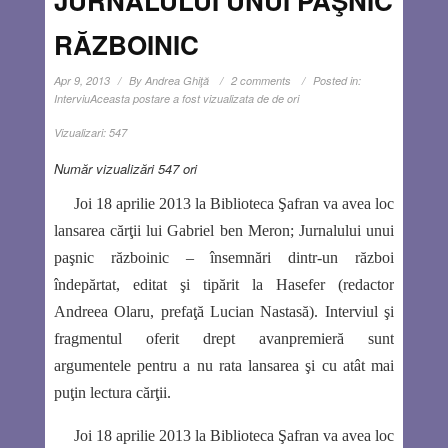
JURNALULUI UNUI PAŞNIC
RĂZBOINIC
Apr 9, 2013
By
Andrea Ghiţă
2 comments
Posted in:
Interviu
Aceasta postare a fost vizualizata de de ori
Vizualizari:
547
Număr vizualizări 547 ori
Joi 18 aprilie 2013 la Biblioteca Şafran va avea loc
lansarea cărţii lui Gabriel ben Meron; Jurnalului unui
paşnic războinic – însemnări dintr-un război
îndepărtat, editat şi tipărit la Hasefer (redactor
Andreea Olaru, prefaţă Lucian Nastasă). Interviul şi
fragmentul oferit drept avanpremieră sunt
argumentele pentru a nu rata lansarea şi cu atât mai
puţin lectura cărţii.
Joi 18 aprilie 2013 la Biblioteca Şafran va avea loc