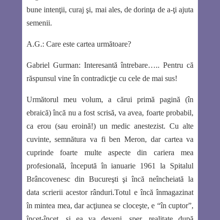
bune intenţii, curaj şi, mai ales, de dorinţa de a-ţi ajuta
semenii.
A.G.:
Care este cartea următoare?
Gabriel Gurman:
Interesantă întrebare…..
Pentru că
răspunsul vine în contradicţie cu cele de mai sus!
Următorul meu volum, a cărui primă pagină (în
ebraică) încă nu a fost scrisă, va avea, foarte probabil,
ca erou (sau eroină!) un medic anestezist. Cu alte
cuvinte, semnătura va fi ben Meron, dar cartea va
cuprinde foarte multe aspecte din cariera mea
profesională, începută în ianuarie 1961 la Spitalul
Brâncovenesc din Bucureşti şi încă neîncheiată la
data scrierii acestor rânduri.Totul e încă înmagazinat
în mintea mea, dar acţiunea se cloceşte, e “în cuptor”,
încet-încet, şi ea va deveni, sper, realitate după