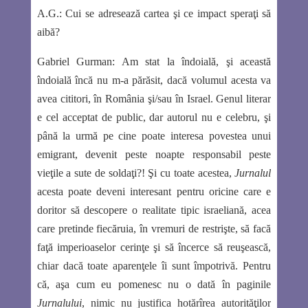
A.G.:
Cui se adresează cartea şi ce impact speraţi să
aibă?
Gabriel Gurman:
Am stat la îndoială, şi această
îndoială încă nu m-a părăsit, dacă volumul acesta va
avea cititori, în România şi/sau în Israel. Genul literar
e cel acceptat de public, dar autorul nu e celebru, şi
până la urmă pe cine poate interesa povestea unui
emigrant, devenit peste noapte responsabil peste
vieţile a sute de soldaţi?! Şi cu toate acestea,
Jurnalul
acesta poate deveni interesant pentru oricine care e
doritor să descopere o realitate tipic israeliană, acea
care pretinde fiecăruia, în vremuri de restrişte, să facă
faţă imperioaselor cerinţe şi să încerce să reuşească,
chiar dacă toate aparenţele îi sunt împotrivă. Pentru
că, aşa cum eu pomenesc nu o dată în paginile
Jurnalului
, nimic nu justifica hotărîrea autorităţilor