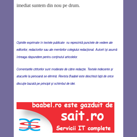
imediat suntem din nou pe drum.
Opiniile exprimate în textele publicate nu reprezintă punctele de vedere ale
editorilor, redactorilor sau ale membrilor colegiului redacţional. Autorii îşi asumă
întreaga răspundere pentru conţinutul articolelor.
Comentariile cititorilor sunt moderate de către redacţie. Textele indecente şi
atacurile la persoană se elimină. Revista Baabel este deschisă faţă de orice
discuţie bazată pe principii şi schimbul de idei.