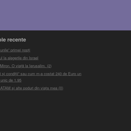
ole recente
unile” primei nopți
 la alegerile din Israel
iron. O viață la Ierusalim. (2)
i și condiții” sau cum m-a costat 240 de Euro un
 unic de 1.95
ATAM şi alte poduri din viaţa mea (II)