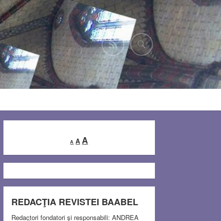
Decrease
Reset
Increase
A
A
A
font
font
font
size.
size.
size.
REDACŢIA REVISTEI BAABEL
Redactori fondatori şi responsabili: ANDREA