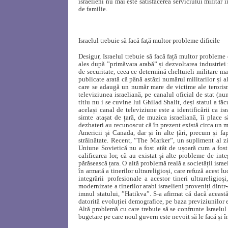
israelieni nu mai este satisfacerea serviciului militar î
de familie.
Israelul trebuie să facă faţă multor probleme dificile
Desigur, Israelul trebuie să facă față multor probleme 
ales după ”primăvara arabă” și dezvoltarea industriei nu
de securitate, ceea ce determină cheltuieli militare ma
publicate arată că până astăzi numărul militarilor și a
care se adaugă un număr mare de victime ale teroris
televiziunea israeliană, pe canalul oficial de stat (n
titlu nu i se cuvine lui Ghilad Shalit, deși statul a fă
același canal de televiziune este a identificării ca i
simte atașat de țară, de muzica israeliană, îi place
dezbateri au recunoscut că în prezent există circa un mi
Americii și Canada, dar și în alte țări, precum și fap
străinătate. Recent, ”The Marker”, un supliment al zi
Uniune Sovietică nu a fost atât de ușoară cum a fost
calificarea lor, că au existat și alte probleme de in
părăsească țara. O altă problemă reală a societății israeli
în armată a tinerilor ultrareligioși, care refuză acest l
integrării profesionale a acestor tineri ultrareligio
modernizate a tinerilor arabi israelieni proveniți dintr-
imnul statului, ”Hatikva”. S-a afirmat că dacă această
datorită evoluției demografice, pe baza previziunilor 
Altă problemă cu care trebuie să se confrunte Israelul
bugetare pe care noul guvern este nevoit să le facă și î