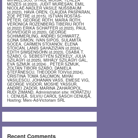
MOZES (d.2023), JUDIT MUREŞAN, EMIL
NICOLAE-NADLER VASILE NUSSBAUM
(d.2023), HAVA OREN, CLAUDIA PASPARAN,
ZOE PETRE (d.2015), ISTVÁN ROSTÁS-
PÉTER, GEORGE ROTH, MARIA ROTH,
VERONICA ROZENBERG TIBERIU ROTH
(d.2022) ERIKA SCHAFFER (d.2023), PAUL
SCHVEIGER (d.2020), GEORGE
SCHIMMERLING, ANDREI SCHWARTZ,
ILONA SIMON, IVAN SIPOS, SULAMITA
SOCEA, CARMEN STOIANOV, ELENA
STOICAN, LANIS ŞAHAZIZIAN (d.2024),
EDITH ŞIMŞENSOHN (d.2023), CSABA T.
SZABO, G. SEBESTYEN SZEKELY, JÚLIA
SZILÁGYI (d.2025), MIHÁLY SZILÁGYI GÁL,
EVA SZMUK (d.2024) , PETER SZMUK,
ZOLTÁN TIBORI SZABO, DANIELA
ŞTEFĂNESCU, THEODOR TOIVI(d.2024),
CRISTINA TOMA SALOMON, MIHAI
VASILESCU, JOHANAN VASS, EMESE VIG,
GEORGE VIGDOR, MOSHE YASSUR,
ANDREI ZADOR, MARINA ZAHAROPOL,
RUDI ZIMAND, Administratori site: HORATZIU
I. CENUŞĂ, SILVIU CAROL SASCH CENUŞĂ,
Hosting: Merx-Ad-Victoriam SRL
Recent Comments