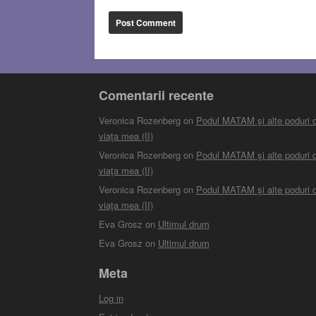
Comentarii recente
Veronica Rozenberg
on
Podul MATAM şi alte poduri d
viaţa mea (II)
Veronica Rozenberg
on
Podul MATAM şi alte poduri d
viaţa mea (II)
Veronica Rozenberg
on
Podul MATAM şi alte poduri d
viaţa mea (II)
Eva Grosz
on
Ultimul drum
Eva Grosz
on
Ultimul drum
Meta
Log in