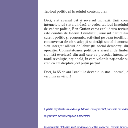
Tabloul politic al Israelului contemporan
Deci, atât aversul cât și reversul monezii. Unii com
întemeietorul statului, dacă ar vedea tabloul Israelu
de vedere politic, Ben Gurion cerea excluderea revizion
este condus de liderul Likudului, urmașul partidului 
curent politic și economic, activând pe baza teoriiilo
controversat de către adepții societății social-democra
s-au integrat alături de laburiștii social-democrați d
opoziție. Comentatoarea politică a ziarului de limba
sionistă evreiască din anii care au precedat întemeiere
nouă revoluție, națională, în care valorile naționale ș
cred că are dreptate, cel puțin parțial.
Deci, la 65 de ani Israelul a devenit un stat…normal, 
va urma în viitor!
Opiniile exprimate în textele publicate nu reprezintă punctele de vedere 
răspundere pentru conţinutul articolelor.
Comentariile cititorilor sunt moderate de către redacţie. Textele indec