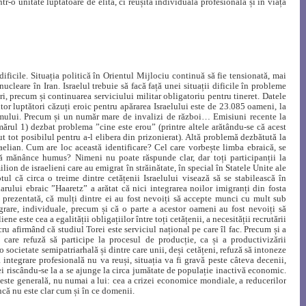
ntr-o unitate luptătoare de elită, ci reușita individuală profesională și în viața
dificile. Situația politică în Orientul Mijlociu continuă să fie tensionată, mai
cleare în Iran. Israelul trebuie să facă față unei situații dificile în probleme
ri, precum și continuarea serviciului militar obligatoriu pentru tineret. Datele
ltor luptători căzuți eroic pentru apărarea Israelului este de 23.085 oameni, la
mului. Precum și un număr mare de invalizi de război… Emisiuni recente la
umărul 1) dezbat problema ”cine este erou” (printre altele arătându-se că acest
cut tot posibilul pentru a-l elibera din prizonierat). Altă problemă dezbătută la
sraelian. Cum are loc această identificare? Cel care vorbește limba ebraică, se
 să mănânce humus? Nimeni nu poate răspunde clar, dar toți participanții la
lion de israelieni care au emigrat în străinătate, în special în Statele Unite ale
tul că circa o treime dintre cetățenii Israelului visează să se stabilească în
arului ebraic ”Haaretz” a arătat că nici integrarea noilor imigranți din fosta
 prezentată, că mulți dintre ei au fost nevoiți să accepte munci cu mult sub
tegrare, individuale, precum și că o parte a acestor oameni au fost nevoiți să
ene este cea a egalității obligațiilor între toți cetățenii, a necesității recrutării
ucru afirmând că studiul Torei este serviciul național pe care îl fac. Precum și a
și, care refuză să participe la procesul de producție, ca și a productivizării
o societate semipatriarhală și dintre care unii, deși cetățeni, refuză să intoneze
 integrare profesională nu va reuși, situația va fi gravă peste câteva decenii,
ei riscându-se la a se ajunge la circa jumătate de populație inactivă economic.
 este generală, nu numai a lui: cea a crizei economice mondiale, a reducerilor
ncă nu este clar cum și în ce domenii.