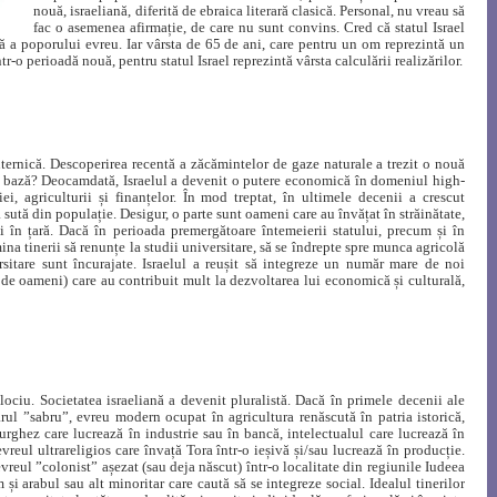
nouă, israeliană, diferită de ebraica literară clasică. Personal, nu vreau să
fac o asemenea afirmație, de care nu sunt convins. Cred că statul Israel
ă a poporului evreu. Iar vârsta de 65 de ani, care pentru un om reprezintă un
tr-o perioadă nouă, pentru statul Israel reprezintă vârsta calculării realizărilor.
uternică. Descoperirea recentă a zăcămintelor de gaze naturale a trezit o nouă
stă bază? Deocamdată, Israelul a devenit o putere economică în domeniul high-
riei, agriculturii și finanțelor. În mod treptat, în ultimele decenii a crescut
a sută din populație. Desigur, o parte sunt oameni care au învățat în străinătate,
ți în țară. Dacă în perioada premergătoare întemeierii statului, precum și în
mina tinerii să renunțe la studii universitare, să se îndrepte spre munca agricolă
ersitare sunt încurajate. Israelul a reușit să integreze un număr mare de noi
 de oameni) care au contribuit mult la dezvoltarea lui economică și culturală,
lociu. Societatea israeliană a devenit pluralistă. Dacă în primele decenii ale
ărul ”sabru”, evreu modern ocupat în agricultura renăscută în patria istorică,
burghez care lucrează în industrie sau în bancă, intelectualul care lucrează în
evreul ultrareligios care învață Tora într-o ieșivă și/sau lucrează în producție.
evreul ”colonist” așezat (sau deja născut) într-o localitate din regiunile Iudeea
și arabul sau alt minoritar care caută să se integreze social. Idealul tinerilor