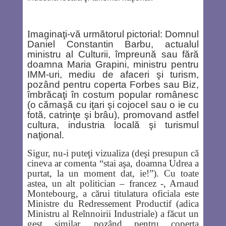
I
maginaţi-vă următorul pictorial: Domnul
Daniel Constantin Barbu, actualul
ministru al Culturii, împreună sau fără
doamna Maria Grapini, ministru pentru
IMM-uri, mediu de afaceri şi turism,
pozând pentru coperta Forbes sau Biz,
îmbrăcaţi în costum popular românesc
(o cămaşă cu iţari şi cojocel sau o ie cu
fotă, catrinţe şi brâu), promovand astfel
cultura, industria locală şi turismul
naţional.
Sigur, nu-i puteţi vizualiza (deşi presupun că
cineva ar comenta “stai aşa, doamna Udrea a
purtat, la un moment dat, ie!”). Cu toate
astea, un alt politician – francez -, Arnaud
Montebourg, a cărui titulatura oficiala este
Ministre du Redressement Productif (adica
Ministru al Reînnoirii Industriale) a făcut un
gest similar, pozând pentru coperta