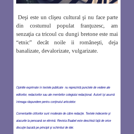
Deşi este un clişeu cultural şi nu face parte
din costumul populat franţuzesc, am
senzaţia ca tricoul cu dungi bretone este mai
“etnic” decât noile ii româneşti, deja
banalizate, devalorizate, vulgarizate.
Opiniile exprimate în textele publicate nu reprezintă punctele de vedere ale
editorilor, redactorilor sau ale membrilor colegiului redacţional. Autorii îşi asumă
întreaga răspundere pentru conţinutul articolelor.
Comentariile cititorilor sunt moderate de către redacţie. Textele indecente şi
atacurile la persoană se elimină. Revista Baabel este deschisă faţă de orice
discuţie bazată pe principii şi schimbul de idei.