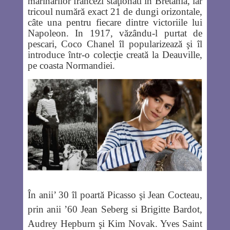
marinarilor francezi staţionati în Bretania, iar
tricoul numără exact 21 de dungi orizontale,
câte una pentru fiecare dintre victoriile lui
Napoleon. In 1917, văzându-l purtat de
pescari, Coco Chanel îl popularizează şi îl
introduce într-o colecţie creată la Deauville,
pe coasta Normandiei.
În anii’ 30 îl poartă Picasso şi Jean Cocteau,
prin anii ’60 Jean Seberg si Brigitte Bardot,
Audrey Hepburn şi Kim Novak. Yves Saint