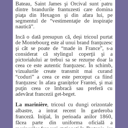
Bateau, Saint James şi Orcival sunt patru
dintre brandurile frantuzesti care domina
piaţa din Hexagon şi din afara lui, pe
segmentul de “vestimentaţie de inspiraţie
nautică”.
Incă o dată presupun că, deşi tricoul purtat
de Montebourg este al unui brand franţuzesc
şi cât se poate de “made in France”, s-a
considerat că stylingul coperţii şi a
pictorialului ar trebui sa se rezume doar la
ceea ce este autentic franţuzesc. În schimb,
vizualurile create transmit mai curand
“coduri” a ceea ce este perceput ca fiind
franţuzesc în afara graniţelor Frantei, şi mai
puţin ceea ce îmbracă sau preferă cu
adevărat francezii get-beget.
La marinière
, tricoul cu dungi orizontale
albastre, a intrat recent în garderoba
franceză. Iniţial, în perioada anilor 1860,
făcea parte din uniforma oficială a