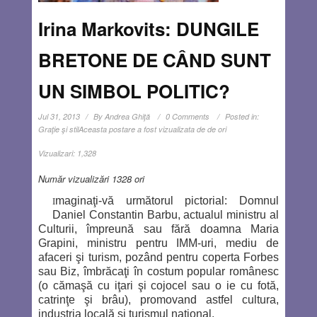
Irina Markovits: DUNGILE
BRETONE DE CÂND SUNT
UN SIMBOL POLITIC?
Jul 31, 2013
By
Andrea Ghiţă
0 Comments
Posted in:
Graţie şi stil
Aceasta postare a fost vizualizata de de ori
Vizualizari:
1,328
Număr vizualizări 1328 ori
maginaţi-vă următorul pictorial: Domnul
I
Daniel Constantin Barbu, actualul ministru al
Culturii, împreună sau fără doamna Maria
Grapini, ministru pentru IMM-uri, mediu de
afaceri şi turism, pozând pentru coperta Forbes
sau Biz, îmbrăcaţi în costum popular românesc
(o cămaşă cu iţari şi cojocel sau o ie cu fotă,
catrinţe şi brâu), promovand astfel cultura,
industria locală şi turismul naţional.