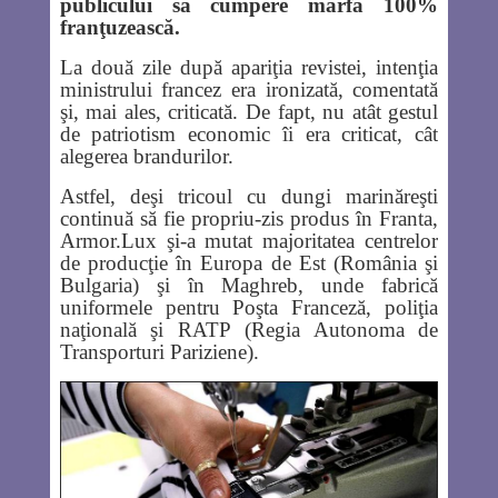
publicului să cumpere marfa 100%
franţuzească.
La două zile după apariţia revistei, intenţia
ministrului francez era ironizată, comentată
şi, mai ales, criticată. De fapt, nu atât gestul
de patriotism economic îi era criticat, cât
alegerea brandurilor.
Astfel, deşi tricoul cu dungi marinăreşti
continuă să fie propriu-zis produs în Franta,
Armor.Lux şi-a mutat majoritatea centrelor
de producţie în Europa de Est (România şi
Bulgaria) şi în Maghreb, unde fabrică
uniformele pentru Poşta Franceză, poliţia
naţională şi RATP (Regia Autonoma de
Transporturi Pariziene).