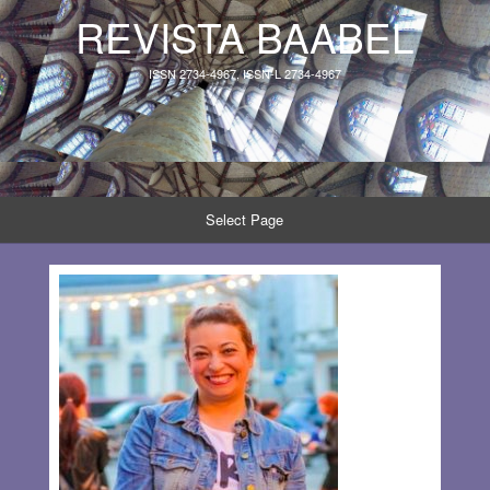
REVISTA BAABEL
ISSN 2734-4967, ISSN-L 2734-4967
Select Page