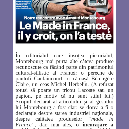
În editorialul care însoţea pictorialul,
Montebourg mai purta alte câteva produse
recunoscute ca făcând parte din patrimoniul
cultural-stilistic al Frantei: o pereche de
pantofi Caulaincourt, o cămaşă Bérengère
Claire, un ceas Michel Herbelin. (A refuzat
totusi să poarte un tricou Lacoste sau un
papion, pe motiv că nu sunt stilul lui.)
Scopul declarat al articolului şi al gestului
lui Montebourg a fost clar: se dorea a fi o
declaraţie despre starea industriei naţionale,
despre calitatea produselor
“made in
France”
, dar, mai ales,
o încurajare a