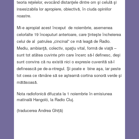
teoria reţelelor, evocând distanţele dintre om şi celulă şi
insesizabila lor apropiere, obiectivă, în ciuda opiniilor
noastre.
Mi-e apropiat acest început de noiembrie, asemenea
celorlalte 19 începuturi anterioare, care ţinteşte încheierea
celui de al patrulea „cincinal” ce mă leagă de Radio.
Mediu, ambianţă, colectiv, spaţiu vital, formă de viaţă –
sunt tot atâtea cuvinte prin care încerc să-l definesc, deşi
sunt convins că nu există nici o expresie cuvenită să-l
definească pe de-a-ntregul. Şi poate e bine aşa, iar peste
tot ceea ce rămâne să se aştearnă cortina sonoră verde şi
mătăsoasă.
Nota radiofonică difuzata la 1 noiembrie în emisiunea
matinală Hangoló, la Radio Cluj.
(traducerea Andrea Ghiţă)