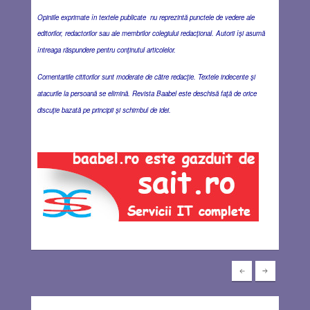
Opiniile exprimate în textele publicate nu reprezintă punctele de vedere ale
editorilor, redactorilor sau ale membrilor colegiului redacţional. Autorii îşi asumă
întreaga răspundere pentru conţinutul articolelor.
Comentariile cititorilor sunt moderate de către redacţie. Textele indecente şi
atacurile la persoană se elimină. Revista Baabel este deschisă faţă de orice
discuţie bazată pe principii şi schimbul de idei.