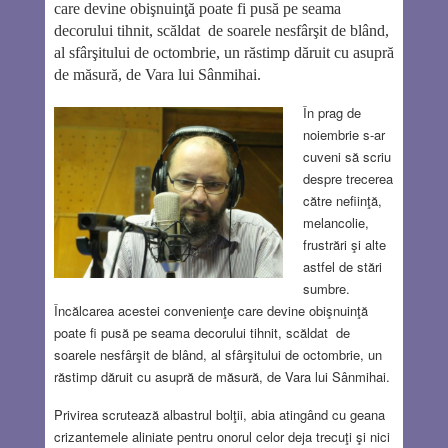
care devine obişnuinţă poate fi pusă pe seama
decorului tihnit, scăldat de soarele nesfârşit de blând,
al sfârşitului de octombrie, un răstimp dăruit cu asupră
de măsură, de Vara lui Sânmihai.
În prag de
noiembrie s-ar
cuveni să scriu
despre trecerea
către nefiinţă,
melancolie,
frustrări şi alte
astfel de stări
sumbre.
Încălcarea acestei convenienţe care devine obişnuinţă
poate fi pusă pe seama decorului tihnit, scăldat de
soarele nesfârşit de blând, al sfârşitului de octombrie, un
răstimp dăruit cu asupră de măsură, de Vara lui Sânmihai.
Privirea scrutează albastrul bolţii, abia atingând cu geana
crizantemele aliniate pentru onorul celor deja trecuţi şi nici