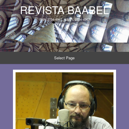
REVISTA BAABEL
ISSN 2734-4967, ISSN-L 2734-4967
Select Page