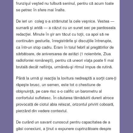
frunzişul veşted nu tulbură seninul, pentru că acum toate
se petrec în sfere mai înalte.
De ieri un coleg s-a strămutat la cele veşnice. Vestea —
sumară şi aridă — a căzut cu un sunet sec pe pardoseala
redacţiei. Minute în şir am tăcut cu toţii, ca apoi să ne
continuăm gesturile, înregistrările şi discuţiile întrerupte,
ca într-un stop cadru. Eram în toiul febril al pregătirilor de
sărbătoare, de aniversarea de astăzi (1 noiembrie, Ziua
radiofoniei româneşti), pentru că uneori viaţa poate fi mai
brutală decât nefiinţa, urmându-şi ritmul impus de rutină.
Până la urmă şi reacţia la lovitura nedreaptă a sorţii care-ţi
răpeşte brusc, un semen, este tot o chestiune de
obişnuinţă, pe care risc s-o calific un barometru al
confortului sufletesc. În căutarea tămăduirii durerii atroce
provocată de ciotul abia retezat, orizontul privirii coboară,
pierzând din vedere contextul.
De curând un savant cunoscut pentru capacitatea de a
găsi conexiuni, a ţinut o expunere cuprinzătoare despre