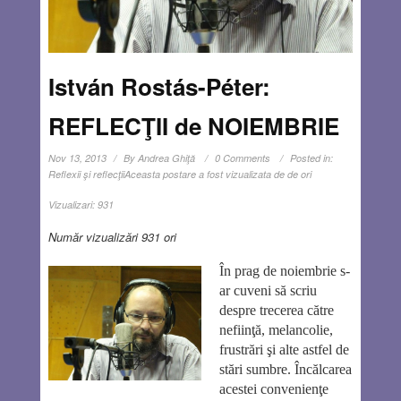
István Rostás-Péter:
REFLECŢII de NOIEMBRIE
Nov 13, 2013
By
Andrea Ghiţă
0 Comments
Posted in:
Reflexii şi reflecţii
Aceasta postare a fost vizualizata de de ori
Vizualizari:
931
Număr vizualizări 931 ori
În prag de noiembrie s-
ar cuveni să scriu
despre trecerea către
nefiinţă, melancolie,
frustrări şi alte astfel de
stări sumbre. Încălcarea
acestei convenienţe